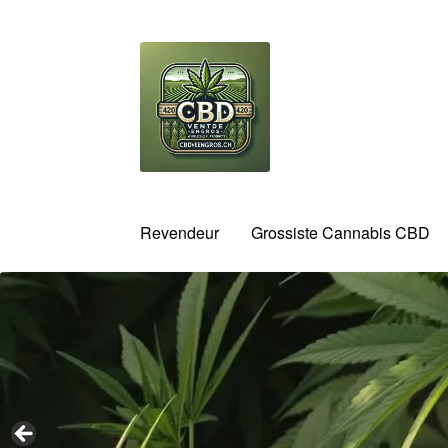
Aller
Aller
à
au
la
contenu
navigation
Revendeur
Grossiste Cannabis CBD