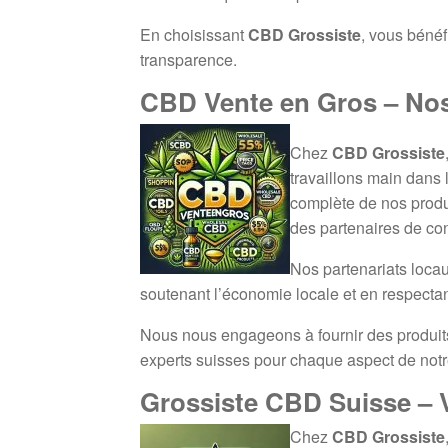
En choisissant
CBD Grossiste
, vous béné
transparence.
CBD Vente en Gros – Nos
Chez
CBD Grossiste
travaillons main dans 
complète de nos produ
des partenaires de co
Nos partenariats locau
soutenant l’économie locale et en respectan
Nous nous engageons à fournir des produits t
experts suisses pour chaque aspect de notre
Grossiste CBD Suisse – 
Chez
CBD Grossiste