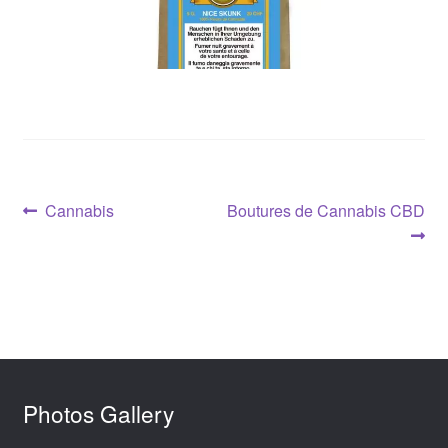
Navigation
Article
Article
Cannabis
Boutures de Cannabis CBD
précédent :
suivant :
de
l’article
Photos Gallery