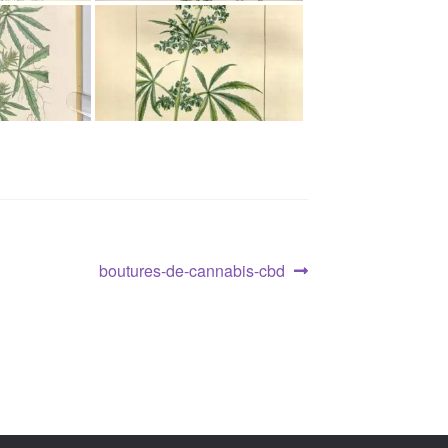
Article
boutures-de-cannabis-cbd
suivant :