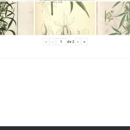
«
‹
de
2
›
»