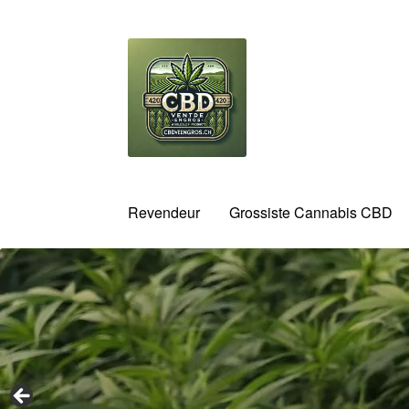
Aller
Aller
à
au
la
contenu
navigation
Revendeur
Grossiste Cannabis CBD