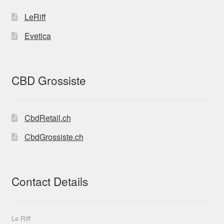
eurs-
urs-
retailers-
LeRiff
importat
retail-
eurs-
hemp-
Evetica
exportat
stores-
eurs-
THC-11
retailers-
retail-
CBD Grossiste
hemp-
stores-
THC-10
CbdRetail.ch
CbdGrossiste.ch
Contact Details
Le Riff