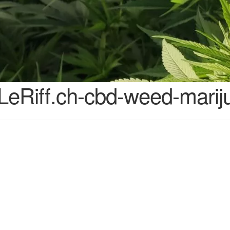
LeRiff.ch-cbd-weed-marij