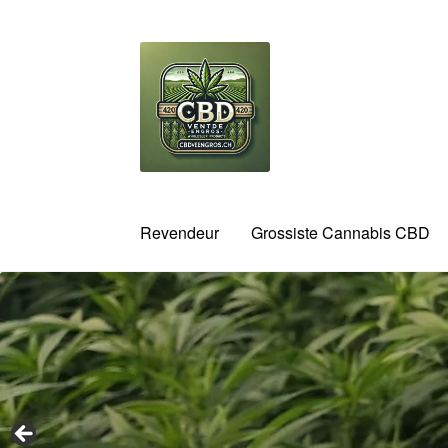
Aller
Aller
à
au
la
contenu
navigation
Revendeur
Grossiste Cannabis CBD