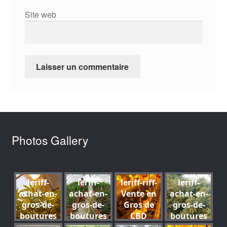
Site web
Photos Gallery
leriff-
leriff-
leriff-riff-
leriff-
achat-en-
achat-en-
Vente en
achat-en-
gros-de-
gros-de-
Gros de
gros-de-
boutures
boutures
CBD
boutures