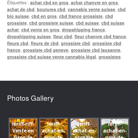
Étiquettes :
achat cbd en gros
,
achat chanvre en gros
,
achat de cbd
,
boutures cbd
,
cannabis vente suisse
,
cbd
bio suisse
,
cbd en gros
,
cbd france grossiste
,
cbd
grossiste
,
cbd grossiste suisse
,
cbd suisse
,
cbd suisse
achat
,
cbd vente en gros
,
dropshipping france
,
dropshipping suisse
,
fleur cbd
,
fleur chanvre cbd france
,
fleurs cbd
,
fleurs de cbd
,
grossiste cbd
,
grossiste cbd
france
,
grossiste cbd geneve
,
grossiste cbd lausanne
,
grossiste cbd suisse vente cannabis légal
,
grossistes
Photos Gallery
leriff-riff-
leriff-
leriff-
leriff-
Vente en
achat-en-
achat-en-
achat-en-
Gros de
gros-de-
gros-de-
gros-de-