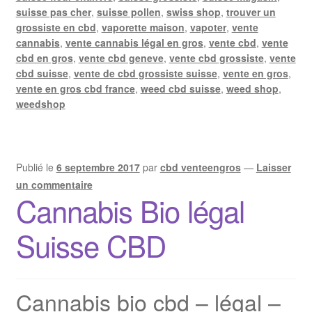
suisse pas cher
,
suisse pollen
,
swiss shop
,
trouver un
grossiste en cbd
,
vaporette maison
,
vapoter
,
vente
cannabis
,
vente cannabis légal en gros
,
vente cbd
,
vente
cbd en gros
,
vente cbd geneve
,
vente cbd grossiste
,
vente
cbd suisse
,
vente de cbd grossiste suisse
,
vente en gros
,
vente en gros cbd france
,
weed cbd suisse
,
weed shop
,
weedshop
Publié le
6 septembre 2017
par
cbd venteengros
—
Laisser
un commentaire
Cannabis Bio légal
Suisse CBD
Cannabis bio cbd – légal –