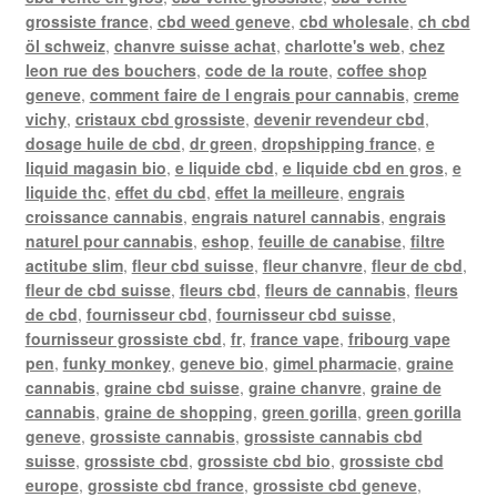
grossiste france
,
cbd weed geneve
,
cbd wholesale
,
ch cbd
öl schweiz
,
chanvre suisse achat
,
charlotte's web
,
chez
leon rue des bouchers
,
code de la route
,
coffee shop
geneve
,
comment faire de l engrais pour cannabis
,
creme
vichy
,
cristaux cbd grossiste
,
devenir revendeur cbd
,
dosage huile de cbd
,
dr green
,
dropshipping france
,
e
liquid magasin bio
,
e liquide cbd
,
e liquide cbd en gros
,
e
liquide thc
,
effet du cbd
,
effet la meilleure
,
engrais
croissance cannabis
,
engrais naturel cannabis
,
engrais
naturel pour cannabis
,
eshop
,
feuille de canabise
,
filtre
actitube slim
,
fleur cbd suisse
,
fleur chanvre
,
fleur de cbd
,
fleur de cbd suisse
,
fleurs cbd
,
fleurs de cannabis
,
fleurs
de cbd
,
fournisseur cbd
,
fournisseur cbd suisse
,
fournisseur grossiste cbd
,
fr
,
france vape
,
fribourg vape
pen
,
funky monkey
,
geneve bio
,
gimel pharmacie
,
graine
cannabis
,
graine cbd suisse
,
graine chanvre
,
graine de
cannabis
,
graine de shopping
,
green gorilla
,
green gorilla
geneve
,
grossiste cannabis
,
grossiste cannabis cbd
suisse
,
grossiste cbd
,
grossiste cbd bio
,
grossiste cbd
europe
,
grossiste cbd france
,
grossiste cbd geneve
,