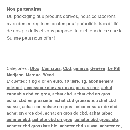
Nos partenaires
Du packaging aux produits dérivés, nous collaborons
avec des entreprises locales pour garantir la traçabilité
de nos produits et vous proposer le meilleur de ce que la
Suisse peut nous offrir !
Catégories :
Blog
,
Cannabis
,
Cbd
,
geneva
,
Genève
,
Le Riff
,
Marijane
,
Marque
,
Weed
Étiquettes :
1 kg d or en euro
,
10 tiere
,
1g
,
abonnement
internet
,
accessoire cheveux mariage pas cher
,
achat
cannabis cbd en gros
,
achat cbd
,
achat cbd en gros
,
achat cbd en grossiste
,
achat cbd grossiste
,
achat cbd
suisse
,
achat cbd suisse en gros
,
achat cristaux de cbd
,
achat en gros cbd
,
achat en gros de cbd
,
achat tabac
,
acheter cbd
,
acheter cbd en gros
,
acheter cbd grossiste
,
acheter cbd grossiste bio
,
acheter cbd suisse
,
acheter cd
,