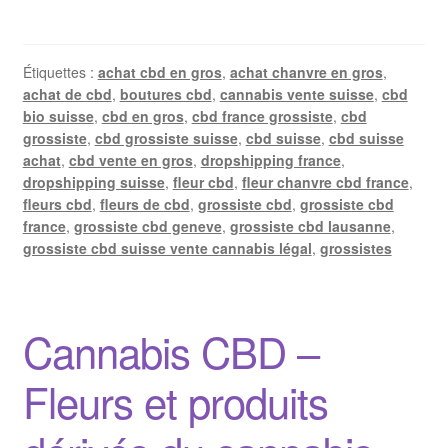
Étiquettes :
achat cbd en gros
,
achat chanvre en gros
,
achat de cbd
,
boutures cbd
,
cannabis vente suisse
,
cbd
bio suisse
,
cbd en gros
,
cbd france grossiste
,
cbd
grossiste
,
cbd grossiste suisse
,
cbd suisse
,
cbd suisse
achat
,
cbd vente en gros
,
dropshipping france
,
dropshipping suisse
,
fleur cbd
,
fleur chanvre cbd france
,
fleurs cbd
,
fleurs de cbd
,
grossiste cbd
,
grossiste cbd
france
,
grossiste cbd geneve
,
grossiste cbd lausanne
,
grossiste cbd suisse vente cannabis légal
,
grossistes
Cannabis CBD –
Fleurs et produits