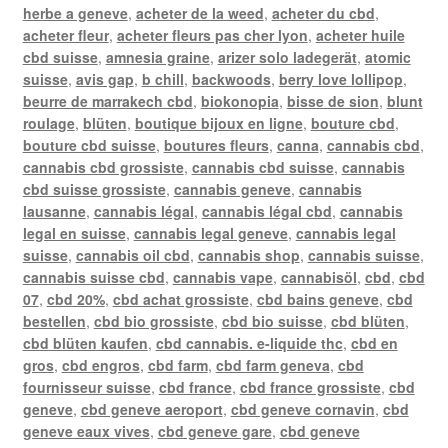
herbe a geneve
,
acheter de la weed
,
acheter du cbd
,
acheter fleur
,
acheter fleurs pas cher lyon
,
acheter huile
cbd suisse
,
amnesia graine
,
arizer solo ladegerät
,
atomic
suisse
,
avis gap
,
b chill
,
backwoods
,
berry love lollipop
,
beurre de marrakech cbd
,
biokonopia
,
bisse de sion
,
blunt
roulage
,
blüten
,
boutique bijoux en ligne
,
bouture cbd
,
bouture cbd suisse
,
boutures fleurs
,
canna
,
cannabis cbd
,
cannabis cbd grossiste
,
cannabis cbd suisse
,
cannabis
cbd suisse grossiste
,
cannabis geneve
,
cannabis
lausanne
,
cannabis légal
,
cannabis légal cbd
,
cannabis
legal en suisse
,
cannabis legal geneve
,
cannabis legal
suisse
,
cannabis oil cbd
,
cannabis shop
,
cannabis suisse
,
cannabis suisse cbd
,
cannabis vape
,
cannabisöl
,
cbd
,
cbd
07
,
cbd 20%
,
cbd achat grossiste
,
cbd bains geneve
,
cbd
bestellen
,
cbd bio grossiste
,
cbd bio suisse
,
cbd blüten
,
cbd blüten kaufen
,
cbd cannabis. e-liquide thc
,
cbd en
gros
,
cbd engros
,
cbd farm
,
cbd farm geneva
,
cbd
fournisseur suisse
,
cbd france
,
cbd france grossiste
,
cbd
geneve
,
cbd geneve aeroport
,
cbd geneve cornavin
,
cbd
geneve eaux vives
,
cbd geneve gare
,
cbd geneve