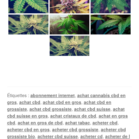
Étiquettes :
abonnement internet
,
achat cannabis cbd en
gros
,
achat cbd
,
achat cbd en gros
,
achat cbd en
grossiste
,
achat cbd grossiste
,
achat cbd suisse
,
achat
cbd suisse en gros
,
achat cristaux de cbd
,
achat en gros
cbd
,
achat en gros de cbd
,
achat tabac
,
acheter cbd
,
acheter cbd en gros
,
acheter cbd grossiste
,
acheter cbd
grossiste bio
,
acheter cbd suisse
,
acheter cd
,
acheter de l