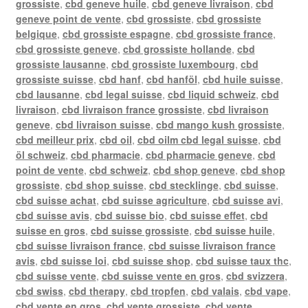
grossiste
,
cbd geneve huile
,
cbd geneve livraison
,
cbd
geneve point de vente
,
cbd grossiste
,
cbd grossiste
belgique
,
cbd grossiste espagne
,
cbd grossiste france
,
cbd grossiste geneve
,
cbd grossiste hollande
,
cbd
grossiste lausanne
,
cbd grossiste luxembourg
,
cbd
grossiste suisse
,
cbd hanf
,
cbd hanföl
,
cbd huile suisse
,
cbd lausanne
,
cbd legal suisse
,
cbd liquid schweiz
,
cbd
livraison
,
cbd livraison france grossiste
,
cbd livraison
geneve
,
cbd livraison suisse
,
cbd mango kush grossiste
,
cbd meilleur prix
,
cbd oil
,
cbd oilm cbd legal suisse
,
cbd
öl schweiz
,
cbd pharmacie
,
cbd pharmacie geneve
,
cbd
point de vente
,
cbd schweiz
,
cbd shop geneve
,
cbd shop
grossiste
,
cbd shop suisse
,
cbd stecklinge
,
cbd suisse
,
cbd suisse achat
,
cbd suisse agriculture
,
cbd suisse avi
,
cbd suisse avis
,
cbd suisse bio
,
cbd suisse effet
,
cbd
suisse en gros
,
cbd suisse grossiste
,
cbd suisse huile
,
cbd suisse livraison france
,
cbd suisse livraison france
avis
,
cbd suisse loi
,
cbd suisse shop
,
cbd suisse taux thc
,
cbd suisse vente
,
cbd suisse vente en gros
,
cbd svizzera
,
cbd swiss
,
cbd therapy
,
cbd tropfen
,
cbd valais
,
cbd vape
,
cbd vente en gros
,
cbd vente grossiste
,
cbd vente