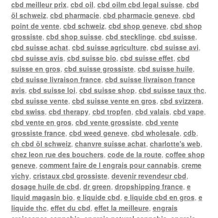
cbd meilleur prix
,
cbd oil
,
cbd oilm cbd legal suisse
,
cbd
öl schweiz
,
cbd pharmacie
,
cbd pharmacie geneve
,
cbd
point de vente
,
cbd schweiz
,
cbd shop geneve
,
cbd shop
grossiste
,
cbd shop suisse
,
cbd stecklinge
,
cbd suisse
,
cbd suisse achat
,
cbd suisse agriculture
,
cbd suisse avi
,
cbd suisse avis
,
cbd suisse bio
,
cbd suisse effet
,
cbd
suisse en gros
,
cbd suisse grossiste
,
cbd suisse huile
,
cbd suisse livraison france
,
cbd suisse livraison france
avis
,
cbd suisse loi
,
cbd suisse shop
,
cbd suisse taux thc
,
cbd suisse vente
,
cbd suisse vente en gros
,
cbd svizzera
,
cbd swiss
,
cbd therapy
,
cbd tropfen
,
cbd valais
,
cbd vape
,
cbd vente en gros
,
cbd vente grossiste
,
cbd vente
grossiste france
,
cbd weed geneve
,
cbd wholesale
,
cdb
,
ch cbd öl schweiz
,
chanvre suisse achat
,
charlotte's web
,
chez leon rue des bouchers
,
code de la route
,
coffee shop
geneve
,
comment faire de l engrais pour cannabis
,
creme
vichy
,
cristaux cbd grossiste
,
devenir revendeur cbd
,
dosage huile de cbd
,
dr green
,
dropshipping france
,
e
liquid magasin bio
,
e liquide cbd
,
e liquide cbd en gros
,
e
liquide thc
,
effet du cbd
,
effet la meilleure
,
engrais