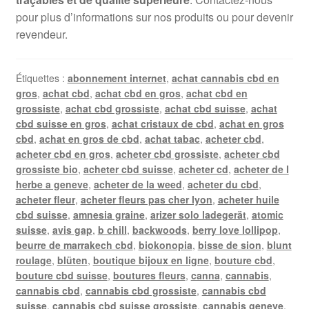
pour plus d’informations sur nos produits ou pour devenir
revendeur.
Étiquettes :
abonnement internet
,
achat cannabis cbd en
gros
,
achat cbd
,
achat cbd en gros
,
achat cbd en
grossiste
,
achat cbd grossiste
,
achat cbd suisse
,
achat
cbd suisse en gros
,
achat cristaux de cbd
,
achat en gros
cbd
,
achat en gros de cbd
,
achat tabac
,
acheter cbd
,
acheter cbd en gros
,
acheter cbd grossiste
,
acheter cbd
grossiste bio
,
acheter cbd suisse
,
acheter cd
,
acheter de l
herbe a geneve
,
acheter de la weed
,
acheter du cbd
,
acheter fleur
,
acheter fleurs pas cher lyon
,
acheter huile
cbd suisse
,
amnesia graine
,
arizer solo ladegerät
,
atomic
suisse
,
avis gap
,
b chill
,
backwoods
,
berry love lollipop
,
beurre de marrakech cbd
,
biokonopia
,
bisse de sion
,
blunt
roulage
,
blüten
,
boutique bijoux en ligne
,
bouture cbd
,
bouture cbd suisse
,
boutures fleurs
,
canna
,
cannabis
,
cannabis cbd
,
cannabis cbd grossiste
,
cannabis cbd
suisse
,
cannabis cbd suisse grossiste
,
cannabis geneve
,