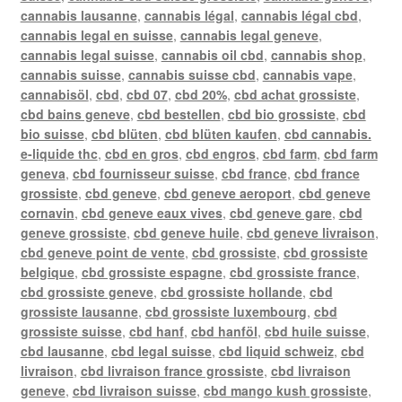
cannabis lausanne
,
cannabis légal
,
cannabis légal cbd
,
cannabis legal en suisse
,
cannabis legal geneve
,
cannabis legal suisse
,
cannabis oil cbd
,
cannabis shop
,
cannabis suisse
,
cannabis suisse cbd
,
cannabis vape
,
cannabisöl
,
cbd
,
cbd 07
,
cbd 20%
,
cbd achat grossiste
,
cbd bains geneve
,
cbd bestellen
,
cbd bio grossiste
,
cbd
bio suisse
,
cbd blüten
,
cbd blüten kaufen
,
cbd cannabis.
e-liquide thc
,
cbd en gros
,
cbd engros
,
cbd farm
,
cbd farm
geneva
,
cbd fournisseur suisse
,
cbd france
,
cbd france
grossiste
,
cbd geneve
,
cbd geneve aeroport
,
cbd geneve
cornavin
,
cbd geneve eaux vives
,
cbd geneve gare
,
cbd
geneve grossiste
,
cbd geneve huile
,
cbd geneve livraison
,
cbd geneve point de vente
,
cbd grossiste
,
cbd grossiste
belgique
,
cbd grossiste espagne
,
cbd grossiste france
,
cbd grossiste geneve
,
cbd grossiste hollande
,
cbd
grossiste lausanne
,
cbd grossiste luxembourg
,
cbd
grossiste suisse
,
cbd hanf
,
cbd hanföl
,
cbd huile suisse
,
cbd lausanne
,
cbd legal suisse
,
cbd liquid schweiz
,
cbd
livraison
,
cbd livraison france grossiste
,
cbd livraison
geneve
,
cbd livraison suisse
,
cbd mango kush grossiste
,