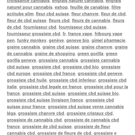
croissance cannabis
,
engrais naturel cannabis
,
engrais
naturel pour cannabis
,
eshop
,
feuille de canabise
,
filtre
actitube slim
,
fleur cbd suisse
,
fleur chanvre
,
fleur de cbd
,
fleur de cbd suisse
,
fleurs cbd
,
fleurs de cannabis
,
fleurs
de cbd
,
fournisseur cbd
,
fournisseur cbd suisse
,
fournisseur grossiste cbd
,
fr
,
france vape
,
fribourg vape
pen
,
funky monkey
,
genève
,
geneve bio
,
gimel pharmacie
,
graine cannabis
,
graine cbd suisse
,
graine chanvre
,
graine
de cannabis
,
graine de shopping
,
green gorilla
,
green
gorilla geneve
,
grossiste cannabis
,
grossiste cannabis
cbd suisse
,
grossiste cbd
,
grossiste cbd bio
,
grossiste
cbd europe
,
grossiste cbd france
,
grossiste cbd geneve
,
grossiste cbd huile
,
grossiste cbd inferieur
,
grossiste cbd
italie
,
grossiste cbd legale en france
,
grossiste cbd pour la
france
,
grossiste cbd suisse
,
grossiste cbd suisse bio
,
grossiste cbd suisse livraison france
,
grossiste cbd
suisse pour france
,
grossiste cbd suisse vente cannabis
léga
,
grossiste chanvre cbd
,
grossiste cristaux cbd
,
grossiste de cannabis cbd
,
grossiste de cannabis cbd
france
,
grossiste de cbd suisse
,
grossiste de fleur
cannabis cbd
,
grossiste de fleurs de cbd
,
grossiste e