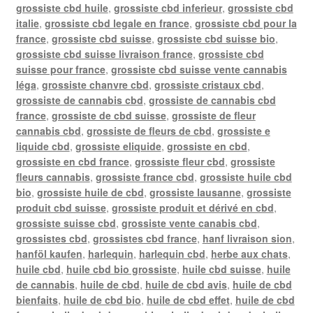
grossiste cbd huile
,
grossiste cbd inferieur
,
grossiste cbd
italie
,
grossiste cbd legale en france
,
grossiste cbd pour la
france
,
grossiste cbd suisse
,
grossiste cbd suisse bio
,
grossiste cbd suisse livraison france
,
grossiste cbd
suisse pour france
,
grossiste cbd suisse vente cannabis
léga
,
grossiste chanvre cbd
,
grossiste cristaux cbd
,
grossiste de cannabis cbd
,
grossiste de cannabis cbd
france
,
grossiste de cbd suisse
,
grossiste de fleur
cannabis cbd
,
grossiste de fleurs de cbd
,
grossiste e
liquide cbd
,
grossiste eliquide
,
grossiste en cbd
,
grossiste en cbd france
,
grossiste fleur cbd
,
grossiste
fleurs cannabis
,
grossiste france cbd
,
grossiste huile cbd
bio
,
grossiste huile de cbd
,
grossiste lausanne
,
grossiste
produit cbd suisse
,
grossiste produit et dérivé en cbd
,
grossiste suisse cbd
,
grossiste vente canabis cbd
,
grossistes cbd
,
grossistes cbd france
,
hanf livraison sion
,
hanföl kaufen
,
harlequin
,
harlequin cbd
,
herbe aux chats
,
huile cbd
,
huile cbd bio grossiste
,
huile cbd suisse
,
huile
de cannabis
,
huile de cbd
,
huile de cbd avis
,
huile de cbd
bienfaits
,
huile de cbd bio
,
huile de cbd effet
,
huile de cbd