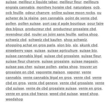
suisse
,
meilleur e liquide tabac
,
meilleur fleur
,
meilleurs
engrais cannabis
,
monthey horaire cbd
,
naturalpes
,
ocb
,
ocb feuille
,
odeur chanvre
,
online suisse moon rocks
,
ou
acheter de la résine
,
pen cannabis
,
point de vente cbd
,
pollen
,
pollen suisse
,
port cap d agde boutique
,
pour faire
des bijoux
,
producteur cbd
,
producteur grossiste cbd
,
revendeur cbd
,
rouler un joint sans feuille
,
sativa shop
,
schweiz cbd
,
schweiz cbd kaufen
,
shop schweiz
,
shopping achat en gros paris
,
sion bio
,
six
,
skunk cbd
,
strawberry vape
,
suisse
,
suisse agriculture
,
suisse bio
,
suisse cannabis légal
,
suisse cbd grossiste
,
suisse fleur
,
suisse fleur chanvre
,
suisse grossiste
,
suisse magasin
,
suisse pas cher
,
suisse pollen
,
swiss shop
,
trouver un
grossiste en cbd
,
vaporette maison
,
vapoter
,
vente
cannabis
,
vente cannabis légal en gros
,
vente cbd
,
vente
cbd en gros
,
vente cbd geneve
,
vente cbd grossiste
,
vente
cbd suisse
,
vente de cbd grossiste suisse
,
vente en gros
,
vente en gros cbd france
,
weed cbd suisse
,
weed shop
,
weedshop