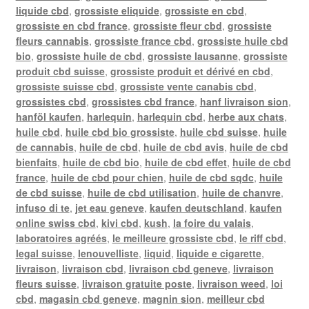
liquide cbd
,
grossiste eliquide
,
grossiste en cbd
,
grossiste en cbd france
,
grossiste fleur cbd
,
grossiste
fleurs cannabis
,
grossiste france cbd
,
grossiste huile cbd
bio
,
grossiste huile de cbd
,
grossiste lausanne
,
grossiste
produit cbd suisse
,
grossiste produit et dérivé en cbd
,
grossiste suisse cbd
,
grossiste vente canabis cbd
,
grossistes cbd
,
grossistes cbd france
,
hanf livraison sion
,
hanföl kaufen
,
harlequin
,
harlequin cbd
,
herbe aux chats
,
huile cbd
,
huile cbd bio grossiste
,
huile cbd suisse
,
huile
de cannabis
,
huile de cbd
,
huile de cbd avis
,
huile de cbd
bienfaits
,
huile de cbd bio
,
huile de cbd effet
,
huile de cbd
france
,
huile de cbd pour chien
,
huile de cbd sqdc
,
huile
de cbd suisse
,
huile de cbd utilisation
,
huile de chanvre
,
infuso di te
,
jet eau geneve
,
kaufen deutschland
,
kaufen
online swiss cbd
,
kivi cbd
,
kush
,
la foire du valais
,
laboratoires agréés
,
le meilleure grossiste cbd
,
le riff cbd
,
legal suisse
,
lenouvelliste
,
liquid
,
liquide e cigarette
,
livraison
,
livraison cbd
,
livraison cbd geneve
,
livraison
fleurs suisse
,
livraison gratuite poste
,
livraison weed
,
loi
cbd
,
magasin cbd geneve
,
magnin sion
,
meilleur cbd