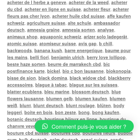
acheter de l herbe a geneve
,
acheter de la weed
,
acheter
du cbd
,
acheter en ligne en suisse
,
acheter fleur
,
acheter
fleurs pas cher lyon
,
acheter huile cbd suisse
,
affe kaufen
schweiz
,
agriculture suisse
,
alte schule
,
ambassador
deutsch
,
amnesia graine
,
amnesia sorten
,
analyse
,
animaux shop
,
aquaponic schweiz
,
arizer solo ladegerät
,
atomic suisse
,
atomiseur suisse
,
avis gap
,
b chill
,
backwoods
,
banana kush
,
barre energetique
,
baume pour
les mains
,
belli fiori
,
benjamin ulrich
,
berry love lollipop
,
beste haze sorten
,
beurre de marrakech cbd
,
bic
postfinance karte
,
bickel
,
bio c bon lausanne
,
biokonopia
,
bisse de sion
,
black domina
,
black widow cbd
,
blackberry
accessoires
,
blague à tabac
,
blague sur les suisses
,
blatter ecublens
,
bleu marine
,
blossom deutsch
,
blue
flowers lausanne
,
blumen gelb
,
blumen kaufen
,
blumen
weiß
,
blunt
,
blunt deutsch
,
blunt roulage
,
blüten
,
body
leggeri
,
boite en bois
,
bon zeste
,
bong
,
bong kaufen
,
botanic deutsch
,
boutique bijoux en ligne
,
boutique du
Comment puis-je vous aider ?
chanvre vevey
,
boutique vente flash
,
bouture cbd
,
bouture cbd suisse
,
boutures cbd
,
boutures fleurs
,
bubble
gum
,
bulk deutsch
,
calm deutsch
,
canal suisse
,
candy