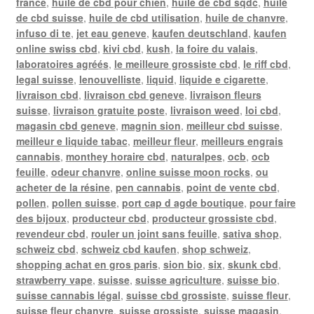
france
,
huile de cbd pour chien
,
huile de cbd sqdc
,
huile
de cbd suisse
,
huile de cbd utilisation
,
huile de chanvre
,
infuso di te
,
jet eau geneve
,
kaufen deutschland
,
kaufen
online swiss cbd
,
kivi cbd
,
kush
,
la foire du valais
,
laboratoires agréés
,
le meilleure grossiste cbd
,
le riff cbd
,
legal suisse
,
lenouvelliste
,
liquid
,
liquide e cigarette
,
livraison cbd
,
livraison cbd geneve
,
livraison fleurs
suisse
,
livraison gratuite poste
,
livraison weed
,
loi cbd
,
magasin cbd geneve
,
magnin sion
,
meilleur cbd suisse
,
meilleur e liquide tabac
,
meilleur fleur
,
meilleurs engrais
cannabis
,
monthey horaire cbd
,
naturalpes
,
ocb
,
ocb
feuille
,
odeur chanvre
,
online suisse moon rocks
,
ou
acheter de la résine
,
pen cannabis
,
point de vente cbd
,
pollen
,
pollen suisse
,
port cap d agde boutique
,
pour faire
des bijoux
,
producteur cbd
,
producteur grossiste cbd
,
revendeur cbd
,
rouler un joint sans feuille
,
sativa shop
,
schweiz cbd
,
schweiz cbd kaufen
,
shop schweiz
,
shopping achat en gros paris
,
sion bio
,
six
,
skunk cbd
,
strawberry vape
,
suisse
,
suisse agriculture
,
suisse bio
,
suisse cannabis légal
,
suisse cbd grossiste
,
suisse fleur
,
suisse fleur chanvre
,
suisse grossiste
,
suisse magasin
,