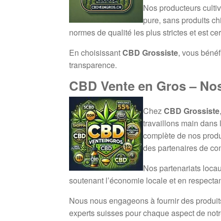
Nos producteurs cultiv
pure, sans produits c
normes de qualité les plus strictes et est cer
En choisissant
CBD Grossiste
, vous béné
transparence.
CBD Vente en Gros – Nos
Chez
CBD Grossiste
travaillons main dans 
complète de nos produ
des partenaires de co
Nos partenariats locau
soutenant l’économie locale et en respectan
Nous nous engageons à fournir des produits t
experts suisses pour chaque aspect de notre