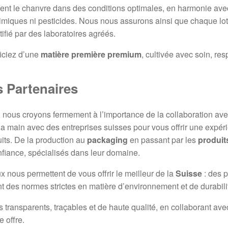
ent le chanvre dans des conditions optimales, en harmonie avec
himiques ni pesticides. Nous nous assurons ainsi que chaque lo
tifié par des laboratoires agréés.
ficiez d’une
matière première premium
, cultivée avec soin, re
 Partenaires
, nous croyons fermement à l’importance de la collaboration av
la main avec des entreprises suisses pour vous offrir une expérie
its. De la production au
packaging
en passant par les
produit
nfiance, spécialisés dans leur domaine.
x nous permettent de vous offrir le meilleur de la
Suisse
: des p
t des normes strictes en matière d’environnement et de durabili
ransparents, traçables et de haute qualité, en collaborant avec 
 offre.