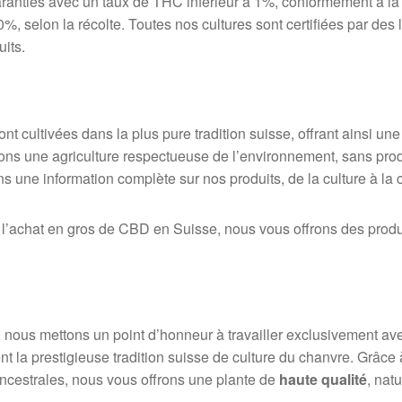
anties avec un taux de THC inférieur à 1%, conformément à la l
%, selon la récolte. Toutes nos cultures sont certifiées par des l
uits.
nt cultivées dans la plus pure tradition suisse, offrant ainsi un
ions une agriculture respectueuse de l’environnement, sans prod
 une information complète sur nos produits, de la culture à la ce
r l’achat en gros de CBD en Suisse, nous vous offrons des produ
, nous mettons un point d’honneur à travailler exclusivement a
 la prestigieuse tradition suisse de culture du chanvre. Grâce à 
ncestrales, nous vous offrons une plante de
haute qualité
, nat