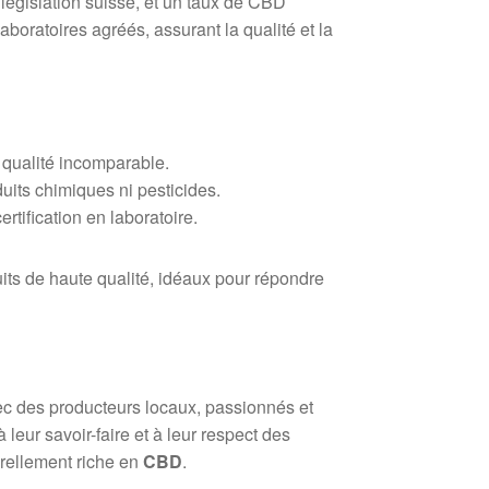
égislation suisse, et un taux de CBD
aboratoires agréés, assurant la qualité et la
e qualité incomparable.
uits chimiques ni pesticides.
rtification en laboratoire.
its de haute qualité, idéaux pour répondre
vec des producteurs locaux, passionnés et
leur savoir-faire et à leur respect des
urellement riche en
CBD
.