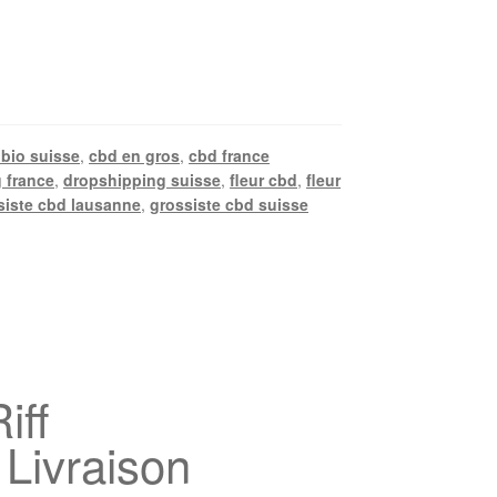
bio suisse
,
cbd en gros
,
cbd france
 france
,
dropshipping suisse
,
fleur cbd
,
fleur
siste cbd lausanne
,
grossiste cbd suisse
iff
 Livraison