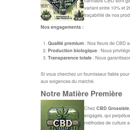
cannabis CBD sont gar
variant entre 10% et 20
traçabilité de nos prod
Nos engagements :
Qualité premium
: Nos fleurs de CBD so
Production biologique
: Nous privilég
Transparence totale
: Nous garantissons
Si vous cherchez un fournisseur fiable pou
aux exigences du marché.
Notre Matière Première
Chez
CBD Grossiste
engagés, qui perpétuent
méthodes de culture a