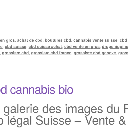
 en gros
,
achat de cbd
,
boutures cbd
,
cannabis vente suisse
,
cbd 
se
,
cbd suisse
,
cbd suisse achat
,
cbd vente en gros
,
dropshipping
,
grossiste cbd
,
grossiste cbd france
,
grossiste cbd geneve
,
gros
bd cannabis bio
 galerie des images du R
 légal Suisse – Vente &