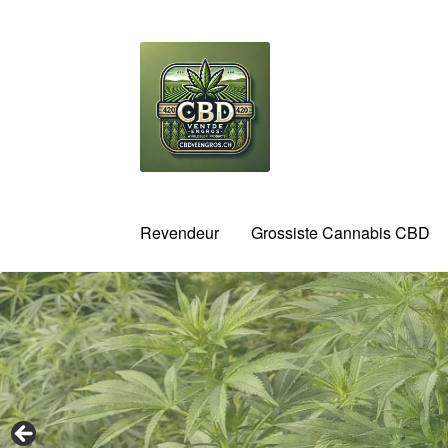
Aller
Aller
à
au
la
contenu
navigation
Revendeur
Grossiste Cannabis CBD