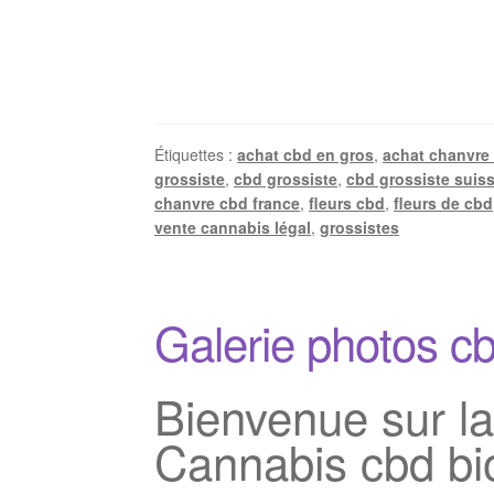
Étiquettes :
achat cbd en gros
,
achat chanvre
grossiste
,
cbd grossiste
,
cbd grossiste suis
chanvre cbd france
,
fleurs cbd
,
fleurs de cbd
vente cannabis légal
,
grossistes
Galerie photos c
Bienvenue sur la
Cannabis cbd bio