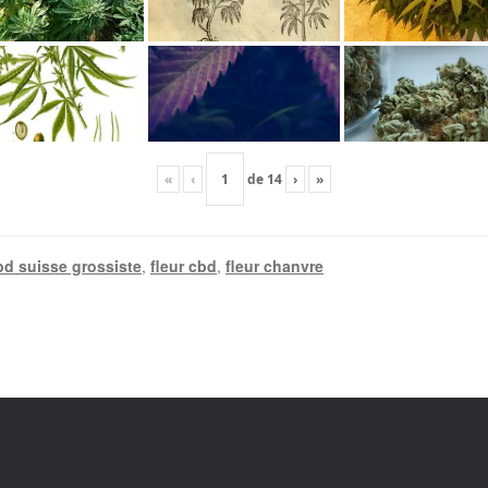
«
‹
de
14
›
»
bd suisse grossiste
,
fleur cbd
,
fleur chanvre