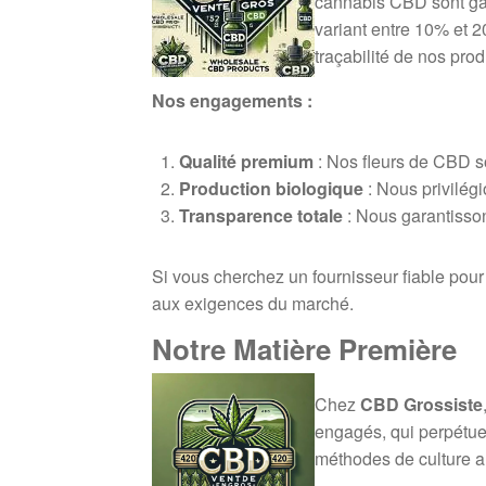
cannabis CBD sont gar
variant entre 10% et 20
traçabilité de nos prod
Nos engagements :
Qualité premium
: Nos fleurs de CBD so
Production biologique
: Nous privilég
Transparence totale
: Nous garantissons
Si vous cherchez un fournisseur fiable pou
aux exigences du marché.
Notre Matière Première
Chez
CBD Grossiste
engagés, qui perpétuent
méthodes de culture a