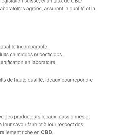
égislation suisse, et un taux de CBD
aboratoires agréés, assurant la qualité et la
e qualité incomparable.
uits chimiques ni pesticides.
rtification en laboratoire.
its de haute qualité, idéaux pour répondre
vec des producteurs locaux, passionnés et
leur savoir-faire et à leur respect des
urellement riche en
CBD
.