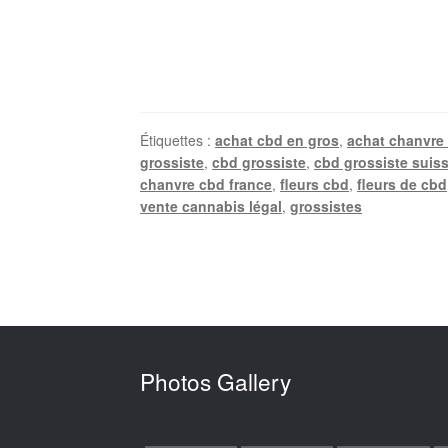
Étiquettes :
achat cbd en gros
,
achat chanvre
grossiste
,
cbd grossiste
,
cbd grossiste suis
chanvre cbd france
,
fleurs cbd
,
fleurs de cbd
vente cannabis légal
,
grossistes
Photos Gallery