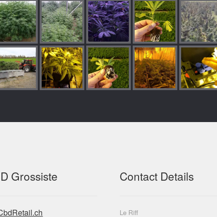
D Grossiste
Contact Details
CbdRetail.ch
Le Riff