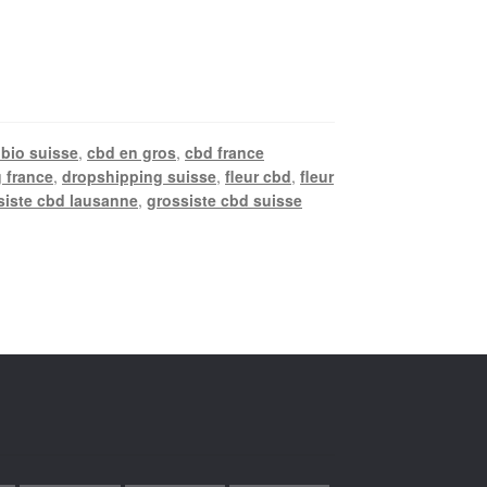
bio suisse
,
cbd en gros
,
cbd france
 france
,
dropshipping suisse
,
fleur cbd
,
fleur
siste cbd lausanne
,
grossiste cbd suisse