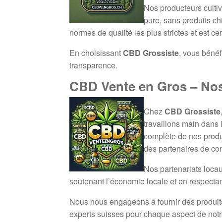
Nos producteurs cultiv
pure, sans produits c
normes de qualité les plus strictes et est cer
En choisissant
CBD Grossiste
, vous béné
transparence.
CBD Vente en Gros – Nos
Chez
CBD Grossiste
travaillons main dans 
complète de nos produ
des partenaires de co
Nos partenariats locau
soutenant l’économie locale et en respectan
Nous nous engageons à fournir des produits t
experts suisses pour chaque aspect de notre