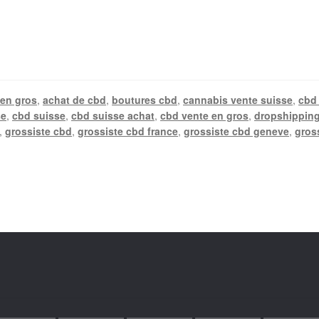
 en gros
,
achat de cbd
,
boutures cbd
,
cannabis vente suisse
,
cbd 
se
,
cbd suisse
,
cbd suisse achat
,
cbd vente en gros
,
dropshipping
,
grossiste cbd
,
grossiste cbd france
,
grossiste cbd geneve
,
gros