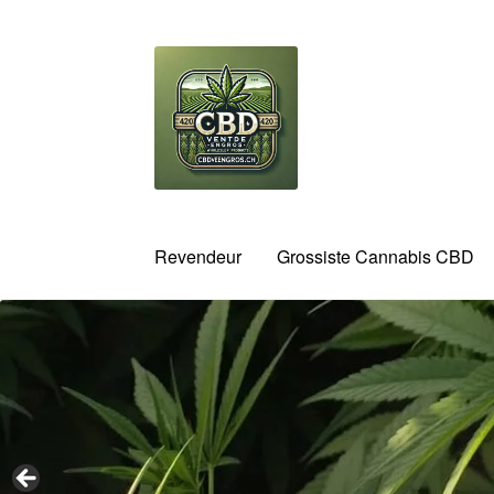
Aller
Aller
à
au
la
contenu
navigation
Revendeur
Grossiste Cannabis CBD