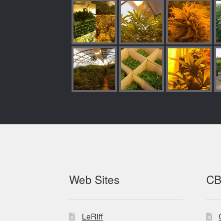
Web Sites
CB
LeRiff