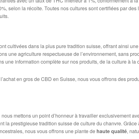
anties avec un taux de THC inférieur à 1%, conformément à la l
%, selon la récolte. Toutes nos cultures sont certifiées par des l
uits.
nt cultivées dans la plus pure tradition suisse, offrant ainsi un
ions une agriculture respectueuse de l’environnement, sans prod
 une information complète sur nos produits, de la culture à la ce
r l’achat en gros de CBD en Suisse, nous vous offrons des produ
, nous mettons un point d’honneur à travailler exclusivement a
 la prestigieuse tradition suisse de culture du chanvre. Grâce à 
ncestrales, nous vous offrons une plante de
haute qualité
, nat