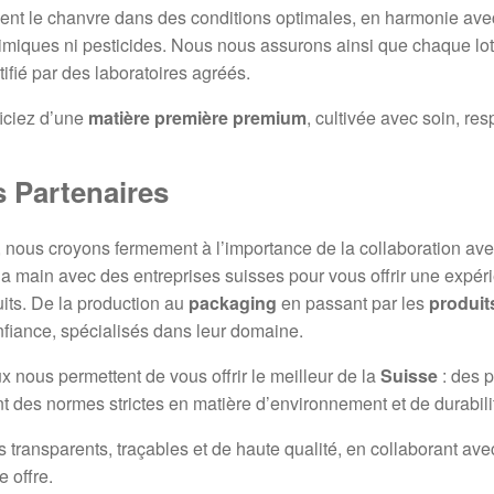
ent le chanvre dans des conditions optimales, en harmonie avec
himiques ni pesticides. Nous nous assurons ainsi que chaque lo
tifié par des laboratoires agréés.
ficiez d’une
matière première premium
, cultivée avec soin, re
 Partenaires
, nous croyons fermement à l’importance de la collaboration av
la main avec des entreprises suisses pour vous offrir une expérie
its. De la production au
packaging
en passant par les
produit
nfiance, spécialisés dans leur domaine.
x nous permettent de vous offrir le meilleur de la
Suisse
: des p
t des normes strictes en matière d’environnement et de durabili
ransparents, traçables et de haute qualité, en collaborant avec 
 offre.