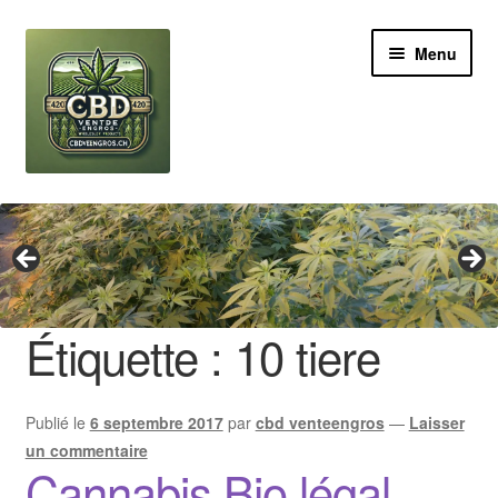
Aller
Aller
Menu
à
au
la
contenu
navigation
Revendeur
Grossiste Cannabis CBD
Huile de CBD
Étiquette :
10 tiere
Boutures de CBD
Publié le
6 septembre 2017
par
cbd venteengros
—
Laisser
Brands
un commentaire
Cannabis Bio légal
Contact