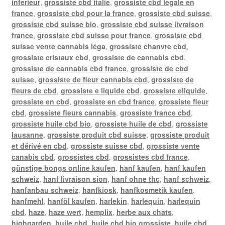
inferieur
,
grossiste cbd italie
,
grossiste cbd legale en
france
,
grossiste cbd pour la france
,
grossiste cbd suisse
,
grossiste cbd suisse bio
,
grossiste cbd suisse livraison
france
,
grossiste cbd suisse pour france
,
grossiste cbd
suisse vente cannabis léga
,
grossiste chanvre cbd
,
grossiste cristaux cbd
,
grossiste de cannabis cbd
,
grossiste de cannabis cbd france
,
grossiste de cbd
suisse
,
grossiste de fleur cannabis cbd
,
grossiste de
fleurs de cbd
,
grossiste e liquide cbd
,
grossiste eliquide
,
grossiste en cbd
,
grossiste en cbd france
,
grossiste fleur
cbd
,
grossiste fleurs cannabis
,
grossiste france cbd
,
grossiste huile cbd bio
,
grossiste huile de cbd
,
grossiste
lausanne
,
grossiste produit cbd suisse
,
grossiste produit
et dérivé en cbd
,
grossiste suisse cbd
,
grossiste vente
canabis cbd
,
grossistes cbd
,
grossistes cbd france
,
günstige bongs online kaufen
,
hanf kaufen
,
hanf kaufen
schweiz
,
hanf livraison sion
,
hanf ohne thc
,
hanf schweiz
,
hanfanbau schweiz
,
hanfkiosk
,
hanfkosmetik kaufen
,
hanfmehl
,
hanföl kaufen
,
harlekin
,
harlequin
,
harlequin
cbd
,
haze
,
haze wert
,
hemplix
,
herbe aux chats
,
highgarden
,
huile cbd
,
huile cbd bio grossiste
,
huile cbd