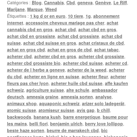
Catégories :
Blog
,
Cannabis
,
Cbd
,
geneva
,
Genève
,
Le Riff
,
Marijane
,
Marque
,
Weed
Étiquettes :
1 kg d or en euro
,
10 tiere
,
1g
,
abonnement
internet
,
accessoire cheveux mariage pas cher
,
achat
cannabis cbd en gros
,
achat cbd
,
achat cbd en gros
,
achat cbd en grossiste
,
achat cbd grossiste
,
achat cbd
suisse
,
achat cbd suisse en gros
,
achat cristaux de cbd
,
achat en gros cbd
,
achat en gros de cbd
,
achat tabac
,
acheter cbd
,
acheter cbd en gros
,
acheter cbd grossiste
,
acheter cbd grossiste bio
,
acheter cbd suisse
,
acheter cd
,
acheter de l herbe a geneve
,
acheter de la weed
,
acheter
du cbd
,
acheter en ligne en suisse
,
acheter fleur
,
acheter
fleurs pas cher lyon
,
acheter huile cbd suisse
,
affe kaufen
schweiz
,
agriculture suisse
,
alte schule
,
ambassador
deutsch
,
amnesia graine
,
amnesia sorten
,
analyse
,
animaux shop
,
aquaponic schweiz
,
arizer solo ladegerät
,
atomic suisse
,
atomiseur suisse
,
avis gap
,
b chill
,
backwoods
,
banana kush
,
barre energetique
,
baume pour
les mains
,
belli fiori
,
benjamin ulrich
,
berry love lollipop
,
beste haze sorten
,
beurre de marrakech cbd
,
bic
postfinance karte
,
bickel
,
bio c bon lausanne
,
biokonopia
,