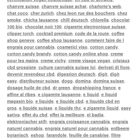
chanvre suisse
,
chanvre suisse achat
,
charlotte's web
,
chat coco
,
cher zurich
,
chez leon rue des bouchers
,
chez
smoke
,
chicha lausanne
,
chill deutsch
,
chlorella
,
chocolat
100 bio
,
chocolat noir 100
,
cigarette electronique suisse
,
clipper torch
,
cocktail premium
,
code de la route
,
coffee
shop geneve
,
coffee shop lausanne
,
comment faire de l
engrais pour cannabis
,
cosmetici viso
,
cotton candy
,
cotton candy brandy
,
cotton candy online shop
,
creme
pour les mains
,
creme vichy
,
creme visage vegan
,
cristaux
cbd grossiste
,
culture cannabis suisse loi
,
derivati di fiore
,
devenir revendeur cbd
,
digestion deutsch
,
digit
,
digit
easy
,
distributeur suisse
,
dogg
,
domina
,
domina suisse
,
dosage huile de cbd
,
dr green
,
dropshipping france
,
e
affine al ribes
,
e cigarette lausanne
,
e liquid
,
e liquid
magasin bio
,
e liquide
,
e liquide cbd
,
e liquide cbd en
gros
,
e liquide suisse
,
e liquide thc
,
e zigarette liquid
,
easy
sativa
,
effet du cbd
,
effet la meilleure
,
el badia
,
elektronischer stift
,
engrais croissance cannabis
,
engrais
naturel cannabis
,
engrais naturel pour cannabis
,
erdbeere
botanisch
,
eshop
,
farandole
,
feuille de canabise
,
filtre