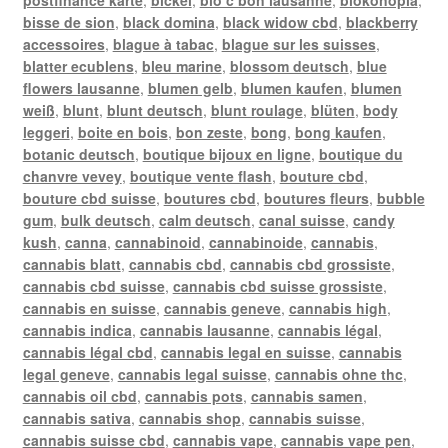
bisse de sion
,
black domina
,
black widow cbd
,
blackberry
accessoires
,
blague à tabac
,
blague sur les suisses
,
blatter ecublens
,
bleu marine
,
blossom deutsch
,
blue
flowers lausanne
,
blumen gelb
,
blumen kaufen
,
blumen
weiß
,
blunt
,
blunt deutsch
,
blunt roulage
,
blüten
,
body
leggeri
,
boite en bois
,
bon zeste
,
bong
,
bong kaufen
,
botanic deutsch
,
boutique bijoux en ligne
,
boutique du
chanvre vevey
,
boutique vente flash
,
bouture cbd
,
bouture cbd suisse
,
boutures cbd
,
boutures fleurs
,
bubble
gum
,
bulk deutsch
,
calm deutsch
,
canal suisse
,
candy
kush
,
canna
,
cannabinoid
,
cannabinoide
,
cannabis
,
cannabis blatt
,
cannabis cbd
,
cannabis cbd grossiste
,
cannabis cbd suisse
,
cannabis cbd suisse grossiste
,
cannabis en suisse
,
cannabis geneve
,
cannabis high
,
cannabis indica
,
cannabis lausanne
,
cannabis légal
,
cannabis légal cbd
,
cannabis legal en suisse
,
cannabis
legal geneve
,
cannabis legal suisse
,
cannabis ohne thc
,
cannabis oil cbd
,
cannabis pots
,
cannabis samen
,
cannabis sativa
,
cannabis shop
,
cannabis suisse
,
cannabis suisse cbd
,
cannabis vape
,
cannabis vape pen
,