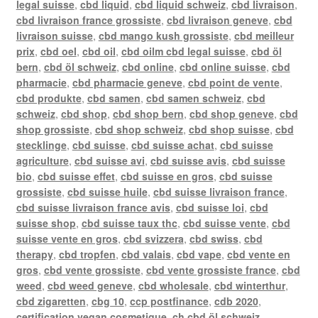
legal suisse
,
cbd liquid
,
cbd liquid schweiz
,
cbd livraison
,
cbd livraison france grossiste
,
cbd livraison geneve
,
cbd
livraison suisse
,
cbd mango kush grossiste
,
cbd meilleur
prix
,
cbd oel
,
cbd oil
,
cbd oilm cbd legal suisse
,
cbd öl
bern
,
cbd öl schweiz
,
cbd online
,
cbd online suisse
,
cbd
pharmacie
,
cbd pharmacie geneve
,
cbd point de vente
,
cbd produkte
,
cbd samen
,
cbd samen schweiz
,
cbd
schweiz
,
cbd shop
,
cbd shop bern
,
cbd shop geneve
,
cbd
shop grossiste
,
cbd shop schweiz
,
cbd shop suisse
,
cbd
stecklinge
,
cbd suisse
,
cbd suisse achat
,
cbd suisse
agriculture
,
cbd suisse avi
,
cbd suisse avis
,
cbd suisse
bio
,
cbd suisse effet
,
cbd suisse en gros
,
cbd suisse
grossiste
,
cbd suisse huile
,
cbd suisse livraison france
,
cbd suisse livraison france avis
,
cbd suisse loi
,
cbd
suisse shop
,
cbd suisse taux thc
,
cbd suisse vente
,
cbd
suisse vente en gros
,
cbd svizzera
,
cbd swiss
,
cbd
therapy
,
cbd tropfen
,
cbd valais
,
cbd vape
,
cbd vente en
gros
,
cbd vente grossiste
,
cbd vente grossiste france
,
cbd
weed
,
cbd weed geneve
,
cbd wholesale
,
cbd winterthur
,
cbd zigaretten
,
cbg 10
,
ccp postfinance
,
cdb 2020
,
certification vegan cosmetique
,
ch cbd öl schweiz
,