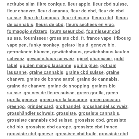
actitube slim
,
filtre conique
,
fleur apple
,
fleur cbd suisse
,
fleur chanvre
,
fleur d ananas
,
fleur de cbd
,
fleur de cbd
suisse
,
fleur de l ananas
,
fleur et manu
,
fleurs cbd
,
fleurs
de cannabis
,
fleurs de cbd
,
fleurs séchées en vrac
,
formaggio svizzero
,
fournisseur cbd
,
fournisseur cbd
suisse
,
fournisseur grossiste cbd
,
fr
,
france vape
,
fribourg
vape pen
,
funky monkey
,
gelato liquid
,
geneve bio
,
getrocknete blumen
,
gewächshaus
,
gewächshaus kaufen
schweiz
,
gewächshaus schweiz
,
gimel pharmacie
,
gold
label
,
golden mango lausanne
,
gorilla glue
,
gotham
lausanne
,
graine cannabis
,
graine cbd suisse
,
graine
chanvre
,
graine de bonne santé
,
graine de cannabis
,
graine de chanvre
,
graine de shopping
,
graines bio
suisse
,
graines de fleurs suisse
,
green gorilla
,
green
gorilla geneve
,
green gorilla lausanne
,
green passion
,
greengo
,
grinder card
,
großhandel
,
grosshandel schweiz
,
grosshändler schweiz
,
grossiste
,
grossiste cannabis
,
grossiste cannabis cbd suisse
,
grossiste cbd
,
grossiste
cbd bio
,
grossiste cbd europe
,
grossiste cbd france
,
grossiste cbd geneve
,
grossiste cbd huile
,
grossiste cbd