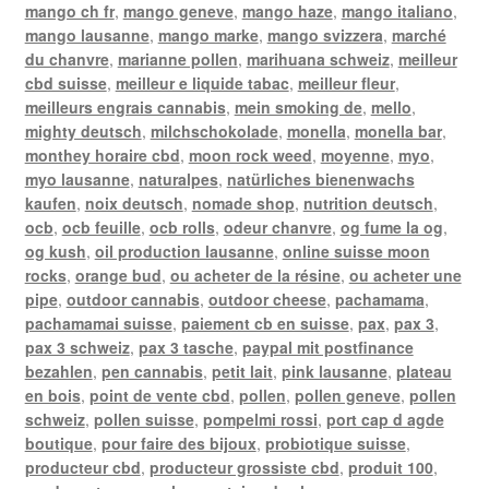
mango ch fr
,
mango geneve
,
mango haze
,
mango italiano
,
mango lausanne
,
mango marke
,
mango svizzera
,
marché
du chanvre
,
marianne pollen
,
marihuana schweiz
,
meilleur
cbd suisse
,
meilleur e liquide tabac
,
meilleur fleur
,
meilleurs engrais cannabis
,
mein smoking de
,
mello
,
mighty deutsch
,
milchschokolade
,
monella
,
monella bar
,
monthey horaire cbd
,
moon rock weed
,
moyenne
,
myo
,
myo lausanne
,
naturalpes
,
natürliches bienenwachs
kaufen
,
noix deutsch
,
nomade shop
,
nutrition deutsch
,
ocb
,
ocb feuille
,
ocb rolls
,
odeur chanvre
,
og fume la og
,
og kush
,
oil production lausanne
,
online suisse moon
rocks
,
orange bud
,
ou acheter de la résine
,
ou acheter une
pipe
,
outdoor cannabis
,
outdoor cheese
,
pachamama
,
pachamamai suisse
,
paiement cb en suisse
,
pax
,
pax 3
,
pax 3 schweiz
,
pax 3 tasche
,
paypal mit postfinance
bezahlen
,
pen cannabis
,
petit lait
,
pink lausanne
,
plateau
en bois
,
point de vente cbd
,
pollen
,
pollen geneve
,
pollen
schweiz
,
pollen suisse
,
pompelmi rossi
,
port cap d agde
boutique
,
pour faire des bijoux
,
probiotique suisse
,
producteur cbd
,
producteur grossiste cbd
,
produit 100
,