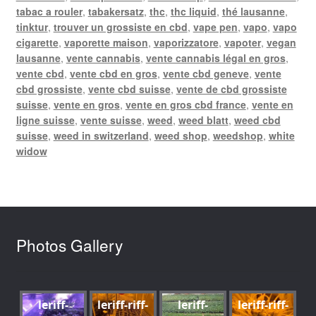
tabac a rouler
,
tabakersatz
,
thc
,
thc liquid
,
thé lausanne
,
tinktur
,
trouver un grossiste en cbd
,
vape pen
,
vapo
,
vapo
cigarette
,
vaporette maison
,
vaporizzatore
,
vapoter
,
vegan
lausanne
,
vente cannabis
,
vente cannabis légal en gros
,
vente cbd
,
vente cbd en gros
,
vente cbd geneve
,
vente
cbd grossiste
,
vente cbd suisse
,
vente de cbd grossiste
suisse
,
vente en gros
,
vente en gros cbd france
,
vente en
ligne suisse
,
vente suisse
,
weed
,
weed blatt
,
weed cbd
suisse
,
weed in switzerland
,
weed shop
,
weedshop
,
white
widow
Photos Gallery
leriff-
leriff-riff-
leriff-
leriff-riff-