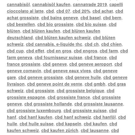
cannabisöl
,
cannabisöl kaufen
,
cannatrade 2019
,
capelli
cioccolato al latte
,
cbd
,
cbd 07
,
cbd 20%
,
cbd achat
,
cbd
achat grossiste
,
cbd bains geneve
,
cbd basel
,
cbd bern
,
cbd bestellen
,
cbd bio grossiste
,
cbd bio suisse
,
cbd
blüten
,
cbd blüten kaufen
,
cbd blüten kaufen
deutschland
,
cbd blüten kaufen schweiz
,
cbd blüten
schweiz
,
cbd cannabis. e-liquide thc
,
cbd ch
,
cbd chien
,
cbd cup
,
cbd effet
,
cbd en gros
,
cbd engros
,
cbd farm
,
cbd
farm geneva
,
cbd fournisseur suisse
,
cbd france
,
cbd
france grossiste
,
cbd geneve
,
cbd geneve aeroport
,
cbd
geneve cornavin
,
cbd geneve eaux vives
,
cbd geneve
gare
,
cbd geneve grossiste
,
cbd geneve huile
,
cbd geneve
livraison
,
cbd geneve point de vente
,
cbd gmbh
,
cbd gras
schweiz
,
cbd grossiste
,
cbd grossiste belgique
,
cbd
grossiste espagne
,
cbd grossiste france
,
cbd grossiste
geneve
,
cbd grossiste hollande
,
cbd grossiste lausanne
,
cbd grossiste luxembourg
,
cbd grossiste suisse
,
cbd
hanf
,
cbd hanf kaufen
,
cbd hanf schweiz
,
cbd hanföl
,
cbd
huile
,
cbd huile suisse
,
cbd kapseln
,
cbd kaufen
,
cbd
kaufen schweiz
,
cbd kaufen zürich
,
cbd lausanne
,
cbd