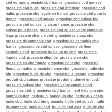
cbd europe
,
grossiste cbd france
,
grossiste cbd geneve
,
grossiste cbd huile
,
grossiste cbd inferieur
,
grossiste cbd
italie
,
grossiste cbd legale en france
,
grossiste cbd pour la
france
,
grossiste cbd suisse
,
grossiste cbd suisse bio
,
grossiste cbd suisse livraison france
,
grossiste cbd
suisse pour france
,
grossiste cbd suisse vente cannabis
léga
,
grossiste chanvre cbd
,
grossiste cristaux cbd
,
grossiste de cannabis cbd
,
grossiste de cannabis cbd
france
,
grossiste de cbd suisse
,
grossiste de fleur
cannabis cbd
,
grossiste de fleurs de cbd
,
grossiste e
liquide cbd
,
grossiste eliquide
,
grossiste en cbd
,
grossiste en cbd france
,
grossiste fleur cbd
,
grossiste
fleurs cannabis
,
grossiste france cbd
,
grossiste huile cbd
bio
,
grossiste huile de cbd
,
grossiste lausanne
,
grossiste
produit cbd suisse
,
grossiste produit et dérivé en cbd
,
grossiste suisse cbd
,
grossiste vente canabis cbd
,
grossistes cbd
,
grossistes cbd france
,
hanf livraison sion
,
hanföl kaufen
,
harlequin
,
harlequin cbd
,
herbe aux chats
,
huile cbd
,
huile cbd bio grossiste
,
huile cbd suisse
,
huile
de cannabis
,
huile de cbd
,
huile de cbd avis
,
huile de cbd