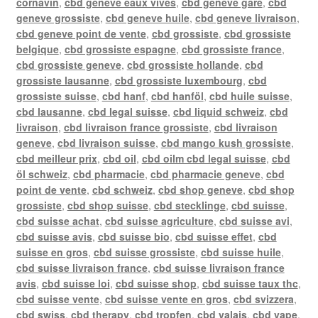
cornavin
,
cbd geneve eaux vives
,
cbd geneve gare
,
cbd
geneve grossiste
,
cbd geneve huile
,
cbd geneve livraison
,
cbd geneve point de vente
,
cbd grossiste
,
cbd grossiste
belgique
,
cbd grossiste espagne
,
cbd grossiste france
,
cbd grossiste geneve
,
cbd grossiste hollande
,
cbd
grossiste lausanne
,
cbd grossiste luxembourg
,
cbd
grossiste suisse
,
cbd hanf
,
cbd hanföl
,
cbd huile suisse
,
cbd lausanne
,
cbd legal suisse
,
cbd liquid schweiz
,
cbd
livraison
,
cbd livraison france grossiste
,
cbd livraison
geneve
,
cbd livraison suisse
,
cbd mango kush grossiste
,
cbd meilleur prix
,
cbd oil
,
cbd oilm cbd legal suisse
,
cbd
öl schweiz
,
cbd pharmacie
,
cbd pharmacie geneve
,
cbd
point de vente
,
cbd schweiz
,
cbd shop geneve
,
cbd shop
grossiste
,
cbd shop suisse
,
cbd stecklinge
,
cbd suisse
,
cbd suisse achat
,
cbd suisse agriculture
,
cbd suisse avi
,
cbd suisse avis
,
cbd suisse bio
,
cbd suisse effet
,
cbd
suisse en gros
,
cbd suisse grossiste
,
cbd suisse huile
,
cbd suisse livraison france
,
cbd suisse livraison france
avis
,
cbd suisse loi
,
cbd suisse shop
,
cbd suisse taux thc
,
cbd suisse vente
,
cbd suisse vente en gros
,
cbd svizzera
,
cbd swiss
,
cbd therapy
,
cbd tropfen
,
cbd valais
,
cbd vape
,