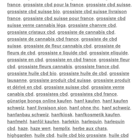
france
,
grossiste cbd pour la france
,
grossiste cbd suisse
,
grossiste cbd suisse bio
,
grossiste cbd suisse livraison
france
,
grossiste cbd suisse pour france
,
grossiste cbd
suisse vente cannabis léga
,
grossiste chanvre cbd
,
grossiste cristaux cbd
,
grossiste de cannabis cbd
,
grossiste de cannabis cbd france
,
grossiste de cbd
suisse
,
grossiste de fleur cannabis cbd
,
grossiste de
fleurs de cbd
,
grossiste e liquide cbd
,
grossiste eliquide
,
grossiste en cbd
,
grossiste en cbd france
,
grossiste fleur
cbd
,
grossiste fleurs cannabis
,
grossiste france cbd
,
grossiste huile cbd bio
,
grossiste huile de cbd
,
grossiste
lausanne
,
grossiste produit cbd suisse
,
grossiste produit
et dérivé en cbd
,
grossiste suisse cbd
,
grossiste vente
canabis cbd
,
grossistes cbd
,
grossistes cbd france
,
günstige bongs online kaufen
,
hanf kaufen
,
hanf kaufen
schweiz
,
hanf livraison sion
,
hanf ohne thc
,
hanf schweiz
,
hanfanbau schweiz
,
hanfkiosk
,
hanfkosmetik kaufen
,
hanfmehl
,
hanföl kaufen
,
harlekin
,
harlequin
,
harlequin
cbd
,
haze
,
haze wert
,
hemplix
,
herbe aux chats
,
highgarden
,
huile cbd
,
huile cbd bio grossiste
,
huile cbd