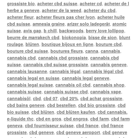
grossiste bio
,
acheter cbd suisse
,
acheter cd
,
acheter de l
herbe a geneve
,
acheter de la weed
,
acheter du cbd
,
acheter fleur
,
acheter fleurs pas cher lyon
,
acheter huile
cbd suisse
,
amnesia graine
,
arizer solo ladegerät
,
atomic
suisse
,
avis gap
,
b chill
,
backwoods
,
berry love lollipop
,
beurre de marrakech cbd
,
biokonopia
,
bisse de sion
,
blunt
roulage
,
blüten
,
boutique bijoux en ligne
,
bouture cbd
,
bouture cbd suisse
,
boutures fleurs
,
canna
,
cannabis
,
cannabis cbd
,
cannabis cbd grossiste
,
cannabis cbd
suisse
,
cannabis cbd suisse grossiste
,
cannabis geneve
,
cannabis lausanne
,
cannabis légal
,
cannabis légal cbd
,
cannabis legal en suisse
,
cannabis legal geneve
,
cannabis legal suisse
,
cannabis oil cbd
,
cannabis shop
,
cannabis suisse
,
cannabis suisse cbd
,
cannabis vape
,
cannabisöl
,
cbd
,
cbd 07
,
cbd 20%
,
cbd achat grossiste
,
cbd bains geneve
,
cbd bestellen
,
cbd bio grossiste
,
cbd
bio suisse
,
cbd blüten
,
cbd blüten kaufen
,
cbd cannabis.
e-liquide thc
,
cbd en gros
,
cbd engros
,
cbd farm
,
cbd farm
geneva
,
cbd fournisseur suisse
,
cbd france
,
cbd france
grossiste
,
cbd geneve
,
cbd geneve aeroport
,
cbd geneve