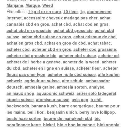
Marijane
,
Marque
,
Weed
Étiquettes :
1 kg d or en euro
,
10 tiere
,
1g
,
abonnement
internet
,
accessoire cheveux mariage pas cher
,
achat
cannabis cbd en gros
,
achat cbd
,
achat cbd en gros
,
achat cbd en grossiste
,
achat cbd grossiste
,
achat cbd
suisse
,
achat cbd suisse en gros
,
achat cristaux de cbd
,
achat en gros cbd
,
achat en gros de cbd
,
achat tabac
,
acheter cbd
,
acheter cbd en gros
,
acheter cbd grossiste
,
acheter cbd grossiste bio
,
acheter cbd suisse
,
acheter cd
,
acheter de l herbe a geneve
,
acheter de la weed
,
acheter
du cbd
,
acheter en ligne en suisse
,
acheter fleur
,
acheter
fleurs pas cher lyon
,
acheter huile cbd suisse
,
affe kaufen
schweiz
,
agriculture suisse
,
alte schule
,
ambassador
deutsch
,
amnesia graine
,
amnesia sorten
,
analyse
,
animaux shop
,
aquaponic schweiz
,
arizer solo ladegerät
,
atomic suisse
,
atomiseur suisse
,
avis gap
,
b chill
,
backwoods
,
banana kush
,
barre energetique
,
baume pour
les mains
,
belli fiori
,
benjamin ulrich
,
berry love lollipop
,
beste haze sorten
,
beurre de marrakech cbd
,
bic
postfinance karte
,
bickel
,
bio c bon lausanne
,
biokonopia
,