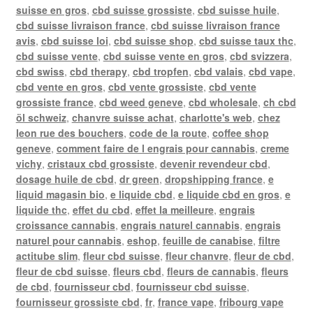
suisse en gros
,
cbd suisse grossiste
,
cbd suisse huile
,
cbd suisse livraison france
,
cbd suisse livraison france
avis
,
cbd suisse loi
,
cbd suisse shop
,
cbd suisse taux thc
,
cbd suisse vente
,
cbd suisse vente en gros
,
cbd svizzera
,
cbd swiss
,
cbd therapy
,
cbd tropfen
,
cbd valais
,
cbd vape
,
cbd vente en gros
,
cbd vente grossiste
,
cbd vente
grossiste france
,
cbd weed geneve
,
cbd wholesale
,
ch cbd
öl schweiz
,
chanvre suisse achat
,
charlotte's web
,
chez
leon rue des bouchers
,
code de la route
,
coffee shop
geneve
,
comment faire de l engrais pour cannabis
,
creme
vichy
,
cristaux cbd grossiste
,
devenir revendeur cbd
,
dosage huile de cbd
,
dr green
,
dropshipping france
,
e
liquid magasin bio
,
e liquide cbd
,
e liquide cbd en gros
,
e
liquide thc
,
effet du cbd
,
effet la meilleure
,
engrais
croissance cannabis
,
engrais naturel cannabis
,
engrais
naturel pour cannabis
,
eshop
,
feuille de canabise
,
filtre
actitube slim
,
fleur cbd suisse
,
fleur chanvre
,
fleur de cbd
,
fleur de cbd suisse
,
fleurs cbd
,
fleurs de cannabis
,
fleurs
de cbd
,
fournisseur cbd
,
fournisseur cbd suisse
,
fournisseur grossiste cbd
,
fr
,
france vape
,
fribourg vape