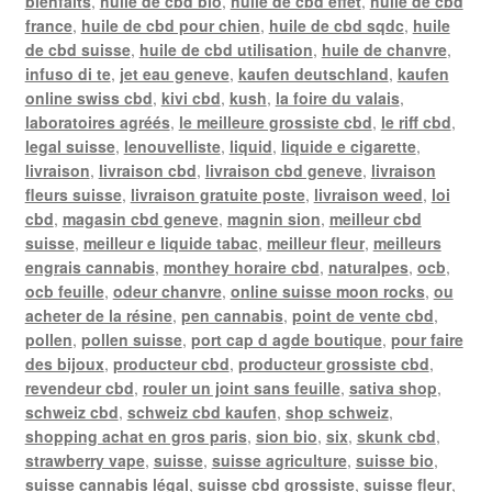
bienfaits
,
huile de cbd bio
,
huile de cbd effet
,
huile de cbd
france
,
huile de cbd pour chien
,
huile de cbd sqdc
,
huile
de cbd suisse
,
huile de cbd utilisation
,
huile de chanvre
,
infuso di te
,
jet eau geneve
,
kaufen deutschland
,
kaufen
online swiss cbd
,
kivi cbd
,
kush
,
la foire du valais
,
laboratoires agréés
,
le meilleure grossiste cbd
,
le riff cbd
,
legal suisse
,
lenouvelliste
,
liquid
,
liquide e cigarette
,
livraison
,
livraison cbd
,
livraison cbd geneve
,
livraison
fleurs suisse
,
livraison gratuite poste
,
livraison weed
,
loi
cbd
,
magasin cbd geneve
,
magnin sion
,
meilleur cbd
suisse
,
meilleur e liquide tabac
,
meilleur fleur
,
meilleurs
engrais cannabis
,
monthey horaire cbd
,
naturalpes
,
ocb
,
ocb feuille
,
odeur chanvre
,
online suisse moon rocks
,
ou
acheter de la résine
,
pen cannabis
,
point de vente cbd
,
pollen
,
pollen suisse
,
port cap d agde boutique
,
pour faire
des bijoux
,
producteur cbd
,
producteur grossiste cbd
,
revendeur cbd
,
rouler un joint sans feuille
,
sativa shop
,
schweiz cbd
,
schweiz cbd kaufen
,
shop schweiz
,
shopping achat en gros paris
,
sion bio
,
six
,
skunk cbd
,
strawberry vape
,
suisse
,
suisse agriculture
,
suisse bio
,
suisse cannabis légal
,
suisse cbd grossiste
,
suisse fleur
,