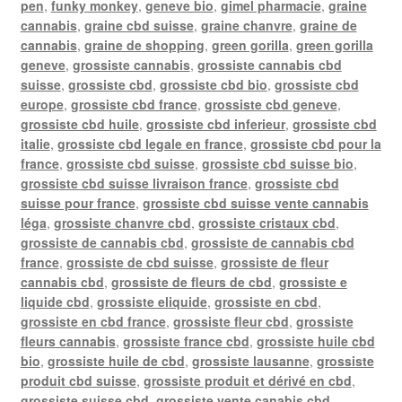
pen
,
funky monkey
,
geneve bio
,
gimel pharmacie
,
graine
cannabis
,
graine cbd suisse
,
graine chanvre
,
graine de
cannabis
,
graine de shopping
,
green gorilla
,
green gorilla
geneve
,
grossiste cannabis
,
grossiste cannabis cbd
suisse
,
grossiste cbd
,
grossiste cbd bio
,
grossiste cbd
europe
,
grossiste cbd france
,
grossiste cbd geneve
,
grossiste cbd huile
,
grossiste cbd inferieur
,
grossiste cbd
italie
,
grossiste cbd legale en france
,
grossiste cbd pour la
france
,
grossiste cbd suisse
,
grossiste cbd suisse bio
,
grossiste cbd suisse livraison france
,
grossiste cbd
suisse pour france
,
grossiste cbd suisse vente cannabis
léga
,
grossiste chanvre cbd
,
grossiste cristaux cbd
,
grossiste de cannabis cbd
,
grossiste de cannabis cbd
france
,
grossiste de cbd suisse
,
grossiste de fleur
cannabis cbd
,
grossiste de fleurs de cbd
,
grossiste e
liquide cbd
,
grossiste eliquide
,
grossiste en cbd
,
grossiste en cbd france
,
grossiste fleur cbd
,
grossiste
fleurs cannabis
,
grossiste france cbd
,
grossiste huile cbd
bio
,
grossiste huile de cbd
,
grossiste lausanne
,
grossiste
produit cbd suisse
,
grossiste produit et dérivé en cbd
,
grossiste suisse cbd
,
grossiste vente canabis cbd
,