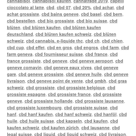
cannabisöl
,
cannabisöl kaufen
,
cannatrade 2019
,
capelli
cioccolato al latte
,
cbd
,
cbd 07
,
cbd 20%
,
cbd achat
,
cbd
achat grossiste
,
cbd bains geneve
,
cbd basel
,
cbd bern
,
cbd bestellen
,
cbd bio grossiste
,
cbd bio suisse
,
cbd
blüten
,
cbd blüten kaufen
,
cbd blüten kaufen
deutschland
,
cbd blüten kaufen schweiz
,
cbd blüten
schweiz
,
cbd cannabis. e-liquide thc
,
cbd ch
,
cbd chien
,
cbd cup
,
cbd effet
,
cbd en gros
,
cbd engros
,
cbd farm
,
cbd
farm geneva
,
cbd fournisseur suisse
,
cbd france
,
cbd
france grossiste
,
cbd geneve
,
cbd geneve aeroport
,
cbd
geneve cornavin
,
cbd geneve eaux vives
,
cbd geneve
gare
,
cbd geneve grossiste
,
cbd geneve huile
,
cbd geneve
livraison
,
cbd geneve point de vente
,
cbd gmbh
,
cbd gras
schweiz
,
cbd grossiste
,
cbd grossiste belgique
,
cbd
grossiste espagne
,
cbd grossiste france
,
cbd grossiste
geneve
,
cbd grossiste hollande
,
cbd grossiste lausanne
,
cbd grossiste luxembourg
,
cbd grossiste suisse
,
cbd
hanf
,
cbd hanf kaufen
,
cbd hanf schweiz
,
cbd hanföl
,
cbd
huile
,
cbd huile suisse
,
cbd kapseln
,
cbd kaufen
,
cbd
kaufen schweiz
,
cbd kaufen zürich
,
cbd lausanne
,
cbd
legal suisse
,
cbd liquid
,
cbd liquid schweiz
,
cbd livraison
,