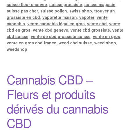
suisse fleur chanvre
,
suisse grossiste
,
suisse magasin
,
suisse pas cher
,
suisse pollen
,
swiss shop
,
trouver un
grossiste en cbd
,
vaporette maison
,
vapoter
,
vente
cannabis
,
vente cannabis légal en gros
,
vente cbd
,
vente
cbd en gros
,
vente cbd geneve
,
vente cbd grossiste
,
vente
cbd suisse
,
vente de cbd grossiste suisse
,
vente en gros
,
vente en gros cbd france
,
weed cbd suisse
,
weed shop
,
weedshop
Cannabis CBD –
Fleurs et produits
dérivés du cannabis
CBD