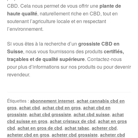
CBD. Cela nous permet de vous offrir une
plante de
haute qualité
, naturellement riche en CBD, tout en
soutenant l’agriculture locale et en respectant
l’environnement.
Si vous êtes à la recherche d’un
grossiste CBD en
Suisse
, nous vous fournissons des produits
certifiés,
traçables et de qualité supérieure
. Contactez-nous
pour plus d’informations sur nos produits ou pour devenir
revendeur.
Étiquettes :
abonnement internet
,
achat cannabis cbd en
gros
,
achat cbd
,
achat cbd en gros
,
achat cbd en
grossiste
,
achat cbd grossiste
,
achat cbd suisse
,
achat
cbd suisse en gros
,
achat cristaux de cbd
,
achat en gros
cbd
,
achat en gros de cbd
,
achat tabac
,
acheter cbd
,
acheter cbd en gros
,
acheter cbd grossiste
,
acheter cbd