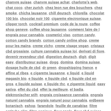
chanvre suisse
,
chanvre suisse achat
,
charlotte's web
,
chat coco
,
cher zurich
,
chez leon rue des bouchers
,
chez
smoke
,
chicha lausanne
,
chill deutsch
,
chlorella
,
chocolat
100 bio
,
chocolat noir 100
,
cigarette electronique suisse
,
clipper torch
,
cocktail premium
,
code de la route
,
coffee
shop geneve
,
coffee shop lausanne
,
comment faire de l
engrais pour cannabis
,
cosmetici viso
,
cotton candy
,
cotton candy brandy
,
cotton candy online shop
,
creme
pour les mains
,
creme vichy
,
creme visage vegan
,
cristaux
cbd grossiste
,
culture cannabis suisse loi
,
derivati di fiore
,
devenir revendeur cbd
,
digestion deutsch
,
digit
,
digit
easy
,
distributeur suisse
,
dogg
,
domina
,
domina suisse
,
dosage huile de cbd
,
dr green
,
dropshipping france
,
e
affine al ribes
,
e cigarette lausanne
,
e liquid
,
e liquid
magasin bio
,
e liquide
,
e liquide cbd
,
e liquide cbd en
gros
,
e liquide suisse
,
e liquide thc
,
e zigarette liquid
,
easy
sativa
,
effet du cbd
,
effet la meilleure
,
el badia
,
elektronischer stift
,
engrais croissance cannabis
,
engrais
naturel cannabis
,
engrais naturel pour cannabis
,
erdbeere
botanisch
,
eshop
,
farandole
,
feuille de canabise
,
filtre
actitube slim
,
filtre conique
,
fleur apple
,
fleur cbd suisse
,