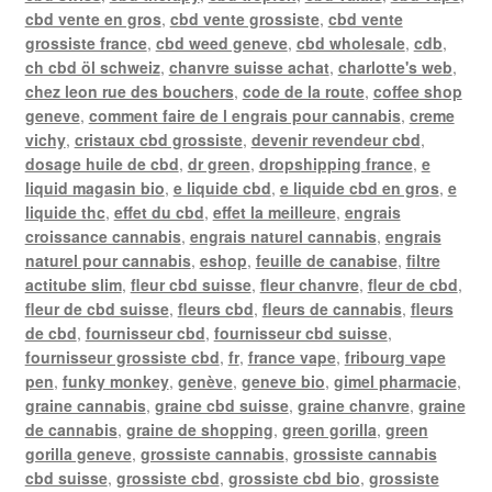
cbd vente en gros
,
cbd vente grossiste
,
cbd vente
grossiste france
,
cbd weed geneve
,
cbd wholesale
,
cdb
,
ch cbd öl schweiz
,
chanvre suisse achat
,
charlotte's web
,
chez leon rue des bouchers
,
code de la route
,
coffee shop
geneve
,
comment faire de l engrais pour cannabis
,
creme
vichy
,
cristaux cbd grossiste
,
devenir revendeur cbd
,
dosage huile de cbd
,
dr green
,
dropshipping france
,
e
liquid magasin bio
,
e liquide cbd
,
e liquide cbd en gros
,
e
liquide thc
,
effet du cbd
,
effet la meilleure
,
engrais
croissance cannabis
,
engrais naturel cannabis
,
engrais
naturel pour cannabis
,
eshop
,
feuille de canabise
,
filtre
actitube slim
,
fleur cbd suisse
,
fleur chanvre
,
fleur de cbd
,
fleur de cbd suisse
,
fleurs cbd
,
fleurs de cannabis
,
fleurs
de cbd
,
fournisseur cbd
,
fournisseur cbd suisse
,
fournisseur grossiste cbd
,
fr
,
france vape
,
fribourg vape
pen
,
funky monkey
,
genève
,
geneve bio
,
gimel pharmacie
,
graine cannabis
,
graine cbd suisse
,
graine chanvre
,
graine
de cannabis
,
graine de shopping
,
green gorilla
,
green
gorilla geneve
,
grossiste cannabis
,
grossiste cannabis
cbd suisse
,
grossiste cbd
,
grossiste cbd bio
,
grossiste