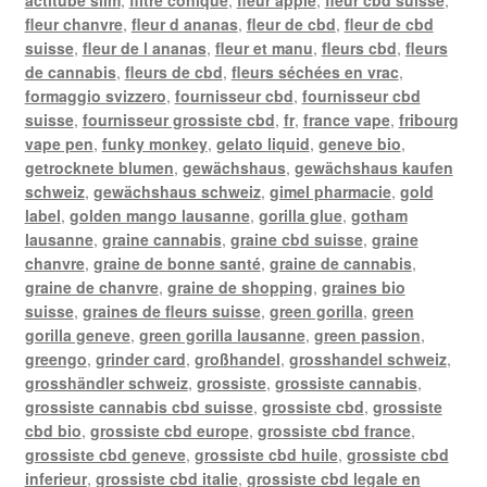
fleur chanvre
,
fleur d ananas
,
fleur de cbd
,
fleur de cbd
suisse
,
fleur de l ananas
,
fleur et manu
,
fleurs cbd
,
fleurs
de cannabis
,
fleurs de cbd
,
fleurs séchées en vrac
,
formaggio svizzero
,
fournisseur cbd
,
fournisseur cbd
suisse
,
fournisseur grossiste cbd
,
fr
,
france vape
,
fribourg
vape pen
,
funky monkey
,
gelato liquid
,
geneve bio
,
getrocknete blumen
,
gewächshaus
,
gewächshaus kaufen
schweiz
,
gewächshaus schweiz
,
gimel pharmacie
,
gold
label
,
golden mango lausanne
,
gorilla glue
,
gotham
lausanne
,
graine cannabis
,
graine cbd suisse
,
graine
chanvre
,
graine de bonne santé
,
graine de cannabis
,
graine de chanvre
,
graine de shopping
,
graines bio
suisse
,
graines de fleurs suisse
,
green gorilla
,
green
gorilla geneve
,
green gorilla lausanne
,
green passion
,
greengo
,
grinder card
,
großhandel
,
grosshandel schweiz
,
grosshändler schweiz
,
grossiste
,
grossiste cannabis
,
grossiste cannabis cbd suisse
,
grossiste cbd
,
grossiste
cbd bio
,
grossiste cbd europe
,
grossiste cbd france
,
grossiste cbd geneve
,
grossiste cbd huile
,
grossiste cbd
inferieur
,
grossiste cbd italie
,
grossiste cbd legale en