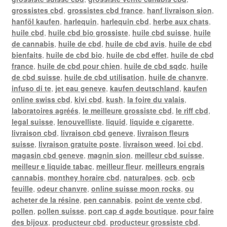
grossistes cbd
,
grossistes cbd france
,
hanf livraison sion
,
hanföl kaufen
,
harlequin
,
harlequin cbd
,
herbe aux chats
,
huile cbd
,
huile cbd bio grossiste
,
huile cbd suisse
,
huile
de cannabis
,
huile de cbd
,
huile de cbd avis
,
huile de cbd
bienfaits
,
huile de cbd bio
,
huile de cbd effet
,
huile de cbd
france
,
huile de cbd pour chien
,
huile de cbd sqdc
,
huile
de cbd suisse
,
huile de cbd utilisation
,
huile de chanvre
,
infuso di te
,
jet eau geneve
,
kaufen deutschland
,
kaufen
online swiss cbd
,
kivi cbd
,
kush
,
la foire du valais
,
laboratoires agréés
,
le meilleure grossiste cbd
,
le riff cbd
,
legal suisse
,
lenouvelliste
,
liquid
,
liquide e cigarette
,
livraison cbd
,
livraison cbd geneve
,
livraison fleurs
suisse
,
livraison gratuite poste
,
livraison weed
,
loi cbd
,
magasin cbd geneve
,
magnin sion
,
meilleur cbd suisse
,
meilleur e liquide tabac
,
meilleur fleur
,
meilleurs engrais
cannabis
,
monthey horaire cbd
,
naturalpes
,
ocb
,
ocb
feuille
,
odeur chanvre
,
online suisse moon rocks
,
ou
acheter de la résine
,
pen cannabis
,
point de vente cbd
,
pollen
,
pollen suisse
,
port cap d agde boutique
,
pour faire
des bijoux
,
producteur cbd
,
producteur grossiste cbd
,