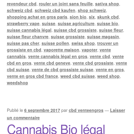
revendeur cbd
,
rouler un joint sans feuille
,
sativa shop
,
schweiz cbd
,
schweiz cbd kaufen
,
shop schweiz
,
shopping achat en gros paris
,
sion bio
,
six
,
skunk cbd
,
strawberry vape
,
suisse
,
suisse agriculture
,
suisse bio
,
suisse cannabis légal
,
suisse cbd grossiste
,
suisse fleur
,
suisse fleur chanvre
,
suisse grossiste
,
suisse magasin
,
suisse pas cher
,
suisse pollen
,
swiss shop
,
trouver un
grossiste en cbd
,
vaporette maison
,
vapoter
,
vente
cannabis
,
vente cannabis légal en gros
,
vente cbd
,
vente
cbd en gros
,
vente cbd geneve
,
vente cbd grossiste
,
vente
cbd suisse
,
vente de cbd grossiste suisse
,
vente en gros
,
vente en gros cbd france
,
weed cbd suisse
,
weed shop
,
weedshop
Publié le
6 septembre 2017
par
cbd venteengros
—
Laisser
un commentaire
Cannabis Bio légal