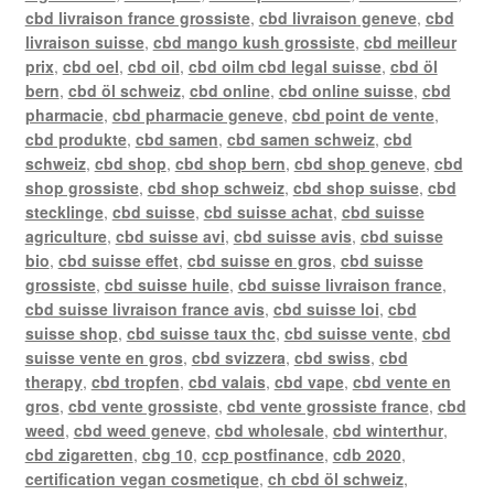
cbd livraison france grossiste
,
cbd livraison geneve
,
cbd
livraison suisse
,
cbd mango kush grossiste
,
cbd meilleur
prix
,
cbd oel
,
cbd oil
,
cbd oilm cbd legal suisse
,
cbd öl
bern
,
cbd öl schweiz
,
cbd online
,
cbd online suisse
,
cbd
pharmacie
,
cbd pharmacie geneve
,
cbd point de vente
,
cbd produkte
,
cbd samen
,
cbd samen schweiz
,
cbd
schweiz
,
cbd shop
,
cbd shop bern
,
cbd shop geneve
,
cbd
shop grossiste
,
cbd shop schweiz
,
cbd shop suisse
,
cbd
stecklinge
,
cbd suisse
,
cbd suisse achat
,
cbd suisse
agriculture
,
cbd suisse avi
,
cbd suisse avis
,
cbd suisse
bio
,
cbd suisse effet
,
cbd suisse en gros
,
cbd suisse
grossiste
,
cbd suisse huile
,
cbd suisse livraison france
,
cbd suisse livraison france avis
,
cbd suisse loi
,
cbd
suisse shop
,
cbd suisse taux thc
,
cbd suisse vente
,
cbd
suisse vente en gros
,
cbd svizzera
,
cbd swiss
,
cbd
therapy
,
cbd tropfen
,
cbd valais
,
cbd vape
,
cbd vente en
gros
,
cbd vente grossiste
,
cbd vente grossiste france
,
cbd
weed
,
cbd weed geneve
,
cbd wholesale
,
cbd winterthur
,
cbd zigaretten
,
cbg 10
,
ccp postfinance
,
cdb 2020
,
certification vegan cosmetique
,
ch cbd öl schweiz
,