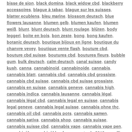
bisse de sion
,
black domina
,
black widow cbd
,
blackberry
accessoires
,
blague à tabac
,
blague sur les suisses
,
blatter ecublens
,
bleu marine
,
blossom deutsch
,
blue
flowers lausanne
,
blumen gelb
,
blumen kaufen
,
blumen
weiß
,
blunt
,
blunt deutsch
,
blunt roulage
,
blüten
,
body
leggeri
,
boite en bois
,
bon zeste
,
bong
,
bong kaufen
,
botanic deutsch
,
boutique bijoux en ligne
,
boutique du
chanvre vevey
,
boutique vente flash
,
bouture cbd
,
bouture cbd suisse
,
boutures cbd
,
boutures fleurs
,
bubble
gum
,
bulk deutsch
,
calm deutsch
,
canal suisse
,
candy
kush
,
canna
,
cannabinoid
,
cannabinoide
,
cannabis
,
cannabis blatt
,
cannabis cbd
,
cannabis cbd grossiste
,
cannabis cbd suisse
,
cannabis cbd suisse grossiste
,
cannabis en suisse
,
cannabis geneve
,
cannabis high
,
cannabis indica
,
cannabis lausanne
,
cannabis légal
,
cannabis légal cbd
,
cannabis legal en suisse
,
cannabis
legal geneve
,
cannabis legal suisse
,
cannabis ohne thc
,
cannabis oil cbd
,
cannabis pots
,
cannabis samen
,
cannabis sativa
,
cannabis shop
,
cannabis suisse
,
cannabis suisse cbd
,
cannabis vape
,
cannabis vape pen
,