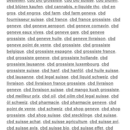
bestellen
,
cbd bio grossiste
,
cbd bio suisse
,
cbd blüten
,
cbd blüten kaufen
,
cbd cannabis. e-liquide thc
,
cbd en
gros
,
cbd engros
,
cbd farm
,
cbd farm geneva
,
cbd
fournisseur suisse
,
cbd france
,
cbd france grossiste
,
cbd
geneve
,
cbd geneve aeroport
,
cbd geneve cornavin
,
cbd
geneve eaux vives
,
cbd geneve gare
,
cbd geneve
grossiste
,
cbd geneve huile
,
cbd geneve livraison
,
cbd
geneve point de vente
,
cbd grossiste
,
cbd grossiste
belgique
,
cbd grossiste espagne
,
cbd grossiste france
,
cbd grossiste geneve
,
cbd grossiste hollande
,
cbd
grossiste lausanne
,
cbd grossiste luxembourg
,
cbd
grossiste suisse
,
cbd hanf
,
cbd hanföl
,
cbd huile suisse
,
cbd lausanne
,
cbd legal suisse
,
cbd liquid schweiz
,
cbd
livraison
,
cbd livraison france grossiste
,
cbd livraison
geneve
,
cbd livraison suisse
,
cbd mango kush grossiste
,
cbd meilleur prix
,
cbd oil
,
cbd oilm cbd legal suisse
,
cbd
öl schweiz
,
cbd pharmacie
,
cbd pharmacie geneve
,
cbd
point de vente
,
cbd schweiz
,
cbd shop geneve
,
cbd shop
grossiste
,
cbd shop suisse
,
cbd stecklinge
,
cbd suisse
,
cbd suisse achat
,
cbd suisse agriculture
,
cbd suisse avi
,
cbd suisse avis
,
cbd suisse bio
,
cbd suisse effet
,
cbd