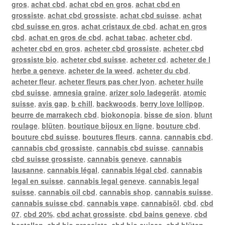
gros
,
achat cbd
,
achat cbd en gros
,
achat cbd en
grossiste
,
achat cbd grossiste
,
achat cbd suisse
,
achat
cbd suisse en gros
,
achat cristaux de cbd
,
achat en gros
cbd
,
achat en gros de cbd
,
achat tabac
,
acheter cbd
,
acheter cbd en gros
,
acheter cbd grossiste
,
acheter cbd
grossiste bio
,
acheter cbd suisse
,
acheter cd
,
acheter de l
herbe a geneve
,
acheter de la weed
,
acheter du cbd
,
acheter fleur
,
acheter fleurs pas cher lyon
,
acheter huile
cbd suisse
,
amnesia graine
,
arizer solo ladegerät
,
atomic
suisse
,
avis gap
,
b chill
,
backwoods
,
berry love lollipop
,
beurre de marrakech cbd
,
biokonopia
,
bisse de sion
,
blunt
roulage
,
blüten
,
boutique bijoux en ligne
,
bouture cbd
,
bouture cbd suisse
,
boutures fleurs
,
canna
,
cannabis cbd
,
cannabis cbd grossiste
,
cannabis cbd suisse
,
cannabis
cbd suisse grossiste
,
cannabis geneve
,
cannabis
lausanne
,
cannabis légal
,
cannabis légal cbd
,
cannabis
legal en suisse
,
cannabis legal geneve
,
cannabis legal
suisse
,
cannabis oil cbd
,
cannabis shop
,
cannabis suisse
,
cannabis suisse cbd
,
cannabis vape
,
cannabisöl
,
cbd
,
cbd
07
,
cbd 20%
,
cbd achat grossiste
,
cbd bains geneve
,
cbd