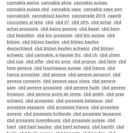
cannabis sativa
,
cannabis shop
,
cannabis suisse
,
cannabis suisse cbd
,
cannabis vape
,
cannabis vape pen
,
cannabisöl
,
cannabisöl kaufen
,
cannatrade 2019
,
capelli
cioccolato al latte
,
cbd
,
cbd 07
,
cbd 20%
,
cbd achat
,
cbd
achat grossiste
,
cbd bains geneve
,
cbd basel
,
cbd bern
,
cbd bestellen
,
cbd bio grossiste
,
cbd bio suisse
,
cbd
blüten
,
cbd blüten kaufen
,
cbd blüten kaufen
deutschland
,
cbd blüten kaufen schweiz
,
cbd blüten
schweiz
,
cbd cannabis. e-liquide thc
,
cbd ch
,
cbd chien
,
cbd cup
,
cbd effet
,
cbd en gros
,
cbd engros
,
cbd farm
,
cbd
farm geneva
,
cbd fournisseur suisse
,
cbd france
,
cbd
france grossiste
,
cbd geneve
,
cbd geneve aeroport
,
cbd
geneve cornavin
,
cbd geneve eaux vives
,
cbd geneve
gare
,
cbd geneve grossiste
,
cbd geneve huile
,
cbd geneve
livraison
,
cbd geneve point de vente
,
cbd gmbh
,
cbd gras
schweiz
,
cbd grossiste
,
cbd grossiste belgique
,
cbd
grossiste espagne
,
cbd grossiste france
,
cbd grossiste
geneve
,
cbd grossiste hollande
,
cbd grossiste lausanne
,
cbd grossiste luxembourg
,
cbd grossiste suisse
,
cbd
hanf
,
cbd hanf kaufen
,
cbd hanf schweiz
,
cbd hanföl
,
cbd
huile
,
cbd huile suisse
,
cbd kapseln
,
cbd kaufen
,
cbd