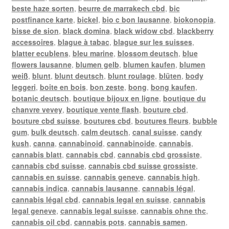
beste haze sorten
,
beurre de marrakech cbd
,
bic
postfinance karte
,
bickel
,
bio c bon lausanne
,
biokonopia
,
bisse de sion
,
black domina
,
black widow cbd
,
blackberry
accessoires
,
blague à tabac
,
blague sur les suisses
,
blatter ecublens
,
bleu marine
,
blossom deutsch
,
blue
flowers lausanne
,
blumen gelb
,
blumen kaufen
,
blumen
weiß
,
blunt
,
blunt deutsch
,
blunt roulage
,
blüten
,
body
leggeri
,
boite en bois
,
bon zeste
,
bong
,
bong kaufen
,
botanic deutsch
,
boutique bijoux en ligne
,
boutique du
chanvre vevey
,
boutique vente flash
,
bouture cbd
,
bouture cbd suisse
,
boutures cbd
,
boutures fleurs
,
bubble
gum
,
bulk deutsch
,
calm deutsch
,
canal suisse
,
candy
kush
,
canna
,
cannabinoid
,
cannabinoide
,
cannabis
,
cannabis blatt
,
cannabis cbd
,
cannabis cbd grossiste
,
cannabis cbd suisse
,
cannabis cbd suisse grossiste
,
cannabis en suisse
,
cannabis geneve
,
cannabis high
,
cannabis indica
,
cannabis lausanne
,
cannabis légal
,
cannabis légal cbd
,
cannabis legal en suisse
,
cannabis
legal geneve
,
cannabis legal suisse
,
cannabis ohne thc
,
cannabis oil cbd
,
cannabis pots
,
cannabis samen
,