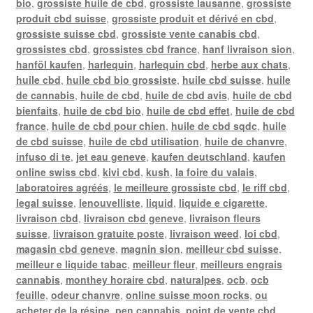
bio
,
grossiste huile de cbd
,
grossiste lausanne
,
grossiste
produit cbd suisse
,
grossiste produit et dérivé en cbd
,
grossiste suisse cbd
,
grossiste vente canabis cbd
,
grossistes cbd
,
grossistes cbd france
,
hanf livraison sion
,
hanföl kaufen
,
harlequin
,
harlequin cbd
,
herbe aux chats
,
huile cbd
,
huile cbd bio grossiste
,
huile cbd suisse
,
huile
de cannabis
,
huile de cbd
,
huile de cbd avis
,
huile de cbd
bienfaits
,
huile de cbd bio
,
huile de cbd effet
,
huile de cbd
france
,
huile de cbd pour chien
,
huile de cbd sqdc
,
huile
de cbd suisse
,
huile de cbd utilisation
,
huile de chanvre
,
infuso di te
,
jet eau geneve
,
kaufen deutschland
,
kaufen
online swiss cbd
,
kivi cbd
,
kush
,
la foire du valais
,
laboratoires agréés
,
le meilleure grossiste cbd
,
le riff cbd
,
legal suisse
,
lenouvelliste
,
liquid
,
liquide e cigarette
,
livraison cbd
,
livraison cbd geneve
,
livraison fleurs
suisse
,
livraison gratuite poste
,
livraison weed
,
loi cbd
,
magasin cbd geneve
,
magnin sion
,
meilleur cbd suisse
,
meilleur e liquide tabac
,
meilleur fleur
,
meilleurs engrais
cannabis
,
monthey horaire cbd
,
naturalpes
,
ocb
,
ocb
feuille
,
odeur chanvre
,
online suisse moon rocks
,
ou
acheter de la résine
,
pen cannabis
,
point de vente cbd
,