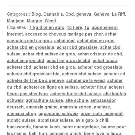
Catégories :
Blog
,
Cannabis
,
Cbd
,
geneva
,
Genève
,
Le Riff
,
Marijane
,
Marque
,
Weed
Étiquettes :
1 kg d or en euro
,
10 tiere
,
1g
,
abonnement
internet
,
accessoire cheveux mariage pas cher
,
achat
cannabis cbd en gros
,
achat cbd
,
achat cbd en gros
,
achat cbd en grossiste
,
achat cbd grossiste
,
achat cbd
suisse
,
achat cbd suisse en gros
,
achat cristaux de cbd
,
achat en gros cbd
,
achat en gros de cbd
,
achat tabac
,
acheter cbd
,
acheter cbd en gros
,
acheter cbd grossiste
,
acheter cbd grossiste bio
,
acheter cbd suisse
,
acheter cd
,
acheter de l herbe a geneve
,
acheter de la weed
,
acheter
du cbd
,
acheter en ligne en suisse
,
acheter fleur
,
acheter
fleurs pas cher lyon
,
acheter huile cbd suisse
,
affe kaufen
schweiz
,
agriculture suisse
,
alte schule
,
ambassador
deutsch
,
amnesia graine
,
amnesia sorten
,
analyse
,
animaux shop
,
aquaponic schweiz
,
arizer solo ladegerät
,
atomic suisse
,
atomiseur suisse
,
avis gap
,
b chill
,
backwoods
,
banana kush
,
barre energetique
,
baume pour
les mains
,
belli fiori
,
benjamin ulrich
,
berry love lollipop
,