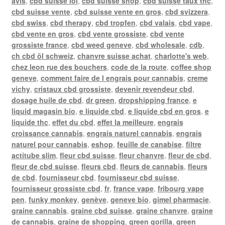
avis
,
cbd suisse loi
,
cbd suisse shop
,
cbd suisse taux thc
,
cbd suisse vente
,
cbd suisse vente en gros
,
cbd svizzera
,
cbd swiss
,
cbd therapy
,
cbd tropfen
,
cbd valais
,
cbd vape
,
cbd vente en gros
,
cbd vente grossiste
,
cbd vente
grossiste france
,
cbd weed geneve
,
cbd wholesale
,
cdb
,
ch cbd öl schweiz
,
chanvre suisse achat
,
charlotte's web
,
chez leon rue des bouchers
,
code de la route
,
coffee shop
geneve
,
comment faire de l engrais pour cannabis
,
creme
vichy
,
cristaux cbd grossiste
,
devenir revendeur cbd
,
dosage huile de cbd
,
dr green
,
dropshipping france
,
e
liquid magasin bio
,
e liquide cbd
,
e liquide cbd en gros
,
e
liquide thc
,
effet du cbd
,
effet la meilleure
,
engrais
croissance cannabis
,
engrais naturel cannabis
,
engrais
naturel pour cannabis
,
eshop
,
feuille de canabise
,
filtre
actitube slim
,
fleur cbd suisse
,
fleur chanvre
,
fleur de cbd
,
fleur de cbd suisse
,
fleurs cbd
,
fleurs de cannabis
,
fleurs
de cbd
,
fournisseur cbd
,
fournisseur cbd suisse
,
fournisseur grossiste cbd
,
fr
,
france vape
,
fribourg vape
pen
,
funky monkey
,
genève
,
geneve bio
,
gimel pharmacie
,
graine cannabis
,
graine cbd suisse
,
graine chanvre
,
graine
de cannabis
,
graine de shopping
,
green gorilla
,
green