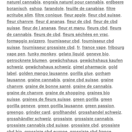
naturel cannabis
,
engrais naturel pour cannabis
,
erdbeere
botanisch
,
eshop
,
farandole
,
feuille de canabise
,
filtre
actitube slim
,
filtre conique
,
fleur apple
,
fleur cbd suisse
,
fleur chanvre
,
fleur d ananas
,
fleur de cbd
,
fleur de cbd
suisse
,
fleur de l ananas
,
fleur et manu
,
fleurs cbd
,
fleurs
de cannabis
,
fleurs de cbd
,
fleurs séchées en vrac
,
formaggio svizzero
,
fournisseur cbd
,
fournisseur cbd
suisse
,
fournisseur grossiste cbd
,
fr
,
france vape
,
fribourg
vape pen
,
funky monkey
,
gelato liquid
,
geneve bio
,
getrocknete blumen
,
gewächshaus
,
gewächshaus kaufen
schweiz
,
gewächshaus schweiz
,
gimel pharmacie
,
gold
label
,
golden mango lausanne
,
gorilla glue
,
gotham
lausanne
,
graine cannabis
,
graine cbd suisse
,
graine
chanvre
,
graine de bonne santé
,
graine de cannabis
,
graine de chanvre
,
graine de shopping
,
graines bio
suisse
,
graines de fleurs suisse
,
green gorilla
,
green
gorilla geneve
,
green gorilla lausanne
,
green passion
,
greengo
,
grinder card
,
großhandel
,
grosshandel schweiz
,
grosshändler schweiz
,
grossiste
,
grossiste cannabis
,
grossiste cannabis cbd suisse
,
grossiste cbd
,
grossiste
cbd bio
,
grossiste cbd europe
,
grossiste cbd france
,