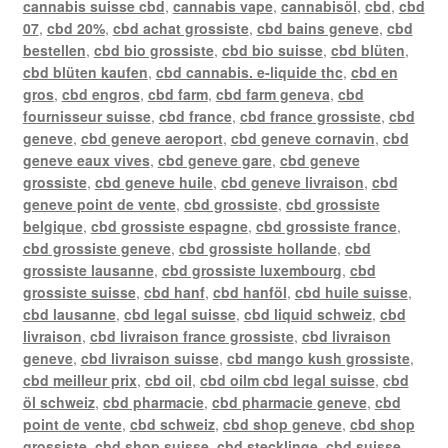
cannabis suisse cbd
,
cannabis vape
,
cannabisöl
,
cbd
,
cbd
07
,
cbd 20%
,
cbd achat grossiste
,
cbd bains geneve
,
cbd
bestellen
,
cbd bio grossiste
,
cbd bio suisse
,
cbd blüten
,
cbd blüten kaufen
,
cbd cannabis. e-liquide thc
,
cbd en
gros
,
cbd engros
,
cbd farm
,
cbd farm geneva
,
cbd
fournisseur suisse
,
cbd france
,
cbd france grossiste
,
cbd
geneve
,
cbd geneve aeroport
,
cbd geneve cornavin
,
cbd
geneve eaux vives
,
cbd geneve gare
,
cbd geneve
grossiste
,
cbd geneve huile
,
cbd geneve livraison
,
cbd
geneve point de vente
,
cbd grossiste
,
cbd grossiste
belgique
,
cbd grossiste espagne
,
cbd grossiste france
,
cbd grossiste geneve
,
cbd grossiste hollande
,
cbd
grossiste lausanne
,
cbd grossiste luxembourg
,
cbd
grossiste suisse
,
cbd hanf
,
cbd hanföl
,
cbd huile suisse
,
cbd lausanne
,
cbd legal suisse
,
cbd liquid schweiz
,
cbd
livraison
,
cbd livraison france grossiste
,
cbd livraison
geneve
,
cbd livraison suisse
,
cbd mango kush grossiste
,
cbd meilleur prix
,
cbd oil
,
cbd oilm cbd legal suisse
,
cbd
öl schweiz
,
cbd pharmacie
,
cbd pharmacie geneve
,
cbd
point de vente
,
cbd schweiz
,
cbd shop geneve
,
cbd shop
grossiste
,
cbd shop suisse
,
cbd stecklinge
,
cbd suisse
,