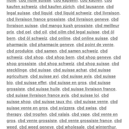
kaufen schweiz
,
cbd kaufen zürich
,
cbd lausanne
,
cbd
legal suisse
,
cbd liquid
,
cbd liquid schweiz
,
cbd livraison
,
cbd livraison france grossiste
,
cbd livraison geneve
,
cbd
livraison suisse
,
cbd mango kush grossiste
,
cbd meilleur
prix
,
cbd oel
,
cbd oil
,
cbd oilm cbd legal suisse
,
cbd öl
bern
,
cbd öl schweiz
,
cbd online
,
cbd online suisse
,
cbd
pharmacie
,
cbd pharmacie geneve
,
cbd point de vente
,
cbd produkte
,
cbd samen
,
cbd samen schweiz
,
cbd
schweiz
,
cbd shop
,
cbd shop bern
,
cbd shop geneve
,
cbd
shop grossiste
,
cbd shop schweiz
,
cbd shop suisse
,
cbd
stecklinge
,
cbd suisse
,
cbd suisse achat
,
cbd suisse
agriculture
,
cbd suisse avi
,
cbd suisse avis
,
cbd suisse
bio
,
cbd suisse effet
,
cbd suisse en gros
,
cbd suisse
grossiste
,
cbd suisse huile
,
cbd suisse livraison france
,
cbd suisse livraison france avis
,
cbd suisse loi
,
cbd
suisse shop
,
cbd suisse taux thc
,
cbd suisse vente
,
cbd
suisse vente en gros
,
cbd svizzera
,
cbd swiss
,
cbd
therapy
,
cbd tropfen
,
cbd valais
,
cbd vape
,
cbd vente en
gros
,
cbd vente grossiste
,
cbd vente grossiste france
,
cbd
weed
,
cbd weed geneve
,
cbd wholesale
,
cbd winterthur
,