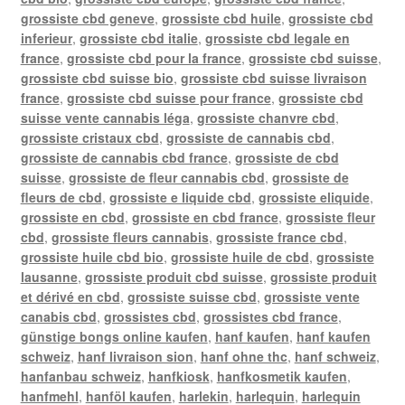
grossiste cbd geneve
,
grossiste cbd huile
,
grossiste cbd
inferieur
,
grossiste cbd italie
,
grossiste cbd legale en
france
,
grossiste cbd pour la france
,
grossiste cbd suisse
,
grossiste cbd suisse bio
,
grossiste cbd suisse livraison
france
,
grossiste cbd suisse pour france
,
grossiste cbd
suisse vente cannabis léga
,
grossiste chanvre cbd
,
grossiste cristaux cbd
,
grossiste de cannabis cbd
,
grossiste de cannabis cbd france
,
grossiste de cbd
suisse
,
grossiste de fleur cannabis cbd
,
grossiste de
fleurs de cbd
,
grossiste e liquide cbd
,
grossiste eliquide
,
grossiste en cbd
,
grossiste en cbd france
,
grossiste fleur
cbd
,
grossiste fleurs cannabis
,
grossiste france cbd
,
grossiste huile cbd bio
,
grossiste huile de cbd
,
grossiste
lausanne
,
grossiste produit cbd suisse
,
grossiste produit
et dérivé en cbd
,
grossiste suisse cbd
,
grossiste vente
canabis cbd
,
grossistes cbd
,
grossistes cbd france
,
günstige bongs online kaufen
,
hanf kaufen
,
hanf kaufen
schweiz
,
hanf livraison sion
,
hanf ohne thc
,
hanf schweiz
,
hanfanbau schweiz
,
hanfkiosk
,
hanfkosmetik kaufen
,
hanfmehl
,
hanföl kaufen
,
harlekin
,
harlequin
,
harlequin