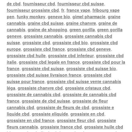
de cbd
,
fournisseur cbd
,
fournisseur cbd suisse
,
fournisseur grossiste cbd
,
fr
,
france vape
,
fribourg vape
pen
,
funky monkey
,
geneve bio
,
gimel pharmacie
,
graine
cannabis
,
graine cbd suisse
,
graine chanvre
,
graine de
cannabis
,
graine de shopping
,
green gorilla
,
green gorilla
geneve
,
grossiste cannabis
,
grossiste cannabis cbd
suisse
,
grossiste cbd
,
grossiste cbd bio
,
grossiste cbd
europe
,
grossiste cbd france
,
grossiste cbd geneve
,
grossiste cbd huile
,
grossiste cbd inferieur
,
grossiste cbd
italie
,
grossiste cbd legale en france
,
grossiste cbd pour la
france
,
grossiste cbd suisse
,
grossiste cbd suisse bio
,
grossiste cbd suisse livraison france
,
grossiste cbd
suisse pour france
,
grossiste cbd suisse vente cannabis
léga
,
grossiste chanvre cbd
,
grossiste cristaux cbd
,
grossiste de cannabis cbd
,
grossiste de cannabis cbd
france
,
grossiste de cbd suisse
,
grossiste de fleur
cannabis cbd
,
grossiste de fleurs de cbd
,
grossiste e
liquide cbd
,
grossiste eliquide
,
grossiste en cbd
,
grossiste en cbd france
,
grossiste fleur cbd
,
grossiste
fleurs cannabis
,
grossiste france cbd
,
grossiste huile cbd