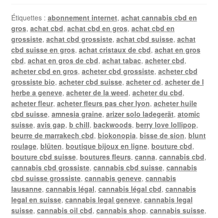
Étiquettes :
abonnement internet
,
achat cannabis cbd en
gros
,
achat cbd
,
achat cbd en gros
,
achat cbd en
grossiste
,
achat cbd grossiste
,
achat cbd suisse
,
achat
cbd suisse en gros
,
achat cristaux de cbd
,
achat en gros
cbd
,
achat en gros de cbd
,
achat tabac
,
acheter cbd
,
acheter cbd en gros
,
acheter cbd grossiste
,
acheter cbd
grossiste bio
,
acheter cbd suisse
,
acheter cd
,
acheter de l
herbe a geneve
,
acheter de la weed
,
acheter du cbd
,
acheter fleur
,
acheter fleurs pas cher lyon
,
acheter huile
cbd suisse
,
amnesia graine
,
arizer solo ladegerät
,
atomic
suisse
,
avis gap
,
b chill
,
backwoods
,
berry love lollipop
,
beurre de marrakech cbd
,
biokonopia
,
bisse de sion
,
blunt
roulage
,
blüten
,
boutique bijoux en ligne
,
bouture cbd
,
bouture cbd suisse
,
boutures fleurs
,
canna
,
cannabis cbd
,
cannabis cbd grossiste
,
cannabis cbd suisse
,
cannabis
cbd suisse grossiste
,
cannabis geneve
,
cannabis
lausanne
,
cannabis légal
,
cannabis légal cbd
,
cannabis
legal en suisse
,
cannabis legal geneve
,
cannabis legal
suisse
,
cannabis oil cbd
,
cannabis shop
,
cannabis suisse
,