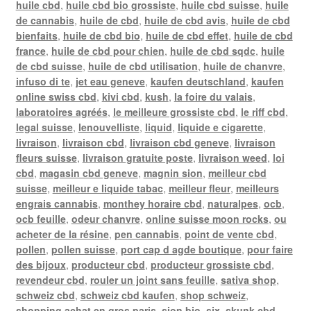
huile cbd
,
huile cbd bio grossiste
,
huile cbd suisse
,
huile
de cannabis
,
huile de cbd
,
huile de cbd avis
,
huile de cbd
bienfaits
,
huile de cbd bio
,
huile de cbd effet
,
huile de cbd
france
,
huile de cbd pour chien
,
huile de cbd sqdc
,
huile
de cbd suisse
,
huile de cbd utilisation
,
huile de chanvre
,
infuso di te
,
jet eau geneve
,
kaufen deutschland
,
kaufen
online swiss cbd
,
kivi cbd
,
kush
,
la foire du valais
,
laboratoires agréés
,
le meilleure grossiste cbd
,
le riff cbd
,
legal suisse
,
lenouvelliste
,
liquid
,
liquide e cigarette
,
livraison
,
livraison cbd
,
livraison cbd geneve
,
livraison
fleurs suisse
,
livraison gratuite poste
,
livraison weed
,
loi
cbd
,
magasin cbd geneve
,
magnin sion
,
meilleur cbd
suisse
,
meilleur e liquide tabac
,
meilleur fleur
,
meilleurs
engrais cannabis
,
monthey horaire cbd
,
naturalpes
,
ocb
,
ocb feuille
,
odeur chanvre
,
online suisse moon rocks
,
ou
acheter de la résine
,
pen cannabis
,
point de vente cbd
,
pollen
,
pollen suisse
,
port cap d agde boutique
,
pour faire
des bijoux
,
producteur cbd
,
producteur grossiste cbd
,
revendeur cbd
,
rouler un joint sans feuille
,
sativa shop
,
schweiz cbd
,
schweiz cbd kaufen
,
shop schweiz
,
shopping achat en gros paris
,
sion bio
,
six
,
skunk cbd
,