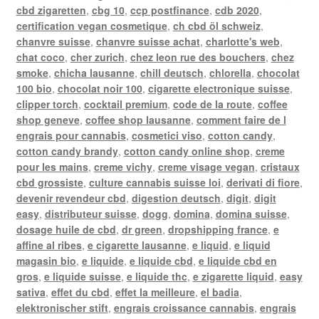
cbd zigaretten
,
cbg 10
,
ccp postfinance
,
cdb 2020
,
certification vegan cosmetique
,
ch cbd öl schweiz
,
chanvre suisse
,
chanvre suisse achat
,
charlotte's web
,
chat coco
,
cher zurich
,
chez leon rue des bouchers
,
chez
smoke
,
chicha lausanne
,
chill deutsch
,
chlorella
,
chocolat
100 bio
,
chocolat noir 100
,
cigarette electronique suisse
,
clipper torch
,
cocktail premium
,
code de la route
,
coffee
shop geneve
,
coffee shop lausanne
,
comment faire de l
engrais pour cannabis
,
cosmetici viso
,
cotton candy
,
cotton candy brandy
,
cotton candy online shop
,
creme
pour les mains
,
creme vichy
,
creme visage vegan
,
cristaux
cbd grossiste
,
culture cannabis suisse loi
,
derivati di fiore
,
devenir revendeur cbd
,
digestion deutsch
,
digit
,
digit
easy
,
distributeur suisse
,
dogg
,
domina
,
domina suisse
,
dosage huile de cbd
,
dr green
,
dropshipping france
,
e
affine al ribes
,
e cigarette lausanne
,
e liquid
,
e liquid
magasin bio
,
e liquide
,
e liquide cbd
,
e liquide cbd en
gros
,
e liquide suisse
,
e liquide thc
,
e zigarette liquid
,
easy
sativa
,
effet du cbd
,
effet la meilleure
,
el badia
,
elektronischer stift
,
engrais croissance cannabis
,
engrais