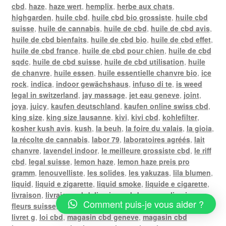
cbd
,
haze
,
haze wert
,
hemplix
,
herbe aux chats
,
highgarden
,
huile cbd
,
huile cbd bio grossiste
,
huile cbd
suisse
,
huile de cannabis
,
huile de cbd
,
huile de cbd avis
,
huile de cbd bienfaits
,
huile de cbd bio
,
huile de cbd effet
,
huile de cbd france
,
huile de cbd pour chien
,
huile de cbd
sqdc
,
huile de cbd suisse
,
huile de cbd utilisation
,
huile
de chanvre
,
huile essen
,
huile essentielle chanvre bio
,
ice
rock
,
indica
,
indoor gewächshaus
,
infuso di te
,
is weed
legal in switzerland
,
jay massage
,
jet eau geneve
,
joint
,
joya
,
juicy
,
kaufen deutschland
,
kaufen online swiss cbd
,
king size
,
king size lausanne
,
kivi
,
kivi cbd
,
kohlefilter
,
kosher kush avis
,
kush
,
la beuh
,
la foire du valais
,
la gioia
,
la récolte de cannabis
,
labor 79
,
laboratoires agréés
,
lait
chanvre
,
lavendel indoor
,
le meilleure grossiste cbd
,
le riff
cbd
,
legal suisse
,
lemon haze
,
lemon haze preis pro
gramm
,
lenouvelliste
,
les solides
,
les yakuzas
,
lila blumen
,
liquid
,
liquid e zigarette
,
liquid smoke
,
liquide e cigarette
,
livraison
,
livraison cbd
,
livraison cbd geneve
,
livraison
Comment puis-je vous aider ?
fleurs suisse
,
livraison gratuite poste
,
livraison weed
,
livret g
,
loi cbd
,
magasin cbd geneve
,
magasin cbd