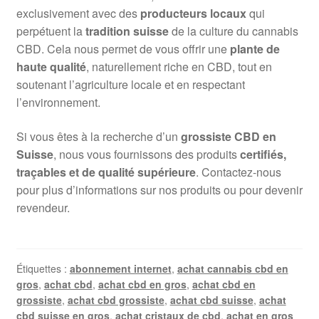
exclusivement avec des
producteurs locaux
qui
perpétuent la
tradition suisse
de la culture du cannabis
CBD. Cela nous permet de vous offrir une
plante de
haute qualité
, naturellement riche en CBD, tout en
soutenant l’agriculture locale et en respectant
l’environnement.
Si vous êtes à la recherche d’un
grossiste CBD en
Suisse
, nous vous fournissons des produits
certifiés,
traçables et de qualité supérieure
. Contactez-nous
pour plus d’informations sur nos produits ou pour devenir
revendeur.
Étiquettes :
abonnement internet
,
achat cannabis cbd en
gros
,
achat cbd
,
achat cbd en gros
,
achat cbd en
grossiste
,
achat cbd grossiste
,
achat cbd suisse
,
achat
cbd suisse en gros
,
achat cristaux de cbd
,
achat en gros