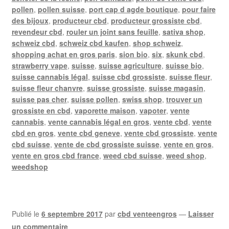
pollen
,
pollen suisse
,
port cap d agde boutique
,
pour faire
des bijoux
,
producteur cbd
,
producteur grossiste cbd
,
revendeur cbd
,
rouler un joint sans feuille
,
sativa shop
,
schweiz cbd
,
schweiz cbd kaufen
,
shop schweiz
,
shopping achat en gros paris
,
sion bio
,
six
,
skunk cbd
,
strawberry vape
,
suisse
,
suisse agriculture
,
suisse bio
,
suisse cannabis légal
,
suisse cbd grossiste
,
suisse fleur
,
suisse fleur chanvre
,
suisse grossiste
,
suisse magasin
,
suisse pas cher
,
suisse pollen
,
swiss shop
,
trouver un
grossiste en cbd
,
vaporette maison
,
vapoter
,
vente
cannabis
,
vente cannabis légal en gros
,
vente cbd
,
vente
cbd en gros
,
vente cbd geneve
,
vente cbd grossiste
,
vente
cbd suisse
,
vente de cbd grossiste suisse
,
vente en gros
,
vente en gros cbd france
,
weed cbd suisse
,
weed shop
,
weedshop
Publié le
6 septembre 2017
par
cbd venteengros
—
Laisser
un commentaire