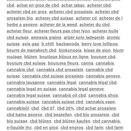
cbd
,
achat en gros de cbd
,
achat tabac
,
acheter cbd
,
acheter cbd en gros
,
acheter cbd grossiste
,
acheter cbd
grossiste bio
,
acheter cbd suisse
,
acheter cd
,
acheter de l
herbe a geneve
,
acheter de la weed
,
acheter du cbd
,
acheter fleur
,
acheter fleurs pas cher lyon
,
acheter huile
cbd suisse
,
amnesia graine
,
arizer solo ladegerät
,
atomic
suisse
,
avis gap
,
b chill
,
backwoods
,
berry love lollipop
,
beurre de marrakech cbd
,
biokonopia
,
bisse de sion
,
blunt
roulage
,
blüten
,
boutique bijoux en ligne
,
bouture cbd
,
bouture cbd suisse
,
boutures fleurs
,
canna
,
cannabis
,
cannabis cbd
,
cannabis cbd grossiste
,
cannabis cbd
suisse
,
cannabis cbd suisse grossiste
,
cannabis geneve
,
cannabis lausanne
,
cannabis légal
,
cannabis légal cbd
,
cannabis legal en suisse
,
cannabis legal geneve
,
cannabis legal suisse
,
cannabis oil cbd
,
cannabis shop
,
cannabis suisse
,
cannabis suisse cbd
,
cannabis vape
,
cannabisöl
,
cbd
,
cbd 07
,
cbd 20%
,
cbd achat grossiste
,
cbd bains geneve
,
cbd bestellen
,
cbd bio grossiste
,
cbd
bio suisse
,
cbd blüten
,
cbd blüten kaufen
,
cbd cannabis.
e-liquide thc
,
cbd en gros
,
cbd engros
,
cbd farm
,
cbd farm