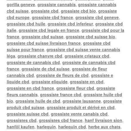
gorilla geneve
,
grossiste cannabis
,
grossiste cannabis
cbd suisse
,
grossiste cbd
,
grossiste cbd bio
,
grossiste
cbd europe
,
grossiste cbd france
,
grossiste cbd geneve
,
grossiste cbd huile
,
grossiste cbd inferieur
,
grossiste cbd
italie
,
grossiste cbd legale en france
,
grossiste cbd pour la
france
,
grossiste cbd suisse
,
grossiste cbd suisse bio
,
grossiste cbd suisse livraison france
,
grossiste cbd
suisse pour france
,
grossiste cbd suisse vente cannabis
léga
,
grossiste chanvre cbd
,
grossiste cristaux cbd
,
grossiste de cannabis cbd
,
grossiste de cannabis cbd
france
,
grossiste de cbd suisse
,
grossiste de fleur
cannabis cbd
,
grossiste de fleurs de cbd
,
grossiste e
liquide cbd
,
grossiste eliquide
,
grossiste en cbd
,
grossiste en cbd france
,
grossiste fleur cbd
,
grossiste
fleurs cannabis
,
grossiste france cbd
,
grossiste huile cbd
bio
,
grossiste huile de cbd
,
grossiste lausanne
,
grossiste
produit cbd suisse
,
grossiste produit et dérivé en cbd
,
grossiste suisse cbd
,
grossiste vente canabis cbd
,
grossistes cbd
,
grossistes cbd france
,
hanf livraison sion
,
hanföl kaufen
,
harlequin
,
harlequin cbd
,
herbe aux chats
,