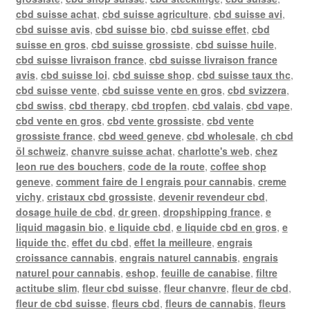
cbd suisse achat
,
cbd suisse agriculture
,
cbd suisse avi
,
cbd suisse avis
,
cbd suisse bio
,
cbd suisse effet
,
cbd
suisse en gros
,
cbd suisse grossiste
,
cbd suisse huile
,
cbd suisse livraison france
,
cbd suisse livraison france
avis
,
cbd suisse loi
,
cbd suisse shop
,
cbd suisse taux thc
,
cbd suisse vente
,
cbd suisse vente en gros
,
cbd svizzera
,
cbd swiss
,
cbd therapy
,
cbd tropfen
,
cbd valais
,
cbd vape
,
cbd vente en gros
,
cbd vente grossiste
,
cbd vente
grossiste france
,
cbd weed geneve
,
cbd wholesale
,
ch cbd
öl schweiz
,
chanvre suisse achat
,
charlotte's web
,
chez
leon rue des bouchers
,
code de la route
,
coffee shop
geneve
,
comment faire de l engrais pour cannabis
,
creme
vichy
,
cristaux cbd grossiste
,
devenir revendeur cbd
,
dosage huile de cbd
,
dr green
,
dropshipping france
,
e
liquid magasin bio
,
e liquide cbd
,
e liquide cbd en gros
,
e
liquide thc
,
effet du cbd
,
effet la meilleure
,
engrais
croissance cannabis
,
engrais naturel cannabis
,
engrais
naturel pour cannabis
,
eshop
,
feuille de canabise
,
filtre
actitube slim
,
fleur cbd suisse
,
fleur chanvre
,
fleur de cbd
,
fleur de cbd suisse
,
fleurs cbd
,
fleurs de cannabis
,
fleurs