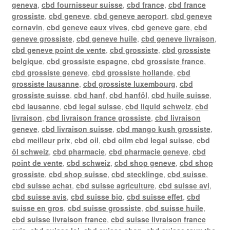
geneva
,
cbd fournisseur suisse
,
cbd france
,
cbd france
grossiste
,
cbd geneve
,
cbd geneve aeroport
,
cbd geneve
cornavin
,
cbd geneve eaux vives
,
cbd geneve gare
,
cbd
geneve grossiste
,
cbd geneve huile
,
cbd geneve livraison
,
cbd geneve point de vente
,
cbd grossiste
,
cbd grossiste
belgique
,
cbd grossiste espagne
,
cbd grossiste france
,
cbd grossiste geneve
,
cbd grossiste hollande
,
cbd
grossiste lausanne
,
cbd grossiste luxembourg
,
cbd
grossiste suisse
,
cbd hanf
,
cbd hanföl
,
cbd huile suisse
,
cbd lausanne
,
cbd legal suisse
,
cbd liquid schweiz
,
cbd
livraison
,
cbd livraison france grossiste
,
cbd livraison
geneve
,
cbd livraison suisse
,
cbd mango kush grossiste
,
cbd meilleur prix
,
cbd oil
,
cbd oilm cbd legal suisse
,
cbd
öl schweiz
,
cbd pharmacie
,
cbd pharmacie geneve
,
cbd
point de vente
,
cbd schweiz
,
cbd shop geneve
,
cbd shop
grossiste
,
cbd shop suisse
,
cbd stecklinge
,
cbd suisse
,
cbd suisse achat
,
cbd suisse agriculture
,
cbd suisse avi
,
cbd suisse avis
,
cbd suisse bio
,
cbd suisse effet
,
cbd
suisse en gros
,
cbd suisse grossiste
,
cbd suisse huile
,
cbd suisse livraison france
,
cbd suisse livraison france