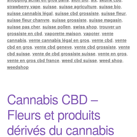
strawberry vape
,
suisse
,
suisse agriculture
,
suisse bio
,
suisse cannabis légal
,
suisse cbd grossiste
,
suisse fleur
,
suisse fleur chanvre
,
suisse grossiste
,
suisse magasin
,
suisse pas cher
,
suisse pollen
,
swiss shop
,
trouver un
grossiste en cbd
,
vaporette maison
,
vapoter
,
vente
cannabis
,
vente cannabis légal en gros
,
vente cbd
,
vente
cbd en gros
,
vente cbd geneve
,
vente cbd grossiste
,
vente
cbd suisse
,
vente de cbd grossiste suisse
,
vente en gros
,
vente en gros cbd france
,
weed cbd suisse
,
weed shop
,
weedshop
Cannabis CBD –
Fleurs et produits
dérivés du cannabis