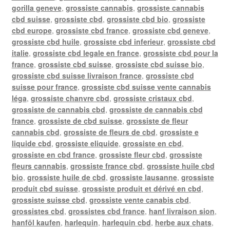
gorilla geneve
,
grossiste cannabis
,
grossiste cannabis
cbd suisse
,
grossiste cbd
,
grossiste cbd bio
,
grossiste
cbd europe
,
grossiste cbd france
,
grossiste cbd geneve
,
grossiste cbd huile
,
grossiste cbd inferieur
,
grossiste cbd
italie
,
grossiste cbd legale en france
,
grossiste cbd pour la
france
,
grossiste cbd suisse
,
grossiste cbd suisse bio
,
grossiste cbd suisse livraison france
,
grossiste cbd
suisse pour france
,
grossiste cbd suisse vente cannabis
léga
,
grossiste chanvre cbd
,
grossiste cristaux cbd
,
grossiste de cannabis cbd
,
grossiste de cannabis cbd
france
,
grossiste de cbd suisse
,
grossiste de fleur
cannabis cbd
,
grossiste de fleurs de cbd
,
grossiste e
liquide cbd
,
grossiste eliquide
,
grossiste en cbd
,
grossiste en cbd france
,
grossiste fleur cbd
,
grossiste
fleurs cannabis
,
grossiste france cbd
,
grossiste huile cbd
bio
,
grossiste huile de cbd
,
grossiste lausanne
,
grossiste
produit cbd suisse
,
grossiste produit et dérivé en cbd
,
grossiste suisse cbd
,
grossiste vente canabis cbd
,
grossistes cbd
,
grossistes cbd france
,
hanf livraison sion
,
hanföl kaufen
,
harlequin
,
harlequin cbd
,
herbe aux chats
,