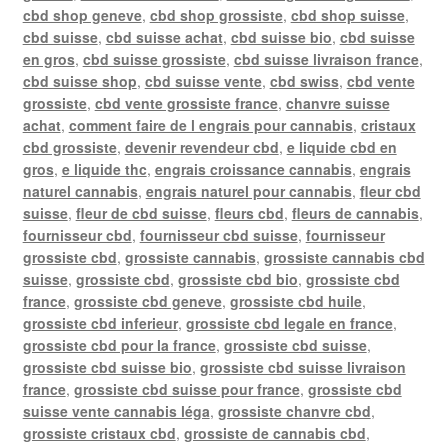
cbd shop geneve
,
cbd shop grossiste
,
cbd shop suisse
,
cbd suisse
,
cbd suisse achat
,
cbd suisse bio
,
cbd suisse
en gros
,
cbd suisse grossiste
,
cbd suisse livraison france
,
cbd suisse shop
,
cbd suisse vente
,
cbd swiss
,
cbd vente
grossiste
,
cbd vente grossiste france
,
chanvre suisse
achat
,
comment faire de l engrais pour cannabis
,
cristaux
cbd grossiste
,
devenir revendeur cbd
,
e liquide cbd en
gros
,
e liquide thc
,
engrais croissance cannabis
,
engrais
naturel cannabis
,
engrais naturel pour cannabis
,
fleur cbd
suisse
,
fleur de cbd suisse
,
fleurs cbd
,
fleurs de cannabis
,
fournisseur cbd
,
fournisseur cbd suisse
,
fournisseur
grossiste cbd
,
grossiste cannabis
,
grossiste cannabis cbd
suisse
,
grossiste cbd
,
grossiste cbd bio
,
grossiste cbd
france
,
grossiste cbd geneve
,
grossiste cbd huile
,
grossiste cbd inferieur
,
grossiste cbd legale en france
,
grossiste cbd pour la france
,
grossiste cbd suisse
,
grossiste cbd suisse bio
,
grossiste cbd suisse livraison
france
,
grossiste cbd suisse pour france
,
grossiste cbd
suisse vente cannabis léga
,
grossiste chanvre cbd
,
grossiste cristaux cbd
,
grossiste de cannabis cbd
,