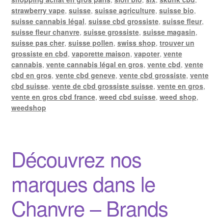
strawberry vape
,
suisse
,
suisse agriculture
,
suisse bio
,
suisse cannabis légal
,
suisse cbd grossiste
,
suisse fleur
,
suisse fleur chanvre
,
suisse grossiste
,
suisse magasin
,
suisse pas cher
,
suisse pollen
,
swiss shop
,
trouver un
grossiste en cbd
,
vaporette maison
,
vapoter
,
vente
cannabis
,
vente cannabis légal en gros
,
vente cbd
,
vente
cbd en gros
,
vente cbd geneve
,
vente cbd grossiste
,
vente
cbd suisse
,
vente de cbd grossiste suisse
,
vente en gros
,
vente en gros cbd france
,
weed cbd suisse
,
weed shop
,
weedshop
Découvrez nos
marques dans le
Chanvre – Brands