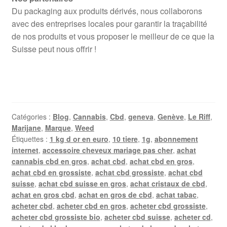
Du packaging aux produits dérivés, nous collaborons
avec des entreprises locales pour garantir la traçabilité
de nos produits et vous proposer le meilleur de ce que la
Suisse peut nous offrir !
Catégories :
Blog
,
Cannabis
,
Cbd
,
geneva
,
Genève
,
Le Riff
,
Marijane
,
Marque
,
Weed
Étiquettes :
1 kg d or en euro
,
10 tiere
,
1g
,
abonnement
internet
,
accessoire cheveux mariage pas cher
,
achat
cannabis cbd en gros
,
achat cbd
,
achat cbd en gros
,
achat cbd en grossiste
,
achat cbd grossiste
,
achat cbd
suisse
,
achat cbd suisse en gros
,
achat cristaux de cbd
,
achat en gros cbd
,
achat en gros de cbd
,
achat tabac
,
acheter cbd
,
acheter cbd en gros
,
acheter cbd grossiste
,
acheter cbd grossiste bio
,
acheter cbd suisse
,
acheter cd
,