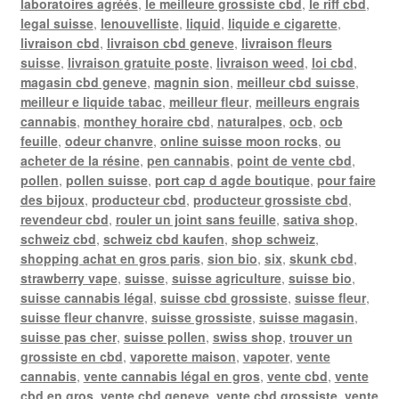
laboratoires agréés
,
le meilleure grossiste cbd
,
le riff cbd
,
legal suisse
,
lenouvelliste
,
liquid
,
liquide e cigarette
,
livraison cbd
,
livraison cbd geneve
,
livraison fleurs
suisse
,
livraison gratuite poste
,
livraison weed
,
loi cbd
,
magasin cbd geneve
,
magnin sion
,
meilleur cbd suisse
,
meilleur e liquide tabac
,
meilleur fleur
,
meilleurs engrais
cannabis
,
monthey horaire cbd
,
naturalpes
,
ocb
,
ocb
feuille
,
odeur chanvre
,
online suisse moon rocks
,
ou
acheter de la résine
,
pen cannabis
,
point de vente cbd
,
pollen
,
pollen suisse
,
port cap d agde boutique
,
pour faire
des bijoux
,
producteur cbd
,
producteur grossiste cbd
,
revendeur cbd
,
rouler un joint sans feuille
,
sativa shop
,
schweiz cbd
,
schweiz cbd kaufen
,
shop schweiz
,
shopping achat en gros paris
,
sion bio
,
six
,
skunk cbd
,
strawberry vape
,
suisse
,
suisse agriculture
,
suisse bio
,
suisse cannabis légal
,
suisse cbd grossiste
,
suisse fleur
,
suisse fleur chanvre
,
suisse grossiste
,
suisse magasin
,
suisse pas cher
,
suisse pollen
,
swiss shop
,
trouver un
grossiste en cbd
,
vaporette maison
,
vapoter
,
vente
cannabis
,
vente cannabis légal en gros
,
vente cbd
,
vente
cbd en gros
,
vente cbd geneve
,
vente cbd grossiste
,
vente