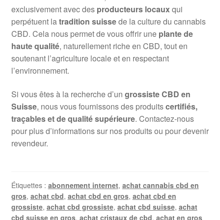
exclusivement avec des
producteurs locaux
qui
perpétuent la
tradition suisse
de la culture du cannabis
CBD. Cela nous permet de vous offrir une
plante de
haute qualité
, naturellement riche en CBD, tout en
soutenant l’agriculture locale et en respectant
l’environnement.
Si vous êtes à la recherche d’un
grossiste CBD en
Suisse
, nous vous fournissons des produits
certifiés,
traçables et de qualité supérieure
. Contactez-nous
pour plus d’informations sur nos produits ou pour devenir
revendeur.
Étiquettes :
abonnement internet
,
achat cannabis cbd en
gros
,
achat cbd
,
achat cbd en gros
,
achat cbd en
grossiste
,
achat cbd grossiste
,
achat cbd suisse
,
achat
cbd suisse en gros
,
achat cristaux de cbd
,
achat en gros