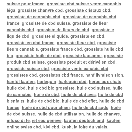
suisse pour france
,
grossiste cbd suisse vente cannabis
léga
,
grossiste chanvre cbd
,
grossiste cristaux cbd
,
grossiste de cannabis cbd
,
grossiste de cannabis cbd
france
,
grossiste de cbd suisse
,
grossiste de fleur
cannabis cbd
,
grossiste de fleurs de cbd
,
grossiste e
liquide cbd
,
grossiste eliquide
,
grossiste en cbd
,
grossiste en cbd france
,
grossiste fleur cbd
,
grossiste
fleurs cannabis
,
grossiste france cbd
,
grossiste huile cbd
bio
,
grossiste huile de cbd
,
grossiste lausanne
,
grossiste
produit cbd suisse
,
grossiste produit et dérivé en cbd
,
grossiste suisse cbd
,
grossiste vente canabis cbd
,
grossistes cbd
,
grossistes cbd france
,
hanf livraison sion
,
hanföl kaufen
,
harlequin
,
harlequin cbd
,
herbe aux chats
,
huile cbd
,
huile cbd bio grossiste
,
huile cbd suisse
,
huile
de cannabis
,
huile de cbd
,
huile de cbd avis
,
huile de cbd
bienfaits
,
huile de cbd bio
,
huile de cbd effet
,
huile de cbd
france
,
huile de cbd pour chien
,
huile de cbd sqdc
,
huile
de cbd suisse
,
huile de cbd utilisation
,
huile de chanvre
,
infuso di te
,
jet eau geneve
,
kaufen deutschland
,
kaufen
online swiss cbd
,
kivi cbd
,
kush
,
la foire du valais
,