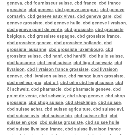
geneva
,
cbd fournisseur suisse
,
cbd france
,
cbd france
grossiste
,
cbd geneve
,
cbd geneve aeroport
,
cbd geneve
cornavin
,
cbd geneve eaux vives
,
cbd geneve gare
,
cbd
geneve grossiste
,
cbd geneve huile
,
cbd geneve livraison
,
cbd geneve point de vente
,
cbd grossiste
,
cbd grossiste
belgique
,
cbd grossiste espagne
,
cbd grossiste france
,
cbd grossiste geneve
,
cbd grossiste hollande
,
cbd
grossiste lausanne
,
cbd grossiste luxembourg
,
cbd
grossiste suisse
,
cbd hanf
,
cbd hanföl
,
cbd huile suisse
,
cbd lausanne
,
cbd legal suisse
,
cbd liquid schweiz
,
cbd
livraison
,
cbd livraison france grossiste
,
cbd livraison
geneve
,
cbd livraison suisse
,
cbd mango kush grossiste
,
cbd meilleur prix
,
cbd oil
,
cbd oilm cbd legal suisse
,
cbd
öl schweiz
,
cbd pharmacie
,
cbd pharmacie geneve
,
cbd
point de vente
,
cbd schweiz
,
cbd shop geneve
,
cbd shop
grossiste
,
cbd shop suisse
,
cbd stecklinge
,
cbd suisse
,
cbd suisse achat
,
cbd suisse agriculture
,
cbd suisse avi
,
cbd suisse avis
,
cbd suisse bio
,
cbd suisse effet
,
cbd
suisse en gros
,
cbd suisse grossiste
,
cbd suisse huile
,
cbd suisse livraison france
,
cbd suisse livraison france