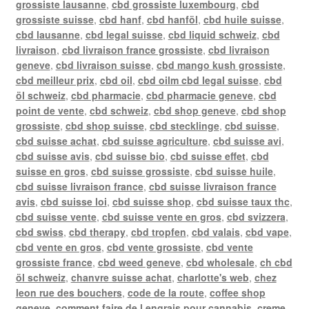
grossiste lausanne
,
cbd grossiste luxembourg
,
cbd
grossiste suisse
,
cbd hanf
,
cbd hanföl
,
cbd huile suisse
,
cbd lausanne
,
cbd legal suisse
,
cbd liquid schweiz
,
cbd
livraison
,
cbd livraison france grossiste
,
cbd livraison
geneve
,
cbd livraison suisse
,
cbd mango kush grossiste
,
cbd meilleur prix
,
cbd oil
,
cbd oilm cbd legal suisse
,
cbd
öl schweiz
,
cbd pharmacie
,
cbd pharmacie geneve
,
cbd
point de vente
,
cbd schweiz
,
cbd shop geneve
,
cbd shop
grossiste
,
cbd shop suisse
,
cbd stecklinge
,
cbd suisse
,
cbd suisse achat
,
cbd suisse agriculture
,
cbd suisse avi
,
cbd suisse avis
,
cbd suisse bio
,
cbd suisse effet
,
cbd
suisse en gros
,
cbd suisse grossiste
,
cbd suisse huile
,
cbd suisse livraison france
,
cbd suisse livraison france
avis
,
cbd suisse loi
,
cbd suisse shop
,
cbd suisse taux thc
,
cbd suisse vente
,
cbd suisse vente en gros
,
cbd svizzera
,
cbd swiss
,
cbd therapy
,
cbd tropfen
,
cbd valais
,
cbd vape
,
cbd vente en gros
,
cbd vente grossiste
,
cbd vente
grossiste france
,
cbd weed geneve
,
cbd wholesale
,
ch cbd
öl schweiz
,
chanvre suisse achat
,
charlotte's web
,
chez
leon rue des bouchers
,
code de la route
,
coffee shop
geneve
,
comment faire de l engrais pour cannabis
,
creme