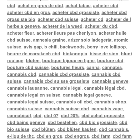
cbd
,
achat en gros de cbd
,
achat tabac
,
acheter cbd
,
acheter cbd en gros
,
acheter cbd grossiste
,
acheter cbd
grossiste bio
,
acheter cbd suisse
,
acheter cd
,
acheter de l
herbe a geneve
,
acheter de la weed
,
acheter du cbd
,
acheter fleur
,
acheter fleurs pas cher lyon
,
acheter huile
cbd suisse
,
amnesia graine
,
arizer solo ladegerät
,
atomic
suisse
,
avis gap
,
b chill
,
backwoods
,
berry love lollipop
,
beurre de marrakech cbd
,
biokonopia
,
bisse de sion
,
blunt
roulage
,
blüten
,
boutique bijoux en ligne
,
bouture cbd
,
bouture cbd suisse
,
boutures fleurs
,
canna
,
cannabis
,
cannabis cbd
,
cannabis cbd grossiste
,
cannabis cbd
suisse
,
cannabis cbd suisse grossiste
,
cannabis geneve
,
cannabis lausanne
,
cannabis légal
,
cannabis légal cbd
,
cannabis legal en suisse
,
cannabis legal geneve
,
cannabis legal suisse
,
cannabis oil cbd
,
cannabis shop
,
cannabis suisse
,
cannabis suisse cbd
,
cannabis vape
,
cannabisöl
,
cbd
,
cbd 07
,
cbd 20%
,
cbd achat grossiste
,
cbd bains geneve
,
cbd bestellen
,
cbd bio grossiste
,
cbd
bio suisse
,
cbd blüten
,
cbd blüten kaufen
,
cbd cannabis.
e-liquide thc
,
cbd en gros
,
cbd engros
,
cbd farm
,
cbd farm