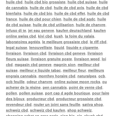
huile cbd
,
huile cbd bio grossiste
,
huile cbd suisse
,
huile
de cannabis
,
huile de cbd
,
huile de cbd avis
,
huile de cbd
bienfaits
,
huile de cbd bio
,
huile de cbd effet
,
huile de cbd
france
,
huile de cbd pour chien
,
huile de cbd sqdc
,
huile
de cbd suisse
,
huile de cbd utilisation
,
huile de chanvre
,
infuso di te
,
jet eau geneve
,
kaufen deutschland
,
kaufen
online swiss cbd
,
kivi cbd
,
kush
,
la foire du valais
,
laboratoires agréés
,
le meilleure grossiste cbd
,
le riff cbd
,
legal suisse
,
lenouvelliste
,
liquid
,
liquide e cigarette
,
livraison
,
livraison cbd
,
livraison cbd geneve
,
livraison
fleurs suisse
,
livraison gratuite poste
,
livraison weed
,
loi
cbd
,
magasin cbd geneve
,
magnin sion
,
meilleur cbd
suisse
,
meilleur e liquide tabac
,
meilleur fleur
,
meilleurs
engrais cannabis
,
monthey horaire cbd
,
naturalpes
,
ocb
,
ocb feuille
,
odeur chanvre
,
online suisse moon rocks
,
ou
acheter de la résine
,
pen cannabis
,
point de vente cbd
,
pollen
,
pollen suisse
,
port cap d agde boutique
,
pour faire
des bijoux
,
producteur cbd
,
producteur grossiste cbd
,
revendeur cbd
,
rouler un joint sans feuille
,
sativa shop
,
schweiz cbd
,
schweiz cbd kaufen
,
shop schweiz
,
shopping achat en gros paris
,
sion bio
,
six
,
skunk cbd
,