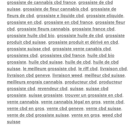
grossiste de cannabis cbd france
,
grossiste de cbd
suisse
,
grossiste de fleur cannabis cbd
,
grossiste de
fleurs de cbd
,
grossiste e liquide cbd
,
grossiste eliquide
,
grossiste en cbd
,
grossiste en cbd france
,
grossiste fleur
cbd
,
grossiste fleurs cannabis
,
grossiste france cbd
,
grossiste huile cbd bio
,
grossiste huile de cbd
,
grossiste
produit cbd suisse
,
grossiste produit et dérivé en cbd
,
grossiste suisse cbd
,
grossiste vente canabis cbd
,
grossistes cbd
,
grossistes cbd france
,
huile cbd bio
grossiste
,
huile cbd suisse
,
huile de cbd
,
huile de cbd
suisse
,
le meilleure grossiste cbd
,
le riff cbd
,
livraison cbd
,
livraison cbd geneve
,
livraison weed
,
meilleur cbd suisse
,
meilleurs engrais cannabis
,
producteur cbd
,
producteur
grossiste cbd
,
revendeur cbd
,
suisse
,
suisse cbd
grossiste
,
suisse grossiste
,
trouver un grossiste en cbd
,
vente cannabis
,
vente cannabis légal en gros
,
vente cbd
,
vente cbd en gros
,
vente cbd geneve
,
vente cbd suisse
,
vente de cbd grossiste suisse
,
vente en gros
,
weed cbd
suisse