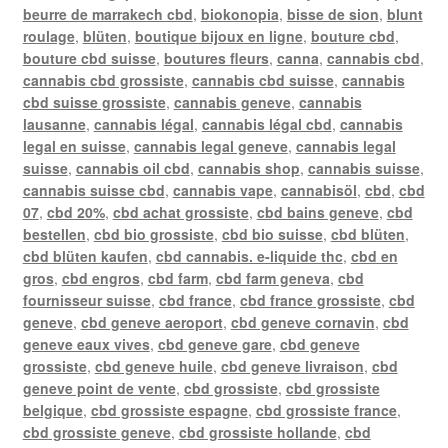
beurre de marrakech cbd
,
biokonopia
,
bisse de sion
,
blunt
roulage
,
blüten
,
boutique bijoux en ligne
,
bouture cbd
,
bouture cbd suisse
,
boutures fleurs
,
canna
,
cannabis cbd
,
cannabis cbd grossiste
,
cannabis cbd suisse
,
cannabis
cbd suisse grossiste
,
cannabis geneve
,
cannabis
lausanne
,
cannabis légal
,
cannabis légal cbd
,
cannabis
legal en suisse
,
cannabis legal geneve
,
cannabis legal
suisse
,
cannabis oil cbd
,
cannabis shop
,
cannabis suisse
,
cannabis suisse cbd
,
cannabis vape
,
cannabisöl
,
cbd
,
cbd
07
,
cbd 20%
,
cbd achat grossiste
,
cbd bains geneve
,
cbd
bestellen
,
cbd bio grossiste
,
cbd bio suisse
,
cbd blüten
,
cbd blüten kaufen
,
cbd cannabis. e-liquide thc
,
cbd en
gros
,
cbd engros
,
cbd farm
,
cbd farm geneva
,
cbd
fournisseur suisse
,
cbd france
,
cbd france grossiste
,
cbd
geneve
,
cbd geneve aeroport
,
cbd geneve cornavin
,
cbd
geneve eaux vives
,
cbd geneve gare
,
cbd geneve
grossiste
,
cbd geneve huile
,
cbd geneve livraison
,
cbd
geneve point de vente
,
cbd grossiste
,
cbd grossiste
belgique
,
cbd grossiste espagne
,
cbd grossiste france
,
cbd grossiste geneve
,
cbd grossiste hollande
,
cbd