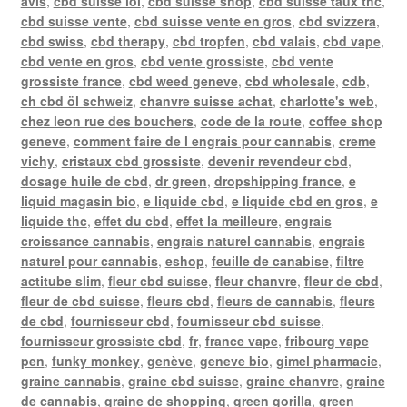
avis
,
cbd suisse loi
,
cbd suisse shop
,
cbd suisse taux thc
,
cbd suisse vente
,
cbd suisse vente en gros
,
cbd svizzera
,
cbd swiss
,
cbd therapy
,
cbd tropfen
,
cbd valais
,
cbd vape
,
cbd vente en gros
,
cbd vente grossiste
,
cbd vente
grossiste france
,
cbd weed geneve
,
cbd wholesale
,
cdb
,
ch cbd öl schweiz
,
chanvre suisse achat
,
charlotte's web
,
chez leon rue des bouchers
,
code de la route
,
coffee shop
geneve
,
comment faire de l engrais pour cannabis
,
creme
vichy
,
cristaux cbd grossiste
,
devenir revendeur cbd
,
dosage huile de cbd
,
dr green
,
dropshipping france
,
e
liquid magasin bio
,
e liquide cbd
,
e liquide cbd en gros
,
e
liquide thc
,
effet du cbd
,
effet la meilleure
,
engrais
croissance cannabis
,
engrais naturel cannabis
,
engrais
naturel pour cannabis
,
eshop
,
feuille de canabise
,
filtre
actitube slim
,
fleur cbd suisse
,
fleur chanvre
,
fleur de cbd
,
fleur de cbd suisse
,
fleurs cbd
,
fleurs de cannabis
,
fleurs
de cbd
,
fournisseur cbd
,
fournisseur cbd suisse
,
fournisseur grossiste cbd
,
fr
,
france vape
,
fribourg vape
pen
,
funky monkey
,
genève
,
geneve bio
,
gimel pharmacie
,
graine cannabis
,
graine cbd suisse
,
graine chanvre
,
graine
de cannabis
,
graine de shopping
,
green gorilla
,
green