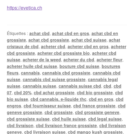
https://evetica.ch
Étiquettes :
achat cbd
,
achat cbd en gros
,
achat cbd en
grossiste
,
achat cbd grossiste
,
achat cbd suisse
,
achat
cristaux de cbd
,
acheter cbd
,
acheter cbd en gros
,
acheter
cbd grossiste
,
acheter cbd grossiste bio
,
acheter cbd
suisse
,
acheter de la weed
,
acheter du cbd
,
acheter fleur
,
acheter huile cbd suisse
,
bouture cbd suisse
,
boutures
fleurs
,
cannabis
,
cannabis cbd grossiste
,
cannabis cbd
suisse
,
cannabis cbd suisse grossiste
,
cannabis legal
suisse
,
cannabis suisse
,
cannabis suisse cbd
,
cbd
,
cbd
07
,
cbd 20%
,
cbd achat grossiste
,
cbd bio grossiste
,
cbd
bio suisse
,
cbd cannabis. e-liquide thc
,
cbd en gros
,
cbd
engros
,
cbd fournisseur suisse
,
cbd france grossiste
,
cbd
geneve grossiste
,
cbd grossiste
,
cbd grossiste geneve
,
cbd grossiste suisse
,
cbd huile suisse
,
cbd legal suisse
,
cbd livraison
,
cbd livraison france grossiste
,
cbd livraison
geneve
,
cbd livraison suisse
,
cbd mango kush grossiste
,