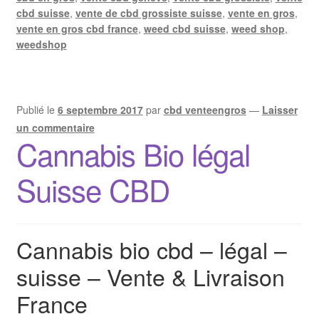
cbd suisse
,
vente de cbd grossiste suisse
,
vente en gros
,
vente en gros cbd france
,
weed cbd suisse
,
weed shop
,
weedshop
Publié le
6 septembre 2017
par
cbd venteengros
—
Laisser
un commentaire
Cannabis Bio légal
Suisse CBD
Cannabis bio cbd – légal –
suisse – Vente & Livraison
France