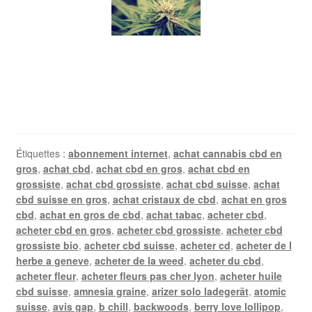
Étiquettes :
abonnement internet
,
achat cannabis cbd en
gros
,
achat cbd
,
achat cbd en gros
,
achat cbd en
grossiste
,
achat cbd grossiste
,
achat cbd suisse
,
achat
cbd suisse en gros
,
achat cristaux de cbd
,
achat en gros
cbd
,
achat en gros de cbd
,
achat tabac
,
acheter cbd
,
acheter cbd en gros
,
acheter cbd grossiste
,
acheter cbd
grossiste bio
,
acheter cbd suisse
,
acheter cd
,
acheter de l
herbe a geneve
,
acheter de la weed
,
acheter du cbd
,
acheter fleur
,
acheter fleurs pas cher lyon
,
acheter huile
cbd suisse
,
amnesia graine
,
arizer solo ladegerät
,
atomic
suisse
,
avis gap
,
b chill
,
backwoods
,
berry love lollipop
,