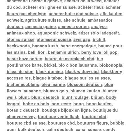
acheter de l herbe a geneve
,
acheter de la weed
,
acheter
du cbd
,
acheter en ligne en suisse
,
acheter fleur
,
acheter
fleurs pas cher lyon
,
acheter huile cbd suisse
,
affe kaufen
schweiz
,
agriculture suisse
,
alte schule
,
ambassador
deutsch
,
amnesia graine
,
amnesia sorten
,
analyse
,
animaux shop
,
aquaponic schweiz
,
arizer solo ladegerät
,
atomic suisse
,
atomiseur suisse
,
avis gap
,
b chill
,
backwoods
,
banana kush
,
barre energetique
,
baume pour
les mains
,
belli fiori
,
benjamin ulrich
,
berry love lollipop
,
beste haze sorten
,
beurre de marrakech cbd
,
bic
postfinance karte
,
bickel
,
bio c bon lausanne
,
biokonopia
,
bisse de sion
,
black domina
,
black widow cbd
,
blackberry
accessoires
,
blague à tabac
,
blague sur les suisses
,
blatter ecublens
,
bleu marine
,
blossom deutsch
,
blue
flowers lausanne
,
blumen gelb
,
blumen kaufen
,
blumen
weiß
,
blunt
,
blunt deutsch
,
blunt roulage
,
blüten
,
body
leggeri
,
boite en bois
,
bon zeste
,
bong
,
bong kaufen
,
botanic deutsch
,
boutique bijoux en ligne
,
boutique du
chanvre vevey
,
boutique vente flash
,
bouture cbd
,
bouture cbd suisse
,
boutures cbd
,
boutures fleurs
,
bubble
gum
,
bulk deutsch
,
calm deutsch
,
canal suisse
,
candy