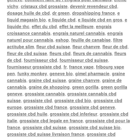
vichy
,
cristaux cbd grossiste
,
devenir revendeur cbd
,
dosage huile de cbd
,
dr green
,
dropshipping france
,
e
liquid magasin bio
,
e liquide cbd
,
e liquide cbd en gros
,
e
liquide thc
,
effet du cbd
,
effet la meilleure
,
engrais
croissance cannabis
,
engrais naturel cannabis
,
engrais
naturel pour cannabis
,
eshop
,
feuille de canabise
,
filtre
actitube slim
,
fleur cbd suisse
,
fleur chanvre
,
fleur de cbd
,
fleur de cbd suisse
,
fleurs cbd
,
fleurs de cannabis
,
fleurs
de cbd
,
fournisseur cbd
,
fournisseur cbd suisse
,
fournisseur grossiste cbd
,
fr
,
france vape
,
fribourg vape
pen
,
funky monkey
,
geneve bio
,
gimel pharmacie
,
graine
cannabis
,
graine cbd suisse
,
graine chanvre
,
graine de
cannabis
,
graine de shopping
,
green gorilla
,
green gorilla
geneve
,
grossiste cannabis
,
grossiste cannabis cbd
suisse
,
grossiste cbd
,
grossiste cbd bio
,
grossiste cbd
europe
,
grossiste cbd france
,
grossiste cbd geneve
,
grossiste cbd huile
,
grossiste cbd inferieur
,
grossiste cbd
italie
,
grossiste cbd legale en france
,
grossiste cbd pour la
france
,
grossiste cbd suisse
,
grossiste cbd suisse bio
,
grossiste cbd suisse livraison france
,
grossiste cbd