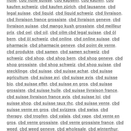
kaufen schweiz
,
cbd kaufen zürich
,
cbd lausanne
,
cbd
legal suisse
,
cbd liquid
,
cbd liquid schweiz
,
cbd livraison
,
cbd livraison france grossiste
,
cbd livraison geneve
,
cbd
livraison suisse
,
cbd mango kush grossiste
,
cbd meilleur
prix
,
cbd oel
,
cbd oil
,
cbd oilm cbd legal suisse
,
cbd öl
bern
,
cbd öl schweiz
,
cbd online
,
cbd online suisse
,
cbd
pharmacie
,
cbd pharmacie geneve
,
cbd point de vente
,
cbd produkte
,
cbd samen
,
cbd samen schweiz
,
cbd
schweiz
,
cbd shop
,
cbd shop bern
,
cbd shop geneve
,
cbd
shop grossiste
,
cbd shop schweiz
,
cbd shop suisse
,
cbd
stecklinge
,
cbd suisse
,
cbd suisse achat
,
cbd suisse
agriculture
,
cbd suisse avi
,
cbd suisse avis
,
cbd suisse
bio
,
cbd suisse effet
,
cbd suisse en gros
,
cbd suisse
grossiste
,
cbd suisse huile
,
cbd suisse livraison france
,
cbd suisse livraison france avis
,
cbd suisse loi
,
cbd
suisse shop
,
cbd suisse taux thc
,
cbd suisse vente
,
cbd
suisse vente en gros
,
cbd svizzera
,
cbd swiss
,
cbd
therapy
,
cbd tropfen
,
cbd valais
,
cbd vape
,
cbd vente en
gros
,
cbd vente grossiste
,
cbd vente grossiste france
,
cbd
weed
,
cbd weed geneve
,
cbd wholesale
,
cbd winterthur
,