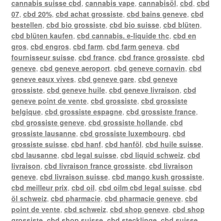
cannabis suisse cbd
,
cannabis vape
,
cannabisöl
,
cbd
,
cbd
07
,
cbd 20%
,
cbd achat grossiste
,
cbd bains geneve
,
cbd
bestellen
,
cbd bio grossiste
,
cbd bio suisse
,
cbd blüten
,
cbd blüten kaufen
,
cbd cannabis. e-liquide thc
,
cbd en
gros
,
cbd engros
,
cbd farm
,
cbd farm geneva
,
cbd
fournisseur suisse
,
cbd france
,
cbd france grossiste
,
cbd
geneve
,
cbd geneve aeroport
,
cbd geneve cornavin
,
cbd
geneve eaux vives
,
cbd geneve gare
,
cbd geneve
grossiste
,
cbd geneve huile
,
cbd geneve livraison
,
cbd
geneve point de vente
,
cbd grossiste
,
cbd grossiste
belgique
,
cbd grossiste espagne
,
cbd grossiste france
,
cbd grossiste geneve
,
cbd grossiste hollande
,
cbd
grossiste lausanne
,
cbd grossiste luxembourg
,
cbd
grossiste suisse
,
cbd hanf
,
cbd hanföl
,
cbd huile suisse
,
cbd lausanne
,
cbd legal suisse
,
cbd liquid schweiz
,
cbd
livraison
,
cbd livraison france grossiste
,
cbd livraison
geneve
,
cbd livraison suisse
,
cbd mango kush grossiste
,
cbd meilleur prix
,
cbd oil
,
cbd oilm cbd legal suisse
,
cbd
öl schweiz
,
cbd pharmacie
,
cbd pharmacie geneve
,
cbd
point de vente
,
cbd schweiz
,
cbd shop geneve
,
cbd shop
grossiste
,
cbd shop suisse
,
cbd stecklinge
,
cbd suisse
,