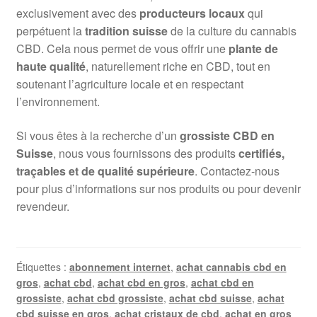
exclusivement avec des
producteurs locaux
qui
perpétuent la
tradition suisse
de la culture du cannabis
CBD. Cela nous permet de vous offrir une
plante de
haute qualité
, naturellement riche en CBD, tout en
soutenant l’agriculture locale et en respectant
l’environnement.
Si vous êtes à la recherche d’un
grossiste CBD en
Suisse
, nous vous fournissons des produits
certifiés,
traçables et de qualité supérieure
. Contactez-nous
pour plus d’informations sur nos produits ou pour devenir
revendeur.
Étiquettes :
abonnement internet
,
achat cannabis cbd en
gros
,
achat cbd
,
achat cbd en gros
,
achat cbd en
grossiste
,
achat cbd grossiste
,
achat cbd suisse
,
achat
cbd suisse en gros
,
achat cristaux de cbd
,
achat en gros