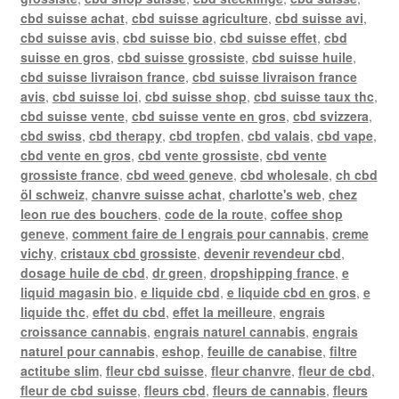
cbd suisse achat
,
cbd suisse agriculture
,
cbd suisse avi
,
cbd suisse avis
,
cbd suisse bio
,
cbd suisse effet
,
cbd
suisse en gros
,
cbd suisse grossiste
,
cbd suisse huile
,
cbd suisse livraison france
,
cbd suisse livraison france
avis
,
cbd suisse loi
,
cbd suisse shop
,
cbd suisse taux thc
,
cbd suisse vente
,
cbd suisse vente en gros
,
cbd svizzera
,
cbd swiss
,
cbd therapy
,
cbd tropfen
,
cbd valais
,
cbd vape
,
cbd vente en gros
,
cbd vente grossiste
,
cbd vente
grossiste france
,
cbd weed geneve
,
cbd wholesale
,
ch cbd
öl schweiz
,
chanvre suisse achat
,
charlotte's web
,
chez
leon rue des bouchers
,
code de la route
,
coffee shop
geneve
,
comment faire de l engrais pour cannabis
,
creme
vichy
,
cristaux cbd grossiste
,
devenir revendeur cbd
,
dosage huile de cbd
,
dr green
,
dropshipping france
,
e
liquid magasin bio
,
e liquide cbd
,
e liquide cbd en gros
,
e
liquide thc
,
effet du cbd
,
effet la meilleure
,
engrais
croissance cannabis
,
engrais naturel cannabis
,
engrais
naturel pour cannabis
,
eshop
,
feuille de canabise
,
filtre
actitube slim
,
fleur cbd suisse
,
fleur chanvre
,
fleur de cbd
,
fleur de cbd suisse
,
fleurs cbd
,
fleurs de cannabis
,
fleurs