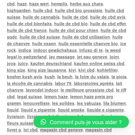
cbd
,
haze
,
haze wert
,
hemplix
,
herbe aux chats
,
highgarden
,
huile cbd
,
huile cbd bio grossiste
,
huile cbd
suisse
,
huile de cannabis
,
huile de cbd
,
huile de cbd avis
,
huile de cbd bienfaits
,
huile de cbd bio
,
huile de cbd effet
,
huile de cbd france
,
huile de cbd pour chien
,
huile de cbd
sqdc
,
huile de cbd suisse
,
huile de cbd utilisation
,
huile
de chanvre
,
huile essen
,
huile essentielle chanvre bio
,
ice
rock
,
indica
,
indoor gewächshaus
,
infuso di te
,
is weed
legal in switzerland
,
jay massage
,
jet eau geneve
,
joint
,
joya
,
juicy
,
kaufen deutschland
,
kaufen online swiss cbd
,
king size
,
king size lausanne
,
kivi
,
kivi cbd
,
kohlefilter
,
kosher kush avis
,
kush
,
la beuh
,
la foire du valais
,
la gioia
,
la récolte de cannabis
,
labor 79
,
laboratoires agréés
,
lait
chanvre
,
lavendel indoor
,
le meilleure grossiste cbd
,
le riff
cbd
,
legal suisse
,
lemon haze
,
lemon haze preis pro
gramm
,
lenouvelliste
,
les solides
,
les yakuzas
,
lila blumen
,
liquid
,
liquid e zigarette
,
liquid smoke
,
liquide e cigarette
,
livraison
,
livraison cbd
,
livraison cbd geneve
,
livraison
Comment puis-je vous aider ?
fleurs suisse
,
livraison gratuite poste
,
livraison weed
,
livret g
,
loi cbd
,
magasin cbd geneve
,
magasin cbd