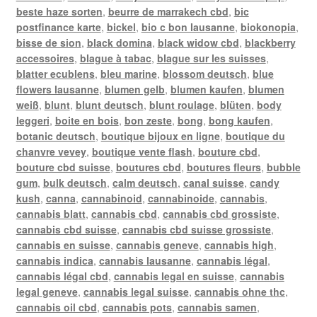
beste haze sorten
,
beurre de marrakech cbd
,
bic
postfinance karte
,
bickel
,
bio c bon lausanne
,
biokonopia
,
bisse de sion
,
black domina
,
black widow cbd
,
blackberry
accessoires
,
blague à tabac
,
blague sur les suisses
,
blatter ecublens
,
bleu marine
,
blossom deutsch
,
blue
flowers lausanne
,
blumen gelb
,
blumen kaufen
,
blumen
weiß
,
blunt
,
blunt deutsch
,
blunt roulage
,
blüten
,
body
leggeri
,
boite en bois
,
bon zeste
,
bong
,
bong kaufen
,
botanic deutsch
,
boutique bijoux en ligne
,
boutique du
chanvre vevey
,
boutique vente flash
,
bouture cbd
,
bouture cbd suisse
,
boutures cbd
,
boutures fleurs
,
bubble
gum
,
bulk deutsch
,
calm deutsch
,
canal suisse
,
candy
kush
,
canna
,
cannabinoid
,
cannabinoide
,
cannabis
,
cannabis blatt
,
cannabis cbd
,
cannabis cbd grossiste
,
cannabis cbd suisse
,
cannabis cbd suisse grossiste
,
cannabis en suisse
,
cannabis geneve
,
cannabis high
,
cannabis indica
,
cannabis lausanne
,
cannabis légal
,
cannabis légal cbd
,
cannabis legal en suisse
,
cannabis
legal geneve
,
cannabis legal suisse
,
cannabis ohne thc
,
cannabis oil cbd
,
cannabis pots
,
cannabis samen
,