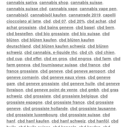
cannabis sativa
,
cannabis shop
,
cannabis suisse
,
cannabis suisse cbd
,
cannabis vape
,
cannabis vape pen
,
cannabisöl
,
cannabisöl kaufen
,
cannatrade 2019
,
capelli
cioccolato al latte
,
cbd
,
cbd 07
,
cbd 20%
,
cbd achat
,
cbd
achat grossiste
,
cbd bains geneve
,
cbd basel
,
cbd bern
,
cbd bestellen
,
cbd bio grossiste
,
cbd bio suisse
,
cbd
blüten
,
cbd blüten kaufen
,
cbd blüten kaufen
deutschland
,
cbd blüten kaufen schweiz
,
cbd blüten
schweiz
,
cbd cannabis. e-liquide thc
,
cbd ch
,
cbd chien
,
cbd cup
,
cbd effet
,
cbd en gros
,
cbd engros
,
cbd farm
,
cbd
farm geneva
,
cbd fournisseur suisse
,
cbd france
,
cbd
france grossiste
,
cbd geneve
,
cbd geneve aeroport
,
cbd
geneve cornavin
,
cbd geneve eaux vives
,
cbd geneve
gare
,
cbd geneve grossiste
,
cbd geneve huile
,
cbd geneve
livraison
,
cbd geneve point de vente
,
cbd gmbh
,
cbd gras
schweiz
,
cbd grossiste
,
cbd grossiste belgique
,
cbd
grossiste espagne
,
cbd grossiste france
,
cbd grossiste
geneve
,
cbd grossiste hollande
,
cbd grossiste lausanne
,
cbd grossiste luxembourg
,
cbd grossiste suisse
,
cbd
hanf
,
cbd hanf kaufen
,
cbd hanf schweiz
,
cbd hanföl
,
cbd
huile
,
cbd huile suisse
,
cbd kapseln
,
cbd kaufen
,
cbd