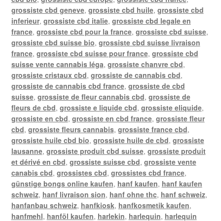
grossiste cbd geneve
,
grossiste cbd huile
,
grossiste cbd
inferieur
,
grossiste cbd italie
,
grossiste cbd legale en
france
,
grossiste cbd pour la france
,
grossiste cbd suisse
,
grossiste cbd suisse bio
,
grossiste cbd suisse livraison
france
,
grossiste cbd suisse pour france
,
grossiste cbd
suisse vente cannabis léga
,
grossiste chanvre cbd
,
grossiste cristaux cbd
,
grossiste de cannabis cbd
,
grossiste de cannabis cbd france
,
grossiste de cbd
suisse
,
grossiste de fleur cannabis cbd
,
grossiste de
fleurs de cbd
,
grossiste e liquide cbd
,
grossiste eliquide
,
grossiste en cbd
,
grossiste en cbd france
,
grossiste fleur
cbd
,
grossiste fleurs cannabis
,
grossiste france cbd
,
grossiste huile cbd bio
,
grossiste huile de cbd
,
grossiste
lausanne
,
grossiste produit cbd suisse
,
grossiste produit
et dérivé en cbd
,
grossiste suisse cbd
,
grossiste vente
canabis cbd
,
grossistes cbd
,
grossistes cbd france
,
günstige bongs online kaufen
,
hanf kaufen
,
hanf kaufen
schweiz
,
hanf livraison sion
,
hanf ohne thc
,
hanf schweiz
,
hanfanbau schweiz
,
hanfkiosk
,
hanfkosmetik kaufen
,
hanfmehl
,
hanföl kaufen
,
harlekin
,
harlequin
,
harlequin