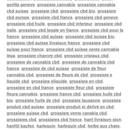
gorilla geneve
,
grossiste cannabis
,
grossiste cannabis
cbd suisse
,
grossiste cbd
,
grossiste cbd bio
,
grossiste
cbd europe
,
grossiste cbd france
,
grossiste cbd geneve
,
grossiste cbd huile
,
grossiste cbd inferieur
,
grossiste cbd
italie
,
grossiste cbd legale en france
,
grossiste cbd pour la
france
,
grossiste cbd suisse
,
grossiste cbd suisse bio
,
grossiste cbd suisse livraison france
,
grossiste cbd
suisse pour france
,
grossiste cbd suisse vente cannabis
léga
,
grossiste chanvre cbd
,
grossiste cristaux cbd
,
grossiste de cannabis cbd
,
grossiste de cannabis cbd
france
,
grossiste de cbd suisse
,
grossiste de fleur
cannabis cbd
,
grossiste de fleurs de cbd
,
grossiste e
liquide cbd
,
grossiste eliquide
,
grossiste en cbd
,
grossiste en cbd france
,
grossiste fleur cbd
,
grossiste
fleurs cannabis
,
grossiste france cbd
,
grossiste huile cbd
bio
,
grossiste huile de cbd
,
grossiste lausanne
,
grossiste
produit cbd suisse
,
grossiste produit et dérivé en cbd
,
grossiste suisse cbd
,
grossiste vente canabis cbd
,
grossistes cbd
,
grossistes cbd france
,
hanf livraison sion
,
hanföl kaufen
,
harlequin
,
harlequin cbd
,
herbe aux chats
,