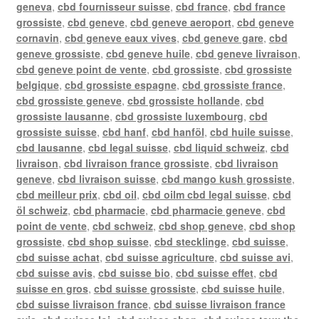
geneva
,
cbd fournisseur suisse
,
cbd france
,
cbd france
grossiste
,
cbd geneve
,
cbd geneve aeroport
,
cbd geneve
cornavin
,
cbd geneve eaux vives
,
cbd geneve gare
,
cbd
geneve grossiste
,
cbd geneve huile
,
cbd geneve livraison
,
cbd geneve point de vente
,
cbd grossiste
,
cbd grossiste
belgique
,
cbd grossiste espagne
,
cbd grossiste france
,
cbd grossiste geneve
,
cbd grossiste hollande
,
cbd
grossiste lausanne
,
cbd grossiste luxembourg
,
cbd
grossiste suisse
,
cbd hanf
,
cbd hanföl
,
cbd huile suisse
,
cbd lausanne
,
cbd legal suisse
,
cbd liquid schweiz
,
cbd
livraison
,
cbd livraison france grossiste
,
cbd livraison
geneve
,
cbd livraison suisse
,
cbd mango kush grossiste
,
cbd meilleur prix
,
cbd oil
,
cbd oilm cbd legal suisse
,
cbd
öl schweiz
,
cbd pharmacie
,
cbd pharmacie geneve
,
cbd
point de vente
,
cbd schweiz
,
cbd shop geneve
,
cbd shop
grossiste
,
cbd shop suisse
,
cbd stecklinge
,
cbd suisse
,
cbd suisse achat
,
cbd suisse agriculture
,
cbd suisse avi
,
cbd suisse avis
,
cbd suisse bio
,
cbd suisse effet
,
cbd
suisse en gros
,
cbd suisse grossiste
,
cbd suisse huile
,
cbd suisse livraison france
,
cbd suisse livraison france