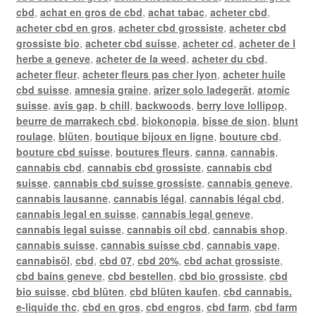
cbd
,
achat en gros de cbd
,
achat tabac
,
acheter cbd
,
acheter cbd en gros
,
acheter cbd grossiste
,
acheter cbd
grossiste bio
,
acheter cbd suisse
,
acheter cd
,
acheter de l
herbe a geneve
,
acheter de la weed
,
acheter du cbd
,
acheter fleur
,
acheter fleurs pas cher lyon
,
acheter huile
cbd suisse
,
amnesia graine
,
arizer solo ladegerät
,
atomic
suisse
,
avis gap
,
b chill
,
backwoods
,
berry love lollipop
,
beurre de marrakech cbd
,
biokonopia
,
bisse de sion
,
blunt
roulage
,
blüten
,
boutique bijoux en ligne
,
bouture cbd
,
bouture cbd suisse
,
boutures fleurs
,
canna
,
cannabis
,
cannabis cbd
,
cannabis cbd grossiste
,
cannabis cbd
suisse
,
cannabis cbd suisse grossiste
,
cannabis geneve
,
cannabis lausanne
,
cannabis légal
,
cannabis légal cbd
,
cannabis legal en suisse
,
cannabis legal geneve
,
cannabis legal suisse
,
cannabis oil cbd
,
cannabis shop
,
cannabis suisse
,
cannabis suisse cbd
,
cannabis vape
,
cannabisöl
,
cbd
,
cbd 07
,
cbd 20%
,
cbd achat grossiste
,
cbd bains geneve
,
cbd bestellen
,
cbd bio grossiste
,
cbd
bio suisse
,
cbd blüten
,
cbd blüten kaufen
,
cbd cannabis.
e-liquide thc
,
cbd en gros
,
cbd engros
,
cbd farm
,
cbd farm