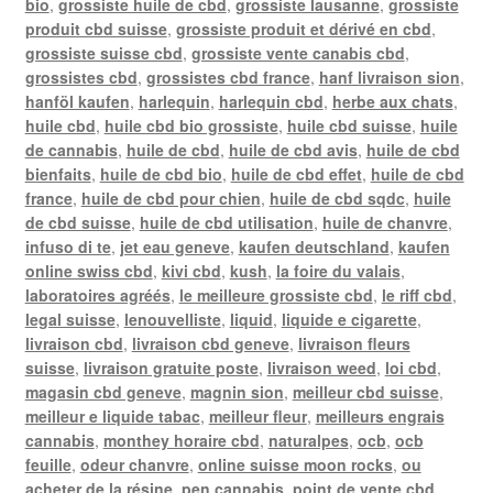
bio
,
grossiste huile de cbd
,
grossiste lausanne
,
grossiste
produit cbd suisse
,
grossiste produit et dérivé en cbd
,
grossiste suisse cbd
,
grossiste vente canabis cbd
,
grossistes cbd
,
grossistes cbd france
,
hanf livraison sion
,
hanföl kaufen
,
harlequin
,
harlequin cbd
,
herbe aux chats
,
huile cbd
,
huile cbd bio grossiste
,
huile cbd suisse
,
huile
de cannabis
,
huile de cbd
,
huile de cbd avis
,
huile de cbd
bienfaits
,
huile de cbd bio
,
huile de cbd effet
,
huile de cbd
france
,
huile de cbd pour chien
,
huile de cbd sqdc
,
huile
de cbd suisse
,
huile de cbd utilisation
,
huile de chanvre
,
infuso di te
,
jet eau geneve
,
kaufen deutschland
,
kaufen
online swiss cbd
,
kivi cbd
,
kush
,
la foire du valais
,
laboratoires agréés
,
le meilleure grossiste cbd
,
le riff cbd
,
legal suisse
,
lenouvelliste
,
liquid
,
liquide e cigarette
,
livraison cbd
,
livraison cbd geneve
,
livraison fleurs
suisse
,
livraison gratuite poste
,
livraison weed
,
loi cbd
,
magasin cbd geneve
,
magnin sion
,
meilleur cbd suisse
,
meilleur e liquide tabac
,
meilleur fleur
,
meilleurs engrais
cannabis
,
monthey horaire cbd
,
naturalpes
,
ocb
,
ocb
feuille
,
odeur chanvre
,
online suisse moon rocks
,
ou
acheter de la résine
,
pen cannabis
,
point de vente cbd
,