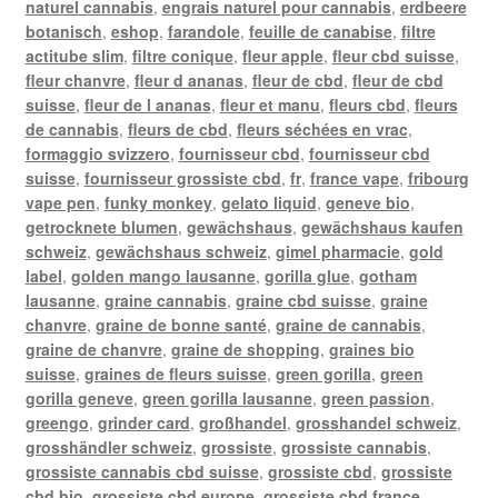
naturel cannabis
,
engrais naturel pour cannabis
,
erdbeere
botanisch
,
eshop
,
farandole
,
feuille de canabise
,
filtre
actitube slim
,
filtre conique
,
fleur apple
,
fleur cbd suisse
,
fleur chanvre
,
fleur d ananas
,
fleur de cbd
,
fleur de cbd
suisse
,
fleur de l ananas
,
fleur et manu
,
fleurs cbd
,
fleurs
de cannabis
,
fleurs de cbd
,
fleurs séchées en vrac
,
formaggio svizzero
,
fournisseur cbd
,
fournisseur cbd
suisse
,
fournisseur grossiste cbd
,
fr
,
france vape
,
fribourg
vape pen
,
funky monkey
,
gelato liquid
,
geneve bio
,
getrocknete blumen
,
gewächshaus
,
gewächshaus kaufen
schweiz
,
gewächshaus schweiz
,
gimel pharmacie
,
gold
label
,
golden mango lausanne
,
gorilla glue
,
gotham
lausanne
,
graine cannabis
,
graine cbd suisse
,
graine
chanvre
,
graine de bonne santé
,
graine de cannabis
,
graine de chanvre
,
graine de shopping
,
graines bio
suisse
,
graines de fleurs suisse
,
green gorilla
,
green
gorilla geneve
,
green gorilla lausanne
,
green passion
,
greengo
,
grinder card
,
großhandel
,
grosshandel schweiz
,
grosshändler schweiz
,
grossiste
,
grossiste cannabis
,
grossiste cannabis cbd suisse
,
grossiste cbd
,
grossiste
cbd bio
,
grossiste cbd europe
,
grossiste cbd france
,