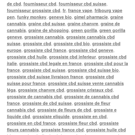
de cbd
,
fournisseur cbd
,
fournisseur cbd suisse
,
fournisseur grossiste cbd
,
fr
,
france vape
,
fribourg vape
pen
,
funky monkey
,
geneve bio
,
gimel pharmacie
,
graine
cannabis
,
graine cbd suisse
,
graine chanvre
,
graine de
cannabis
,
graine de shopping
,
green gorilla
,
green gorilla
geneve
,
grossiste cannabis
,
grossiste cannabis cbd
suisse
,
grossiste cbd
,
grossiste cbd bio
,
grossiste cbd
europe
,
grossiste cbd france
,
grossiste cbd geneve
,
grossiste cbd huile
,
grossiste cbd inferieur
,
grossiste cbd
italie
,
grossiste cbd legale en france
,
grossiste cbd pour la
france
,
grossiste cbd suisse
,
grossiste cbd suisse bio
,
grossiste cbd suisse livraison france
,
grossiste cbd
suisse pour france
,
grossiste cbd suisse vente cannabis
léga
,
grossiste chanvre cbd
,
grossiste cristaux cbd
,
grossiste de cannabis cbd
,
grossiste de cannabis cbd
france
,
grossiste de cbd suisse
,
grossiste de fleur
cannabis cbd
,
grossiste de fleurs de cbd
,
grossiste e
liquide cbd
,
grossiste eliquide
,
grossiste en cbd
,
grossiste en cbd france
,
grossiste fleur cbd
,
grossiste
fleurs cannabis
,
grossiste france cbd
,
grossiste huile cbd