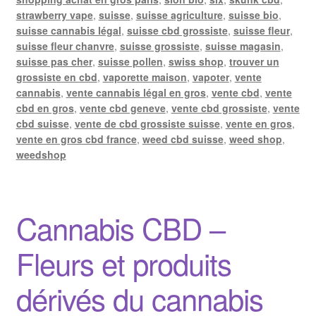
strawberry vape
,
suisse
,
suisse agriculture
,
suisse bio
,
suisse cannabis légal
,
suisse cbd grossiste
,
suisse fleur
,
suisse fleur chanvre
,
suisse grossiste
,
suisse magasin
,
suisse pas cher
,
suisse pollen
,
swiss shop
,
trouver un
grossiste en cbd
,
vaporette maison
,
vapoter
,
vente
cannabis
,
vente cannabis légal en gros
,
vente cbd
,
vente
cbd en gros
,
vente cbd geneve
,
vente cbd grossiste
,
vente
cbd suisse
,
vente de cbd grossiste suisse
,
vente en gros
,
vente en gros cbd france
,
weed cbd suisse
,
weed shop
,
weedshop
Cannabis CBD –
Fleurs et produits
dérivés du cannabis