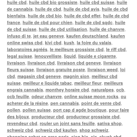
huile cbd
,
huile cbd bio grossiste
,
huile cbd suisse
,
huile
de cannabis
,
huile de cbd
,
huile de cbd avis
,
huile de cbd
bienfaits
,
huile de cbd bio
,
huile de cbd effet
,
huile de cbd
france
,
huile de cbd pour chien
,
huile de cbd sqdc
,
huile
de cbd suisse
,
huile de cbd utilisation
,
huile de chanvre
,
infuso di te
,
jet eau geneve
,
kaufen deutschland
,
kaufen
online swiss cbd
,
kivi cbd
,
kush
,
la foire du valais
,
laboratoires agréés
,
le meilleure grossiste cbd
,
le riff cbd
,
legal suisse
,
lenouvelliste
,
liquid
,
liquide e cigarette
,
livraison
,
livraison cbd
,
livraison cbd geneve
,
livraison
fleurs suisse
,
livraison gratuite poste
,
livraison weed
,
loi
cbd
,
magasin cbd geneve
,
magnin sion
,
meilleur cbd
suisse
,
meilleur e liquide tabac
,
meilleur fleur
,
meilleurs
engrais cannabis
,
monthey horaire cbd
,
naturalpes
,
ocb
,
ocb feuille
,
odeur chanvre
,
online suisse moon rocks
,
ou
acheter de la résine
,
pen cannabis
,
point de vente cbd
,
pollen
,
pollen suisse
,
port cap d agde boutique
,
pour faire
des bijoux
,
producteur cbd
,
producteur grossiste cbd
,
revendeur cbd
,
rouler un joint sans feuille
,
sativa shop
,
schweiz cbd
,
schweiz cbd kaufen
,
shop schweiz
,
shopping achat en gros paris
,
sion bio
,
six
,
skunk cbd
,