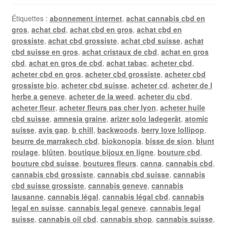
Étiquettes :
abonnement internet
,
achat cannabis cbd en
gros
,
achat cbd
,
achat cbd en gros
,
achat cbd en
grossiste
,
achat cbd grossiste
,
achat cbd suisse
,
achat
cbd suisse en gros
,
achat cristaux de cbd
,
achat en gros
cbd
,
achat en gros de cbd
,
achat tabac
,
acheter cbd
,
acheter cbd en gros
,
acheter cbd grossiste
,
acheter cbd
grossiste bio
,
acheter cbd suisse
,
acheter cd
,
acheter de l
herbe a geneve
,
acheter de la weed
,
acheter du cbd
,
acheter fleur
,
acheter fleurs pas cher lyon
,
acheter huile
cbd suisse
,
amnesia graine
,
arizer solo ladegerät
,
atomic
suisse
,
avis gap
,
b chill
,
backwoods
,
berry love lollipop
,
beurre de marrakech cbd
,
biokonopia
,
bisse de sion
,
blunt
roulage
,
blüten
,
boutique bijoux en ligne
,
bouture cbd
,
bouture cbd suisse
,
boutures fleurs
,
canna
,
cannabis cbd
,
cannabis cbd grossiste
,
cannabis cbd suisse
,
cannabis
cbd suisse grossiste
,
cannabis geneve
,
cannabis
lausanne
,
cannabis légal
,
cannabis légal cbd
,
cannabis
legal en suisse
,
cannabis legal geneve
,
cannabis legal
suisse
,
cannabis oil cbd
,
cannabis shop
,
cannabis suisse
,