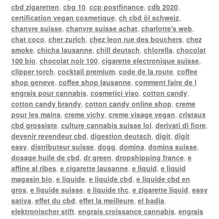
cbd zigaretten
,
cbg 10
,
ccp postfinance
,
cdb 2020
,
certification vegan cosmetique
,
ch cbd öl schweiz
,
chanvre suisse
,
chanvre suisse achat
,
charlotte's web
,
chat coco
,
cher zurich
,
chez leon rue des bouchers
,
chez
smoke
,
chicha lausanne
,
chill deutsch
,
chlorella
,
chocolat
100 bio
,
chocolat noir 100
,
cigarette electronique suisse
,
clipper torch
,
cocktail premium
,
code de la route
,
coffee
shop geneve
,
coffee shop lausanne
,
comment faire de l
engrais pour cannabis
,
cosmetici viso
,
cotton candy
,
cotton candy brandy
,
cotton candy online shop
,
creme
pour les mains
,
creme vichy
,
creme visage vegan
,
cristaux
cbd grossiste
,
culture cannabis suisse loi
,
derivati di fiore
,
devenir revendeur cbd
,
digestion deutsch
,
digit
,
digit
easy
,
distributeur suisse
,
dogg
,
domina
,
domina suisse
,
dosage huile de cbd
,
dr green
,
dropshipping france
,
e
affine al ribes
,
e cigarette lausanne
,
e liquid
,
e liquid
magasin bio
,
e liquide
,
e liquide cbd
,
e liquide cbd en
gros
,
e liquide suisse
,
e liquide thc
,
e zigarette liquid
,
easy
sativa
,
effet du cbd
,
effet la meilleure
,
el badia
,
elektronischer stift
,
engrais croissance cannabis
,
engrais