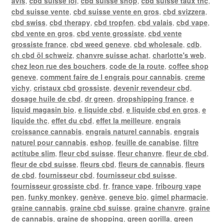
avis
,
cbd suisse loi
,
cbd suisse shop
,
cbd suisse taux thc
,
cbd suisse vente
,
cbd suisse vente en gros
,
cbd svizzera
,
cbd swiss
,
cbd therapy
,
cbd tropfen
,
cbd valais
,
cbd vape
,
cbd vente en gros
,
cbd vente grossiste
,
cbd vente
grossiste france
,
cbd weed geneve
,
cbd wholesale
,
cdb
,
ch cbd öl schweiz
,
chanvre suisse achat
,
charlotte's web
,
chez leon rue des bouchers
,
code de la route
,
coffee shop
geneve
,
comment faire de l engrais pour cannabis
,
creme
vichy
,
cristaux cbd grossiste
,
devenir revendeur cbd
,
dosage huile de cbd
,
dr green
,
dropshipping france
,
e
liquid magasin bio
,
e liquide cbd
,
e liquide cbd en gros
,
e
liquide thc
,
effet du cbd
,
effet la meilleure
,
engrais
croissance cannabis
,
engrais naturel cannabis
,
engrais
naturel pour cannabis
,
eshop
,
feuille de canabise
,
filtre
actitube slim
,
fleur cbd suisse
,
fleur chanvre
,
fleur de cbd
,
fleur de cbd suisse
,
fleurs cbd
,
fleurs de cannabis
,
fleurs
de cbd
,
fournisseur cbd
,
fournisseur cbd suisse
,
fournisseur grossiste cbd
,
fr
,
france vape
,
fribourg vape
pen
,
funky monkey
,
genève
,
geneve bio
,
gimel pharmacie
,
graine cannabis
,
graine cbd suisse
,
graine chanvre
,
graine
de cannabis
,
graine de shopping
,
green gorilla
,
green