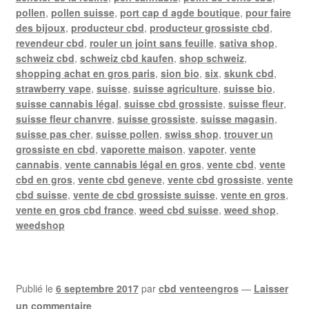
pollen
,
pollen suisse
,
port cap d agde boutique
,
pour faire
des bijoux
,
producteur cbd
,
producteur grossiste cbd
,
revendeur cbd
,
rouler un joint sans feuille
,
sativa shop
,
schweiz cbd
,
schweiz cbd kaufen
,
shop schweiz
,
shopping achat en gros paris
,
sion bio
,
six
,
skunk cbd
,
strawberry vape
,
suisse
,
suisse agriculture
,
suisse bio
,
suisse cannabis légal
,
suisse cbd grossiste
,
suisse fleur
,
suisse fleur chanvre
,
suisse grossiste
,
suisse magasin
,
suisse pas cher
,
suisse pollen
,
swiss shop
,
trouver un
grossiste en cbd
,
vaporette maison
,
vapoter
,
vente
cannabis
,
vente cannabis légal en gros
,
vente cbd
,
vente
cbd en gros
,
vente cbd geneve
,
vente cbd grossiste
,
vente
cbd suisse
,
vente de cbd grossiste suisse
,
vente en gros
,
vente en gros cbd france
,
weed cbd suisse
,
weed shop
,
weedshop
Publié le
6 septembre 2017
par
cbd venteengros
—
Laisser
un commentaire