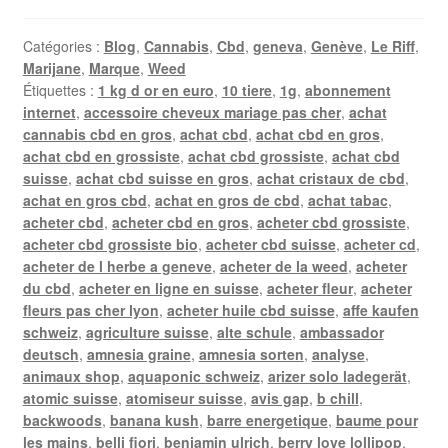
Catégories :
Blog
,
Cannabis
,
Cbd
,
geneva
,
Genève
,
Le Riff
,
Marijane
,
Marque
,
Weed
Étiquettes :
1 kg d or en euro
,
10 tiere
,
1g
,
abonnement
internet
,
accessoire cheveux mariage pas cher
,
achat
cannabis cbd en gros
,
achat cbd
,
achat cbd en gros
,
achat cbd en grossiste
,
achat cbd grossiste
,
achat cbd
suisse
,
achat cbd suisse en gros
,
achat cristaux de cbd
,
achat en gros cbd
,
achat en gros de cbd
,
achat tabac
,
acheter cbd
,
acheter cbd en gros
,
acheter cbd grossiste
,
acheter cbd grossiste bio
,
acheter cbd suisse
,
acheter cd
,
acheter de l herbe a geneve
,
acheter de la weed
,
acheter
du cbd
,
acheter en ligne en suisse
,
acheter fleur
,
acheter
fleurs pas cher lyon
,
acheter huile cbd suisse
,
affe kaufen
schweiz
,
agriculture suisse
,
alte schule
,
ambassador
deutsch
,
amnesia graine
,
amnesia sorten
,
analyse
,
animaux shop
,
aquaponic schweiz
,
arizer solo ladegerät
,
atomic suisse
,
atomiseur suisse
,
avis gap
,
b chill
,
backwoods
,
banana kush
,
barre energetique
,
baume pour
les mains
,
belli fiori
,
benjamin ulrich
,
berry love lollipop
,