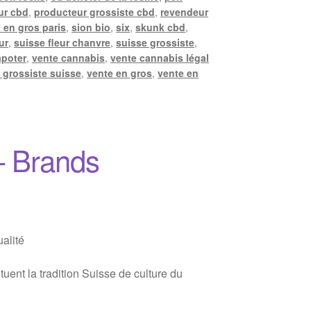
ur cbd
,
producteur grossiste cbd
,
revendeur
 en gros paris
,
sion bio
,
six
,
skunk cbd
,
ur
,
suisse fleur chanvre
,
suisse grossiste
,
apoter
,
vente cannabis
,
vente cannabis légal
 grossiste suisse
,
vente en gros
,
vente en
– Brands
alité
ent la tradition Suisse de culture du