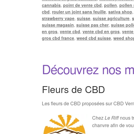
cannabis
,
point de vente cbd
,
pollen
,
pollen
cbd
,
rouler un joint sans feuille
,
sativa shop
strawberry vape
,
suisse
,
suisse agriculture
,
suisse magasin
,
suisse pas cher
,
suisse pol
en gros
,
vente cbd
,
vente cbd en gros
,
vente
gros cbd france
,
weed cbd suisse
,
weed sho
Découvrez nos m
Fleurs de CBD
Les fleurs de CBD proposées sur CBD Vente 
Chez
Le Riff
nous tr
chanvre afin de vou