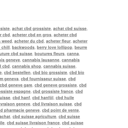
siste
,
achat cbd grossiste
,
achat cbd suisse
,
r cbd
,
acheter cbd en gros
,
acheter cbd
a weed
,
acheter du cbd
,
acheter fleur
,
acheter
 chill
,
backwoods
,
berry love lollipop
,
beurre
uture cbd suisse
,
boutures fleurs
,
canna
,
is geneve
,
cannabis lausanne
,
cannabis
l cbd
,
cannabis shop
,
cannabis suisse
,
e
,
cbd bestellen
,
cbd bio grossiste
,
cbd bio
rm geneva
,
cbd fournisseur suisse
,
cbd
cbd geneve gare
,
cbd geneve grossiste
,
cbd
ossiste espagne
,
cbd grossiste france
,
cbd
suisse
,
cbd hanf
,
cbd hanföl
,
cbd huile
ivraison geneve
,
cbd livraison suisse
,
cbd
d pharmacie geneve
,
cbd point de vente
,
achat
,
cbd suisse agriculture
,
cbd suisse
ile
,
cbd suisse livraison france
,
cbd suisse