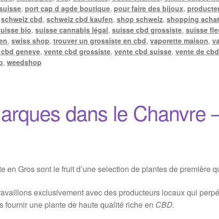
 suisse
,
port cap d agde boutique
,
pour faire des bijoux
,
producte
,
schweiz cbd
,
schweiz cbd kaufen
,
shop schweiz
,
shopping achat
suisse bio
,
suisse cannabis légal
,
suisse cbd grossiste
,
suisse fle
len
,
swiss shop
,
trouver un grossiste en cbd
,
vaporette maison
,
v
 cbd geneve
,
vente cbd grossiste
,
vente cbd suisse
,
vente de cbd
p
,
weedshop
arques dans le Chanvre 
en Gros sont le fruit d’une selection de plantes de première qu
availlons exclusivement avec des producteurs locaux qui perpétu
s fournir une plante de haute qualité riche en
CBD.