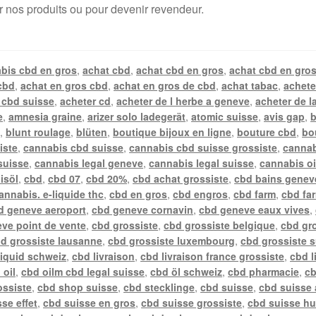
r nos produits ou pour devenir revendeur.
bis cbd en gros
,
achat cbd
,
achat cbd en gros
,
achat cbd en gros
cbd
,
achat en gros cbd
,
achat en gros de cbd
,
achat tabac
,
achete
 cbd suisse
,
acheter cd
,
acheter de l herbe a geneve
,
acheter de l
e
,
amnesia graine
,
arizer solo ladegerät
,
atomic suisse
,
avis gap
,
b
n
,
blunt roulage
,
blüten
,
boutique bijoux en ligne
,
bouture cbd
,
bo
iste
,
cannabis cbd suisse
,
cannabis cbd suisse grossiste
,
cannab
suisse
,
cannabis legal geneve
,
cannabis legal suisse
,
cannabis oi
isöl
,
cbd
,
cbd 07
,
cbd 20%
,
cbd achat grossiste
,
cbd bains genev
annabis. e-liquide thc
,
cbd en gros
,
cbd engros
,
cbd farm
,
cbd fa
d geneve aeroport
,
cbd geneve cornavin
,
cbd geneve eaux vives
,
ve point de vente
,
cbd grossiste
,
cbd grossiste belgique
,
cbd gr
d grossiste lausanne
,
cbd grossiste luxembourg
,
cbd grossiste 
liquid schweiz
,
cbd livraison
,
cbd livraison france grossiste
,
cbd l
 oil
,
cbd oilm cbd legal suisse
,
cbd öl schweiz
,
cbd pharmacie
,
cb
ossiste
,
cbd shop suisse
,
cbd stecklinge
,
cbd suisse
,
cbd suisse 
se effet
,
cbd suisse en gros
,
cbd suisse grossiste
,
cbd suisse hu