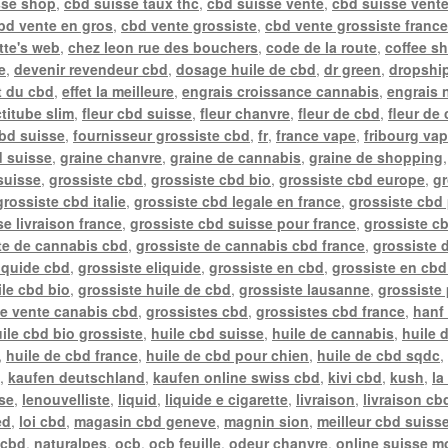
sse shop
,
cbd suisse taux thc
,
cbd suisse vente
,
cbd suisse vente
bd vente en gros
,
cbd vente grossiste
,
cbd vente grossiste franc
tte's web
,
chez leon rue des bouchers
,
code de la route
,
coffee s
e
,
devenir revendeur cbd
,
dosage huile de cbd
,
dr green
,
dropship
t du cbd
,
effet la meilleure
,
engrais croissance cannabis
,
engrais 
actitube slim
,
fleur cbd suisse
,
fleur chanvre
,
fleur de cbd
,
fleur de
cbd suisse
,
fournisseur grossiste cbd
,
fr
,
france vape
,
fribourg va
d suisse
,
graine chanvre
,
graine de cannabis
,
graine de shopping
suisse
,
grossiste cbd
,
grossiste cbd bio
,
grossiste cbd europe
,
gr
grossiste cbd italie
,
grossiste cbd legale en france
,
grossiste cbd 
e livraison france
,
grossiste cbd suisse pour france
,
grossiste c
te de cannabis cbd
,
grossiste de cannabis cbd france
,
grossiste 
liquide cbd
,
grossiste eliquide
,
grossiste en cbd
,
grossiste en cbd
ile cbd bio
,
grossiste huile de cbd
,
grossiste lausanne
,
grossiste
te vente canabis cbd
,
grossistes cbd
,
grossistes cbd france
,
hanf 
ile cbd bio grossiste
,
huile cbd suisse
,
huile de cannabis
,
huile 
,
huile de cbd france
,
huile de cbd pour chien
,
huile de cbd sqdc
e
,
kaufen deutschland
,
kaufen online swiss cbd
,
kivi cbd
,
kush
,
la
sse
,
lenouvelliste
,
liquid
,
liquide e cigarette
,
livraison
,
livraison cb
ed
,
loi cbd
,
magasin cbd geneve
,
magnin sion
,
meilleur cbd suiss
 cbd
,
naturalpes
,
ocb
,
ocb feuille
,
odeur chanvre
,
online suisse m