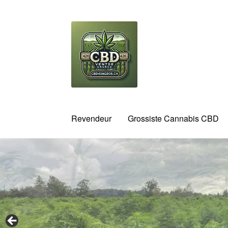
Aller
Aller
à
au
la
contenu
navigation
Revendeur
Grossiste Cannabis CBD