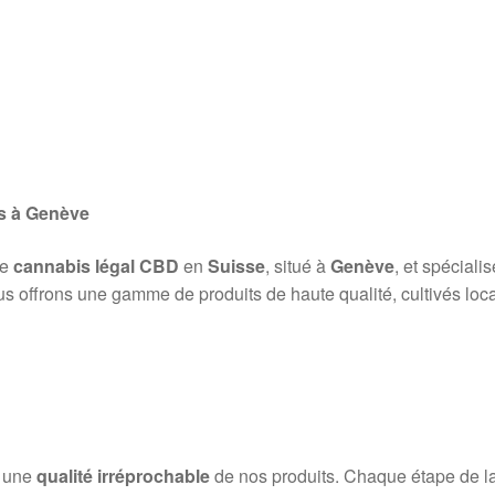
s à Genève
de
cannabis légal CBD
en
Suisse
, situé à
Genève
, et spéciali
us offrons une gamme de produits de haute qualité, cultivés loca
r une
qualité irréprochable
de nos produits. Chaque étape de la p