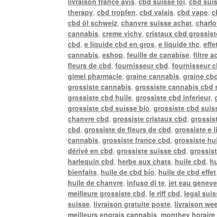
livraison france avis
,
cbd suisse loi
,
cbd sui
therapy
,
cbd tropfen
,
cbd valais
,
cbd vape
,
c
cbd öl schweiz
,
chanvre suisse achat
,
charlo
cannabis
,
creme vichy
,
cristaux cbd grossist
cbd
,
e liquide cbd en gros
,
e liquide thc
,
effe
cannabis
,
eshop
,
feuille de canabise
,
filtre 
fleurs de cbd
,
fournisseur cbd
,
fournisseur 
gimel pharmacie
,
graine cannabis
,
graine cb
grossiste cannabis
,
grossiste cannabis cbd 
grossiste cbd huile
,
grossiste cbd inferieur
,
grossiste cbd suisse bio
,
grossiste cbd suiss
chanvre cbd
,
grossiste cristaux cbd
,
grossis
cbd
,
grossiste de fleurs de cbd
,
grossiste e 
cannabis
,
grossiste france cbd
,
grossiste hu
dérivé en cbd
,
grossiste suisse cbd
,
grossis
harlequin cbd
,
herbe aux chats
,
huile cbd
,
hu
bienfaits
,
huile de cbd bio
,
huile de cbd effet
huile de chanvre
,
infuso di te
,
jet eau genev
meilleure grossiste cbd
,
le riff cbd
,
legal sui
suisse
,
livraison gratuite poste
,
livraison we
meilleurs engrais cannabis
,
monthey horaire