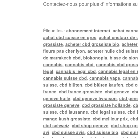
Contactez-nous pour plus d’informations su
Étiquettes :
abonnement internet
,
achat canna
achat cbd suisse en gros
,
achat cristaux de 
grossiste
,
acheter cbd grossiste bio
,
acheter
fleurs pas cher lyon
,
acheter huile cbd suiss
de marrakech cbd
,
biokonopia
,
bisse de sio
cannabis
,
cannabis cbd
,
cannabis cbd gross
légal
,
cannabis légal cbd
,
cannabis legal en 
cannabis suisse cbd
,
cannabis vape
,
cannab
suisse
,
cbd blüten
,
cbd blüten kaufen
,
cbd c
france
,
cbd france grossiste
,
cbd geneve
,
cb
geneve huile
,
cbd geneve livraison
,
cbd gene
grossiste geneve
,
cbd grossiste hollande
,
cb
suisse
,
cbd lausanne
,
cbd legal suisse
,
cbd 
mango kush grossiste
,
cbd meilleur prix
,
cbd
cbd schweiz
,
cbd shop geneve
,
cbd shop gr
avi
,
cbd suisse avis
,
cbd suisse bio
,
cbd suis