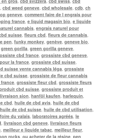
 en gros
,
cbd svizzera
,
cbd swiss
,
cbd
e
,
cbd weed geneve
,
cbd wholesale
,
cdb
,
ch
hop geneve
,
comment faire de l engrais pour
ping france
,
e liquid magasin bio
,
e liquide
naturel cannabis
,
engrais naturel pour
 cbd suisse
,
fleurs cbd
,
fleurs de cannabis
,
pe pen
,
funky monkey
,
genève
,
geneve bio
,
,
green gorilla
,
green gorilla geneve
,
ossiste cbd france
,
grossiste cbd geneve
,
pour la france
,
grossiste cbd suisse
,
bd suisse vente cannabis léga
,
grossiste
de cbd suisse
,
grossiste de fleur cannabis
 france
,
grossiste fleur cbd
,
grossiste fleurs
 produit cbd suisse
,
grossiste produit et
livraison sion
,
hanföl kaufen
,
harlequin
,
de cbd
,
huile de cbd avis
,
huile de cbd
,
huile de cbd suisse
,
huile de cbd utilisation
,
 foire du valais
,
laboratoires agréés
,
le
d
,
livraison cbd geneve
,
livraison fleurs
e
,
meilleur e liquide tabac
,
meilleur fleur
,
oon rocks
,
ou acheter de la résine
,
pen