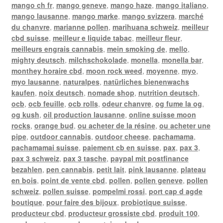
mango ch fr
,
mango geneve
,
mango haze
,
mango italiano
,
mango lausanne
,
mango marke
,
mango svizzera
,
marché
du chanvre
,
marianne pollen
,
marihuana schweiz
,
meilleur
cbd suisse
,
meilleur e liquide tabac
,
meilleur fleur
,
meilleurs engrais cannabis
,
mein smoking de
,
mello
,
mighty deutsch
,
milchschokolade
,
monella
,
monella bar
,
monthey horaire cbd
,
moon rock weed
,
moyenne
,
myo
,
myo lausanne
,
naturalpes
,
natürliches bienenwachs
kaufen
,
noix deutsch
,
nomade shop
,
nutrition deutsch
,
ocb
,
ocb feuille
,
ocb rolls
,
odeur chanvre
,
og fume la og
,
og kush
,
oil production lausanne
,
online suisse moon
rocks
,
orange bud
,
ou acheter de la résine
,
ou acheter une
pipe
,
outdoor cannabis
,
outdoor cheese
,
pachamama
,
pachamamai suisse
,
paiement cb en suisse
,
pax
,
pax 3
,
pax 3 schweiz
,
pax 3 tasche
,
paypal mit postfinance
bezahlen
,
pen cannabis
,
petit lait
,
pink lausanne
,
plateau
en bois
,
point de vente cbd
,
pollen
,
pollen geneve
,
pollen
schweiz
,
pollen suisse
,
pompelmi rossi
,
port cap d agde
boutique
,
pour faire des bijoux
,
probiotique suisse
,
producteur cbd
,
producteur grossiste cbd
,
produit 100
,