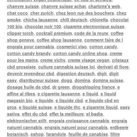
chanvre suisse
,
chanvre suisse achat
,
charlotte's web
,
chat coco
,
cher zurich
,
chez leon rue des bouchers
,
chez
smoke
,
chicha lausanne
,
chill deutsch
,
chlorella
,
chocolat
100 bio
,
chocolat noir 100
,
cigarette electronique suisse
,
clipper torch
,
cocktail premium
,
code de la route
,
coffee
shop geneve
,
coffee shop lausanne
,
comment faire de l
engrais pour cannabis
,
cosmetici viso
,
cotton candy
,
cotton candy brandy
,
cotton candy online shop
,
creme
pour les mains
,
creme vichy
,
creme visage vegan
,
cristaux
cbd grossiste
,
culture cannabis suisse loi
,
derivati di fiore
,
devenir revendeur cbd
,
digestion deutsch
,
digit
,
digit
easy
,
distributeur suisse
,
dogg
,
domina
,
domina suisse
,
dosage huile de cbd
,
dr green
,
dropshipping france
,
e
affine al ribes
,
e cigarette lausanne
,
e liquid
,
e liquid
magasin bio
,
e liquide
,
e liquide cbd
,
e liquide cbd en
gros
,
e liquide suisse
,
e liquide thc
,
e zigarette liquid
,
easy
sativa
,
effet du cbd
,
effet la meilleure
,
el badia
,
elektronischer stift
,
engrais croissance cannabis
,
engrais
naturel cannabis
,
engrais naturel pour cannabis
,
erdbeere
botanisch
,
eshop
,
farandole
,
feuille de canabise
,
filtre