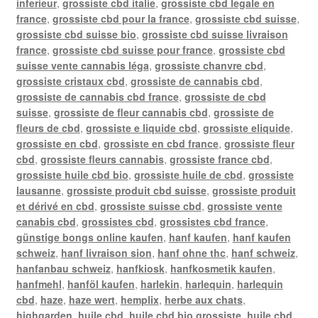
inferieur
,
grossiste cbd italie
,
grossiste cbd legale en
france
,
grossiste cbd pour la france
,
grossiste cbd suisse
,
grossiste cbd suisse bio
,
grossiste cbd suisse livraison
france
,
grossiste cbd suisse pour france
,
grossiste cbd
suisse vente cannabis léga
,
grossiste chanvre cbd
,
grossiste cristaux cbd
,
grossiste de cannabis cbd
,
grossiste de cannabis cbd france
,
grossiste de cbd
suisse
,
grossiste de fleur cannabis cbd
,
grossiste de
fleurs de cbd
,
grossiste e liquide cbd
,
grossiste eliquide
,
grossiste en cbd
,
grossiste en cbd france
,
grossiste fleur
cbd
,
grossiste fleurs cannabis
,
grossiste france cbd
,
grossiste huile cbd bio
,
grossiste huile de cbd
,
grossiste
lausanne
,
grossiste produit cbd suisse
,
grossiste produit
et dérivé en cbd
,
grossiste suisse cbd
,
grossiste vente
canabis cbd
,
grossistes cbd
,
grossistes cbd france
,
günstige bongs online kaufen
,
hanf kaufen
,
hanf kaufen
schweiz
,
hanf livraison sion
,
hanf ohne thc
,
hanf schweiz
,
hanfanbau schweiz
,
hanfkiosk
,
hanfkosmetik kaufen
,
hanfmehl
,
hanföl kaufen
,
harlekin
,
harlequin
,
harlequin
cbd
,
haze
,
haze wert
,
hemplix
,
herbe aux chats
,
highgarden
,
huile cbd
,
huile cbd bio grossiste
,
huile cbd