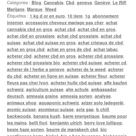
Catégories :
Blog
,
Cannabis
,
Cbd
,
geneva
,
Genève
,
Le Riff
,
Marijane
,
Marque
,
Weed
Étiquettes :
1 kg d or en euro
,
10 tiere
,
1g
,
abonnement
internet
,
accessoire cheveux mariage pas cher
,
achat
cannabis cbd en gros
,
achat cbd
,
achat cbd en gros
,
achat cbd en grossiste
,
achat cbd grossiste
,
achat cbd
suisse
,
achat cbd suisse en gros
,
achat cristaux de cbd
,
achat en gros cbd
,
achat en gros de cbd
,
achat tabac
,
acheter cbd
,
acheter cbd en gros
,
acheter cbd grossiste
,
acheter cbd grossiste bio
,
acheter cbd suisse
,
acheter cd
,
acheter de l herbe a geneve
,
acheter de la weed
,
acheter
du cbd
,
acheter en ligne en suisse
,
acheter fleur
,
acheter
fleurs pas cher lyon
,
acheter huile cbd suisse
,
affe kaufen
schweiz
,
agriculture suisse
,
alte schule
,
ambassador
deutsch
,
amnesia graine
,
amnesia sorten
,
analyse
,
animaux shop
,
aquaponic schweiz
,
arizer solo ladegerät
,
atomic suisse
,
atomiseur suisse
,
avis gap
,
b chill
,
backwoods
,
banana kush
,
barre energetique
,
baume pour
les mains
,
belli fiori
,
benjamin ulrich
,
berry love lollipop
,
beste haze sorten
,
beurre de marrakech cbd
,
bic
postfinance karte
,
bickel
,
bio c bon lausanne
,
biokonopia
,