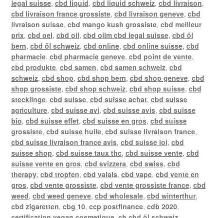
legal suisse
,
cbd liquid
,
cbd liquid schweiz
,
cbd livraison
,
cbd livraison france grossiste
,
cbd livraison geneve
,
cbd
livraison suisse
,
cbd mango kush grossiste
,
cbd meilleur
prix
,
cbd oel
,
cbd oil
,
cbd oilm cbd legal suisse
,
cbd öl
bern
,
cbd öl schweiz
,
cbd online
,
cbd online suisse
,
cbd
pharmacie
,
cbd pharmacie geneve
,
cbd point de vente
,
cbd produkte
,
cbd samen
,
cbd samen schweiz
,
cbd
schweiz
,
cbd shop
,
cbd shop bern
,
cbd shop geneve
,
cbd
shop grossiste
,
cbd shop schweiz
,
cbd shop suisse
,
cbd
stecklinge
,
cbd suisse
,
cbd suisse achat
,
cbd suisse
agriculture
,
cbd suisse avi
,
cbd suisse avis
,
cbd suisse
bio
,
cbd suisse effet
,
cbd suisse en gros
,
cbd suisse
grossiste
,
cbd suisse huile
,
cbd suisse livraison france
,
cbd suisse livraison france avis
,
cbd suisse loi
,
cbd
suisse shop
,
cbd suisse taux thc
,
cbd suisse vente
,
cbd
suisse vente en gros
,
cbd svizzera
,
cbd swiss
,
cbd
therapy
,
cbd tropfen
,
cbd valais
,
cbd vape
,
cbd vente en
gros
,
cbd vente grossiste
,
cbd vente grossiste france
,
cbd
weed
,
cbd weed geneve
,
cbd wholesale
,
cbd winterthur
,
cbd zigaretten
,
cbg 10
,
ccp postfinance
,
cdb 2020
,
certification vegan cosmetique
,
ch cbd öl schweiz
,