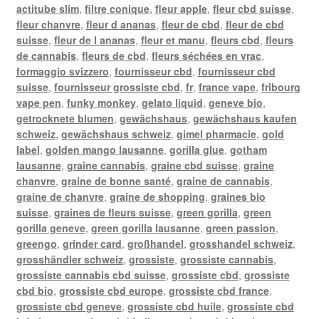
actitube slim
,
filtre conique
,
fleur apple
,
fleur cbd suisse
,
fleur chanvre
,
fleur d ananas
,
fleur de cbd
,
fleur de cbd
suisse
,
fleur de l ananas
,
fleur et manu
,
fleurs cbd
,
fleurs
de cannabis
,
fleurs de cbd
,
fleurs séchées en vrac
,
formaggio svizzero
,
fournisseur cbd
,
fournisseur cbd
suisse
,
fournisseur grossiste cbd
,
fr
,
france vape
,
fribourg
vape pen
,
funky monkey
,
gelato liquid
,
geneve bio
,
getrocknete blumen
,
gewächshaus
,
gewächshaus kaufen
schweiz
,
gewächshaus schweiz
,
gimel pharmacie
,
gold
label
,
golden mango lausanne
,
gorilla glue
,
gotham
lausanne
,
graine cannabis
,
graine cbd suisse
,
graine
chanvre
,
graine de bonne santé
,
graine de cannabis
,
graine de chanvre
,
graine de shopping
,
graines bio
suisse
,
graines de fleurs suisse
,
green gorilla
,
green
gorilla geneve
,
green gorilla lausanne
,
green passion
,
greengo
,
grinder card
,
großhandel
,
grosshandel schweiz
,
grosshändler schweiz
,
grossiste
,
grossiste cannabis
,
grossiste cannabis cbd suisse
,
grossiste cbd
,
grossiste
cbd bio
,
grossiste cbd europe
,
grossiste cbd france
,
grossiste cbd geneve
,
grossiste cbd huile
,
grossiste cbd