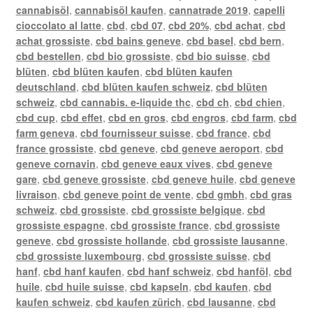
cannabisöl
,
cannabisöl kaufen
,
cannatrade 2019
,
capelli
cioccolato al latte
,
cbd
,
cbd 07
,
cbd 20%
,
cbd achat
,
cbd
achat grossiste
,
cbd bains geneve
,
cbd basel
,
cbd bern
,
cbd bestellen
,
cbd bio grossiste
,
cbd bio suisse
,
cbd
blüten
,
cbd blüten kaufen
,
cbd blüten kaufen
deutschland
,
cbd blüten kaufen schweiz
,
cbd blüten
schweiz
,
cbd cannabis. e-liquide thc
,
cbd ch
,
cbd chien
,
cbd cup
,
cbd effet
,
cbd en gros
,
cbd engros
,
cbd farm
,
cbd
farm geneva
,
cbd fournisseur suisse
,
cbd france
,
cbd
france grossiste
,
cbd geneve
,
cbd geneve aeroport
,
cbd
geneve cornavin
,
cbd geneve eaux vives
,
cbd geneve
gare
,
cbd geneve grossiste
,
cbd geneve huile
,
cbd geneve
livraison
,
cbd geneve point de vente
,
cbd gmbh
,
cbd gras
schweiz
,
cbd grossiste
,
cbd grossiste belgique
,
cbd
grossiste espagne
,
cbd grossiste france
,
cbd grossiste
geneve
,
cbd grossiste hollande
,
cbd grossiste lausanne
,
cbd grossiste luxembourg
,
cbd grossiste suisse
,
cbd
hanf
,
cbd hanf kaufen
,
cbd hanf schweiz
,
cbd hanföl
,
cbd
huile
,
cbd huile suisse
,
cbd kapseln
,
cbd kaufen
,
cbd
kaufen schweiz
,
cbd kaufen zürich
,
cbd lausanne
,
cbd