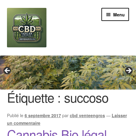
Aller
Aller
Menu
à
au
la
contenu
navigation
Revendeur
Grossiste Cannabis CBD
Huile de CBD
Étiquette :
succoso
Boutures de CBD
Publié le
6 septembre 2017
par
cbd venteengros
—
Laisser
Brands
un commentaire
Cannabis Bio légal
Contact