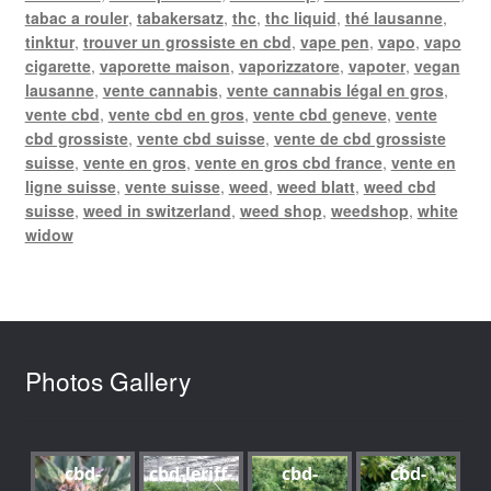
tabac a rouler
,
tabakersatz
,
thc
,
thc liquid
,
thé lausanne
,
tinktur
,
trouver un grossiste en cbd
,
vape pen
,
vapo
,
vapo
cigarette
,
vaporette maison
,
vaporizzatore
,
vapoter
,
vegan
lausanne
,
vente cannabis
,
vente cannabis légal en gros
,
vente cbd
,
vente cbd en gros
,
vente cbd geneve
,
vente
cbd grossiste
,
vente cbd suisse
,
vente de cbd grossiste
suisse
,
vente en gros
,
vente en gros cbd france
,
vente en
ligne suisse
,
vente suisse
,
weed
,
weed blatt
,
weed cbd
suisse
,
weed in switzerland
,
weed shop
,
weedshop
,
white
widow
Photos Gallery
cbd-
cbd-leriff-
cbd-
cbd-