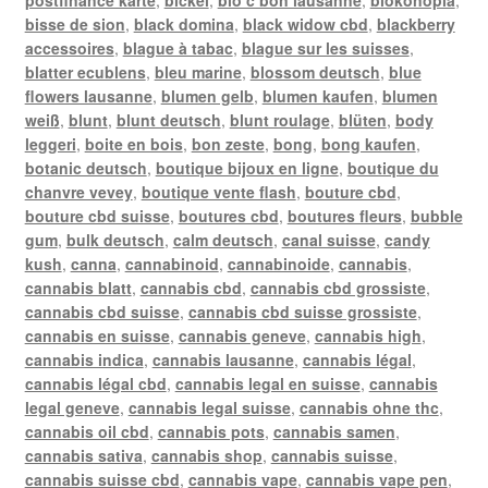
bisse de sion
,
black domina
,
black widow cbd
,
blackberry
accessoires
,
blague à tabac
,
blague sur les suisses
,
blatter ecublens
,
bleu marine
,
blossom deutsch
,
blue
flowers lausanne
,
blumen gelb
,
blumen kaufen
,
blumen
weiß
,
blunt
,
blunt deutsch
,
blunt roulage
,
blüten
,
body
leggeri
,
boite en bois
,
bon zeste
,
bong
,
bong kaufen
,
botanic deutsch
,
boutique bijoux en ligne
,
boutique du
chanvre vevey
,
boutique vente flash
,
bouture cbd
,
bouture cbd suisse
,
boutures cbd
,
boutures fleurs
,
bubble
gum
,
bulk deutsch
,
calm deutsch
,
canal suisse
,
candy
kush
,
canna
,
cannabinoid
,
cannabinoide
,
cannabis
,
cannabis blatt
,
cannabis cbd
,
cannabis cbd grossiste
,
cannabis cbd suisse
,
cannabis cbd suisse grossiste
,
cannabis en suisse
,
cannabis geneve
,
cannabis high
,
cannabis indica
,
cannabis lausanne
,
cannabis légal
,
cannabis légal cbd
,
cannabis legal en suisse
,
cannabis
legal geneve
,
cannabis legal suisse
,
cannabis ohne thc
,
cannabis oil cbd
,
cannabis pots
,
cannabis samen
,
cannabis sativa
,
cannabis shop
,
cannabis suisse
,
cannabis suisse cbd
,
cannabis vape
,
cannabis vape pen
,