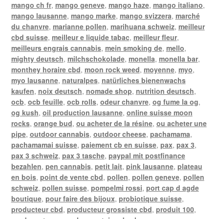
mango ch fr
,
mango geneve
,
mango haze
,
mango italiano
,
mango lausanne
,
mango marke
,
mango svizzera
,
marché
du chanvre
,
marianne pollen
,
marihuana schweiz
,
meilleur
cbd suisse
,
meilleur e liquide tabac
,
meilleur fleur
,
meilleurs engrais cannabis
,
mein smoking de
,
mello
,
mighty deutsch
,
milchschokolade
,
monella
,
monella bar
,
monthey horaire cbd
,
moon rock weed
,
moyenne
,
myo
,
myo lausanne
,
naturalpes
,
natürliches bienenwachs
kaufen
,
noix deutsch
,
nomade shop
,
nutrition deutsch
,
ocb
,
ocb feuille
,
ocb rolls
,
odeur chanvre
,
og fume la og
,
og kush
,
oil production lausanne
,
online suisse moon
rocks
,
orange bud
,
ou acheter de la résine
,
ou acheter une
pipe
,
outdoor cannabis
,
outdoor cheese
,
pachamama
,
pachamamai suisse
,
paiement cb en suisse
,
pax
,
pax 3
,
pax 3 schweiz
,
pax 3 tasche
,
paypal mit postfinance
bezahlen
,
pen cannabis
,
petit lait
,
pink lausanne
,
plateau
en bois
,
point de vente cbd
,
pollen
,
pollen geneve
,
pollen
schweiz
,
pollen suisse
,
pompelmi rossi
,
port cap d agde
boutique
,
pour faire des bijoux
,
probiotique suisse
,
producteur cbd
,
producteur grossiste cbd
,
produit 100
,