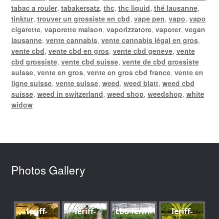
tabac a rouler
,
tabakersatz
,
thc
,
thc liquid
,
thé lausanne
,
tinktur
,
trouver un grossiste en cbd
,
vape pen
,
vapo
,
vapo
cigarette
,
vaporette maison
,
vaporizzatore
,
vapoter
,
vegan
lausanne
,
vente cannabis
,
vente cannabis légal en gros
,
vente cbd
,
vente cbd en gros
,
vente cbd geneve
,
vente
cbd grossiste
,
vente cbd suisse
,
vente de cbd grossiste
suisse
,
vente en gros
,
vente en gros cbd france
,
vente en
ligne suisse
,
vente suisse
,
weed
,
weed blatt
,
weed cbd
suisse
,
weed in switzerland
,
weed shop
,
weedshop
,
white
widow
Photos Gallery
leriff-
leriff-
cbd-leriff-
leriff-