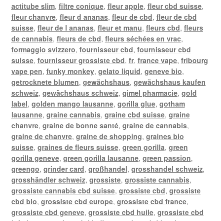
actitube slim
,
filtre conique
,
fleur apple
,
fleur cbd suisse
,
fleur chanvre
,
fleur d ananas
,
fleur de cbd
,
fleur de cbd
suisse
,
fleur de l ananas
,
fleur et manu
,
fleurs cbd
,
fleurs
de cannabis
,
fleurs de cbd
,
fleurs séchées en vrac
,
formaggio svizzero
,
fournisseur cbd
,
fournisseur cbd
suisse
,
fournisseur grossiste cbd
,
fr
,
france vape
,
fribourg
vape pen
,
funky monkey
,
gelato liquid
,
geneve bio
,
getrocknete blumen
,
gewächshaus
,
gewächshaus kaufen
schweiz
,
gewächshaus schweiz
,
gimel pharmacie
,
gold
label
,
golden mango lausanne
,
gorilla glue
,
gotham
lausanne
,
graine cannabis
,
graine cbd suisse
,
graine
chanvre
,
graine de bonne santé
,
graine de cannabis
,
graine de chanvre
,
graine de shopping
,
graines bio
suisse
,
graines de fleurs suisse
,
green gorilla
,
green
gorilla geneve
,
green gorilla lausanne
,
green passion
,
greengo
,
grinder card
,
großhandel
,
grosshandel schweiz
,
grosshändler schweiz
,
grossiste
,
grossiste cannabis
,
grossiste cannabis cbd suisse
,
grossiste cbd
,
grossiste
cbd bio
,
grossiste cbd europe
,
grossiste cbd france
,
grossiste cbd geneve
,
grossiste cbd huile
,
grossiste cbd