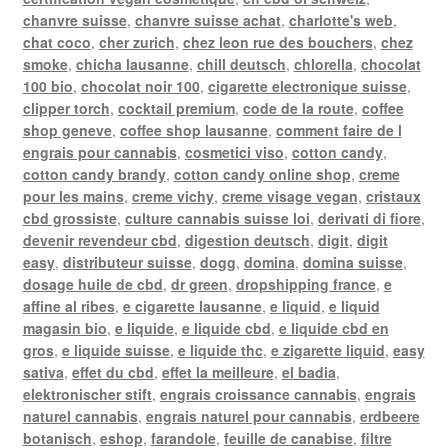
chanvre suisse
,
chanvre suisse achat
,
charlotte's web
,
chat coco
,
cher zurich
,
chez leon rue des bouchers
,
chez
smoke
,
chicha lausanne
,
chill deutsch
,
chlorella
,
chocolat
100 bio
,
chocolat noir 100
,
cigarette electronique suisse
,
clipper torch
,
cocktail premium
,
code de la route
,
coffee
shop geneve
,
coffee shop lausanne
,
comment faire de l
engrais pour cannabis
,
cosmetici viso
,
cotton candy
,
cotton candy brandy
,
cotton candy online shop
,
creme
pour les mains
,
creme vichy
,
creme visage vegan
,
cristaux
cbd grossiste
,
culture cannabis suisse loi
,
derivati di fiore
,
devenir revendeur cbd
,
digestion deutsch
,
digit
,
digit
easy
,
distributeur suisse
,
dogg
,
domina
,
domina suisse
,
dosage huile de cbd
,
dr green
,
dropshipping france
,
e
affine al ribes
,
e cigarette lausanne
,
e liquid
,
e liquid
magasin bio
,
e liquide
,
e liquide cbd
,
e liquide cbd en
gros
,
e liquide suisse
,
e liquide thc
,
e zigarette liquid
,
easy
sativa
,
effet du cbd
,
effet la meilleure
,
el badia
,
elektronischer stift
,
engrais croissance cannabis
,
engrais
naturel cannabis
,
engrais naturel pour cannabis
,
erdbeere
botanisch
,
eshop
,
farandole
,
feuille de canabise
,
filtre