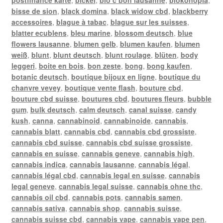
bisse de sion
,
black domina
,
black widow cbd
,
blackberry
accessoires
,
blague à tabac
,
blague sur les suisses
,
blatter ecublens
,
bleu marine
,
blossom deutsch
,
blue
flowers lausanne
,
blumen gelb
,
blumen kaufen
,
blumen
weiß
,
blunt
,
blunt deutsch
,
blunt roulage
,
blüten
,
body
leggeri
,
boite en bois
,
bon zeste
,
bong
,
bong kaufen
,
botanic deutsch
,
boutique bijoux en ligne
,
boutique du
chanvre vevey
,
boutique vente flash
,
bouture cbd
,
bouture cbd suisse
,
boutures cbd
,
boutures fleurs
,
bubble
gum
,
bulk deutsch
,
calm deutsch
,
canal suisse
,
candy
kush
,
canna
,
cannabinoid
,
cannabinoide
,
cannabis
,
cannabis blatt
,
cannabis cbd
,
cannabis cbd grossiste
,
cannabis cbd suisse
,
cannabis cbd suisse grossiste
,
cannabis en suisse
,
cannabis geneve
,
cannabis high
,
cannabis indica
,
cannabis lausanne
,
cannabis légal
,
cannabis légal cbd
,
cannabis legal en suisse
,
cannabis
legal geneve
,
cannabis legal suisse
,
cannabis ohne thc
,
cannabis oil cbd
,
cannabis pots
,
cannabis samen
,
cannabis sativa
,
cannabis shop
,
cannabis suisse
,
cannabis suisse cbd
,
cannabis vape
,
cannabis vape pen
,