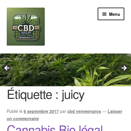
Aller
Aller
Menu
à
au
la
contenu
navigation
Revendeur
Grossiste Cannabis CBD
Huile de CBD
Étiquette :
juicy
Boutures de CBD
Publié le
6 septembre 2017
par
cbd venteengros
—
Laisser
Brands
un commentaire
Cannabis Bio légal
Contact