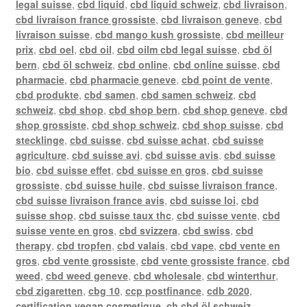
legal suisse
,
cbd liquid
,
cbd liquid schweiz
,
cbd livraison
,
cbd livraison france grossiste
,
cbd livraison geneve
,
cbd
livraison suisse
,
cbd mango kush grossiste
,
cbd meilleur
prix
,
cbd oel
,
cbd oil
,
cbd oilm cbd legal suisse
,
cbd öl
bern
,
cbd öl schweiz
,
cbd online
,
cbd online suisse
,
cbd
pharmacie
,
cbd pharmacie geneve
,
cbd point de vente
,
cbd produkte
,
cbd samen
,
cbd samen schweiz
,
cbd
schweiz
,
cbd shop
,
cbd shop bern
,
cbd shop geneve
,
cbd
shop grossiste
,
cbd shop schweiz
,
cbd shop suisse
,
cbd
stecklinge
,
cbd suisse
,
cbd suisse achat
,
cbd suisse
agriculture
,
cbd suisse avi
,
cbd suisse avis
,
cbd suisse
bio
,
cbd suisse effet
,
cbd suisse en gros
,
cbd suisse
grossiste
,
cbd suisse huile
,
cbd suisse livraison france
,
cbd suisse livraison france avis
,
cbd suisse loi
,
cbd
suisse shop
,
cbd suisse taux thc
,
cbd suisse vente
,
cbd
suisse vente en gros
,
cbd svizzera
,
cbd swiss
,
cbd
therapy
,
cbd tropfen
,
cbd valais
,
cbd vape
,
cbd vente en
gros
,
cbd vente grossiste
,
cbd vente grossiste france
,
cbd
weed
,
cbd weed geneve
,
cbd wholesale
,
cbd winterthur
,
cbd zigaretten
,
cbg 10
,
ccp postfinance
,
cdb 2020
,
certification vegan cosmetique
,
ch cbd öl schweiz
,