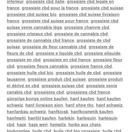
inferieur
,
grossiste cbd italie
,
grossiste cbd legale en
france
,
grossiste cbd pour la france
,
grossiste cbd suisse
,
grossiste cbd suisse bio
,
grossiste cbd suisse livraison
france
,
grossiste cbd suisse pour france
,
grossiste cbd
suisse vente cannabis léga
,
grossiste chanvre cbd
,
grossiste cristaux cbd
,
grossiste de cannabis cbd
,
grossiste de cannabis cbd france
,
grossiste de cbd
suisse
,
grossiste de fleur cannabis cbd
,
grossiste de
fleurs de cbd
,
grossiste e liquide cbd
,
grossiste eliquide
,
grossiste en cbd
,
grossiste en cbd france
,
grossiste fleur
cbd
,
grossiste fleurs cannabis
,
grossiste france cbd
,
grossiste huile cbd bio
,
grossiste huile de cbd
,
grossiste
lausanne
,
grossiste produit cbd suisse
,
grossiste produit
et dérivé en cbd
,
grossiste suisse cbd
,
grossiste vente
canabis cbd
,
grossistes cbd
,
grossistes cbd france
,
günstige bongs online kaufen
,
hanf kaufen
,
hanf kaufen
schweiz
,
hanf livraison sion
,
hanf ohne thc
,
hanf schweiz
,
hanfanbau schweiz
,
hanfkiosk
,
hanfkosmetik kaufen
,
hanfmehl
,
hanföl kaufen
,
harlekin
,
harlequin
,
harlequin
cbd
,
haze
,
haze wert
,
hemplix
,
herbe aux chats
,
highgarden
,
huile cbd
,
huile cbd bio grossiste
,
huile cbd