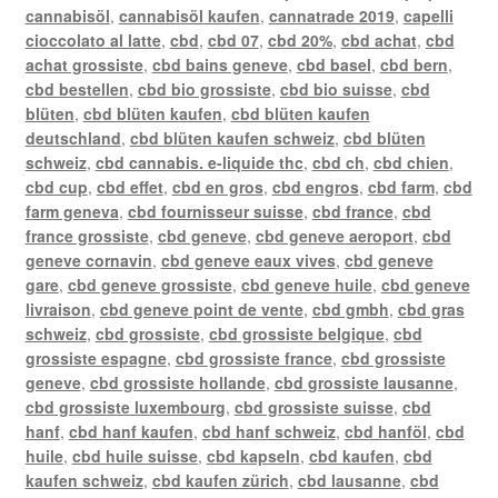
cannabisöl
,
cannabisöl kaufen
,
cannatrade 2019
,
capelli
cioccolato al latte
,
cbd
,
cbd 07
,
cbd 20%
,
cbd achat
,
cbd
achat grossiste
,
cbd bains geneve
,
cbd basel
,
cbd bern
,
cbd bestellen
,
cbd bio grossiste
,
cbd bio suisse
,
cbd
blüten
,
cbd blüten kaufen
,
cbd blüten kaufen
deutschland
,
cbd blüten kaufen schweiz
,
cbd blüten
schweiz
,
cbd cannabis. e-liquide thc
,
cbd ch
,
cbd chien
,
cbd cup
,
cbd effet
,
cbd en gros
,
cbd engros
,
cbd farm
,
cbd
farm geneva
,
cbd fournisseur suisse
,
cbd france
,
cbd
france grossiste
,
cbd geneve
,
cbd geneve aeroport
,
cbd
geneve cornavin
,
cbd geneve eaux vives
,
cbd geneve
gare
,
cbd geneve grossiste
,
cbd geneve huile
,
cbd geneve
livraison
,
cbd geneve point de vente
,
cbd gmbh
,
cbd gras
schweiz
,
cbd grossiste
,
cbd grossiste belgique
,
cbd
grossiste espagne
,
cbd grossiste france
,
cbd grossiste
geneve
,
cbd grossiste hollande
,
cbd grossiste lausanne
,
cbd grossiste luxembourg
,
cbd grossiste suisse
,
cbd
hanf
,
cbd hanf kaufen
,
cbd hanf schweiz
,
cbd hanföl
,
cbd
huile
,
cbd huile suisse
,
cbd kapseln
,
cbd kaufen
,
cbd
kaufen schweiz
,
cbd kaufen zürich
,
cbd lausanne
,
cbd