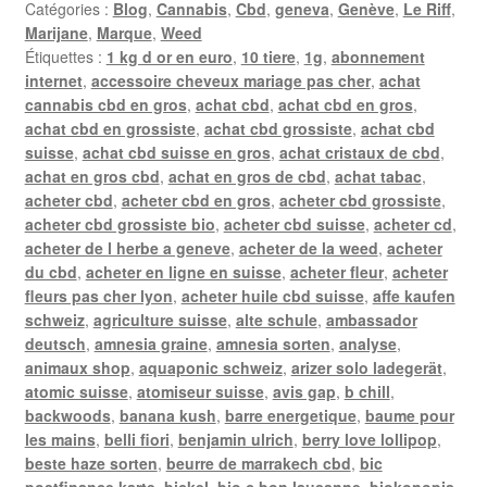
Catégories :
Blog
,
Cannabis
,
Cbd
,
geneva
,
Genève
,
Le Riff
,
Marijane
,
Marque
,
Weed
Étiquettes :
1 kg d or en euro
,
10 tiere
,
1g
,
abonnement
internet
,
accessoire cheveux mariage pas cher
,
achat
cannabis cbd en gros
,
achat cbd
,
achat cbd en gros
,
achat cbd en grossiste
,
achat cbd grossiste
,
achat cbd
suisse
,
achat cbd suisse en gros
,
achat cristaux de cbd
,
achat en gros cbd
,
achat en gros de cbd
,
achat tabac
,
acheter cbd
,
acheter cbd en gros
,
acheter cbd grossiste
,
acheter cbd grossiste bio
,
acheter cbd suisse
,
acheter cd
,
acheter de l herbe a geneve
,
acheter de la weed
,
acheter
du cbd
,
acheter en ligne en suisse
,
acheter fleur
,
acheter
fleurs pas cher lyon
,
acheter huile cbd suisse
,
affe kaufen
schweiz
,
agriculture suisse
,
alte schule
,
ambassador
deutsch
,
amnesia graine
,
amnesia sorten
,
analyse
,
animaux shop
,
aquaponic schweiz
,
arizer solo ladegerät
,
atomic suisse
,
atomiseur suisse
,
avis gap
,
b chill
,
backwoods
,
banana kush
,
barre energetique
,
baume pour
les mains
,
belli fiori
,
benjamin ulrich
,
berry love lollipop
,
beste haze sorten
,
beurre de marrakech cbd
,
bic
postfinance karte
,
bickel
,
bio c bon lausanne
,
biokonopia
,