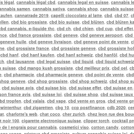
s légal
,
cannabis légal cbd
,
cannabis legal en suisse
,
cannabis l
annabis samen
,
cannabis sativa
,
cannabis shop
,
cannabis suisse
kaufen
,
cannatrade 2019
,
capelli cioccolato al latte
,
cbd
,
cbd 07
,
c
ellen
,
cbd bio grossiste
,
cbd bio suisse
,
cbd blüten
,
cbd blüten k
cbd cannabis. e-liquide thc
,
cbd ch
,
cbd chien
,
cbd cup
,
cbd effet
ance
,
cbd france grossiste
,
cbd geneve
,
cbd geneve aeroport
,
cbd
geneve huile
,
cbd geneve livraison
,
cbd geneve point de vente
,
c
gne
,
cbd grossiste france
,
cbd grossiste geneve
,
cbd grossiste ho
,
cbd hanf
,
cbd hanf kaufen
,
cbd hanf schweiz
,
cbd hanföl
,
cbd hu
ch
,
cbd lausanne
,
cbd legal suisse
,
cbd liquid
,
cbd liquid schwei
n suisse
,
cbd mango kush grossiste
,
cbd meilleur prix
,
cbd oel
,
cb
e
,
cbd pharmacie
,
cbd pharmacie geneve
,
cbd point de vente
,
cbd
shop geneve
,
cbd shop grossiste
,
cbd shop schweiz
,
cbd shop s
,
cbd suisse avis
,
cbd suisse bio
,
cbd suisse effet
,
cbd suisse en
ison france avis
,
cbd suisse loi
,
cbd suisse shop
,
cbd suisse taux
bd tropfen
,
cbd valais
,
cbd vape
,
cbd vente en gros
,
cbd vente gr
winterthur
,
cbd zigaretten
,
cbg 10
,
ccp postfinance
,
cdb 2020
,
ce
at
,
charlotte's web
,
chat coco
,
cher zurich
,
chez leon rue des bou
t noir 100
,
cigarette electronique suisse
,
clipper torch
,
cocktail p
 de l engrais pour cannabis
,
cosmetici viso
,
cotton candy
,
cotto
sage vegan
,
cristaux cbd grossiste
,
culture cannabis suisse loi
,
de