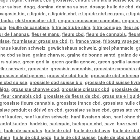
teur suisse
,
dogg
,
domina
,
domina suisse
,
dosage huile de cbd
,
d
 magasin bio
,
e liquide
,
e liquide cbd
,
e liquide cbd en gros
,
e liqu
l badia
,
elektronischer stift
,
engrais croissance cannabis
,
engrais 
ole
,
feuille de canabise
,
filtre actitube slim
,
filtre conique
,
fleur a
ur de l ananas
,
fleur et manu
,
fleurs cbd
,
fleurs de cannabis
,
fleur
uisse
,
fournisseur grossiste cbd
,
fr
,
france vape
,
fribourg vape pe
haus kaufen schweiz
,
gewächshaus schweiz
,
gimel pharmacie
,
g
ine cbd suisse
,
graine chanvre
,
graine de bonne santé
,
graine de
urs suisse
,
green gorilla
,
green gorilla geneve
,
green gorilla lausa
ler schweiz
,
grossiste
,
grossiste cannabis
,
grossiste cannabis c
grossiste cbd geneve
,
grossiste cbd huile
,
grossiste cbd inferieur
te cbd suisse
,
grossiste cbd suisse bio
,
grossiste cbd suisse livr
léga
,
grossiste chanvre cbd
,
grossiste cristaux cbd
,
grossiste de
 fleur cannabis cbd
,
grossiste de fleurs de cbd
,
grossiste e liqui
grossiste fleurs cannabis
,
grossiste france cbd
,
grossiste huile c
siste produit et dérivé en cbd
,
grossiste suisse cbd
,
grossiste ve
anf kaufen
,
hanf kaufen schweiz
,
hanf livraison sion
,
hanf ohne t
anföl kaufen
,
harlekin
,
harlequin
,
harlequin cbd
,
haze
,
haze wert
,
e
,
huile de cannabis
,
huile de cbd
,
huile de cbd avis
,
huile de cbd
chien
,
huile de cbd sqdc
,
huile de cbd suisse
,
huile de cbd utilisa