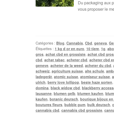
Du packaging aux pro
vous proposer le mei
Catégories :
Blog
,
Cannabis
,
Cbd
,
geneva
,
Ge
Étiquettes :
1 kg d or en euro
,
10 tiere
,
1g
,
abo
gros
,
achat cbd en grossiste
,
achat cbd gros
cbd
,
achat tabac
,
acheter cbd
,
acheter cbd e
geneve
,
acheter de la weed
,
acheter du cbd
,
schweiz
,
agriculture suisse
,
alte schule
,
amb
ladegerät
,
atomic suisse
,
atomiseur suisse
,
a
ulrich
,
berry love lollipop
,
beste haze sorten
domina
,
black widow cbd
,
blackberry access
lausanne
,
blumen gelb
,
blumen kaufen
,
blum
kaufen
,
botanic deutsch
,
boutique bijoux en
boutures fleurs
,
bubble gum
,
bulk deutsch
,
cannabis cbd
,
cannabis cbd grossiste
,
canna