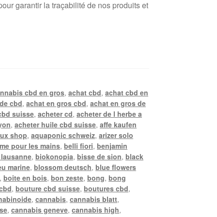
r garantir la traçabilité de nos produits et
annabis cbd en gros
,
achat cbd
,
achat cbd en
 de cbd
,
achat en gros cbd
,
achat en gros de
cbd suisse
,
acheter cd
,
acheter de l herbe a
lyon
,
acheter huile cbd suisse
,
affe kaufen
ux shop
,
aquaponic schweiz
,
arizer solo
me pour les mains
,
belli fiori
,
benjamin
 lausanne
,
biokonopia
,
bisse de sion
,
black
eu marine
,
blossom deutsch
,
blue flowers
,
boite en bois
,
bon zeste
,
bong
,
bong
 cbd
,
bouture cbd suisse
,
boutures cbd
,
nabinoide
,
cannabis
,
cannabis blatt
,
sse
,
cannabis geneve
,
cannabis high
,