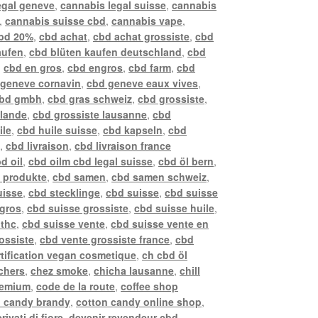
egal geneve
,
cannabis legal suisse
,
cannabis
,
cannabis suisse cbd
,
cannabis vape
,
bd 20%
,
cbd achat
,
cbd achat grossiste
,
cbd
aufen
,
cbd blüten kaufen deutschland
,
cbd
,
cbd en gros
,
cbd engros
,
cbd farm
,
cbd
 geneve cornavin
,
cbd geneve eaux vives
,
bd gmbh
,
cbd gras schweiz
,
cbd grossiste
,
llande
,
cbd grossiste lausanne
,
cbd
ile
,
cbd huile suisse
,
cbd kapseln
,
cbd
z
,
cbd livraison
,
cbd livraison france
d oil
,
cbd oilm cbd legal suisse
,
cbd öl bern
,
 produkte
,
cbd samen
,
cbd samen schweiz
,
uisse
,
cbd stecklinge
,
cbd suisse
,
cbd suisse
 gros
,
cbd suisse grossiste
,
cbd suisse huile
,
 thc
,
cbd suisse vente
,
cbd suisse vente en
ossiste
,
cbd vente grossiste france
,
cbd
rtification vegan cosmetique
,
ch cbd öl
chers
,
chez smoke
,
chicha lausanne
,
chill
remium
,
code de la route
,
coffee shop
n candy brandy
,
cotton candy online shop
,
rivati di fiore
,
devenir revendeur cbd
,