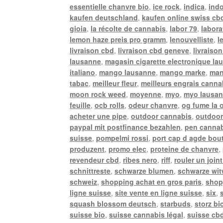
essentielle chanvre bio
,
ice rock
,
indica
,
ind
kaufen deutschland
,
kaufen online swiss cb
gioia
,
la récolte de cannabis
,
labor 79
,
labora
lemon haze preis pro gramm
,
lenouvelliste
,
l
livraison cbd
,
livraison cbd geneve
,
livraison
lausanne
,
magasin cigarette electronique la
italiano
,
mango lausanne
,
mango marke
,
man
tabac
,
meilleur fleur
,
meilleurs engrais canna
moon rock weed
,
moyenne
,
myo
,
myo lausa
feuille
,
ocb rolls
,
odeur chanvre
,
og fume la 
acheter une pipe
,
outdoor cannabis
,
outdoor
paypal mit postfinance bezahlen
,
pen canna
suisse
,
pompelmi rossi
,
port cap d agde bou
produzent
,
promo elec
,
proteine de chanvre
,
revendeur cbd
,
ribes nero
,
riff
,
rouler un joint
schnittreste
,
schwarze blumen
,
schwarze wi
schweiz
,
shopping achat en gros paris
,
shop
ligne suisse
,
site vente en ligne suisse
,
six
,
squash blossom deutsch
,
starbuds
,
storz bi
suisse bio
,
suisse cannabis légal
,
suisse cbd