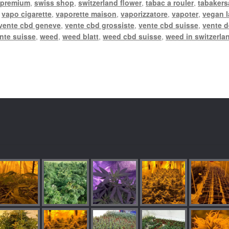
 premium
,
swiss shop
,
switzerland flower
,
tabac a rouler
,
tabakers
,
vapo cigarette
,
vaporette maison
,
vaporizzatore
,
vapoter
,
vegan 
vente cbd geneve
,
vente cbd grossiste
,
vente cbd suisse
,
vente d
nte suisse
,
weed
,
weed blatt
,
weed cbd suisse
,
weed in switzerla