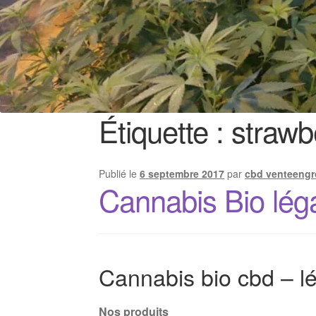
Étiquette :
strawb
Publié le
6 septembre 2017
par
cbd venteengr
Cannabis Bio lég
Cannabis bio cbd – lé
Nos produits