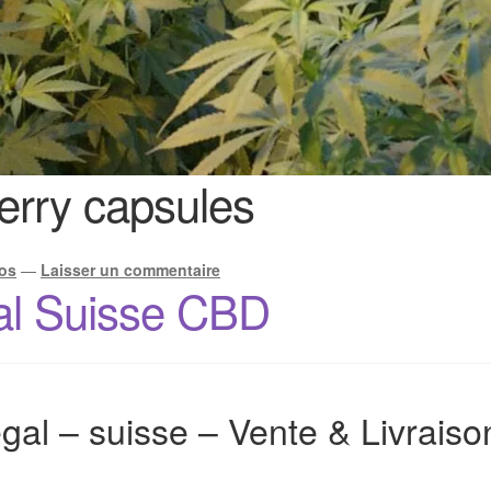
erry capsules
os
—
Laisser un commentaire
al Suisse CBD
gal – suisse – Vente & Livrais