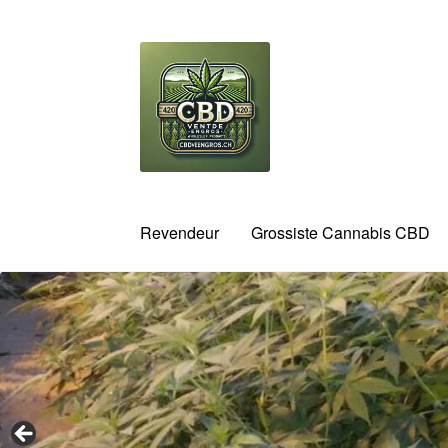
Aller
Aller
à
au
la
contenu
navigation
Revendeur
Grossiste Cannabis CBD