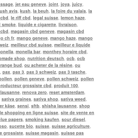
assage
,
jet eau geneve
,
joint
,
joya
,
juicy
,
ush avis
,
kush
,
la beuh
,
la foire du valais
,
la
 cbd
,
le riff cbd
,
legal suisse
,
lemon haze
,
d smoke
,
liquide e cigarette
,
livraison
,
i cbd
,
magasin cbd geneve
,
magasin cbd
o ch fr
,
mango geneve
,
mango haze
,
mango
weiz
,
meilleur cbd suisse
,
meilleur e liquide
onella
,
monella bar
,
monthey horaire cbd
,
omade shop
,
nutrition deutsch
,
ocb
,
ocb
range bud
,
ou acheter de la résine
,
ou
e
,
pax
,
pax 3
,
pax 3 schweiz
,
pax 3 tasche
,
pollen
,
pollen geneve
,
pollen schweiz
,
pollen
producteur grossiste cbd
,
produit 100
,
 lausanne
,
renova zero
,
reset amsterdam
,
,
sativa graines
,
sativa shop
,
sativa weed
,
er käse
,
sensi
,
sftb
,
shisha lausanne
,
shop
 de shopping en ligne suisse
,
site de vente en
lue papers
,
smoking kaufen
,
sour diesel
,
oso
,
sucette bio
,
suisse
,
suisse agriculture
,
e grossiste
,
suisse magasin
,
suisse pas