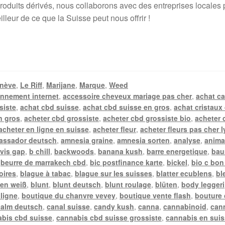
duits dérivés, nous collaborons avec des entreprises locales pou
lleur de ce que la Suisse peut nous offrir !
nève
,
Le Riff
,
Marijane
,
Marque
,
Weed
nnement internet
,
accessoire cheveux mariage pas cher
,
achat c
siste
,
achat cbd suisse
,
achat cbd suisse en gros
,
achat cristaux
n gros
,
acheter cbd grossiste
,
acheter cbd grossiste bio
,
acheter 
acheter en ligne en suisse
,
acheter fleur
,
acheter fleurs pas cher 
assador deutsch
,
amnesia graine
,
amnesia sorten
,
analyse
,
anima
vis gap
,
b chill
,
backwoods
,
banana kush
,
barre energetique
,
bau
,
beurre de marrakech cbd
,
bic postfinance karte
,
bickel
,
bio c bon
oires
,
blague à tabac
,
blague sur les suisses
,
blatter ecublens
,
bl
en weiß
,
blunt
,
blunt deutsch
,
blunt roulage
,
blüten
,
body leggeri
 ligne
,
boutique du chanvre vevey
,
boutique vente flash
,
bouture
calm deutsch
,
canal suisse
,
candy kush
,
canna
,
cannabinoid
,
can
bis cbd suisse
,
cannabis cbd suisse grossiste
,
cannabis en sui