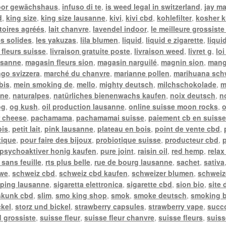
oor gewächshaus
,
infuso di te
,
is weed legal in switzerland
,
jay m
d
,
king size
,
king size lausanne
,
kivi
,
kivi cbd
,
kohlefilter
,
kosher k
toires agréés
,
lait chanvre
,
lavendel indoor
,
le meilleure grossiste
es solides
,
les yakuzas
,
lila blumen
,
liquid
,
liquid e zigarette
,
liqui
 fleurs suisse
,
livraison gratuite poste
,
livraison weed
,
livret g
,
lo
usanne
,
magasin fleurs sion
,
magasin narguilé
,
magnin sion
,
mang
go svizzera
,
marché du chanvre
,
marianne pollen
,
marihuana sch
bis
,
mein smoking de
,
mello
,
mighty deutsch
,
milchschokolade
,
m
nne
,
naturalpes
,
natürliches bienenwachs kaufen
,
noix deutsch
,
n
og
,
og kush
,
oil production lausanne
,
online suisse moon rocks
,
o
 cheese
,
pachamama
,
pachamamai suisse
,
paiement cb en suiss
bis
,
petit lait
,
pink lausanne
,
plateau en bois
,
point de vente cbd
,
tique
,
pour faire des bijoux
,
probiotique suisse
,
producteur cbd
,
psychoaktiver honig kaufen
,
pure joint
,
raisin oil
,
red hemp
,
relax
 sans feuille
,
rts plus belle
,
rue de bourg lausanne
,
sachet
,
sativa
twe
,
schweiz cbd
,
schweiz cbd kaufen
,
schweizer blumen
,
schweiz
ping lausanne
,
sigaretta elettronica
,
sigarette cbd
,
sion bio
,
site
skunk cbd
,
slim
,
smo king shop
,
smok
,
smoke deutsch
,
smoking b
ckel
,
storz und bickel
,
strawberry capsules
,
strawberry vape
,
succ
 grossiste
,
suisse fleur
,
suisse fleur chanvre
,
suisse fleurs
,
suiss