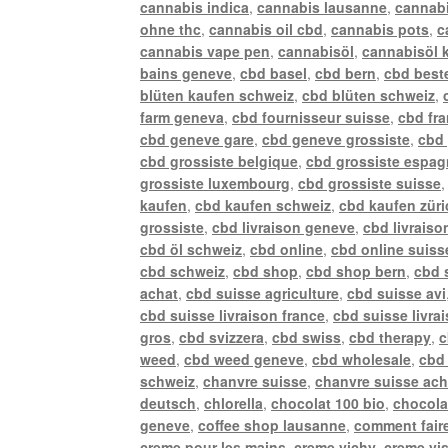
cannabis indica
,
cannabis lausanne
,
cannabi
ohne thc
,
cannabis oil cbd
,
cannabis pots
,
c
cannabis vape pen
,
cannabisöl
,
cannabisöl 
bains geneve
,
cbd basel
,
cbd bern
,
cbd best
blüten kaufen schweiz
,
cbd blüten schweiz
,
farm geneva
,
cbd fournisseur suisse
,
cbd fr
cbd geneve gare
,
cbd geneve grossiste
,
cbd 
cbd grossiste belgique
,
cbd grossiste espa
grossiste luxembourg
,
cbd grossiste suisse
kaufen
,
cbd kaufen schweiz
,
cbd kaufen züri
grossiste
,
cbd livraison geneve
,
cbd livraiso
cbd öl schweiz
,
cbd online
,
cbd online suiss
cbd schweiz
,
cbd shop
,
cbd shop bern
,
cbd 
achat
,
cbd suisse agriculture
,
cbd suisse avi
cbd suisse livraison france
,
cbd suisse livra
gros
,
cbd svizzera
,
cbd swiss
,
cbd therapy
,
c
weed
,
cbd weed geneve
,
cbd wholesale
,
cbd 
schweiz
,
chanvre suisse
,
chanvre suisse ach
deutsch
,
chlorella
,
chocolat 100 bio
,
chocola
geneve
,
coffee shop lausanne
,
comment faire
creme pour les mains
,
creme vichy
,
creme vi