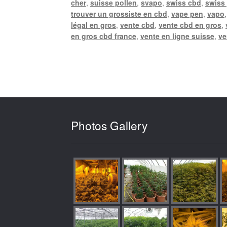
cher
,
suisse pollen
,
svapo
,
swiss cbd
,
swiss
trouver un grossiste en cbd
,
vape pen
,
vapo
légal en gros
,
vente cbd
,
vente cbd en gros
,
en gros cbd france
,
vente en ligne suisse
,
ve
Photos Gallery