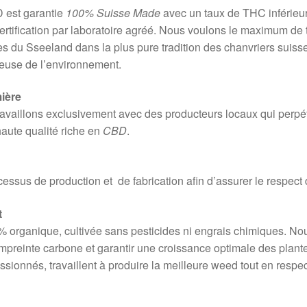
 est garantie
100% Suisse Made
avec un taux de THC inférieur
ertification par laboratoire agréé. Nous voulons le maximum de 
res du Sseeland dans la plus pure tradition des chanvriers suiss
ueuse de l’environnement.
ière
availlons exclusivement avec des producteurs locaux qui perpétu
haute qualité riche en
CBD
.
ocessus de production et de fabrication afin d’assurer le respec
t
 organique, cultivée sans pesticides ni engrais chimiques. Nou
mpreinte carbone et garantir une croissance optimale des plante
ssionnés, travaillent à produire la meilleure weed tout en respe