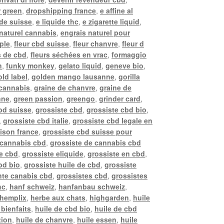
r green
,
dropshipping france
,
e affine al
ide suisse
,
e liquide thc
,
e zigarette liquid
,
naturel cannabis
,
engrais naturel pour
pple
,
fleur cbd suisse
,
fleur chanvre
,
fleur d
s de cbd
,
fleurs séchées en vrac
,
formaggio
n
,
funky monkey
,
gelato liquid
,
geneve bio
,
old label
,
golden mango lausanne
,
gorilla
 cannabis
,
graine de chanvre
,
graine de
nne
,
green passion
,
greengo
,
grinder card
,
bd suisse
,
grossiste cbd
,
grossiste cbd bio
,
,
grossiste cbd italie
,
grossiste cbd legale en
aison france
,
grossiste cbd suisse pour
 cannabis cbd
,
grossiste de cannabis cbd
de cbd
,
grossiste eliquide
,
grossiste en cbd
,
bd bio
,
grossiste huile de cbd
,
grossiste
nte canabis cbd
,
grossistes cbd
,
grossistes
hc
,
hanf schweiz
,
hanfanbau schweiz
,
hemplix
,
herbe aux chats
,
highgarden
,
huile
 bienfaits
,
huile de cbd bio
,
huile de cbd
tion
,
huile de chanvre
,
huile essen
,
huile