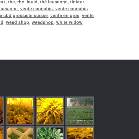
atz
,
thc
,
thc liquid
,
thé lausanne
,
tinktur
,
lausanne
,
vente cannabis
,
vente cannabis
e cbd grossiste suisse
,
vente en gros
,
vente
nd
,
weed shop
,
weedshop
,
white widow