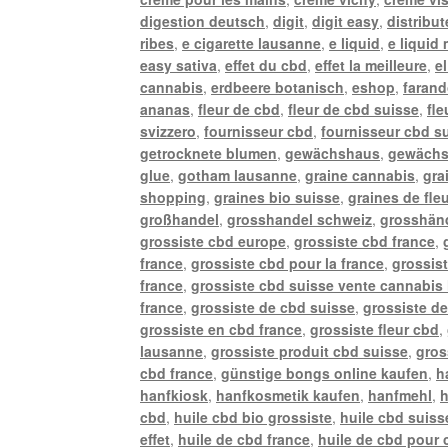
digestion deutsch
,
digit
,
digit easy
,
distribu
ribes
,
e cigarette lausanne
,
e liquid
,
e liquid
easy sativa
,
effet du cbd
,
effet la meilleure
,
e
cannabis
,
erdbeere botanisch
,
eshop
,
farand
ananas
,
fleur de cbd
,
fleur de cbd suisse
,
fle
svizzero
,
fournisseur cbd
,
fournisseur cbd s
getrocknete blumen
,
gewächshaus
,
gewächs
glue
,
gotham lausanne
,
graine cannabis
,
gra
shopping
,
graines bio suisse
,
graines de fle
großhandel
,
grosshandel schweiz
,
grosshänd
grossiste cbd europe
,
grossiste cbd france
,
france
,
grossiste cbd pour la france
,
grossis
france
,
grossiste cbd suisse vente cannabis 
france
,
grossiste de cbd suisse
,
grossiste de
grossiste en cbd france
,
grossiste fleur cbd
,
lausanne
,
grossiste produit cbd suisse
,
gros
cbd france
,
günstige bongs online kaufen
,
h
hanfkiosk
,
hanfkosmetik kaufen
,
hanfmehl
,
h
cbd
,
huile cbd bio grossiste
,
huile cbd suiss
effet
,
huile de cbd france
,
huile de cbd pour 