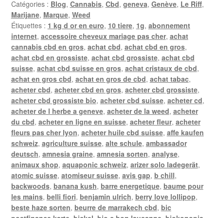
Catégories :
Blog
,
Cannabis
,
Cbd
,
geneva
,
Genève
,
Le Riff
,
Marijane
,
Marque
,
Weed
Étiquettes :
1 kg d or en euro
,
10 tiere
,
1g
,
abonnement
internet
,
accessoire cheveux mariage pas cher
,
achat
cannabis cbd en gros
,
achat cbd
,
achat cbd en gros
,
achat cbd en grossiste
,
achat cbd grossiste
,
achat cbd
suisse
,
achat cbd suisse en gros
,
achat cristaux de cbd
,
achat en gros cbd
,
achat en gros de cbd
,
achat tabac
,
acheter cbd
,
acheter cbd en gros
,
acheter cbd grossiste
,
acheter cbd grossiste bio
,
acheter cbd suisse
,
acheter cd
,
acheter de l herbe a geneve
,
acheter de la weed
,
acheter
du cbd
,
acheter en ligne en suisse
,
acheter fleur
,
acheter
fleurs pas cher lyon
,
acheter huile cbd suisse
,
affe kaufen
schweiz
,
agriculture suisse
,
alte schule
,
ambassador
deutsch
,
amnesia graine
,
amnesia sorten
,
analyse
,
animaux shop
,
aquaponic schweiz
,
arizer solo ladegerät
,
atomic suisse
,
atomiseur suisse
,
avis gap
,
b chill
,
backwoods
,
banana kush
,
barre energetique
,
baume pour
les mains
,
belli fiori
,
benjamin ulrich
,
berry love lollipop
,
beste haze sorten
,
beurre de marrakech cbd
,
bic
postfinance karte
,
bickel
,
bio c bon lausanne
,
biokonopia
,