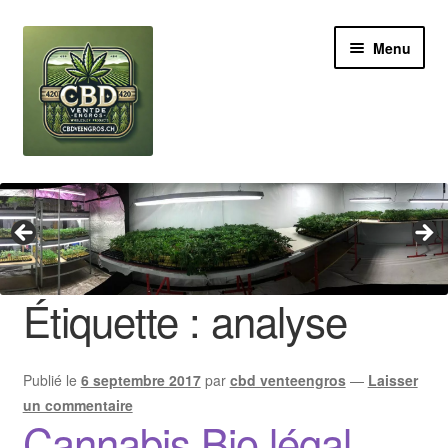
Aller
Aller
Menu
à
au
la
contenu
navigation
Revendeur
Grossiste Cannabis CBD
Huile de CBD
Étiquette :
analyse
Boutures de CBD
Publié le
6 septembre 2017
par
cbd venteengros
—
Laisser
Brands
un commentaire
Cannabis Bio légal
Contact