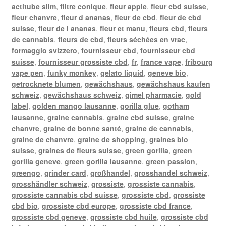
actitube slim
,
filtre conique
,
fleur apple
,
fleur cbd suisse
,
fleur chanvre
,
fleur d ananas
,
fleur de cbd
,
fleur de cbd
suisse
,
fleur de l ananas
,
fleur et manu
,
fleurs cbd
,
fleurs
de cannabis
,
fleurs de cbd
,
fleurs séchées en vrac
,
formaggio svizzero
,
fournisseur cbd
,
fournisseur cbd
suisse
,
fournisseur grossiste cbd
,
fr
,
france vape
,
fribourg
vape pen
,
funky monkey
,
gelato liquid
,
geneve bio
,
getrocknete blumen
,
gewächshaus
,
gewächshaus kaufen
schweiz
,
gewächshaus schweiz
,
gimel pharmacie
,
gold
label
,
golden mango lausanne
,
gorilla glue
,
gotham
lausanne
,
graine cannabis
,
graine cbd suisse
,
graine
chanvre
,
graine de bonne santé
,
graine de cannabis
,
graine de chanvre
,
graine de shopping
,
graines bio
suisse
,
graines de fleurs suisse
,
green gorilla
,
green
gorilla geneve
,
green gorilla lausanne
,
green passion
,
greengo
,
grinder card
,
großhandel
,
grosshandel schweiz
,
grosshändler schweiz
,
grossiste
,
grossiste cannabis
,
grossiste cannabis cbd suisse
,
grossiste cbd
,
grossiste
cbd bio
,
grossiste cbd europe
,
grossiste cbd france
,
grossiste cbd geneve
,
grossiste cbd huile
,
grossiste cbd