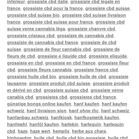
inferieur
,
grossiste cbd italie
,
grossiste cbd legale en
france
,
grossiste cbd pour la france
,
grossiste cbd suisse
,
grossiste cbd suisse bio
,
grossiste cbd suisse livraison
france
,
grossiste cbd suisse pour france
,
grossiste cbd
suisse vente cannabis léga
,
grossiste chanvre cbd
,
grossiste cristaux cbd
,
grossiste de cannabis cbd
,
grossiste de cannabis cbd france
,
grossiste de cbd
suisse
,
grossiste de fleur cannabis cbd
,
grossiste de
fleurs de cbd
,
grossiste e liquide cbd
,
grossiste eliquide
,
grossiste en cbd
,
grossiste en cbd france
,
grossiste fleur
cbd
,
grossiste fleurs cannabis
,
grossiste france cbd
,
grossiste huile cbd bio
,
grossiste huile de cbd
,
grossiste
lausanne
,
grossiste produit cbd suisse
,
grossiste produit
et dérivé en cbd
,
grossiste suisse cbd
,
grossiste vente
canabis cbd
,
grossistes cbd
,
grossistes cbd france
,
günstige bongs online kaufen
,
hanf kaufen
,
hanf kaufen
schweiz
,
hanf livraison sion
,
hanf ohne thc
,
hanf schweiz
,
hanfanbau schweiz
,
hanfkiosk
,
hanfkosmetik kaufen
,
hanfmehl
,
hanföl kaufen
,
harlekin
,
harlequin
,
harlequin
cbd
,
haze
,
haze wert
,
hemplix
,
herbe aux chats
,
highgarden
,
huile cbd
,
huile cbd bio grossiste
,
huile cbd