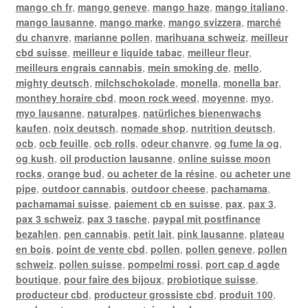
mango ch fr
,
mango geneve
,
mango haze
,
mango italiano
,
mango lausanne
,
mango marke
,
mango svizzera
,
marché
du chanvre
,
marianne pollen
,
marihuana schweiz
,
meilleur
cbd suisse
,
meilleur e liquide tabac
,
meilleur fleur
,
meilleurs engrais cannabis
,
mein smoking de
,
mello
,
mighty deutsch
,
milchschokolade
,
monella
,
monella bar
,
monthey horaire cbd
,
moon rock weed
,
moyenne
,
myo
,
myo lausanne
,
naturalpes
,
natürliches bienenwachs
kaufen
,
noix deutsch
,
nomade shop
,
nutrition deutsch
,
ocb
,
ocb feuille
,
ocb rolls
,
odeur chanvre
,
og fume la og
,
og kush
,
oil production lausanne
,
online suisse moon
rocks
,
orange bud
,
ou acheter de la résine
,
ou acheter une
pipe
,
outdoor cannabis
,
outdoor cheese
,
pachamama
,
pachamamai suisse
,
paiement cb en suisse
,
pax
,
pax 3
,
pax 3 schweiz
,
pax 3 tasche
,
paypal mit postfinance
bezahlen
,
pen cannabis
,
petit lait
,
pink lausanne
,
plateau
en bois
,
point de vente cbd
,
pollen
,
pollen geneve
,
pollen
schweiz
,
pollen suisse
,
pompelmi rossi
,
port cap d agde
boutique
,
pour faire des bijoux
,
probiotique suisse
,
producteur cbd
,
producteur grossiste cbd
,
produit 100
,