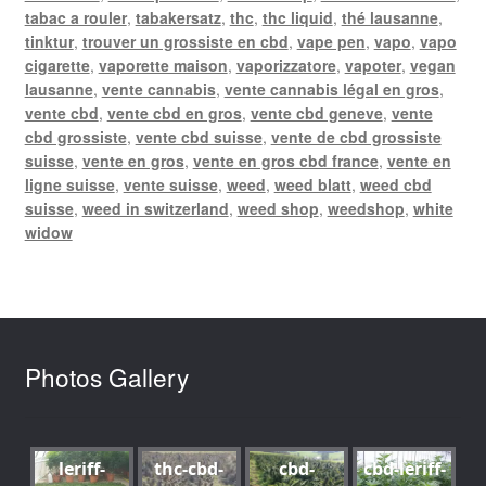
tabac a rouler
,
tabakersatz
,
thc
,
thc liquid
,
thé lausanne
,
tinktur
,
trouver un grossiste en cbd
,
vape pen
,
vapo
,
vapo
cigarette
,
vaporette maison
,
vaporizzatore
,
vapoter
,
vegan
lausanne
,
vente cannabis
,
vente cannabis légal en gros
,
vente cbd
,
vente cbd en gros
,
vente cbd geneve
,
vente
cbd grossiste
,
vente cbd suisse
,
vente de cbd grossiste
suisse
,
vente en gros
,
vente en gros cbd france
,
vente en
ligne suisse
,
vente suisse
,
weed
,
weed blatt
,
weed cbd
suisse
,
weed in switzerland
,
weed shop
,
weedshop
,
white
widow
Photos Gallery
leriff-
thc-cbd-
cbd-
cbd-leriff-