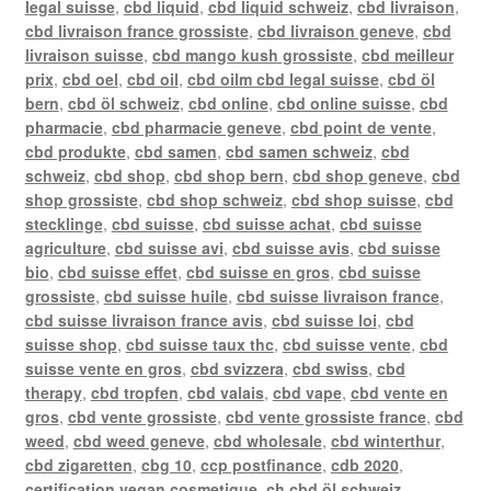
legal suisse
,
cbd liquid
,
cbd liquid schweiz
,
cbd livraison
,
cbd livraison france grossiste
,
cbd livraison geneve
,
cbd
livraison suisse
,
cbd mango kush grossiste
,
cbd meilleur
prix
,
cbd oel
,
cbd oil
,
cbd oilm cbd legal suisse
,
cbd öl
bern
,
cbd öl schweiz
,
cbd online
,
cbd online suisse
,
cbd
pharmacie
,
cbd pharmacie geneve
,
cbd point de vente
,
cbd produkte
,
cbd samen
,
cbd samen schweiz
,
cbd
schweiz
,
cbd shop
,
cbd shop bern
,
cbd shop geneve
,
cbd
shop grossiste
,
cbd shop schweiz
,
cbd shop suisse
,
cbd
stecklinge
,
cbd suisse
,
cbd suisse achat
,
cbd suisse
agriculture
,
cbd suisse avi
,
cbd suisse avis
,
cbd suisse
bio
,
cbd suisse effet
,
cbd suisse en gros
,
cbd suisse
grossiste
,
cbd suisse huile
,
cbd suisse livraison france
,
cbd suisse livraison france avis
,
cbd suisse loi
,
cbd
suisse shop
,
cbd suisse taux thc
,
cbd suisse vente
,
cbd
suisse vente en gros
,
cbd svizzera
,
cbd swiss
,
cbd
therapy
,
cbd tropfen
,
cbd valais
,
cbd vape
,
cbd vente en
gros
,
cbd vente grossiste
,
cbd vente grossiste france
,
cbd
weed
,
cbd weed geneve
,
cbd wholesale
,
cbd winterthur
,
cbd zigaretten
,
cbg 10
,
ccp postfinance
,
cdb 2020
,
certification vegan cosmetique
,
ch cbd öl schweiz
,