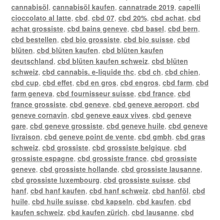
cannabisöl
,
cannabisöl kaufen
,
cannatrade 2019
,
capelli
cioccolato al latte
,
cbd
,
cbd 07
,
cbd 20%
,
cbd achat
,
cbd
achat grossiste
,
cbd bains geneve
,
cbd basel
,
cbd bern
,
cbd bestellen
,
cbd bio grossiste
,
cbd bio suisse
,
cbd
blüten
,
cbd blüten kaufen
,
cbd blüten kaufen
deutschland
,
cbd blüten kaufen schweiz
,
cbd blüten
schweiz
,
cbd cannabis. e-liquide thc
,
cbd ch
,
cbd chien
,
cbd cup
,
cbd effet
,
cbd en gros
,
cbd engros
,
cbd farm
,
cbd
farm geneva
,
cbd fournisseur suisse
,
cbd france
,
cbd
france grossiste
,
cbd geneve
,
cbd geneve aeroport
,
cbd
geneve cornavin
,
cbd geneve eaux vives
,
cbd geneve
gare
,
cbd geneve grossiste
,
cbd geneve huile
,
cbd geneve
livraison
,
cbd geneve point de vente
,
cbd gmbh
,
cbd gras
schweiz
,
cbd grossiste
,
cbd grossiste belgique
,
cbd
grossiste espagne
,
cbd grossiste france
,
cbd grossiste
geneve
,
cbd grossiste hollande
,
cbd grossiste lausanne
,
cbd grossiste luxembourg
,
cbd grossiste suisse
,
cbd
hanf
,
cbd hanf kaufen
,
cbd hanf schweiz
,
cbd hanföl
,
cbd
huile
,
cbd huile suisse
,
cbd kapseln
,
cbd kaufen
,
cbd
kaufen schweiz
,
cbd kaufen zürich
,
cbd lausanne
,
cbd