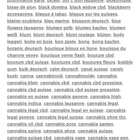
bisse de sion
,
black domina
,
black widow cbd
,
blackberry
accessoires
,
blague à tabac
,
blague sur les suisses
,
blatter ecublens
,
bleu marine
,
blossom deutsch
,
blue
flowers lausanne
,
blumen gelb
,
blumen kaufen
,
blumen
weiß
,
blunt
,
blunt deutsch
,
blunt roulage
,
blüten
,
body
leggeri
,
boite en bois
,
bon zeste
,
bong
,
bong kaufen
,
botanic deutsch
,
boutique bijoux en ligne
,
boutique du
chanvre vevey
,
boutique vente flash
,
bouture cbd
,
bouture cbd suisse
,
boutures cbd
,
boutures fleurs
,
bubble
gum
,
bulk deutsch
,
calm deutsch
,
canal suisse
,
candy
kush
,
canna
,
cannabinoid
,
cannabinoide
,
cannabis
,
cannabis blatt
,
cannabis cbd
,
cannabis cbd grossiste
,
cannabis cbd suisse
,
cannabis cbd suisse grossiste
,
cannabis en suisse
,
cannabis geneve
,
cannabis high
,
cannabis indica
,
cannabis lausanne
,
cannabis légal
,
cannabis légal cbd
,
cannabis legal en suisse
,
cannabis
legal geneve
,
cannabis legal suisse
,
cannabis ohne thc
,
cannabis oil cbd
,
cannabis pots
,
cannabis samen
,
cannabis sativa
,
cannabis shop
,
cannabis suisse
,
cannabis suisse cbd
,
cannabis vape
,
cannabis vape pen
,