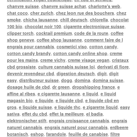
chanvre suisse
,
chanvre suisse achat
,
charlotte's web
,
chat coco
,
cher zurich
,
chez leon rue des bouchers
,
chez
smoke
,
chicha lausanne
,
chill deutsch
,
chlorella
,
chocolat
100 bio
,
chocolat noir 100
,
cigarette electronique suisse
,
clipper torch
,
cocktail premium
,
code de la route
,
coffee
shop geneve
,
coffee shop lausanne
,
comment faire de l
engrais pour cannabis
,
cosmetici viso
,
cotton candy
,
cotton candy brandy
,
cotton candy online shop
,
creme
pour les mains
,
creme vichy
,
creme visage vegan
,
cristaux
cbd grossiste
,
culture cannabis suisse loi
,
derivati di fiore
,
devenir revendeur cbd
,
digestion deutsch
,
digit
,
digit
easy
,
distributeur suisse
,
dogg
,
domina
,
domina suisse
,
dosage huile de cbd
,
dr green
,
dropshipping france
,
e
affine al ribes
,
e cigarette lausanne
,
e liquid
,
e liquid
magasin bio
,
e liquide
,
e liquide cbd
,
e liquide cbd en
gros
,
e liquide suisse
,
e liquide thc
,
e zigarette liquid
,
easy
sativa
,
effet du cbd
,
effet la meilleure
,
el badia
,
elektronischer stift
,
engrais croissance cannabis
,
engrais
naturel cannabis
,
engrais naturel pour cannabis
,
erdbeere
botanisch
,
eshop
,
farandole
,
feuille de canabise
,
filtre