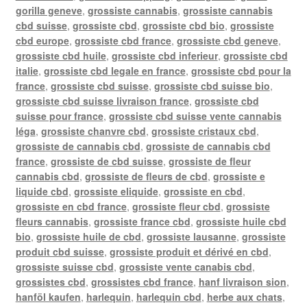
gorilla geneve
,
grossiste cannabis
,
grossiste cannabis
cbd suisse
,
grossiste cbd
,
grossiste cbd bio
,
grossiste
cbd europe
,
grossiste cbd france
,
grossiste cbd geneve
,
grossiste cbd huile
,
grossiste cbd inferieur
,
grossiste cbd
italie
,
grossiste cbd legale en france
,
grossiste cbd pour la
france
,
grossiste cbd suisse
,
grossiste cbd suisse bio
,
grossiste cbd suisse livraison france
,
grossiste cbd
suisse pour france
,
grossiste cbd suisse vente cannabis
léga
,
grossiste chanvre cbd
,
grossiste cristaux cbd
,
grossiste de cannabis cbd
,
grossiste de cannabis cbd
france
,
grossiste de cbd suisse
,
grossiste de fleur
cannabis cbd
,
grossiste de fleurs de cbd
,
grossiste e
liquide cbd
,
grossiste eliquide
,
grossiste en cbd
,
grossiste en cbd france
,
grossiste fleur cbd
,
grossiste
fleurs cannabis
,
grossiste france cbd
,
grossiste huile cbd
bio
,
grossiste huile de cbd
,
grossiste lausanne
,
grossiste
produit cbd suisse
,
grossiste produit et dérivé en cbd
,
grossiste suisse cbd
,
grossiste vente canabis cbd
,
grossistes cbd
,
grossistes cbd france
,
hanf livraison sion
,
hanföl kaufen
,
harlequin
,
harlequin cbd
,
herbe aux chats
,