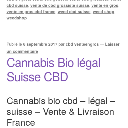
cbd suisse
,
vente de cbd grossiste suisse
,
vente en gros
,
vente en gros cbd france
,
weed cbd suisse
,
weed shop
,
weedshop
Publié le
6 septembre 2017
par
cbd venteengros
—
Laisser
un commentaire
Cannabis Bio légal
Suisse CBD
Cannabis bio cbd – légal –
suisse – Vente & Livraison
France