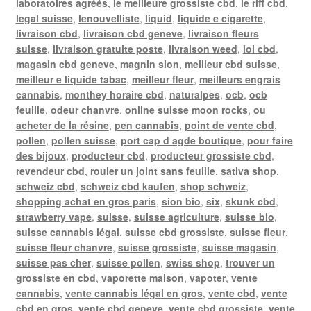
laboratoires agréés
,
le meilleure grossiste cbd
,
le riff cbd
,
legal suisse
,
lenouvelliste
,
liquid
,
liquide e cigarette
,
livraison cbd
,
livraison cbd geneve
,
livraison fleurs
suisse
,
livraison gratuite poste
,
livraison weed
,
loi cbd
,
magasin cbd geneve
,
magnin sion
,
meilleur cbd suisse
,
meilleur e liquide tabac
,
meilleur fleur
,
meilleurs engrais
cannabis
,
monthey horaire cbd
,
naturalpes
,
ocb
,
ocb
feuille
,
odeur chanvre
,
online suisse moon rocks
,
ou
acheter de la résine
,
pen cannabis
,
point de vente cbd
,
pollen
,
pollen suisse
,
port cap d agde boutique
,
pour faire
des bijoux
,
producteur cbd
,
producteur grossiste cbd
,
revendeur cbd
,
rouler un joint sans feuille
,
sativa shop
,
schweiz cbd
,
schweiz cbd kaufen
,
shop schweiz
,
shopping achat en gros paris
,
sion bio
,
six
,
skunk cbd
,
strawberry vape
,
suisse
,
suisse agriculture
,
suisse bio
,
suisse cannabis légal
,
suisse cbd grossiste
,
suisse fleur
,
suisse fleur chanvre
,
suisse grossiste
,
suisse magasin
,
suisse pas cher
,
suisse pollen
,
swiss shop
,
trouver un
grossiste en cbd
,
vaporette maison
,
vapoter
,
vente
cannabis
,
vente cannabis légal en gros
,
vente cbd
,
vente
cbd en gros
,
vente cbd geneve
,
vente cbd grossiste
,
vente