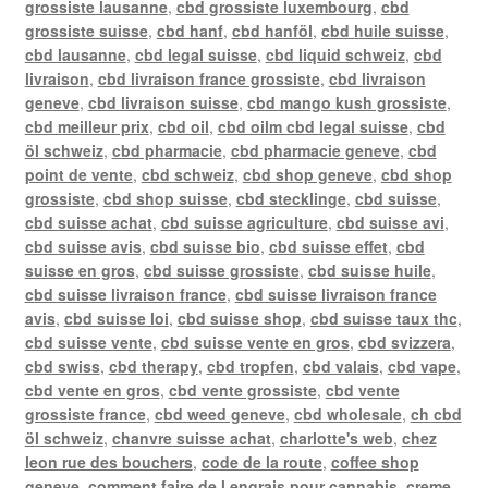
grossiste lausanne
,
cbd grossiste luxembourg
,
cbd
grossiste suisse
,
cbd hanf
,
cbd hanföl
,
cbd huile suisse
,
cbd lausanne
,
cbd legal suisse
,
cbd liquid schweiz
,
cbd
livraison
,
cbd livraison france grossiste
,
cbd livraison
geneve
,
cbd livraison suisse
,
cbd mango kush grossiste
,
cbd meilleur prix
,
cbd oil
,
cbd oilm cbd legal suisse
,
cbd
öl schweiz
,
cbd pharmacie
,
cbd pharmacie geneve
,
cbd
point de vente
,
cbd schweiz
,
cbd shop geneve
,
cbd shop
grossiste
,
cbd shop suisse
,
cbd stecklinge
,
cbd suisse
,
cbd suisse achat
,
cbd suisse agriculture
,
cbd suisse avi
,
cbd suisse avis
,
cbd suisse bio
,
cbd suisse effet
,
cbd
suisse en gros
,
cbd suisse grossiste
,
cbd suisse huile
,
cbd suisse livraison france
,
cbd suisse livraison france
avis
,
cbd suisse loi
,
cbd suisse shop
,
cbd suisse taux thc
,
cbd suisse vente
,
cbd suisse vente en gros
,
cbd svizzera
,
cbd swiss
,
cbd therapy
,
cbd tropfen
,
cbd valais
,
cbd vape
,
cbd vente en gros
,
cbd vente grossiste
,
cbd vente
grossiste france
,
cbd weed geneve
,
cbd wholesale
,
ch cbd
öl schweiz
,
chanvre suisse achat
,
charlotte's web
,
chez
leon rue des bouchers
,
code de la route
,
coffee shop
geneve
,
comment faire de l engrais pour cannabis
,
creme