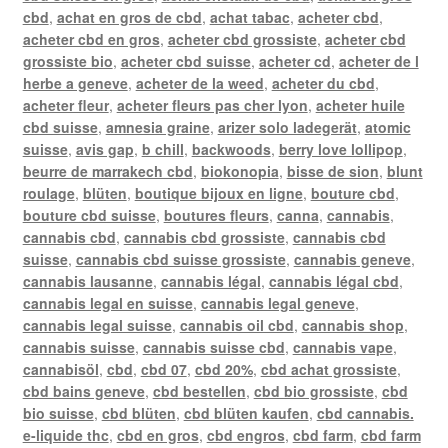
cbd
,
achat en gros de cbd
,
achat tabac
,
acheter cbd
,
acheter cbd en gros
,
acheter cbd grossiste
,
acheter cbd
grossiste bio
,
acheter cbd suisse
,
acheter cd
,
acheter de l
herbe a geneve
,
acheter de la weed
,
acheter du cbd
,
acheter fleur
,
acheter fleurs pas cher lyon
,
acheter huile
cbd suisse
,
amnesia graine
,
arizer solo ladegerät
,
atomic
suisse
,
avis gap
,
b chill
,
backwoods
,
berry love lollipop
,
beurre de marrakech cbd
,
biokonopia
,
bisse de sion
,
blunt
roulage
,
blüten
,
boutique bijoux en ligne
,
bouture cbd
,
bouture cbd suisse
,
boutures fleurs
,
canna
,
cannabis
,
cannabis cbd
,
cannabis cbd grossiste
,
cannabis cbd
suisse
,
cannabis cbd suisse grossiste
,
cannabis geneve
,
cannabis lausanne
,
cannabis légal
,
cannabis légal cbd
,
cannabis legal en suisse
,
cannabis legal geneve
,
cannabis legal suisse
,
cannabis oil cbd
,
cannabis shop
,
cannabis suisse
,
cannabis suisse cbd
,
cannabis vape
,
cannabisöl
,
cbd
,
cbd 07
,
cbd 20%
,
cbd achat grossiste
,
cbd bains geneve
,
cbd bestellen
,
cbd bio grossiste
,
cbd
bio suisse
,
cbd blüten
,
cbd blüten kaufen
,
cbd cannabis.
e-liquide thc
,
cbd en gros
,
cbd engros
,
cbd farm
,
cbd farm