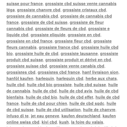
suisse pour france
,
grossiste cbd suisse vente cannabis
léga
,
grossiste chanvre cbd
,
grossiste cristaux cbd
,
grossiste de cannabis cbd
,
grossiste de cannabis cbd
france
,
grossiste de cbd suisse
,
grossiste de fleur
cannabis cbd
,
grossiste de fleurs de cbd
,
grossiste e
liquide cbd
,
grossiste eliquide
,
grossiste en cbd
,
grossiste en cbd france
,
grossiste fleur cbd
,
grossiste
fleurs cannabis
,
grossiste france cbd
,
grossiste huile cbd
bio
,
grossiste huile de cbd
,
grossiste lausanne
,
grossiste
produit cbd suisse
,
grossiste produit et dérivé en cbd
,
grossiste suisse cbd
,
grossiste vente canabis cbd
,
grossistes cbd
,
grossistes cbd france
,
hanf livraison sion
,
hanföl kaufen
,
harlequin
,
harlequin cbd
,
herbe aux chats
,
huile cbd
,
huile cbd bio grossiste
,
huile cbd suisse
,
huile
de cannabis
,
huile de cbd
,
huile de cbd avis
,
huile de cbd
bienfaits
,
huile de cbd bio
,
huile de cbd effet
,
huile de cbd
france
,
huile de cbd pour chien
,
huile de cbd sqdc
,
huile
de cbd suisse
,
huile de cbd utilisation
,
huile de chanvre
,
infuso di te
,
jet eau geneve
,
kaufen deutschland
,
kaufen
online swiss cbd
,
kivi cbd
,
kush
,
la foire du valais
,