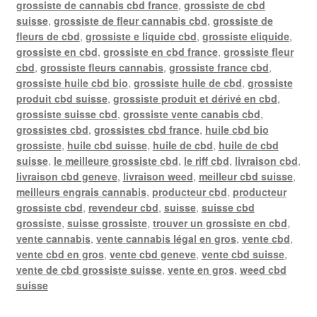
grossiste de cannabis cbd france
,
grossiste de cbd
suisse
,
grossiste de fleur cannabis cbd
,
grossiste de
fleurs de cbd
,
grossiste e liquide cbd
,
grossiste eliquide
,
grossiste en cbd
,
grossiste en cbd france
,
grossiste fleur
cbd
,
grossiste fleurs cannabis
,
grossiste france cbd
,
grossiste huile cbd bio
,
grossiste huile de cbd
,
grossiste
produit cbd suisse
,
grossiste produit et dérivé en cbd
,
grossiste suisse cbd
,
grossiste vente canabis cbd
,
grossistes cbd
,
grossistes cbd france
,
huile cbd bio
grossiste
,
huile cbd suisse
,
huile de cbd
,
huile de cbd
suisse
,
le meilleure grossiste cbd
,
le riff cbd
,
livraison cbd
,
livraison cbd geneve
,
livraison weed
,
meilleur cbd suisse
,
meilleurs engrais cannabis
,
producteur cbd
,
producteur
grossiste cbd
,
revendeur cbd
,
suisse
,
suisse cbd
grossiste
,
suisse grossiste
,
trouver un grossiste en cbd
,
vente cannabis
,
vente cannabis légal en gros
,
vente cbd
,
vente cbd en gros
,
vente cbd geneve
,
vente cbd suisse
,
vente de cbd grossiste suisse
,
vente en gros
,
weed cbd
suisse