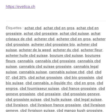
https://evetica.ch
Étiquettes :
achat cbd
,
achat cbd en gros
,
achat cbd en
grossiste
,
achat cbd grossiste
,
achat cbd suisse
,
achat
cristaux de cbd
,
acheter cbd
,
acheter cbd en gros
,
acheter
cbd grossiste
,
acheter cbd grossiste bio
,
acheter cbd
suisse
,
acheter de la weed
,
acheter du cbd
,
acheter fleur
,
acheter huile cbd suisse
,
bouture cbd suisse
,
boutures
fleurs
,
cannabis
,
cannabis cbd grossiste
,
cannabis cbd
suisse
,
cannabis cbd suisse grossiste
,
cannabis legal
suisse
,
cannabis suisse
,
cannabis suisse cbd
,
cbd
,
cbd
07
,
cbd 20%
,
cbd achat grossiste
,
cbd bio grossiste
,
cbd
bio suisse
,
cbd cannabis. e-liquide thc
,
cbd en gros
,
cbd
engros
,
cbd fournisseur suisse
,
cbd france grossiste
,
cbd
geneve grossiste
,
cbd grossiste
,
cbd grossiste geneve
,
cbd grossiste suisse
,
cbd huile suisse
,
cbd legal suisse
,
cbd livraison
,
cbd livraison france grossiste
,
cbd livraison
geneve
,
cbd livraison suisse
,
cbd mango kush grossiste
,