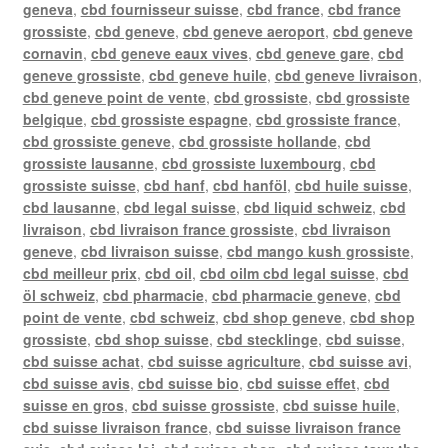
geneva
,
cbd fournisseur suisse
,
cbd france
,
cbd france
grossiste
,
cbd geneve
,
cbd geneve aeroport
,
cbd geneve
cornavin
,
cbd geneve eaux vives
,
cbd geneve gare
,
cbd
geneve grossiste
,
cbd geneve huile
,
cbd geneve livraison
,
cbd geneve point de vente
,
cbd grossiste
,
cbd grossiste
belgique
,
cbd grossiste espagne
,
cbd grossiste france
,
cbd grossiste geneve
,
cbd grossiste hollande
,
cbd
grossiste lausanne
,
cbd grossiste luxembourg
,
cbd
grossiste suisse
,
cbd hanf
,
cbd hanföl
,
cbd huile suisse
,
cbd lausanne
,
cbd legal suisse
,
cbd liquid schweiz
,
cbd
livraison
,
cbd livraison france grossiste
,
cbd livraison
geneve
,
cbd livraison suisse
,
cbd mango kush grossiste
,
cbd meilleur prix
,
cbd oil
,
cbd oilm cbd legal suisse
,
cbd
öl schweiz
,
cbd pharmacie
,
cbd pharmacie geneve
,
cbd
point de vente
,
cbd schweiz
,
cbd shop geneve
,
cbd shop
grossiste
,
cbd shop suisse
,
cbd stecklinge
,
cbd suisse
,
cbd suisse achat
,
cbd suisse agriculture
,
cbd suisse avi
,
cbd suisse avis
,
cbd suisse bio
,
cbd suisse effet
,
cbd
suisse en gros
,
cbd suisse grossiste
,
cbd suisse huile
,
cbd suisse livraison france
,
cbd suisse livraison france