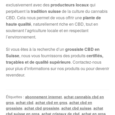
exclusivement avec des
producteurs locaux
qui
perpétuent la
tradition suisse
de la culture du cannabis
CBD. Cela nous permet de vous offrir une
plante de
haute qualité
, naturellement riche en CBD, tout en
soutenant l’agriculture locale et en respectant
l’environnement.
Si vous êtes à la recherche d’un
grossiste CBD en
Suisse
, nous vous fournissons des produits
certifiés,
traçables et de qualité supérieure
. Contactez-nous
pour plus d’informations sur nos produits ou pour devenir
revendeur.
Étiquettes :
abonnement internet
,
achat cannabis cbd en
gros
,
achat cbd
,
achat cbd en gros
,
achat cbd en
grossiste
,
achat cbd grossiste
,
achat cbd suisse
,
achat
cbd suisse en gros
,
achat cristaux de cbd
,
achat en gros