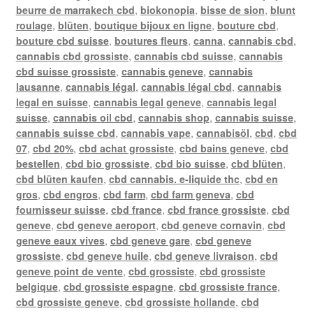
beurre de marrakech cbd
,
biokonopia
,
bisse de sion
,
blunt
roulage
,
blüten
,
boutique bijoux en ligne
,
bouture cbd
,
bouture cbd suisse
,
boutures fleurs
,
canna
,
cannabis cbd
,
cannabis cbd grossiste
,
cannabis cbd suisse
,
cannabis
cbd suisse grossiste
,
cannabis geneve
,
cannabis
lausanne
,
cannabis légal
,
cannabis légal cbd
,
cannabis
legal en suisse
,
cannabis legal geneve
,
cannabis legal
suisse
,
cannabis oil cbd
,
cannabis shop
,
cannabis suisse
,
cannabis suisse cbd
,
cannabis vape
,
cannabisöl
,
cbd
,
cbd
07
,
cbd 20%
,
cbd achat grossiste
,
cbd bains geneve
,
cbd
bestellen
,
cbd bio grossiste
,
cbd bio suisse
,
cbd blüten
,
cbd blüten kaufen
,
cbd cannabis. e-liquide thc
,
cbd en
gros
,
cbd engros
,
cbd farm
,
cbd farm geneva
,
cbd
fournisseur suisse
,
cbd france
,
cbd france grossiste
,
cbd
geneve
,
cbd geneve aeroport
,
cbd geneve cornavin
,
cbd
geneve eaux vives
,
cbd geneve gare
,
cbd geneve
grossiste
,
cbd geneve huile
,
cbd geneve livraison
,
cbd
geneve point de vente
,
cbd grossiste
,
cbd grossiste
belgique
,
cbd grossiste espagne
,
cbd grossiste france
,
cbd grossiste geneve
,
cbd grossiste hollande
,
cbd