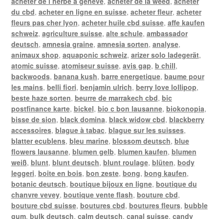
acheter de l herbe a geneve
,
acheter de la weed
,
acheter
du cbd
,
acheter en ligne en suisse
,
acheter fleur
,
acheter
fleurs pas cher lyon
,
acheter huile cbd suisse
,
affe kaufen
schweiz
,
agriculture suisse
,
alte schule
,
ambassador
deutsch
,
amnesia graine
,
amnesia sorten
,
analyse
,
animaux shop
,
aquaponic schweiz
,
arizer solo ladegerät
,
atomic suisse
,
atomiseur suisse
,
avis gap
,
b chill
,
backwoods
,
banana kush
,
barre energetique
,
baume pour
les mains
,
belli fiori
,
benjamin ulrich
,
berry love lollipop
,
beste haze sorten
,
beurre de marrakech cbd
,
bic
postfinance karte
,
bickel
,
bio c bon lausanne
,
biokonopia
,
bisse de sion
,
black domina
,
black widow cbd
,
blackberry
accessoires
,
blague à tabac
,
blague sur les suisses
,
blatter ecublens
,
bleu marine
,
blossom deutsch
,
blue
flowers lausanne
,
blumen gelb
,
blumen kaufen
,
blumen
weiß
,
blunt
,
blunt deutsch
,
blunt roulage
,
blüten
,
body
leggeri
,
boite en bois
,
bon zeste
,
bong
,
bong kaufen
,
botanic deutsch
,
boutique bijoux en ligne
,
boutique du
chanvre vevey
,
boutique vente flash
,
bouture cbd
,
bouture cbd suisse
,
boutures cbd
,
boutures fleurs
,
bubble
gum
,
bulk deutsch
,
calm deutsch
,
canal suisse
,
candy