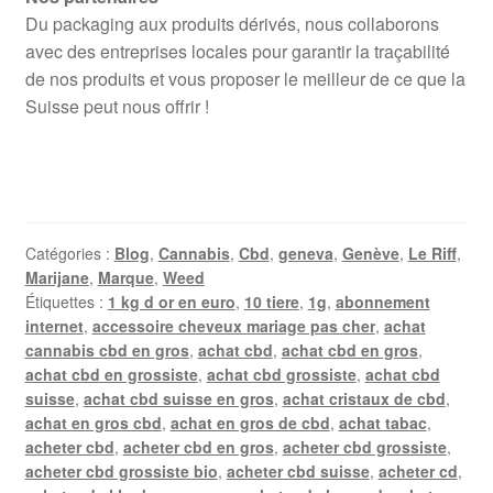
Du packaging aux produits dérivés, nous collaborons
avec des entreprises locales pour garantir la traçabilité
de nos produits et vous proposer le meilleur de ce que la
Suisse peut nous offrir !
Catégories :
Blog
,
Cannabis
,
Cbd
,
geneva
,
Genève
,
Le Riff
,
Marijane
,
Marque
,
Weed
Étiquettes :
1 kg d or en euro
,
10 tiere
,
1g
,
abonnement
internet
,
accessoire cheveux mariage pas cher
,
achat
cannabis cbd en gros
,
achat cbd
,
achat cbd en gros
,
achat cbd en grossiste
,
achat cbd grossiste
,
achat cbd
suisse
,
achat cbd suisse en gros
,
achat cristaux de cbd
,
achat en gros cbd
,
achat en gros de cbd
,
achat tabac
,
acheter cbd
,
acheter cbd en gros
,
acheter cbd grossiste
,
acheter cbd grossiste bio
,
acheter cbd suisse
,
acheter cd
,