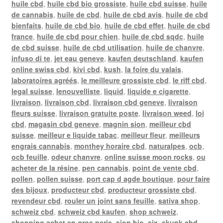
huile cbd
,
huile cbd bio grossiste
,
huile cbd suisse
,
huile
de cannabis
,
huile de cbd
,
huile de cbd avis
,
huile de cbd
bienfaits
,
huile de cbd bio
,
huile de cbd effet
,
huile de cbd
france
,
huile de cbd pour chien
,
huile de cbd sqdc
,
huile
de cbd suisse
,
huile de cbd utilisation
,
huile de chanvre
,
infuso di te
,
jet eau geneve
,
kaufen deutschland
,
kaufen
online swiss cbd
,
kivi cbd
,
kush
,
la foire du valais
,
laboratoires agréés
,
le meilleure grossiste cbd
,
le riff cbd
,
legal suisse
,
lenouvelliste
,
liquid
,
liquide e cigarette
,
livraison
,
livraison cbd
,
livraison cbd geneve
,
livraison
fleurs suisse
,
livraison gratuite poste
,
livraison weed
,
loi
cbd
,
magasin cbd geneve
,
magnin sion
,
meilleur cbd
suisse
,
meilleur e liquide tabac
,
meilleur fleur
,
meilleurs
engrais cannabis
,
monthey horaire cbd
,
naturalpes
,
ocb
,
ocb feuille
,
odeur chanvre
,
online suisse moon rocks
,
ou
acheter de la résine
,
pen cannabis
,
point de vente cbd
,
pollen
,
pollen suisse
,
port cap d agde boutique
,
pour faire
des bijoux
,
producteur cbd
,
producteur grossiste cbd
,
revendeur cbd
,
rouler un joint sans feuille
,
sativa shop
,
schweiz cbd
,
schweiz cbd kaufen
,
shop schweiz
,
shopping achat en gros paris
,
sion bio
,
six
,
skunk cbd
,