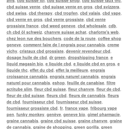
avis
,
cbd suisse loi
,
cbd suisse shop
,
cbd suisse taux thc
,
cbd suisse vente
,
cbd suisse vente en gros
,
cbd svizzera
,
cbd swiss
,
cbd therapy
,
cbd tropfen
,
cbd valais
,
cbd vape
,
cbd vente en gros
,
cbd vente grossiste
,
cbd vente
grossiste france
,
cbd weed geneve
,
cbd wholesale
,
cdb
,
ch cbd öl schweiz
,
chanvre suisse achat
,
charlotte's web
,
chez leon rue des bouchers
,
code de la route
,
coffee shop
geneve
,
comment faire de l engrais pour cannabis
,
creme
vichy
,
cristaux cbd grossiste
,
devenir revendeur cbd
,
dosage huile de cbd
,
dr green
,
dropshipping france
,
e
liquid magasin bio
,
e liquide cbd
,
e liquide cbd en gros
,
e
liquide thc
,
effet du cbd
,
effet la meilleure
,
engrais
croissance cannabis
,
engrais naturel cannabis
,
engrais
naturel pour cannabis
,
eshop
,
feuille de canabise
,
filtre
actitube slim
,
fleur cbd suisse
,
fleur chanvre
,
fleur de cbd
,
fleur de cbd suisse
,
fleurs cbd
,
fleurs de cannabis
,
fleurs
de cbd
,
fournisseur cbd
,
fournisseur cbd suisse
,
fournisseur grossiste cbd
,
fr
,
france vape
,
fribourg vape
pen
,
funky monkey
,
genève
,
geneve bio
,
gimel pharmacie
,
graine cannabis
,
graine cbd suisse
,
graine chanvre
,
graine
de cannabis
,
graine de shopping
,
green gorilla
,
green