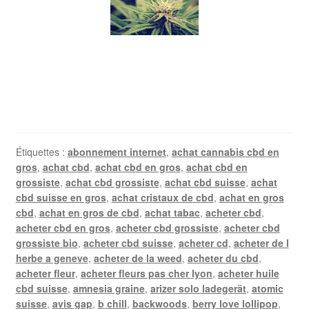
Étiquettes :
abonnement internet
,
achat cannabis cbd en
gros
,
achat cbd
,
achat cbd en gros
,
achat cbd en
grossiste
,
achat cbd grossiste
,
achat cbd suisse
,
achat
cbd suisse en gros
,
achat cristaux de cbd
,
achat en gros
cbd
,
achat en gros de cbd
,
achat tabac
,
acheter cbd
,
acheter cbd en gros
,
acheter cbd grossiste
,
acheter cbd
grossiste bio
,
acheter cbd suisse
,
acheter cd
,
acheter de l
herbe a geneve
,
acheter de la weed
,
acheter du cbd
,
acheter fleur
,
acheter fleurs pas cher lyon
,
acheter huile
cbd suisse
,
amnesia graine
,
arizer solo ladegerät
,
atomic
suisse
,
avis gap
,
b chill
,
backwoods
,
berry love lollipop
,