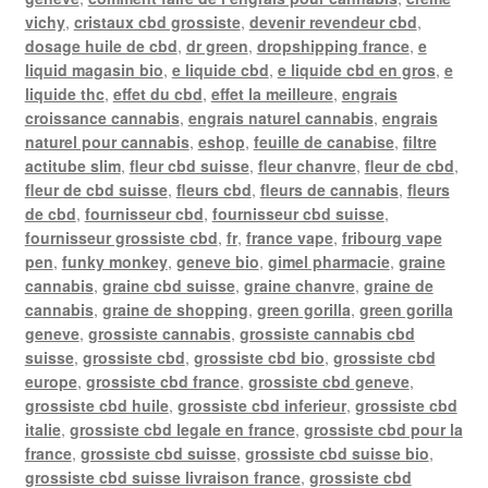
vichy
,
cristaux cbd grossiste
,
devenir revendeur cbd
,
dosage huile de cbd
,
dr green
,
dropshipping france
,
e
liquid magasin bio
,
e liquide cbd
,
e liquide cbd en gros
,
e
liquide thc
,
effet du cbd
,
effet la meilleure
,
engrais
croissance cannabis
,
engrais naturel cannabis
,
engrais
naturel pour cannabis
,
eshop
,
feuille de canabise
,
filtre
actitube slim
,
fleur cbd suisse
,
fleur chanvre
,
fleur de cbd
,
fleur de cbd suisse
,
fleurs cbd
,
fleurs de cannabis
,
fleurs
de cbd
,
fournisseur cbd
,
fournisseur cbd suisse
,
fournisseur grossiste cbd
,
fr
,
france vape
,
fribourg vape
pen
,
funky monkey
,
geneve bio
,
gimel pharmacie
,
graine
cannabis
,
graine cbd suisse
,
graine chanvre
,
graine de
cannabis
,
graine de shopping
,
green gorilla
,
green gorilla
geneve
,
grossiste cannabis
,
grossiste cannabis cbd
suisse
,
grossiste cbd
,
grossiste cbd bio
,
grossiste cbd
europe
,
grossiste cbd france
,
grossiste cbd geneve
,
grossiste cbd huile
,
grossiste cbd inferieur
,
grossiste cbd
italie
,
grossiste cbd legale en france
,
grossiste cbd pour la
france
,
grossiste cbd suisse
,
grossiste cbd suisse bio
,
grossiste cbd suisse livraison france
,
grossiste cbd