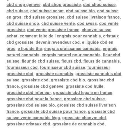
cbd shop geneve
,
cbd shop grossiste
,
cbd shop suisse
,
cbd suisse
,
cbd suisse achat
,
cbd suisse bio
,
cbd suisse
en gros
,
cbd suisse grossiste
,
cbd suisse livraison france
,
cbd suisse shop
,
cbd suisse vente
,
cbd swiss
,
cbd vente
grossiste
,
cbd vente grossiste france
,
chanvre suisse
achat
,
comment faire de l engrais pour cannabis
,
cristaux
cbd grossiste
,
devenir revendeur cbd
,
e liquide cbd en
gros
,
e liquide thc
,
engrais croissance cannabis
,
engrais
naturel cannabis
,
engrais naturel pour cannabis
,
fleur cbd
suisse
,
fleur de cbd suisse
,
fleurs cbd
,
fleurs de cannabis
,
fournisseur cbd
,
fournisseur cbd suisse
,
fournisseur
grossiste cbd
,
grossiste cannabis
,
grossiste cannabis cbd
suisse
,
grossiste cbd
,
grossiste cbd bio
,
grossiste cbd
france
,
grossiste cbd geneve
,
grossiste cbd huile
,
grossiste cbd inferieur
,
grossiste cbd legale en france
,
grossiste cbd pour la france
,
grossiste cbd suisse
,
grossiste cbd suisse bio
,
grossiste cbd suisse livraison
france
,
grossiste cbd suisse pour france
,
grossiste cbd
suisse vente cannabis léga
,
grossiste chanvre cbd
,
grossiste cristaux cbd
,
grossiste de cannabis cbd
,