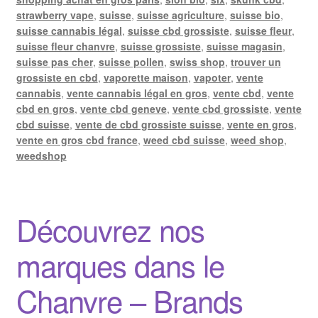
strawberry vape
,
suisse
,
suisse agriculture
,
suisse bio
,
suisse cannabis légal
,
suisse cbd grossiste
,
suisse fleur
,
suisse fleur chanvre
,
suisse grossiste
,
suisse magasin
,
suisse pas cher
,
suisse pollen
,
swiss shop
,
trouver un
grossiste en cbd
,
vaporette maison
,
vapoter
,
vente
cannabis
,
vente cannabis légal en gros
,
vente cbd
,
vente
cbd en gros
,
vente cbd geneve
,
vente cbd grossiste
,
vente
cbd suisse
,
vente de cbd grossiste suisse
,
vente en gros
,
vente en gros cbd france
,
weed cbd suisse
,
weed shop
,
weedshop
Découvrez nos
marques dans le
Chanvre – Brands