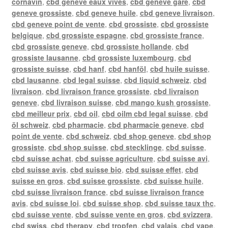
cornavin
,
cbd geneve eaux vives
,
cbd geneve gare
,
cbd
geneve grossiste
,
cbd geneve huile
,
cbd geneve livraison
,
cbd geneve point de vente
,
cbd grossiste
,
cbd grossiste
belgique
,
cbd grossiste espagne
,
cbd grossiste france
,
cbd grossiste geneve
,
cbd grossiste hollande
,
cbd
grossiste lausanne
,
cbd grossiste luxembourg
,
cbd
grossiste suisse
,
cbd hanf
,
cbd hanföl
,
cbd huile suisse
,
cbd lausanne
,
cbd legal suisse
,
cbd liquid schweiz
,
cbd
livraison
,
cbd livraison france grossiste
,
cbd livraison
geneve
,
cbd livraison suisse
,
cbd mango kush grossiste
,
cbd meilleur prix
,
cbd oil
,
cbd oilm cbd legal suisse
,
cbd
öl schweiz
,
cbd pharmacie
,
cbd pharmacie geneve
,
cbd
point de vente
,
cbd schweiz
,
cbd shop geneve
,
cbd shop
grossiste
,
cbd shop suisse
,
cbd stecklinge
,
cbd suisse
,
cbd suisse achat
,
cbd suisse agriculture
,
cbd suisse avi
,
cbd suisse avis
,
cbd suisse bio
,
cbd suisse effet
,
cbd
suisse en gros
,
cbd suisse grossiste
,
cbd suisse huile
,
cbd suisse livraison france
,
cbd suisse livraison france
avis
,
cbd suisse loi
,
cbd suisse shop
,
cbd suisse taux thc
,
cbd suisse vente
,
cbd suisse vente en gros
,
cbd svizzera
,
cbd swiss
,
cbd therapy
,
cbd tropfen
,
cbd valais
,
cbd vape
,