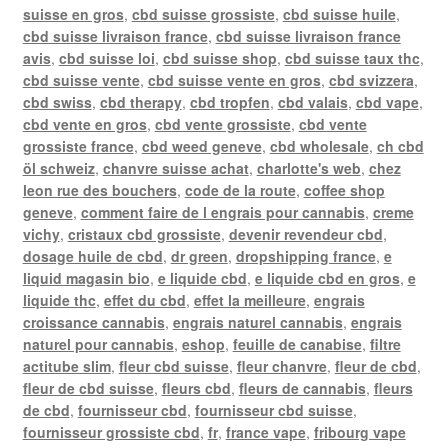
suisse en gros
,
cbd suisse grossiste
,
cbd suisse huile
,
cbd suisse livraison france
,
cbd suisse livraison france
avis
,
cbd suisse loi
,
cbd suisse shop
,
cbd suisse taux thc
,
cbd suisse vente
,
cbd suisse vente en gros
,
cbd svizzera
,
cbd swiss
,
cbd therapy
,
cbd tropfen
,
cbd valais
,
cbd vape
,
cbd vente en gros
,
cbd vente grossiste
,
cbd vente
grossiste france
,
cbd weed geneve
,
cbd wholesale
,
ch cbd
öl schweiz
,
chanvre suisse achat
,
charlotte's web
,
chez
leon rue des bouchers
,
code de la route
,
coffee shop
geneve
,
comment faire de l engrais pour cannabis
,
creme
vichy
,
cristaux cbd grossiste
,
devenir revendeur cbd
,
dosage huile de cbd
,
dr green
,
dropshipping france
,
e
liquid magasin bio
,
e liquide cbd
,
e liquide cbd en gros
,
e
liquide thc
,
effet du cbd
,
effet la meilleure
,
engrais
croissance cannabis
,
engrais naturel cannabis
,
engrais
naturel pour cannabis
,
eshop
,
feuille de canabise
,
filtre
actitube slim
,
fleur cbd suisse
,
fleur chanvre
,
fleur de cbd
,
fleur de cbd suisse
,
fleurs cbd
,
fleurs de cannabis
,
fleurs
de cbd
,
fournisseur cbd
,
fournisseur cbd suisse
,
fournisseur grossiste cbd
,
fr
,
france vape
,
fribourg vape