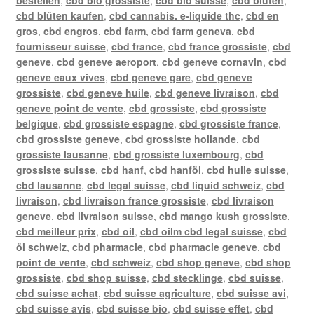
bestellen
,
cbd bio grossiste
,
cbd bio suisse
,
cbd blüten
,
cbd blüten kaufen
,
cbd cannabis. e-liquide thc
,
cbd en
gros
,
cbd engros
,
cbd farm
,
cbd farm geneva
,
cbd
fournisseur suisse
,
cbd france
,
cbd france grossiste
,
cbd
geneve
,
cbd geneve aeroport
,
cbd geneve cornavin
,
cbd
geneve eaux vives
,
cbd geneve gare
,
cbd geneve
grossiste
,
cbd geneve huile
,
cbd geneve livraison
,
cbd
geneve point de vente
,
cbd grossiste
,
cbd grossiste
belgique
,
cbd grossiste espagne
,
cbd grossiste france
,
cbd grossiste geneve
,
cbd grossiste hollande
,
cbd
grossiste lausanne
,
cbd grossiste luxembourg
,
cbd
grossiste suisse
,
cbd hanf
,
cbd hanföl
,
cbd huile suisse
,
cbd lausanne
,
cbd legal suisse
,
cbd liquid schweiz
,
cbd
livraison
,
cbd livraison france grossiste
,
cbd livraison
geneve
,
cbd livraison suisse
,
cbd mango kush grossiste
,
cbd meilleur prix
,
cbd oil
,
cbd oilm cbd legal suisse
,
cbd
öl schweiz
,
cbd pharmacie
,
cbd pharmacie geneve
,
cbd
point de vente
,
cbd schweiz
,
cbd shop geneve
,
cbd shop
grossiste
,
cbd shop suisse
,
cbd stecklinge
,
cbd suisse
,
cbd suisse achat
,
cbd suisse agriculture
,
cbd suisse avi
,
cbd suisse avis
,
cbd suisse bio
,
cbd suisse effet
,
cbd