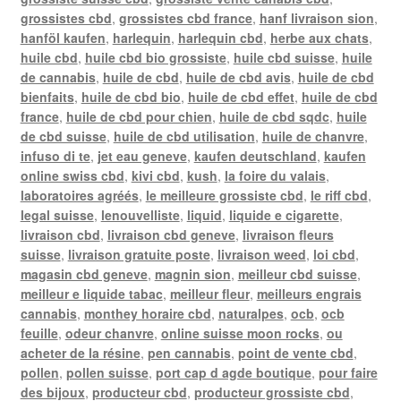
grossistes cbd
,
grossistes cbd france
,
hanf livraison sion
,
hanföl kaufen
,
harlequin
,
harlequin cbd
,
herbe aux chats
,
huile cbd
,
huile cbd bio grossiste
,
huile cbd suisse
,
huile
de cannabis
,
huile de cbd
,
huile de cbd avis
,
huile de cbd
bienfaits
,
huile de cbd bio
,
huile de cbd effet
,
huile de cbd
france
,
huile de cbd pour chien
,
huile de cbd sqdc
,
huile
de cbd suisse
,
huile de cbd utilisation
,
huile de chanvre
,
infuso di te
,
jet eau geneve
,
kaufen deutschland
,
kaufen
online swiss cbd
,
kivi cbd
,
kush
,
la foire du valais
,
laboratoires agréés
,
le meilleure grossiste cbd
,
le riff cbd
,
legal suisse
,
lenouvelliste
,
liquid
,
liquide e cigarette
,
livraison cbd
,
livraison cbd geneve
,
livraison fleurs
suisse
,
livraison gratuite poste
,
livraison weed
,
loi cbd
,
magasin cbd geneve
,
magnin sion
,
meilleur cbd suisse
,
meilleur e liquide tabac
,
meilleur fleur
,
meilleurs engrais
cannabis
,
monthey horaire cbd
,
naturalpes
,
ocb
,
ocb
feuille
,
odeur chanvre
,
online suisse moon rocks
,
ou
acheter de la résine
,
pen cannabis
,
point de vente cbd
,
pollen
,
pollen suisse
,
port cap d agde boutique
,
pour faire
des bijoux
,
producteur cbd
,
producteur grossiste cbd
,