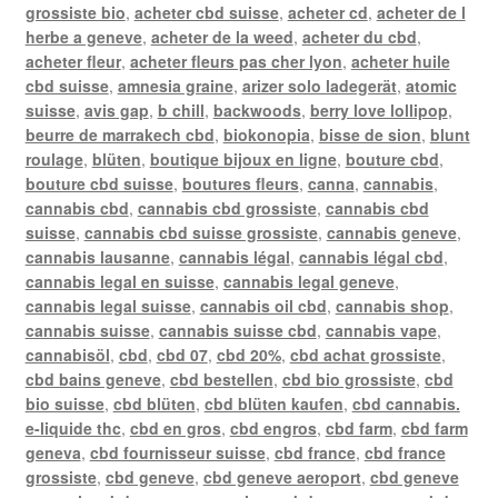
grossiste bio
,
acheter cbd suisse
,
acheter cd
,
acheter de l
herbe a geneve
,
acheter de la weed
,
acheter du cbd
,
acheter fleur
,
acheter fleurs pas cher lyon
,
acheter huile
cbd suisse
,
amnesia graine
,
arizer solo ladegerät
,
atomic
suisse
,
avis gap
,
b chill
,
backwoods
,
berry love lollipop
,
beurre de marrakech cbd
,
biokonopia
,
bisse de sion
,
blunt
roulage
,
blüten
,
boutique bijoux en ligne
,
bouture cbd
,
bouture cbd suisse
,
boutures fleurs
,
canna
,
cannabis
,
cannabis cbd
,
cannabis cbd grossiste
,
cannabis cbd
suisse
,
cannabis cbd suisse grossiste
,
cannabis geneve
,
cannabis lausanne
,
cannabis légal
,
cannabis légal cbd
,
cannabis legal en suisse
,
cannabis legal geneve
,
cannabis legal suisse
,
cannabis oil cbd
,
cannabis shop
,
cannabis suisse
,
cannabis suisse cbd
,
cannabis vape
,
cannabisöl
,
cbd
,
cbd 07
,
cbd 20%
,
cbd achat grossiste
,
cbd bains geneve
,
cbd bestellen
,
cbd bio grossiste
,
cbd
bio suisse
,
cbd blüten
,
cbd blüten kaufen
,
cbd cannabis.
e-liquide thc
,
cbd en gros
,
cbd engros
,
cbd farm
,
cbd farm
geneva
,
cbd fournisseur suisse
,
cbd france
,
cbd france
grossiste
,
cbd geneve
,
cbd geneve aeroport
,
cbd geneve