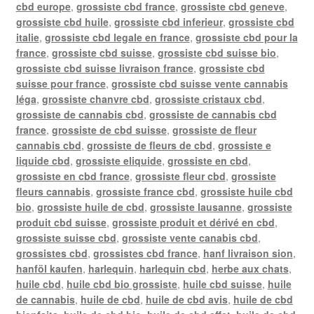
cbd europe
,
grossiste cbd france
,
grossiste cbd geneve
,
grossiste cbd huile
,
grossiste cbd inferieur
,
grossiste cbd
italie
,
grossiste cbd legale en france
,
grossiste cbd pour la
france
,
grossiste cbd suisse
,
grossiste cbd suisse bio
,
grossiste cbd suisse livraison france
,
grossiste cbd
suisse pour france
,
grossiste cbd suisse vente cannabis
léga
,
grossiste chanvre cbd
,
grossiste cristaux cbd
,
grossiste de cannabis cbd
,
grossiste de cannabis cbd
france
,
grossiste de cbd suisse
,
grossiste de fleur
cannabis cbd
,
grossiste de fleurs de cbd
,
grossiste e
liquide cbd
,
grossiste eliquide
,
grossiste en cbd
,
grossiste en cbd france
,
grossiste fleur cbd
,
grossiste
fleurs cannabis
,
grossiste france cbd
,
grossiste huile cbd
bio
,
grossiste huile de cbd
,
grossiste lausanne
,
grossiste
produit cbd suisse
,
grossiste produit et dérivé en cbd
,
grossiste suisse cbd
,
grossiste vente canabis cbd
,
grossistes cbd
,
grossistes cbd france
,
hanf livraison sion
,
hanföl kaufen
,
harlequin
,
harlequin cbd
,
herbe aux chats
,
huile cbd
,
huile cbd bio grossiste
,
huile cbd suisse
,
huile
de cannabis
,
huile de cbd
,
huile de cbd avis
,
huile de cbd