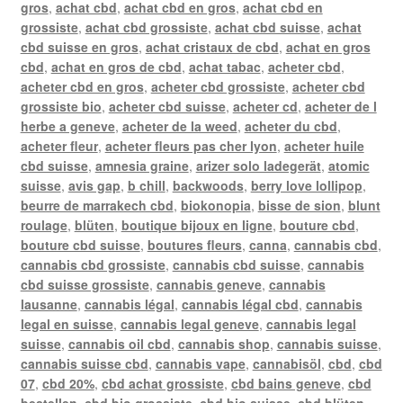
gros
,
achat cbd
,
achat cbd en gros
,
achat cbd en
grossiste
,
achat cbd grossiste
,
achat cbd suisse
,
achat
cbd suisse en gros
,
achat cristaux de cbd
,
achat en gros
cbd
,
achat en gros de cbd
,
achat tabac
,
acheter cbd
,
acheter cbd en gros
,
acheter cbd grossiste
,
acheter cbd
grossiste bio
,
acheter cbd suisse
,
acheter cd
,
acheter de l
herbe a geneve
,
acheter de la weed
,
acheter du cbd
,
acheter fleur
,
acheter fleurs pas cher lyon
,
acheter huile
cbd suisse
,
amnesia graine
,
arizer solo ladegerät
,
atomic
suisse
,
avis gap
,
b chill
,
backwoods
,
berry love lollipop
,
beurre de marrakech cbd
,
biokonopia
,
bisse de sion
,
blunt
roulage
,
blüten
,
boutique bijoux en ligne
,
bouture cbd
,
bouture cbd suisse
,
boutures fleurs
,
canna
,
cannabis cbd
,
cannabis cbd grossiste
,
cannabis cbd suisse
,
cannabis
cbd suisse grossiste
,
cannabis geneve
,
cannabis
lausanne
,
cannabis légal
,
cannabis légal cbd
,
cannabis
legal en suisse
,
cannabis legal geneve
,
cannabis legal
suisse
,
cannabis oil cbd
,
cannabis shop
,
cannabis suisse
,
cannabis suisse cbd
,
cannabis vape
,
cannabisöl
,
cbd
,
cbd
07
,
cbd 20%
,
cbd achat grossiste
,
cbd bains geneve
,
cbd