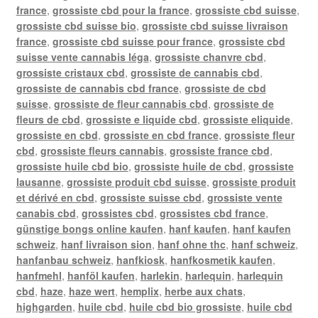
france
,
grossiste cbd pour la france
,
grossiste cbd suisse
,
grossiste cbd suisse bio
,
grossiste cbd suisse livraison
france
,
grossiste cbd suisse pour france
,
grossiste cbd
suisse vente cannabis léga
,
grossiste chanvre cbd
,
grossiste cristaux cbd
,
grossiste de cannabis cbd
,
grossiste de cannabis cbd france
,
grossiste de cbd
suisse
,
grossiste de fleur cannabis cbd
,
grossiste de
fleurs de cbd
,
grossiste e liquide cbd
,
grossiste eliquide
,
grossiste en cbd
,
grossiste en cbd france
,
grossiste fleur
cbd
,
grossiste fleurs cannabis
,
grossiste france cbd
,
grossiste huile cbd bio
,
grossiste huile de cbd
,
grossiste
lausanne
,
grossiste produit cbd suisse
,
grossiste produit
et dérivé en cbd
,
grossiste suisse cbd
,
grossiste vente
canabis cbd
,
grossistes cbd
,
grossistes cbd france
,
günstige bongs online kaufen
,
hanf kaufen
,
hanf kaufen
schweiz
,
hanf livraison sion
,
hanf ohne thc
,
hanf schweiz
,
hanfanbau schweiz
,
hanfkiosk
,
hanfkosmetik kaufen
,
hanfmehl
,
hanföl kaufen
,
harlekin
,
harlequin
,
harlequin
cbd
,
haze
,
haze wert
,
hemplix
,
herbe aux chats
,
highgarden
,
huile cbd
,
huile cbd bio grossiste
,
huile cbd