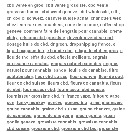
cbd vente en gros
,
cbd vente grossiste
,
cbd vente
grossiste france
,
cbd weed geneve
,
cbd wholesale
,
cdb
,
ch cbd öl schweiz
,
chanvre suisse achat
,
charlotte's web
,
chez leon rue des bouchers
,
code de la route
,
coffee shop
geneve
,
comment faire de l engrais pour cannabis
,
creme
vichy
,
cristaux cbd grossiste
,
devenir revendeur cbd
,
dosage huile de cbd
,
dr green
,
dropshipping france
,
e
liquid magasin bio
,
e liquide cbd
,
e liquide cbd en gros
,
e
liquide thc
,
effet du cbd
,
effet la meilleure
,
engrais
croissance cannabis
,
engrais naturel cannabis
,
engrais
naturel pour cannabis
,
eshop
,
feuille de canabise
,
filtre
actitube slim
,
fleur cbd suisse
,
fleur chanvre
,
fleur de cbd
,
fleur de cbd suisse
,
fleurs cbd
,
fleurs de cannabis
,
fleurs
de cbd
,
fournisseur cbd
,
fournisseur cbd suisse
,
fournisseur grossiste cbd
,
fr
,
france vape
,
fribourg vape
pen
,
funky monkey
,
genève
,
geneve bio
,
gimel pharmacie
,
graine cannabis
,
graine cbd suisse
,
graine chanvre
,
graine
de cannabis
,
graine de shopping
,
green gorilla
,
green
gorilla geneve
,
grossiste cannabis
,
grossiste cannabis
cbd suisse
,
grossiste cbd
,
grossiste cbd bio
,
grossiste