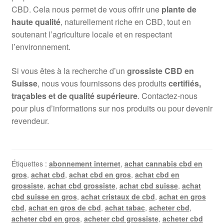
CBD. Cela nous permet de vous offrir une
plante de
haute qualité
, naturellement riche en CBD, tout en
soutenant l’agriculture locale et en respectant
l’environnement.
Si vous êtes à la recherche d’un
grossiste CBD en
Suisse
, nous vous fournissons des produits
certifiés,
traçables et de qualité supérieure
. Contactez-nous
pour plus d’informations sur nos produits ou pour devenir
revendeur.
Étiquettes :
abonnement internet
,
achat cannabis cbd en
gros
,
achat cbd
,
achat cbd en gros
,
achat cbd en
grossiste
,
achat cbd grossiste
,
achat cbd suisse
,
achat
cbd suisse en gros
,
achat cristaux de cbd
,
achat en gros
cbd
,
achat en gros de cbd
,
achat tabac
,
acheter cbd
,
acheter cbd en gros
,
acheter cbd grossiste
,
acheter cbd