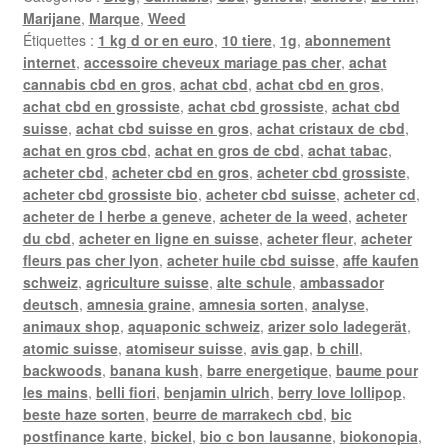
Marijane
,
Marque
,
Weed
Étiquettes :
1 kg d or en euro
,
10 tiere
,
1g
,
abonnement
internet
,
accessoire cheveux mariage pas cher
,
achat
cannabis cbd en gros
,
achat cbd
,
achat cbd en gros
,
achat cbd en grossiste
,
achat cbd grossiste
,
achat cbd
suisse
,
achat cbd suisse en gros
,
achat cristaux de cbd
,
achat en gros cbd
,
achat en gros de cbd
,
achat tabac
,
acheter cbd
,
acheter cbd en gros
,
acheter cbd grossiste
,
acheter cbd grossiste bio
,
acheter cbd suisse
,
acheter cd
,
acheter de l herbe a geneve
,
acheter de la weed
,
acheter
du cbd
,
acheter en ligne en suisse
,
acheter fleur
,
acheter
fleurs pas cher lyon
,
acheter huile cbd suisse
,
affe kaufen
schweiz
,
agriculture suisse
,
alte schule
,
ambassador
deutsch
,
amnesia graine
,
amnesia sorten
,
analyse
,
animaux shop
,
aquaponic schweiz
,
arizer solo ladegerät
,
atomic suisse
,
atomiseur suisse
,
avis gap
,
b chill
,
backwoods
,
banana kush
,
barre energetique
,
baume pour
les mains
,
belli fiori
,
benjamin ulrich
,
berry love lollipop
,
beste haze sorten
,
beurre de marrakech cbd
,
bic
postfinance karte
,
bickel
,
bio c bon lausanne
,
biokonopia
,