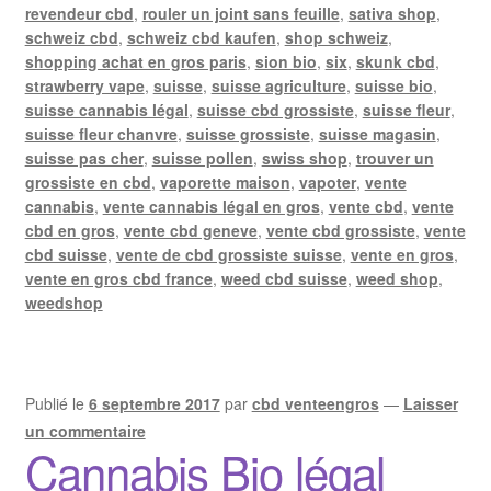
revendeur cbd
,
rouler un joint sans feuille
,
sativa shop
,
schweiz cbd
,
schweiz cbd kaufen
,
shop schweiz
,
shopping achat en gros paris
,
sion bio
,
six
,
skunk cbd
,
strawberry vape
,
suisse
,
suisse agriculture
,
suisse bio
,
suisse cannabis légal
,
suisse cbd grossiste
,
suisse fleur
,
suisse fleur chanvre
,
suisse grossiste
,
suisse magasin
,
suisse pas cher
,
suisse pollen
,
swiss shop
,
trouver un
grossiste en cbd
,
vaporette maison
,
vapoter
,
vente
cannabis
,
vente cannabis légal en gros
,
vente cbd
,
vente
cbd en gros
,
vente cbd geneve
,
vente cbd grossiste
,
vente
cbd suisse
,
vente de cbd grossiste suisse
,
vente en gros
,
vente en gros cbd france
,
weed cbd suisse
,
weed shop
,
weedshop
Publié le
6 septembre 2017
par
cbd venteengros
—
Laisser
un commentaire
Cannabis Bio légal