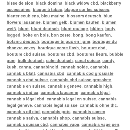
bisse de sion
,
black domina
,
black widow cbd
,
blackberry
accessoires
,
blague à tabac
,
blague sur les suisses
,
blatter ecublens
,
bleu marine
,
blossom deutsch
,
blue
flowers lausanne
,
blumen gelb
,
blumen kaufen
,
blumen
weiß
,
blunt
,
blunt deutsch
,
blunt roulage
,
blüten
,
body
leggeri
,
boite en bois
,
bon zeste
,
bong
,
bong kaufen
,
botanic deutsch
,
boutique bijoux en ligne
,
boutique du
chanvre vevey
,
boutique vente flash
,
bouture cbd
,
bouture cbd suisse
,
boutures cbd
,
boutures fleurs
,
bubble
gum
,
bulk deutsch
,
calm deutsch
,
canal suisse
,
candy
kush
,
canna
,
cannabinoid
,
cannabinoide
,
cannabis
,
cannabis blatt
,
cannabis cbd
,
cannabis cbd grossiste
,
cannabis cbd suisse
,
cannabis cbd suisse grossiste
,
cannabis en suisse
,
cannabis geneve
,
cannabis high
,
cannabis indica
,
cannabis lausanne
,
cannabis légal
,
cannabis légal cbd
,
cannabis legal en suisse
,
cannabis
legal geneve
,
cannabis legal suisse
,
cannabis ohne thc
,
cannabis oil cbd
,
cannabis pots
,
cannabis samen
,
cannabis sativa
,
cannabis shop
,
cannabis suisse
,
cannabis suisse cbd
,
cannabis vape
,
cannabis vape pen
,