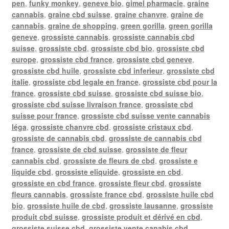
pen
,
funky monkey
,
geneve bio
,
gimel pharmacie
,
graine
cannabis
,
graine cbd suisse
,
graine chanvre
,
graine de
cannabis
,
graine de shopping
,
green gorilla
,
green gorilla
geneve
,
grossiste cannabis
,
grossiste cannabis cbd
suisse
,
grossiste cbd
,
grossiste cbd bio
,
grossiste cbd
europe
,
grossiste cbd france
,
grossiste cbd geneve
,
grossiste cbd huile
,
grossiste cbd inferieur
,
grossiste cbd
italie
,
grossiste cbd legale en france
,
grossiste cbd pour la
france
,
grossiste cbd suisse
,
grossiste cbd suisse bio
,
grossiste cbd suisse livraison france
,
grossiste cbd
suisse pour france
,
grossiste cbd suisse vente cannabis
léga
,
grossiste chanvre cbd
,
grossiste cristaux cbd
,
grossiste de cannabis cbd
,
grossiste de cannabis cbd
france
,
grossiste de cbd suisse
,
grossiste de fleur
cannabis cbd
,
grossiste de fleurs de cbd
,
grossiste e
liquide cbd
,
grossiste eliquide
,
grossiste en cbd
,
grossiste en cbd france
,
grossiste fleur cbd
,
grossiste
fleurs cannabis
,
grossiste france cbd
,
grossiste huile cbd
bio
,
grossiste huile de cbd
,
grossiste lausanne
,
grossiste
produit cbd suisse
,
grossiste produit et dérivé en cbd
,
grossiste suisse cbd
,
grossiste vente canabis cbd
,