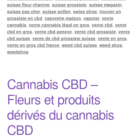
suisse fleur chanvre
,
suisse grossiste
,
suisse magasin
,
suisse pas cher
,
suisse pollen
,
swiss shop
,
trouver un
grossiste en cbd
,
vaporette maison
,
vapoter
,
vente
cannabis
,
vente cannabis légal en gros
,
vente cbd
,
vente
cbd en gros
,
vente cbd geneve
,
vente cbd grossiste
,
vente
cbd suisse
,
vente de cbd grossiste suisse
,
vente en gros
,
vente en gros cbd france
,
weed cbd suisse
,
weed shop
,
weedshop
Cannabis CBD –
Fleurs et produits
dérivés du cannabis
CBD