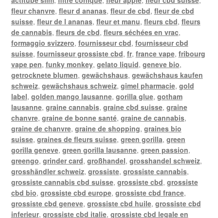
fleur chanvre
,
fleur d ananas
,
fleur de cbd
,
fleur de cbd
suisse
,
fleur de l ananas
,
fleur et manu
,
fleurs cbd
,
fleurs
de cannabis
,
fleurs de cbd
,
fleurs séchées en vrac
,
formaggio svizzero
,
fournisseur cbd
,
fournisseur cbd
suisse
,
fournisseur grossiste cbd
,
fr
,
france vape
,
fribourg
vape pen
,
funky monkey
,
gelato liquid
,
geneve bio
,
getrocknete blumen
,
gewächshaus
,
gewächshaus kaufen
schweiz
,
gewächshaus schweiz
,
gimel pharmacie
,
gold
label
,
golden mango lausanne
,
gorilla glue
,
gotham
lausanne
,
graine cannabis
,
graine cbd suisse
,
graine
chanvre
,
graine de bonne santé
,
graine de cannabis
,
graine de chanvre
,
graine de shopping
,
graines bio
suisse
,
graines de fleurs suisse
,
green gorilla
,
green
gorilla geneve
,
green gorilla lausanne
,
green passion
,
greengo
,
grinder card
,
großhandel
,
grosshandel schweiz
,
grosshändler schweiz
,
grossiste
,
grossiste cannabis
,
grossiste cannabis cbd suisse
,
grossiste cbd
,
grossiste
cbd bio
,
grossiste cbd europe
,
grossiste cbd france
,
grossiste cbd geneve
,
grossiste cbd huile
,
grossiste cbd
inferieur
,
grossiste cbd italie
,
grossiste cbd legale en