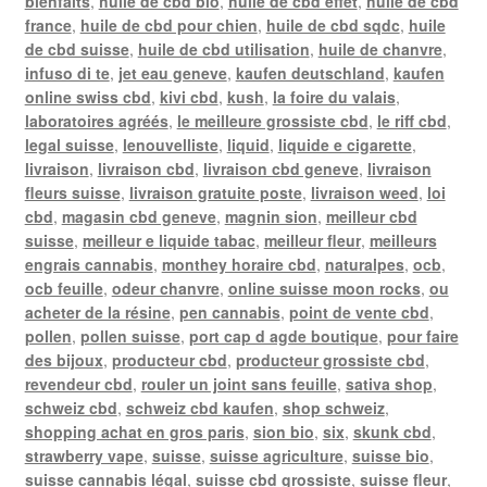
bienfaits
,
huile de cbd bio
,
huile de cbd effet
,
huile de cbd
france
,
huile de cbd pour chien
,
huile de cbd sqdc
,
huile
de cbd suisse
,
huile de cbd utilisation
,
huile de chanvre
,
infuso di te
,
jet eau geneve
,
kaufen deutschland
,
kaufen
online swiss cbd
,
kivi cbd
,
kush
,
la foire du valais
,
laboratoires agréés
,
le meilleure grossiste cbd
,
le riff cbd
,
legal suisse
,
lenouvelliste
,
liquid
,
liquide e cigarette
,
livraison
,
livraison cbd
,
livraison cbd geneve
,
livraison
fleurs suisse
,
livraison gratuite poste
,
livraison weed
,
loi
cbd
,
magasin cbd geneve
,
magnin sion
,
meilleur cbd
suisse
,
meilleur e liquide tabac
,
meilleur fleur
,
meilleurs
engrais cannabis
,
monthey horaire cbd
,
naturalpes
,
ocb
,
ocb feuille
,
odeur chanvre
,
online suisse moon rocks
,
ou
acheter de la résine
,
pen cannabis
,
point de vente cbd
,
pollen
,
pollen suisse
,
port cap d agde boutique
,
pour faire
des bijoux
,
producteur cbd
,
producteur grossiste cbd
,
revendeur cbd
,
rouler un joint sans feuille
,
sativa shop
,
schweiz cbd
,
schweiz cbd kaufen
,
shop schweiz
,
shopping achat en gros paris
,
sion bio
,
six
,
skunk cbd
,
strawberry vape
,
suisse
,
suisse agriculture
,
suisse bio
,
suisse cannabis légal
,
suisse cbd grossiste
,
suisse fleur
,