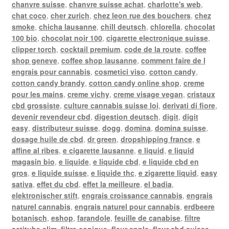
chanvre suisse
,
chanvre suisse achat
,
charlotte's web
,
chat coco
,
cher zurich
,
chez leon rue des bouchers
,
chez
smoke
,
chicha lausanne
,
chill deutsch
,
chlorella
,
chocolat
100 bio
,
chocolat noir 100
,
cigarette electronique suisse
,
clipper torch
,
cocktail premium
,
code de la route
,
coffee
shop geneve
,
coffee shop lausanne
,
comment faire de l
engrais pour cannabis
,
cosmetici viso
,
cotton candy
,
cotton candy brandy
,
cotton candy online shop
,
creme
pour les mains
,
creme vichy
,
creme visage vegan
,
cristaux
cbd grossiste
,
culture cannabis suisse loi
,
derivati di fiore
,
devenir revendeur cbd
,
digestion deutsch
,
digit
,
digit
easy
,
distributeur suisse
,
dogg
,
domina
,
domina suisse
,
dosage huile de cbd
,
dr green
,
dropshipping france
,
e
affine al ribes
,
e cigarette lausanne
,
e liquid
,
e liquid
magasin bio
,
e liquide
,
e liquide cbd
,
e liquide cbd en
gros
,
e liquide suisse
,
e liquide thc
,
e zigarette liquid
,
easy
sativa
,
effet du cbd
,
effet la meilleure
,
el badia
,
elektronischer stift
,
engrais croissance cannabis
,
engrais
naturel cannabis
,
engrais naturel pour cannabis
,
erdbeere
botanisch
,
eshop
,
farandole
,
feuille de canabise
,
filtre
actitube slim
,
filtre conique
,
fleur apple
,
fleur cbd suisse
,