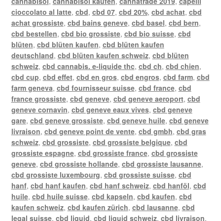
cannabisöl
,
cannabisöl kaufen
,
cannatrade 2019
,
capelli
cioccolato al latte
,
cbd
,
cbd 07
,
cbd 20%
,
cbd achat
,
cbd
achat grossiste
,
cbd bains geneve
,
cbd basel
,
cbd bern
,
cbd bestellen
,
cbd bio grossiste
,
cbd bio suisse
,
cbd
blüten
,
cbd blüten kaufen
,
cbd blüten kaufen
deutschland
,
cbd blüten kaufen schweiz
,
cbd blüten
schweiz
,
cbd cannabis. e-liquide thc
,
cbd ch
,
cbd chien
,
cbd cup
,
cbd effet
,
cbd en gros
,
cbd engros
,
cbd farm
,
cbd
farm geneva
,
cbd fournisseur suisse
,
cbd france
,
cbd
france grossiste
,
cbd geneve
,
cbd geneve aeroport
,
cbd
geneve cornavin
,
cbd geneve eaux vives
,
cbd geneve
gare
,
cbd geneve grossiste
,
cbd geneve huile
,
cbd geneve
livraison
,
cbd geneve point de vente
,
cbd gmbh
,
cbd gras
schweiz
,
cbd grossiste
,
cbd grossiste belgique
,
cbd
grossiste espagne
,
cbd grossiste france
,
cbd grossiste
geneve
,
cbd grossiste hollande
,
cbd grossiste lausanne
,
cbd grossiste luxembourg
,
cbd grossiste suisse
,
cbd
hanf
,
cbd hanf kaufen
,
cbd hanf schweiz
,
cbd hanföl
,
cbd
huile
,
cbd huile suisse
,
cbd kapseln
,
cbd kaufen
,
cbd
kaufen schweiz
,
cbd kaufen zürich
,
cbd lausanne
,
cbd
legal suisse
,
cbd liquid
,
cbd liquid schweiz
,
cbd livraison
,