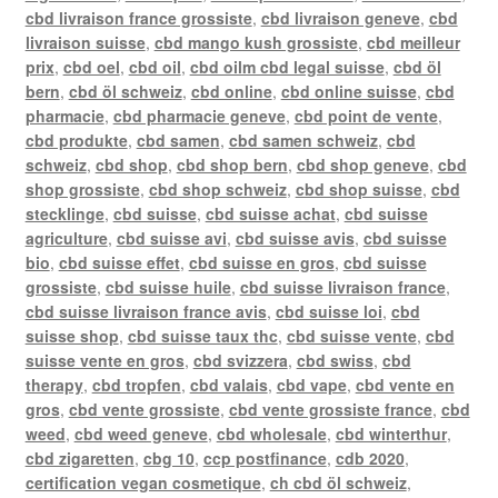
cbd livraison france grossiste
,
cbd livraison geneve
,
cbd
livraison suisse
,
cbd mango kush grossiste
,
cbd meilleur
prix
,
cbd oel
,
cbd oil
,
cbd oilm cbd legal suisse
,
cbd öl
bern
,
cbd öl schweiz
,
cbd online
,
cbd online suisse
,
cbd
pharmacie
,
cbd pharmacie geneve
,
cbd point de vente
,
cbd produkte
,
cbd samen
,
cbd samen schweiz
,
cbd
schweiz
,
cbd shop
,
cbd shop bern
,
cbd shop geneve
,
cbd
shop grossiste
,
cbd shop schweiz
,
cbd shop suisse
,
cbd
stecklinge
,
cbd suisse
,
cbd suisse achat
,
cbd suisse
agriculture
,
cbd suisse avi
,
cbd suisse avis
,
cbd suisse
bio
,
cbd suisse effet
,
cbd suisse en gros
,
cbd suisse
grossiste
,
cbd suisse huile
,
cbd suisse livraison france
,
cbd suisse livraison france avis
,
cbd suisse loi
,
cbd
suisse shop
,
cbd suisse taux thc
,
cbd suisse vente
,
cbd
suisse vente en gros
,
cbd svizzera
,
cbd swiss
,
cbd
therapy
,
cbd tropfen
,
cbd valais
,
cbd vape
,
cbd vente en
gros
,
cbd vente grossiste
,
cbd vente grossiste france
,
cbd
weed
,
cbd weed geneve
,
cbd wholesale
,
cbd winterthur
,
cbd zigaretten
,
cbg 10
,
ccp postfinance
,
cdb 2020
,
certification vegan cosmetique
,
ch cbd öl schweiz
,