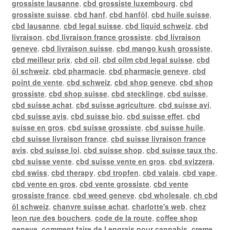
grossiste lausanne
,
cbd grossiste luxembourg
,
cbd
grossiste suisse
,
cbd hanf
,
cbd hanföl
,
cbd huile suisse
,
cbd lausanne
,
cbd legal suisse
,
cbd liquid schweiz
,
cbd
livraison
,
cbd livraison france grossiste
,
cbd livraison
geneve
,
cbd livraison suisse
,
cbd mango kush grossiste
,
cbd meilleur prix
,
cbd oil
,
cbd oilm cbd legal suisse
,
cbd
öl schweiz
,
cbd pharmacie
,
cbd pharmacie geneve
,
cbd
point de vente
,
cbd schweiz
,
cbd shop geneve
,
cbd shop
grossiste
,
cbd shop suisse
,
cbd stecklinge
,
cbd suisse
,
cbd suisse achat
,
cbd suisse agriculture
,
cbd suisse avi
,
cbd suisse avis
,
cbd suisse bio
,
cbd suisse effet
,
cbd
suisse en gros
,
cbd suisse grossiste
,
cbd suisse huile
,
cbd suisse livraison france
,
cbd suisse livraison france
avis
,
cbd suisse loi
,
cbd suisse shop
,
cbd suisse taux thc
,
cbd suisse vente
,
cbd suisse vente en gros
,
cbd svizzera
,
cbd swiss
,
cbd therapy
,
cbd tropfen
,
cbd valais
,
cbd vape
,
cbd vente en gros
,
cbd vente grossiste
,
cbd vente
grossiste france
,
cbd weed geneve
,
cbd wholesale
,
ch cbd
öl schweiz
,
chanvre suisse achat
,
charlotte's web
,
chez
leon rue des bouchers
,
code de la route
,
coffee shop
geneve
,
comment faire de l engrais pour cannabis
,
creme