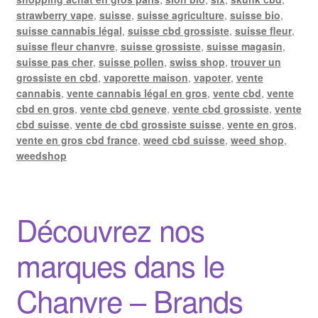
strawberry vape
,
suisse
,
suisse agriculture
,
suisse bio
,
suisse cannabis légal
,
suisse cbd grossiste
,
suisse fleur
,
suisse fleur chanvre
,
suisse grossiste
,
suisse magasin
,
suisse pas cher
,
suisse pollen
,
swiss shop
,
trouver un
grossiste en cbd
,
vaporette maison
,
vapoter
,
vente
cannabis
,
vente cannabis légal en gros
,
vente cbd
,
vente
cbd en gros
,
vente cbd geneve
,
vente cbd grossiste
,
vente
cbd suisse
,
vente de cbd grossiste suisse
,
vente en gros
,
vente en gros cbd france
,
weed cbd suisse
,
weed shop
,
weedshop
Découvrez nos
marques dans le
Chanvre – Brands