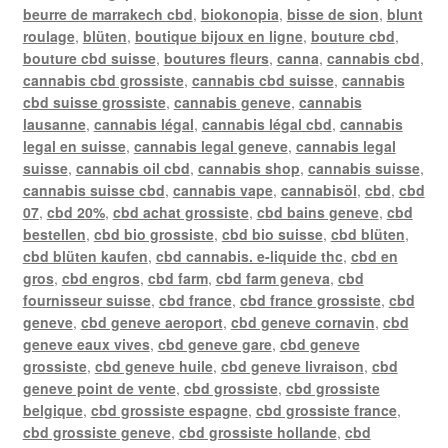
beurre de marrakech cbd
,
biokonopia
,
bisse de sion
,
blunt
roulage
,
blüten
,
boutique bijoux en ligne
,
bouture cbd
,
bouture cbd suisse
,
boutures fleurs
,
canna
,
cannabis cbd
,
cannabis cbd grossiste
,
cannabis cbd suisse
,
cannabis
cbd suisse grossiste
,
cannabis geneve
,
cannabis
lausanne
,
cannabis légal
,
cannabis légal cbd
,
cannabis
legal en suisse
,
cannabis legal geneve
,
cannabis legal
suisse
,
cannabis oil cbd
,
cannabis shop
,
cannabis suisse
,
cannabis suisse cbd
,
cannabis vape
,
cannabisöl
,
cbd
,
cbd
07
,
cbd 20%
,
cbd achat grossiste
,
cbd bains geneve
,
cbd
bestellen
,
cbd bio grossiste
,
cbd bio suisse
,
cbd blüten
,
cbd blüten kaufen
,
cbd cannabis. e-liquide thc
,
cbd en
gros
,
cbd engros
,
cbd farm
,
cbd farm geneva
,
cbd
fournisseur suisse
,
cbd france
,
cbd france grossiste
,
cbd
geneve
,
cbd geneve aeroport
,
cbd geneve cornavin
,
cbd
geneve eaux vives
,
cbd geneve gare
,
cbd geneve
grossiste
,
cbd geneve huile
,
cbd geneve livraison
,
cbd
geneve point de vente
,
cbd grossiste
,
cbd grossiste
belgique
,
cbd grossiste espagne
,
cbd grossiste france
,
cbd grossiste geneve
,
cbd grossiste hollande
,
cbd