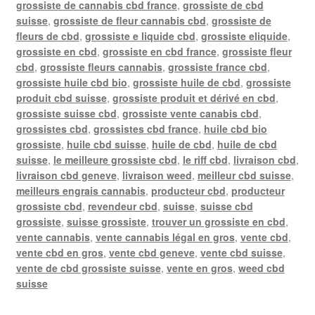
grossiste de cannabis cbd france
,
grossiste de cbd
suisse
,
grossiste de fleur cannabis cbd
,
grossiste de
fleurs de cbd
,
grossiste e liquide cbd
,
grossiste eliquide
,
grossiste en cbd
,
grossiste en cbd france
,
grossiste fleur
cbd
,
grossiste fleurs cannabis
,
grossiste france cbd
,
grossiste huile cbd bio
,
grossiste huile de cbd
,
grossiste
produit cbd suisse
,
grossiste produit et dérivé en cbd
,
grossiste suisse cbd
,
grossiste vente canabis cbd
,
grossistes cbd
,
grossistes cbd france
,
huile cbd bio
grossiste
,
huile cbd suisse
,
huile de cbd
,
huile de cbd
suisse
,
le meilleure grossiste cbd
,
le riff cbd
,
livraison cbd
,
livraison cbd geneve
,
livraison weed
,
meilleur cbd suisse
,
meilleurs engrais cannabis
,
producteur cbd
,
producteur
grossiste cbd
,
revendeur cbd
,
suisse
,
suisse cbd
grossiste
,
suisse grossiste
,
trouver un grossiste en cbd
,
vente cannabis
,
vente cannabis légal en gros
,
vente cbd
,
vente cbd en gros
,
vente cbd geneve
,
vente cbd suisse
,
vente de cbd grossiste suisse
,
vente en gros
,
weed cbd
suisse