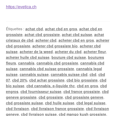
https://evetica.ch
Étiquettes :
achat cbd
,
achat cbd en gros
,
achat cbd en
grossiste
,
achat cbd grossiste
,
achat cbd suisse
,
achat
cristaux de cbd
,
acheter cbd
,
acheter cbd en gros
,
acheter
cbd grossiste
,
acheter cbd grossiste bio
,
acheter cbd
suisse
,
acheter de la weed
,
acheter du cbd
,
acheter fleur
,
acheter huile cbd suisse
,
bouture cbd suisse
,
boutures
fleurs
,
cannabis
,
cannabis cbd grossiste
,
cannabis cbd
suisse
,
cannabis cbd suisse grossiste
,
cannabis legal
suisse
,
cannabis suisse
,
cannabis suisse cbd
,
cbd
,
cbd
07
,
cbd 20%
,
cbd achat grossiste
,
cbd bio grossiste
,
cbd
bio suisse
,
cbd cannabis. e-liquide thc
,
cbd en gros
,
cbd
engros
,
cbd fournisseur suisse
,
cbd france grossiste
,
cbd
geneve grossiste
,
cbd grossiste
,
cbd grossiste geneve
,
cbd grossiste suisse
,
cbd huile suisse
,
cbd legal suisse
,
cbd livraison
,
cbd livraison france grossiste
,
cbd livraison
geneve
,
cbd livraison suisse
,
cbd mango kush grossiste
,