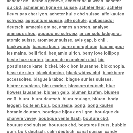
acheter de l herbe a geneve
,
acheter de la weed
,
acheter
du cbd
,
acheter en ligne en suisse
,
acheter fleur
,
acheter
fleurs pas cher lyon
,
acheter huile cbd suisse
,
affe kaufen
schweiz
,
agriculture suisse
,
alte schule
,
ambassador
deutsch
,
amnesia graine
,
amnesia sorten
,
analyse
,
animaux shop
,
aquaponic schweiz
,
arizer solo ladegerät
,
atomic suisse
,
atomiseur suisse
,
avis gap
,
b chill
,
backwoods
,
banana kush
,
barre energetique
,
baume pour
les mains
,
belli fiori
,
benjamin ulrich
,
berry love lollipop
,
beste haze sorten
,
beurre de marrakech cbd
,
bic
postfinance karte
,
bickel
,
bio c bon lausanne
,
biokonopia
,
bisse de sion
,
black domina
,
black widow cbd
,
blackberry
accessoires
,
blague à tabac
,
blague sur les suisses
,
blatter ecublens
,
bleu marine
,
blossom deutsch
,
blue
flowers lausanne
,
blumen gelb
,
blumen kaufen
,
blumen
weiß
,
blunt
,
blunt deutsch
,
blunt roulage
,
blüten
,
body
leggeri
,
boite en bois
,
bon zeste
,
bong
,
bong kaufen
,
botanic deutsch
,
boutique bijoux en ligne
,
boutique du
chanvre vevey
,
boutique vente flash
,
bouture cbd
,
bouture cbd suisse
,
boutures cbd
,
boutures fleurs
,
bubble
gum
,
bulk deutsch
,
calm deutsch
,
canal suisse
,
candy