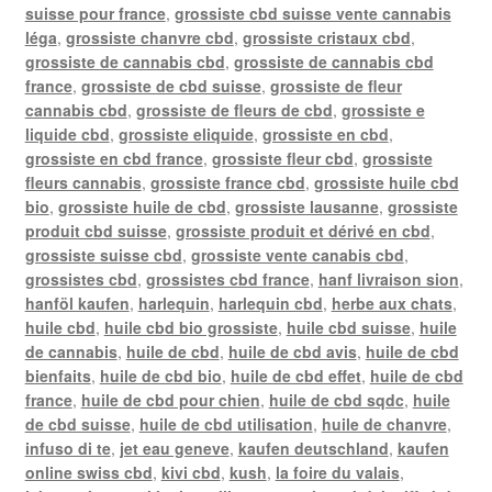
suisse pour france
,
grossiste cbd suisse vente cannabis
léga
,
grossiste chanvre cbd
,
grossiste cristaux cbd
,
grossiste de cannabis cbd
,
grossiste de cannabis cbd
france
,
grossiste de cbd suisse
,
grossiste de fleur
cannabis cbd
,
grossiste de fleurs de cbd
,
grossiste e
liquide cbd
,
grossiste eliquide
,
grossiste en cbd
,
grossiste en cbd france
,
grossiste fleur cbd
,
grossiste
fleurs cannabis
,
grossiste france cbd
,
grossiste huile cbd
bio
,
grossiste huile de cbd
,
grossiste lausanne
,
grossiste
produit cbd suisse
,
grossiste produit et dérivé en cbd
,
grossiste suisse cbd
,
grossiste vente canabis cbd
,
grossistes cbd
,
grossistes cbd france
,
hanf livraison sion
,
hanföl kaufen
,
harlequin
,
harlequin cbd
,
herbe aux chats
,
huile cbd
,
huile cbd bio grossiste
,
huile cbd suisse
,
huile
de cannabis
,
huile de cbd
,
huile de cbd avis
,
huile de cbd
bienfaits
,
huile de cbd bio
,
huile de cbd effet
,
huile de cbd
france
,
huile de cbd pour chien
,
huile de cbd sqdc
,
huile
de cbd suisse
,
huile de cbd utilisation
,
huile de chanvre
,
infuso di te
,
jet eau geneve
,
kaufen deutschland
,
kaufen
online swiss cbd
,
kivi cbd
,
kush
,
la foire du valais
,