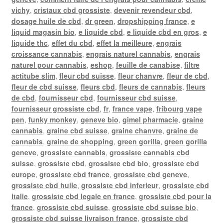
vichy
,
cristaux cbd grossiste
,
devenir revendeur cbd
,
dosage huile de cbd
,
dr green
,
dropshipping france
,
e
liquid magasin bio
,
e liquide cbd
,
e liquide cbd en gros
,
e
liquide thc
,
effet du cbd
,
effet la meilleure
,
engrais
croissance cannabis
,
engrais naturel cannabis
,
engrais
naturel pour cannabis
,
eshop
,
feuille de canabise
,
filtre
actitube slim
,
fleur cbd suisse
,
fleur chanvre
,
fleur de cbd
,
fleur de cbd suisse
,
fleurs cbd
,
fleurs de cannabis
,
fleurs
de cbd
,
fournisseur cbd
,
fournisseur cbd suisse
,
fournisseur grossiste cbd
,
fr
,
france vape
,
fribourg vape
pen
,
funky monkey
,
geneve bio
,
gimel pharmacie
,
graine
cannabis
,
graine cbd suisse
,
graine chanvre
,
graine de
cannabis
,
graine de shopping
,
green gorilla
,
green gorilla
geneve
,
grossiste cannabis
,
grossiste cannabis cbd
suisse
,
grossiste cbd
,
grossiste cbd bio
,
grossiste cbd
europe
,
grossiste cbd france
,
grossiste cbd geneve
,
grossiste cbd huile
,
grossiste cbd inferieur
,
grossiste cbd
italie
,
grossiste cbd legale en france
,
grossiste cbd pour la
france
,
grossiste cbd suisse
,
grossiste cbd suisse bio
,
grossiste cbd suisse livraison france
,
grossiste cbd