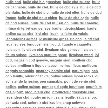
huile cbd
,
huile cbd bio grossiste
,
huile cbd suisse
,
huile
de cannabis
,
huile de cbd
,
huile de cbd avis
,
huile de cbd
bienfaits
,
huile de cbd bio
,
huile de cbd effet
,
huile de cbd
france
,
huile de cbd pour chien
,
huile de cbd sqdc
,
huile
de cbd suisse
,
huile de cbd utilisation
,
huile de chanvre
,
infuso di te
,
jet eau geneve
,
kaufen deutschland
,
kaufen
online swiss cbd
,
kivi cbd
,
kush
,
la foire du valais
,
laboratoires agréés
,
le meilleure grossiste cbd
,
le riff cbd
,
legal suisse
,
lenouvelliste
,
liquid
,
liquide e cigarette
,
livraison
,
livraison cbd
,
livraison cbd geneve
,
livraison
fleurs suisse
,
livraison gratuite poste
,
livraison weed
,
loi
cbd
,
magasin cbd geneve
,
magnin sion
,
meilleur cbd
suisse
,
meilleur e liquide tabac
,
meilleur fleur
,
meilleurs
engrais cannabis
,
monthey horaire cbd
,
naturalpes
,
ocb
,
ocb feuille
,
odeur chanvre
,
online suisse moon rocks
,
ou
acheter de la résine
,
pen cannabis
,
point de vente cbd
,
pollen
,
pollen suisse
,
port cap d agde boutique
,
pour faire
des bijoux
,
producteur cbd
,
producteur grossiste cbd
,
revendeur cbd
,
rouler un joint sans feuille
,
sativa shop
,
schweiz cbd
,
schweiz cbd kaufen
,
shop schweiz
,
shopping achat en gros paris
,
sion bio
,
six
,
skunk cbd
,