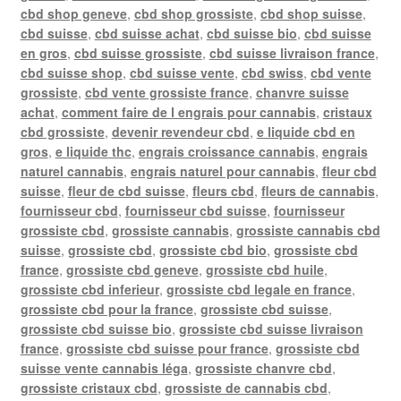
cbd shop geneve
,
cbd shop grossiste
,
cbd shop suisse
,
cbd suisse
,
cbd suisse achat
,
cbd suisse bio
,
cbd suisse
en gros
,
cbd suisse grossiste
,
cbd suisse livraison france
,
cbd suisse shop
,
cbd suisse vente
,
cbd swiss
,
cbd vente
grossiste
,
cbd vente grossiste france
,
chanvre suisse
achat
,
comment faire de l engrais pour cannabis
,
cristaux
cbd grossiste
,
devenir revendeur cbd
,
e liquide cbd en
gros
,
e liquide thc
,
engrais croissance cannabis
,
engrais
naturel cannabis
,
engrais naturel pour cannabis
,
fleur cbd
suisse
,
fleur de cbd suisse
,
fleurs cbd
,
fleurs de cannabis
,
fournisseur cbd
,
fournisseur cbd suisse
,
fournisseur
grossiste cbd
,
grossiste cannabis
,
grossiste cannabis cbd
suisse
,
grossiste cbd
,
grossiste cbd bio
,
grossiste cbd
france
,
grossiste cbd geneve
,
grossiste cbd huile
,
grossiste cbd inferieur
,
grossiste cbd legale en france
,
grossiste cbd pour la france
,
grossiste cbd suisse
,
grossiste cbd suisse bio
,
grossiste cbd suisse livraison
france
,
grossiste cbd suisse pour france
,
grossiste cbd
suisse vente cannabis léga
,
grossiste chanvre cbd
,
grossiste cristaux cbd
,
grossiste de cannabis cbd
,