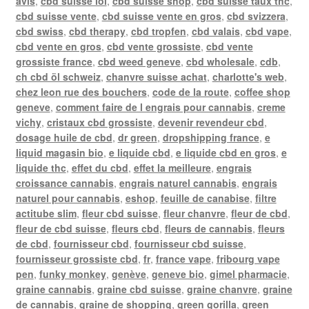
avis
,
cbd suisse loi
,
cbd suisse shop
,
cbd suisse taux thc
,
cbd suisse vente
,
cbd suisse vente en gros
,
cbd svizzera
,
cbd swiss
,
cbd therapy
,
cbd tropfen
,
cbd valais
,
cbd vape
,
cbd vente en gros
,
cbd vente grossiste
,
cbd vente
grossiste france
,
cbd weed geneve
,
cbd wholesale
,
cdb
,
ch cbd öl schweiz
,
chanvre suisse achat
,
charlotte's web
,
chez leon rue des bouchers
,
code de la route
,
coffee shop
geneve
,
comment faire de l engrais pour cannabis
,
creme
vichy
,
cristaux cbd grossiste
,
devenir revendeur cbd
,
dosage huile de cbd
,
dr green
,
dropshipping france
,
e
liquid magasin bio
,
e liquide cbd
,
e liquide cbd en gros
,
e
liquide thc
,
effet du cbd
,
effet la meilleure
,
engrais
croissance cannabis
,
engrais naturel cannabis
,
engrais
naturel pour cannabis
,
eshop
,
feuille de canabise
,
filtre
actitube slim
,
fleur cbd suisse
,
fleur chanvre
,
fleur de cbd
,
fleur de cbd suisse
,
fleurs cbd
,
fleurs de cannabis
,
fleurs
de cbd
,
fournisseur cbd
,
fournisseur cbd suisse
,
fournisseur grossiste cbd
,
fr
,
france vape
,
fribourg vape
pen
,
funky monkey
,
genève
,
geneve bio
,
gimel pharmacie
,
graine cannabis
,
graine cbd suisse
,
graine chanvre
,
graine
de cannabis
,
graine de shopping
,
green gorilla
,
green