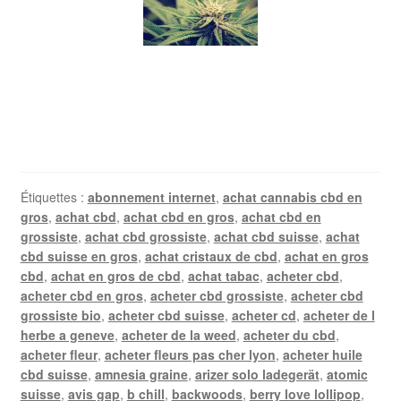
Étiquettes :
abonnement internet
,
achat cannabis cbd en
gros
,
achat cbd
,
achat cbd en gros
,
achat cbd en
grossiste
,
achat cbd grossiste
,
achat cbd suisse
,
achat
cbd suisse en gros
,
achat cristaux de cbd
,
achat en gros
cbd
,
achat en gros de cbd
,
achat tabac
,
acheter cbd
,
acheter cbd en gros
,
acheter cbd grossiste
,
acheter cbd
grossiste bio
,
acheter cbd suisse
,
acheter cd
,
acheter de l
herbe a geneve
,
acheter de la weed
,
acheter du cbd
,
acheter fleur
,
acheter fleurs pas cher lyon
,
acheter huile
cbd suisse
,
amnesia graine
,
arizer solo ladegerät
,
atomic
suisse
,
avis gap
,
b chill
,
backwoods
,
berry love lollipop
,