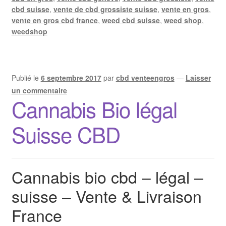
cbd suisse
,
vente de cbd grossiste suisse
,
vente en gros
,
vente en gros cbd france
,
weed cbd suisse
,
weed shop
,
weedshop
Publié le
6 septembre 2017
par
cbd venteengros
—
Laisser
un commentaire
Cannabis Bio légal
Suisse CBD
Cannabis bio cbd – légal –
suisse – Vente & Livraison
France