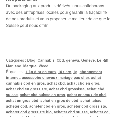
Du packaging aux produits dérivés, nous collaborons
avec des entreprises locales pour garantir la traçabilité
de nos produits et vous proposer le meilleur de ce que la
Suisse peut nous offrir !
Catégories :
Blog
,
Cannabis
,
Cbd
,
geneva
,
Genève
,
Le Riff
,
Marijane
,
Marque
,
Weed
Étiquettes :
1 kg d or en euro
,
10 tiere
,
1g
,
abonnement
internet
,
accessoire cheveux mariage pas cher
,
achat
cannabis cbd en gros
,
achat cbd
,
achat cbd en gros
,
achat cbd en grossiste
,
achat cbd grossiste
,
achat cbd
suisse
,
achat cbd suisse en gros
,
achat cristaux de cbd
,
achat en gros cbd
,
achat en gros de cbd
,
achat tabac
,
acheter cbd
,
acheter cbd en gros
,
acheter cbd grossiste
,
acheter cbd grossiste bio
,
acheter cbd suisse
,
acheter cd
,