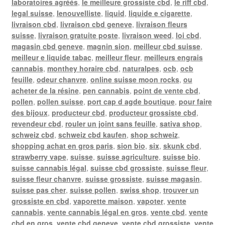
laboratoires agréés
,
le meilleure grossiste cbd
,
le riff cbd
,
legal suisse
,
lenouvelliste
,
liquid
,
liquide e cigarette
,
livraison cbd
,
livraison cbd geneve
,
livraison fleurs
suisse
,
livraison gratuite poste
,
livraison weed
,
loi cbd
,
magasin cbd geneve
,
magnin sion
,
meilleur cbd suisse
,
meilleur e liquide tabac
,
meilleur fleur
,
meilleurs engrais
cannabis
,
monthey horaire cbd
,
naturalpes
,
ocb
,
ocb
feuille
,
odeur chanvre
,
online suisse moon rocks
,
ou
acheter de la résine
,
pen cannabis
,
point de vente cbd
,
pollen
,
pollen suisse
,
port cap d agde boutique
,
pour faire
des bijoux
,
producteur cbd
,
producteur grossiste cbd
,
revendeur cbd
,
rouler un joint sans feuille
,
sativa shop
,
schweiz cbd
,
schweiz cbd kaufen
,
shop schweiz
,
shopping achat en gros paris
,
sion bio
,
six
,
skunk cbd
,
strawberry vape
,
suisse
,
suisse agriculture
,
suisse bio
,
suisse cannabis légal
,
suisse cbd grossiste
,
suisse fleur
,
suisse fleur chanvre
,
suisse grossiste
,
suisse magasin
,
suisse pas cher
,
suisse pollen
,
swiss shop
,
trouver un
grossiste en cbd
,
vaporette maison
,
vapoter
,
vente
cannabis
,
vente cannabis légal en gros
,
vente cbd
,
vente
cbd en gros
,
vente cbd geneve
,
vente cbd grossiste
,
vente