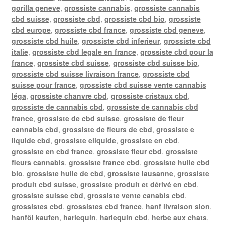
gorilla geneve
,
grossiste cannabis
,
grossiste cannabis
cbd suisse
,
grossiste cbd
,
grossiste cbd bio
,
grossiste
cbd europe
,
grossiste cbd france
,
grossiste cbd geneve
,
grossiste cbd huile
,
grossiste cbd inferieur
,
grossiste cbd
italie
,
grossiste cbd legale en france
,
grossiste cbd pour la
france
,
grossiste cbd suisse
,
grossiste cbd suisse bio
,
grossiste cbd suisse livraison france
,
grossiste cbd
suisse pour france
,
grossiste cbd suisse vente cannabis
léga
,
grossiste chanvre cbd
,
grossiste cristaux cbd
,
grossiste de cannabis cbd
,
grossiste de cannabis cbd
france
,
grossiste de cbd suisse
,
grossiste de fleur
cannabis cbd
,
grossiste de fleurs de cbd
,
grossiste e
liquide cbd
,
grossiste eliquide
,
grossiste en cbd
,
grossiste en cbd france
,
grossiste fleur cbd
,
grossiste
fleurs cannabis
,
grossiste france cbd
,
grossiste huile cbd
bio
,
grossiste huile de cbd
,
grossiste lausanne
,
grossiste
produit cbd suisse
,
grossiste produit et dérivé en cbd
,
grossiste suisse cbd
,
grossiste vente canabis cbd
,
grossistes cbd
,
grossistes cbd france
,
hanf livraison sion
,
hanföl kaufen
,
harlequin
,
harlequin cbd
,
herbe aux chats
,