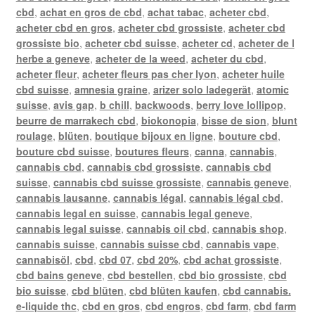
cbd
,
achat en gros de cbd
,
achat tabac
,
acheter cbd
,
acheter cbd en gros
,
acheter cbd grossiste
,
acheter cbd
grossiste bio
,
acheter cbd suisse
,
acheter cd
,
acheter de l
herbe a geneve
,
acheter de la weed
,
acheter du cbd
,
acheter fleur
,
acheter fleurs pas cher lyon
,
acheter huile
cbd suisse
,
amnesia graine
,
arizer solo ladegerät
,
atomic
suisse
,
avis gap
,
b chill
,
backwoods
,
berry love lollipop
,
beurre de marrakech cbd
,
biokonopia
,
bisse de sion
,
blunt
roulage
,
blüten
,
boutique bijoux en ligne
,
bouture cbd
,
bouture cbd suisse
,
boutures fleurs
,
canna
,
cannabis
,
cannabis cbd
,
cannabis cbd grossiste
,
cannabis cbd
suisse
,
cannabis cbd suisse grossiste
,
cannabis geneve
,
cannabis lausanne
,
cannabis légal
,
cannabis légal cbd
,
cannabis legal en suisse
,
cannabis legal geneve
,
cannabis legal suisse
,
cannabis oil cbd
,
cannabis shop
,
cannabis suisse
,
cannabis suisse cbd
,
cannabis vape
,
cannabisöl
,
cbd
,
cbd 07
,
cbd 20%
,
cbd achat grossiste
,
cbd bains geneve
,
cbd bestellen
,
cbd bio grossiste
,
cbd
bio suisse
,
cbd blüten
,
cbd blüten kaufen
,
cbd cannabis.
e-liquide thc
,
cbd en gros
,
cbd engros
,
cbd farm
,
cbd farm