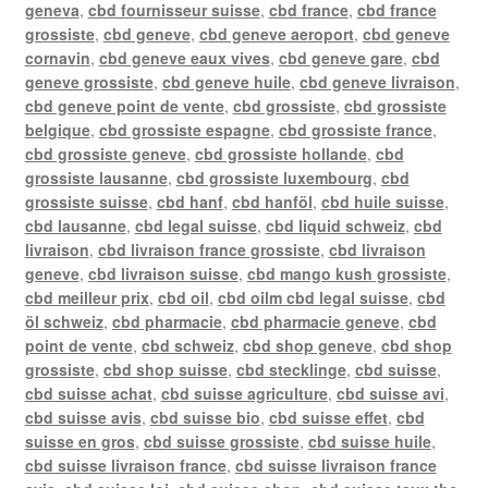
geneva
,
cbd fournisseur suisse
,
cbd france
,
cbd france
grossiste
,
cbd geneve
,
cbd geneve aeroport
,
cbd geneve
cornavin
,
cbd geneve eaux vives
,
cbd geneve gare
,
cbd
geneve grossiste
,
cbd geneve huile
,
cbd geneve livraison
,
cbd geneve point de vente
,
cbd grossiste
,
cbd grossiste
belgique
,
cbd grossiste espagne
,
cbd grossiste france
,
cbd grossiste geneve
,
cbd grossiste hollande
,
cbd
grossiste lausanne
,
cbd grossiste luxembourg
,
cbd
grossiste suisse
,
cbd hanf
,
cbd hanföl
,
cbd huile suisse
,
cbd lausanne
,
cbd legal suisse
,
cbd liquid schweiz
,
cbd
livraison
,
cbd livraison france grossiste
,
cbd livraison
geneve
,
cbd livraison suisse
,
cbd mango kush grossiste
,
cbd meilleur prix
,
cbd oil
,
cbd oilm cbd legal suisse
,
cbd
öl schweiz
,
cbd pharmacie
,
cbd pharmacie geneve
,
cbd
point de vente
,
cbd schweiz
,
cbd shop geneve
,
cbd shop
grossiste
,
cbd shop suisse
,
cbd stecklinge
,
cbd suisse
,
cbd suisse achat
,
cbd suisse agriculture
,
cbd suisse avi
,
cbd suisse avis
,
cbd suisse bio
,
cbd suisse effet
,
cbd
suisse en gros
,
cbd suisse grossiste
,
cbd suisse huile
,
cbd suisse livraison france
,
cbd suisse livraison france