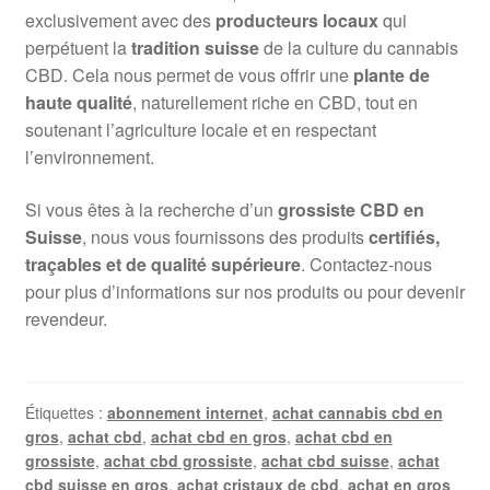
exclusivement avec des
producteurs locaux
qui
perpétuent la
tradition suisse
de la culture du cannabis
CBD. Cela nous permet de vous offrir une
plante de
haute qualité
, naturellement riche en CBD, tout en
soutenant l’agriculture locale et en respectant
l’environnement.
Si vous êtes à la recherche d’un
grossiste CBD en
Suisse
, nous vous fournissons des produits
certifiés,
traçables et de qualité supérieure
. Contactez-nous
pour plus d’informations sur nos produits ou pour devenir
revendeur.
Étiquettes :
abonnement internet
,
achat cannabis cbd en
gros
,
achat cbd
,
achat cbd en gros
,
achat cbd en
grossiste
,
achat cbd grossiste
,
achat cbd suisse
,
achat
cbd suisse en gros
,
achat cristaux de cbd
,
achat en gros