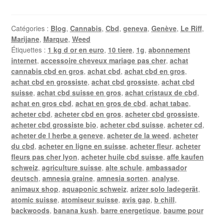
Catégories :
Blog
,
Cannabis
,
Cbd
,
geneva
,
Genève
,
Le Riff
,
Marijane
,
Marque
,
Weed
Étiquettes :
1 kg d or en euro
,
10 tiere
,
1g
,
abonnement
internet
,
accessoire cheveux mariage pas cher
,
achat
cannabis cbd en gros
,
achat cbd
,
achat cbd en gros
,
achat cbd en grossiste
,
achat cbd grossiste
,
achat cbd
suisse
,
achat cbd suisse en gros
,
achat cristaux de cbd
,
achat en gros cbd
,
achat en gros de cbd
,
achat tabac
,
acheter cbd
,
acheter cbd en gros
,
acheter cbd grossiste
,
acheter cbd grossiste bio
,
acheter cbd suisse
,
acheter cd
,
acheter de l herbe a geneve
,
acheter de la weed
,
acheter
du cbd
,
acheter en ligne en suisse
,
acheter fleur
,
acheter
fleurs pas cher lyon
,
acheter huile cbd suisse
,
affe kaufen
schweiz
,
agriculture suisse
,
alte schule
,
ambassador
deutsch
,
amnesia graine
,
amnesia sorten
,
analyse
,
animaux shop
,
aquaponic schweiz
,
arizer solo ladegerät
,
atomic suisse
,
atomiseur suisse
,
avis gap
,
b chill
,
backwoods
,
banana kush
,
barre energetique
,
baume pour