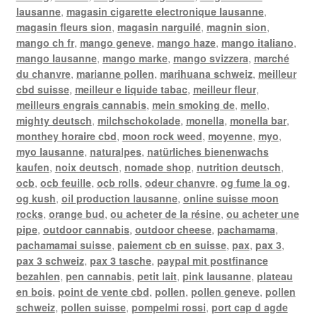
lausanne
,
magasin cigarette electronique lausanne
,
magasin fleurs sion
,
magasin narguilé
,
magnin sion
,
mango ch fr
,
mango geneve
,
mango haze
,
mango italiano
,
mango lausanne
,
mango marke
,
mango svizzera
,
marché
du chanvre
,
marianne pollen
,
marihuana schweiz
,
meilleur
cbd suisse
,
meilleur e liquide tabac
,
meilleur fleur
,
meilleurs engrais cannabis
,
mein smoking de
,
mello
,
mighty deutsch
,
milchschokolade
,
monella
,
monella bar
,
monthey horaire cbd
,
moon rock weed
,
moyenne
,
myo
,
myo lausanne
,
naturalpes
,
natürliches bienenwachs
kaufen
,
noix deutsch
,
nomade shop
,
nutrition deutsch
,
ocb
,
ocb feuille
,
ocb rolls
,
odeur chanvre
,
og fume la og
,
og kush
,
oil production lausanne
,
online suisse moon
rocks
,
orange bud
,
ou acheter de la résine
,
ou acheter une
pipe
,
outdoor cannabis
,
outdoor cheese
,
pachamama
,
pachamamai suisse
,
paiement cb en suisse
,
pax
,
pax 3
,
pax 3 schweiz
,
pax 3 tasche
,
paypal mit postfinance
bezahlen
,
pen cannabis
,
petit lait
,
pink lausanne
,
plateau
en bois
,
point de vente cbd
,
pollen
,
pollen geneve
,
pollen
schweiz
,
pollen suisse
,
pompelmi rossi
,
port cap d agde