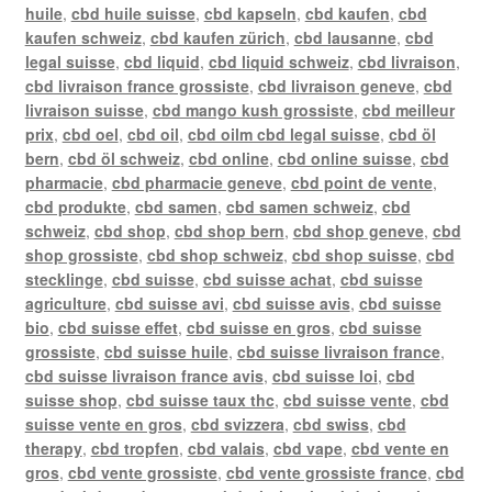
huile
,
cbd huile suisse
,
cbd kapseln
,
cbd kaufen
,
cbd
kaufen schweiz
,
cbd kaufen zürich
,
cbd lausanne
,
cbd
legal suisse
,
cbd liquid
,
cbd liquid schweiz
,
cbd livraison
,
cbd livraison france grossiste
,
cbd livraison geneve
,
cbd
livraison suisse
,
cbd mango kush grossiste
,
cbd meilleur
prix
,
cbd oel
,
cbd oil
,
cbd oilm cbd legal suisse
,
cbd öl
bern
,
cbd öl schweiz
,
cbd online
,
cbd online suisse
,
cbd
pharmacie
,
cbd pharmacie geneve
,
cbd point de vente
,
cbd produkte
,
cbd samen
,
cbd samen schweiz
,
cbd
schweiz
,
cbd shop
,
cbd shop bern
,
cbd shop geneve
,
cbd
shop grossiste
,
cbd shop schweiz
,
cbd shop suisse
,
cbd
stecklinge
,
cbd suisse
,
cbd suisse achat
,
cbd suisse
agriculture
,
cbd suisse avi
,
cbd suisse avis
,
cbd suisse
bio
,
cbd suisse effet
,
cbd suisse en gros
,
cbd suisse
grossiste
,
cbd suisse huile
,
cbd suisse livraison france
,
cbd suisse livraison france avis
,
cbd suisse loi
,
cbd
suisse shop
,
cbd suisse taux thc
,
cbd suisse vente
,
cbd
suisse vente en gros
,
cbd svizzera
,
cbd swiss
,
cbd
therapy
,
cbd tropfen
,
cbd valais
,
cbd vape
,
cbd vente en
gros
,
cbd vente grossiste
,
cbd vente grossiste france
,
cbd