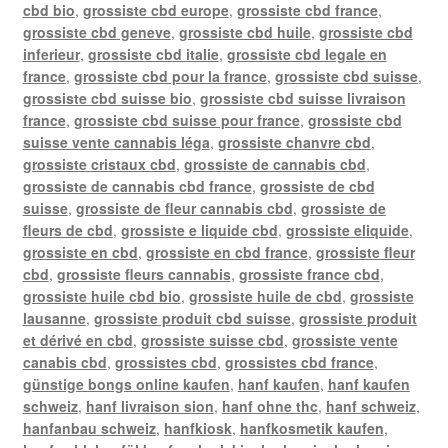
cbd bio
,
grossiste cbd europe
,
grossiste cbd france
,
grossiste cbd geneve
,
grossiste cbd huile
,
grossiste cbd
inferieur
,
grossiste cbd italie
,
grossiste cbd legale en
france
,
grossiste cbd pour la france
,
grossiste cbd suisse
,
grossiste cbd suisse bio
,
grossiste cbd suisse livraison
france
,
grossiste cbd suisse pour france
,
grossiste cbd
suisse vente cannabis léga
,
grossiste chanvre cbd
,
grossiste cristaux cbd
,
grossiste de cannabis cbd
,
grossiste de cannabis cbd france
,
grossiste de cbd
suisse
,
grossiste de fleur cannabis cbd
,
grossiste de
fleurs de cbd
,
grossiste e liquide cbd
,
grossiste eliquide
,
grossiste en cbd
,
grossiste en cbd france
,
grossiste fleur
cbd
,
grossiste fleurs cannabis
,
grossiste france cbd
,
grossiste huile cbd bio
,
grossiste huile de cbd
,
grossiste
lausanne
,
grossiste produit cbd suisse
,
grossiste produit
et dérivé en cbd
,
grossiste suisse cbd
,
grossiste vente
canabis cbd
,
grossistes cbd
,
grossistes cbd france
,
günstige bongs online kaufen
,
hanf kaufen
,
hanf kaufen
schweiz
,
hanf livraison sion
,
hanf ohne thc
,
hanf schweiz
,
hanfanbau schweiz
,
hanfkiosk
,
hanfkosmetik kaufen
,