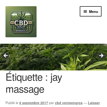
Aller
Aller
Menu
à
au
la
contenu
navigation
Revendeur
Grossiste Cannabis CBD
Huile de CBD
Étiquette :
jay
Boutures de CBD
massage
Brands
Publié le
6 septembre 2017
par
cbd venteengros
—
Laisser
Contact