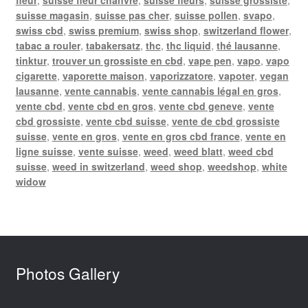
suisse magasin
,
suisse pas cher
,
suisse pollen
,
svapo
,
swiss cbd
,
swiss premium
,
swiss shop
,
switzerland flower
,
tabac a rouler
,
tabakersatz
,
thc
,
thc liquid
,
thé lausanne
,
tinktur
,
trouver un grossiste en cbd
,
vape pen
,
vapo
,
vapo
cigarette
,
vaporette maison
,
vaporizzatore
,
vapoter
,
vegan
lausanne
,
vente cannabis
,
vente cannabis légal en gros
,
vente cbd
,
vente cbd en gros
,
vente cbd geneve
,
vente
cbd grossiste
,
vente cbd suisse
,
vente de cbd grossiste
suisse
,
vente en gros
,
vente en gros cbd france
,
vente en
ligne suisse
,
vente suisse
,
weed
,
weed blatt
,
weed cbd
suisse
,
weed in switzerland
,
weed shop
,
weedshop
,
white
widow
Photos Gallery