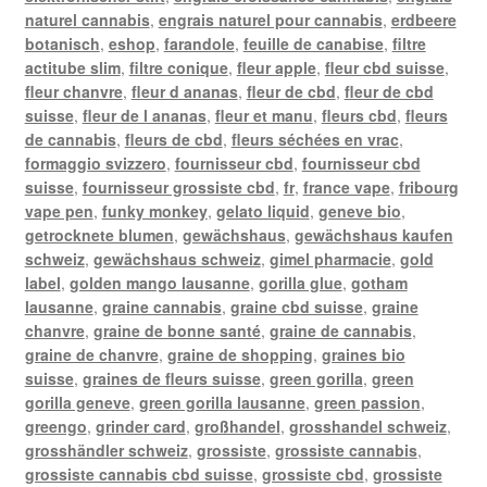
naturel cannabis
,
engrais naturel pour cannabis
,
erdbeere
botanisch
,
eshop
,
farandole
,
feuille de canabise
,
filtre
actitube slim
,
filtre conique
,
fleur apple
,
fleur cbd suisse
,
fleur chanvre
,
fleur d ananas
,
fleur de cbd
,
fleur de cbd
suisse
,
fleur de l ananas
,
fleur et manu
,
fleurs cbd
,
fleurs
de cannabis
,
fleurs de cbd
,
fleurs séchées en vrac
,
formaggio svizzero
,
fournisseur cbd
,
fournisseur cbd
suisse
,
fournisseur grossiste cbd
,
fr
,
france vape
,
fribourg
vape pen
,
funky monkey
,
gelato liquid
,
geneve bio
,
getrocknete blumen
,
gewächshaus
,
gewächshaus kaufen
schweiz
,
gewächshaus schweiz
,
gimel pharmacie
,
gold
label
,
golden mango lausanne
,
gorilla glue
,
gotham
lausanne
,
graine cannabis
,
graine cbd suisse
,
graine
chanvre
,
graine de bonne santé
,
graine de cannabis
,
graine de chanvre
,
graine de shopping
,
graines bio
suisse
,
graines de fleurs suisse
,
green gorilla
,
green
gorilla geneve
,
green gorilla lausanne
,
green passion
,
greengo
,
grinder card
,
großhandel
,
grosshandel schweiz
,
grosshändler schweiz
,
grossiste
,
grossiste cannabis
,
grossiste cannabis cbd suisse
,
grossiste cbd
,
grossiste