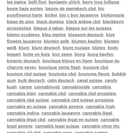
les mains
,
belli fiori
,
benjamin ulrich
,
berry love lollipop
,
beste haze sorten
,
beurre de marrakech cbd
,
bic
postfinance karte
,
bickel
,
bio c bon lausanne
,
biokonopia
,
bisse de sion
,
black domina
,
black widow cbd
,
blackberry
accessoires
,
blague à tabac
,
blague sur les suisses
,
blatter ecublens
,
bleu marine
,
blossom deutsch
,
blue
flowers lausanne
,
blumen gelb
,
blumen kaufen
,
blumen
weiß
,
blunt
,
blunt deutsch
,
blunt roulage
,
blüten
,
body
leggeri
,
boite en bois
,
bon zeste
,
bong
,
bong kaufen
,
botanic deutsch
,
boutique bijoux en ligne
,
boutique du
chanvre vevey
,
boutique vente flash
,
bouture cbd
,
bouture cbd suisse
,
boutures cbd
,
boutures fleurs
,
bubble
gum
,
bulk deutsch
,
calm deutsch
,
canal suisse
,
candy
kush
,
canna
,
cannabinoid
,
cannabinoide
,
cannabis
,
cannabis blatt
,
cannabis cbd
,
cannabis cbd grossiste
,
cannabis cbd suisse
,
cannabis cbd suisse grossiste
,
cannabis en suisse
,
cannabis geneve
,
cannabis high
,
cannabis indica
,
cannabis lausanne
,
cannabis légal
,
cannabis légal cbd
,
cannabis legal en suisse
,
cannabis
legal geneve
,
cannabis legal suisse
,
cannabis ohne thc
,
cannabis oil cbd
,
cannabis pots
,
cannabis samen
,