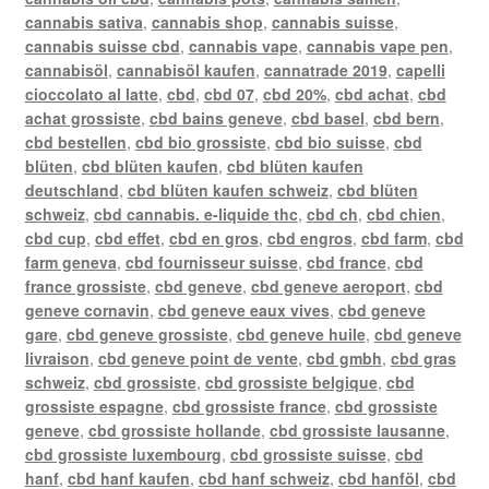
cannabis sativa
,
cannabis shop
,
cannabis suisse
,
cannabis suisse cbd
,
cannabis vape
,
cannabis vape pen
,
cannabisöl
,
cannabisöl kaufen
,
cannatrade 2019
,
capelli
cioccolato al latte
,
cbd
,
cbd 07
,
cbd 20%
,
cbd achat
,
cbd
achat grossiste
,
cbd bains geneve
,
cbd basel
,
cbd bern
,
cbd bestellen
,
cbd bio grossiste
,
cbd bio suisse
,
cbd
blüten
,
cbd blüten kaufen
,
cbd blüten kaufen
deutschland
,
cbd blüten kaufen schweiz
,
cbd blüten
schweiz
,
cbd cannabis. e-liquide thc
,
cbd ch
,
cbd chien
,
cbd cup
,
cbd effet
,
cbd en gros
,
cbd engros
,
cbd farm
,
cbd
farm geneva
,
cbd fournisseur suisse
,
cbd france
,
cbd
france grossiste
,
cbd geneve
,
cbd geneve aeroport
,
cbd
geneve cornavin
,
cbd geneve eaux vives
,
cbd geneve
gare
,
cbd geneve grossiste
,
cbd geneve huile
,
cbd geneve
livraison
,
cbd geneve point de vente
,
cbd gmbh
,
cbd gras
schweiz
,
cbd grossiste
,
cbd grossiste belgique
,
cbd
grossiste espagne
,
cbd grossiste france
,
cbd grossiste
geneve
,
cbd grossiste hollande
,
cbd grossiste lausanne
,
cbd grossiste luxembourg
,
cbd grossiste suisse
,
cbd
hanf
,
cbd hanf kaufen
,
cbd hanf schweiz
,
cbd hanföl
,
cbd