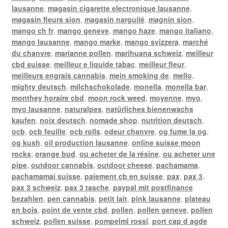
lausanne
,
magasin cigarette electronique lausanne
,
magasin fleurs sion
,
magasin narguilé
,
magnin sion
,
mango ch fr
,
mango geneve
,
mango haze
,
mango italiano
,
mango lausanne
,
mango marke
,
mango svizzera
,
marché
du chanvre
,
marianne pollen
,
marihuana schweiz
,
meilleur
cbd suisse
,
meilleur e liquide tabac
,
meilleur fleur
,
meilleurs engrais cannabis
,
mein smoking de
,
mello
,
mighty deutsch
,
milchschokolade
,
monella
,
monella bar
,
monthey horaire cbd
,
moon rock weed
,
moyenne
,
myo
,
myo lausanne
,
naturalpes
,
natürliches bienenwachs
kaufen
,
noix deutsch
,
nomade shop
,
nutrition deutsch
,
ocb
,
ocb feuille
,
ocb rolls
,
odeur chanvre
,
og fume la og
,
og kush
,
oil production lausanne
,
online suisse moon
rocks
,
orange bud
,
ou acheter de la résine
,
ou acheter une
pipe
,
outdoor cannabis
,
outdoor cheese
,
pachamama
,
pachamamai suisse
,
paiement cb en suisse
,
pax
,
pax 3
,
pax 3 schweiz
,
pax 3 tasche
,
paypal mit postfinance
bezahlen
,
pen cannabis
,
petit lait
,
pink lausanne
,
plateau
en bois
,
point de vente cbd
,
pollen
,
pollen geneve
,
pollen
schweiz
,
pollen suisse
,
pompelmi rossi
,
port cap d agde