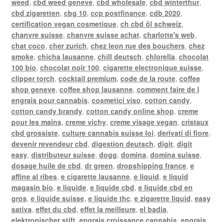
weed
,
cbd weed geneve
,
cbd wholesale
,
cbd winterthur
,
cbd zigaretten
,
cbg 10
,
ccp postfinance
,
cdb 2020
,
certification vegan cosmetique
,
ch cbd öl schweiz
,
chanvre suisse
,
chanvre suisse achat
,
charlotte's web
,
chat coco
,
cher zurich
,
chez leon rue des bouchers
,
chez
smoke
,
chicha lausanne
,
chill deutsch
,
chlorella
,
chocolat
100 bio
,
chocolat noir 100
,
cigarette electronique suisse
,
clipper torch
,
cocktail premium
,
code de la route
,
coffee
shop geneve
,
coffee shop lausanne
,
comment faire de l
engrais pour cannabis
,
cosmetici viso
,
cotton candy
,
cotton candy brandy
,
cotton candy online shop
,
creme
pour les mains
,
creme vichy
,
creme visage vegan
,
cristaux
cbd grossiste
,
culture cannabis suisse loi
,
derivati di fiore
,
devenir revendeur cbd
,
digestion deutsch
,
digit
,
digit
easy
,
distributeur suisse
,
dogg
,
domina
,
domina suisse
,
dosage huile de cbd
,
dr green
,
dropshipping france
,
e
affine al ribes
,
e cigarette lausanne
,
e liquid
,
e liquid
magasin bio
,
e liquide
,
e liquide cbd
,
e liquide cbd en
gros
,
e liquide suisse
,
e liquide thc
,
e zigarette liquid
,
easy
sativa
,
effet du cbd
,
effet la meilleure
,
el badia
,
elektronischer stift
,
engrais croissance cannabis
,
engrais