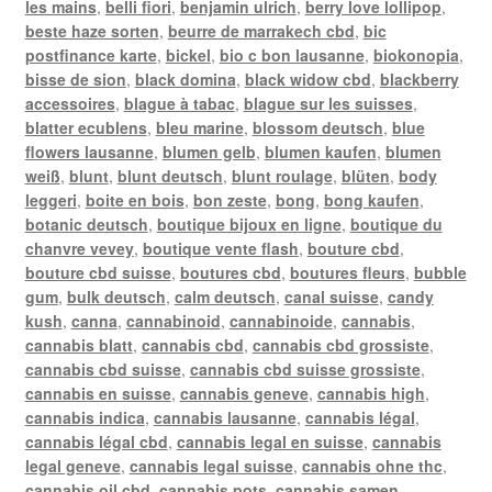
les mains
,
belli fiori
,
benjamin ulrich
,
berry love lollipop
,
beste haze sorten
,
beurre de marrakech cbd
,
bic
postfinance karte
,
bickel
,
bio c bon lausanne
,
biokonopia
,
bisse de sion
,
black domina
,
black widow cbd
,
blackberry
accessoires
,
blague à tabac
,
blague sur les suisses
,
blatter ecublens
,
bleu marine
,
blossom deutsch
,
blue
flowers lausanne
,
blumen gelb
,
blumen kaufen
,
blumen
weiß
,
blunt
,
blunt deutsch
,
blunt roulage
,
blüten
,
body
leggeri
,
boite en bois
,
bon zeste
,
bong
,
bong kaufen
,
botanic deutsch
,
boutique bijoux en ligne
,
boutique du
chanvre vevey
,
boutique vente flash
,
bouture cbd
,
bouture cbd suisse
,
boutures cbd
,
boutures fleurs
,
bubble
gum
,
bulk deutsch
,
calm deutsch
,
canal suisse
,
candy
kush
,
canna
,
cannabinoid
,
cannabinoide
,
cannabis
,
cannabis blatt
,
cannabis cbd
,
cannabis cbd grossiste
,
cannabis cbd suisse
,
cannabis cbd suisse grossiste
,
cannabis en suisse
,
cannabis geneve
,
cannabis high
,
cannabis indica
,
cannabis lausanne
,
cannabis légal
,
cannabis légal cbd
,
cannabis legal en suisse
,
cannabis
legal geneve
,
cannabis legal suisse
,
cannabis ohne thc
,
cannabis oil cbd
,
cannabis pots
,
cannabis samen
,