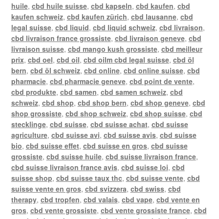
huile
,
cbd huile suisse
,
cbd kapseln
,
cbd kaufen
,
cbd
kaufen schweiz
,
cbd kaufen zürich
,
cbd lausanne
,
cbd
legal suisse
,
cbd liquid
,
cbd liquid schweiz
,
cbd livraison
,
cbd livraison france grossiste
,
cbd livraison geneve
,
cbd
livraison suisse
,
cbd mango kush grossiste
,
cbd meilleur
prix
,
cbd oel
,
cbd oil
,
cbd oilm cbd legal suisse
,
cbd öl
bern
,
cbd öl schweiz
,
cbd online
,
cbd online suisse
,
cbd
pharmacie
,
cbd pharmacie geneve
,
cbd point de vente
,
cbd produkte
,
cbd samen
,
cbd samen schweiz
,
cbd
schweiz
,
cbd shop
,
cbd shop bern
,
cbd shop geneve
,
cbd
shop grossiste
,
cbd shop schweiz
,
cbd shop suisse
,
cbd
stecklinge
,
cbd suisse
,
cbd suisse achat
,
cbd suisse
agriculture
,
cbd suisse avi
,
cbd suisse avis
,
cbd suisse
bio
,
cbd suisse effet
,
cbd suisse en gros
,
cbd suisse
grossiste
,
cbd suisse huile
,
cbd suisse livraison france
,
cbd suisse livraison france avis
,
cbd suisse loi
,
cbd
suisse shop
,
cbd suisse taux thc
,
cbd suisse vente
,
cbd
suisse vente en gros
,
cbd svizzera
,
cbd swiss
,
cbd
therapy
,
cbd tropfen
,
cbd valais
,
cbd vape
,
cbd vente en
gros
,
cbd vente grossiste
,
cbd vente grossiste france
,
cbd