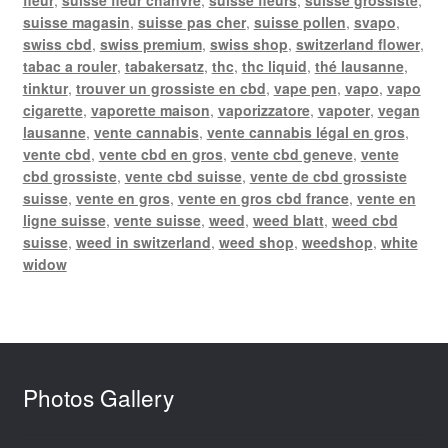
suisse magasin
,
suisse pas cher
,
suisse pollen
,
svapo
,
swiss cbd
,
swiss premium
,
swiss shop
,
switzerland flower
,
tabac a rouler
,
tabakersatz
,
thc
,
thc liquid
,
thé lausanne
,
tinktur
,
trouver un grossiste en cbd
,
vape pen
,
vapo
,
vapo
cigarette
,
vaporette maison
,
vaporizzatore
,
vapoter
,
vegan
lausanne
,
vente cannabis
,
vente cannabis légal en gros
,
vente cbd
,
vente cbd en gros
,
vente cbd geneve
,
vente
cbd grossiste
,
vente cbd suisse
,
vente de cbd grossiste
suisse
,
vente en gros
,
vente en gros cbd france
,
vente en
ligne suisse
,
vente suisse
,
weed
,
weed blatt
,
weed cbd
suisse
,
weed in switzerland
,
weed shop
,
weedshop
,
white
widow
Photos Gallery