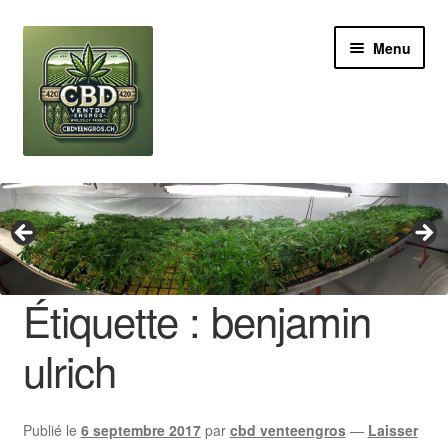
Aller
Aller
Menu
à
au
la
contenu
navigation
Revendeur
Grossiste Cannabis CBD
Huile de CBD
Étiquette :
benjamin
Boutures de CBD
ulrich
Brands
Publié le
6 septembre 2017
par
cbd venteengros
—
Laisser
Contact