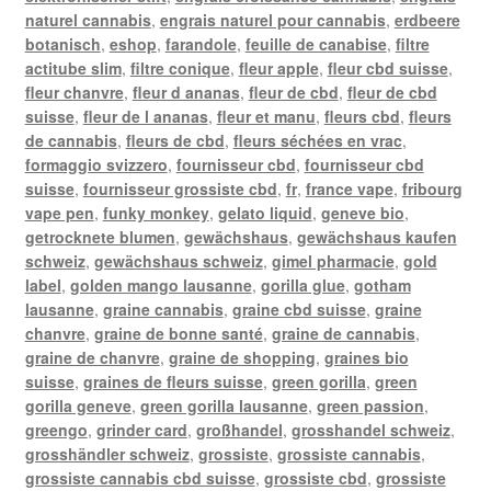
naturel cannabis
,
engrais naturel pour cannabis
,
erdbeere
botanisch
,
eshop
,
farandole
,
feuille de canabise
,
filtre
actitube slim
,
filtre conique
,
fleur apple
,
fleur cbd suisse
,
fleur chanvre
,
fleur d ananas
,
fleur de cbd
,
fleur de cbd
suisse
,
fleur de l ananas
,
fleur et manu
,
fleurs cbd
,
fleurs
de cannabis
,
fleurs de cbd
,
fleurs séchées en vrac
,
formaggio svizzero
,
fournisseur cbd
,
fournisseur cbd
suisse
,
fournisseur grossiste cbd
,
fr
,
france vape
,
fribourg
vape pen
,
funky monkey
,
gelato liquid
,
geneve bio
,
getrocknete blumen
,
gewächshaus
,
gewächshaus kaufen
schweiz
,
gewächshaus schweiz
,
gimel pharmacie
,
gold
label
,
golden mango lausanne
,
gorilla glue
,
gotham
lausanne
,
graine cannabis
,
graine cbd suisse
,
graine
chanvre
,
graine de bonne santé
,
graine de cannabis
,
graine de chanvre
,
graine de shopping
,
graines bio
suisse
,
graines de fleurs suisse
,
green gorilla
,
green
gorilla geneve
,
green gorilla lausanne
,
green passion
,
greengo
,
grinder card
,
großhandel
,
grosshandel schweiz
,
grosshändler schweiz
,
grossiste
,
grossiste cannabis
,
grossiste cannabis cbd suisse
,
grossiste cbd
,
grossiste