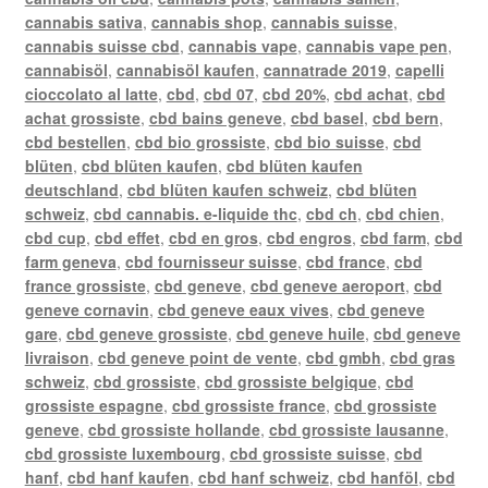
cannabis sativa
,
cannabis shop
,
cannabis suisse
,
cannabis suisse cbd
,
cannabis vape
,
cannabis vape pen
,
cannabisöl
,
cannabisöl kaufen
,
cannatrade 2019
,
capelli
cioccolato al latte
,
cbd
,
cbd 07
,
cbd 20%
,
cbd achat
,
cbd
achat grossiste
,
cbd bains geneve
,
cbd basel
,
cbd bern
,
cbd bestellen
,
cbd bio grossiste
,
cbd bio suisse
,
cbd
blüten
,
cbd blüten kaufen
,
cbd blüten kaufen
deutschland
,
cbd blüten kaufen schweiz
,
cbd blüten
schweiz
,
cbd cannabis. e-liquide thc
,
cbd ch
,
cbd chien
,
cbd cup
,
cbd effet
,
cbd en gros
,
cbd engros
,
cbd farm
,
cbd
farm geneva
,
cbd fournisseur suisse
,
cbd france
,
cbd
france grossiste
,
cbd geneve
,
cbd geneve aeroport
,
cbd
geneve cornavin
,
cbd geneve eaux vives
,
cbd geneve
gare
,
cbd geneve grossiste
,
cbd geneve huile
,
cbd geneve
livraison
,
cbd geneve point de vente
,
cbd gmbh
,
cbd gras
schweiz
,
cbd grossiste
,
cbd grossiste belgique
,
cbd
grossiste espagne
,
cbd grossiste france
,
cbd grossiste
geneve
,
cbd grossiste hollande
,
cbd grossiste lausanne
,
cbd grossiste luxembourg
,
cbd grossiste suisse
,
cbd
hanf
,
cbd hanf kaufen
,
cbd hanf schweiz
,
cbd hanföl
,
cbd