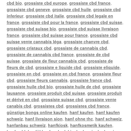
cbd bio
,
grossiste cbd europe
,
grossiste cbd france
,
grossiste cbd geneve
,
grossiste cbd huile
,
grossiste cbd
inferieur
,
grossiste cbd italie
,
grossiste cbd legale en
france
,
grossiste cbd pour la france
,
grossiste cbd suisse
,
grossiste cbd suisse bio
,
grossiste cbd suisse livraison
france
,
grossiste cbd suisse pour france
,
grossiste cbd
suisse vente cannabis léga
,
grossiste chanvre cbd
,
grossiste cristaux cbd
,
grossiste de cannabis cbd
,
grossiste de cannabis cbd france
,
grossiste de cbd
suisse
,
grossiste de fleur cannabis cbd
,
grossiste de
fleurs de cbd
,
grossiste e liquide cbd
,
grossiste eliquide
,
grossiste en cbd
,
grossiste en cbd france
,
grossiste fleur
cbd
,
grossiste fleurs cannabis
,
grossiste france cbd
,
grossiste huile cbd bio
,
grossiste huile de cbd
,
grossiste
lausanne
,
grossiste produit cbd suisse
,
grossiste produit
et dérivé en cbd
,
grossiste suisse cbd
,
grossiste vente
canabis cbd
,
grossistes cbd
,
grossistes cbd france
,
günstige bongs online kaufen
,
hanf kaufen
,
hanf kaufen
schweiz
,
hanf livraison sion
,
hanf ohne thc
,
hanf schweiz
,
hanfanbau schweiz
,
hanfkiosk
,
hanfkosmetik kaufen
,