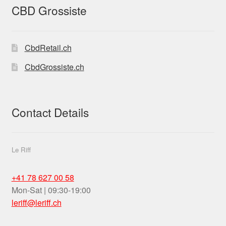
retail-
CBD Grossiste
hemp-
stores-
THC-10
CbdRetail.ch
CbdGrossiste.ch
Contact Details
Le Riff
+41 78 627 00 58
Mon-Sat | 09:30-19:00
leriff@leriff.ch