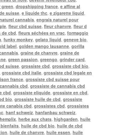
r green
,
dropshipping france
,
e affine al
ide suisse
,
e liquide thc
,
e zigarette liquid
,
naturel cannabis
,
engrais naturel pour
pple
,
fleur cbd suisse
,
fleur chanvre
,
fleur d
s de cbd
,
fleurs séchées en vrac
,
formaggio
n
,
funky monkey
,
gelato liquid
,
geneve bio
,
old label
,
golden mango lausanne
,
gorilla
 cannabis
,
graine de chanvre
,
graine de
nne
,
green passion
,
greengo
,
grinder card
,
bd suisse
,
grossiste cbd
,
grossiste cbd bio
,
,
grossiste cbd italie
,
grossiste cbd legale en
aison france
,
grossiste cbd suisse pour
 cannabis cbd
,
grossiste de cannabis cbd
de cbd
,
grossiste eliquide
,
grossiste en cbd
,
bd bio
,
grossiste huile de cbd
,
grossiste
nte canabis cbd
,
grossistes cbd
,
grossistes
hc
,
hanf schweiz
,
hanfanbau schweiz
,
hemplix
,
herbe aux chats
,
highgarden
,
huile
 bienfaits
,
huile de cbd bio
,
huile de cbd
tion
,
huile de chanvre
,
huile essen
,
huile