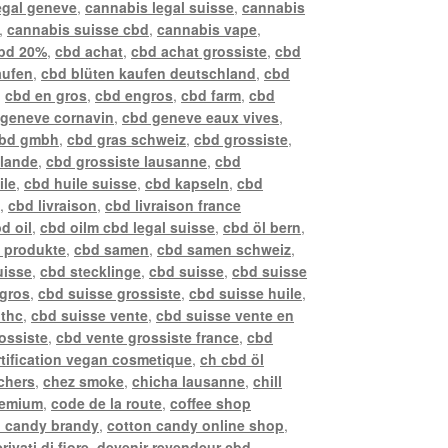
egal geneve
,
cannabis legal suisse
,
cannabis
,
cannabis suisse cbd
,
cannabis vape
,
bd 20%
,
cbd achat
,
cbd achat grossiste
,
cbd
aufen
,
cbd blüten kaufen deutschland
,
cbd
,
cbd en gros
,
cbd engros
,
cbd farm
,
cbd
 geneve cornavin
,
cbd geneve eaux vives
,
bd gmbh
,
cbd gras schweiz
,
cbd grossiste
,
llande
,
cbd grossiste lausanne
,
cbd
ile
,
cbd huile suisse
,
cbd kapseln
,
cbd
z
,
cbd livraison
,
cbd livraison france
d oil
,
cbd oilm cbd legal suisse
,
cbd öl bern
,
 produkte
,
cbd samen
,
cbd samen schweiz
,
uisse
,
cbd stecklinge
,
cbd suisse
,
cbd suisse
 gros
,
cbd suisse grossiste
,
cbd suisse huile
,
 thc
,
cbd suisse vente
,
cbd suisse vente en
ossiste
,
cbd vente grossiste france
,
cbd
rtification vegan cosmetique
,
ch cbd öl
chers
,
chez smoke
,
chicha lausanne
,
chill
remium
,
code de la route
,
coffee shop
n candy brandy
,
cotton candy online shop
,
rivati di fiore
,
devenir revendeur cbd
,