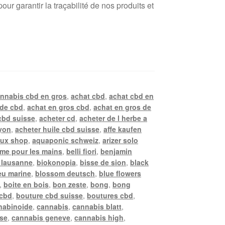
r garantir la traçabilité de nos produits et
annabis cbd en gros
,
achat cbd
,
achat cbd en
 de cbd
,
achat en gros cbd
,
achat en gros de
cbd suisse
,
acheter cd
,
acheter de l herbe a
lyon
,
acheter huile cbd suisse
,
affe kaufen
ux shop
,
aquaponic schweiz
,
arizer solo
me pour les mains
,
belli fiori
,
benjamin
 lausanne
,
biokonopia
,
bisse de sion
,
black
eu marine
,
blossom deutsch
,
blue flowers
,
boite en bois
,
bon zeste
,
bong
,
bong
 cbd
,
bouture cbd suisse
,
boutures cbd
,
nabinoide
,
cannabis
,
cannabis blatt
,
sse
,
cannabis geneve
,
cannabis high
,