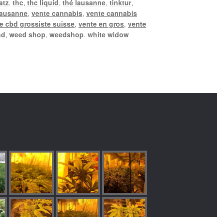
atz
,
thc
,
thc liquid
,
thé lausanne
,
tinktur
,
lausanne
,
vente cannabis
,
vente cannabis
e cbd grossiste suisse
,
vente en gros
,
vente
nd
,
weed shop
,
weedshop
,
white widow