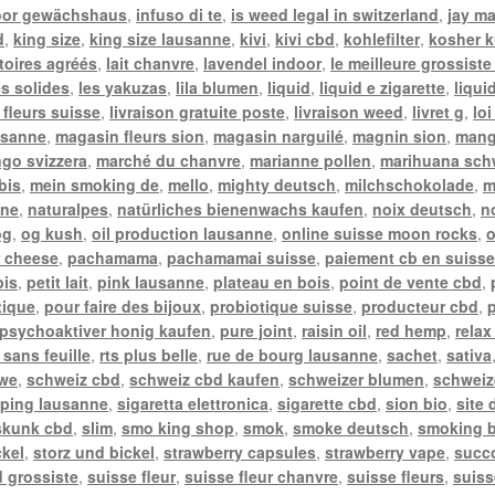
oor gewächshaus
,
infuso di te
,
is weed legal in switzerland
,
jay m
d
,
king size
,
king size lausanne
,
kivi
,
kivi cbd
,
kohlefilter
,
kosher k
toires agréés
,
lait chanvre
,
lavendel indoor
,
le meilleure grossiste
es solides
,
les yakuzas
,
lila blumen
,
liquid
,
liquid e zigarette
,
liqui
 fleurs suisse
,
livraison gratuite poste
,
livraison weed
,
livret g
,
lo
usanne
,
magasin fleurs sion
,
magasin narguilé
,
magnin sion
,
mang
go svizzera
,
marché du chanvre
,
marianne pollen
,
marihuana sch
bis
,
mein smoking de
,
mello
,
mighty deutsch
,
milchschokolade
,
m
nne
,
naturalpes
,
natürliches bienenwachs kaufen
,
noix deutsch
,
n
og
,
og kush
,
oil production lausanne
,
online suisse moon rocks
,
o
 cheese
,
pachamama
,
pachamamai suisse
,
paiement cb en suiss
bis
,
petit lait
,
pink lausanne
,
plateau en bois
,
point de vente cbd
,
tique
,
pour faire des bijoux
,
probiotique suisse
,
producteur cbd
,
psychoaktiver honig kaufen
,
pure joint
,
raisin oil
,
red hemp
,
relax
 sans feuille
,
rts plus belle
,
rue de bourg lausanne
,
sachet
,
sativa
twe
,
schweiz cbd
,
schweiz cbd kaufen
,
schweizer blumen
,
schweiz
ping lausanne
,
sigaretta elettronica
,
sigarette cbd
,
sion bio
,
site
skunk cbd
,
slim
,
smo king shop
,
smok
,
smoke deutsch
,
smoking b
ckel
,
storz und bickel
,
strawberry capsules
,
strawberry vape
,
succ
 grossiste
,
suisse fleur
,
suisse fleur chanvre
,
suisse fleurs
,
suiss