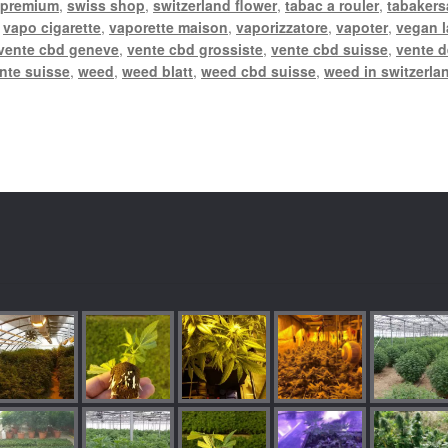
 premium
,
swiss shop
,
switzerland flower
,
tabac a rouler
,
tabakers
,
vapo cigarette
,
vaporette maison
,
vaporizzatore
,
vapoter
,
vegan 
vente cbd geneve
,
vente cbd grossiste
,
vente cbd suisse
,
vente d
nte suisse
,
weed
,
weed blatt
,
weed cbd suisse
,
weed in switzerla