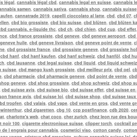
s légal
,
cannabis légal cbd
,
cannabis legal en suisse
,
cannabis l
annabis samen
,
cannabis sativa
,
cannabis shop
,
cannabis suisse
kaufen
,
cannatrade 2019
,
capelli cioccolato al latte
,
cbd
,
cbd 07
,
c
ellen
,
cbd bio grossiste
,
cbd bio suisse
,
cbd blüten
,
cbd blüten k
cbd cannabis. e-liquide thc
,
cbd ch
,
cbd chien
,
cbd cup
,
cbd effet
ance
,
cbd france grossiste
,
cbd geneve
,
cbd geneve aeroport
,
cbd
geneve huile
,
cbd geneve livraison
,
cbd geneve point de vente
,
c
gne
,
cbd grossiste france
,
cbd grossiste geneve
,
cbd grossiste ho
,
cbd hanf
,
cbd hanf kaufen
,
cbd hanf schweiz
,
cbd hanföl
,
cbd hu
ch
,
cbd lausanne
,
cbd legal suisse
,
cbd liquid
,
cbd liquid schwei
n suisse
,
cbd mango kush grossiste
,
cbd meilleur prix
,
cbd oel
,
cb
e
,
cbd pharmacie
,
cbd pharmacie geneve
,
cbd point de vente
,
cbd
shop geneve
,
cbd shop grossiste
,
cbd shop schweiz
,
cbd shop s
,
cbd suisse avis
,
cbd suisse bio
,
cbd suisse effet
,
cbd suisse en
ison france avis
,
cbd suisse loi
,
cbd suisse shop
,
cbd suisse taux
bd tropfen
,
cbd valais
,
cbd vape
,
cbd vente en gros
,
cbd vente gr
winterthur
,
cbd zigaretten
,
cbg 10
,
ccp postfinance
,
cdb 2020
,
ce
at
,
charlotte's web
,
chat coco
,
cher zurich
,
chez leon rue des bou
t noir 100
,
cigarette electronique suisse
,
clipper torch
,
cocktail p
 de l engrais pour cannabis
,
cosmetici viso
,
cotton candy
,
cotto
sage vegan
,
cristaux cbd grossiste
,
culture cannabis suisse loi
,
de