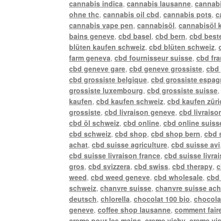
cannabis indica
,
cannabis lausanne
,
cannabi
ohne thc
,
cannabis oil cbd
,
cannabis pots
,
c
cannabis vape pen
,
cannabisöl
,
cannabisöl 
bains geneve
,
cbd basel
,
cbd bern
,
cbd best
blüten kaufen schweiz
,
cbd blüten schweiz
,
farm geneva
,
cbd fournisseur suisse
,
cbd fr
cbd geneve gare
,
cbd geneve grossiste
,
cbd 
cbd grossiste belgique
,
cbd grossiste espa
grossiste luxembourg
,
cbd grossiste suisse
kaufen
,
cbd kaufen schweiz
,
cbd kaufen züri
grossiste
,
cbd livraison geneve
,
cbd livraiso
cbd öl schweiz
,
cbd online
,
cbd online suiss
cbd schweiz
,
cbd shop
,
cbd shop bern
,
cbd 
achat
,
cbd suisse agriculture
,
cbd suisse avi
cbd suisse livraison france
,
cbd suisse livra
gros
,
cbd svizzera
,
cbd swiss
,
cbd therapy
,
c
weed
,
cbd weed geneve
,
cbd wholesale
,
cbd 
schweiz
,
chanvre suisse
,
chanvre suisse ach
deutsch
,
chlorella
,
chocolat 100 bio
,
chocola
geneve
,
coffee shop lausanne
,
comment faire
creme pour les mains
,
creme vichy
,
creme vi