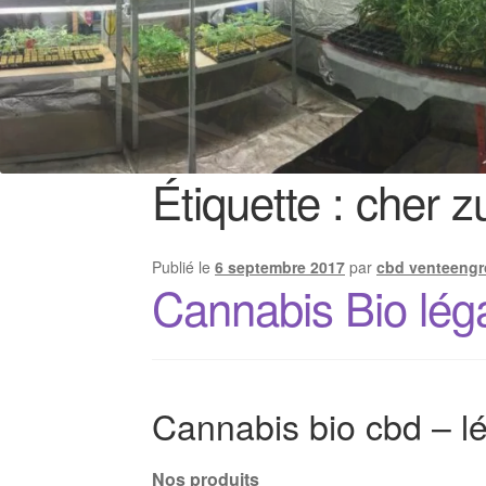
Étiquette :
cher z
Publié le
6 septembre 2017
par
cbd venteengr
Cannabis Bio lég
Cannabis bio cbd – lé
Nos produits