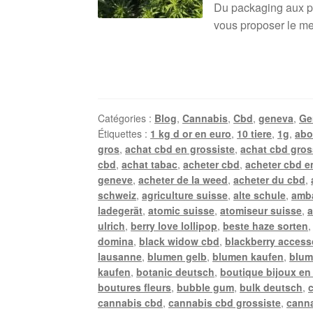
Du packaging aux pro
vous proposer le mei
Catégories :
Blog
,
Cannabis
,
Cbd
,
geneva
,
Ge
Étiquettes :
1 kg d or en euro
,
10 tiere
,
1g
,
abo
gros
,
achat cbd en grossiste
,
achat cbd gros
cbd
,
achat tabac
,
acheter cbd
,
acheter cbd e
geneve
,
acheter de la weed
,
acheter du cbd
,
schweiz
,
agriculture suisse
,
alte schule
,
amb
ladegerät
,
atomic suisse
,
atomiseur suisse
,
a
ulrich
,
berry love lollipop
,
beste haze sorten
domina
,
black widow cbd
,
blackberry access
lausanne
,
blumen gelb
,
blumen kaufen
,
blum
kaufen
,
botanic deutsch
,
boutique bijoux en
boutures fleurs
,
bubble gum
,
bulk deutsch
,
cannabis cbd
,
cannabis cbd grossiste
,
canna