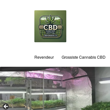
Aller
Aller
à
au
la
contenu
navigation
Revendeur
Grossiste Cannabis CBD