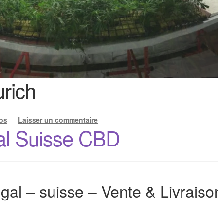
urich
os
—
Laisser un commentaire
al Suisse CBD
gal – suisse – Vente & Livrais