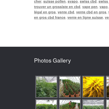
cher
,
suisse pollen
,
svapo
,
swiss cbd
,
swiss
trouver un grossiste en cbd
,
vape pen
,
vapo
légal en gros
,
vente cbd
,
vente cbd en gros
,
en gros cbd france
,
vente en ligne suisse
,
ve
Photos Gallery