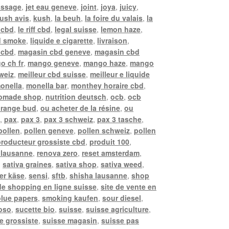
assage
,
jet eau geneve
,
joint
,
joya
,
juicy
,
ush avis
,
kush
,
la beuh
,
la foire du valais
,
la
 cbd
,
le riff cbd
,
legal suisse
,
lemon haze
,
d smoke
,
liquide e cigarette
,
livraison
,
i cbd
,
magasin cbd geneve
,
magasin cbd
o ch fr
,
mango geneve
,
mango haze
,
mango
weiz
,
meilleur cbd suisse
,
meilleur e liquide
onella
,
monella bar
,
monthey horaire cbd
,
omade shop
,
nutrition deutsch
,
ocb
,
ocb
range bud
,
ou acheter de la résine
,
ou
e
,
pax
,
pax 3
,
pax 3 schweiz
,
pax 3 tasche
,
pollen
,
pollen geneve
,
pollen schweiz
,
pollen
producteur grossiste cbd
,
produit 100
,
 lausanne
,
renova zero
,
reset amsterdam
,
,
sativa graines
,
sativa shop
,
sativa weed
,
er käse
,
sensi
,
sftb
,
shisha lausanne
,
shop
 de shopping en ligne suisse
,
site de vente en
lue papers
,
smoking kaufen
,
sour diesel
,
oso
,
sucette bio
,
suisse
,
suisse agriculture
,
e grossiste
,
suisse magasin
,
suisse pas