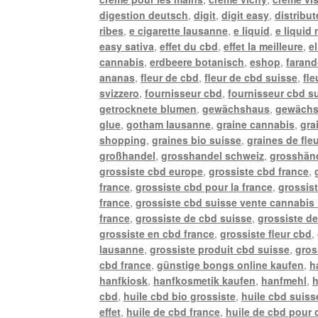
digestion deutsch
,
digit
,
digit easy
,
distribu
ribes
,
e cigarette lausanne
,
e liquid
,
e liquid
easy sativa
,
effet du cbd
,
effet la meilleure
,
e
cannabis
,
erdbeere botanisch
,
eshop
,
farand
ananas
,
fleur de cbd
,
fleur de cbd suisse
,
fle
svizzero
,
fournisseur cbd
,
fournisseur cbd s
getrocknete blumen
,
gewächshaus
,
gewächs
glue
,
gotham lausanne
,
graine cannabis
,
gra
shopping
,
graines bio suisse
,
graines de fle
großhandel
,
grosshandel schweiz
,
grosshänd
grossiste cbd europe
,
grossiste cbd france
,
france
,
grossiste cbd pour la france
,
grossis
france
,
grossiste cbd suisse vente cannabis 
france
,
grossiste de cbd suisse
,
grossiste de
grossiste en cbd france
,
grossiste fleur cbd
,
lausanne
,
grossiste produit cbd suisse
,
gros
cbd france
,
günstige bongs online kaufen
,
h
hanfkiosk
,
hanfkosmetik kaufen
,
hanfmehl
,
h
cbd
,
huile cbd bio grossiste
,
huile cbd suiss
effet
,
huile de cbd france
,
huile de cbd pour 