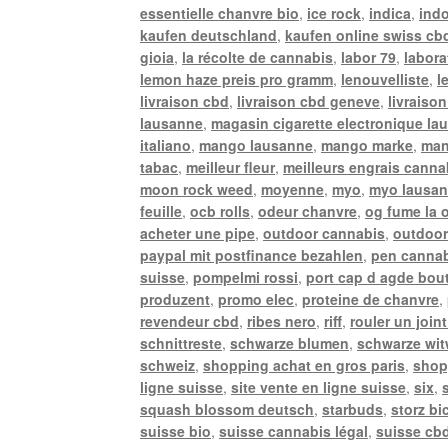
essentielle chanvre bio
,
ice rock
,
indica
,
ind
kaufen deutschland
,
kaufen online swiss cb
gioia
,
la récolte de cannabis
,
labor 79
,
labora
lemon haze preis pro gramm
,
lenouvelliste
,
l
livraison cbd
,
livraison cbd geneve
,
livraison
lausanne
,
magasin cigarette electronique la
italiano
,
mango lausanne
,
mango marke
,
man
tabac
,
meilleur fleur
,
meilleurs engrais canna
moon rock weed
,
moyenne
,
myo
,
myo lausa
feuille
,
ocb rolls
,
odeur chanvre
,
og fume la 
acheter une pipe
,
outdoor cannabis
,
outdoor
paypal mit postfinance bezahlen
,
pen canna
suisse
,
pompelmi rossi
,
port cap d agde bou
produzent
,
promo elec
,
proteine de chanvre
,
revendeur cbd
,
ribes nero
,
riff
,
rouler un joint
schnittreste
,
schwarze blumen
,
schwarze wi
schweiz
,
shopping achat en gros paris
,
shop
ligne suisse
,
site vente en ligne suisse
,
six
,
squash blossom deutsch
,
starbuds
,
storz bi
suisse bio
,
suisse cannabis légal
,
suisse cbd