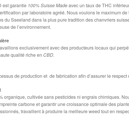
 est garantie
100% Suisse Made
avec un taux de THC inférieur
ertification par laboratoire agréé. Nous voulons le maximum de 
res du Sseeland dans la plus pure tradition des chanvriers suiss
ueuse de l’environnement.
ière
availlons exclusivement avec des producteurs locaux qui perpétu
haute qualité riche en
CBD
.
ocessus de production et de fabrication afin d’assurer le respec
t
 organique, cultivée sans pesticides ni engrais chimiques. Nou
mpreinte carbone et garantir une croissance optimale des plante
ssionnés, travaillent à produire la meilleure weed tout en respe