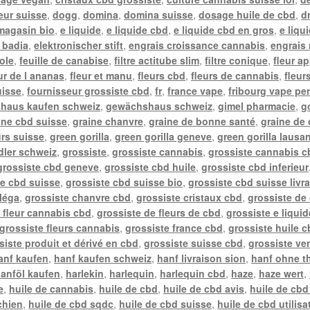
teur suisse
,
dogg
,
domina
,
domina suisse
,
dosage huile de cbd
,
d
 magasin bio
,
e liquide
,
e liquide cbd
,
e liquide cbd en gros
,
e liqu
l badia
,
elektronischer stift
,
engrais croissance cannabis
,
engrais 
ole
,
feuille de canabise
,
filtre actitube slim
,
filtre conique
,
fleur a
ur de l ananas
,
fleur et manu
,
fleurs cbd
,
fleurs de cannabis
,
fleur
uisse
,
fournisseur grossiste cbd
,
fr
,
france vape
,
fribourg vape pe
haus kaufen schweiz
,
gewächshaus schweiz
,
gimel pharmacie
,
g
ine cbd suisse
,
graine chanvre
,
graine de bonne santé
,
graine de
urs suisse
,
green gorilla
,
green gorilla geneve
,
green gorilla lausa
ler schweiz
,
grossiste
,
grossiste cannabis
,
grossiste cannabis c
grossiste cbd geneve
,
grossiste cbd huile
,
grossiste cbd inferieur
te cbd suisse
,
grossiste cbd suisse bio
,
grossiste cbd suisse livr
léga
,
grossiste chanvre cbd
,
grossiste cristaux cbd
,
grossiste de
 fleur cannabis cbd
,
grossiste de fleurs de cbd
,
grossiste e liqui
grossiste fleurs cannabis
,
grossiste france cbd
,
grossiste huile c
siste produit et dérivé en cbd
,
grossiste suisse cbd
,
grossiste ve
anf kaufen
,
hanf kaufen schweiz
,
hanf livraison sion
,
hanf ohne t
anföl kaufen
,
harlekin
,
harlequin
,
harlequin cbd
,
haze
,
haze wert
,
e
,
huile de cannabis
,
huile de cbd
,
huile de cbd avis
,
huile de cbd
chien
,
huile de cbd sqdc
,
huile de cbd suisse
,
huile de cbd utilisa