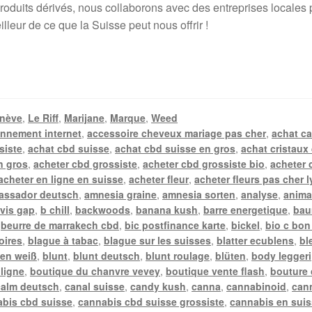
duits dérivés, nous collaborons avec des entreprises locales pou
lleur de ce que la Suisse peut nous offrir !
nève
,
Le Riff
,
Marijane
,
Marque
,
Weed
nnement internet
,
accessoire cheveux mariage pas cher
,
achat c
siste
,
achat cbd suisse
,
achat cbd suisse en gros
,
achat cristaux
n gros
,
acheter cbd grossiste
,
acheter cbd grossiste bio
,
acheter 
acheter en ligne en suisse
,
acheter fleur
,
acheter fleurs pas cher 
assador deutsch
,
amnesia graine
,
amnesia sorten
,
analyse
,
anima
vis gap
,
b chill
,
backwoods
,
banana kush
,
barre energetique
,
bau
,
beurre de marrakech cbd
,
bic postfinance karte
,
bickel
,
bio c bon
oires
,
blague à tabac
,
blague sur les suisses
,
blatter ecublens
,
bl
en weiß
,
blunt
,
blunt deutsch
,
blunt roulage
,
blüten
,
body leggeri
 ligne
,
boutique du chanvre vevey
,
boutique vente flash
,
bouture
calm deutsch
,
canal suisse
,
candy kush
,
canna
,
cannabinoid
,
can
bis cbd suisse
,
cannabis cbd suisse grossiste
,
cannabis en sui