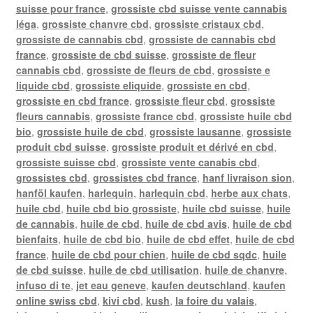
suisse pour france
,
grossiste cbd suisse vente cannabis
léga
,
grossiste chanvre cbd
,
grossiste cristaux cbd
,
grossiste de cannabis cbd
,
grossiste de cannabis cbd
france
,
grossiste de cbd suisse
,
grossiste de fleur
cannabis cbd
,
grossiste de fleurs de cbd
,
grossiste e
liquide cbd
,
grossiste eliquide
,
grossiste en cbd
,
grossiste en cbd france
,
grossiste fleur cbd
,
grossiste
fleurs cannabis
,
grossiste france cbd
,
grossiste huile cbd
bio
,
grossiste huile de cbd
,
grossiste lausanne
,
grossiste
produit cbd suisse
,
grossiste produit et dérivé en cbd
,
grossiste suisse cbd
,
grossiste vente canabis cbd
,
grossistes cbd
,
grossistes cbd france
,
hanf livraison sion
,
hanföl kaufen
,
harlequin
,
harlequin cbd
,
herbe aux chats
,
huile cbd
,
huile cbd bio grossiste
,
huile cbd suisse
,
huile
de cannabis
,
huile de cbd
,
huile de cbd avis
,
huile de cbd
bienfaits
,
huile de cbd bio
,
huile de cbd effet
,
huile de cbd
france
,
huile de cbd pour chien
,
huile de cbd sqdc
,
huile
de cbd suisse
,
huile de cbd utilisation
,
huile de chanvre
,
infuso di te
,
jet eau geneve
,
kaufen deutschland
,
kaufen
online swiss cbd
,
kivi cbd
,
kush
,
la foire du valais
,