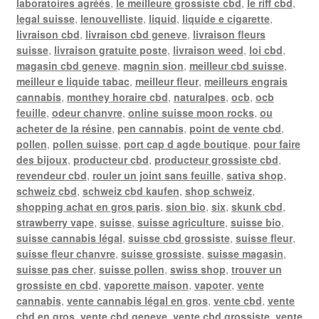
laboratoires agréés
,
le meilleure grossiste cbd
,
le riff cbd
,
legal suisse
,
lenouvelliste
,
liquid
,
liquide e cigarette
,
livraison cbd
,
livraison cbd geneve
,
livraison fleurs
suisse
,
livraison gratuite poste
,
livraison weed
,
loi cbd
,
magasin cbd geneve
,
magnin sion
,
meilleur cbd suisse
,
meilleur e liquide tabac
,
meilleur fleur
,
meilleurs engrais
cannabis
,
monthey horaire cbd
,
naturalpes
,
ocb
,
ocb
feuille
,
odeur chanvre
,
online suisse moon rocks
,
ou
acheter de la résine
,
pen cannabis
,
point de vente cbd
,
pollen
,
pollen suisse
,
port cap d agde boutique
,
pour faire
des bijoux
,
producteur cbd
,
producteur grossiste cbd
,
revendeur cbd
,
rouler un joint sans feuille
,
sativa shop
,
schweiz cbd
,
schweiz cbd kaufen
,
shop schweiz
,
shopping achat en gros paris
,
sion bio
,
six
,
skunk cbd
,
strawberry vape
,
suisse
,
suisse agriculture
,
suisse bio
,
suisse cannabis légal
,
suisse cbd grossiste
,
suisse fleur
,
suisse fleur chanvre
,
suisse grossiste
,
suisse magasin
,
suisse pas cher
,
suisse pollen
,
swiss shop
,
trouver un
grossiste en cbd
,
vaporette maison
,
vapoter
,
vente
cannabis
,
vente cannabis légal en gros
,
vente cbd
,
vente
cbd en gros
,
vente cbd geneve
,
vente cbd grossiste
,
vente