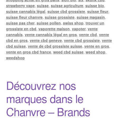
strawberry vape
,
suisse
,
suisse agriculture
,
suisse bio
,
suisse cannabis légal
,
suisse cbd grossiste
,
suisse fleur
,
suisse fleur chanvre
,
suisse grossiste
,
suisse magasin
,
suisse pas cher
,
suisse pollen
,
swiss shop
,
trouver un
grossiste en cbd
,
vaporette maison
,
vapoter
,
vente
cannabis
,
vente cannabis légal en gros
,
vente cbd
,
vente
cbd en gros
,
vente cbd geneve
,
vente cbd grossiste
,
vente
cbd suisse
,
vente de cbd grossiste suisse
,
vente en gros
,
vente en gros cbd france
,
weed cbd suisse
,
weed shop
,
weedshop
Découvrez nos
marques dans le
Chanvre – Brands