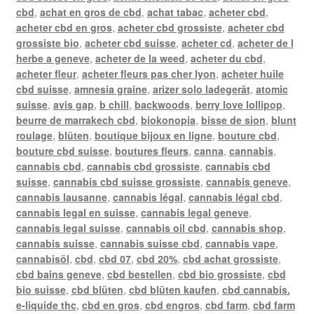
cbd
,
achat en gros de cbd
,
achat tabac
,
acheter cbd
,
acheter cbd en gros
,
acheter cbd grossiste
,
acheter cbd
grossiste bio
,
acheter cbd suisse
,
acheter cd
,
acheter de l
herbe a geneve
,
acheter de la weed
,
acheter du cbd
,
acheter fleur
,
acheter fleurs pas cher lyon
,
acheter huile
cbd suisse
,
amnesia graine
,
arizer solo ladegerät
,
atomic
suisse
,
avis gap
,
b chill
,
backwoods
,
berry love lollipop
,
beurre de marrakech cbd
,
biokonopia
,
bisse de sion
,
blunt
roulage
,
blüten
,
boutique bijoux en ligne
,
bouture cbd
,
bouture cbd suisse
,
boutures fleurs
,
canna
,
cannabis
,
cannabis cbd
,
cannabis cbd grossiste
,
cannabis cbd
suisse
,
cannabis cbd suisse grossiste
,
cannabis geneve
,
cannabis lausanne
,
cannabis légal
,
cannabis légal cbd
,
cannabis legal en suisse
,
cannabis legal geneve
,
cannabis legal suisse
,
cannabis oil cbd
,
cannabis shop
,
cannabis suisse
,
cannabis suisse cbd
,
cannabis vape
,
cannabisöl
,
cbd
,
cbd 07
,
cbd 20%
,
cbd achat grossiste
,
cbd bains geneve
,
cbd bestellen
,
cbd bio grossiste
,
cbd
bio suisse
,
cbd blüten
,
cbd blüten kaufen
,
cbd cannabis.
e-liquide thc
,
cbd en gros
,
cbd engros
,
cbd farm
,
cbd farm