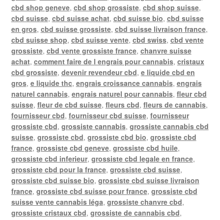
cbd shop geneve
,
cbd shop grossiste
,
cbd shop suisse
,
cbd suisse
,
cbd suisse achat
,
cbd suisse bio
,
cbd suisse
en gros
,
cbd suisse grossiste
,
cbd suisse livraison france
,
cbd suisse shop
,
cbd suisse vente
,
cbd swiss
,
cbd vente
grossiste
,
cbd vente grossiste france
,
chanvre suisse
achat
,
comment faire de l engrais pour cannabis
,
cristaux
cbd grossiste
,
devenir revendeur cbd
,
e liquide cbd en
gros
,
e liquide thc
,
engrais croissance cannabis
,
engrais
naturel cannabis
,
engrais naturel pour cannabis
,
fleur cbd
suisse
,
fleur de cbd suisse
,
fleurs cbd
,
fleurs de cannabis
,
fournisseur cbd
,
fournisseur cbd suisse
,
fournisseur
grossiste cbd
,
grossiste cannabis
,
grossiste cannabis cbd
suisse
,
grossiste cbd
,
grossiste cbd bio
,
grossiste cbd
france
,
grossiste cbd geneve
,
grossiste cbd huile
,
grossiste cbd inferieur
,
grossiste cbd legale en france
,
grossiste cbd pour la france
,
grossiste cbd suisse
,
grossiste cbd suisse bio
,
grossiste cbd suisse livraison
france
,
grossiste cbd suisse pour france
,
grossiste cbd
suisse vente cannabis léga
,
grossiste chanvre cbd
,
grossiste cristaux cbd
,
grossiste de cannabis cbd
,