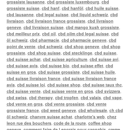
grossiste lausanne
,
cbd grossiste luxembourg
,
cbd
grossiste suisse
,
cbd hanf
,
cbd hanföl
,
cbd huile suisse
,
cbd lausanne
,
cbd legal suisse
,
cbd liquid schweiz
,
cbd
livraison
,
cbd livraison france grossiste
,
cbd livraison
geneve
,
cbd livraison suisse
,
cbd mango kush grossiste
,
cbd meilleur prix
,
cbd oil
,
cbd oilm cbd legal suisse
,
cbd
öl schweiz
,
cbd pharmacie
,
cbd pharmacie geneve
,
cbd
point de vente
,
cbd schweiz
,
cbd shop geneve
,
cbd shop
grossiste
,
cbd shop suisse
,
cbd stecklinge
,
cbd suisse
,
cbd suisse achat
,
cbd suisse agriculture
,
cbd suisse avi
,
cbd suisse avis
,
cbd suisse bio
,
cbd suisse effet
,
cbd
suisse en gros
,
cbd suisse grossiste
,
cbd suisse huile
,
cbd suisse livraison france
,
cbd suisse livraison france
avis
,
cbd suisse loi
,
cbd suisse shop
,
cbd suisse taux thc
,
cbd suisse vente
,
cbd suisse vente en gros
,
cbd svizzera
,
cbd swiss
,
cbd therapy
,
cbd tropfen
,
cbd valais
,
cbd vape
,
cbd vente en gros
,
cbd vente grossiste
,
cbd vente
grossiste france
,
cbd weed geneve
,
cbd wholesale
,
ch cbd
öl schweiz
,
chanvre suisse achat
,
charlotte's web
,
chez
leon rue des bouchers
,
code de la route
,
coffee shop
geneve
,
comment faire de l engrais pour cannabis
,
creme