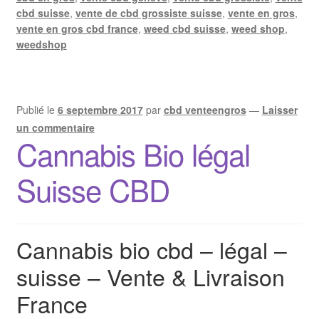
cbd suisse
,
vente de cbd grossiste suisse
,
vente en gros
,
vente en gros cbd france
,
weed cbd suisse
,
weed shop
,
weedshop
Publié le
6 septembre 2017
par
cbd venteengros
—
Laisser
un commentaire
Cannabis Bio légal
Suisse CBD
Cannabis bio cbd – légal –
suisse – Vente & Livraison
France