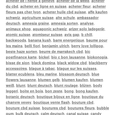
acheter de l herbe a geneve
,
acheter de la weed
,
acheter
du cbd
,
acheter en ligne en suisse
,
acheter fleur
,
acheter
fleurs pas cher lyon
,
acheter huile cbd suisse
,
affe kaufen
schweiz
,
agriculture suisse
,
alte schule
,
ambassador
deutsch
,
amnesia graine
,
amnesia sorten
,
analyse
,
animaux shop
,
aquaponic schweiz
,
arizer solo ladegerät
,
atomic suisse
,
atomiseur suisse
,
avis gap
,
b chill
,
backwoods
,
banana kush
,
barre energetique
,
baume pour
les mains
,
belli fiori
,
benjamin ulrich
,
berry love lollipop
,
beste haze sorten
,
beurre de marrakech cbd
,
bic
postfinance karte
,
bickel
,
bio c bon lausanne
,
biokonopia
,
bisse de sion
,
black domina
,
black widow cbd
,
blackberry
accessoires
,
blague à tabac
,
blague sur les suisses
,
blatter ecublens
,
bleu marine
,
blossom deutsch
,
blue
flowers lausanne
,
blumen gelb
,
blumen kaufen
,
blumen
weiß
,
blunt
,
blunt deutsch
,
blunt roulage
,
blüten
,
body
leggeri
,
boite en bois
,
bon zeste
,
bong
,
bong kaufen
,
botanic deutsch
,
boutique bijoux en ligne
,
boutique du
chanvre vevey
,
boutique vente flash
,
bouture cbd
,
bouture cbd suisse
,
boutures cbd
,
boutures fleurs
,
bubble
gum
,
bulk deutsch
,
calm deutsch
,
canal suisse
,
candy