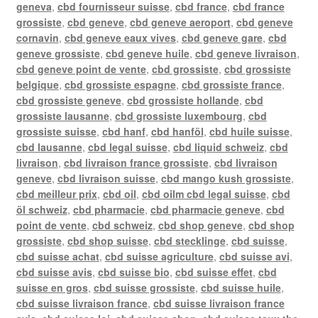
geneva
,
cbd fournisseur suisse
,
cbd france
,
cbd france
grossiste
,
cbd geneve
,
cbd geneve aeroport
,
cbd geneve
cornavin
,
cbd geneve eaux vives
,
cbd geneve gare
,
cbd
geneve grossiste
,
cbd geneve huile
,
cbd geneve livraison
,
cbd geneve point de vente
,
cbd grossiste
,
cbd grossiste
belgique
,
cbd grossiste espagne
,
cbd grossiste france
,
cbd grossiste geneve
,
cbd grossiste hollande
,
cbd
grossiste lausanne
,
cbd grossiste luxembourg
,
cbd
grossiste suisse
,
cbd hanf
,
cbd hanföl
,
cbd huile suisse
,
cbd lausanne
,
cbd legal suisse
,
cbd liquid schweiz
,
cbd
livraison
,
cbd livraison france grossiste
,
cbd livraison
geneve
,
cbd livraison suisse
,
cbd mango kush grossiste
,
cbd meilleur prix
,
cbd oil
,
cbd oilm cbd legal suisse
,
cbd
öl schweiz
,
cbd pharmacie
,
cbd pharmacie geneve
,
cbd
point de vente
,
cbd schweiz
,
cbd shop geneve
,
cbd shop
grossiste
,
cbd shop suisse
,
cbd stecklinge
,
cbd suisse
,
cbd suisse achat
,
cbd suisse agriculture
,
cbd suisse avi
,
cbd suisse avis
,
cbd suisse bio
,
cbd suisse effet
,
cbd
suisse en gros
,
cbd suisse grossiste
,
cbd suisse huile
,
cbd suisse livraison france
,
cbd suisse livraison france