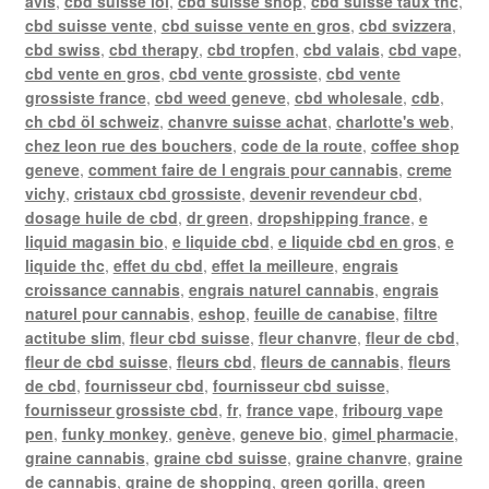
avis
,
cbd suisse loi
,
cbd suisse shop
,
cbd suisse taux thc
,
cbd suisse vente
,
cbd suisse vente en gros
,
cbd svizzera
,
cbd swiss
,
cbd therapy
,
cbd tropfen
,
cbd valais
,
cbd vape
,
cbd vente en gros
,
cbd vente grossiste
,
cbd vente
grossiste france
,
cbd weed geneve
,
cbd wholesale
,
cdb
,
ch cbd öl schweiz
,
chanvre suisse achat
,
charlotte's web
,
chez leon rue des bouchers
,
code de la route
,
coffee shop
geneve
,
comment faire de l engrais pour cannabis
,
creme
vichy
,
cristaux cbd grossiste
,
devenir revendeur cbd
,
dosage huile de cbd
,
dr green
,
dropshipping france
,
e
liquid magasin bio
,
e liquide cbd
,
e liquide cbd en gros
,
e
liquide thc
,
effet du cbd
,
effet la meilleure
,
engrais
croissance cannabis
,
engrais naturel cannabis
,
engrais
naturel pour cannabis
,
eshop
,
feuille de canabise
,
filtre
actitube slim
,
fleur cbd suisse
,
fleur chanvre
,
fleur de cbd
,
fleur de cbd suisse
,
fleurs cbd
,
fleurs de cannabis
,
fleurs
de cbd
,
fournisseur cbd
,
fournisseur cbd suisse
,
fournisseur grossiste cbd
,
fr
,
france vape
,
fribourg vape
pen
,
funky monkey
,
genève
,
geneve bio
,
gimel pharmacie
,
graine cannabis
,
graine cbd suisse
,
graine chanvre
,
graine
de cannabis
,
graine de shopping
,
green gorilla
,
green