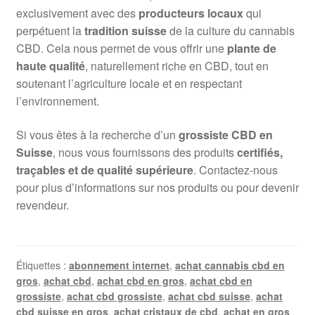
exclusivement avec des
producteurs locaux
qui
perpétuent la
tradition suisse
de la culture du cannabis
CBD. Cela nous permet de vous offrir une
plante de
haute qualité
, naturellement riche en CBD, tout en
soutenant l’agriculture locale et en respectant
l’environnement.
Si vous êtes à la recherche d’un
grossiste CBD en
Suisse
, nous vous fournissons des produits
certifiés,
traçables et de qualité supérieure
. Contactez-nous
pour plus d’informations sur nos produits ou pour devenir
revendeur.
Étiquettes :
abonnement internet
,
achat cannabis cbd en
gros
,
achat cbd
,
achat cbd en gros
,
achat cbd en
grossiste
,
achat cbd grossiste
,
achat cbd suisse
,
achat
cbd suisse en gros
,
achat cristaux de cbd
,
achat en gros