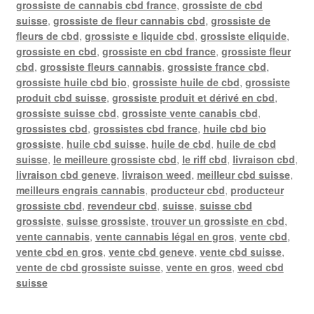
grossiste de cannabis cbd france
,
grossiste de cbd
suisse
,
grossiste de fleur cannabis cbd
,
grossiste de
fleurs de cbd
,
grossiste e liquide cbd
,
grossiste eliquide
,
grossiste en cbd
,
grossiste en cbd france
,
grossiste fleur
cbd
,
grossiste fleurs cannabis
,
grossiste france cbd
,
grossiste huile cbd bio
,
grossiste huile de cbd
,
grossiste
produit cbd suisse
,
grossiste produit et dérivé en cbd
,
grossiste suisse cbd
,
grossiste vente canabis cbd
,
grossistes cbd
,
grossistes cbd france
,
huile cbd bio
grossiste
,
huile cbd suisse
,
huile de cbd
,
huile de cbd
suisse
,
le meilleure grossiste cbd
,
le riff cbd
,
livraison cbd
,
livraison cbd geneve
,
livraison weed
,
meilleur cbd suisse
,
meilleurs engrais cannabis
,
producteur cbd
,
producteur
grossiste cbd
,
revendeur cbd
,
suisse
,
suisse cbd
grossiste
,
suisse grossiste
,
trouver un grossiste en cbd
,
vente cannabis
,
vente cannabis légal en gros
,
vente cbd
,
vente cbd en gros
,
vente cbd geneve
,
vente cbd suisse
,
vente de cbd grossiste suisse
,
vente en gros
,
weed cbd
suisse