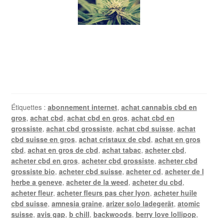
Étiquettes :
abonnement internet
,
achat cannabis cbd en
gros
,
achat cbd
,
achat cbd en gros
,
achat cbd en
grossiste
,
achat cbd grossiste
,
achat cbd suisse
,
achat
cbd suisse en gros
,
achat cristaux de cbd
,
achat en gros
cbd
,
achat en gros de cbd
,
achat tabac
,
acheter cbd
,
acheter cbd en gros
,
acheter cbd grossiste
,
acheter cbd
grossiste bio
,
acheter cbd suisse
,
acheter cd
,
acheter de l
herbe a geneve
,
acheter de la weed
,
acheter du cbd
,
acheter fleur
,
acheter fleurs pas cher lyon
,
acheter huile
cbd suisse
,
amnesia graine
,
arizer solo ladegerät
,
atomic
suisse
,
avis gap
,
b chill
,
backwoods
,
berry love lollipop
,