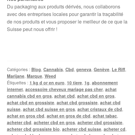
Du packaging aux produits dérivés, nous collaborons
avec des entreprises locales pour garantir la traçabilité
de nos produits et vous proposer le meilleur de ce que la
Suisse peut nous offrir !
Catégories :
Blog
,
Cannabis
,
Cbd
,
geneva
,
Genève
,
Le Riff
,
Marijane
,
Marque
,
Weed
Étiquettes :
1 kg d or en euro
,
10 tiere
,
1g
,
abonnement
internet
,
accessoire cheveux mariage pas cher
,
achat
cannabis cbd en gros
,
achat cbd
,
achat cbd en gros
,
achat cbd en grossiste
,
achat cbd grossiste
,
achat cbd
suisse
,
achat cbd suisse en gros
,
achat cristaux de cbd
,
achat en gros cbd
,
achat en gros de cbd
,
achat tabac
,
acheter cbd
,
acheter cbd en gros
,
acheter cbd grossiste
,
acheter cbd grossiste bio
,
acheter cbd suisse
,
acheter cd
,