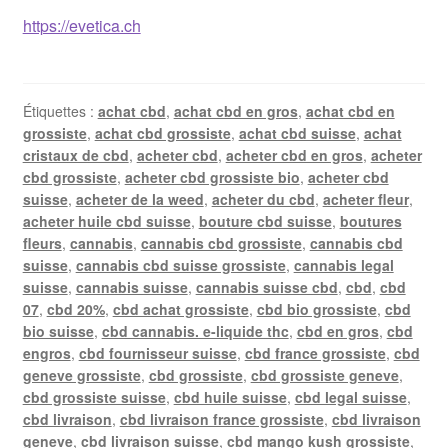
https://evetica.ch
Étiquettes :
achat cbd
,
achat cbd en gros
,
achat cbd en
grossiste
,
achat cbd grossiste
,
achat cbd suisse
,
achat
cristaux de cbd
,
acheter cbd
,
acheter cbd en gros
,
acheter
cbd grossiste
,
acheter cbd grossiste bio
,
acheter cbd
suisse
,
acheter de la weed
,
acheter du cbd
,
acheter fleur
,
acheter huile cbd suisse
,
bouture cbd suisse
,
boutures
fleurs
,
cannabis
,
cannabis cbd grossiste
,
cannabis cbd
suisse
,
cannabis cbd suisse grossiste
,
cannabis legal
suisse
,
cannabis suisse
,
cannabis suisse cbd
,
cbd
,
cbd
07
,
cbd 20%
,
cbd achat grossiste
,
cbd bio grossiste
,
cbd
bio suisse
,
cbd cannabis. e-liquide thc
,
cbd en gros
,
cbd
engros
,
cbd fournisseur suisse
,
cbd france grossiste
,
cbd
geneve grossiste
,
cbd grossiste
,
cbd grossiste geneve
,
cbd grossiste suisse
,
cbd huile suisse
,
cbd legal suisse
,
cbd livraison
,
cbd livraison france grossiste
,
cbd livraison
geneve
,
cbd livraison suisse
,
cbd mango kush grossiste
,