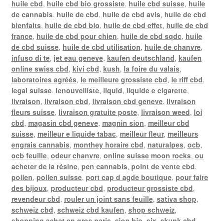
huile cbd
,
huile cbd bio grossiste
,
huile cbd suisse
,
huile
de cannabis
,
huile de cbd
,
huile de cbd avis
,
huile de cbd
bienfaits
,
huile de cbd bio
,
huile de cbd effet
,
huile de cbd
france
,
huile de cbd pour chien
,
huile de cbd sqdc
,
huile
de cbd suisse
,
huile de cbd utilisation
,
huile de chanvre
,
infuso di te
,
jet eau geneve
,
kaufen deutschland
,
kaufen
online swiss cbd
,
kivi cbd
,
kush
,
la foire du valais
,
laboratoires agréés
,
le meilleure grossiste cbd
,
le riff cbd
,
legal suisse
,
lenouvelliste
,
liquid
,
liquide e cigarette
,
livraison
,
livraison cbd
,
livraison cbd geneve
,
livraison
fleurs suisse
,
livraison gratuite poste
,
livraison weed
,
loi
cbd
,
magasin cbd geneve
,
magnin sion
,
meilleur cbd
suisse
,
meilleur e liquide tabac
,
meilleur fleur
,
meilleurs
engrais cannabis
,
monthey horaire cbd
,
naturalpes
,
ocb
,
ocb feuille
,
odeur chanvre
,
online suisse moon rocks
,
ou
acheter de la résine
,
pen cannabis
,
point de vente cbd
,
pollen
,
pollen suisse
,
port cap d agde boutique
,
pour faire
des bijoux
,
producteur cbd
,
producteur grossiste cbd
,
revendeur cbd
,
rouler un joint sans feuille
,
sativa shop
,
schweiz cbd
,
schweiz cbd kaufen
,
shop schweiz
,
shopping achat en gros paris
,
sion bio
,
six
,
skunk cbd
,