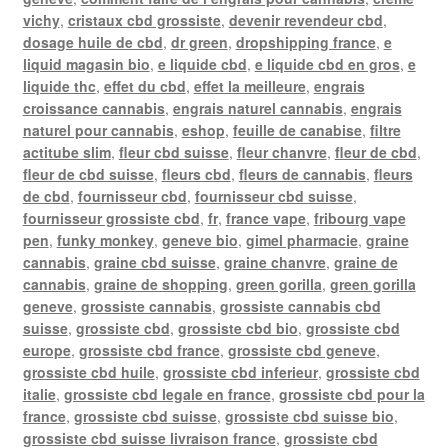
vichy
,
cristaux cbd grossiste
,
devenir revendeur cbd
,
dosage huile de cbd
,
dr green
,
dropshipping france
,
e
liquid magasin bio
,
e liquide cbd
,
e liquide cbd en gros
,
e
liquide thc
,
effet du cbd
,
effet la meilleure
,
engrais
croissance cannabis
,
engrais naturel cannabis
,
engrais
naturel pour cannabis
,
eshop
,
feuille de canabise
,
filtre
actitube slim
,
fleur cbd suisse
,
fleur chanvre
,
fleur de cbd
,
fleur de cbd suisse
,
fleurs cbd
,
fleurs de cannabis
,
fleurs
de cbd
,
fournisseur cbd
,
fournisseur cbd suisse
,
fournisseur grossiste cbd
,
fr
,
france vape
,
fribourg vape
pen
,
funky monkey
,
geneve bio
,
gimel pharmacie
,
graine
cannabis
,
graine cbd suisse
,
graine chanvre
,
graine de
cannabis
,
graine de shopping
,
green gorilla
,
green gorilla
geneve
,
grossiste cannabis
,
grossiste cannabis cbd
suisse
,
grossiste cbd
,
grossiste cbd bio
,
grossiste cbd
europe
,
grossiste cbd france
,
grossiste cbd geneve
,
grossiste cbd huile
,
grossiste cbd inferieur
,
grossiste cbd
italie
,
grossiste cbd legale en france
,
grossiste cbd pour la
france
,
grossiste cbd suisse
,
grossiste cbd suisse bio
,
grossiste cbd suisse livraison france
,
grossiste cbd