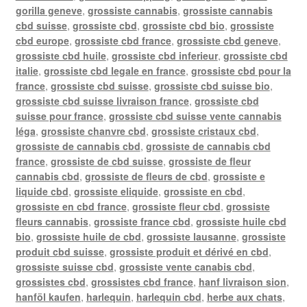
gorilla geneve
,
grossiste cannabis
,
grossiste cannabis
cbd suisse
,
grossiste cbd
,
grossiste cbd bio
,
grossiste
cbd europe
,
grossiste cbd france
,
grossiste cbd geneve
,
grossiste cbd huile
,
grossiste cbd inferieur
,
grossiste cbd
italie
,
grossiste cbd legale en france
,
grossiste cbd pour la
france
,
grossiste cbd suisse
,
grossiste cbd suisse bio
,
grossiste cbd suisse livraison france
,
grossiste cbd
suisse pour france
,
grossiste cbd suisse vente cannabis
léga
,
grossiste chanvre cbd
,
grossiste cristaux cbd
,
grossiste de cannabis cbd
,
grossiste de cannabis cbd
france
,
grossiste de cbd suisse
,
grossiste de fleur
cannabis cbd
,
grossiste de fleurs de cbd
,
grossiste e
liquide cbd
,
grossiste eliquide
,
grossiste en cbd
,
grossiste en cbd france
,
grossiste fleur cbd
,
grossiste
fleurs cannabis
,
grossiste france cbd
,
grossiste huile cbd
bio
,
grossiste huile de cbd
,
grossiste lausanne
,
grossiste
produit cbd suisse
,
grossiste produit et dérivé en cbd
,
grossiste suisse cbd
,
grossiste vente canabis cbd
,
grossistes cbd
,
grossistes cbd france
,
hanf livraison sion
,
hanföl kaufen
,
harlequin
,
harlequin cbd
,
herbe aux chats
,