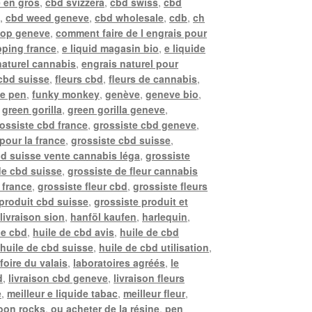
 en gros
,
cbd svizzera
,
cbd swiss
,
cbd
e
,
cbd weed geneve
,
cbd wholesale
,
cdb
,
ch
hop geneve
,
comment faire de l engrais pour
ping france
,
e liquid magasin bio
,
e liquide
naturel cannabis
,
engrais naturel pour
 cbd suisse
,
fleurs cbd
,
fleurs de cannabis
,
pe pen
,
funky monkey
,
genève
,
geneve bio
,
,
green gorilla
,
green gorilla geneve
,
ossiste cbd france
,
grossiste cbd geneve
,
pour la france
,
grossiste cbd suisse
,
bd suisse vente cannabis léga
,
grossiste
de cbd suisse
,
grossiste de fleur cannabis
 france
,
grossiste fleur cbd
,
grossiste fleurs
 produit cbd suisse
,
grossiste produit et
livraison sion
,
hanföl kaufen
,
harlequin
,
de cbd
,
huile de cbd avis
,
huile de cbd
,
huile de cbd suisse
,
huile de cbd utilisation
,
 foire du valais
,
laboratoires agréés
,
le
d
,
livraison cbd geneve
,
livraison fleurs
e
,
meilleur e liquide tabac
,
meilleur fleur
,
oon rocks
,
ou acheter de la résine
,
pen