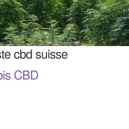
ste cbd suisse
bis CBD