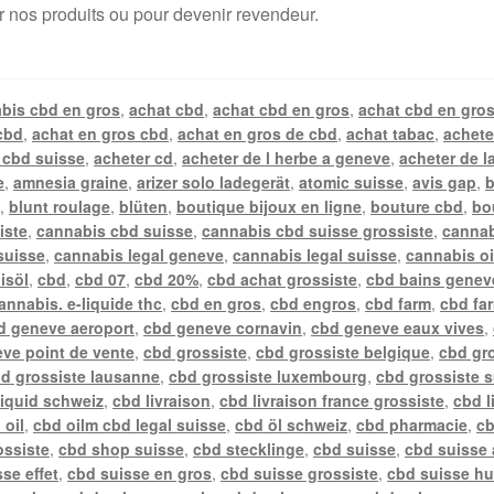
r nos produits ou pour devenir revendeur.
bis cbd en gros
,
achat cbd
,
achat cbd en gros
,
achat cbd en gros
cbd
,
achat en gros cbd
,
achat en gros de cbd
,
achat tabac
,
achete
 cbd suisse
,
acheter cd
,
acheter de l herbe a geneve
,
acheter de l
e
,
amnesia graine
,
arizer solo ladegerät
,
atomic suisse
,
avis gap
,
b
n
,
blunt roulage
,
blüten
,
boutique bijoux en ligne
,
bouture cbd
,
bo
iste
,
cannabis cbd suisse
,
cannabis cbd suisse grossiste
,
cannab
suisse
,
cannabis legal geneve
,
cannabis legal suisse
,
cannabis oi
isöl
,
cbd
,
cbd 07
,
cbd 20%
,
cbd achat grossiste
,
cbd bains genev
annabis. e-liquide thc
,
cbd en gros
,
cbd engros
,
cbd farm
,
cbd fa
d geneve aeroport
,
cbd geneve cornavin
,
cbd geneve eaux vives
,
ve point de vente
,
cbd grossiste
,
cbd grossiste belgique
,
cbd gr
d grossiste lausanne
,
cbd grossiste luxembourg
,
cbd grossiste 
liquid schweiz
,
cbd livraison
,
cbd livraison france grossiste
,
cbd l
 oil
,
cbd oilm cbd legal suisse
,
cbd öl schweiz
,
cbd pharmacie
,
cb
ossiste
,
cbd shop suisse
,
cbd stecklinge
,
cbd suisse
,
cbd suisse 
se effet
,
cbd suisse en gros
,
cbd suisse grossiste
,
cbd suisse hu