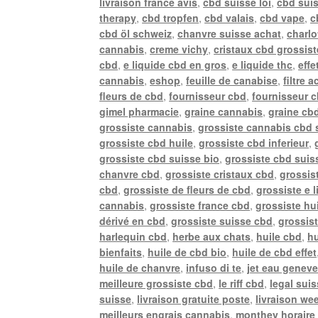
livraison france avis
,
cbd suisse loi
,
cbd sui
therapy
,
cbd tropfen
,
cbd valais
,
cbd vape
,
c
cbd öl schweiz
,
chanvre suisse achat
,
charlo
cannabis
,
creme vichy
,
cristaux cbd grossist
cbd
,
e liquide cbd en gros
,
e liquide thc
,
effe
cannabis
,
eshop
,
feuille de canabise
,
filtre 
fleurs de cbd
,
fournisseur cbd
,
fournisseur 
gimel pharmacie
,
graine cannabis
,
graine cb
grossiste cannabis
,
grossiste cannabis cbd 
grossiste cbd huile
,
grossiste cbd inferieur
,
grossiste cbd suisse bio
,
grossiste cbd suiss
chanvre cbd
,
grossiste cristaux cbd
,
grossis
cbd
,
grossiste de fleurs de cbd
,
grossiste e 
cannabis
,
grossiste france cbd
,
grossiste hu
dérivé en cbd
,
grossiste suisse cbd
,
grossis
harlequin cbd
,
herbe aux chats
,
huile cbd
,
hu
bienfaits
,
huile de cbd bio
,
huile de cbd effet
huile de chanvre
,
infuso di te
,
jet eau genev
meilleure grossiste cbd
,
le riff cbd
,
legal sui
suisse
,
livraison gratuite poste
,
livraison we
meilleurs engrais cannabis
,
monthey horaire