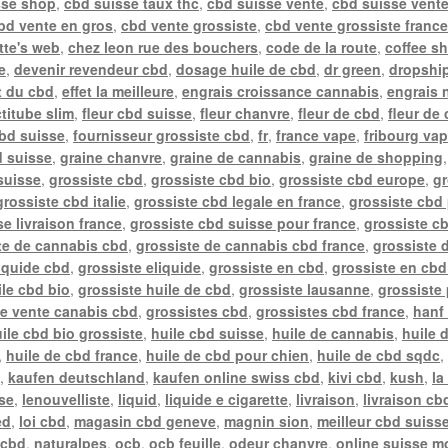
sse shop
,
cbd suisse taux thc
,
cbd suisse vente
,
cbd suisse vente
bd vente en gros
,
cbd vente grossiste
,
cbd vente grossiste franc
tte's web
,
chez leon rue des bouchers
,
code de la route
,
coffee s
e
,
devenir revendeur cbd
,
dosage huile de cbd
,
dr green
,
dropship
t du cbd
,
effet la meilleure
,
engrais croissance cannabis
,
engrais 
actitube slim
,
fleur cbd suisse
,
fleur chanvre
,
fleur de cbd
,
fleur de
cbd suisse
,
fournisseur grossiste cbd
,
fr
,
france vape
,
fribourg va
d suisse
,
graine chanvre
,
graine de cannabis
,
graine de shopping
suisse
,
grossiste cbd
,
grossiste cbd bio
,
grossiste cbd europe
,
gr
grossiste cbd italie
,
grossiste cbd legale en france
,
grossiste cbd 
e livraison france
,
grossiste cbd suisse pour france
,
grossiste c
te de cannabis cbd
,
grossiste de cannabis cbd france
,
grossiste 
liquide cbd
,
grossiste eliquide
,
grossiste en cbd
,
grossiste en cbd
ile cbd bio
,
grossiste huile de cbd
,
grossiste lausanne
,
grossiste
te vente canabis cbd
,
grossistes cbd
,
grossistes cbd france
,
hanf 
ile cbd bio grossiste
,
huile cbd suisse
,
huile de cannabis
,
huile 
,
huile de cbd france
,
huile de cbd pour chien
,
huile de cbd sqdc
e
,
kaufen deutschland
,
kaufen online swiss cbd
,
kivi cbd
,
kush
,
la
sse
,
lenouvelliste
,
liquid
,
liquide e cigarette
,
livraison
,
livraison cb
ed
,
loi cbd
,
magasin cbd geneve
,
magnin sion
,
meilleur cbd suiss
 cbd
,
naturalpes
,
ocb
,
ocb feuille
,
odeur chanvre
,
online suisse m