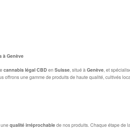
s à Genève
de
cannabis légal CBD
en
Suisse
, situé à
Genève
, et spéciali
us offrons une gamme de produits de haute qualité, cultivés loca
r une
qualité irréprochable
de nos produits. Chaque étape de la p