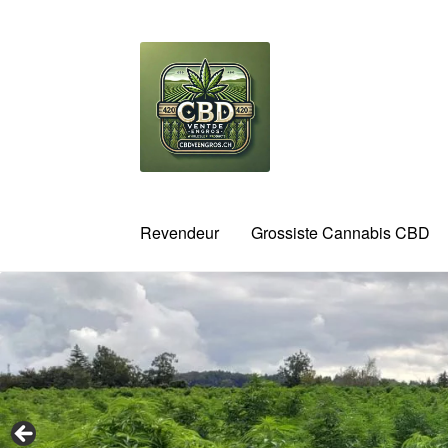
Aller
Aller
à
au
la
contenu
navigation
Revendeur
Grossiste Cannabis CBD