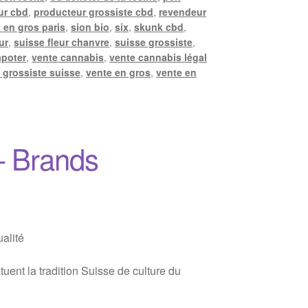
ur cbd
,
producteur grossiste cbd
,
revendeur
 en gros paris
,
sion bio
,
six
,
skunk cbd
,
ur
,
suisse fleur chanvre
,
suisse grossiste
,
apoter
,
vente cannabis
,
vente cannabis légal
 grossiste suisse
,
vente en gros
,
vente en
– Brands
alité
ent la tradition Suisse de culture du