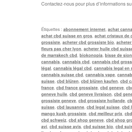
Contactez-nous pour plus d’informations su
Étiquettes :
abonnement internet
,
achat canna
achat cbd suisse en gros
,
achat cristaux de 
grossiste
,
acheter cbd grossiste bio
,
acheter
fleurs pas cher lyon
,
acheter huile cbd suiss
de marrakech cbd
,
biokonopia
,
bisse de sio
cannabis
,
cannabis cbd
,
cannabis cbd gross
légal
,
cannabis légal cbd
,
cannabis legal en 
cannabis suisse cbd
,
cannabis vape
,
cannab
suisse
,
cbd blüten
,
cbd blüten kaufen
,
cbd c
france
,
cbd france grossiste
,
cbd geneve
,
cb
geneve huile
,
cbd geneve livraison
,
cbd gene
grossiste geneve
,
cbd grossiste hollande
,
cb
suisse
,
cbd lausanne
,
cbd legal suisse
,
cbd 
mango kush grossiste
,
cbd meilleur prix
,
cbd
cbd schweiz
,
cbd shop geneve
,
cbd shop gr
avi
,
cbd suisse avis
,
cbd suisse bio
,
cbd suis