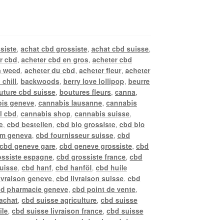
siste
,
achat cbd grossiste
,
achat cbd suisse
,
r cbd
,
acheter cbd en gros
,
acheter cbd
a weed
,
acheter du cbd
,
acheter fleur
,
acheter
 chill
,
backwoods
,
berry love lollipop
,
beurre
uture cbd suisse
,
boutures fleurs
,
canna
,
is geneve
,
cannabis lausanne
,
cannabis
l cbd
,
cannabis shop
,
cannabis suisse
,
e
,
cbd bestellen
,
cbd bio grossiste
,
cbd bio
rm geneva
,
cbd fournisseur suisse
,
cbd
cbd geneve gare
,
cbd geneve grossiste
,
cbd
ossiste espagne
,
cbd grossiste france
,
cbd
suisse
,
cbd hanf
,
cbd hanföl
,
cbd huile
ivraison geneve
,
cbd livraison suisse
,
cbd
d pharmacie geneve
,
cbd point de vente
,
achat
,
cbd suisse agriculture
,
cbd suisse
ile
,
cbd suisse livraison france
,
cbd suisse