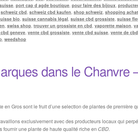
 suisse
,
port cap d agde boutique
,
pour faire des bijoux
,
producte
,
schweiz cbd
,
schweiz cbd kaufen
,
shop schweiz
,
shopping achat
suisse bio
,
suisse cannabis légal
,
suisse cbd grossiste
,
suisse fle
len
,
swiss shop
,
trouver un grossiste en cbd
,
vaporette maison
,
v
 cbd geneve
,
vente cbd grossiste
,
vente cbd suisse
,
vente de cbd
p
,
weedshop
arques dans le Chanvre 
en Gros sont le fruit d’une selection de plantes de première qu
availlons exclusivement avec des producteurs locaux qui perpétu
s fournir une plante de haute qualité riche en
CBD.