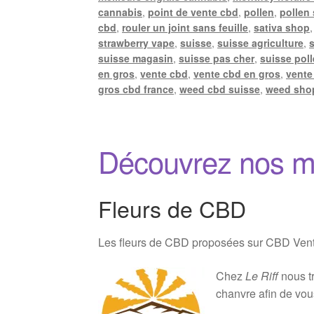
cannabis
,
point de vente cbd
,
pollen
,
pollen
cbd
,
rouler un joint sans feuille
,
sativa shop
strawberry vape
,
suisse
,
suisse agriculture
,
suisse magasin
,
suisse pas cher
,
suisse pol
en gros
,
vente cbd
,
vente cbd en gros
,
vente
gros cbd france
,
weed cbd suisse
,
weed sho
Découvrez nos m
Fleurs de CBD
Les fleurs de CBD proposées sur CBD Vente 
Chez
Le Riff
nous tr
chanvre afin de vou