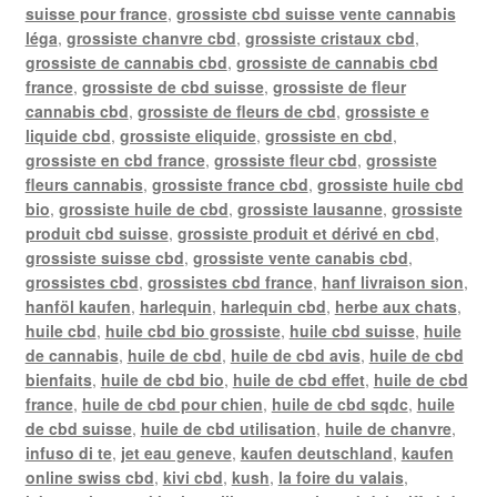
suisse pour france
,
grossiste cbd suisse vente cannabis
léga
,
grossiste chanvre cbd
,
grossiste cristaux cbd
,
grossiste de cannabis cbd
,
grossiste de cannabis cbd
france
,
grossiste de cbd suisse
,
grossiste de fleur
cannabis cbd
,
grossiste de fleurs de cbd
,
grossiste e
liquide cbd
,
grossiste eliquide
,
grossiste en cbd
,
grossiste en cbd france
,
grossiste fleur cbd
,
grossiste
fleurs cannabis
,
grossiste france cbd
,
grossiste huile cbd
bio
,
grossiste huile de cbd
,
grossiste lausanne
,
grossiste
produit cbd suisse
,
grossiste produit et dérivé en cbd
,
grossiste suisse cbd
,
grossiste vente canabis cbd
,
grossistes cbd
,
grossistes cbd france
,
hanf livraison sion
,
hanföl kaufen
,
harlequin
,
harlequin cbd
,
herbe aux chats
,
huile cbd
,
huile cbd bio grossiste
,
huile cbd suisse
,
huile
de cannabis
,
huile de cbd
,
huile de cbd avis
,
huile de cbd
bienfaits
,
huile de cbd bio
,
huile de cbd effet
,
huile de cbd
france
,
huile de cbd pour chien
,
huile de cbd sqdc
,
huile
de cbd suisse
,
huile de cbd utilisation
,
huile de chanvre
,
infuso di te
,
jet eau geneve
,
kaufen deutschland
,
kaufen
online swiss cbd
,
kivi cbd
,
kush
,
la foire du valais
,