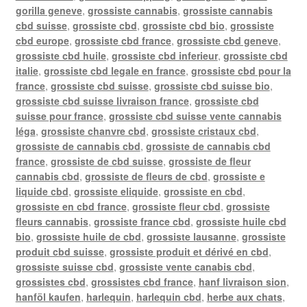
gorilla geneve
,
grossiste cannabis
,
grossiste cannabis
cbd suisse
,
grossiste cbd
,
grossiste cbd bio
,
grossiste
cbd europe
,
grossiste cbd france
,
grossiste cbd geneve
,
grossiste cbd huile
,
grossiste cbd inferieur
,
grossiste cbd
italie
,
grossiste cbd legale en france
,
grossiste cbd pour la
france
,
grossiste cbd suisse
,
grossiste cbd suisse bio
,
grossiste cbd suisse livraison france
,
grossiste cbd
suisse pour france
,
grossiste cbd suisse vente cannabis
léga
,
grossiste chanvre cbd
,
grossiste cristaux cbd
,
grossiste de cannabis cbd
,
grossiste de cannabis cbd
france
,
grossiste de cbd suisse
,
grossiste de fleur
cannabis cbd
,
grossiste de fleurs de cbd
,
grossiste e
liquide cbd
,
grossiste eliquide
,
grossiste en cbd
,
grossiste en cbd france
,
grossiste fleur cbd
,
grossiste
fleurs cannabis
,
grossiste france cbd
,
grossiste huile cbd
bio
,
grossiste huile de cbd
,
grossiste lausanne
,
grossiste
produit cbd suisse
,
grossiste produit et dérivé en cbd
,
grossiste suisse cbd
,
grossiste vente canabis cbd
,
grossistes cbd
,
grossistes cbd france
,
hanf livraison sion
,
hanföl kaufen
,
harlequin
,
harlequin cbd
,
herbe aux chats
,