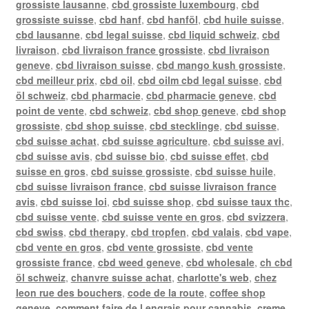
grossiste lausanne
,
cbd grossiste luxembourg
,
cbd
grossiste suisse
,
cbd hanf
,
cbd hanföl
,
cbd huile suisse
,
cbd lausanne
,
cbd legal suisse
,
cbd liquid schweiz
,
cbd
livraison
,
cbd livraison france grossiste
,
cbd livraison
geneve
,
cbd livraison suisse
,
cbd mango kush grossiste
,
cbd meilleur prix
,
cbd oil
,
cbd oilm cbd legal suisse
,
cbd
öl schweiz
,
cbd pharmacie
,
cbd pharmacie geneve
,
cbd
point de vente
,
cbd schweiz
,
cbd shop geneve
,
cbd shop
grossiste
,
cbd shop suisse
,
cbd stecklinge
,
cbd suisse
,
cbd suisse achat
,
cbd suisse agriculture
,
cbd suisse avi
,
cbd suisse avis
,
cbd suisse bio
,
cbd suisse effet
,
cbd
suisse en gros
,
cbd suisse grossiste
,
cbd suisse huile
,
cbd suisse livraison france
,
cbd suisse livraison france
avis
,
cbd suisse loi
,
cbd suisse shop
,
cbd suisse taux thc
,
cbd suisse vente
,
cbd suisse vente en gros
,
cbd svizzera
,
cbd swiss
,
cbd therapy
,
cbd tropfen
,
cbd valais
,
cbd vape
,
cbd vente en gros
,
cbd vente grossiste
,
cbd vente
grossiste france
,
cbd weed geneve
,
cbd wholesale
,
ch cbd
öl schweiz
,
chanvre suisse achat
,
charlotte's web
,
chez
leon rue des bouchers
,
code de la route
,
coffee shop
geneve
,
comment faire de l engrais pour cannabis
,
creme