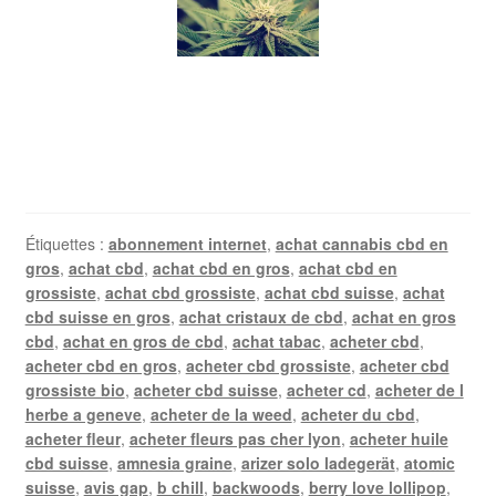
Étiquettes :
abonnement internet
,
achat cannabis cbd en
gros
,
achat cbd
,
achat cbd en gros
,
achat cbd en
grossiste
,
achat cbd grossiste
,
achat cbd suisse
,
achat
cbd suisse en gros
,
achat cristaux de cbd
,
achat en gros
cbd
,
achat en gros de cbd
,
achat tabac
,
acheter cbd
,
acheter cbd en gros
,
acheter cbd grossiste
,
acheter cbd
grossiste bio
,
acheter cbd suisse
,
acheter cd
,
acheter de l
herbe a geneve
,
acheter de la weed
,
acheter du cbd
,
acheter fleur
,
acheter fleurs pas cher lyon
,
acheter huile
cbd suisse
,
amnesia graine
,
arizer solo ladegerät
,
atomic
suisse
,
avis gap
,
b chill
,
backwoods
,
berry love lollipop
,