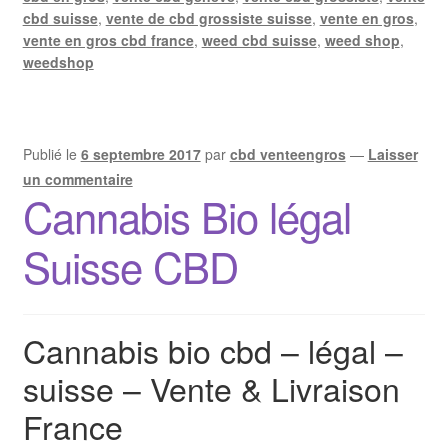
cbd suisse
,
vente de cbd grossiste suisse
,
vente en gros
,
vente en gros cbd france
,
weed cbd suisse
,
weed shop
,
weedshop
Publié le
6 septembre 2017
par
cbd venteengros
—
Laisser
un commentaire
Cannabis Bio légal
Suisse CBD
Cannabis bio cbd – légal –
suisse – Vente & Livraison
France