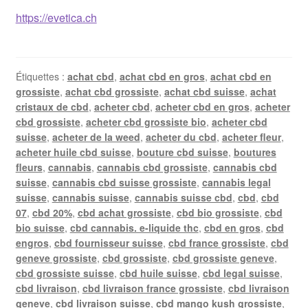
https://evetica.ch
Étiquettes :
achat cbd
,
achat cbd en gros
,
achat cbd en
grossiste
,
achat cbd grossiste
,
achat cbd suisse
,
achat
cristaux de cbd
,
acheter cbd
,
acheter cbd en gros
,
acheter
cbd grossiste
,
acheter cbd grossiste bio
,
acheter cbd
suisse
,
acheter de la weed
,
acheter du cbd
,
acheter fleur
,
acheter huile cbd suisse
,
bouture cbd suisse
,
boutures
fleurs
,
cannabis
,
cannabis cbd grossiste
,
cannabis cbd
suisse
,
cannabis cbd suisse grossiste
,
cannabis legal
suisse
,
cannabis suisse
,
cannabis suisse cbd
,
cbd
,
cbd
07
,
cbd 20%
,
cbd achat grossiste
,
cbd bio grossiste
,
cbd
bio suisse
,
cbd cannabis. e-liquide thc
,
cbd en gros
,
cbd
engros
,
cbd fournisseur suisse
,
cbd france grossiste
,
cbd
geneve grossiste
,
cbd grossiste
,
cbd grossiste geneve
,
cbd grossiste suisse
,
cbd huile suisse
,
cbd legal suisse
,
cbd livraison
,
cbd livraison france grossiste
,
cbd livraison
geneve
,
cbd livraison suisse
,
cbd mango kush grossiste
,