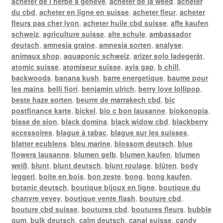
acheter de l herbe a geneve
,
acheter de la weed
,
acheter
du cbd
,
acheter en ligne en suisse
,
acheter fleur
,
acheter
fleurs pas cher lyon
,
acheter huile cbd suisse
,
affe kaufen
schweiz
,
agriculture suisse
,
alte schule
,
ambassador
deutsch
,
amnesia graine
,
amnesia sorten
,
analyse
,
animaux shop
,
aquaponic schweiz
,
arizer solo ladegerät
,
atomic suisse
,
atomiseur suisse
,
avis gap
,
b chill
,
backwoods
,
banana kush
,
barre energetique
,
baume pour
les mains
,
belli fiori
,
benjamin ulrich
,
berry love lollipop
,
beste haze sorten
,
beurre de marrakech cbd
,
bic
postfinance karte
,
bickel
,
bio c bon lausanne
,
biokonopia
,
bisse de sion
,
black domina
,
black widow cbd
,
blackberry
accessoires
,
blague à tabac
,
blague sur les suisses
,
blatter ecublens
,
bleu marine
,
blossom deutsch
,
blue
flowers lausanne
,
blumen gelb
,
blumen kaufen
,
blumen
weiß
,
blunt
,
blunt deutsch
,
blunt roulage
,
blüten
,
body
leggeri
,
boite en bois
,
bon zeste
,
bong
,
bong kaufen
,
botanic deutsch
,
boutique bijoux en ligne
,
boutique du
chanvre vevey
,
boutique vente flash
,
bouture cbd
,
bouture cbd suisse
,
boutures cbd
,
boutures fleurs
,
bubble
gum
,
bulk deutsch
,
calm deutsch
,
canal suisse
,
candy