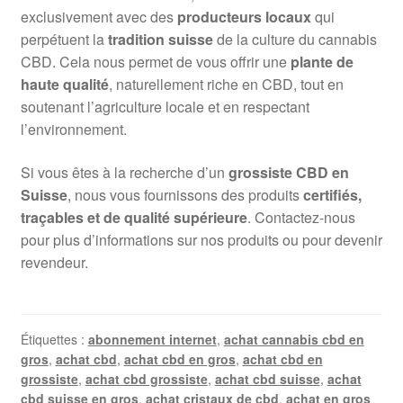
exclusivement avec des
producteurs locaux
qui
perpétuent la
tradition suisse
de la culture du cannabis
CBD. Cela nous permet de vous offrir une
plante de
haute qualité
, naturellement riche en CBD, tout en
soutenant l’agriculture locale et en respectant
l’environnement.
Si vous êtes à la recherche d’un
grossiste CBD en
Suisse
, nous vous fournissons des produits
certifiés,
traçables et de qualité supérieure
. Contactez-nous
pour plus d’informations sur nos produits ou pour devenir
revendeur.
Étiquettes :
abonnement internet
,
achat cannabis cbd en
gros
,
achat cbd
,
achat cbd en gros
,
achat cbd en
grossiste
,
achat cbd grossiste
,
achat cbd suisse
,
achat
cbd suisse en gros
,
achat cristaux de cbd
,
achat en gros