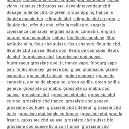
vichy
,
cristaux cbd grossiste
,
devenir revendeur cbd
,
dosage huile de cbd
,
dr green
,
dropshipping france
,
e
liquid magasin bio
,
e liquide cbd
,
e liquide cbd en gros
,
e
liquide thc
,
effet du cbd
,
effet la meilleure
,
engrais
croissance cannabis
,
engrais naturel cannabis
,
engrais
naturel pour cannabis
,
eshop
,
feuille de canabise
,
filtre
actitube slim
,
fleur cbd suisse
,
fleur chanvre
,
fleur de cbd
,
fleur de cbd suisse
,
fleurs cbd
,
fleurs de cannabis
,
fleurs
de cbd
,
fournisseur cbd
,
fournisseur cbd suisse
,
fournisseur grossiste cbd
,
fr
,
france vape
,
fribourg vape
pen
,
funky monkey
,
geneve bio
,
gimel pharmacie
,
graine
cannabis
,
graine cbd suisse
,
graine chanvre
,
graine de
cannabis
,
graine de shopping
,
green gorilla
,
green gorilla
geneve
,
grossiste cannabis
,
grossiste cannabis cbd
suisse
,
grossiste cbd
,
grossiste cbd bio
,
grossiste cbd
europe
,
grossiste cbd france
,
grossiste cbd geneve
,
grossiste cbd huile
,
grossiste cbd inferieur
,
grossiste cbd
italie
,
grossiste cbd legale en france
,
grossiste cbd pour la
france
,
grossiste cbd suisse
,
grossiste cbd suisse bio
,
grossiste cbd suisse livraison france
,
grossiste cbd