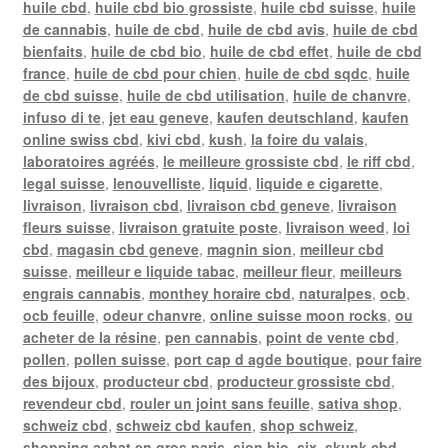
huile cbd
,
huile cbd bio grossiste
,
huile cbd suisse
,
huile
de cannabis
,
huile de cbd
,
huile de cbd avis
,
huile de cbd
bienfaits
,
huile de cbd bio
,
huile de cbd effet
,
huile de cbd
france
,
huile de cbd pour chien
,
huile de cbd sqdc
,
huile
de cbd suisse
,
huile de cbd utilisation
,
huile de chanvre
,
infuso di te
,
jet eau geneve
,
kaufen deutschland
,
kaufen
online swiss cbd
,
kivi cbd
,
kush
,
la foire du valais
,
laboratoires agréés
,
le meilleure grossiste cbd
,
le riff cbd
,
legal suisse
,
lenouvelliste
,
liquid
,
liquide e cigarette
,
livraison
,
livraison cbd
,
livraison cbd geneve
,
livraison
fleurs suisse
,
livraison gratuite poste
,
livraison weed
,
loi
cbd
,
magasin cbd geneve
,
magnin sion
,
meilleur cbd
suisse
,
meilleur e liquide tabac
,
meilleur fleur
,
meilleurs
engrais cannabis
,
monthey horaire cbd
,
naturalpes
,
ocb
,
ocb feuille
,
odeur chanvre
,
online suisse moon rocks
,
ou
acheter de la résine
,
pen cannabis
,
point de vente cbd
,
pollen
,
pollen suisse
,
port cap d agde boutique
,
pour faire
des bijoux
,
producteur cbd
,
producteur grossiste cbd
,
revendeur cbd
,
rouler un joint sans feuille
,
sativa shop
,
schweiz cbd
,
schweiz cbd kaufen
,
shop schweiz
,
shopping achat en gros paris
,
sion bio
,
six
,
skunk cbd
,