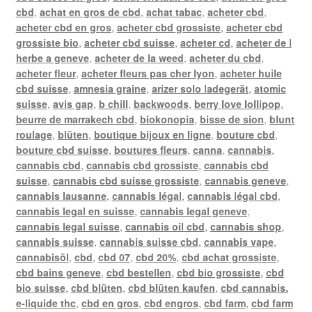
cbd
,
achat en gros de cbd
,
achat tabac
,
acheter cbd
,
acheter cbd en gros
,
acheter cbd grossiste
,
acheter cbd
grossiste bio
,
acheter cbd suisse
,
acheter cd
,
acheter de l
herbe a geneve
,
acheter de la weed
,
acheter du cbd
,
acheter fleur
,
acheter fleurs pas cher lyon
,
acheter huile
cbd suisse
,
amnesia graine
,
arizer solo ladegerät
,
atomic
suisse
,
avis gap
,
b chill
,
backwoods
,
berry love lollipop
,
beurre de marrakech cbd
,
biokonopia
,
bisse de sion
,
blunt
roulage
,
blüten
,
boutique bijoux en ligne
,
bouture cbd
,
bouture cbd suisse
,
boutures fleurs
,
canna
,
cannabis
,
cannabis cbd
,
cannabis cbd grossiste
,
cannabis cbd
suisse
,
cannabis cbd suisse grossiste
,
cannabis geneve
,
cannabis lausanne
,
cannabis légal
,
cannabis légal cbd
,
cannabis legal en suisse
,
cannabis legal geneve
,
cannabis legal suisse
,
cannabis oil cbd
,
cannabis shop
,
cannabis suisse
,
cannabis suisse cbd
,
cannabis vape
,
cannabisöl
,
cbd
,
cbd 07
,
cbd 20%
,
cbd achat grossiste
,
cbd bains geneve
,
cbd bestellen
,
cbd bio grossiste
,
cbd
bio suisse
,
cbd blüten
,
cbd blüten kaufen
,
cbd cannabis.
e-liquide thc
,
cbd en gros
,
cbd engros
,
cbd farm
,
cbd farm