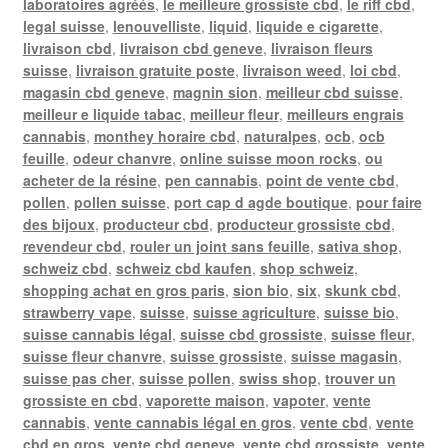
laboratoires agréés
,
le meilleure grossiste cbd
,
le riff cbd
,
legal suisse
,
lenouvelliste
,
liquid
,
liquide e cigarette
,
livraison cbd
,
livraison cbd geneve
,
livraison fleurs
suisse
,
livraison gratuite poste
,
livraison weed
,
loi cbd
,
magasin cbd geneve
,
magnin sion
,
meilleur cbd suisse
,
meilleur e liquide tabac
,
meilleur fleur
,
meilleurs engrais
cannabis
,
monthey horaire cbd
,
naturalpes
,
ocb
,
ocb
feuille
,
odeur chanvre
,
online suisse moon rocks
,
ou
acheter de la résine
,
pen cannabis
,
point de vente cbd
,
pollen
,
pollen suisse
,
port cap d agde boutique
,
pour faire
des bijoux
,
producteur cbd
,
producteur grossiste cbd
,
revendeur cbd
,
rouler un joint sans feuille
,
sativa shop
,
schweiz cbd
,
schweiz cbd kaufen
,
shop schweiz
,
shopping achat en gros paris
,
sion bio
,
six
,
skunk cbd
,
strawberry vape
,
suisse
,
suisse agriculture
,
suisse bio
,
suisse cannabis légal
,
suisse cbd grossiste
,
suisse fleur
,
suisse fleur chanvre
,
suisse grossiste
,
suisse magasin
,
suisse pas cher
,
suisse pollen
,
swiss shop
,
trouver un
grossiste en cbd
,
vaporette maison
,
vapoter
,
vente
cannabis
,
vente cannabis légal en gros
,
vente cbd
,
vente
cbd en gros
,
vente cbd geneve
,
vente cbd grossiste
,
vente