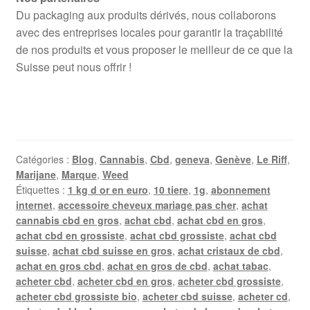
Du packaging aux produits dérivés, nous collaborons
avec des entreprises locales pour garantir la traçabilité
de nos produits et vous proposer le meilleur de ce que la
Suisse peut nous offrir !
Catégories :
Blog
,
Cannabis
,
Cbd
,
geneva
,
Genève
,
Le Riff
,
Marijane
,
Marque
,
Weed
Étiquettes :
1 kg d or en euro
,
10 tiere
,
1g
,
abonnement
internet
,
accessoire cheveux mariage pas cher
,
achat
cannabis cbd en gros
,
achat cbd
,
achat cbd en gros
,
achat cbd en grossiste
,
achat cbd grossiste
,
achat cbd
suisse
,
achat cbd suisse en gros
,
achat cristaux de cbd
,
achat en gros cbd
,
achat en gros de cbd
,
achat tabac
,
acheter cbd
,
acheter cbd en gros
,
acheter cbd grossiste
,
acheter cbd grossiste bio
,
acheter cbd suisse
,
acheter cd
,