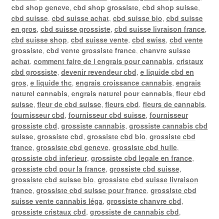
cbd shop geneve
,
cbd shop grossiste
,
cbd shop suisse
,
cbd suisse
,
cbd suisse achat
,
cbd suisse bio
,
cbd suisse
en gros
,
cbd suisse grossiste
,
cbd suisse livraison france
,
cbd suisse shop
,
cbd suisse vente
,
cbd swiss
,
cbd vente
grossiste
,
cbd vente grossiste france
,
chanvre suisse
achat
,
comment faire de l engrais pour cannabis
,
cristaux
cbd grossiste
,
devenir revendeur cbd
,
e liquide cbd en
gros
,
e liquide thc
,
engrais croissance cannabis
,
engrais
naturel cannabis
,
engrais naturel pour cannabis
,
fleur cbd
suisse
,
fleur de cbd suisse
,
fleurs cbd
,
fleurs de cannabis
,
fournisseur cbd
,
fournisseur cbd suisse
,
fournisseur
grossiste cbd
,
grossiste cannabis
,
grossiste cannabis cbd
suisse
,
grossiste cbd
,
grossiste cbd bio
,
grossiste cbd
france
,
grossiste cbd geneve
,
grossiste cbd huile
,
grossiste cbd inferieur
,
grossiste cbd legale en france
,
grossiste cbd pour la france
,
grossiste cbd suisse
,
grossiste cbd suisse bio
,
grossiste cbd suisse livraison
france
,
grossiste cbd suisse pour france
,
grossiste cbd
suisse vente cannabis léga
,
grossiste chanvre cbd
,
grossiste cristaux cbd
,
grossiste de cannabis cbd
,