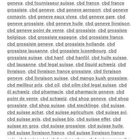
geneva
,
cbd fournisseur suisse
,
cbd france
,
cbd france
grossiste
,
cbd geneve
,
cbd geneve aeroport
,
cbd geneve
cornavin
,
cbd geneve eaux vives
,
cbd geneve gare
,
cbd
geneve grossiste
,
cbd geneve huile
,
cbd geneve livraison
,
cbd geneve point de vente
,
cbd grossiste
,
cbd grossiste
belgique
,
cbd grossiste espagne
,
cbd grossiste france
,
cbd grossiste geneve
,
cbd grossiste hollande
,
cbd
grossiste lausanne
,
cbd grossiste luxembourg
,
cbd
grossiste suisse
,
cbd hanf
,
cbd hanföl
,
cbd huile suisse
,
cbd lausanne
,
cbd legal suisse
,
cbd liquid schweiz
,
cbd
livraison
,
cbd livraison france grossiste
,
cbd livraison
geneve
,
cbd livraison suisse
,
cbd mango kush grossiste
,
cbd meilleur prix
,
cbd oil
,
cbd oilm cbd legal suisse
,
cbd
öl schweiz
,
cbd pharmacie
,
cbd pharmacie geneve
,
cbd
point de vente
,
cbd schweiz
,
cbd shop geneve
,
cbd shop
grossiste
,
cbd shop suisse
,
cbd stecklinge
,
cbd suisse
,
cbd suisse achat
,
cbd suisse agriculture
,
cbd suisse avi
,
cbd suisse avis
,
cbd suisse bio
,
cbd suisse effet
,
cbd
suisse en gros
,
cbd suisse grossiste
,
cbd suisse huile
,
cbd suisse livraison france
,
cbd suisse livraison france