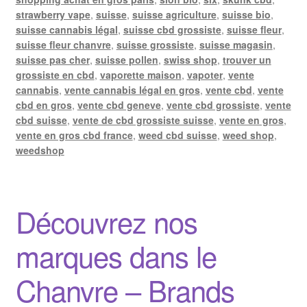
strawberry vape
,
suisse
,
suisse agriculture
,
suisse bio
,
suisse cannabis légal
,
suisse cbd grossiste
,
suisse fleur
,
suisse fleur chanvre
,
suisse grossiste
,
suisse magasin
,
suisse pas cher
,
suisse pollen
,
swiss shop
,
trouver un
grossiste en cbd
,
vaporette maison
,
vapoter
,
vente
cannabis
,
vente cannabis légal en gros
,
vente cbd
,
vente
cbd en gros
,
vente cbd geneve
,
vente cbd grossiste
,
vente
cbd suisse
,
vente de cbd grossiste suisse
,
vente en gros
,
vente en gros cbd france
,
weed cbd suisse
,
weed shop
,
weedshop
Découvrez nos
marques dans le
Chanvre – Brands