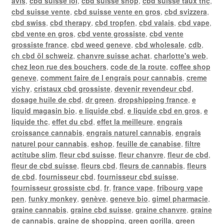
avis
,
cbd suisse loi
,
cbd suisse shop
,
cbd suisse taux thc
,
cbd suisse vente
,
cbd suisse vente en gros
,
cbd svizzera
,
cbd swiss
,
cbd therapy
,
cbd tropfen
,
cbd valais
,
cbd vape
,
cbd vente en gros
,
cbd vente grossiste
,
cbd vente
grossiste france
,
cbd weed geneve
,
cbd wholesale
,
cdb
,
ch cbd öl schweiz
,
chanvre suisse achat
,
charlotte's web
,
chez leon rue des bouchers
,
code de la route
,
coffee shop
geneve
,
comment faire de l engrais pour cannabis
,
creme
vichy
,
cristaux cbd grossiste
,
devenir revendeur cbd
,
dosage huile de cbd
,
dr green
,
dropshipping france
,
e
liquid magasin bio
,
e liquide cbd
,
e liquide cbd en gros
,
e
liquide thc
,
effet du cbd
,
effet la meilleure
,
engrais
croissance cannabis
,
engrais naturel cannabis
,
engrais
naturel pour cannabis
,
eshop
,
feuille de canabise
,
filtre
actitube slim
,
fleur cbd suisse
,
fleur chanvre
,
fleur de cbd
,
fleur de cbd suisse
,
fleurs cbd
,
fleurs de cannabis
,
fleurs
de cbd
,
fournisseur cbd
,
fournisseur cbd suisse
,
fournisseur grossiste cbd
,
fr
,
france vape
,
fribourg vape
pen
,
funky monkey
,
genève
,
geneve bio
,
gimel pharmacie
,
graine cannabis
,
graine cbd suisse
,
graine chanvre
,
graine
de cannabis
,
graine de shopping
,
green gorilla
,
green