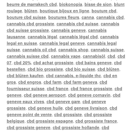
beurre de marrakech cbd
,
biokonopia
,
bisse de sion
,
blunt
roulage
,
blüten
,
boutique bijoux en ligne
,
bouture cbd
,
bouture cbd suisse
,
boutures fleurs
,
canna
,
cannabis cbd
,
cannabis cbd grossiste
,
cannabis cbd suisse
,
cannabis
cbd suisse grossiste
,
cannabis geneve
,
cannabis
lausanne
,
cannabis légal
,
cannabis légal cbd
,
cannabis
legal en suisse
,
cannabis legal geneve
,
cannabis legal
suisse
,
cannabis oil cbd
,
cannabis shop
,
cannabis suisse
,
cannabis suisse cbd
,
cannabis vape
,
cannabisöl
,
cbd
,
cbd
07
,
cbd 20%
,
cbd achat grossiste
,
cbd bains geneve
,
cbd
bestellen
,
cbd bio grossiste
,
cbd bio suisse
,
cbd blüten
,
cbd blüten kaufen
,
cbd cannabis. e-liquide thc
,
cbd en
gros
,
cbd engros
,
cbd farm
,
cbd farm geneva
,
cbd
fournisseur suisse
,
cbd france
,
cbd france grossiste
,
cbd
geneve
,
cbd geneve aeroport
,
cbd geneve cornavin
,
cbd
geneve eaux vives
,
cbd geneve gare
,
cbd geneve
grossiste
,
cbd geneve huile
,
cbd geneve livraison
,
cbd
geneve point de vente
,
cbd grossiste
,
cbd grossiste
belgique
,
cbd grossiste espagne
,
cbd grossiste france
,
cbd grossiste geneve
,
cbd grossiste hollande
,
cbd