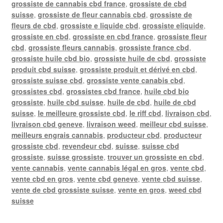
grossiste de cannabis cbd france
,
grossiste de cbd
suisse
,
grossiste de fleur cannabis cbd
,
grossiste de
fleurs de cbd
,
grossiste e liquide cbd
,
grossiste eliquide
,
grossiste en cbd
,
grossiste en cbd france
,
grossiste fleur
cbd
,
grossiste fleurs cannabis
,
grossiste france cbd
,
grossiste huile cbd bio
,
grossiste huile de cbd
,
grossiste
produit cbd suisse
,
grossiste produit et dérivé en cbd
,
grossiste suisse cbd
,
grossiste vente canabis cbd
,
grossistes cbd
,
grossistes cbd france
,
huile cbd bio
grossiste
,
huile cbd suisse
,
huile de cbd
,
huile de cbd
suisse
,
le meilleure grossiste cbd
,
le riff cbd
,
livraison cbd
,
livraison cbd geneve
,
livraison weed
,
meilleur cbd suisse
,
meilleurs engrais cannabis
,
producteur cbd
,
producteur
grossiste cbd
,
revendeur cbd
,
suisse
,
suisse cbd
grossiste
,
suisse grossiste
,
trouver un grossiste en cbd
,
vente cannabis
,
vente cannabis légal en gros
,
vente cbd
,
vente cbd en gros
,
vente cbd geneve
,
vente cbd suisse
,
vente de cbd grossiste suisse
,
vente en gros
,
weed cbd
suisse