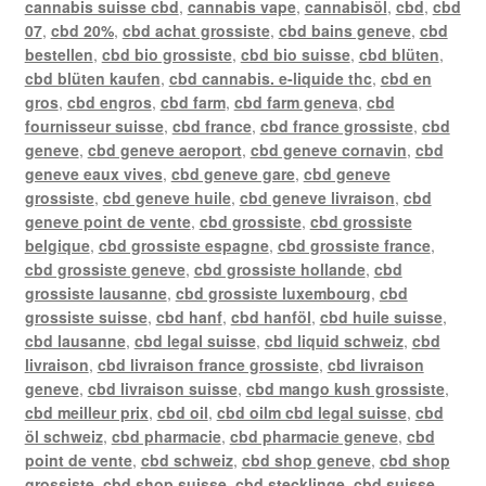
cannabis suisse cbd
,
cannabis vape
,
cannabisöl
,
cbd
,
cbd
07
,
cbd 20%
,
cbd achat grossiste
,
cbd bains geneve
,
cbd
bestellen
,
cbd bio grossiste
,
cbd bio suisse
,
cbd blüten
,
cbd blüten kaufen
,
cbd cannabis. e-liquide thc
,
cbd en
gros
,
cbd engros
,
cbd farm
,
cbd farm geneva
,
cbd
fournisseur suisse
,
cbd france
,
cbd france grossiste
,
cbd
geneve
,
cbd geneve aeroport
,
cbd geneve cornavin
,
cbd
geneve eaux vives
,
cbd geneve gare
,
cbd geneve
grossiste
,
cbd geneve huile
,
cbd geneve livraison
,
cbd
geneve point de vente
,
cbd grossiste
,
cbd grossiste
belgique
,
cbd grossiste espagne
,
cbd grossiste france
,
cbd grossiste geneve
,
cbd grossiste hollande
,
cbd
grossiste lausanne
,
cbd grossiste luxembourg
,
cbd
grossiste suisse
,
cbd hanf
,
cbd hanföl
,
cbd huile suisse
,
cbd lausanne
,
cbd legal suisse
,
cbd liquid schweiz
,
cbd
livraison
,
cbd livraison france grossiste
,
cbd livraison
geneve
,
cbd livraison suisse
,
cbd mango kush grossiste
,
cbd meilleur prix
,
cbd oil
,
cbd oilm cbd legal suisse
,
cbd
öl schweiz
,
cbd pharmacie
,
cbd pharmacie geneve
,
cbd
point de vente
,
cbd schweiz
,
cbd shop geneve
,
cbd shop
grossiste
,
cbd shop suisse
,
cbd stecklinge
,
cbd suisse
,