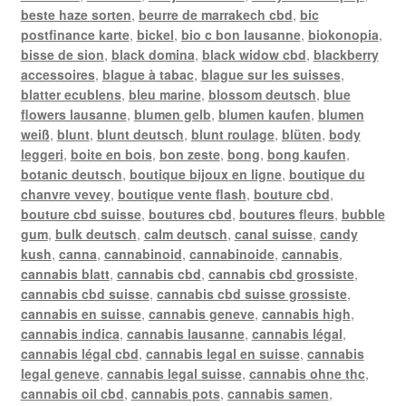
beste haze sorten
,
beurre de marrakech cbd
,
bic
postfinance karte
,
bickel
,
bio c bon lausanne
,
biokonopia
,
bisse de sion
,
black domina
,
black widow cbd
,
blackberry
accessoires
,
blague à tabac
,
blague sur les suisses
,
blatter ecublens
,
bleu marine
,
blossom deutsch
,
blue
flowers lausanne
,
blumen gelb
,
blumen kaufen
,
blumen
weiß
,
blunt
,
blunt deutsch
,
blunt roulage
,
blüten
,
body
leggeri
,
boite en bois
,
bon zeste
,
bong
,
bong kaufen
,
botanic deutsch
,
boutique bijoux en ligne
,
boutique du
chanvre vevey
,
boutique vente flash
,
bouture cbd
,
bouture cbd suisse
,
boutures cbd
,
boutures fleurs
,
bubble
gum
,
bulk deutsch
,
calm deutsch
,
canal suisse
,
candy
kush
,
canna
,
cannabinoid
,
cannabinoide
,
cannabis
,
cannabis blatt
,
cannabis cbd
,
cannabis cbd grossiste
,
cannabis cbd suisse
,
cannabis cbd suisse grossiste
,
cannabis en suisse
,
cannabis geneve
,
cannabis high
,
cannabis indica
,
cannabis lausanne
,
cannabis légal
,
cannabis légal cbd
,
cannabis legal en suisse
,
cannabis
legal geneve
,
cannabis legal suisse
,
cannabis ohne thc
,
cannabis oil cbd
,
cannabis pots
,
cannabis samen
,