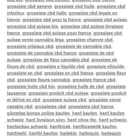
grossiste cbd geneve
,
grossiste cbd huile
,
grossiste cbd
inferieur
,
grossiste cbd italie
,
grossiste cbd legale en
france
,
grossiste cbd pour la france
,
grossiste cbd suisse
,
grossiste cbd suisse bio
,
grossiste cbd suisse livraison
france
,
grossiste cbd suisse pour france
,
grossiste cbd
suisse vente cannabis léga
,
grossiste chanvre cbd
,
grossiste cristaux cbd
,
grossiste de cannabis cbd
,
grossiste de cannabis cbd france
,
grossiste de cbd
suisse
,
grossiste de fleur cannabis cbd
,
grossiste de
fleurs de cbd
,
grossiste e liquide cbd
,
grossiste eliquide
,
grossiste en cbd
,
grossiste en cbd france
,
grossiste fleur
cbd
,
grossiste fleurs cannabis
,
grossiste france cbd
,
grossiste huile cbd bio
,
grossiste huile de cbd
,
grossiste
lausanne
,
grossiste produit cbd suisse
,
grossiste produit
et dérivé en cbd
,
grossiste suisse cbd
,
grossiste vente
canabis cbd
,
grossistes cbd
,
grossistes cbd france
,
günstige bongs online kaufen
,
hanf kaufen
,
hanf kaufen
schweiz
,
hanf livraison sion
,
hanf ohne thc
,
hanf schweiz
,
hanfanbau schweiz
,
hanfkiosk
,
hanfkosmetik kaufen
,
hanfmehl
,
hanföl kaufen
,
harlekin
,
harlequin
,
harlequin