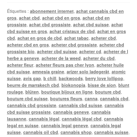
Étiquettes :
abonnement internet
,
achat cannabis cbd en
gros
,
achat cbd
,
achat cbd en gros
,
achat cbd en
grossiste
,
achat cbd grossiste
,
achat cbd suisse
,
achat
cbd suisse en gros
,
achat cristaux de cbd
,
achat en gros
cbd
,
achat en gros de cbd
,
achat tabac
,
acheter cbd
,
acheter cbd en gros
,
acheter cbd grossiste
,
acheter cbd
grossiste bio
,
acheter cbd suisse
,
acheter cd
,
acheter de l
herbe a geneve
,
acheter de la weed
,
acheter du cbd
,
acheter fleur
,
acheter fleurs pas cher lyon
,
acheter huile
cbd suisse
,
amnesia graine
,
arizer solo ladegerät
,
atomic
suisse
,
avis gap
,
b chill
,
backwoods
,
berry love lollipop
,
beurre de marrakech cbd
,
biokonopia
,
bisse de sion
,
blunt
roulage
,
blüten
,
boutique bijoux en ligne
,
bouture cbd
,
bouture cbd suisse
,
boutures fleurs
,
canna
,
cannabis cbd
,
cannabis cbd grossiste
,
cannabis cbd suisse
,
cannabis
cbd suisse grossiste
,
cannabis geneve
,
cannabis
lausanne
,
cannabis légal
,
cannabis légal cbd
,
cannabis
legal en suisse
,
cannabis legal geneve
,
cannabis legal
suisse
,
cannabis oil cbd
,
cannabis shop
,
cannabis suisse
,