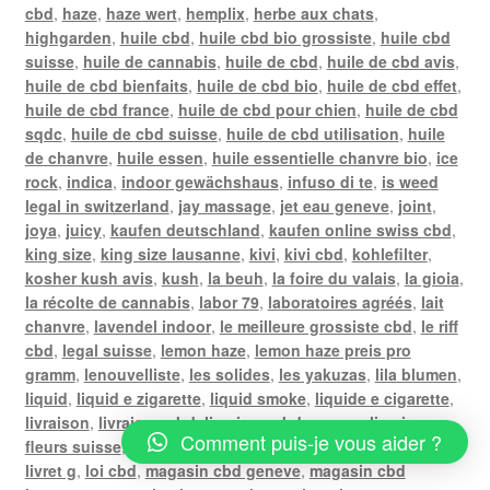
cbd
,
haze
,
haze wert
,
hemplix
,
herbe aux chats
,
highgarden
,
huile cbd
,
huile cbd bio grossiste
,
huile cbd
suisse
,
huile de cannabis
,
huile de cbd
,
huile de cbd avis
,
huile de cbd bienfaits
,
huile de cbd bio
,
huile de cbd effet
,
huile de cbd france
,
huile de cbd pour chien
,
huile de cbd
sqdc
,
huile de cbd suisse
,
huile de cbd utilisation
,
huile
de chanvre
,
huile essen
,
huile essentielle chanvre bio
,
ice
rock
,
indica
,
indoor gewächshaus
,
infuso di te
,
is weed
legal in switzerland
,
jay massage
,
jet eau geneve
,
joint
,
joya
,
juicy
,
kaufen deutschland
,
kaufen online swiss cbd
,
king size
,
king size lausanne
,
kivi
,
kivi cbd
,
kohlefilter
,
kosher kush avis
,
kush
,
la beuh
,
la foire du valais
,
la gioia
,
la récolte de cannabis
,
labor 79
,
laboratoires agréés
,
lait
chanvre
,
lavendel indoor
,
le meilleure grossiste cbd
,
le riff
cbd
,
legal suisse
,
lemon haze
,
lemon haze preis pro
gramm
,
lenouvelliste
,
les solides
,
les yakuzas
,
lila blumen
,
liquid
,
liquid e zigarette
,
liquid smoke
,
liquide e cigarette
,
livraison
,
livraison cbd
,
livraison cbd geneve
,
livraison
Comment puis-je vous aider ?
fleurs suisse
,
livraison gratuite poste
,
livraison weed
,
livret g
,
loi cbd
,
magasin cbd geneve
,
magasin cbd