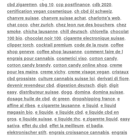
cbd zigaretten
,
cbg 10
,
ccp postfinance
,
cdb 2020
,
certification vegan cosmetique
,
ch cbd öl schweiz
,
chanvre suisse
,
chanvre suisse achat
,
charlotte's web
,
chat coco
,
cher zurich
,
chez leon rue des bouchers
,
chez
smoke
,
chicha lausanne
,
chill deutsch
,
chlorella
,
chocolat
100 bio
,
chocolat noir 100
,
cigarette electronique suisse
,
clipper torch
,
cocktail premium
,
code de la route
,
coffee
shop geneve
,
coffee shop lausanne
,
comment faire de l
engrais pour cannabis
,
cosmetici viso
,
cotton candy
,
cotton candy brandy
,
cotton candy online shop
,
creme
pour les mains
,
creme vichy
,
creme visage vegan
,
cristaux
cbd grossiste
,
culture cannabis suisse loi
,
derivati di fiore
,
devenir revendeur cbd
,
digestion deutsch
,
digit
,
digit
easy
,
distributeur suisse
,
dogg
,
domina
,
domina suisse
,
dosage huile de cbd
,
dr green
,
dropshipping france
,
e
affine al ribes
,
e cigarette lausanne
,
e liquid
,
e liquid
magasin bio
,
e liquide
,
e liquide cbd
,
e liquide cbd en
gros
,
e liquide suisse
,
e liquide thc
,
e zigarette liquid
,
easy
sativa
,
effet du cbd
,
effet la meilleure
,
el badia
,
elektronischer stift
,
engrais croissance cannabis
,
engrais