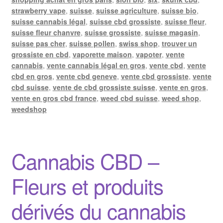
strawberry vape
,
suisse
,
suisse agriculture
,
suisse bio
,
suisse cannabis légal
,
suisse cbd grossiste
,
suisse fleur
,
suisse fleur chanvre
,
suisse grossiste
,
suisse magasin
,
suisse pas cher
,
suisse pollen
,
swiss shop
,
trouver un
grossiste en cbd
,
vaporette maison
,
vapoter
,
vente
cannabis
,
vente cannabis légal en gros
,
vente cbd
,
vente
cbd en gros
,
vente cbd geneve
,
vente cbd grossiste
,
vente
cbd suisse
,
vente de cbd grossiste suisse
,
vente en gros
,
vente en gros cbd france
,
weed cbd suisse
,
weed shop
,
weedshop
Cannabis CBD –
Fleurs et produits
dérivés du cannabis