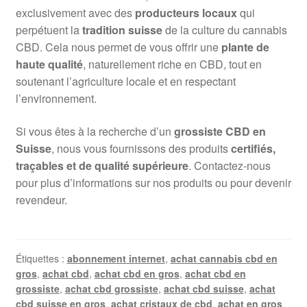
exclusivement avec des
producteurs locaux
qui
perpétuent la
tradition suisse
de la culture du cannabis
CBD. Cela nous permet de vous offrir une
plante de
haute qualité
, naturellement riche en CBD, tout en
soutenant l’agriculture locale et en respectant
l’environnement.
Si vous êtes à la recherche d’un
grossiste CBD en
Suisse
, nous vous fournissons des produits
certifiés,
traçables et de qualité supérieure
. Contactez-nous
pour plus d’informations sur nos produits ou pour devenir
revendeur.
Étiquettes :
abonnement internet
,
achat cannabis cbd en
gros
,
achat cbd
,
achat cbd en gros
,
achat cbd en
grossiste
,
achat cbd grossiste
,
achat cbd suisse
,
achat
cbd suisse en gros
,
achat cristaux de cbd
,
achat en gros