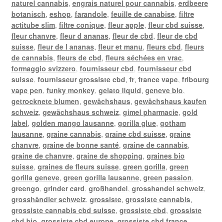
naturel cannabis
,
engrais naturel pour cannabis
,
erdbeere
botanisch
,
eshop
,
farandole
,
feuille de canabise
,
filtre
actitube slim
,
filtre conique
,
fleur apple
,
fleur cbd suisse
,
fleur chanvre
,
fleur d ananas
,
fleur de cbd
,
fleur de cbd
suisse
,
fleur de l ananas
,
fleur et manu
,
fleurs cbd
,
fleurs
de cannabis
,
fleurs de cbd
,
fleurs séchées en vrac
,
formaggio svizzero
,
fournisseur cbd
,
fournisseur cbd
suisse
,
fournisseur grossiste cbd
,
fr
,
france vape
,
fribourg
vape pen
,
funky monkey
,
gelato liquid
,
geneve bio
,
getrocknete blumen
,
gewächshaus
,
gewächshaus kaufen
schweiz
,
gewächshaus schweiz
,
gimel pharmacie
,
gold
label
,
golden mango lausanne
,
gorilla glue
,
gotham
lausanne
,
graine cannabis
,
graine cbd suisse
,
graine
chanvre
,
graine de bonne santé
,
graine de cannabis
,
graine de chanvre
,
graine de shopping
,
graines bio
suisse
,
graines de fleurs suisse
,
green gorilla
,
green
gorilla geneve
,
green gorilla lausanne
,
green passion
,
greengo
,
grinder card
,
großhandel
,
grosshandel schweiz
,
grosshändler schweiz
,
grossiste
,
grossiste cannabis
,
grossiste cannabis cbd suisse
,
grossiste cbd
,
grossiste
cbd bio
,
grossiste cbd europe
,
grossiste cbd france
,