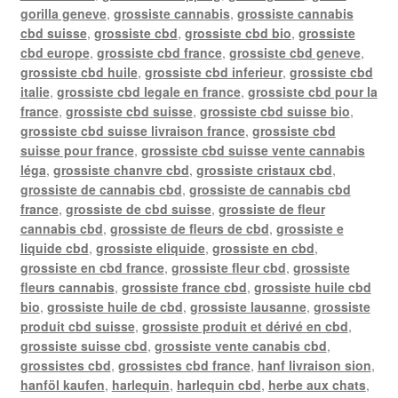
gorilla geneve
,
grossiste cannabis
,
grossiste cannabis
cbd suisse
,
grossiste cbd
,
grossiste cbd bio
,
grossiste
cbd europe
,
grossiste cbd france
,
grossiste cbd geneve
,
grossiste cbd huile
,
grossiste cbd inferieur
,
grossiste cbd
italie
,
grossiste cbd legale en france
,
grossiste cbd pour la
france
,
grossiste cbd suisse
,
grossiste cbd suisse bio
,
grossiste cbd suisse livraison france
,
grossiste cbd
suisse pour france
,
grossiste cbd suisse vente cannabis
léga
,
grossiste chanvre cbd
,
grossiste cristaux cbd
,
grossiste de cannabis cbd
,
grossiste de cannabis cbd
france
,
grossiste de cbd suisse
,
grossiste de fleur
cannabis cbd
,
grossiste de fleurs de cbd
,
grossiste e
liquide cbd
,
grossiste eliquide
,
grossiste en cbd
,
grossiste en cbd france
,
grossiste fleur cbd
,
grossiste
fleurs cannabis
,
grossiste france cbd
,
grossiste huile cbd
bio
,
grossiste huile de cbd
,
grossiste lausanne
,
grossiste
produit cbd suisse
,
grossiste produit et dérivé en cbd
,
grossiste suisse cbd
,
grossiste vente canabis cbd
,
grossistes cbd
,
grossistes cbd france
,
hanf livraison sion
,
hanföl kaufen
,
harlequin
,
harlequin cbd
,
herbe aux chats
,