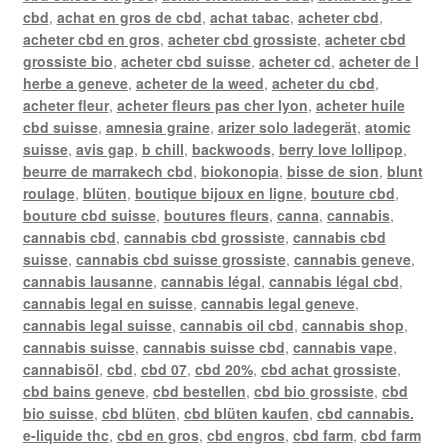
cbd
,
achat en gros de cbd
,
achat tabac
,
acheter cbd
,
acheter cbd en gros
,
acheter cbd grossiste
,
acheter cbd
grossiste bio
,
acheter cbd suisse
,
acheter cd
,
acheter de l
herbe a geneve
,
acheter de la weed
,
acheter du cbd
,
acheter fleur
,
acheter fleurs pas cher lyon
,
acheter huile
cbd suisse
,
amnesia graine
,
arizer solo ladegerät
,
atomic
suisse
,
avis gap
,
b chill
,
backwoods
,
berry love lollipop
,
beurre de marrakech cbd
,
biokonopia
,
bisse de sion
,
blunt
roulage
,
blüten
,
boutique bijoux en ligne
,
bouture cbd
,
bouture cbd suisse
,
boutures fleurs
,
canna
,
cannabis
,
cannabis cbd
,
cannabis cbd grossiste
,
cannabis cbd
suisse
,
cannabis cbd suisse grossiste
,
cannabis geneve
,
cannabis lausanne
,
cannabis légal
,
cannabis légal cbd
,
cannabis legal en suisse
,
cannabis legal geneve
,
cannabis legal suisse
,
cannabis oil cbd
,
cannabis shop
,
cannabis suisse
,
cannabis suisse cbd
,
cannabis vape
,
cannabisöl
,
cbd
,
cbd 07
,
cbd 20%
,
cbd achat grossiste
,
cbd bains geneve
,
cbd bestellen
,
cbd bio grossiste
,
cbd
bio suisse
,
cbd blüten
,
cbd blüten kaufen
,
cbd cannabis.
e-liquide thc
,
cbd en gros
,
cbd engros
,
cbd farm
,
cbd farm