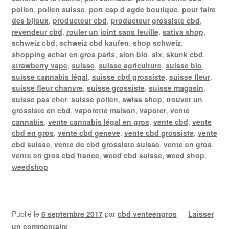
pollen
,
pollen suisse
,
port cap d agde boutique
,
pour faire
des bijoux
,
producteur cbd
,
producteur grossiste cbd
,
revendeur cbd
,
rouler un joint sans feuille
,
sativa shop
,
schweiz cbd
,
schweiz cbd kaufen
,
shop schweiz
,
shopping achat en gros paris
,
sion bio
,
six
,
skunk cbd
,
strawberry vape
,
suisse
,
suisse agriculture
,
suisse bio
,
suisse cannabis légal
,
suisse cbd grossiste
,
suisse fleur
,
suisse fleur chanvre
,
suisse grossiste
,
suisse magasin
,
suisse pas cher
,
suisse pollen
,
swiss shop
,
trouver un
grossiste en cbd
,
vaporette maison
,
vapoter
,
vente
cannabis
,
vente cannabis légal en gros
,
vente cbd
,
vente
cbd en gros
,
vente cbd geneve
,
vente cbd grossiste
,
vente
cbd suisse
,
vente de cbd grossiste suisse
,
vente en gros
,
vente en gros cbd france
,
weed cbd suisse
,
weed shop
,
weedshop
Publié le
6 septembre 2017
par
cbd venteengros
—
Laisser
un commentaire