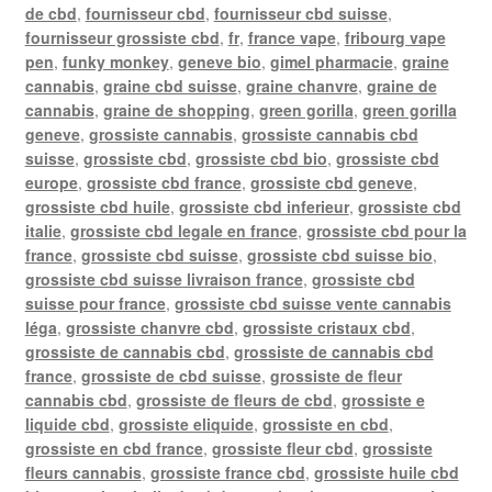
de cbd
,
fournisseur cbd
,
fournisseur cbd suisse
,
fournisseur grossiste cbd
,
fr
,
france vape
,
fribourg vape
pen
,
funky monkey
,
geneve bio
,
gimel pharmacie
,
graine
cannabis
,
graine cbd suisse
,
graine chanvre
,
graine de
cannabis
,
graine de shopping
,
green gorilla
,
green gorilla
geneve
,
grossiste cannabis
,
grossiste cannabis cbd
suisse
,
grossiste cbd
,
grossiste cbd bio
,
grossiste cbd
europe
,
grossiste cbd france
,
grossiste cbd geneve
,
grossiste cbd huile
,
grossiste cbd inferieur
,
grossiste cbd
italie
,
grossiste cbd legale en france
,
grossiste cbd pour la
france
,
grossiste cbd suisse
,
grossiste cbd suisse bio
,
grossiste cbd suisse livraison france
,
grossiste cbd
suisse pour france
,
grossiste cbd suisse vente cannabis
léga
,
grossiste chanvre cbd
,
grossiste cristaux cbd
,
grossiste de cannabis cbd
,
grossiste de cannabis cbd
france
,
grossiste de cbd suisse
,
grossiste de fleur
cannabis cbd
,
grossiste de fleurs de cbd
,
grossiste e
liquide cbd
,
grossiste eliquide
,
grossiste en cbd
,
grossiste en cbd france
,
grossiste fleur cbd
,
grossiste
fleurs cannabis
,
grossiste france cbd
,
grossiste huile cbd