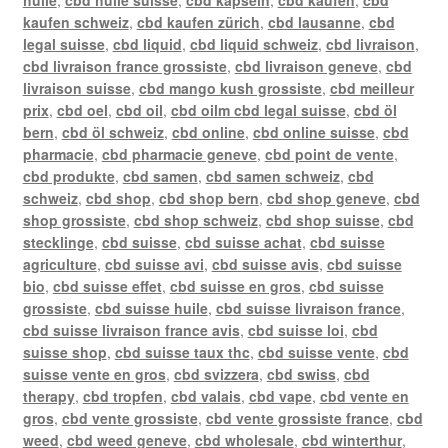
kaufen schweiz
,
cbd kaufen zürich
,
cbd lausanne
,
cbd
legal suisse
,
cbd liquid
,
cbd liquid schweiz
,
cbd livraison
,
cbd livraison france grossiste
,
cbd livraison geneve
,
cbd
livraison suisse
,
cbd mango kush grossiste
,
cbd meilleur
prix
,
cbd oel
,
cbd oil
,
cbd oilm cbd legal suisse
,
cbd öl
bern
,
cbd öl schweiz
,
cbd online
,
cbd online suisse
,
cbd
pharmacie
,
cbd pharmacie geneve
,
cbd point de vente
,
cbd produkte
,
cbd samen
,
cbd samen schweiz
,
cbd
schweiz
,
cbd shop
,
cbd shop bern
,
cbd shop geneve
,
cbd
shop grossiste
,
cbd shop schweiz
,
cbd shop suisse
,
cbd
stecklinge
,
cbd suisse
,
cbd suisse achat
,
cbd suisse
agriculture
,
cbd suisse avi
,
cbd suisse avis
,
cbd suisse
bio
,
cbd suisse effet
,
cbd suisse en gros
,
cbd suisse
grossiste
,
cbd suisse huile
,
cbd suisse livraison france
,
cbd suisse livraison france avis
,
cbd suisse loi
,
cbd
suisse shop
,
cbd suisse taux thc
,
cbd suisse vente
,
cbd
suisse vente en gros
,
cbd svizzera
,
cbd swiss
,
cbd
therapy
,
cbd tropfen
,
cbd valais
,
cbd vape
,
cbd vente en
gros
,
cbd vente grossiste
,
cbd vente grossiste france
,
cbd
weed
,
cbd weed geneve
,
cbd wholesale
,
cbd winterthur
,