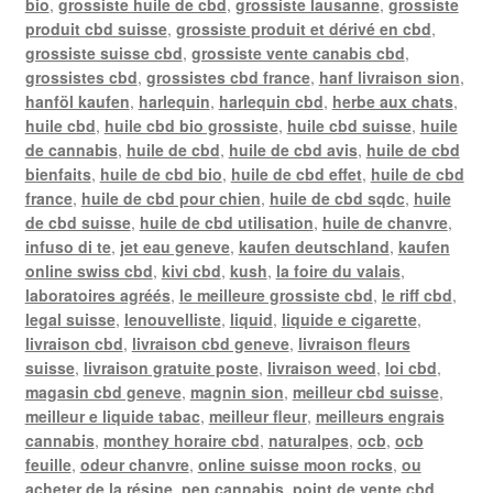
bio
,
grossiste huile de cbd
,
grossiste lausanne
,
grossiste
produit cbd suisse
,
grossiste produit et dérivé en cbd
,
grossiste suisse cbd
,
grossiste vente canabis cbd
,
grossistes cbd
,
grossistes cbd france
,
hanf livraison sion
,
hanföl kaufen
,
harlequin
,
harlequin cbd
,
herbe aux chats
,
huile cbd
,
huile cbd bio grossiste
,
huile cbd suisse
,
huile
de cannabis
,
huile de cbd
,
huile de cbd avis
,
huile de cbd
bienfaits
,
huile de cbd bio
,
huile de cbd effet
,
huile de cbd
france
,
huile de cbd pour chien
,
huile de cbd sqdc
,
huile
de cbd suisse
,
huile de cbd utilisation
,
huile de chanvre
,
infuso di te
,
jet eau geneve
,
kaufen deutschland
,
kaufen
online swiss cbd
,
kivi cbd
,
kush
,
la foire du valais
,
laboratoires agréés
,
le meilleure grossiste cbd
,
le riff cbd
,
legal suisse
,
lenouvelliste
,
liquid
,
liquide e cigarette
,
livraison cbd
,
livraison cbd geneve
,
livraison fleurs
suisse
,
livraison gratuite poste
,
livraison weed
,
loi cbd
,
magasin cbd geneve
,
magnin sion
,
meilleur cbd suisse
,
meilleur e liquide tabac
,
meilleur fleur
,
meilleurs engrais
cannabis
,
monthey horaire cbd
,
naturalpes
,
ocb
,
ocb
feuille
,
odeur chanvre
,
online suisse moon rocks
,
ou
acheter de la résine
,
pen cannabis
,
point de vente cbd
,