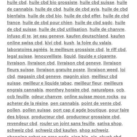
huile cbd
,
huile cbd bio grossiste
,
huile cbd suisse
,
huile
de cannabis
,
huile de cbd
,
huile de cbd avis
,
huile de cbd
bienfaits
,
huile de cbd bio
,
huile de cbd effet
,
huile de cbd
france
,
huile de cbd pour chien
,
huile de cbd sqdc
,
huile
de cbd suisse
,
huile de cbd utilisation
,
huile de chanvre
,
infuso di te
,
jet eau geneve
,
kaufen deutschland
,
kaufen
online swiss cbd
,
kivi cbd
,
kush
,
la foire du valais
,
laboratoires agréés
,
le meilleure grossiste cbd
,
le riff cbd
,
legal suisse
,
lenouvelliste
,
liquid
,
liquide e cigarette
,
livraison
,
livraison cbd
,
livraison cbd geneve
,
livraison
fleurs suisse
,
livraison gratuite poste
,
livraison weed
,
loi
cbd
,
magasin cbd geneve
,
magnin sion
,
meilleur cbd
suisse
,
meilleur e liquide tabac
,
meilleur fleur
,
meilleurs
engrais cannabis
,
monthey horaire cbd
,
naturalpes
,
ocb
,
ocb feuille
,
odeur chanvre
,
online suisse moon rocks
,
ou
acheter de la résine
,
pen cannabis
,
point de vente cbd
,
pollen
,
pollen suisse
,
port cap d agde boutique
,
pour faire
des bijoux
,
producteur cbd
,
producteur grossiste cbd
,
revendeur cbd
,
rouler un joint sans feuille
,
sativa shop
,
schweiz cbd
,
schweiz cbd kaufen
,
shop schweiz
,
shopping achat en gros paris
,
sion bio
,
six
,
skunk cbd
,