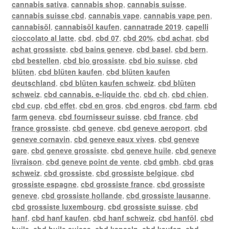
cannabis sativa
,
cannabis shop
,
cannabis suisse
,
cannabis suisse cbd
,
cannabis vape
,
cannabis vape pen
,
cannabisöl
,
cannabisöl kaufen
,
cannatrade 2019
,
capelli
cioccolato al latte
,
cbd
,
cbd 07
,
cbd 20%
,
cbd achat
,
cbd
achat grossiste
,
cbd bains geneve
,
cbd basel
,
cbd bern
,
cbd bestellen
,
cbd bio grossiste
,
cbd bio suisse
,
cbd
blüten
,
cbd blüten kaufen
,
cbd blüten kaufen
deutschland
,
cbd blüten kaufen schweiz
,
cbd blüten
schweiz
,
cbd cannabis. e-liquide thc
,
cbd ch
,
cbd chien
,
cbd cup
,
cbd effet
,
cbd en gros
,
cbd engros
,
cbd farm
,
cbd
farm geneva
,
cbd fournisseur suisse
,
cbd france
,
cbd
france grossiste
,
cbd geneve
,
cbd geneve aeroport
,
cbd
geneve cornavin
,
cbd geneve eaux vives
,
cbd geneve
gare
,
cbd geneve grossiste
,
cbd geneve huile
,
cbd geneve
livraison
,
cbd geneve point de vente
,
cbd gmbh
,
cbd gras
schweiz
,
cbd grossiste
,
cbd grossiste belgique
,
cbd
grossiste espagne
,
cbd grossiste france
,
cbd grossiste
geneve
,
cbd grossiste hollande
,
cbd grossiste lausanne
,
cbd grossiste luxembourg
,
cbd grossiste suisse
,
cbd
hanf
,
cbd hanf kaufen
,
cbd hanf schweiz
,
cbd hanföl
,
cbd
huile
,
cbd huile suisse
,
cbd kapseln
,
cbd kaufen
,
cbd