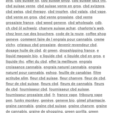
avis
,
cbd suisse loi
,
cbd suisse shop
,
cbd suisse taux thc
,
cbd suisse vente
,
cbd suisse vente en gros
,
cbd svizzera
,
cbd swiss
,
cbd therapy
,
cbd tropfen
,
cbd valais
,
cbd vape
,
cbd vente en gros
,
cbd vente grossiste
,
cbd vente
grossiste france
,
cbd weed geneve
,
cbd wholesale
,
cdb
,
ch cbd öl schweiz
,
chanvre suisse achat
,
charlotte's web
,
chez leon rue des bouchers
,
code de la route
,
coffee shop
geneve
,
comment faire de l engrais pour cannabis
,
creme
vichy
,
cristaux cbd grossiste
,
devenir revendeur cbd
,
dosage huile de cbd
,
dr green
,
dropshipping france
,
e
liquid magasin bio
,
e liquide cbd
,
e liquide cbd en gros
,
e
liquide thc
,
effet du cbd
,
effet la meilleure
,
engrais
croissance cannabis
,
engrais naturel cannabis
,
engrais
naturel pour cannabis
,
eshop
,
feuille de canabise
,
filtre
actitube slim
,
fleur cbd suisse
,
fleur chanvre
,
fleur de cbd
,
fleur de cbd suisse
,
fleurs cbd
,
fleurs de cannabis
,
fleurs
de cbd
,
fournisseur cbd
,
fournisseur cbd suisse
,
fournisseur grossiste cbd
,
fr
,
france vape
,
fribourg vape
pen
,
funky monkey
,
genève
,
geneve bio
,
gimel pharmacie
,
graine cannabis
,
graine cbd suisse
,
graine chanvre
,
graine
de cannabis
,
graine de shopping
,
green gorilla
,
green