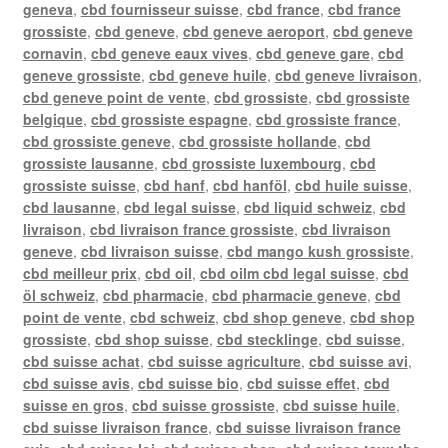
geneva
,
cbd fournisseur suisse
,
cbd france
,
cbd france
grossiste
,
cbd geneve
,
cbd geneve aeroport
,
cbd geneve
cornavin
,
cbd geneve eaux vives
,
cbd geneve gare
,
cbd
geneve grossiste
,
cbd geneve huile
,
cbd geneve livraison
,
cbd geneve point de vente
,
cbd grossiste
,
cbd grossiste
belgique
,
cbd grossiste espagne
,
cbd grossiste france
,
cbd grossiste geneve
,
cbd grossiste hollande
,
cbd
grossiste lausanne
,
cbd grossiste luxembourg
,
cbd
grossiste suisse
,
cbd hanf
,
cbd hanföl
,
cbd huile suisse
,
cbd lausanne
,
cbd legal suisse
,
cbd liquid schweiz
,
cbd
livraison
,
cbd livraison france grossiste
,
cbd livraison
geneve
,
cbd livraison suisse
,
cbd mango kush grossiste
,
cbd meilleur prix
,
cbd oil
,
cbd oilm cbd legal suisse
,
cbd
öl schweiz
,
cbd pharmacie
,
cbd pharmacie geneve
,
cbd
point de vente
,
cbd schweiz
,
cbd shop geneve
,
cbd shop
grossiste
,
cbd shop suisse
,
cbd stecklinge
,
cbd suisse
,
cbd suisse achat
,
cbd suisse agriculture
,
cbd suisse avi
,
cbd suisse avis
,
cbd suisse bio
,
cbd suisse effet
,
cbd
suisse en gros
,
cbd suisse grossiste
,
cbd suisse huile
,
cbd suisse livraison france
,
cbd suisse livraison france