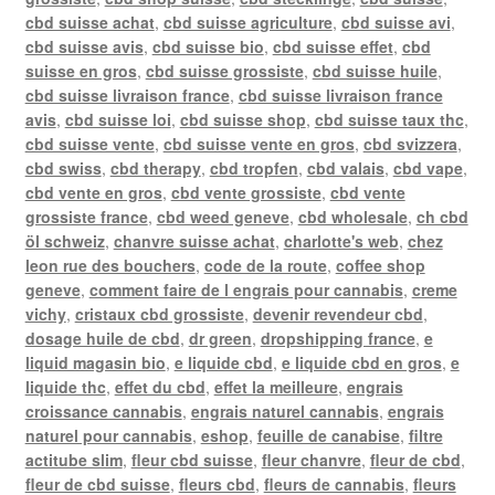
cbd suisse achat
,
cbd suisse agriculture
,
cbd suisse avi
,
cbd suisse avis
,
cbd suisse bio
,
cbd suisse effet
,
cbd
suisse en gros
,
cbd suisse grossiste
,
cbd suisse huile
,
cbd suisse livraison france
,
cbd suisse livraison france
avis
,
cbd suisse loi
,
cbd suisse shop
,
cbd suisse taux thc
,
cbd suisse vente
,
cbd suisse vente en gros
,
cbd svizzera
,
cbd swiss
,
cbd therapy
,
cbd tropfen
,
cbd valais
,
cbd vape
,
cbd vente en gros
,
cbd vente grossiste
,
cbd vente
grossiste france
,
cbd weed geneve
,
cbd wholesale
,
ch cbd
öl schweiz
,
chanvre suisse achat
,
charlotte's web
,
chez
leon rue des bouchers
,
code de la route
,
coffee shop
geneve
,
comment faire de l engrais pour cannabis
,
creme
vichy
,
cristaux cbd grossiste
,
devenir revendeur cbd
,
dosage huile de cbd
,
dr green
,
dropshipping france
,
e
liquid magasin bio
,
e liquide cbd
,
e liquide cbd en gros
,
e
liquide thc
,
effet du cbd
,
effet la meilleure
,
engrais
croissance cannabis
,
engrais naturel cannabis
,
engrais
naturel pour cannabis
,
eshop
,
feuille de canabise
,
filtre
actitube slim
,
fleur cbd suisse
,
fleur chanvre
,
fleur de cbd
,
fleur de cbd suisse
,
fleurs cbd
,
fleurs de cannabis
,
fleurs