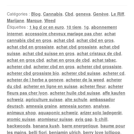
Catégories :
Blog
,
Cannabis
,
Cbd
,
geneva
,
Genève
,
Le Riff
,
Marijane
,
Marque
,
Weed
Étiquettes :
1 kg d or en euro
,
10 tiere
,
1g
,
abonnement
internet
,
accessoire cheveux mariage pas cher
,
achat
cannabis cbd en gros
,
achat cbd
,
achat cbd en gros
,
achat cbd en grossiste
,
achat cbd grossiste
,
achat cbd
suisse
,
achat cbd suisse en gros
,
achat cristaux de cbd
,
achat en gros cbd
,
achat en gros de cbd
,
achat tabac
,
acheter cbd
,
acheter cbd en gros
,
acheter cbd grossiste
,
acheter cbd grossiste bio
,
acheter cbd suisse
,
acheter cd
,
acheter de l herbe a geneve
,
acheter de la weed
,
acheter
du cbd
,
acheter en ligne en suisse
,
acheter fleur
,
acheter
fleurs pas cher lyon
,
acheter huile cbd suisse
,
affe kaufen
schweiz
,
agriculture suisse
,
alte schule
,
ambassador
deutsch
,
amnesia graine
,
amnesia sorten
,
analyse
,
animaux shop
,
aquaponic schweiz
,
arizer solo ladegerät
,
atomic suisse
,
atomiseur suisse
,
avis gap
,
b chill
,
backwoods
,
banana kush
,
barre energetique
,
baume pour
les mains
,
belli fiori
,
benjamin ulrich
,
berry love lollipop
,