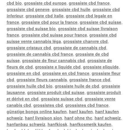
cbd bio
,
grossiste cbd europe
,
grossiste cbd france
,
grossiste cbd geneve
,
grossiste cbd huile
,
grossiste cbd
inferieur
,
grossiste cbd italie
,
grossiste cbd legale en
france
,
grossiste cbd pour la france
,
grossiste cbd suisse
,
grossiste cbd suisse bio
,
grossiste cbd suisse livraison
france
,
grossiste cbd suisse pour france
,
grossiste cbd
suisse vente cannabis léga
,
grossiste chanvre cbd
,
grossiste cristaux cbd
,
grossiste de cannabis cbd
,
grossiste de cannabis cbd france
,
grossiste de cbd
suisse
,
grossiste de fleur cannabis cbd
,
grossiste de
fleurs de cbd
,
grossiste e liquide cbd
,
grossiste eliquide
,
grossiste en cbd
,
grossiste en cbd france
,
grossiste fleur
cbd
,
grossiste fleurs cannabis
,
grossiste france cbd
,
grossiste huile cbd bio
,
grossiste huile de cbd
,
grossiste
lausanne
,
grossiste produit cbd suisse
,
grossiste produit
et dérivé en cbd
,
grossiste suisse cbd
,
grossiste vente
canabis cbd
,
grossistes cbd
,
grossistes cbd france
,
günstige bongs online kaufen
,
hanf kaufen
,
hanf kaufen
schweiz
,
hanf livraison sion
,
hanf ohne thc
,
hanf schweiz
,
hanfanbau schweiz
,
hanfkiosk
,
hanfkosmetik kaufen
,