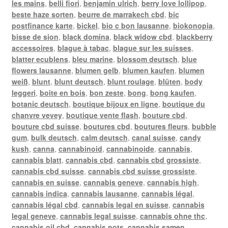
les mains
,
belli fiori
,
benjamin ulrich
,
berry love lollipop
,
beste haze sorten
,
beurre de marrakech cbd
,
bic
postfinance karte
,
bickel
,
bio c bon lausanne
,
biokonopia
,
bisse de sion
,
black domina
,
black widow cbd
,
blackberry
accessoires
,
blague à tabac
,
blague sur les suisses
,
blatter ecublens
,
bleu marine
,
blossom deutsch
,
blue
flowers lausanne
,
blumen gelb
,
blumen kaufen
,
blumen
weiß
,
blunt
,
blunt deutsch
,
blunt roulage
,
blüten
,
body
leggeri
,
boite en bois
,
bon zeste
,
bong
,
bong kaufen
,
botanic deutsch
,
boutique bijoux en ligne
,
boutique du
chanvre vevey
,
boutique vente flash
,
bouture cbd
,
bouture cbd suisse
,
boutures cbd
,
boutures fleurs
,
bubble
gum
,
bulk deutsch
,
calm deutsch
,
canal suisse
,
candy
kush
,
canna
,
cannabinoid
,
cannabinoide
,
cannabis
,
cannabis blatt
,
cannabis cbd
,
cannabis cbd grossiste
,
cannabis cbd suisse
,
cannabis cbd suisse grossiste
,
cannabis en suisse
,
cannabis geneve
,
cannabis high
,
cannabis indica
,
cannabis lausanne
,
cannabis légal
,
cannabis légal cbd
,
cannabis legal en suisse
,
cannabis
legal geneve
,
cannabis legal suisse
,
cannabis ohne thc
,
cannabis oil cbd
,
cannabis pots
,
cannabis samen
,