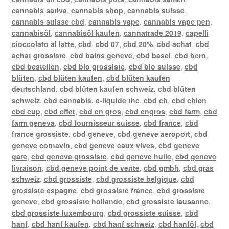
cannabis sativa
,
cannabis shop
,
cannabis suisse
,
cannabis suisse cbd
,
cannabis vape
,
cannabis vape pen
,
cannabisöl
,
cannabisöl kaufen
,
cannatrade 2019
,
capelli
cioccolato al latte
,
cbd
,
cbd 07
,
cbd 20%
,
cbd achat
,
cbd
achat grossiste
,
cbd bains geneve
,
cbd basel
,
cbd bern
,
cbd bestellen
,
cbd bio grossiste
,
cbd bio suisse
,
cbd
blüten
,
cbd blüten kaufen
,
cbd blüten kaufen
deutschland
,
cbd blüten kaufen schweiz
,
cbd blüten
schweiz
,
cbd cannabis. e-liquide thc
,
cbd ch
,
cbd chien
,
cbd cup
,
cbd effet
,
cbd en gros
,
cbd engros
,
cbd farm
,
cbd
farm geneva
,
cbd fournisseur suisse
,
cbd france
,
cbd
france grossiste
,
cbd geneve
,
cbd geneve aeroport
,
cbd
geneve cornavin
,
cbd geneve eaux vives
,
cbd geneve
gare
,
cbd geneve grossiste
,
cbd geneve huile
,
cbd geneve
livraison
,
cbd geneve point de vente
,
cbd gmbh
,
cbd gras
schweiz
,
cbd grossiste
,
cbd grossiste belgique
,
cbd
grossiste espagne
,
cbd grossiste france
,
cbd grossiste
geneve
,
cbd grossiste hollande
,
cbd grossiste lausanne
,
cbd grossiste luxembourg
,
cbd grossiste suisse
,
cbd
hanf
,
cbd hanf kaufen
,
cbd hanf schweiz
,
cbd hanföl
,
cbd