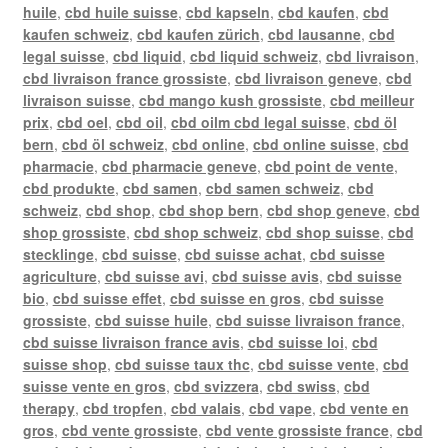
huile
,
cbd huile suisse
,
cbd kapseln
,
cbd kaufen
,
cbd
kaufen schweiz
,
cbd kaufen zürich
,
cbd lausanne
,
cbd
legal suisse
,
cbd liquid
,
cbd liquid schweiz
,
cbd livraison
,
cbd livraison france grossiste
,
cbd livraison geneve
,
cbd
livraison suisse
,
cbd mango kush grossiste
,
cbd meilleur
prix
,
cbd oel
,
cbd oil
,
cbd oilm cbd legal suisse
,
cbd öl
bern
,
cbd öl schweiz
,
cbd online
,
cbd online suisse
,
cbd
pharmacie
,
cbd pharmacie geneve
,
cbd point de vente
,
cbd produkte
,
cbd samen
,
cbd samen schweiz
,
cbd
schweiz
,
cbd shop
,
cbd shop bern
,
cbd shop geneve
,
cbd
shop grossiste
,
cbd shop schweiz
,
cbd shop suisse
,
cbd
stecklinge
,
cbd suisse
,
cbd suisse achat
,
cbd suisse
agriculture
,
cbd suisse avi
,
cbd suisse avis
,
cbd suisse
bio
,
cbd suisse effet
,
cbd suisse en gros
,
cbd suisse
grossiste
,
cbd suisse huile
,
cbd suisse livraison france
,
cbd suisse livraison france avis
,
cbd suisse loi
,
cbd
suisse shop
,
cbd suisse taux thc
,
cbd suisse vente
,
cbd
suisse vente en gros
,
cbd svizzera
,
cbd swiss
,
cbd
therapy
,
cbd tropfen
,
cbd valais
,
cbd vape
,
cbd vente en
gros
,
cbd vente grossiste
,
cbd vente grossiste france
,
cbd