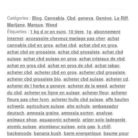
Catégories :
Blog
,
Cannabis
,
Cbd
,
geneva
,
Genève
,
Le Riff
,
Marijane
,
Marque
,
Weed
Étiquettes :
1 kg d or en euro
,
10 tiere
,
1g
,
abonnement
internet
,
accessoire cheveux mariage pas cher
,
achat
cannabis cbd en gros
,
achat cbd
,
achat cbd en gros
,
achat cbd en grossiste
,
achat cbd grossiste
,
achat cbd
suisse
,
achat cbd suisse en gros
,
achat cristaux de cbd
,
achat en gros cbd
,
achat en gros de cbd
,
achat tabac
,
acheter cbd
,
acheter cbd en gros
,
acheter cbd grossiste
,
acheter cbd grossiste bio
,
acheter cbd suisse
,
acheter cd
,
acheter de l herbe a geneve
,
acheter de la weed
,
acheter
du cbd
,
acheter en ligne en suisse
,
acheter fleur
,
acheter
fleurs pas cher lyon
,
acheter huile cbd suisse
,
affe kaufen
schweiz
,
agriculture suisse
,
alte schule
,
ambassador
deutsch
,
amnesia graine
,
amnesia sorten
,
analyse
,
animaux shop
,
aquaponic schweiz
,
arizer solo ladegerät
,
atomic suisse
,
atomiseur suisse
,
avis gap
,
b chill
,
backwoods
,
banana kush
,
barre energetique
,
baume pour