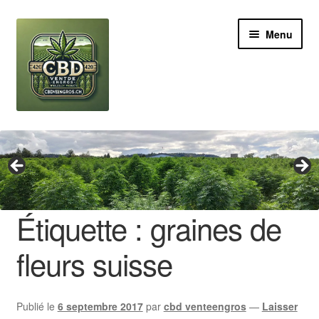
Aller
Aller
Menu
à
au
la
contenu
navigation
Revendeur
Grossiste Cannabis CBD
Huile de CBD
Étiquette :
graines de
Boutures de CBD
fleurs suisse
Brands
Publié le
6 septembre 2017
par
cbd venteengros
—
Laisser
Contact