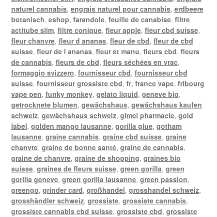
naturel cannabis
,
engrais naturel pour cannabis
,
erdbeere
botanisch
,
eshop
,
farandole
,
feuille de canabise
,
filtre
actitube slim
,
filtre conique
,
fleur apple
,
fleur cbd suisse
,
fleur chanvre
,
fleur d ananas
,
fleur de cbd
,
fleur de cbd
suisse
,
fleur de l ananas
,
fleur et manu
,
fleurs cbd
,
fleurs
de cannabis
,
fleurs de cbd
,
fleurs séchées en vrac
,
formaggio svizzero
,
fournisseur cbd
,
fournisseur cbd
suisse
,
fournisseur grossiste cbd
,
fr
,
france vape
,
fribourg
vape pen
,
funky monkey
,
gelato liquid
,
geneve bio
,
getrocknete blumen
,
gewächshaus
,
gewächshaus kaufen
schweiz
,
gewächshaus schweiz
,
gimel pharmacie
,
gold
label
,
golden mango lausanne
,
gorilla glue
,
gotham
lausanne
,
graine cannabis
,
graine cbd suisse
,
graine
chanvre
,
graine de bonne santé
,
graine de cannabis
,
graine de chanvre
,
graine de shopping
,
graines bio
suisse
,
graines de fleurs suisse
,
green gorilla
,
green
gorilla geneve
,
green gorilla lausanne
,
green passion
,
greengo
,
grinder card
,
großhandel
,
grosshandel schweiz
,
grosshändler schweiz
,
grossiste
,
grossiste cannabis
,
grossiste cannabis cbd suisse
,
grossiste cbd
,
grossiste