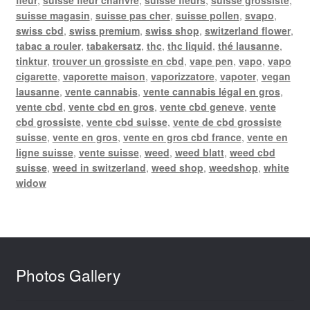
suisse magasin
,
suisse pas cher
,
suisse pollen
,
svapo
,
swiss cbd
,
swiss premium
,
swiss shop
,
switzerland flower
,
tabac a rouler
,
tabakersatz
,
thc
,
thc liquid
,
thé lausanne
,
tinktur
,
trouver un grossiste en cbd
,
vape pen
,
vapo
,
vapo
cigarette
,
vaporette maison
,
vaporizzatore
,
vapoter
,
vegan
lausanne
,
vente cannabis
,
vente cannabis légal en gros
,
vente cbd
,
vente cbd en gros
,
vente cbd geneve
,
vente
cbd grossiste
,
vente cbd suisse
,
vente de cbd grossiste
suisse
,
vente en gros
,
vente en gros cbd france
,
vente en
ligne suisse
,
vente suisse
,
weed
,
weed blatt
,
weed cbd
suisse
,
weed in switzerland
,
weed shop
,
weedshop
,
white
widow
Photos Gallery