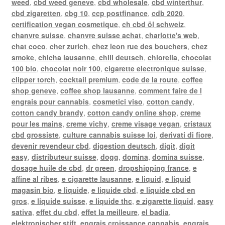
weed
,
cbd weed geneve
,
cbd wholesale
,
cbd winterthur
,
cbd zigaretten
,
cbg 10
,
ccp postfinance
,
cdb 2020
,
certification vegan cosmetique
,
ch cbd öl schweiz
,
chanvre suisse
,
chanvre suisse achat
,
charlotte's web
,
chat coco
,
cher zurich
,
chez leon rue des bouchers
,
chez
smoke
,
chicha lausanne
,
chill deutsch
,
chlorella
,
chocolat
100 bio
,
chocolat noir 100
,
cigarette electronique suisse
,
clipper torch
,
cocktail premium
,
code de la route
,
coffee
shop geneve
,
coffee shop lausanne
,
comment faire de l
engrais pour cannabis
,
cosmetici viso
,
cotton candy
,
cotton candy brandy
,
cotton candy online shop
,
creme
pour les mains
,
creme vichy
,
creme visage vegan
,
cristaux
cbd grossiste
,
culture cannabis suisse loi
,
derivati di fiore
,
devenir revendeur cbd
,
digestion deutsch
,
digit
,
digit
easy
,
distributeur suisse
,
dogg
,
domina
,
domina suisse
,
dosage huile de cbd
,
dr green
,
dropshipping france
,
e
affine al ribes
,
e cigarette lausanne
,
e liquid
,
e liquid
magasin bio
,
e liquide
,
e liquide cbd
,
e liquide cbd en
gros
,
e liquide suisse
,
e liquide thc
,
e zigarette liquid
,
easy
sativa
,
effet du cbd
,
effet la meilleure
,
el badia
,
elektronischer stift
,
engrais croissance cannabis
,
engrais