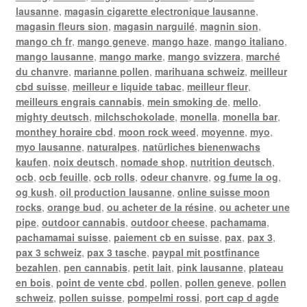
lausanne
,
magasin cigarette electronique lausanne
,
magasin fleurs sion
,
magasin narguilé
,
magnin sion
,
mango ch fr
,
mango geneve
,
mango haze
,
mango italiano
,
mango lausanne
,
mango marke
,
mango svizzera
,
marché
du chanvre
,
marianne pollen
,
marihuana schweiz
,
meilleur
cbd suisse
,
meilleur e liquide tabac
,
meilleur fleur
,
meilleurs engrais cannabis
,
mein smoking de
,
mello
,
mighty deutsch
,
milchschokolade
,
monella
,
monella bar
,
monthey horaire cbd
,
moon rock weed
,
moyenne
,
myo
,
myo lausanne
,
naturalpes
,
natürliches bienenwachs
kaufen
,
noix deutsch
,
nomade shop
,
nutrition deutsch
,
ocb
,
ocb feuille
,
ocb rolls
,
odeur chanvre
,
og fume la og
,
og kush
,
oil production lausanne
,
online suisse moon
rocks
,
orange bud
,
ou acheter de la résine
,
ou acheter une
pipe
,
outdoor cannabis
,
outdoor cheese
,
pachamama
,
pachamamai suisse
,
paiement cb en suisse
,
pax
,
pax 3
,
pax 3 schweiz
,
pax 3 tasche
,
paypal mit postfinance
bezahlen
,
pen cannabis
,
petit lait
,
pink lausanne
,
plateau
en bois
,
point de vente cbd
,
pollen
,
pollen geneve
,
pollen
schweiz
,
pollen suisse
,
pompelmi rossi
,
port cap d agde