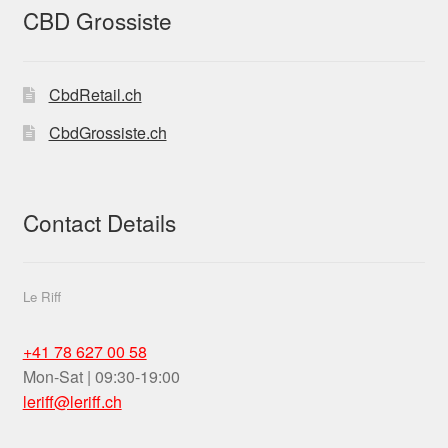
retail-
CBD Grossiste
hemp-
stores-
THC-10
CbdRetail.ch
CbdGrossiste.ch
Contact Details
Le Riff
+41 78 627 00 58
Mon-Sat | 09:30-19:00
leriff@leriff.ch