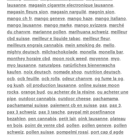
lausanne
,
magasin cigarette electronique lausanne
,
magasin fleurs sion
,
magasin narguilé
,
magnin sion
,
mango ch fr
,
mango geneve
,
mango haze
,
mango italiano
,
mango lausanne
,
mango marke
,
mango svizzera
,
marché
du chanvre
,
marianne pollen
,
marihuana schweiz
,
meilleur
cbd suisse
,
meilleur e liquide tabac
,
meilleur fleur
,
meilleurs engrais cannabis
,
mein smoking de
,
mello
,
mighty deutsch
,
milchschokolade
,
monella
,
monella bar
,
monthey horaire cbd
,
moon rock weed
,
moyenne
,
myo
,
myo lausanne
,
naturalpes
,
natürliches bienenwachs
kaufen
,
noix deutsch
,
nomade shop
,
nutrition deutsch
,
ocb
,
ocb feuille
,
ocb rolls
,
odeur chanvre
,
og fume la og
,
og kush
,
oil production lausanne
,
online suisse moon
rocks
,
orange bud
,
ou acheter de la résine
,
ou acheter une
pipe
,
outdoor cannabis
,
outdoor cheese
,
pachamama
,
pachamamai suisse
,
paiement cb en suisse
,
pax
,
pax 3
,
pax 3 schweiz
,
pax 3 tasche
,
paypal mit postfinance
bezahlen
,
pen cannabis
,
petit lait
,
pink lausanne
,
plateau
en bois
,
point de vente cbd
,
pollen
,
pollen geneve
,
pollen
schweiz
,
pollen suisse
,
pompelmi rossi
,
port cap d agde