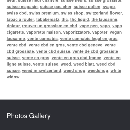
suisse magasin
,
suisse pas cher
,
suisse pollen
,
svapo
,
swiss cbd
,
swiss premium
,
swiss shop
,
switzerland flower
,
tabac a rouler
,
tabakersatz
,
thc
,
thc liquid
,
thé lausanne
,
tinktur
,
trouver un grossiste en cbd
,
vape pen
,
vapo
,
vapo
cigarette
,
vaporette maison
,
vaporizzatore
,
vapoter
,
vegan
lausanne
,
vente cannabis
,
vente cannabis légal en gros
,
vente cbd
,
vente cbd en gros
,
vente cbd geneve
,
vente
cbd grossiste
,
vente cbd suisse
,
vente de cbd grossiste
suisse
,
vente en gros
,
vente en gros cbd france
,
vente en
ligne suisse
,
vente suisse
,
weed
,
weed blatt
,
weed cbd
suisse
,
weed in switzerland
,
weed shop
,
weedshop
,
white
widow
Photos Gallery