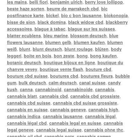
les mains
,
belli fiori
,
benjamin ulrich
,
berry love lollipop
,
beste haze sorten
,
beurre de marrakech cbd
,
bic
postfinance karte
,
bickel
,
bio c bon lausanne
,
biokonopia
,
bisse de sion
,
black domina
,
black widow cbd
,
blackberry
accessoires
,
blague à tabac
,
blague sur les suisses
,
blatter ecublens
,
bleu marine
,
blossom deutsch
,
blue
flowers lausanne
,
blumen gelb
,
blumen kaufen
,
blumen
weiß
,
blunt
,
blunt deutsch
,
blunt roulage
,
blüten
,
body
leggeri
,
boite en bois
,
bon zeste
,
bong
,
bong kaufen
,
botanic deutsch
,
boutique bijoux en ligne
,
boutique du
chanvre vevey
,
boutique vente flash
,
bouture cbd
,
bouture cbd suisse
,
boutures cbd
,
boutures fleurs
,
bubble
gum
,
bulk deutsch
,
calm deutsch
,
canal suisse
,
candy
kush
,
canna
,
cannabinoid
,
cannabinoide
,
cannabis
,
cannabis blatt
,
cannabis cbd
,
cannabis cbd grossiste
,
cannabis cbd suisse
,
cannabis cbd suisse grossiste
,
cannabis en suisse
,
cannabis geneve
,
cannabis high
,
cannabis indica
,
cannabis lausanne
,
cannabis légal
,
cannabis légal cbd
,
cannabis legal en suisse
,
cannabis
legal geneve
,
cannabis legal suisse
,
cannabis ohne thc
,
cannabis oil cbd
,
cannabis pots
,
cannabis samen
,