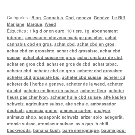
Catégories :
Blog
,
Cannabis
,
Cbd
,
geneva
,
Genève
,
Le Riff
,
Marijane
,
Marque
,
Weed
Étiquettes :
1 kg d or en euro
,
10 tiere
,
1g
,
abonnement
internet
,
accessoire cheveux mariage pas cher
,
achat
cannabis cbd en gros
,
achat cbd
,
achat cbd en gros
,
achat cbd en grossiste
,
achat cbd grossiste
,
achat cbd
suisse
,
achat cbd suisse en gros
,
achat cristaux de cbd
,
achat en gros cbd
,
achat en gros de cbd
,
achat tabac
,
acheter cbd
,
acheter cbd en gros
,
acheter cbd grossiste
,
acheter cbd grossiste bio
,
acheter cbd suisse
,
acheter cd
,
acheter de l herbe a geneve
,
acheter de la weed
,
acheter
du cbd
,
acheter en ligne en suisse
,
acheter fleur
,
acheter
fleurs pas cher lyon
,
acheter huile cbd suisse
,
affe kaufen
schweiz
,
agriculture suisse
,
alte schule
,
ambassador
deutsch
,
amnesia graine
,
amnesia sorten
,
analyse
,
animaux shop
,
aquaponic schweiz
,
arizer solo ladegerät
,
atomic suisse
,
atomiseur suisse
,
avis gap
,
b chill
,
backwoods
,
banana kush
,
barre energetique
,
baume pour