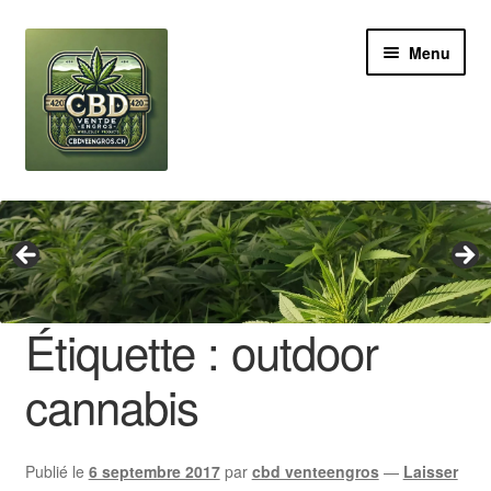
Aller
Aller
Menu
à
au
la
contenu
navigation
Revendeur
Grossiste Cannabis CBD
Huile de CBD
Étiquette :
outdoor
Boutures de CBD
cannabis
Brands
Publié le
6 septembre 2017
par
cbd venteengros
—
Laisser
Contact