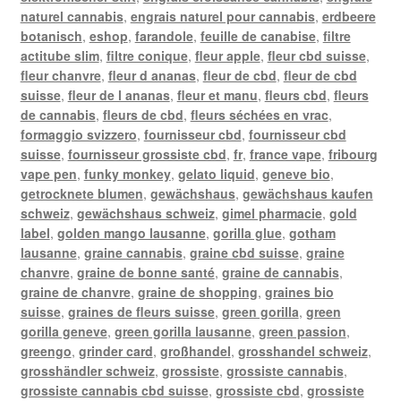
naturel cannabis
,
engrais naturel pour cannabis
,
erdbeere
botanisch
,
eshop
,
farandole
,
feuille de canabise
,
filtre
actitube slim
,
filtre conique
,
fleur apple
,
fleur cbd suisse
,
fleur chanvre
,
fleur d ananas
,
fleur de cbd
,
fleur de cbd
suisse
,
fleur de l ananas
,
fleur et manu
,
fleurs cbd
,
fleurs
de cannabis
,
fleurs de cbd
,
fleurs séchées en vrac
,
formaggio svizzero
,
fournisseur cbd
,
fournisseur cbd
suisse
,
fournisseur grossiste cbd
,
fr
,
france vape
,
fribourg
vape pen
,
funky monkey
,
gelato liquid
,
geneve bio
,
getrocknete blumen
,
gewächshaus
,
gewächshaus kaufen
schweiz
,
gewächshaus schweiz
,
gimel pharmacie
,
gold
label
,
golden mango lausanne
,
gorilla glue
,
gotham
lausanne
,
graine cannabis
,
graine cbd suisse
,
graine
chanvre
,
graine de bonne santé
,
graine de cannabis
,
graine de chanvre
,
graine de shopping
,
graines bio
suisse
,
graines de fleurs suisse
,
green gorilla
,
green
gorilla geneve
,
green gorilla lausanne
,
green passion
,
greengo
,
grinder card
,
großhandel
,
grosshandel schweiz
,
grosshändler schweiz
,
grossiste
,
grossiste cannabis
,
grossiste cannabis cbd suisse
,
grossiste cbd
,
grossiste