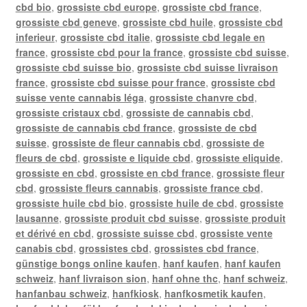
cbd bio
,
grossiste cbd europe
,
grossiste cbd france
,
grossiste cbd geneve
,
grossiste cbd huile
,
grossiste cbd
inferieur
,
grossiste cbd italie
,
grossiste cbd legale en
france
,
grossiste cbd pour la france
,
grossiste cbd suisse
,
grossiste cbd suisse bio
,
grossiste cbd suisse livraison
france
,
grossiste cbd suisse pour france
,
grossiste cbd
suisse vente cannabis léga
,
grossiste chanvre cbd
,
grossiste cristaux cbd
,
grossiste de cannabis cbd
,
grossiste de cannabis cbd france
,
grossiste de cbd
suisse
,
grossiste de fleur cannabis cbd
,
grossiste de
fleurs de cbd
,
grossiste e liquide cbd
,
grossiste eliquide
,
grossiste en cbd
,
grossiste en cbd france
,
grossiste fleur
cbd
,
grossiste fleurs cannabis
,
grossiste france cbd
,
grossiste huile cbd bio
,
grossiste huile de cbd
,
grossiste
lausanne
,
grossiste produit cbd suisse
,
grossiste produit
et dérivé en cbd
,
grossiste suisse cbd
,
grossiste vente
canabis cbd
,
grossistes cbd
,
grossistes cbd france
,
günstige bongs online kaufen
,
hanf kaufen
,
hanf kaufen
schweiz
,
hanf livraison sion
,
hanf ohne thc
,
hanf schweiz
,
hanfanbau schweiz
,
hanfkiosk
,
hanfkosmetik kaufen
,