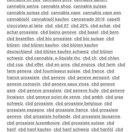
cannabis sativa
,
cannabis shop
,
cannabis suisse
,
cannabis suisse cbd
,
cannabis vape
,
cannabis vape pen
,
cannabisöl
,
cannabisöl kaufen
,
cannatrade 2019
,
capelli
cioccolato al latte
,
cbd
,
cbd 07
,
cbd 20%
,
cbd achat
,
cbd
achat grossiste
,
cbd bains geneve
,
cbd basel
,
cbd bern
,
cbd bestellen
,
cbd bio grossiste
,
cbd bio suisse
,
cbd
blüten
,
cbd blüten kaufen
,
cbd blüten kaufen
deutschland
,
cbd blüten kaufen schweiz
,
cbd blüten
schweiz
,
cbd cannabis. e-liquide thc
,
cbd ch
,
cbd chien
,
cbd cup
,
cbd effet
,
cbd en gros
,
cbd engros
,
cbd farm
,
cbd
farm geneva
,
cbd fournisseur suisse
,
cbd france
,
cbd
france grossiste
,
cbd geneve
,
cbd geneve aeroport
,
cbd
geneve cornavin
,
cbd geneve eaux vives
,
cbd geneve
gare
,
cbd geneve grossiste
,
cbd geneve huile
,
cbd geneve
livraison
,
cbd geneve point de vente
,
cbd gmbh
,
cbd gras
schweiz
,
cbd grossiste
,
cbd grossiste belgique
,
cbd
grossiste espagne
,
cbd grossiste france
,
cbd grossiste
geneve
,
cbd grossiste hollande
,
cbd grossiste lausanne
,
cbd grossiste luxembourg
,
cbd grossiste suisse
,
cbd
hanf
,
cbd hanf kaufen
,
cbd hanf schweiz
,
cbd hanföl
,
cbd