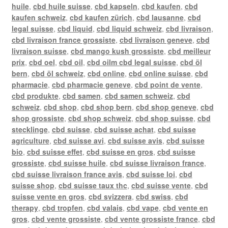
huile
,
cbd huile suisse
,
cbd kapseln
,
cbd kaufen
,
cbd
kaufen schweiz
,
cbd kaufen zürich
,
cbd lausanne
,
cbd
legal suisse
,
cbd liquid
,
cbd liquid schweiz
,
cbd livraison
,
cbd livraison france grossiste
,
cbd livraison geneve
,
cbd
livraison suisse
,
cbd mango kush grossiste
,
cbd meilleur
prix
,
cbd oel
,
cbd oil
,
cbd oilm cbd legal suisse
,
cbd öl
bern
,
cbd öl schweiz
,
cbd online
,
cbd online suisse
,
cbd
pharmacie
,
cbd pharmacie geneve
,
cbd point de vente
,
cbd produkte
,
cbd samen
,
cbd samen schweiz
,
cbd
schweiz
,
cbd shop
,
cbd shop bern
,
cbd shop geneve
,
cbd
shop grossiste
,
cbd shop schweiz
,
cbd shop suisse
,
cbd
stecklinge
,
cbd suisse
,
cbd suisse achat
,
cbd suisse
agriculture
,
cbd suisse avi
,
cbd suisse avis
,
cbd suisse
bio
,
cbd suisse effet
,
cbd suisse en gros
,
cbd suisse
grossiste
,
cbd suisse huile
,
cbd suisse livraison france
,
cbd suisse livraison france avis
,
cbd suisse loi
,
cbd
suisse shop
,
cbd suisse taux thc
,
cbd suisse vente
,
cbd
suisse vente en gros
,
cbd svizzera
,
cbd swiss
,
cbd
therapy
,
cbd tropfen
,
cbd valais
,
cbd vape
,
cbd vente en
gros
,
cbd vente grossiste
,
cbd vente grossiste france
,
cbd