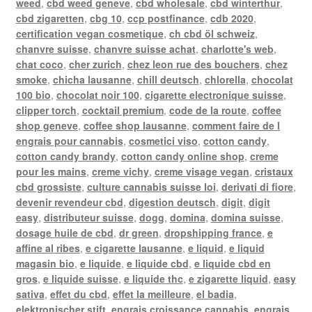
weed
,
cbd weed geneve
,
cbd wholesale
,
cbd winterthur
,
cbd zigaretten
,
cbg 10
,
ccp postfinance
,
cdb 2020
,
certification vegan cosmetique
,
ch cbd öl schweiz
,
chanvre suisse
,
chanvre suisse achat
,
charlotte's web
,
chat coco
,
cher zurich
,
chez leon rue des bouchers
,
chez
smoke
,
chicha lausanne
,
chill deutsch
,
chlorella
,
chocolat
100 bio
,
chocolat noir 100
,
cigarette electronique suisse
,
clipper torch
,
cocktail premium
,
code de la route
,
coffee
shop geneve
,
coffee shop lausanne
,
comment faire de l
engrais pour cannabis
,
cosmetici viso
,
cotton candy
,
cotton candy brandy
,
cotton candy online shop
,
creme
pour les mains
,
creme vichy
,
creme visage vegan
,
cristaux
cbd grossiste
,
culture cannabis suisse loi
,
derivati di fiore
,
devenir revendeur cbd
,
digestion deutsch
,
digit
,
digit
easy
,
distributeur suisse
,
dogg
,
domina
,
domina suisse
,
dosage huile de cbd
,
dr green
,
dropshipping france
,
e
affine al ribes
,
e cigarette lausanne
,
e liquid
,
e liquid
magasin bio
,
e liquide
,
e liquide cbd
,
e liquide cbd en
gros
,
e liquide suisse
,
e liquide thc
,
e zigarette liquid
,
easy
sativa
,
effet du cbd
,
effet la meilleure
,
el badia
,
elektronischer stift
,
engrais croissance cannabis
,
engrais