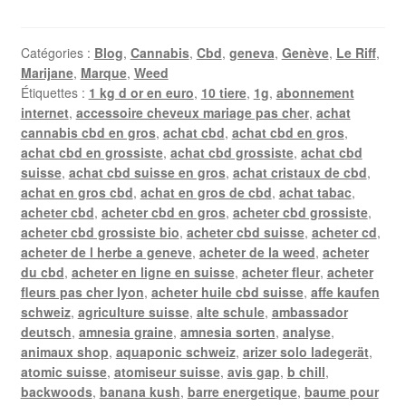
Catégories :
Blog
,
Cannabis
,
Cbd
,
geneva
,
Genève
,
Le Riff
,
Marijane
,
Marque
,
Weed
Étiquettes :
1 kg d or en euro
,
10 tiere
,
1g
,
abonnement
internet
,
accessoire cheveux mariage pas cher
,
achat
cannabis cbd en gros
,
achat cbd
,
achat cbd en gros
,
achat cbd en grossiste
,
achat cbd grossiste
,
achat cbd
suisse
,
achat cbd suisse en gros
,
achat cristaux de cbd
,
achat en gros cbd
,
achat en gros de cbd
,
achat tabac
,
acheter cbd
,
acheter cbd en gros
,
acheter cbd grossiste
,
acheter cbd grossiste bio
,
acheter cbd suisse
,
acheter cd
,
acheter de l herbe a geneve
,
acheter de la weed
,
acheter
du cbd
,
acheter en ligne en suisse
,
acheter fleur
,
acheter
fleurs pas cher lyon
,
acheter huile cbd suisse
,
affe kaufen
schweiz
,
agriculture suisse
,
alte schule
,
ambassador
deutsch
,
amnesia graine
,
amnesia sorten
,
analyse
,
animaux shop
,
aquaponic schweiz
,
arizer solo ladegerät
,
atomic suisse
,
atomiseur suisse
,
avis gap
,
b chill
,
backwoods
,
banana kush
,
barre energetique
,
baume pour