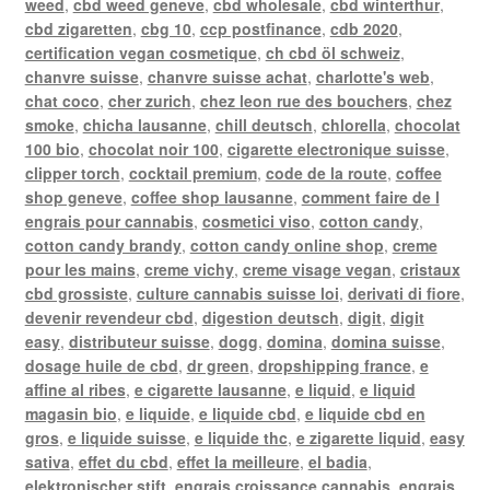
weed
,
cbd weed geneve
,
cbd wholesale
,
cbd winterthur
,
cbd zigaretten
,
cbg 10
,
ccp postfinance
,
cdb 2020
,
certification vegan cosmetique
,
ch cbd öl schweiz
,
chanvre suisse
,
chanvre suisse achat
,
charlotte's web
,
chat coco
,
cher zurich
,
chez leon rue des bouchers
,
chez
smoke
,
chicha lausanne
,
chill deutsch
,
chlorella
,
chocolat
100 bio
,
chocolat noir 100
,
cigarette electronique suisse
,
clipper torch
,
cocktail premium
,
code de la route
,
coffee
shop geneve
,
coffee shop lausanne
,
comment faire de l
engrais pour cannabis
,
cosmetici viso
,
cotton candy
,
cotton candy brandy
,
cotton candy online shop
,
creme
pour les mains
,
creme vichy
,
creme visage vegan
,
cristaux
cbd grossiste
,
culture cannabis suisse loi
,
derivati di fiore
,
devenir revendeur cbd
,
digestion deutsch
,
digit
,
digit
easy
,
distributeur suisse
,
dogg
,
domina
,
domina suisse
,
dosage huile de cbd
,
dr green
,
dropshipping france
,
e
affine al ribes
,
e cigarette lausanne
,
e liquid
,
e liquid
magasin bio
,
e liquide
,
e liquide cbd
,
e liquide cbd en
gros
,
e liquide suisse
,
e liquide thc
,
e zigarette liquid
,
easy
sativa
,
effet du cbd
,
effet la meilleure
,
el badia
,
elektronischer stift
,
engrais croissance cannabis
,
engrais