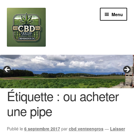
Aller
Aller
Menu
à
au
la
contenu
navigation
Revendeur
Grossiste Cannabis CBD
Huile de CBD
Étiquette :
ou acheter
Boutures de CBD
une pipe
Brands
Publié le
6 septembre 2017
par
cbd venteengros
—
Laisser
Contact