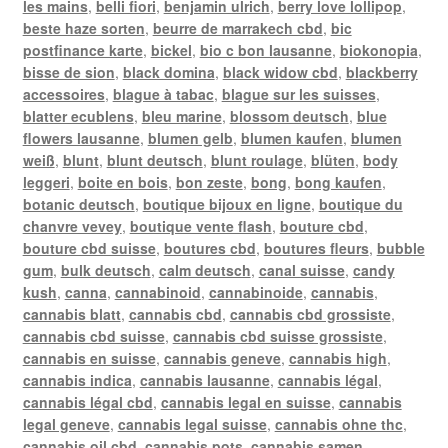
les mains
,
belli fiori
,
benjamin ulrich
,
berry love lollipop
,
beste haze sorten
,
beurre de marrakech cbd
,
bic
postfinance karte
,
bickel
,
bio c bon lausanne
,
biokonopia
,
bisse de sion
,
black domina
,
black widow cbd
,
blackberry
accessoires
,
blague à tabac
,
blague sur les suisses
,
blatter ecublens
,
bleu marine
,
blossom deutsch
,
blue
flowers lausanne
,
blumen gelb
,
blumen kaufen
,
blumen
weiß
,
blunt
,
blunt deutsch
,
blunt roulage
,
blüten
,
body
leggeri
,
boite en bois
,
bon zeste
,
bong
,
bong kaufen
,
botanic deutsch
,
boutique bijoux en ligne
,
boutique du
chanvre vevey
,
boutique vente flash
,
bouture cbd
,
bouture cbd suisse
,
boutures cbd
,
boutures fleurs
,
bubble
gum
,
bulk deutsch
,
calm deutsch
,
canal suisse
,
candy
kush
,
canna
,
cannabinoid
,
cannabinoide
,
cannabis
,
cannabis blatt
,
cannabis cbd
,
cannabis cbd grossiste
,
cannabis cbd suisse
,
cannabis cbd suisse grossiste
,
cannabis en suisse
,
cannabis geneve
,
cannabis high
,
cannabis indica
,
cannabis lausanne
,
cannabis légal
,
cannabis légal cbd
,
cannabis legal en suisse
,
cannabis
legal geneve
,
cannabis legal suisse
,
cannabis ohne thc
,
cannabis oil cbd
,
cannabis pots
,
cannabis samen
,