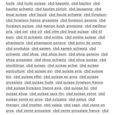
huile
,
cbd huile suisse
,
cbd kapseln
,
cbd kaufen
,
cbd
kaufen schweiz
,
cbd kaufen zürich
,
cbd lausanne
,
cbd
legal suisse
,
cbd liquid
,
cbd liquid schweiz
,
cbd livraison
,
cbd livraison france grossiste
,
cbd livraison geneve
,
cbd
livraison suisse
,
cbd mango kush grossiste
,
cbd meilleur
prix
,
cbd oel
,
cbd oil
,
cbd oilm cbd legal suisse
,
cbd öl
bern
,
cbd öl schweiz
,
cbd online
,
cbd online suisse
,
cbd
pharmacie
,
cbd pharmacie geneve
,
cbd point de vente
,
cbd produkte
,
cbd samen
,
cbd samen schweiz
,
cbd
schweiz
,
cbd shop
,
cbd shop bern
,
cbd shop geneve
,
cbd
shop grossiste
,
cbd shop schweiz
,
cbd shop suisse
,
cbd
stecklinge
,
cbd suisse
,
cbd suisse achat
,
cbd suisse
agriculture
,
cbd suisse avi
,
cbd suisse avis
,
cbd suisse
bio
,
cbd suisse effet
,
cbd suisse en gros
,
cbd suisse
grossiste
,
cbd suisse huile
,
cbd suisse livraison france
,
cbd suisse livraison france avis
,
cbd suisse loi
,
cbd
suisse shop
,
cbd suisse taux thc
,
cbd suisse vente
,
cbd
suisse vente en gros
,
cbd svizzera
,
cbd swiss
,
cbd
therapy
,
cbd tropfen
,
cbd valais
,
cbd vape
,
cbd vente en
gros
,
cbd vente grossiste
,
cbd vente grossiste france
,
cbd