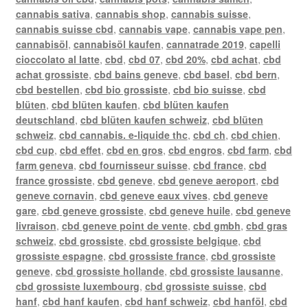
cannabis sativa
,
cannabis shop
,
cannabis suisse
,
cannabis suisse cbd
,
cannabis vape
,
cannabis vape pen
,
cannabisöl
,
cannabisöl kaufen
,
cannatrade 2019
,
capelli
cioccolato al latte
,
cbd
,
cbd 07
,
cbd 20%
,
cbd achat
,
cbd
achat grossiste
,
cbd bains geneve
,
cbd basel
,
cbd bern
,
cbd bestellen
,
cbd bio grossiste
,
cbd bio suisse
,
cbd
blüten
,
cbd blüten kaufen
,
cbd blüten kaufen
deutschland
,
cbd blüten kaufen schweiz
,
cbd blüten
schweiz
,
cbd cannabis. e-liquide thc
,
cbd ch
,
cbd chien
,
cbd cup
,
cbd effet
,
cbd en gros
,
cbd engros
,
cbd farm
,
cbd
farm geneva
,
cbd fournisseur suisse
,
cbd france
,
cbd
france grossiste
,
cbd geneve
,
cbd geneve aeroport
,
cbd
geneve cornavin
,
cbd geneve eaux vives
,
cbd geneve
gare
,
cbd geneve grossiste
,
cbd geneve huile
,
cbd geneve
livraison
,
cbd geneve point de vente
,
cbd gmbh
,
cbd gras
schweiz
,
cbd grossiste
,
cbd grossiste belgique
,
cbd
grossiste espagne
,
cbd grossiste france
,
cbd grossiste
geneve
,
cbd grossiste hollande
,
cbd grossiste lausanne
,
cbd grossiste luxembourg
,
cbd grossiste suisse
,
cbd
hanf
,
cbd hanf kaufen
,
cbd hanf schweiz
,
cbd hanföl
,
cbd