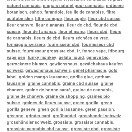
naturel cannabis
,
engrais naturel pour cannabis
,
erdbeere
botanisch
,
eshop
,
farandole
,
feuille de canabise
,
filtre
actitube slim
,
filtre conique
,
fleur apple
,
fleur cbd suisse
,
fleur chanvre
,
fleur d ananas
,
fleur de cbd
,
fleur de cbd
suisse
,
fleur de l ananas
,
fleur et manu
,
fleurs cbd
,
fleurs
de cannabis
,
fleurs de cbd
,
fleurs séchées en vrac
,
formaggio svizzero
,
fournisseur cbd
,
fournisseur cbd
suisse
,
fournisseur grossiste cbd
,
fr
,
france vape
,
fribourg
vape pen
,
funky monkey
,
gelato liquid
,
geneve bio
,
getrocknete blumen
,
gewächshaus
,
gewächshaus kaufen
schweiz
,
gewächshaus schweiz
,
gimel pharmacie
,
gold
label
,
golden mango lausanne
,
gorilla glue
,
gotham
lausanne
,
graine cannabis
,
graine cbd suisse
,
graine
chanvre
,
graine de bonne santé
,
graine de cannabis
,
graine de chanvre
,
graine de shopping
,
graines bio
suisse
,
graines de fleurs suisse
,
green gorilla
,
green
gorilla geneve
,
green gorilla lausanne
,
green passion
,
greengo
,
grinder card
,
großhandel
,
grosshandel schweiz
,
grosshändler schweiz
,
grossiste
,
grossiste cannabis
,
grossiste cannabis cbd suisse
,
grossiste cbd
,
grossiste