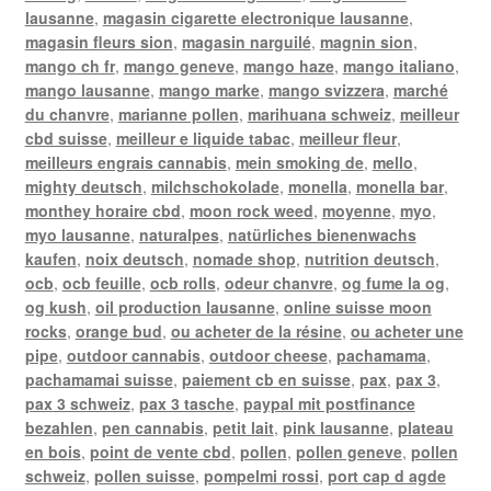
lausanne
,
magasin cigarette electronique lausanne
,
magasin fleurs sion
,
magasin narguilé
,
magnin sion
,
mango ch fr
,
mango geneve
,
mango haze
,
mango italiano
,
mango lausanne
,
mango marke
,
mango svizzera
,
marché
du chanvre
,
marianne pollen
,
marihuana schweiz
,
meilleur
cbd suisse
,
meilleur e liquide tabac
,
meilleur fleur
,
meilleurs engrais cannabis
,
mein smoking de
,
mello
,
mighty deutsch
,
milchschokolade
,
monella
,
monella bar
,
monthey horaire cbd
,
moon rock weed
,
moyenne
,
myo
,
myo lausanne
,
naturalpes
,
natürliches bienenwachs
kaufen
,
noix deutsch
,
nomade shop
,
nutrition deutsch
,
ocb
,
ocb feuille
,
ocb rolls
,
odeur chanvre
,
og fume la og
,
og kush
,
oil production lausanne
,
online suisse moon
rocks
,
orange bud
,
ou acheter de la résine
,
ou acheter une
pipe
,
outdoor cannabis
,
outdoor cheese
,
pachamama
,
pachamamai suisse
,
paiement cb en suisse
,
pax
,
pax 3
,
pax 3 schweiz
,
pax 3 tasche
,
paypal mit postfinance
bezahlen
,
pen cannabis
,
petit lait
,
pink lausanne
,
plateau
en bois
,
point de vente cbd
,
pollen
,
pollen geneve
,
pollen
schweiz
,
pollen suisse
,
pompelmi rossi
,
port cap d agde