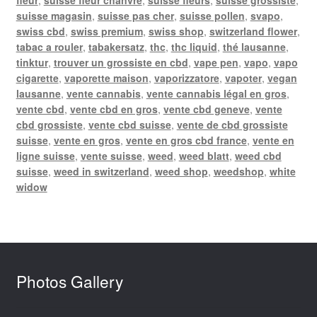
suisse magasin
,
suisse pas cher
,
suisse pollen
,
svapo
,
swiss cbd
,
swiss premium
,
swiss shop
,
switzerland flower
,
tabac a rouler
,
tabakersatz
,
thc
,
thc liquid
,
thé lausanne
,
tinktur
,
trouver un grossiste en cbd
,
vape pen
,
vapo
,
vapo
cigarette
,
vaporette maison
,
vaporizzatore
,
vapoter
,
vegan
lausanne
,
vente cannabis
,
vente cannabis légal en gros
,
vente cbd
,
vente cbd en gros
,
vente cbd geneve
,
vente
cbd grossiste
,
vente cbd suisse
,
vente de cbd grossiste
suisse
,
vente en gros
,
vente en gros cbd france
,
vente en
ligne suisse
,
vente suisse
,
weed
,
weed blatt
,
weed cbd
suisse
,
weed in switzerland
,
weed shop
,
weedshop
,
white
widow
Photos Gallery