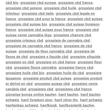
cbd bio
,
grossiste cbd europe
,
grossiste cbd france
,
grossiste cbd geneve
,
grossiste cbd huile
,
grossiste cbd
inferieur
,
grossiste cbd italie
,
grossiste cbd legale en
france
,
grossiste cbd pour la france
,
grossiste cbd suisse
,
grossiste cbd suisse bio
,
grossiste cbd suisse livraison
france
,
grossiste cbd suisse pour france
,
grossiste cbd
suisse vente cannabis léga
,
grossiste chanvre cbd
,
grossiste cristaux cbd
,
grossiste de cannabis cbd
,
grossiste de cannabis cbd france
,
grossiste de cbd
suisse
,
grossiste de fleur cannabis cbd
,
grossiste de
fleurs de cbd
,
grossiste e liquide cbd
,
grossiste eliquide
,
grossiste en cbd
,
grossiste en cbd france
,
grossiste fleur
cbd
,
grossiste fleurs cannabis
,
grossiste france cbd
,
grossiste huile cbd bio
,
grossiste huile de cbd
,
grossiste
lausanne
,
grossiste produit cbd suisse
,
grossiste produit
et dérivé en cbd
,
grossiste suisse cbd
,
grossiste vente
canabis cbd
,
grossistes cbd
,
grossistes cbd france
,
günstige bongs online kaufen
,
hanf kaufen
,
hanf kaufen
schweiz
,
hanf livraison sion
,
hanf ohne thc
,
hanf schweiz
,
hanfanbau schweiz
,
hanfkiosk
,
hanfkosmetik kaufen
,