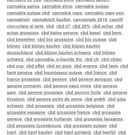
cannabis sativa
,
cannabis shop
,
cannabis suisse
,
cannabis suisse cbd
,
cannabis vape
,
cannabis vape pen
,
cannabisöl
,
cannabisöl kaufen
,
cannatrade 2019
,
capelli
cioccolato al latte
,
cbd
,
cbd 07
,
cbd 20%
,
cbd achat
,
cbd
achat grossiste
,
cbd bains geneve
,
cbd basel
,
cbd bern
,
cbd bestellen
,
cbd bio grossiste
,
cbd bio suisse
,
cbd
blüten
,
cbd blüten kaufen
,
cbd blüten kaufen
deutschland
,
cbd blüten kaufen schweiz
,
cbd blüten
schweiz
,
cbd cannabis. e-liquide thc
,
cbd ch
,
cbd chien
,
cbd cup
,
cbd effet
,
cbd en gros
,
cbd engros
,
cbd farm
,
cbd
farm geneva
,
cbd fournisseur suisse
,
cbd france
,
cbd
france grossiste
,
cbd geneve
,
cbd geneve aeroport
,
cbd
geneve cornavin
,
cbd geneve eaux vives
,
cbd geneve
gare
,
cbd geneve grossiste
,
cbd geneve huile
,
cbd geneve
livraison
,
cbd geneve point de vente
,
cbd gmbh
,
cbd gras
schweiz
,
cbd grossiste
,
cbd grossiste belgique
,
cbd
grossiste espagne
,
cbd grossiste france
,
cbd grossiste
geneve
,
cbd grossiste hollande
,
cbd grossiste lausanne
,
cbd grossiste luxembourg
,
cbd grossiste suisse
,
cbd
hanf
,
cbd hanf kaufen
,
cbd hanf schweiz
,
cbd hanföl
,
cbd