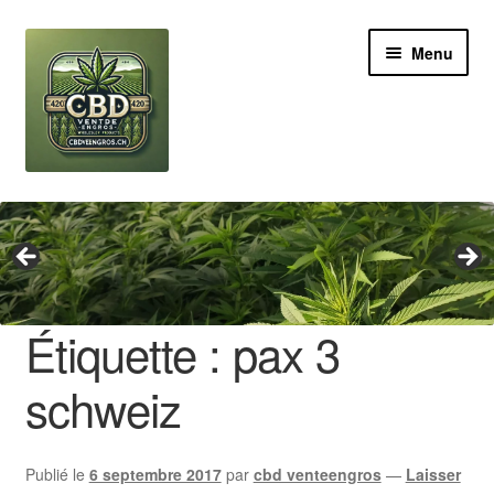
Aller
Aller
Menu
à
au
la
contenu
navigation
Revendeur
Grossiste Cannabis CBD
Huile de CBD
Étiquette :
pax 3
Boutures de CBD
schweiz
Brands
Publié le
6 septembre 2017
par
cbd venteengros
—
Laisser
Contact