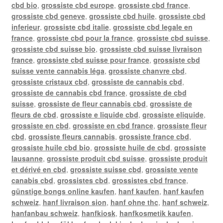
cbd bio
,
grossiste cbd europe
,
grossiste cbd france
,
grossiste cbd geneve
,
grossiste cbd huile
,
grossiste cbd
inferieur
,
grossiste cbd italie
,
grossiste cbd legale en
france
,
grossiste cbd pour la france
,
grossiste cbd suisse
,
grossiste cbd suisse bio
,
grossiste cbd suisse livraison
france
,
grossiste cbd suisse pour france
,
grossiste cbd
suisse vente cannabis léga
,
grossiste chanvre cbd
,
grossiste cristaux cbd
,
grossiste de cannabis cbd
,
grossiste de cannabis cbd france
,
grossiste de cbd
suisse
,
grossiste de fleur cannabis cbd
,
grossiste de
fleurs de cbd
,
grossiste e liquide cbd
,
grossiste eliquide
,
grossiste en cbd
,
grossiste en cbd france
,
grossiste fleur
cbd
,
grossiste fleurs cannabis
,
grossiste france cbd
,
grossiste huile cbd bio
,
grossiste huile de cbd
,
grossiste
lausanne
,
grossiste produit cbd suisse
,
grossiste produit
et dérivé en cbd
,
grossiste suisse cbd
,
grossiste vente
canabis cbd
,
grossistes cbd
,
grossistes cbd france
,
günstige bongs online kaufen
,
hanf kaufen
,
hanf kaufen
schweiz
,
hanf livraison sion
,
hanf ohne thc
,
hanf schweiz
,
hanfanbau schweiz
,
hanfkiosk
,
hanfkosmetik kaufen
,