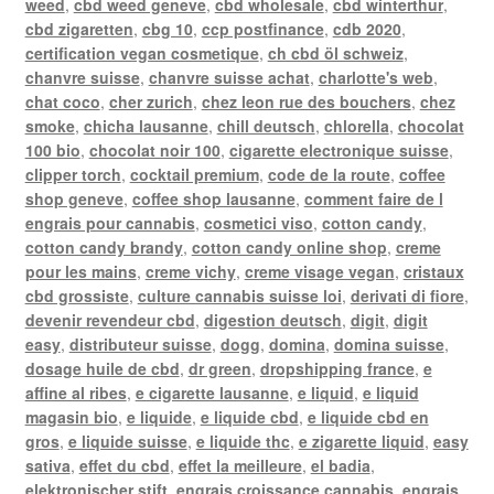
weed
,
cbd weed geneve
,
cbd wholesale
,
cbd winterthur
,
cbd zigaretten
,
cbg 10
,
ccp postfinance
,
cdb 2020
,
certification vegan cosmetique
,
ch cbd öl schweiz
,
chanvre suisse
,
chanvre suisse achat
,
charlotte's web
,
chat coco
,
cher zurich
,
chez leon rue des bouchers
,
chez
smoke
,
chicha lausanne
,
chill deutsch
,
chlorella
,
chocolat
100 bio
,
chocolat noir 100
,
cigarette electronique suisse
,
clipper torch
,
cocktail premium
,
code de la route
,
coffee
shop geneve
,
coffee shop lausanne
,
comment faire de l
engrais pour cannabis
,
cosmetici viso
,
cotton candy
,
cotton candy brandy
,
cotton candy online shop
,
creme
pour les mains
,
creme vichy
,
creme visage vegan
,
cristaux
cbd grossiste
,
culture cannabis suisse loi
,
derivati di fiore
,
devenir revendeur cbd
,
digestion deutsch
,
digit
,
digit
easy
,
distributeur suisse
,
dogg
,
domina
,
domina suisse
,
dosage huile de cbd
,
dr green
,
dropshipping france
,
e
affine al ribes
,
e cigarette lausanne
,
e liquid
,
e liquid
magasin bio
,
e liquide
,
e liquide cbd
,
e liquide cbd en
gros
,
e liquide suisse
,
e liquide thc
,
e zigarette liquid
,
easy
sativa
,
effet du cbd
,
effet la meilleure
,
el badia
,
elektronischer stift
,
engrais croissance cannabis
,
engrais