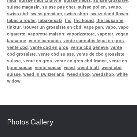
suisse magasin
,
suisse pas cher
,
suisse pollen
,
svapo
,
swiss cbd
,
swiss premium
,
swiss shop
,
switzerland flower
,
tabac a rouler
,
tabakersatz
,
thc
,
thc liquid
,
thé lausanne
,
tinktur
,
trouver un grossiste en cbd
,
vape pen
,
vapo
,
vapo
cigarette
,
vaporette maison
,
vaporizzatore
,
vapoter
,
vegan
lausanne
,
vente cannabis
,
vente cannabis légal en gros
,
vente cbd
,
vente cbd en gros
,
vente cbd geneve
,
vente
cbd grossiste
,
vente cbd suisse
,
vente de cbd grossiste
suisse
,
vente en gros
,
vente en gros cbd france
,
vente en
ligne suisse
,
vente suisse
,
weed
,
weed blatt
,
weed cbd
suisse
,
weed in switzerland
,
weed shop
,
weedshop
,
white
widow
Photos Gallery