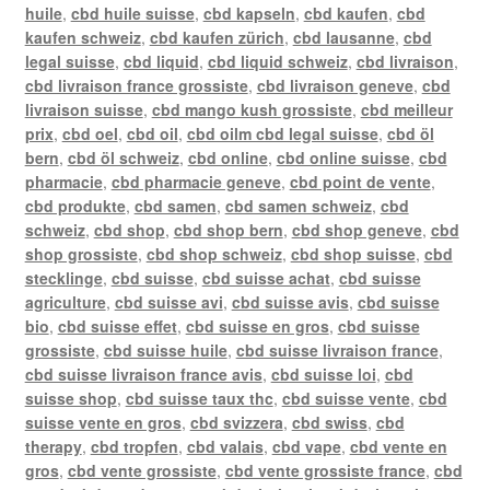
huile
,
cbd huile suisse
,
cbd kapseln
,
cbd kaufen
,
cbd
kaufen schweiz
,
cbd kaufen zürich
,
cbd lausanne
,
cbd
legal suisse
,
cbd liquid
,
cbd liquid schweiz
,
cbd livraison
,
cbd livraison france grossiste
,
cbd livraison geneve
,
cbd
livraison suisse
,
cbd mango kush grossiste
,
cbd meilleur
prix
,
cbd oel
,
cbd oil
,
cbd oilm cbd legal suisse
,
cbd öl
bern
,
cbd öl schweiz
,
cbd online
,
cbd online suisse
,
cbd
pharmacie
,
cbd pharmacie geneve
,
cbd point de vente
,
cbd produkte
,
cbd samen
,
cbd samen schweiz
,
cbd
schweiz
,
cbd shop
,
cbd shop bern
,
cbd shop geneve
,
cbd
shop grossiste
,
cbd shop schweiz
,
cbd shop suisse
,
cbd
stecklinge
,
cbd suisse
,
cbd suisse achat
,
cbd suisse
agriculture
,
cbd suisse avi
,
cbd suisse avis
,
cbd suisse
bio
,
cbd suisse effet
,
cbd suisse en gros
,
cbd suisse
grossiste
,
cbd suisse huile
,
cbd suisse livraison france
,
cbd suisse livraison france avis
,
cbd suisse loi
,
cbd
suisse shop
,
cbd suisse taux thc
,
cbd suisse vente
,
cbd
suisse vente en gros
,
cbd svizzera
,
cbd swiss
,
cbd
therapy
,
cbd tropfen
,
cbd valais
,
cbd vape
,
cbd vente en
gros
,
cbd vente grossiste
,
cbd vente grossiste france
,
cbd