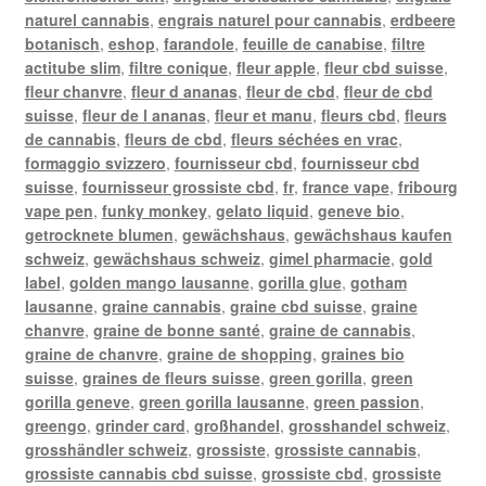
naturel cannabis
,
engrais naturel pour cannabis
,
erdbeere
botanisch
,
eshop
,
farandole
,
feuille de canabise
,
filtre
actitube slim
,
filtre conique
,
fleur apple
,
fleur cbd suisse
,
fleur chanvre
,
fleur d ananas
,
fleur de cbd
,
fleur de cbd
suisse
,
fleur de l ananas
,
fleur et manu
,
fleurs cbd
,
fleurs
de cannabis
,
fleurs de cbd
,
fleurs séchées en vrac
,
formaggio svizzero
,
fournisseur cbd
,
fournisseur cbd
suisse
,
fournisseur grossiste cbd
,
fr
,
france vape
,
fribourg
vape pen
,
funky monkey
,
gelato liquid
,
geneve bio
,
getrocknete blumen
,
gewächshaus
,
gewächshaus kaufen
schweiz
,
gewächshaus schweiz
,
gimel pharmacie
,
gold
label
,
golden mango lausanne
,
gorilla glue
,
gotham
lausanne
,
graine cannabis
,
graine cbd suisse
,
graine
chanvre
,
graine de bonne santé
,
graine de cannabis
,
graine de chanvre
,
graine de shopping
,
graines bio
suisse
,
graines de fleurs suisse
,
green gorilla
,
green
gorilla geneve
,
green gorilla lausanne
,
green passion
,
greengo
,
grinder card
,
großhandel
,
grosshandel schweiz
,
grosshändler schweiz
,
grossiste
,
grossiste cannabis
,
grossiste cannabis cbd suisse
,
grossiste cbd
,
grossiste