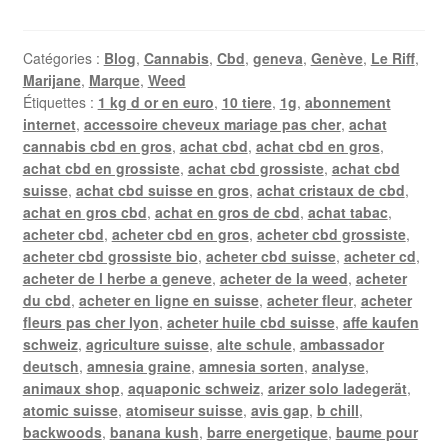
Catégories :
Blog
,
Cannabis
,
Cbd
,
geneva
,
Genève
,
Le Riff
,
Marijane
,
Marque
,
Weed
Étiquettes :
1 kg d or en euro
,
10 tiere
,
1g
,
abonnement
internet
,
accessoire cheveux mariage pas cher
,
achat
cannabis cbd en gros
,
achat cbd
,
achat cbd en gros
,
achat cbd en grossiste
,
achat cbd grossiste
,
achat cbd
suisse
,
achat cbd suisse en gros
,
achat cristaux de cbd
,
achat en gros cbd
,
achat en gros de cbd
,
achat tabac
,
acheter cbd
,
acheter cbd en gros
,
acheter cbd grossiste
,
acheter cbd grossiste bio
,
acheter cbd suisse
,
acheter cd
,
acheter de l herbe a geneve
,
acheter de la weed
,
acheter
du cbd
,
acheter en ligne en suisse
,
acheter fleur
,
acheter
fleurs pas cher lyon
,
acheter huile cbd suisse
,
affe kaufen
schweiz
,
agriculture suisse
,
alte schule
,
ambassador
deutsch
,
amnesia graine
,
amnesia sorten
,
analyse
,
animaux shop
,
aquaponic schweiz
,
arizer solo ladegerät
,
atomic suisse
,
atomiseur suisse
,
avis gap
,
b chill
,
backwoods
,
banana kush
,
barre energetique
,
baume pour