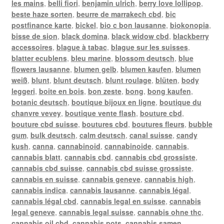
les mains
,
belli fiori
,
benjamin ulrich
,
berry love lollipop
,
beste haze sorten
,
beurre de marrakech cbd
,
bic
postfinance karte
,
bickel
,
bio c bon lausanne
,
biokonopia
,
bisse de sion
,
black domina
,
black widow cbd
,
blackberry
accessoires
,
blague à tabac
,
blague sur les suisses
,
blatter ecublens
,
bleu marine
,
blossom deutsch
,
blue
flowers lausanne
,
blumen gelb
,
blumen kaufen
,
blumen
weiß
,
blunt
,
blunt deutsch
,
blunt roulage
,
blüten
,
body
leggeri
,
boite en bois
,
bon zeste
,
bong
,
bong kaufen
,
botanic deutsch
,
boutique bijoux en ligne
,
boutique du
chanvre vevey
,
boutique vente flash
,
bouture cbd
,
bouture cbd suisse
,
boutures cbd
,
boutures fleurs
,
bubble
gum
,
bulk deutsch
,
calm deutsch
,
canal suisse
,
candy
kush
,
canna
,
cannabinoid
,
cannabinoide
,
cannabis
,
cannabis blatt
,
cannabis cbd
,
cannabis cbd grossiste
,
cannabis cbd suisse
,
cannabis cbd suisse grossiste
,
cannabis en suisse
,
cannabis geneve
,
cannabis high
,
cannabis indica
,
cannabis lausanne
,
cannabis légal
,
cannabis légal cbd
,
cannabis legal en suisse
,
cannabis
legal geneve
,
cannabis legal suisse
,
cannabis ohne thc
,
cannabis oil cbd
,
cannabis pots
,
cannabis samen
,