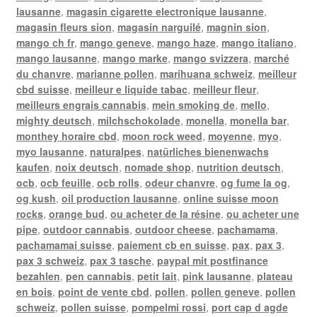
lausanne
,
magasin cigarette electronique lausanne
,
magasin fleurs sion
,
magasin narguilé
,
magnin sion
,
mango ch fr
,
mango geneve
,
mango haze
,
mango italiano
,
mango lausanne
,
mango marke
,
mango svizzera
,
marché
du chanvre
,
marianne pollen
,
marihuana schweiz
,
meilleur
cbd suisse
,
meilleur e liquide tabac
,
meilleur fleur
,
meilleurs engrais cannabis
,
mein smoking de
,
mello
,
mighty deutsch
,
milchschokolade
,
monella
,
monella bar
,
monthey horaire cbd
,
moon rock weed
,
moyenne
,
myo
,
myo lausanne
,
naturalpes
,
natürliches bienenwachs
kaufen
,
noix deutsch
,
nomade shop
,
nutrition deutsch
,
ocb
,
ocb feuille
,
ocb rolls
,
odeur chanvre
,
og fume la og
,
og kush
,
oil production lausanne
,
online suisse moon
rocks
,
orange bud
,
ou acheter de la résine
,
ou acheter une
pipe
,
outdoor cannabis
,
outdoor cheese
,
pachamama
,
pachamamai suisse
,
paiement cb en suisse
,
pax
,
pax 3
,
pax 3 schweiz
,
pax 3 tasche
,
paypal mit postfinance
bezahlen
,
pen cannabis
,
petit lait
,
pink lausanne
,
plateau
en bois
,
point de vente cbd
,
pollen
,
pollen geneve
,
pollen
schweiz
,
pollen suisse
,
pompelmi rossi
,
port cap d agde