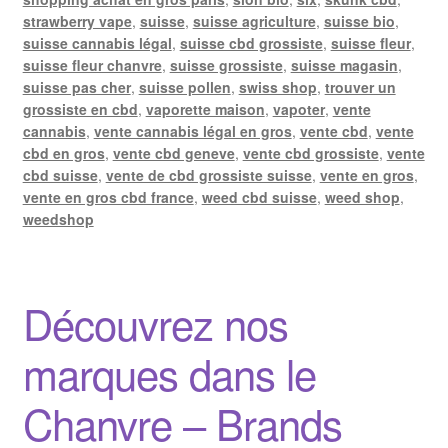
strawberry vape
,
suisse
,
suisse agriculture
,
suisse bio
,
suisse cannabis légal
,
suisse cbd grossiste
,
suisse fleur
,
suisse fleur chanvre
,
suisse grossiste
,
suisse magasin
,
suisse pas cher
,
suisse pollen
,
swiss shop
,
trouver un
grossiste en cbd
,
vaporette maison
,
vapoter
,
vente
cannabis
,
vente cannabis légal en gros
,
vente cbd
,
vente
cbd en gros
,
vente cbd geneve
,
vente cbd grossiste
,
vente
cbd suisse
,
vente de cbd grossiste suisse
,
vente en gros
,
vente en gros cbd france
,
weed cbd suisse
,
weed shop
,
weedshop
Découvrez nos
marques dans le
Chanvre – Brands