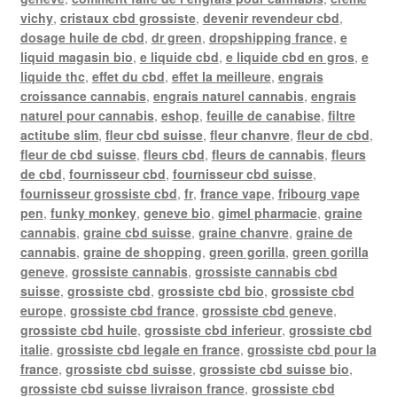
vichy
,
cristaux cbd grossiste
,
devenir revendeur cbd
,
dosage huile de cbd
,
dr green
,
dropshipping france
,
e
liquid magasin bio
,
e liquide cbd
,
e liquide cbd en gros
,
e
liquide thc
,
effet du cbd
,
effet la meilleure
,
engrais
croissance cannabis
,
engrais naturel cannabis
,
engrais
naturel pour cannabis
,
eshop
,
feuille de canabise
,
filtre
actitube slim
,
fleur cbd suisse
,
fleur chanvre
,
fleur de cbd
,
fleur de cbd suisse
,
fleurs cbd
,
fleurs de cannabis
,
fleurs
de cbd
,
fournisseur cbd
,
fournisseur cbd suisse
,
fournisseur grossiste cbd
,
fr
,
france vape
,
fribourg vape
pen
,
funky monkey
,
geneve bio
,
gimel pharmacie
,
graine
cannabis
,
graine cbd suisse
,
graine chanvre
,
graine de
cannabis
,
graine de shopping
,
green gorilla
,
green gorilla
geneve
,
grossiste cannabis
,
grossiste cannabis cbd
suisse
,
grossiste cbd
,
grossiste cbd bio
,
grossiste cbd
europe
,
grossiste cbd france
,
grossiste cbd geneve
,
grossiste cbd huile
,
grossiste cbd inferieur
,
grossiste cbd
italie
,
grossiste cbd legale en france
,
grossiste cbd pour la
france
,
grossiste cbd suisse
,
grossiste cbd suisse bio
,
grossiste cbd suisse livraison france
,
grossiste cbd