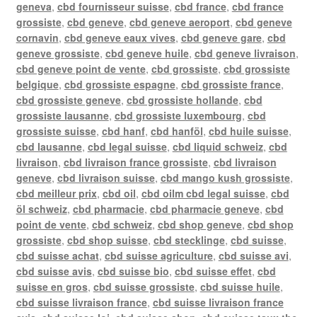
geneva
,
cbd fournisseur suisse
,
cbd france
,
cbd france
grossiste
,
cbd geneve
,
cbd geneve aeroport
,
cbd geneve
cornavin
,
cbd geneve eaux vives
,
cbd geneve gare
,
cbd
geneve grossiste
,
cbd geneve huile
,
cbd geneve livraison
,
cbd geneve point de vente
,
cbd grossiste
,
cbd grossiste
belgique
,
cbd grossiste espagne
,
cbd grossiste france
,
cbd grossiste geneve
,
cbd grossiste hollande
,
cbd
grossiste lausanne
,
cbd grossiste luxembourg
,
cbd
grossiste suisse
,
cbd hanf
,
cbd hanföl
,
cbd huile suisse
,
cbd lausanne
,
cbd legal suisse
,
cbd liquid schweiz
,
cbd
livraison
,
cbd livraison france grossiste
,
cbd livraison
geneve
,
cbd livraison suisse
,
cbd mango kush grossiste
,
cbd meilleur prix
,
cbd oil
,
cbd oilm cbd legal suisse
,
cbd
öl schweiz
,
cbd pharmacie
,
cbd pharmacie geneve
,
cbd
point de vente
,
cbd schweiz
,
cbd shop geneve
,
cbd shop
grossiste
,
cbd shop suisse
,
cbd stecklinge
,
cbd suisse
,
cbd suisse achat
,
cbd suisse agriculture
,
cbd suisse avi
,
cbd suisse avis
,
cbd suisse bio
,
cbd suisse effet
,
cbd
suisse en gros
,
cbd suisse grossiste
,
cbd suisse huile
,
cbd suisse livraison france
,
cbd suisse livraison france