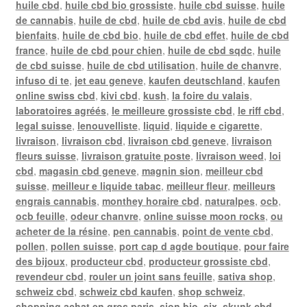
huile cbd
,
huile cbd bio grossiste
,
huile cbd suisse
,
huile
de cannabis
,
huile de cbd
,
huile de cbd avis
,
huile de cbd
bienfaits
,
huile de cbd bio
,
huile de cbd effet
,
huile de cbd
france
,
huile de cbd pour chien
,
huile de cbd sqdc
,
huile
de cbd suisse
,
huile de cbd utilisation
,
huile de chanvre
,
infuso di te
,
jet eau geneve
,
kaufen deutschland
,
kaufen
online swiss cbd
,
kivi cbd
,
kush
,
la foire du valais
,
laboratoires agréés
,
le meilleure grossiste cbd
,
le riff cbd
,
legal suisse
,
lenouvelliste
,
liquid
,
liquide e cigarette
,
livraison
,
livraison cbd
,
livraison cbd geneve
,
livraison
fleurs suisse
,
livraison gratuite poste
,
livraison weed
,
loi
cbd
,
magasin cbd geneve
,
magnin sion
,
meilleur cbd
suisse
,
meilleur e liquide tabac
,
meilleur fleur
,
meilleurs
engrais cannabis
,
monthey horaire cbd
,
naturalpes
,
ocb
,
ocb feuille
,
odeur chanvre
,
online suisse moon rocks
,
ou
acheter de la résine
,
pen cannabis
,
point de vente cbd
,
pollen
,
pollen suisse
,
port cap d agde boutique
,
pour faire
des bijoux
,
producteur cbd
,
producteur grossiste cbd
,
revendeur cbd
,
rouler un joint sans feuille
,
sativa shop
,
schweiz cbd
,
schweiz cbd kaufen
,
shop schweiz
,
shopping achat en gros paris
,
sion bio
,
six
,
skunk cbd
,