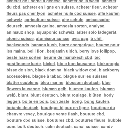
acheter de l herbe a geneve
,
acheter de la weed
,
acheter
du cbd
,
acheter en ligne en suisse
,
acheter fleur
,
acheter
fleurs pas cher lyon
,
acheter huile cbd suisse
,
affe kaufen
schweiz
,
agriculture suisse
,
alte schule
,
ambassador
deutsch
,
amnesia graine
,
amnesia sorten
,
analyse
,
animaux shop
,
aquaponic schweiz
,
arizer solo ladegerät
,
atomic suisse
,
atomiseur suisse
,
avis gap
,
b chill
,
backwoods
,
banana kush
,
barre energetique
,
baume pour
les mains
,
belli fiori
,
benjamin ulrich
,
berry love lollipop
,
beste haze sorten
,
beurre de marrakech cbd
,
bic
postfinance karte
,
bickel
,
bio c bon lausanne
,
biokonopia
,
bisse de sion
,
black domina
,
black widow cbd
,
blackberry
accessoires
,
blague à tabac
,
blague sur les suisses
,
blatter ecublens
,
bleu marine
,
blossom deutsch
,
blue
flowers lausanne
,
blumen gelb
,
blumen kaufen
,
blumen
weiß
,
blunt
,
blunt deutsch
,
blunt roulage
,
blüten
,
body
leggeri
,
boite en bois
,
bon zeste
,
bong
,
bong kaufen
,
botanic deutsch
,
boutique bijoux en ligne
,
boutique du
chanvre vevey
,
boutique vente flash
,
bouture cbd
,
bouture cbd suisse
,
boutures cbd
,
boutures fleurs
,
bubble
gum
,
bulk deutsch
,
calm deutsch
,
canal suisse
,
candy