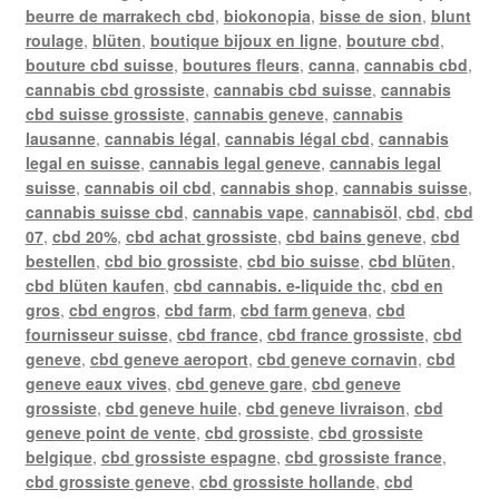
beurre de marrakech cbd
,
biokonopia
,
bisse de sion
,
blunt
roulage
,
blüten
,
boutique bijoux en ligne
,
bouture cbd
,
bouture cbd suisse
,
boutures fleurs
,
canna
,
cannabis cbd
,
cannabis cbd grossiste
,
cannabis cbd suisse
,
cannabis
cbd suisse grossiste
,
cannabis geneve
,
cannabis
lausanne
,
cannabis légal
,
cannabis légal cbd
,
cannabis
legal en suisse
,
cannabis legal geneve
,
cannabis legal
suisse
,
cannabis oil cbd
,
cannabis shop
,
cannabis suisse
,
cannabis suisse cbd
,
cannabis vape
,
cannabisöl
,
cbd
,
cbd
07
,
cbd 20%
,
cbd achat grossiste
,
cbd bains geneve
,
cbd
bestellen
,
cbd bio grossiste
,
cbd bio suisse
,
cbd blüten
,
cbd blüten kaufen
,
cbd cannabis. e-liquide thc
,
cbd en
gros
,
cbd engros
,
cbd farm
,
cbd farm geneva
,
cbd
fournisseur suisse
,
cbd france
,
cbd france grossiste
,
cbd
geneve
,
cbd geneve aeroport
,
cbd geneve cornavin
,
cbd
geneve eaux vives
,
cbd geneve gare
,
cbd geneve
grossiste
,
cbd geneve huile
,
cbd geneve livraison
,
cbd
geneve point de vente
,
cbd grossiste
,
cbd grossiste
belgique
,
cbd grossiste espagne
,
cbd grossiste france
,
cbd grossiste geneve
,
cbd grossiste hollande
,
cbd