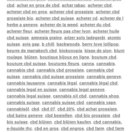
cbd
,
achat en gros de cbd
,
achat tabac
,
acheter cbd
,
acheter cbd en gros
,
acheter cbd grossiste
,
acheter cbd
grossiste bio
,
acheter cbd suisse
,
acheter cd
,
acheter de l
herbe a geneve
,
acheter de la weed
,
acheter du cbd
,
acheter fleur
,
acheter fleurs pas cher lyon
,
acheter huile
cbd suisse
,
amnesia graine
,
arizer solo ladegerät
,
atomic
suisse
,
avis gap
,
b chill
,
backwoods
,
berry love lollipop
,
beurre de marrakech cbd
,
biokonopia
,
bisse de sion
,
blunt
roulage
,
blüten
,
boutique bijoux en ligne
,
bouture cbd
,
bouture cbd suisse
,
boutures fleurs
,
canna
,
cannabis
,
cannabis cbd
,
cannabis cbd grossiste
,
cannabis cbd
suisse
,
cannabis cbd suisse grossiste
,
cannabis geneve
,
cannabis lausanne
,
cannabis légal
,
cannabis légal cbd
,
cannabis legal en suisse
,
cannabis legal geneve
,
cannabis legal suisse
,
cannabis oil cbd
,
cannabis shop
,
cannabis suisse
,
cannabis suisse cbd
,
cannabis vape
,
cannabisöl
,
cbd
,
cbd 07
,
cbd 20%
,
cbd achat grossiste
,
cbd bains geneve
,
cbd bestellen
,
cbd bio grossiste
,
cbd
bio suisse
,
cbd blüten
,
cbd blüten kaufen
,
cbd cannabis.
e-liquide thc
,
cbd en gros
,
cbd engros
,
cbd farm
,
cbd farm