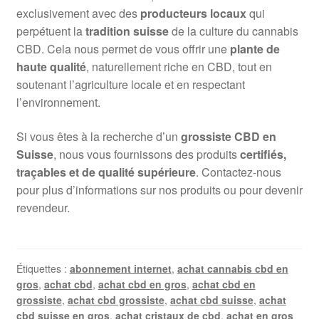
exclusivement avec des
producteurs locaux
qui
perpétuent la
tradition suisse
de la culture du cannabis
CBD. Cela nous permet de vous offrir une
plante de
haute qualité
, naturellement riche en CBD, tout en
soutenant l’agriculture locale et en respectant
l’environnement.
Si vous êtes à la recherche d’un
grossiste CBD en
Suisse
, nous vous fournissons des produits
certifiés,
traçables et de qualité supérieure
. Contactez-nous
pour plus d’informations sur nos produits ou pour devenir
revendeur.
Étiquettes :
abonnement internet
,
achat cannabis cbd en
gros
,
achat cbd
,
achat cbd en gros
,
achat cbd en
grossiste
,
achat cbd grossiste
,
achat cbd suisse
,
achat
cbd suisse en gros
,
achat cristaux de cbd
,
achat en gros