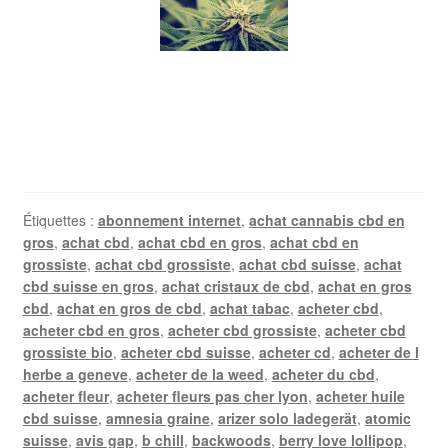
Étiquettes :
abonnement internet
,
achat cannabis cbd en
gros
,
achat cbd
,
achat cbd en gros
,
achat cbd en
grossiste
,
achat cbd grossiste
,
achat cbd suisse
,
achat
cbd suisse en gros
,
achat cristaux de cbd
,
achat en gros
cbd
,
achat en gros de cbd
,
achat tabac
,
acheter cbd
,
acheter cbd en gros
,
acheter cbd grossiste
,
acheter cbd
grossiste bio
,
acheter cbd suisse
,
acheter cd
,
acheter de l
herbe a geneve
,
acheter de la weed
,
acheter du cbd
,
acheter fleur
,
acheter fleurs pas cher lyon
,
acheter huile
cbd suisse
,
amnesia graine
,
arizer solo ladegerät
,
atomic
suisse
,
avis gap
,
b chill
,
backwoods
,
berry love lollipop
,