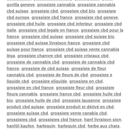
gorilla geneve
,
grossiste cannabis
,
grossiste cannabis
cbd suisse
,
grossiste cbd
,
grossiste cbd bio
,
grossiste
cbd europe
,
grossiste cbd france
,
grossiste cbd geneve
,
grossiste cbd huile
,
grossiste cbd inferieur
,
grossiste cbd
italie
,
grossiste cbd legale en france
,
grossiste cbd pour la
france
,
grossiste cbd suisse
,
grossiste cbd suisse bio
,
grossiste cbd suisse livraison france
,
grossiste cbd
suisse pour france
,
grossiste cbd suisse vente cannabis
léga
,
grossiste chanvre cbd
,
grossiste cristaux cbd
,
grossiste de cannabis cbd
,
grossiste de cannabis cbd
france
,
grossiste de cbd suisse
,
grossiste de fleur
cannabis cbd
,
grossiste de fleurs de cbd
,
grossiste e
liquide cbd
,
grossiste eliquide
,
grossiste en cbd
,
grossiste en cbd france
,
grossiste fleur cbd
,
grossiste
fleurs cannabis
,
grossiste france cbd
,
grossiste huile cbd
bio
,
grossiste huile de cbd
,
grossiste lausanne
,
grossiste
produit cbd suisse
,
grossiste produit et dérivé en cbd
,
grossiste suisse cbd
,
grossiste vente canabis cbd
,
grossistes cbd
,
grossistes cbd france
,
hanf livraison sion
,
hanföl kaufen
,
harlequin
,
harlequin cbd
,
herbe aux chats
,