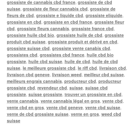
grossiste de cannabis cbd france
,
grossiste de cbd
suisse
,
grossiste de fleur cannabis cbd
,
grossiste de
fleurs de cbd
,
grossiste e liquide cbd
,
grossiste eliquide
,
grossiste en cbd
,
grossiste en cbd france
,
grossiste fleur
cbd
,
grossiste fleurs cannabis
,
grossiste france cbd
,
grossiste huile cbd bio
,
grossiste huile de cbd
,
grossiste
produit cbd suisse
,
grossiste produit et dérivé en cbd
,
grossiste suisse cbd
,
grossiste vente canabis cbd
,
grossistes cbd
,
grossistes cbd france
,
huile cbd bio
grossiste
,
huile cbd suisse
,
huile de cbd
,
huile de cbd
suisse
,
le meilleure grossiste cbd
,
le riff cbd
,
livraison cbd
,
livraison cbd geneve
,
livraison weed
,
meilleur cbd suisse
,
meilleurs engrais cannabis
,
producteur cbd
,
producteur
grossiste cbd
,
revendeur cbd
,
suisse
,
suisse cbd
grossiste
,
suisse grossiste
,
trouver un grossiste en cbd
,
vente cannabis
,
vente cannabis légal en gros
,
vente cbd
,
vente cbd en gros
,
vente cbd geneve
,
vente cbd suisse
,
vente de cbd grossiste suisse
,
vente en gros
,
weed cbd
suisse