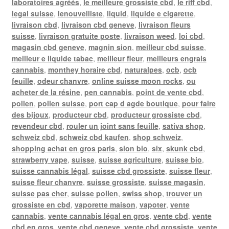
laboratoires agréés
,
le meilleure grossiste cbd
,
le riff cbd
,
legal suisse
,
lenouvelliste
,
liquid
,
liquide e cigarette
,
livraison cbd
,
livraison cbd geneve
,
livraison fleurs
suisse
,
livraison gratuite poste
,
livraison weed
,
loi cbd
,
magasin cbd geneve
,
magnin sion
,
meilleur cbd suisse
,
meilleur e liquide tabac
,
meilleur fleur
,
meilleurs engrais
cannabis
,
monthey horaire cbd
,
naturalpes
,
ocb
,
ocb
feuille
,
odeur chanvre
,
online suisse moon rocks
,
ou
acheter de la résine
,
pen cannabis
,
point de vente cbd
,
pollen
,
pollen suisse
,
port cap d agde boutique
,
pour faire
des bijoux
,
producteur cbd
,
producteur grossiste cbd
,
revendeur cbd
,
rouler un joint sans feuille
,
sativa shop
,
schweiz cbd
,
schweiz cbd kaufen
,
shop schweiz
,
shopping achat en gros paris
,
sion bio
,
six
,
skunk cbd
,
strawberry vape
,
suisse
,
suisse agriculture
,
suisse bio
,
suisse cannabis légal
,
suisse cbd grossiste
,
suisse fleur
,
suisse fleur chanvre
,
suisse grossiste
,
suisse magasin
,
suisse pas cher
,
suisse pollen
,
swiss shop
,
trouver un
grossiste en cbd
,
vaporette maison
,
vapoter
,
vente
cannabis
,
vente cannabis légal en gros
,
vente cbd
,
vente
cbd en gros
,
vente cbd geneve
,
vente cbd grossiste
,
vente