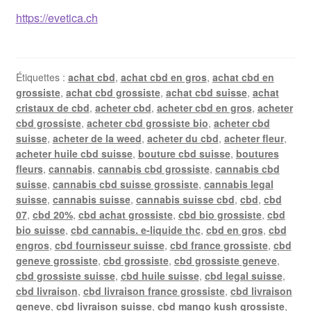
https://evetica.ch
Étiquettes :
achat cbd
,
achat cbd en gros
,
achat cbd en
grossiste
,
achat cbd grossiste
,
achat cbd suisse
,
achat
cristaux de cbd
,
acheter cbd
,
acheter cbd en gros
,
acheter
cbd grossiste
,
acheter cbd grossiste bio
,
acheter cbd
suisse
,
acheter de la weed
,
acheter du cbd
,
acheter fleur
,
acheter huile cbd suisse
,
bouture cbd suisse
,
boutures
fleurs
,
cannabis
,
cannabis cbd grossiste
,
cannabis cbd
suisse
,
cannabis cbd suisse grossiste
,
cannabis legal
suisse
,
cannabis suisse
,
cannabis suisse cbd
,
cbd
,
cbd
07
,
cbd 20%
,
cbd achat grossiste
,
cbd bio grossiste
,
cbd
bio suisse
,
cbd cannabis. e-liquide thc
,
cbd en gros
,
cbd
engros
,
cbd fournisseur suisse
,
cbd france grossiste
,
cbd
geneve grossiste
,
cbd grossiste
,
cbd grossiste geneve
,
cbd grossiste suisse
,
cbd huile suisse
,
cbd legal suisse
,
cbd livraison
,
cbd livraison france grossiste
,
cbd livraison
geneve
,
cbd livraison suisse
,
cbd mango kush grossiste
,