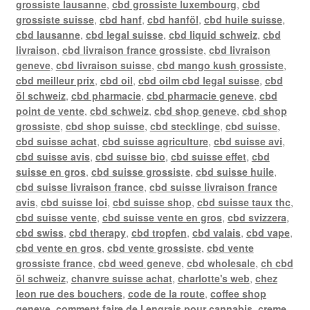
grossiste lausanne
,
cbd grossiste luxembourg
,
cbd
grossiste suisse
,
cbd hanf
,
cbd hanföl
,
cbd huile suisse
,
cbd lausanne
,
cbd legal suisse
,
cbd liquid schweiz
,
cbd
livraison
,
cbd livraison france grossiste
,
cbd livraison
geneve
,
cbd livraison suisse
,
cbd mango kush grossiste
,
cbd meilleur prix
,
cbd oil
,
cbd oilm cbd legal suisse
,
cbd
öl schweiz
,
cbd pharmacie
,
cbd pharmacie geneve
,
cbd
point de vente
,
cbd schweiz
,
cbd shop geneve
,
cbd shop
grossiste
,
cbd shop suisse
,
cbd stecklinge
,
cbd suisse
,
cbd suisse achat
,
cbd suisse agriculture
,
cbd suisse avi
,
cbd suisse avis
,
cbd suisse bio
,
cbd suisse effet
,
cbd
suisse en gros
,
cbd suisse grossiste
,
cbd suisse huile
,
cbd suisse livraison france
,
cbd suisse livraison france
avis
,
cbd suisse loi
,
cbd suisse shop
,
cbd suisse taux thc
,
cbd suisse vente
,
cbd suisse vente en gros
,
cbd svizzera
,
cbd swiss
,
cbd therapy
,
cbd tropfen
,
cbd valais
,
cbd vape
,
cbd vente en gros
,
cbd vente grossiste
,
cbd vente
grossiste france
,
cbd weed geneve
,
cbd wholesale
,
ch cbd
öl schweiz
,
chanvre suisse achat
,
charlotte's web
,
chez
leon rue des bouchers
,
code de la route
,
coffee shop
geneve
,
comment faire de l engrais pour cannabis
,
creme