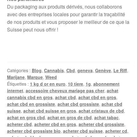
Du packaging aux produits dérivés, nous collaborons
avec des entreprises locales pour garantir la traçabilité
de nos produits et vous proposer le meilleur de ce que la
Suisse peut nous offrir !
Catégories :
Blog
,
Cannabis
,
Cbd
,
geneva
,
Genève
,
Le Riff
,
Marijane
,
Marque
,
Weed
Étiquettes :
1 kg d or en euro
,
10 tiere
,
1g
,
abonnement
internet
,
accessoire cheveux mariage pas cher
,
achat
cannabis cbd en gros
,
achat cbd
,
achat cbd en gros
,
achat cbd en grossiste
,
achat cbd grossiste
,
achat cbd
suisse
,
achat cbd suisse en gros
,
achat cristaux de cbd
,
achat en gros cbd
,
achat en gros de cbd
,
achat tabac
,
acheter cbd
,
acheter cbd en gros
,
acheter cbd grossiste
,
acheter cbd grossiste bio
,
acheter cbd suisse
,
acheter cd
,