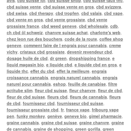
avis
,
cbd suisse loi
,
cbd suisse shop
,
cbd suisse taux thc
,
cbd suisse vente
,
cbd suisse vente en gros
,
cbd svizzera
,
cbd swiss
,
cbd therapy
,
cbd tropfen
,
cbd valais
,
cbd vape
,
cbd vente en gros
,
cbd vente grossiste
,
cbd vente
grossiste france
,
cbd weed geneve
,
cbd wholesale
,
cdb
,
ch cbd öl schweiz
,
chanvre suisse achat
,
charlotte's web
,
chez leon rue des bouchers
,
code de la route
,
coffee shop
geneve
,
comment faire de l engrais pour cannabis
,
creme
vichy
,
cristaux cbd grossiste
,
devenir revendeur cbd
,
dosage huile de cbd
,
dr green
,
dropshipping france
,
e
liquid magasin bio
,
e liquide cbd
,
e liquide cbd en gros
,
e
liquide thc
,
effet du cbd
,
effet la meilleure
,
engrais
croissance cannabis
,
engrais naturel cannabis
,
engrais
naturel pour cannabis
,
eshop
,
feuille de canabise
,
filtre
actitube slim
,
fleur cbd suisse
,
fleur chanvre
,
fleur de cbd
,
fleur de cbd suisse
,
fleurs cbd
,
fleurs de cannabis
,
fleurs
de cbd
,
fournisseur cbd
,
fournisseur cbd suisse
,
fournisseur grossiste cbd
,
fr
,
france vape
,
fribourg vape
pen
,
funky monkey
,
genève
,
geneve bio
,
gimel pharmacie
,
graine cannabis
,
graine cbd suisse
,
graine chanvre
,
graine
de cannabis
,
graine de shopping
,
green gorilla
,
green