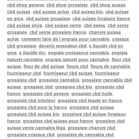
cbd shop geneve
,
cbd shop grossiste
,
cbd shop suisse
,
cbd suisse
,
cbd suisse achat
,
cbd suisse bio
,
cbd suisse
en gros
,
cbd suisse grossiste
,
cbd suisse livraison france
,
cbd suisse shop
,
cbd suisse vente
,
cbd swiss
,
cbd vente
grossiste
,
cbd vente grossiste france
,
chanvre suisse
achat
,
comment faire de l engrais pour cannabis
,
cristaux
cbd grossiste
,
devenir revendeur cbd
,
e liquide cbd en
gros
,
e liquide thc
,
engrais croissance cannabis
,
engrais
naturel cannabis
,
engrais naturel pour cannabis
,
fleur cbd
suisse
,
fleur de cbd suisse
,
fleurs cbd
,
fleurs de cannabis
,
fournisseur cbd
,
fournisseur cbd suisse
,
fournisseur
grossiste cbd
,
grossiste cannabis
,
grossiste cannabis cbd
suisse
,
grossiste cbd
,
grossiste cbd bio
,
grossiste cbd
france
,
grossiste cbd geneve
,
grossiste cbd huile
,
grossiste cbd inferieur
,
grossiste cbd legale en france
,
grossiste cbd pour la france
,
grossiste cbd suisse
,
grossiste cbd suisse bio
,
grossiste cbd suisse livraison
france
,
grossiste cbd suisse pour france
,
grossiste cbd
suisse vente cannabis léga
,
grossiste chanvre cbd
,
grossiste cristaux cbd
,
grossiste de cannabis cbd
,