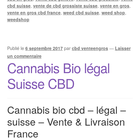
cbd suisse
,
vente de cbd grossiste suisse
,
vente en gros
,
vente en gros cbd france
,
weed cbd suisse
,
weed shop
,
weedshop
Publié le
6 septembre 2017
par
cbd venteengros
—
Laisser
un commentaire
Cannabis Bio légal
Suisse CBD
Cannabis bio cbd – légal –
suisse – Vente & Livraison
France