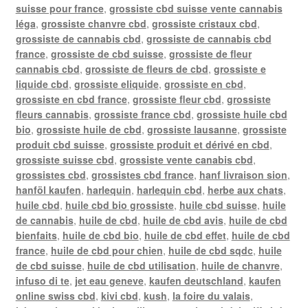
suisse pour france
,
grossiste cbd suisse vente cannabis
léga
,
grossiste chanvre cbd
,
grossiste cristaux cbd
,
grossiste de cannabis cbd
,
grossiste de cannabis cbd
france
,
grossiste de cbd suisse
,
grossiste de fleur
cannabis cbd
,
grossiste de fleurs de cbd
,
grossiste e
liquide cbd
,
grossiste eliquide
,
grossiste en cbd
,
grossiste en cbd france
,
grossiste fleur cbd
,
grossiste
fleurs cannabis
,
grossiste france cbd
,
grossiste huile cbd
bio
,
grossiste huile de cbd
,
grossiste lausanne
,
grossiste
produit cbd suisse
,
grossiste produit et dérivé en cbd
,
grossiste suisse cbd
,
grossiste vente canabis cbd
,
grossistes cbd
,
grossistes cbd france
,
hanf livraison sion
,
hanföl kaufen
,
harlequin
,
harlequin cbd
,
herbe aux chats
,
huile cbd
,
huile cbd bio grossiste
,
huile cbd suisse
,
huile
de cannabis
,
huile de cbd
,
huile de cbd avis
,
huile de cbd
bienfaits
,
huile de cbd bio
,
huile de cbd effet
,
huile de cbd
france
,
huile de cbd pour chien
,
huile de cbd sqdc
,
huile
de cbd suisse
,
huile de cbd utilisation
,
huile de chanvre
,
infuso di te
,
jet eau geneve
,
kaufen deutschland
,
kaufen
online swiss cbd
,
kivi cbd
,
kush
,
la foire du valais
,