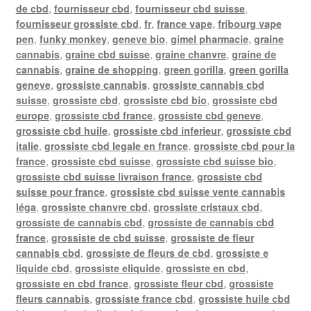
de cbd
,
fournisseur cbd
,
fournisseur cbd suisse
,
fournisseur grossiste cbd
,
fr
,
france vape
,
fribourg vape
pen
,
funky monkey
,
geneve bio
,
gimel pharmacie
,
graine
cannabis
,
graine cbd suisse
,
graine chanvre
,
graine de
cannabis
,
graine de shopping
,
green gorilla
,
green gorilla
geneve
,
grossiste cannabis
,
grossiste cannabis cbd
suisse
,
grossiste cbd
,
grossiste cbd bio
,
grossiste cbd
europe
,
grossiste cbd france
,
grossiste cbd geneve
,
grossiste cbd huile
,
grossiste cbd inferieur
,
grossiste cbd
italie
,
grossiste cbd legale en france
,
grossiste cbd pour la
france
,
grossiste cbd suisse
,
grossiste cbd suisse bio
,
grossiste cbd suisse livraison france
,
grossiste cbd
suisse pour france
,
grossiste cbd suisse vente cannabis
léga
,
grossiste chanvre cbd
,
grossiste cristaux cbd
,
grossiste de cannabis cbd
,
grossiste de cannabis cbd
france
,
grossiste de cbd suisse
,
grossiste de fleur
cannabis cbd
,
grossiste de fleurs de cbd
,
grossiste e
liquide cbd
,
grossiste eliquide
,
grossiste en cbd
,
grossiste en cbd france
,
grossiste fleur cbd
,
grossiste
fleurs cannabis
,
grossiste france cbd
,
grossiste huile cbd