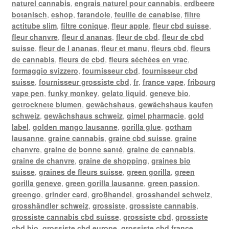
naturel cannabis
,
engrais naturel pour cannabis
,
erdbeere
botanisch
,
eshop
,
farandole
,
feuille de canabise
,
filtre
actitube slim
,
filtre conique
,
fleur apple
,
fleur cbd suisse
,
fleur chanvre
,
fleur d ananas
,
fleur de cbd
,
fleur de cbd
suisse
,
fleur de l ananas
,
fleur et manu
,
fleurs cbd
,
fleurs
de cannabis
,
fleurs de cbd
,
fleurs séchées en vrac
,
formaggio svizzero
,
fournisseur cbd
,
fournisseur cbd
suisse
,
fournisseur grossiste cbd
,
fr
,
france vape
,
fribourg
vape pen
,
funky monkey
,
gelato liquid
,
geneve bio
,
getrocknete blumen
,
gewächshaus
,
gewächshaus kaufen
schweiz
,
gewächshaus schweiz
,
gimel pharmacie
,
gold
label
,
golden mango lausanne
,
gorilla glue
,
gotham
lausanne
,
graine cannabis
,
graine cbd suisse
,
graine
chanvre
,
graine de bonne santé
,
graine de cannabis
,
graine de chanvre
,
graine de shopping
,
graines bio
suisse
,
graines de fleurs suisse
,
green gorilla
,
green
gorilla geneve
,
green gorilla lausanne
,
green passion
,
greengo
,
grinder card
,
großhandel
,
grosshandel schweiz
,
grosshändler schweiz
,
grossiste
,
grossiste cannabis
,
grossiste cannabis cbd suisse
,
grossiste cbd
,
grossiste
cbd bio
,
grossiste cbd europe
,
grossiste cbd france
,