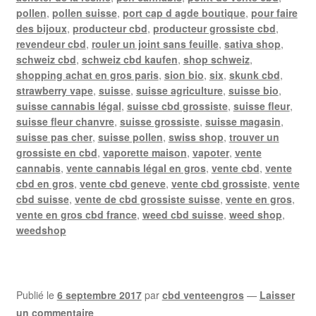
pollen
,
pollen suisse
,
port cap d agde boutique
,
pour faire
des bijoux
,
producteur cbd
,
producteur grossiste cbd
,
revendeur cbd
,
rouler un joint sans feuille
,
sativa shop
,
schweiz cbd
,
schweiz cbd kaufen
,
shop schweiz
,
shopping achat en gros paris
,
sion bio
,
six
,
skunk cbd
,
strawberry vape
,
suisse
,
suisse agriculture
,
suisse bio
,
suisse cannabis légal
,
suisse cbd grossiste
,
suisse fleur
,
suisse fleur chanvre
,
suisse grossiste
,
suisse magasin
,
suisse pas cher
,
suisse pollen
,
swiss shop
,
trouver un
grossiste en cbd
,
vaporette maison
,
vapoter
,
vente
cannabis
,
vente cannabis légal en gros
,
vente cbd
,
vente
cbd en gros
,
vente cbd geneve
,
vente cbd grossiste
,
vente
cbd suisse
,
vente de cbd grossiste suisse
,
vente en gros
,
vente en gros cbd france
,
weed cbd suisse
,
weed shop
,
weedshop
Publié le
6 septembre 2017
par
cbd venteengros
—
Laisser
un commentaire