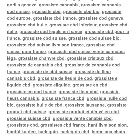
gorilla geneve
,
grossiste cannabis
,
grossiste cannabis
cbd suisse
,
grossiste cbd
,
grossiste cbd bio
,
grossiste
cbd europe
,
grossiste cbd france
,
grossiste cbd geneve
,
grossiste cbd huile
,
grossiste cbd inferieur
,
grossiste cbd
italie
,
grossiste cbd legale en france
,
grossiste cbd pour la
france
,
grossiste cbd suisse
,
grossiste cbd suisse bio
,
grossiste cbd suisse livraison france
,
grossiste cbd
suisse pour france
,
grossiste cbd suisse vente cannabis
léga
,
grossiste chanvre cbd
,
grossiste cristaux cbd
,
grossiste de cannabis cbd
,
grossiste de cannabis cbd
france
,
grossiste de cbd suisse
,
grossiste de fleur
cannabis cbd
,
grossiste de fleurs de cbd
,
grossiste e
liquide cbd
,
grossiste eliquide
,
grossiste en cbd
,
grossiste en cbd france
,
grossiste fleur cbd
,
grossiste
fleurs cannabis
,
grossiste france cbd
,
grossiste huile cbd
bio
,
grossiste huile de cbd
,
grossiste lausanne
,
grossiste
produit cbd suisse
,
grossiste produit et dérivé en cbd
,
grossiste suisse cbd
,
grossiste vente canabis cbd
,
grossistes cbd
,
grossistes cbd france
,
hanf livraison sion
,
hanföl kaufen
,
harlequin
,
harlequin cbd
,
herbe aux chats
,