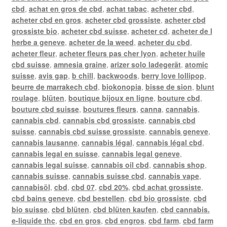
cbd
,
achat en gros de cbd
,
achat tabac
,
acheter cbd
,
acheter cbd en gros
,
acheter cbd grossiste
,
acheter cbd
grossiste bio
,
acheter cbd suisse
,
acheter cd
,
acheter de l
herbe a geneve
,
acheter de la weed
,
acheter du cbd
,
acheter fleur
,
acheter fleurs pas cher lyon
,
acheter huile
cbd suisse
,
amnesia graine
,
arizer solo ladegerät
,
atomic
suisse
,
avis gap
,
b chill
,
backwoods
,
berry love lollipop
,
beurre de marrakech cbd
,
biokonopia
,
bisse de sion
,
blunt
roulage
,
blüten
,
boutique bijoux en ligne
,
bouture cbd
,
bouture cbd suisse
,
boutures fleurs
,
canna
,
cannabis
,
cannabis cbd
,
cannabis cbd grossiste
,
cannabis cbd
suisse
,
cannabis cbd suisse grossiste
,
cannabis geneve
,
cannabis lausanne
,
cannabis légal
,
cannabis légal cbd
,
cannabis legal en suisse
,
cannabis legal geneve
,
cannabis legal suisse
,
cannabis oil cbd
,
cannabis shop
,
cannabis suisse
,
cannabis suisse cbd
,
cannabis vape
,
cannabisöl
,
cbd
,
cbd 07
,
cbd 20%
,
cbd achat grossiste
,
cbd bains geneve
,
cbd bestellen
,
cbd bio grossiste
,
cbd
bio suisse
,
cbd blüten
,
cbd blüten kaufen
,
cbd cannabis.
e-liquide thc
,
cbd en gros
,
cbd engros
,
cbd farm
,
cbd farm