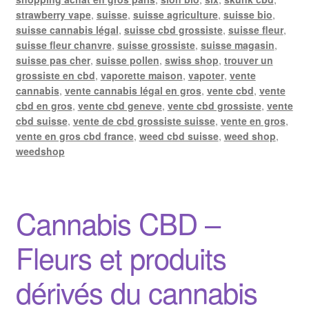
strawberry vape
,
suisse
,
suisse agriculture
,
suisse bio
,
suisse cannabis légal
,
suisse cbd grossiste
,
suisse fleur
,
suisse fleur chanvre
,
suisse grossiste
,
suisse magasin
,
suisse pas cher
,
suisse pollen
,
swiss shop
,
trouver un
grossiste en cbd
,
vaporette maison
,
vapoter
,
vente
cannabis
,
vente cannabis légal en gros
,
vente cbd
,
vente
cbd en gros
,
vente cbd geneve
,
vente cbd grossiste
,
vente
cbd suisse
,
vente de cbd grossiste suisse
,
vente en gros
,
vente en gros cbd france
,
weed cbd suisse
,
weed shop
,
weedshop
Cannabis CBD –
Fleurs et produits
dérivés du cannabis