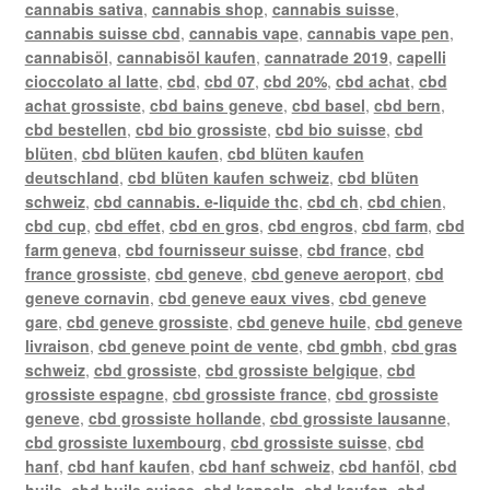
cannabis sativa
,
cannabis shop
,
cannabis suisse
,
cannabis suisse cbd
,
cannabis vape
,
cannabis vape pen
,
cannabisöl
,
cannabisöl kaufen
,
cannatrade 2019
,
capelli
cioccolato al latte
,
cbd
,
cbd 07
,
cbd 20%
,
cbd achat
,
cbd
achat grossiste
,
cbd bains geneve
,
cbd basel
,
cbd bern
,
cbd bestellen
,
cbd bio grossiste
,
cbd bio suisse
,
cbd
blüten
,
cbd blüten kaufen
,
cbd blüten kaufen
deutschland
,
cbd blüten kaufen schweiz
,
cbd blüten
schweiz
,
cbd cannabis. e-liquide thc
,
cbd ch
,
cbd chien
,
cbd cup
,
cbd effet
,
cbd en gros
,
cbd engros
,
cbd farm
,
cbd
farm geneva
,
cbd fournisseur suisse
,
cbd france
,
cbd
france grossiste
,
cbd geneve
,
cbd geneve aeroport
,
cbd
geneve cornavin
,
cbd geneve eaux vives
,
cbd geneve
gare
,
cbd geneve grossiste
,
cbd geneve huile
,
cbd geneve
livraison
,
cbd geneve point de vente
,
cbd gmbh
,
cbd gras
schweiz
,
cbd grossiste
,
cbd grossiste belgique
,
cbd
grossiste espagne
,
cbd grossiste france
,
cbd grossiste
geneve
,
cbd grossiste hollande
,
cbd grossiste lausanne
,
cbd grossiste luxembourg
,
cbd grossiste suisse
,
cbd
hanf
,
cbd hanf kaufen
,
cbd hanf schweiz
,
cbd hanföl
,
cbd
huile
,
cbd huile suisse
,
cbd kapseln
,
cbd kaufen
,
cbd