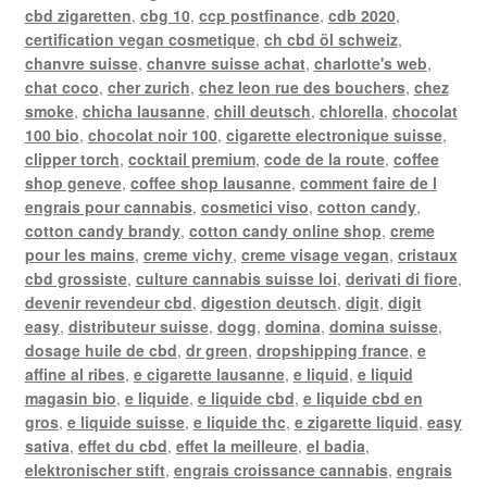
cbd zigaretten
,
cbg 10
,
ccp postfinance
,
cdb 2020
,
certification vegan cosmetique
,
ch cbd öl schweiz
,
chanvre suisse
,
chanvre suisse achat
,
charlotte's web
,
chat coco
,
cher zurich
,
chez leon rue des bouchers
,
chez
smoke
,
chicha lausanne
,
chill deutsch
,
chlorella
,
chocolat
100 bio
,
chocolat noir 100
,
cigarette electronique suisse
,
clipper torch
,
cocktail premium
,
code de la route
,
coffee
shop geneve
,
coffee shop lausanne
,
comment faire de l
engrais pour cannabis
,
cosmetici viso
,
cotton candy
,
cotton candy brandy
,
cotton candy online shop
,
creme
pour les mains
,
creme vichy
,
creme visage vegan
,
cristaux
cbd grossiste
,
culture cannabis suisse loi
,
derivati di fiore
,
devenir revendeur cbd
,
digestion deutsch
,
digit
,
digit
easy
,
distributeur suisse
,
dogg
,
domina
,
domina suisse
,
dosage huile de cbd
,
dr green
,
dropshipping france
,
e
affine al ribes
,
e cigarette lausanne
,
e liquid
,
e liquid
magasin bio
,
e liquide
,
e liquide cbd
,
e liquide cbd en
gros
,
e liquide suisse
,
e liquide thc
,
e zigarette liquid
,
easy
sativa
,
effet du cbd
,
effet la meilleure
,
el badia
,
elektronischer stift
,
engrais croissance cannabis
,
engrais