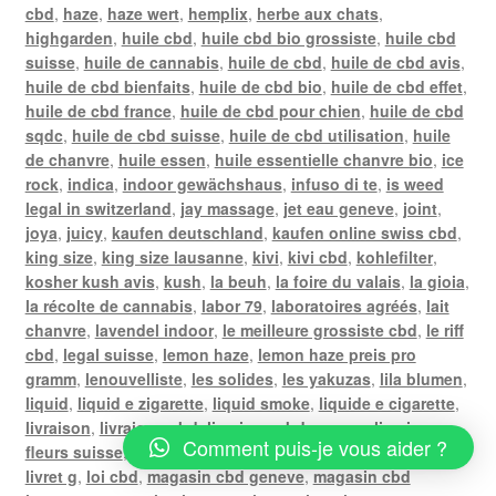
cbd
,
haze
,
haze wert
,
hemplix
,
herbe aux chats
,
highgarden
,
huile cbd
,
huile cbd bio grossiste
,
huile cbd
suisse
,
huile de cannabis
,
huile de cbd
,
huile de cbd avis
,
huile de cbd bienfaits
,
huile de cbd bio
,
huile de cbd effet
,
huile de cbd france
,
huile de cbd pour chien
,
huile de cbd
sqdc
,
huile de cbd suisse
,
huile de cbd utilisation
,
huile
de chanvre
,
huile essen
,
huile essentielle chanvre bio
,
ice
rock
,
indica
,
indoor gewächshaus
,
infuso di te
,
is weed
legal in switzerland
,
jay massage
,
jet eau geneve
,
joint
,
joya
,
juicy
,
kaufen deutschland
,
kaufen online swiss cbd
,
king size
,
king size lausanne
,
kivi
,
kivi cbd
,
kohlefilter
,
kosher kush avis
,
kush
,
la beuh
,
la foire du valais
,
la gioia
,
la récolte de cannabis
,
labor 79
,
laboratoires agréés
,
lait
chanvre
,
lavendel indoor
,
le meilleure grossiste cbd
,
le riff
cbd
,
legal suisse
,
lemon haze
,
lemon haze preis pro
gramm
,
lenouvelliste
,
les solides
,
les yakuzas
,
lila blumen
,
liquid
,
liquid e zigarette
,
liquid smoke
,
liquide e cigarette
,
livraison
,
livraison cbd
,
livraison cbd geneve
,
livraison
Comment puis-je vous aider ?
fleurs suisse
,
livraison gratuite poste
,
livraison weed
,
livret g
,
loi cbd
,
magasin cbd geneve
,
magasin cbd