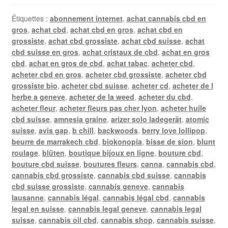
Étiquettes :
abonnement internet
,
achat cannabis cbd en
gros
,
achat cbd
,
achat cbd en gros
,
achat cbd en
grossiste
,
achat cbd grossiste
,
achat cbd suisse
,
achat
cbd suisse en gros
,
achat cristaux de cbd
,
achat en gros
cbd
,
achat en gros de cbd
,
achat tabac
,
acheter cbd
,
acheter cbd en gros
,
acheter cbd grossiste
,
acheter cbd
grossiste bio
,
acheter cbd suisse
,
acheter cd
,
acheter de l
herbe a geneve
,
acheter de la weed
,
acheter du cbd
,
acheter fleur
,
acheter fleurs pas cher lyon
,
acheter huile
cbd suisse
,
amnesia graine
,
arizer solo ladegerät
,
atomic
suisse
,
avis gap
,
b chill
,
backwoods
,
berry love lollipop
,
beurre de marrakech cbd
,
biokonopia
,
bisse de sion
,
blunt
roulage
,
blüten
,
boutique bijoux en ligne
,
bouture cbd
,
bouture cbd suisse
,
boutures fleurs
,
canna
,
cannabis cbd
,
cannabis cbd grossiste
,
cannabis cbd suisse
,
cannabis
cbd suisse grossiste
,
cannabis geneve
,
cannabis
lausanne
,
cannabis légal
,
cannabis légal cbd
,
cannabis
legal en suisse
,
cannabis legal geneve
,
cannabis legal
suisse
,
cannabis oil cbd
,
cannabis shop
,
cannabis suisse
,