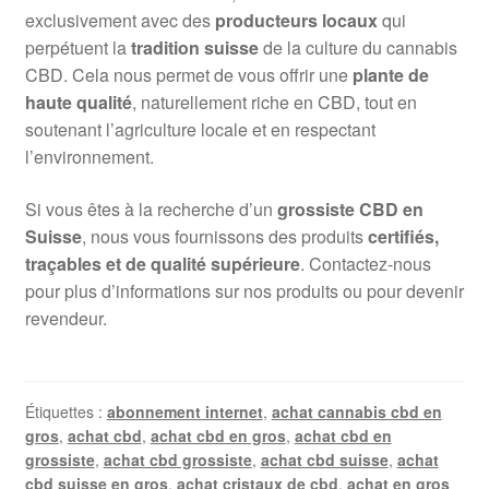
exclusivement avec des
producteurs locaux
qui
perpétuent la
tradition suisse
de la culture du cannabis
CBD. Cela nous permet de vous offrir une
plante de
haute qualité
, naturellement riche en CBD, tout en
soutenant l’agriculture locale et en respectant
l’environnement.
Si vous êtes à la recherche d’un
grossiste CBD en
Suisse
, nous vous fournissons des produits
certifiés,
traçables et de qualité supérieure
. Contactez-nous
pour plus d’informations sur nos produits ou pour devenir
revendeur.
Étiquettes :
abonnement internet
,
achat cannabis cbd en
gros
,
achat cbd
,
achat cbd en gros
,
achat cbd en
grossiste
,
achat cbd grossiste
,
achat cbd suisse
,
achat
cbd suisse en gros
,
achat cristaux de cbd
,
achat en gros