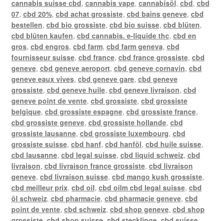
cannabis suisse cbd
,
cannabis vape
,
cannabisöl
,
cbd
,
cbd
07
,
cbd 20%
,
cbd achat grossiste
,
cbd bains geneve
,
cbd
bestellen
,
cbd bio grossiste
,
cbd bio suisse
,
cbd blüten
,
cbd blüten kaufen
,
cbd cannabis. e-liquide thc
,
cbd en
gros
,
cbd engros
,
cbd farm
,
cbd farm geneva
,
cbd
fournisseur suisse
,
cbd france
,
cbd france grossiste
,
cbd
geneve
,
cbd geneve aeroport
,
cbd geneve cornavin
,
cbd
geneve eaux vives
,
cbd geneve gare
,
cbd geneve
grossiste
,
cbd geneve huile
,
cbd geneve livraison
,
cbd
geneve point de vente
,
cbd grossiste
,
cbd grossiste
belgique
,
cbd grossiste espagne
,
cbd grossiste france
,
cbd grossiste geneve
,
cbd grossiste hollande
,
cbd
grossiste lausanne
,
cbd grossiste luxembourg
,
cbd
grossiste suisse
,
cbd hanf
,
cbd hanföl
,
cbd huile suisse
,
cbd lausanne
,
cbd legal suisse
,
cbd liquid schweiz
,
cbd
livraison
,
cbd livraison france grossiste
,
cbd livraison
geneve
,
cbd livraison suisse
,
cbd mango kush grossiste
,
cbd meilleur prix
,
cbd oil
,
cbd oilm cbd legal suisse
,
cbd
öl schweiz
,
cbd pharmacie
,
cbd pharmacie geneve
,
cbd
point de vente
,
cbd schweiz
,
cbd shop geneve
,
cbd shop
grossiste
,
cbd shop suisse
,
cbd stecklinge
,
cbd suisse
,