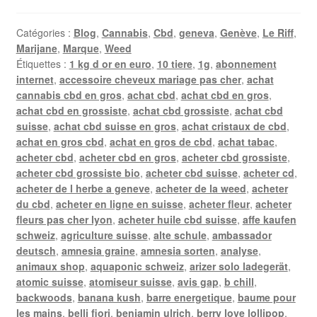
Catégories :
Blog
,
Cannabis
,
Cbd
,
geneva
,
Genève
,
Le Riff
,
Marijane
,
Marque
,
Weed
Étiquettes :
1 kg d or en euro
,
10 tiere
,
1g
,
abonnement
internet
,
accessoire cheveux mariage pas cher
,
achat
cannabis cbd en gros
,
achat cbd
,
achat cbd en gros
,
achat cbd en grossiste
,
achat cbd grossiste
,
achat cbd
suisse
,
achat cbd suisse en gros
,
achat cristaux de cbd
,
achat en gros cbd
,
achat en gros de cbd
,
achat tabac
,
acheter cbd
,
acheter cbd en gros
,
acheter cbd grossiste
,
acheter cbd grossiste bio
,
acheter cbd suisse
,
acheter cd
,
acheter de l herbe a geneve
,
acheter de la weed
,
acheter
du cbd
,
acheter en ligne en suisse
,
acheter fleur
,
acheter
fleurs pas cher lyon
,
acheter huile cbd suisse
,
affe kaufen
schweiz
,
agriculture suisse
,
alte schule
,
ambassador
deutsch
,
amnesia graine
,
amnesia sorten
,
analyse
,
animaux shop
,
aquaponic schweiz
,
arizer solo ladegerät
,
atomic suisse
,
atomiseur suisse
,
avis gap
,
b chill
,
backwoods
,
banana kush
,
barre energetique
,
baume pour
les mains
,
belli fiori
,
benjamin ulrich
,
berry love lollipop
,