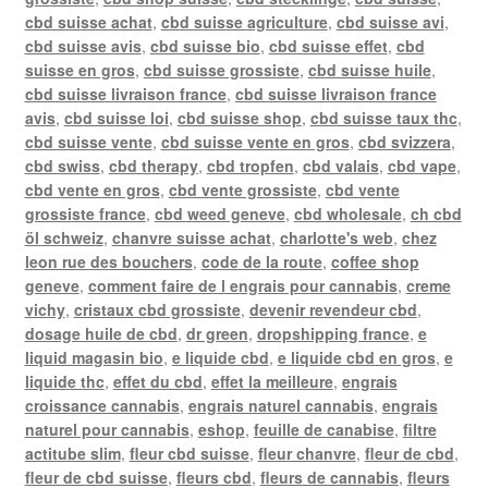
cbd suisse achat
,
cbd suisse agriculture
,
cbd suisse avi
,
cbd suisse avis
,
cbd suisse bio
,
cbd suisse effet
,
cbd
suisse en gros
,
cbd suisse grossiste
,
cbd suisse huile
,
cbd suisse livraison france
,
cbd suisse livraison france
avis
,
cbd suisse loi
,
cbd suisse shop
,
cbd suisse taux thc
,
cbd suisse vente
,
cbd suisse vente en gros
,
cbd svizzera
,
cbd swiss
,
cbd therapy
,
cbd tropfen
,
cbd valais
,
cbd vape
,
cbd vente en gros
,
cbd vente grossiste
,
cbd vente
grossiste france
,
cbd weed geneve
,
cbd wholesale
,
ch cbd
öl schweiz
,
chanvre suisse achat
,
charlotte's web
,
chez
leon rue des bouchers
,
code de la route
,
coffee shop
geneve
,
comment faire de l engrais pour cannabis
,
creme
vichy
,
cristaux cbd grossiste
,
devenir revendeur cbd
,
dosage huile de cbd
,
dr green
,
dropshipping france
,
e
liquid magasin bio
,
e liquide cbd
,
e liquide cbd en gros
,
e
liquide thc
,
effet du cbd
,
effet la meilleure
,
engrais
croissance cannabis
,
engrais naturel cannabis
,
engrais
naturel pour cannabis
,
eshop
,
feuille de canabise
,
filtre
actitube slim
,
fleur cbd suisse
,
fleur chanvre
,
fleur de cbd
,
fleur de cbd suisse
,
fleurs cbd
,
fleurs de cannabis
,
fleurs