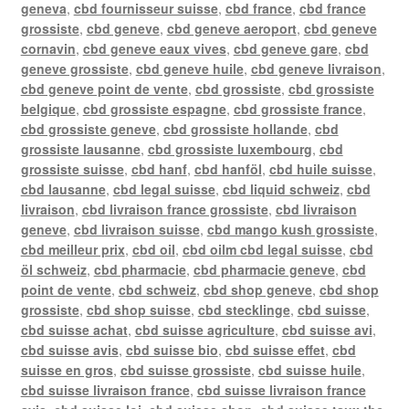
geneva
,
cbd fournisseur suisse
,
cbd france
,
cbd france
grossiste
,
cbd geneve
,
cbd geneve aeroport
,
cbd geneve
cornavin
,
cbd geneve eaux vives
,
cbd geneve gare
,
cbd
geneve grossiste
,
cbd geneve huile
,
cbd geneve livraison
,
cbd geneve point de vente
,
cbd grossiste
,
cbd grossiste
belgique
,
cbd grossiste espagne
,
cbd grossiste france
,
cbd grossiste geneve
,
cbd grossiste hollande
,
cbd
grossiste lausanne
,
cbd grossiste luxembourg
,
cbd
grossiste suisse
,
cbd hanf
,
cbd hanföl
,
cbd huile suisse
,
cbd lausanne
,
cbd legal suisse
,
cbd liquid schweiz
,
cbd
livraison
,
cbd livraison france grossiste
,
cbd livraison
geneve
,
cbd livraison suisse
,
cbd mango kush grossiste
,
cbd meilleur prix
,
cbd oil
,
cbd oilm cbd legal suisse
,
cbd
öl schweiz
,
cbd pharmacie
,
cbd pharmacie geneve
,
cbd
point de vente
,
cbd schweiz
,
cbd shop geneve
,
cbd shop
grossiste
,
cbd shop suisse
,
cbd stecklinge
,
cbd suisse
,
cbd suisse achat
,
cbd suisse agriculture
,
cbd suisse avi
,
cbd suisse avis
,
cbd suisse bio
,
cbd suisse effet
,
cbd
suisse en gros
,
cbd suisse grossiste
,
cbd suisse huile
,
cbd suisse livraison france
,
cbd suisse livraison france