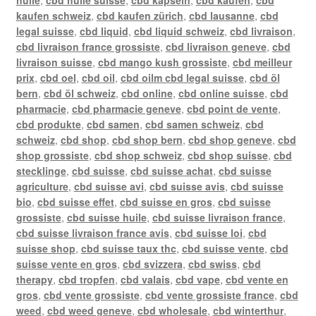
kaufen schweiz
,
cbd kaufen zürich
,
cbd lausanne
,
cbd
legal suisse
,
cbd liquid
,
cbd liquid schweiz
,
cbd livraison
,
cbd livraison france grossiste
,
cbd livraison geneve
,
cbd
livraison suisse
,
cbd mango kush grossiste
,
cbd meilleur
prix
,
cbd oel
,
cbd oil
,
cbd oilm cbd legal suisse
,
cbd öl
bern
,
cbd öl schweiz
,
cbd online
,
cbd online suisse
,
cbd
pharmacie
,
cbd pharmacie geneve
,
cbd point de vente
,
cbd produkte
,
cbd samen
,
cbd samen schweiz
,
cbd
schweiz
,
cbd shop
,
cbd shop bern
,
cbd shop geneve
,
cbd
shop grossiste
,
cbd shop schweiz
,
cbd shop suisse
,
cbd
stecklinge
,
cbd suisse
,
cbd suisse achat
,
cbd suisse
agriculture
,
cbd suisse avi
,
cbd suisse avis
,
cbd suisse
bio
,
cbd suisse effet
,
cbd suisse en gros
,
cbd suisse
grossiste
,
cbd suisse huile
,
cbd suisse livraison france
,
cbd suisse livraison france avis
,
cbd suisse loi
,
cbd
suisse shop
,
cbd suisse taux thc
,
cbd suisse vente
,
cbd
suisse vente en gros
,
cbd svizzera
,
cbd swiss
,
cbd
therapy
,
cbd tropfen
,
cbd valais
,
cbd vape
,
cbd vente en
gros
,
cbd vente grossiste
,
cbd vente grossiste france
,
cbd
weed
,
cbd weed geneve
,
cbd wholesale
,
cbd winterthur
,