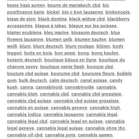
beste haze sorten
,
beurre de marrakech cbd
,
bic
postfinance karte
,
bickel
,
bio c bon lausanne
,
biokonopia
,
bisse de sion
,
black domina
,
black widow cbd
,
blackberry
accessoires
,
blague à tabac
,
blague sur les suisses
,
blatter ecublens
,
bleu marine
,
blossom deutsch
,
blue
flowers lausanne
,
blumen gelb
,
blumen kaufen
,
blumen
weiß
,
blunt
,
blunt deutsch
,
blunt roulage
,
blüten
,
body
leggeri
,
boite en bois
,
bon zeste
,
bong
,
bong kaufen
,
botanic deutsch
,
boutique bijoux en ligne
,
boutique du
chanvre vevey
,
boutique vente flash
,
bouture cbd
,
bouture cbd suisse
,
boutures cbd
,
boutures fleurs
,
bubble
gum
,
bulk deutsch
,
calm deutsch
,
canal suisse
,
candy
kush
,
canna
,
cannabinoid
,
cannabinoide
,
cannabis
,
cannabis blatt
,
cannabis cbd
,
cannabis cbd grossiste
,
cannabis cbd suisse
,
cannabis cbd suisse grossiste
,
cannabis en suisse
,
cannabis geneve
,
cannabis high
,
cannabis indica
,
cannabis lausanne
,
cannabis légal
,
cannabis légal cbd
,
cannabis legal en suisse
,
cannabis
legal geneve
,
cannabis legal suisse
,
cannabis ohne thc
,
cannabis oil cbd
,
cannabis pots
,
cannabis samen
,