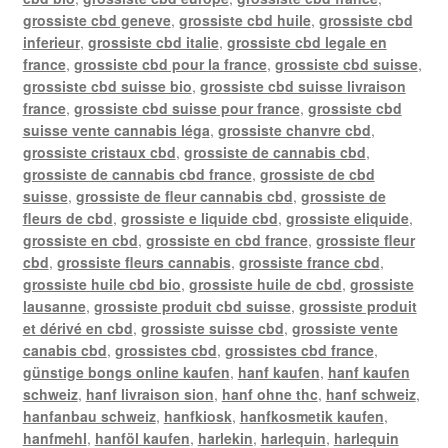
grossiste cbd geneve
,
grossiste cbd huile
,
grossiste cbd
inferieur
,
grossiste cbd italie
,
grossiste cbd legale en
france
,
grossiste cbd pour la france
,
grossiste cbd suisse
,
grossiste cbd suisse bio
,
grossiste cbd suisse livraison
france
,
grossiste cbd suisse pour france
,
grossiste cbd
suisse vente cannabis léga
,
grossiste chanvre cbd
,
grossiste cristaux cbd
,
grossiste de cannabis cbd
,
grossiste de cannabis cbd france
,
grossiste de cbd
suisse
,
grossiste de fleur cannabis cbd
,
grossiste de
fleurs de cbd
,
grossiste e liquide cbd
,
grossiste eliquide
,
grossiste en cbd
,
grossiste en cbd france
,
grossiste fleur
cbd
,
grossiste fleurs cannabis
,
grossiste france cbd
,
grossiste huile cbd bio
,
grossiste huile de cbd
,
grossiste
lausanne
,
grossiste produit cbd suisse
,
grossiste produit
et dérivé en cbd
,
grossiste suisse cbd
,
grossiste vente
canabis cbd
,
grossistes cbd
,
grossistes cbd france
,
günstige bongs online kaufen
,
hanf kaufen
,
hanf kaufen
schweiz
,
hanf livraison sion
,
hanf ohne thc
,
hanf schweiz
,
hanfanbau schweiz
,
hanfkiosk
,
hanfkosmetik kaufen
,
hanfmehl
,
hanföl kaufen
,
harlekin
,
harlequin
,
harlequin