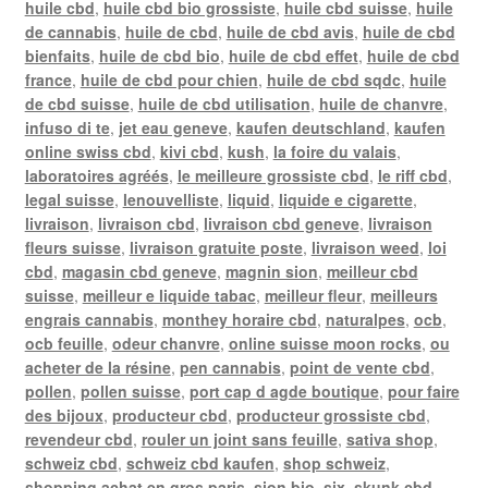
huile cbd
,
huile cbd bio grossiste
,
huile cbd suisse
,
huile
de cannabis
,
huile de cbd
,
huile de cbd avis
,
huile de cbd
bienfaits
,
huile de cbd bio
,
huile de cbd effet
,
huile de cbd
france
,
huile de cbd pour chien
,
huile de cbd sqdc
,
huile
de cbd suisse
,
huile de cbd utilisation
,
huile de chanvre
,
infuso di te
,
jet eau geneve
,
kaufen deutschland
,
kaufen
online swiss cbd
,
kivi cbd
,
kush
,
la foire du valais
,
laboratoires agréés
,
le meilleure grossiste cbd
,
le riff cbd
,
legal suisse
,
lenouvelliste
,
liquid
,
liquide e cigarette
,
livraison
,
livraison cbd
,
livraison cbd geneve
,
livraison
fleurs suisse
,
livraison gratuite poste
,
livraison weed
,
loi
cbd
,
magasin cbd geneve
,
magnin sion
,
meilleur cbd
suisse
,
meilleur e liquide tabac
,
meilleur fleur
,
meilleurs
engrais cannabis
,
monthey horaire cbd
,
naturalpes
,
ocb
,
ocb feuille
,
odeur chanvre
,
online suisse moon rocks
,
ou
acheter de la résine
,
pen cannabis
,
point de vente cbd
,
pollen
,
pollen suisse
,
port cap d agde boutique
,
pour faire
des bijoux
,
producteur cbd
,
producteur grossiste cbd
,
revendeur cbd
,
rouler un joint sans feuille
,
sativa shop
,
schweiz cbd
,
schweiz cbd kaufen
,
shop schweiz
,
shopping achat en gros paris
,
sion bio
,
six
,
skunk cbd
,