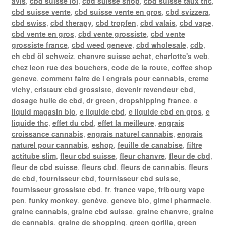
avis
,
cbd suisse loi
,
cbd suisse shop
,
cbd suisse taux thc
,
cbd suisse vente
,
cbd suisse vente en gros
,
cbd svizzera
,
cbd swiss
,
cbd therapy
,
cbd tropfen
,
cbd valais
,
cbd vape
,
cbd vente en gros
,
cbd vente grossiste
,
cbd vente
grossiste france
,
cbd weed geneve
,
cbd wholesale
,
cdb
,
ch cbd öl schweiz
,
chanvre suisse achat
,
charlotte's web
,
chez leon rue des bouchers
,
code de la route
,
coffee shop
geneve
,
comment faire de l engrais pour cannabis
,
creme
vichy
,
cristaux cbd grossiste
,
devenir revendeur cbd
,
dosage huile de cbd
,
dr green
,
dropshipping france
,
e
liquid magasin bio
,
e liquide cbd
,
e liquide cbd en gros
,
e
liquide thc
,
effet du cbd
,
effet la meilleure
,
engrais
croissance cannabis
,
engrais naturel cannabis
,
engrais
naturel pour cannabis
,
eshop
,
feuille de canabise
,
filtre
actitube slim
,
fleur cbd suisse
,
fleur chanvre
,
fleur de cbd
,
fleur de cbd suisse
,
fleurs cbd
,
fleurs de cannabis
,
fleurs
de cbd
,
fournisseur cbd
,
fournisseur cbd suisse
,
fournisseur grossiste cbd
,
fr
,
france vape
,
fribourg vape
pen
,
funky monkey
,
genève
,
geneve bio
,
gimel pharmacie
,
graine cannabis
,
graine cbd suisse
,
graine chanvre
,
graine
de cannabis
,
graine de shopping
,
green gorilla
,
green