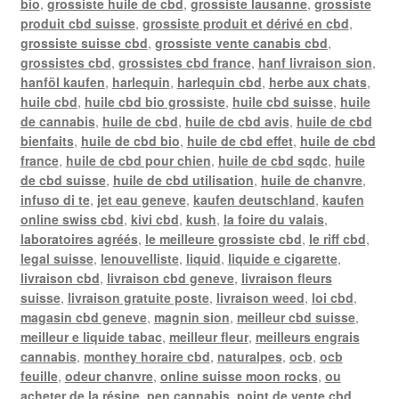
bio
,
grossiste huile de cbd
,
grossiste lausanne
,
grossiste
produit cbd suisse
,
grossiste produit et dérivé en cbd
,
grossiste suisse cbd
,
grossiste vente canabis cbd
,
grossistes cbd
,
grossistes cbd france
,
hanf livraison sion
,
hanföl kaufen
,
harlequin
,
harlequin cbd
,
herbe aux chats
,
huile cbd
,
huile cbd bio grossiste
,
huile cbd suisse
,
huile
de cannabis
,
huile de cbd
,
huile de cbd avis
,
huile de cbd
bienfaits
,
huile de cbd bio
,
huile de cbd effet
,
huile de cbd
france
,
huile de cbd pour chien
,
huile de cbd sqdc
,
huile
de cbd suisse
,
huile de cbd utilisation
,
huile de chanvre
,
infuso di te
,
jet eau geneve
,
kaufen deutschland
,
kaufen
online swiss cbd
,
kivi cbd
,
kush
,
la foire du valais
,
laboratoires agréés
,
le meilleure grossiste cbd
,
le riff cbd
,
legal suisse
,
lenouvelliste
,
liquid
,
liquide e cigarette
,
livraison cbd
,
livraison cbd geneve
,
livraison fleurs
suisse
,
livraison gratuite poste
,
livraison weed
,
loi cbd
,
magasin cbd geneve
,
magnin sion
,
meilleur cbd suisse
,
meilleur e liquide tabac
,
meilleur fleur
,
meilleurs engrais
cannabis
,
monthey horaire cbd
,
naturalpes
,
ocb
,
ocb
feuille
,
odeur chanvre
,
online suisse moon rocks
,
ou
acheter de la résine
,
pen cannabis
,
point de vente cbd
,