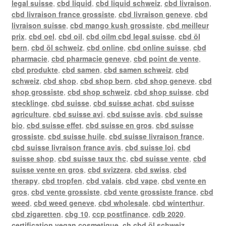
legal suisse
,
cbd liquid
,
cbd liquid schweiz
,
cbd livraison
,
cbd livraison france grossiste
,
cbd livraison geneve
,
cbd
livraison suisse
,
cbd mango kush grossiste
,
cbd meilleur
prix
,
cbd oel
,
cbd oil
,
cbd oilm cbd legal suisse
,
cbd öl
bern
,
cbd öl schweiz
,
cbd online
,
cbd online suisse
,
cbd
pharmacie
,
cbd pharmacie geneve
,
cbd point de vente
,
cbd produkte
,
cbd samen
,
cbd samen schweiz
,
cbd
schweiz
,
cbd shop
,
cbd shop bern
,
cbd shop geneve
,
cbd
shop grossiste
,
cbd shop schweiz
,
cbd shop suisse
,
cbd
stecklinge
,
cbd suisse
,
cbd suisse achat
,
cbd suisse
agriculture
,
cbd suisse avi
,
cbd suisse avis
,
cbd suisse
bio
,
cbd suisse effet
,
cbd suisse en gros
,
cbd suisse
grossiste
,
cbd suisse huile
,
cbd suisse livraison france
,
cbd suisse livraison france avis
,
cbd suisse loi
,
cbd
suisse shop
,
cbd suisse taux thc
,
cbd suisse vente
,
cbd
suisse vente en gros
,
cbd svizzera
,
cbd swiss
,
cbd
therapy
,
cbd tropfen
,
cbd valais
,
cbd vape
,
cbd vente en
gros
,
cbd vente grossiste
,
cbd vente grossiste france
,
cbd
weed
,
cbd weed geneve
,
cbd wholesale
,
cbd winterthur
,
cbd zigaretten
,
cbg 10
,
ccp postfinance
,
cdb 2020
,
certification vegan cosmetique
,
ch cbd öl schweiz
,