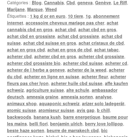
Catégories :
Blog
,
Cannabis
,
Cbd
,
geneva
,
Genève
,
Le Riff
,
Marijane
,
Marque
,
Weed
Étiquettes :
1 kg d or en euro
,
10 tiere
,
1g
,
abonnement
internet
,
accessoire cheveux mariage pas cher
,
achat
cannabis cbd en gros
,
achat cbd
,
achat cbd en gros
,
achat cbd en grossiste
,
achat cbd grossiste
,
achat cbd
suisse
,
achat cbd suisse en gros
,
achat cristaux de cbd
,
achat en gros cbd
,
achat en gros de cbd
,
achat tabac
,
acheter cbd
,
acheter cbd en gros
,
acheter cbd grossiste
,
acheter cbd grossiste bio
,
acheter cbd suisse
,
acheter cd
,
acheter de l herbe a geneve
,
acheter de la weed
,
acheter
du cbd
,
acheter en ligne en suisse
,
acheter fleur
,
acheter
fleurs pas cher lyon
,
acheter huile cbd suisse
,
affe kaufen
schweiz
,
agriculture suisse
,
alte schule
,
ambassador
deutsch
,
amnesia graine
,
amnesia sorten
,
analyse
,
animaux shop
,
aquaponic schweiz
,
arizer solo ladegerät
,
atomic suisse
,
atomiseur suisse
,
avis gap
,
b chill
,
backwoods
,
banana kush
,
barre energetique
,
baume pour
les mains
,
belli fiori
,
benjamin ulrich
,
berry love lollipop
,
beste haze sorten
,
beurre de marrakech cbd
,
bic
postfinance karte
,
bickel
,
bio c bon lausanne
,
biokonopia
,