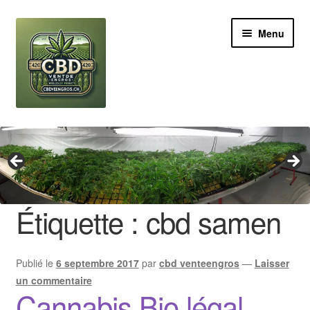
Aller
Aller
Menu
à
au
la
contenu
navigation
Revendeur
Grossiste Cannabis CBD
Huile de CBD
Étiquette :
cbd samen
Boutures de CBD
Publié le
6 septembre 2017
par
cbd venteengros
—
Laisser
Brands
un commentaire
Cannabis Bio légal
Contact