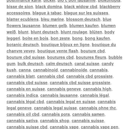
bisse de sion
,
black domina
,
black widow cbd
,
blackberry
accessoires
,
blague à tabac
,
blague sur les suisses
,
blatter ecublens
,
bleu marine
,
blossom deutsch
,
blue
flowers lausanne
,
blumen gelb
,
blumen kaufen
,
blumen
weiß
,
blunt
,
blunt deutsch
,
blunt roulage
,
blüten
,
body
leggeri
,
boite en bois
,
bon zeste
,
bong
,
bong kaufen
,
botanic deutsch
,
boutique bijoux en ligne
,
boutique du
chanvre vevey
,
boutique vente flash
,
bouture cbd
,
bouture cbd suisse
,
boutures cbd
,
boutures fleurs
,
bubble
gum
,
bulk deutsch
,
calm deutsch
,
canal suisse
,
candy
kush
,
canna
,
cannabinoid
,
cannabinoide
,
cannabis
,
cannabis blatt
,
cannabis cbd
,
cannabis cbd grossiste
,
cannabis cbd suisse
,
cannabis cbd suisse grossiste
,
cannabis en suisse
,
cannabis geneve
,
cannabis high
,
cannabis indica
,
cannabis lausanne
,
cannabis légal
,
cannabis légal cbd
,
cannabis legal en suisse
,
cannabis
legal geneve
,
cannabis legal suisse
,
cannabis ohne thc
,
cannabis oil cbd
,
cannabis pots
,
cannabis samen
,
cannabis sativa
,
cannabis shop
,
cannabis suisse
,
cannabis suisse cbd
,
cannabis vape
,
cannabis vape pen
,