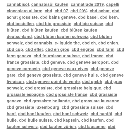
cannabisöl
,
cannabisöl kaufen
,
cannatrade 2019
,
capelli
cioccolato al latte
,
cbd
,
cbd 07
,
cbd 20%
,
cbd achat
,
cbd
achat grossiste
,
cbd bains geneve
,
cbd basel
,
cbd bern
,
cbd bestellen
,
cbd bio grossiste
,
cbd bio suisse
,
cbd
blüten
,
cbd blüten kaufen
,
cbd blüten kaufen
deutschland
,
cbd blüten kaufen schweiz
,
cbd blüten
schweiz
,
cbd cannabis. e-liquide thc
,
cbd ch
,
cbd chien
,
cbd cup
,
cbd effet
,
cbd en gros
,
cbd engros
,
cbd farm
,
cbd
farm geneva
,
cbd fournisseur suisse
,
cbd france
,
cbd
france grossiste
,
cbd geneve
,
cbd geneve aeroport
,
cbd
geneve cornavin
,
cbd geneve eaux vives
,
cbd geneve
gare
,
cbd geneve grossiste
,
cbd geneve huile
,
cbd geneve
livraison
,
cbd geneve point de vente
,
cbd gmbh
,
cbd gras
schweiz
,
cbd grossiste
,
cbd grossiste belgique
,
cbd
grossiste espagne
,
cbd grossiste france
,
cbd grossiste
geneve
,
cbd grossiste hollande
,
cbd grossiste lausanne
,
cbd grossiste luxembourg
,
cbd grossiste suisse
,
cbd
hanf
,
cbd hanf kaufen
,
cbd hanf schweiz
,
cbd hanföl
,
cbd
huile
,
cbd huile suisse
,
cbd kapseln
,
cbd kaufen
,
cbd
kaufen schweiz
,
cbd kaufen zürich
,
cbd lausanne
,
cbd