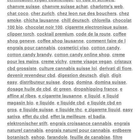
chanvre suisse
,
chanvre suisse achat
,
charlotte's web
,
chat coco
,
cher zurich
,
chez leon rue des bouchers
,
chez
smoke
,
chicha lausanne
,
chill deutsch
,
chlorella
,
chocolat
100 bio
,
chocolat noir 100
,
cigarette electronique suisse
,
clipper torch
,
cocktail premium
,
code de la route
,
coffee
shop geneve
,
coffee shop lausanne
,
comment faire de l
engrais pour cannabis
,
cosmetici viso
,
cotton candy
,
cotton candy brandy
,
cotton candy online shop
,
creme
pour les mains
,
creme vichy
,
creme visage vegan
,
cristaux
cbd grossiste
,
culture cannabis suisse loi
,
derivati di fiore
,
devenir revendeur cbd
,
digestion deutsch
,
digit
,
digit
easy
,
distributeur suisse
,
dogg
,
domina
,
domina suisse
,
dosage huile de cbd
,
dr green
,
dropshipping france
,
e
affine al ribes
,
e cigarette lausanne
,
e liquid
,
e liquid
magasin bio
,
e liquide
,
e liquide cbd
,
e liquide cbd en
gros
,
e liquide suisse
,
e liquide thc
,
e zigarette liquid
,
easy
sativa
,
effet du cbd
,
effet la meilleure
,
el badia
,
elektronischer stift
,
engrais croissance cannabis
,
engrais
naturel cannabis
,
engrais naturel pour cannabis
,
erdbeere
botanisch
,
eshop
,
farandole
,
feuille de canabise
,
filtre