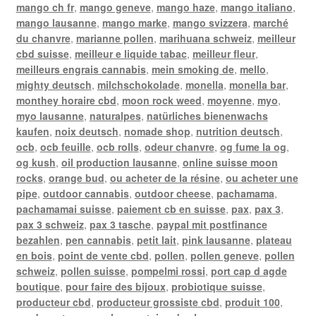
mango ch fr
,
mango geneve
,
mango haze
,
mango italiano
,
mango lausanne
,
mango marke
,
mango svizzera
,
marché
du chanvre
,
marianne pollen
,
marihuana schweiz
,
meilleur
cbd suisse
,
meilleur e liquide tabac
,
meilleur fleur
,
meilleurs engrais cannabis
,
mein smoking de
,
mello
,
mighty deutsch
,
milchschokolade
,
monella
,
monella bar
,
monthey horaire cbd
,
moon rock weed
,
moyenne
,
myo
,
myo lausanne
,
naturalpes
,
natürliches bienenwachs
kaufen
,
noix deutsch
,
nomade shop
,
nutrition deutsch
,
ocb
,
ocb feuille
,
ocb rolls
,
odeur chanvre
,
og fume la og
,
og kush
,
oil production lausanne
,
online suisse moon
rocks
,
orange bud
,
ou acheter de la résine
,
ou acheter une
pipe
,
outdoor cannabis
,
outdoor cheese
,
pachamama
,
pachamamai suisse
,
paiement cb en suisse
,
pax
,
pax 3
,
pax 3 schweiz
,
pax 3 tasche
,
paypal mit postfinance
bezahlen
,
pen cannabis
,
petit lait
,
pink lausanne
,
plateau
en bois
,
point de vente cbd
,
pollen
,
pollen geneve
,
pollen
schweiz
,
pollen suisse
,
pompelmi rossi
,
port cap d agde
boutique
,
pour faire des bijoux
,
probiotique suisse
,
producteur cbd
,
producteur grossiste cbd
,
produit 100
,