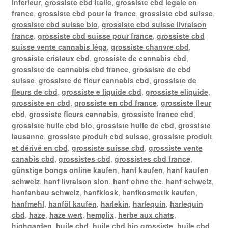
inferieur
,
grossiste cbd italie
,
grossiste cbd legale en
france
,
grossiste cbd pour la france
,
grossiste cbd suisse
,
grossiste cbd suisse bio
,
grossiste cbd suisse livraison
france
,
grossiste cbd suisse pour france
,
grossiste cbd
suisse vente cannabis léga
,
grossiste chanvre cbd
,
grossiste cristaux cbd
,
grossiste de cannabis cbd
,
grossiste de cannabis cbd france
,
grossiste de cbd
suisse
,
grossiste de fleur cannabis cbd
,
grossiste de
fleurs de cbd
,
grossiste e liquide cbd
,
grossiste eliquide
,
grossiste en cbd
,
grossiste en cbd france
,
grossiste fleur
cbd
,
grossiste fleurs cannabis
,
grossiste france cbd
,
grossiste huile cbd bio
,
grossiste huile de cbd
,
grossiste
lausanne
,
grossiste produit cbd suisse
,
grossiste produit
et dérivé en cbd
,
grossiste suisse cbd
,
grossiste vente
canabis cbd
,
grossistes cbd
,
grossistes cbd france
,
günstige bongs online kaufen
,
hanf kaufen
,
hanf kaufen
schweiz
,
hanf livraison sion
,
hanf ohne thc
,
hanf schweiz
,
hanfanbau schweiz
,
hanfkiosk
,
hanfkosmetik kaufen
,
hanfmehl
,
hanföl kaufen
,
harlekin
,
harlequin
,
harlequin
cbd
,
haze
,
haze wert
,
hemplix
,
herbe aux chats
,
highgarden
,
huile cbd
,
huile cbd bio grossiste
,
huile cbd