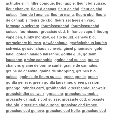
actitube slim
,
filtre conique
,
fleur apple
,
fleur cbd suisse
,
fleur chanvre
,
fleur d ananas
,
fleur de cbd
,
fleur de cbd
suisse
,
fleur de l ananas
,
fleur et manu
,
fleurs cbd
,
fleurs
de cannabis
,
fleurs de cbd
,
fleurs séchées en vrac
,
formaggio svizzero
,
fournisseur cbd
,
fournisseur cbd
suisse
,
fournisseur grossiste cbd
,
fr
,
france vape
,
fribourg
vape pen
,
funky monkey
,
gelato liquid
,
geneve bio
,
getrocknete blumen
,
gewächshaus
,
gewächshaus kaufen
schweiz
,
gewächshaus schweiz
,
gimel pharmacie
,
gold
label
,
golden mango lausanne
,
gorilla glue
,
gotham
lausanne
,
graine cannabis
,
graine cbd suisse
,
graine
chanvre
,
graine de bonne santé
,
graine de cannabis
,
graine de chanvre
,
graine de shopping
,
graines bio
suisse
,
graines de fleurs suisse
,
green gorilla
,
green
gorilla geneve
,
green gorilla lausanne
,
green passion
,
greengo
,
grinder card
,
großhandel
,
grosshandel schweiz
,
grosshändler schweiz
,
grossiste
,
grossiste cannabis
,
grossiste cannabis cbd suisse
,
grossiste cbd
,
grossiste
cbd bio
,
grossiste cbd europe
,
grossiste cbd france
,
grossiste cbd geneve
,
grossiste cbd huile
,
grossiste cbd