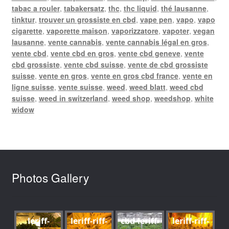
tabac a rouler
,
tabakersatz
,
thc
,
thc liquid
,
thé lausanne
,
tinktur
,
trouver un grossiste en cbd
,
vape pen
,
vapo
,
vapo
cigarette
,
vaporette maison
,
vaporizzatore
,
vapoter
,
vegan
lausanne
,
vente cannabis
,
vente cannabis légal en gros
,
vente cbd
,
vente cbd en gros
,
vente cbd geneve
,
vente
cbd grossiste
,
vente cbd suisse
,
vente de cbd grossiste
suisse
,
vente en gros
,
vente en gros cbd france
,
vente en
ligne suisse
,
vente suisse
,
weed
,
weed blatt
,
weed cbd
suisse
,
weed in switzerland
,
weed shop
,
weedshop
,
white
widow
Photos Gallery
leriff-
leriff-riff-
cbd-leriff-
leriff-riff-