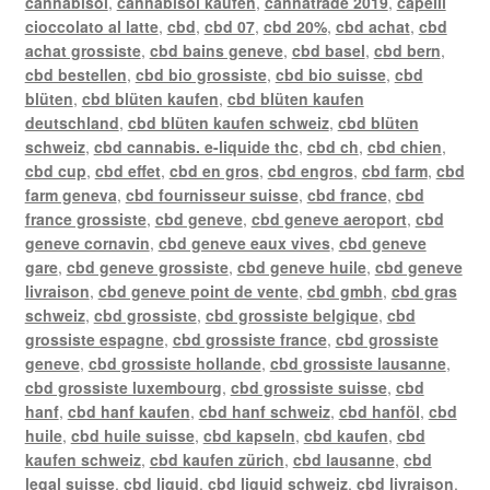
cannabisöl
,
cannabisöl kaufen
,
cannatrade 2019
,
capelli
cioccolato al latte
,
cbd
,
cbd 07
,
cbd 20%
,
cbd achat
,
cbd
achat grossiste
,
cbd bains geneve
,
cbd basel
,
cbd bern
,
cbd bestellen
,
cbd bio grossiste
,
cbd bio suisse
,
cbd
blüten
,
cbd blüten kaufen
,
cbd blüten kaufen
deutschland
,
cbd blüten kaufen schweiz
,
cbd blüten
schweiz
,
cbd cannabis. e-liquide thc
,
cbd ch
,
cbd chien
,
cbd cup
,
cbd effet
,
cbd en gros
,
cbd engros
,
cbd farm
,
cbd
farm geneva
,
cbd fournisseur suisse
,
cbd france
,
cbd
france grossiste
,
cbd geneve
,
cbd geneve aeroport
,
cbd
geneve cornavin
,
cbd geneve eaux vives
,
cbd geneve
gare
,
cbd geneve grossiste
,
cbd geneve huile
,
cbd geneve
livraison
,
cbd geneve point de vente
,
cbd gmbh
,
cbd gras
schweiz
,
cbd grossiste
,
cbd grossiste belgique
,
cbd
grossiste espagne
,
cbd grossiste france
,
cbd grossiste
geneve
,
cbd grossiste hollande
,
cbd grossiste lausanne
,
cbd grossiste luxembourg
,
cbd grossiste suisse
,
cbd
hanf
,
cbd hanf kaufen
,
cbd hanf schweiz
,
cbd hanföl
,
cbd
huile
,
cbd huile suisse
,
cbd kapseln
,
cbd kaufen
,
cbd
kaufen schweiz
,
cbd kaufen zürich
,
cbd lausanne
,
cbd
legal suisse
,
cbd liquid
,
cbd liquid schweiz
,
cbd livraison
,