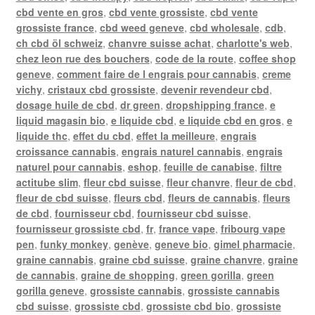
cbd vente en gros
,
cbd vente grossiste
,
cbd vente
grossiste france
,
cbd weed geneve
,
cbd wholesale
,
cdb
,
ch cbd öl schweiz
,
chanvre suisse achat
,
charlotte's web
,
chez leon rue des bouchers
,
code de la route
,
coffee shop
geneve
,
comment faire de l engrais pour cannabis
,
creme
vichy
,
cristaux cbd grossiste
,
devenir revendeur cbd
,
dosage huile de cbd
,
dr green
,
dropshipping france
,
e
liquid magasin bio
,
e liquide cbd
,
e liquide cbd en gros
,
e
liquide thc
,
effet du cbd
,
effet la meilleure
,
engrais
croissance cannabis
,
engrais naturel cannabis
,
engrais
naturel pour cannabis
,
eshop
,
feuille de canabise
,
filtre
actitube slim
,
fleur cbd suisse
,
fleur chanvre
,
fleur de cbd
,
fleur de cbd suisse
,
fleurs cbd
,
fleurs de cannabis
,
fleurs
de cbd
,
fournisseur cbd
,
fournisseur cbd suisse
,
fournisseur grossiste cbd
,
fr
,
france vape
,
fribourg vape
pen
,
funky monkey
,
genève
,
geneve bio
,
gimel pharmacie
,
graine cannabis
,
graine cbd suisse
,
graine chanvre
,
graine
de cannabis
,
graine de shopping
,
green gorilla
,
green
gorilla geneve
,
grossiste cannabis
,
grossiste cannabis
cbd suisse
,
grossiste cbd
,
grossiste cbd bio
,
grossiste