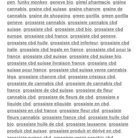
pen
,
funky monkey
,
geneve bio
,
gimel pharmacie
,
graine
cannabis
,
graine cbd suisse
,
graine chanvre
,
graine de
cannabis
,
graine de shopping
,
green gorilla
,
green gorilla
geneve
,
grossiste cannabis
,
grossiste cannabis cbd
suisse
,
grossiste cbd
,
grossiste cbd bio
,
grossiste cbd
europe
,
grossiste cbd france
,
grossiste cbd geneve
,
grossiste cbd huile
,
grossiste cbd inferieur
,
grossiste cbd
italie
,
grossiste cbd legale en france
,
grossiste cbd pour la
france
,
grossiste cbd suisse
,
grossiste cbd suisse bio
,
grossiste cbd suisse livraison france
,
grossiste cbd
suisse pour france
,
grossiste cbd suisse vente cannabis
léga
,
grossiste chanvre cbd
,
grossiste cristaux cbd
,
grossiste de cannabis cbd
,
grossiste de cannabis cbd
france
,
grossiste de cbd suisse
,
grossiste de fleur
cannabis cbd
,
grossiste de fleurs de cbd
,
grossiste e
liquide cbd
,
grossiste eliquide
,
grossiste en cbd
,
grossiste en cbd france
,
grossiste fleur cbd
,
grossiste
fleurs cannabis
,
grossiste france cbd
,
grossiste huile cbd
bio
,
grossiste huile de cbd
,
grossiste lausanne
,
grossiste
produit cbd suisse
,
grossiste produit et dérivé en cbd
,
grossiste suisse cbd
,
grossiste vente canabis cbd
,