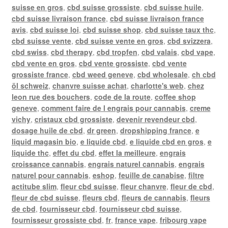
suisse en gros
,
cbd suisse grossiste
,
cbd suisse huile
,
cbd suisse livraison france
,
cbd suisse livraison france
avis
,
cbd suisse loi
,
cbd suisse shop
,
cbd suisse taux thc
,
cbd suisse vente
,
cbd suisse vente en gros
,
cbd svizzera
,
cbd swiss
,
cbd therapy
,
cbd tropfen
,
cbd valais
,
cbd vape
,
cbd vente en gros
,
cbd vente grossiste
,
cbd vente
grossiste france
,
cbd weed geneve
,
cbd wholesale
,
ch cbd
öl schweiz
,
chanvre suisse achat
,
charlotte's web
,
chez
leon rue des bouchers
,
code de la route
,
coffee shop
geneve
,
comment faire de l engrais pour cannabis
,
creme
vichy
,
cristaux cbd grossiste
,
devenir revendeur cbd
,
dosage huile de cbd
,
dr green
,
dropshipping france
,
e
liquid magasin bio
,
e liquide cbd
,
e liquide cbd en gros
,
e
liquide thc
,
effet du cbd
,
effet la meilleure
,
engrais
croissance cannabis
,
engrais naturel cannabis
,
engrais
naturel pour cannabis
,
eshop
,
feuille de canabise
,
filtre
actitube slim
,
fleur cbd suisse
,
fleur chanvre
,
fleur de cbd
,
fleur de cbd suisse
,
fleurs cbd
,
fleurs de cannabis
,
fleurs
de cbd
,
fournisseur cbd
,
fournisseur cbd suisse
,
fournisseur grossiste cbd
,
fr
,
france vape
,
fribourg vape