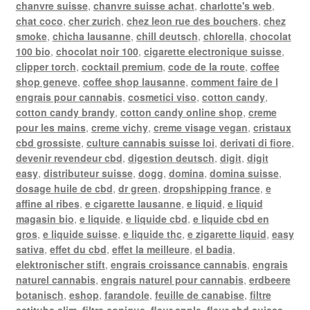
chanvre suisse
,
chanvre suisse achat
,
charlotte's web
,
chat coco
,
cher zurich
,
chez leon rue des bouchers
,
chez
smoke
,
chicha lausanne
,
chill deutsch
,
chlorella
,
chocolat
100 bio
,
chocolat noir 100
,
cigarette electronique suisse
,
clipper torch
,
cocktail premium
,
code de la route
,
coffee
shop geneve
,
coffee shop lausanne
,
comment faire de l
engrais pour cannabis
,
cosmetici viso
,
cotton candy
,
cotton candy brandy
,
cotton candy online shop
,
creme
pour les mains
,
creme vichy
,
creme visage vegan
,
cristaux
cbd grossiste
,
culture cannabis suisse loi
,
derivati di fiore
,
devenir revendeur cbd
,
digestion deutsch
,
digit
,
digit
easy
,
distributeur suisse
,
dogg
,
domina
,
domina suisse
,
dosage huile de cbd
,
dr green
,
dropshipping france
,
e
affine al ribes
,
e cigarette lausanne
,
e liquid
,
e liquid
magasin bio
,
e liquide
,
e liquide cbd
,
e liquide cbd en
gros
,
e liquide suisse
,
e liquide thc
,
e zigarette liquid
,
easy
sativa
,
effet du cbd
,
effet la meilleure
,
el badia
,
elektronischer stift
,
engrais croissance cannabis
,
engrais
naturel cannabis
,
engrais naturel pour cannabis
,
erdbeere
botanisch
,
eshop
,
farandole
,
feuille de canabise
,
filtre
actitube slim
,
filtre conique
,
fleur apple
,
fleur cbd suisse
,