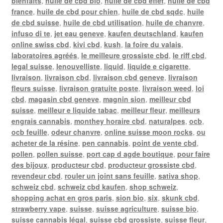
bienfaits
,
huile de cbd bio
,
huile de cbd effet
,
huile de cbd
france
,
huile de cbd pour chien
,
huile de cbd sqdc
,
huile
de cbd suisse
,
huile de cbd utilisation
,
huile de chanvre
,
infuso di te
,
jet eau geneve
,
kaufen deutschland
,
kaufen
online swiss cbd
,
kivi cbd
,
kush
,
la foire du valais
,
laboratoires agréés
,
le meilleure grossiste cbd
,
le riff cbd
,
legal suisse
,
lenouvelliste
,
liquid
,
liquide e cigarette
,
livraison
,
livraison cbd
,
livraison cbd geneve
,
livraison
fleurs suisse
,
livraison gratuite poste
,
livraison weed
,
loi
cbd
,
magasin cbd geneve
,
magnin sion
,
meilleur cbd
suisse
,
meilleur e liquide tabac
,
meilleur fleur
,
meilleurs
engrais cannabis
,
monthey horaire cbd
,
naturalpes
,
ocb
,
ocb feuille
,
odeur chanvre
,
online suisse moon rocks
,
ou
acheter de la résine
,
pen cannabis
,
point de vente cbd
,
pollen
,
pollen suisse
,
port cap d agde boutique
,
pour faire
des bijoux
,
producteur cbd
,
producteur grossiste cbd
,
revendeur cbd
,
rouler un joint sans feuille
,
sativa shop
,
schweiz cbd
,
schweiz cbd kaufen
,
shop schweiz
,
shopping achat en gros paris
,
sion bio
,
six
,
skunk cbd
,
strawberry vape
,
suisse
,
suisse agriculture
,
suisse bio
,
suisse cannabis légal
,
suisse cbd grossiste
,
suisse fleur
,