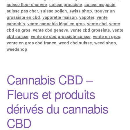
suisse fleur chanvre
,
suisse grossiste
,
suisse magasin
,
suisse pas cher
,
suisse pollen
,
swiss shop
,
trouver un
grossiste en cbd
,
vaporette maison
,
vapoter
,
vente
cannabis
,
vente cannabis légal en gros
,
vente cbd
,
vente
cbd en gros
,
vente cbd geneve
,
vente cbd grossiste
,
vente
cbd suisse
,
vente de cbd grossiste suisse
,
vente en gros
,
vente en gros cbd france
,
weed cbd suisse
,
weed shop
,
weedshop
Cannabis CBD –
Fleurs et produits
dérivés du cannabis
CBD