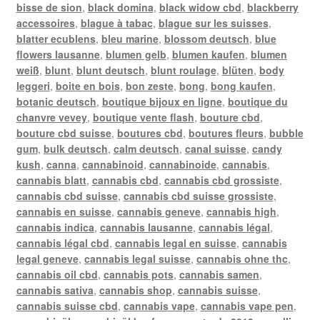
bisse de sion
,
black domina
,
black widow cbd
,
blackberry
accessoires
,
blague à tabac
,
blague sur les suisses
,
blatter ecublens
,
bleu marine
,
blossom deutsch
,
blue
flowers lausanne
,
blumen gelb
,
blumen kaufen
,
blumen
weiß
,
blunt
,
blunt deutsch
,
blunt roulage
,
blüten
,
body
leggeri
,
boite en bois
,
bon zeste
,
bong
,
bong kaufen
,
botanic deutsch
,
boutique bijoux en ligne
,
boutique du
chanvre vevey
,
boutique vente flash
,
bouture cbd
,
bouture cbd suisse
,
boutures cbd
,
boutures fleurs
,
bubble
gum
,
bulk deutsch
,
calm deutsch
,
canal suisse
,
candy
kush
,
canna
,
cannabinoid
,
cannabinoide
,
cannabis
,
cannabis blatt
,
cannabis cbd
,
cannabis cbd grossiste
,
cannabis cbd suisse
,
cannabis cbd suisse grossiste
,
cannabis en suisse
,
cannabis geneve
,
cannabis high
,
cannabis indica
,
cannabis lausanne
,
cannabis légal
,
cannabis légal cbd
,
cannabis legal en suisse
,
cannabis
legal geneve
,
cannabis legal suisse
,
cannabis ohne thc
,
cannabis oil cbd
,
cannabis pots
,
cannabis samen
,
cannabis sativa
,
cannabis shop
,
cannabis suisse
,
cannabis suisse cbd
,
cannabis vape
,
cannabis vape pen
,