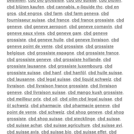
bestellen
,
cbd bio grossiste
,
cbd bio suisse
,
cbd blüten
,
cbd blüten kaufen
,
cbd cannabis. e-liquide thc
,
cbd en
gros
,
cbd engros
,
cbd farm
,
cbd farm geneva
,
cbd
fournisseur suisse
,
cbd france
,
cbd france grossiste
,
cbd
geneve
,
cbd geneve aeroport
,
cbd geneve cornavin
,
cbd
geneve eaux vives
,
cbd geneve gare
,
cbd geneve
grossiste
,
cbd geneve huile
,
cbd geneve livraison
,
cbd
geneve point de vente
,
cbd grossiste
,
cbd grossiste
belgique
,
cbd grossiste espagne
,
cbd grossiste france
,
cbd grossiste geneve
,
cbd grossiste hollande
,
cbd
grossiste lausanne
,
cbd grossiste luxembourg
,
cbd
grossiste suisse
,
cbd hanf
,
cbd hanföl
,
cbd huile suisse
,
cbd lausanne
,
cbd legal suisse
,
cbd liquid schweiz
,
cbd
livraison
,
cbd livraison france grossiste
,
cbd livraison
geneve
,
cbd livraison suisse
,
cbd mango kush grossiste
,
cbd meilleur prix
,
cbd oil
,
cbd oilm cbd legal suisse
,
cbd
öl schweiz
,
cbd pharmacie
,
cbd pharmacie geneve
,
cbd
point de vente
,
cbd schweiz
,
cbd shop geneve
,
cbd shop
grossiste
,
cbd shop suisse
,
cbd stecklinge
,
cbd suisse
,
cbd suisse achat
,
cbd suisse agriculture
,
cbd suisse avi
,
cbd suisse avis
,
cbd suisse bio
,
cbd suisse effet
,
cbd