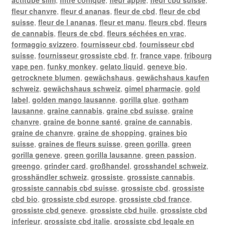
fleur chanvre
,
fleur d ananas
,
fleur de cbd
,
fleur de cbd
suisse
,
fleur de l ananas
,
fleur et manu
,
fleurs cbd
,
fleurs
de cannabis
,
fleurs de cbd
,
fleurs séchées en vrac
,
formaggio svizzero
,
fournisseur cbd
,
fournisseur cbd
suisse
,
fournisseur grossiste cbd
,
fr
,
france vape
,
fribourg
vape pen
,
funky monkey
,
gelato liquid
,
geneve bio
,
getrocknete blumen
,
gewächshaus
,
gewächshaus kaufen
schweiz
,
gewächshaus schweiz
,
gimel pharmacie
,
gold
label
,
golden mango lausanne
,
gorilla glue
,
gotham
lausanne
,
graine cannabis
,
graine cbd suisse
,
graine
chanvre
,
graine de bonne santé
,
graine de cannabis
,
graine de chanvre
,
graine de shopping
,
graines bio
suisse
,
graines de fleurs suisse
,
green gorilla
,
green
gorilla geneve
,
green gorilla lausanne
,
green passion
,
greengo
,
grinder card
,
großhandel
,
grosshandel schweiz
,
grosshändler schweiz
,
grossiste
,
grossiste cannabis
,
grossiste cannabis cbd suisse
,
grossiste cbd
,
grossiste
cbd bio
,
grossiste cbd europe
,
grossiste cbd france
,
grossiste cbd geneve
,
grossiste cbd huile
,
grossiste cbd
inferieur
,
grossiste cbd italie
,
grossiste cbd legale en