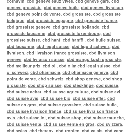
cornavin
,
cbd geneve eaux vives
,
cbd geneve gare
,
cbd
geneve grossiste
,
cbd geneve huile
,
cbd geneve livraison
,
cbd geneve point de vente
,
cbd grossiste
,
cbd grossiste
belgique
,
cbd grossiste espagne
,
cbd grossiste france
,
cbd grossiste geneve
,
cbd grossiste hollande
,
cbd
grossiste lausanne
,
cbd grossiste luxembourg
,
cbd
grossiste suisse
,
cbd hanf
,
cbd hanföl
,
cbd huile suisse
,
cbd lausanne
,
cbd legal suisse
,
cbd liquid schweiz
,
cbd
livraison
,
cbd livraison france grossiste
,
cbd livraison
geneve
,
cbd livraison suisse
,
cbd mango kush grossiste
,
cbd meilleur prix
,
cbd oil
,
cbd oilm cbd legal suisse
,
cbd
öl schweiz
,
cbd pharmacie
,
cbd pharmacie geneve
,
cbd
point de vente
,
cbd schweiz
,
cbd shop geneve
,
cbd shop
grossiste
,
cbd shop suisse
,
cbd stecklinge
,
cbd suisse
,
cbd suisse achat
,
cbd suisse agriculture
,
cbd suisse avi
,
cbd suisse avis
,
cbd suisse bio
,
cbd suisse effet
,
cbd
suisse en gros
,
cbd suisse grossiste
,
cbd suisse huile
,
cbd suisse livraison france
,
cbd suisse livraison france
avis
,
cbd suisse loi
,
cbd suisse shop
,
cbd suisse taux thc
,
cbd suisse vente
,
cbd suisse vente en gros
,
cbd svizzera
,
cbd swiss
,
cbd therapy
,
cbd tropfen
,
cbd valais
,
cbd vape
,