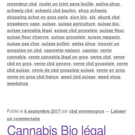
revendeur cbd
,
rouler un joint sans feuille
,
sativa shop
,
schweiz cbd
,
schweiz cbd kaufen
,
shop schweiz
,
shopping achat en gros paris
,
sion bio
,
six
,
skunk cbd
,
strawberry vape
,
suisse
,
suisse agriculture
,
suisse bio
,
suisse cannabis légal
,
suisse cbd grossiste
,
suisse fleur
,
suisse fleur chanvre
,
suisse grossiste
,
suisse magasin
,
suisse pas cher
,
suisse pollen
,
swiss shop
,
trouver un
grossiste en cbd
,
vaporette maison
,
vapoter
,
vente
cannabis
,
vente cannabis légal en gros
,
vente cbd
,
vente
cbd en gros
,
vente cbd geneve
,
vente cbd grossiste
,
vente
cbd suisse
,
vente de cbd grossiste suisse
,
vente en gros
,
vente en gros cbd france
,
weed cbd suisse
,
weed shop
,
weedshop
Publié le
6 septembre 2017
par
cbd venteengros
—
Laisser
un commentaire
Cannabis Bio légal