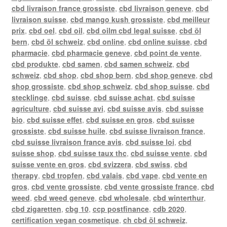
cbd livraison france grossiste
,
cbd livraison geneve
,
cbd
livraison suisse
,
cbd mango kush grossiste
,
cbd meilleur
prix
,
cbd oel
,
cbd oil
,
cbd oilm cbd legal suisse
,
cbd öl
bern
,
cbd öl schweiz
,
cbd online
,
cbd online suisse
,
cbd
pharmacie
,
cbd pharmacie geneve
,
cbd point de vente
,
cbd produkte
,
cbd samen
,
cbd samen schweiz
,
cbd
schweiz
,
cbd shop
,
cbd shop bern
,
cbd shop geneve
,
cbd
shop grossiste
,
cbd shop schweiz
,
cbd shop suisse
,
cbd
stecklinge
,
cbd suisse
,
cbd suisse achat
,
cbd suisse
agriculture
,
cbd suisse avi
,
cbd suisse avis
,
cbd suisse
bio
,
cbd suisse effet
,
cbd suisse en gros
,
cbd suisse
grossiste
,
cbd suisse huile
,
cbd suisse livraison france
,
cbd suisse livraison france avis
,
cbd suisse loi
,
cbd
suisse shop
,
cbd suisse taux thc
,
cbd suisse vente
,
cbd
suisse vente en gros
,
cbd svizzera
,
cbd swiss
,
cbd
therapy
,
cbd tropfen
,
cbd valais
,
cbd vape
,
cbd vente en
gros
,
cbd vente grossiste
,
cbd vente grossiste france
,
cbd
weed
,
cbd weed geneve
,
cbd wholesale
,
cbd winterthur
,
cbd zigaretten
,
cbg 10
,
ccp postfinance
,
cdb 2020
,
certification vegan cosmetique
,
ch cbd öl schweiz
,