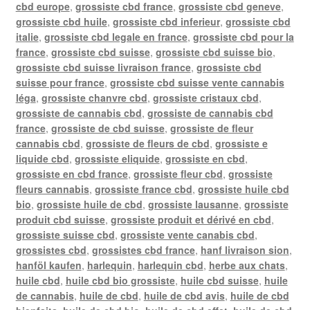
cbd europe
,
grossiste cbd france
,
grossiste cbd geneve
,
grossiste cbd huile
,
grossiste cbd inferieur
,
grossiste cbd
italie
,
grossiste cbd legale en france
,
grossiste cbd pour la
france
,
grossiste cbd suisse
,
grossiste cbd suisse bio
,
grossiste cbd suisse livraison france
,
grossiste cbd
suisse pour france
,
grossiste cbd suisse vente cannabis
léga
,
grossiste chanvre cbd
,
grossiste cristaux cbd
,
grossiste de cannabis cbd
,
grossiste de cannabis cbd
france
,
grossiste de cbd suisse
,
grossiste de fleur
cannabis cbd
,
grossiste de fleurs de cbd
,
grossiste e
liquide cbd
,
grossiste eliquide
,
grossiste en cbd
,
grossiste en cbd france
,
grossiste fleur cbd
,
grossiste
fleurs cannabis
,
grossiste france cbd
,
grossiste huile cbd
bio
,
grossiste huile de cbd
,
grossiste lausanne
,
grossiste
produit cbd suisse
,
grossiste produit et dérivé en cbd
,
grossiste suisse cbd
,
grossiste vente canabis cbd
,
grossistes cbd
,
grossistes cbd france
,
hanf livraison sion
,
hanföl kaufen
,
harlequin
,
harlequin cbd
,
herbe aux chats
,
huile cbd
,
huile cbd bio grossiste
,
huile cbd suisse
,
huile
de cannabis
,
huile de cbd
,
huile de cbd avis
,
huile de cbd