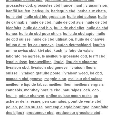
grossistes cbd
,
grossistes cbd france
,
hanf livraison sion
,
hanföl kaufen
,
harlequin
,
harlequin cbd
,
herbe aux chats
,
huile cbd
,
huile cbd bio grossiste
,
huile cbd suisse
,
huile
de cannabis
,
huile de cbd
,
huile de cbd avis
,
huile de cbd
bienfaits
,
huile de cbd bio
,
huile de cbd effet
,
huile de cbd
france
,
huile de cbd pour chien
,
huile de cbd sqdc
,
huile
de cbd suisse
,
huile de cbd utilisation
,
huile de chanvre
,
infuso di te
,
jet eau geneve
,
kaufen deutschland
,
kaufen
online swiss cbd
,
kivi cbd
,
kush
,
la foire du valais
,
laboratoires agréés
,
le meilleure grossiste cbd
,
le riff cbd
,
legal suisse
,
lenouvelliste
,
liquid
,
liquide e cigarette
,
livraison cbd
,
livraison cbd geneve
,
livraison fleurs
suisse
,
livraison gratuite poste
,
livraison weed
,
loi cbd
,
magasin cbd geneve
,
magnin sion
,
meilleur cbd suisse
,
meilleur e liquide tabac
,
meilleur fleur
,
meilleurs engrais
cannabis
,
monthey horaire cbd
,
naturalpes
,
ocb
,
ocb
feuille
,
odeur chanvre
,
online suisse moon rocks
,
ou
acheter de la résine
,
pen cannabis
,
point de vente cbd
,
pollen
,
pollen suisse
,
port cap d agde boutique
,
pour faire
des bijoux
,
producteur cbd
,
producteur grossiste cbd
,