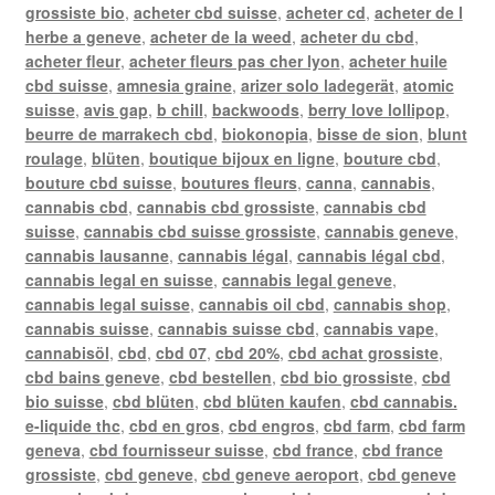
grossiste bio
,
acheter cbd suisse
,
acheter cd
,
acheter de l
herbe a geneve
,
acheter de la weed
,
acheter du cbd
,
acheter fleur
,
acheter fleurs pas cher lyon
,
acheter huile
cbd suisse
,
amnesia graine
,
arizer solo ladegerät
,
atomic
suisse
,
avis gap
,
b chill
,
backwoods
,
berry love lollipop
,
beurre de marrakech cbd
,
biokonopia
,
bisse de sion
,
blunt
roulage
,
blüten
,
boutique bijoux en ligne
,
bouture cbd
,
bouture cbd suisse
,
boutures fleurs
,
canna
,
cannabis
,
cannabis cbd
,
cannabis cbd grossiste
,
cannabis cbd
suisse
,
cannabis cbd suisse grossiste
,
cannabis geneve
,
cannabis lausanne
,
cannabis légal
,
cannabis légal cbd
,
cannabis legal en suisse
,
cannabis legal geneve
,
cannabis legal suisse
,
cannabis oil cbd
,
cannabis shop
,
cannabis suisse
,
cannabis suisse cbd
,
cannabis vape
,
cannabisöl
,
cbd
,
cbd 07
,
cbd 20%
,
cbd achat grossiste
,
cbd bains geneve
,
cbd bestellen
,
cbd bio grossiste
,
cbd
bio suisse
,
cbd blüten
,
cbd blüten kaufen
,
cbd cannabis.
e-liquide thc
,
cbd en gros
,
cbd engros
,
cbd farm
,
cbd farm
geneva
,
cbd fournisseur suisse
,
cbd france
,
cbd france
grossiste
,
cbd geneve
,
cbd geneve aeroport
,
cbd geneve