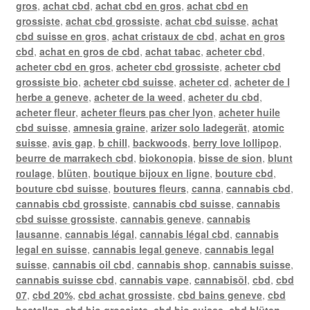
gros
,
achat cbd
,
achat cbd en gros
,
achat cbd en
grossiste
,
achat cbd grossiste
,
achat cbd suisse
,
achat
cbd suisse en gros
,
achat cristaux de cbd
,
achat en gros
cbd
,
achat en gros de cbd
,
achat tabac
,
acheter cbd
,
acheter cbd en gros
,
acheter cbd grossiste
,
acheter cbd
grossiste bio
,
acheter cbd suisse
,
acheter cd
,
acheter de l
herbe a geneve
,
acheter de la weed
,
acheter du cbd
,
acheter fleur
,
acheter fleurs pas cher lyon
,
acheter huile
cbd suisse
,
amnesia graine
,
arizer solo ladegerät
,
atomic
suisse
,
avis gap
,
b chill
,
backwoods
,
berry love lollipop
,
beurre de marrakech cbd
,
biokonopia
,
bisse de sion
,
blunt
roulage
,
blüten
,
boutique bijoux en ligne
,
bouture cbd
,
bouture cbd suisse
,
boutures fleurs
,
canna
,
cannabis cbd
,
cannabis cbd grossiste
,
cannabis cbd suisse
,
cannabis
cbd suisse grossiste
,
cannabis geneve
,
cannabis
lausanne
,
cannabis légal
,
cannabis légal cbd
,
cannabis
legal en suisse
,
cannabis legal geneve
,
cannabis legal
suisse
,
cannabis oil cbd
,
cannabis shop
,
cannabis suisse
,
cannabis suisse cbd
,
cannabis vape
,
cannabisöl
,
cbd
,
cbd
07
,
cbd 20%
,
cbd achat grossiste
,
cbd bains geneve
,
cbd