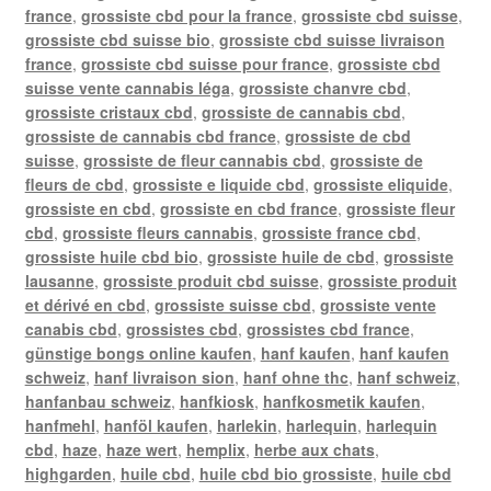
france
,
grossiste cbd pour la france
,
grossiste cbd suisse
,
grossiste cbd suisse bio
,
grossiste cbd suisse livraison
france
,
grossiste cbd suisse pour france
,
grossiste cbd
suisse vente cannabis léga
,
grossiste chanvre cbd
,
grossiste cristaux cbd
,
grossiste de cannabis cbd
,
grossiste de cannabis cbd france
,
grossiste de cbd
suisse
,
grossiste de fleur cannabis cbd
,
grossiste de
fleurs de cbd
,
grossiste e liquide cbd
,
grossiste eliquide
,
grossiste en cbd
,
grossiste en cbd france
,
grossiste fleur
cbd
,
grossiste fleurs cannabis
,
grossiste france cbd
,
grossiste huile cbd bio
,
grossiste huile de cbd
,
grossiste
lausanne
,
grossiste produit cbd suisse
,
grossiste produit
et dérivé en cbd
,
grossiste suisse cbd
,
grossiste vente
canabis cbd
,
grossistes cbd
,
grossistes cbd france
,
günstige bongs online kaufen
,
hanf kaufen
,
hanf kaufen
schweiz
,
hanf livraison sion
,
hanf ohne thc
,
hanf schweiz
,
hanfanbau schweiz
,
hanfkiosk
,
hanfkosmetik kaufen
,
hanfmehl
,
hanföl kaufen
,
harlekin
,
harlequin
,
harlequin
cbd
,
haze
,
haze wert
,
hemplix
,
herbe aux chats
,
highgarden
,
huile cbd
,
huile cbd bio grossiste
,
huile cbd