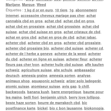
Marijane
,
Marque
,
Weed
Étiquettes :
1 kg d or en euro
,
10 tiere
,
1g
,
abonnement
internet
,
accessoire cheveux mariage pas cher
,
achat
cannabis cbd en gros
,
achat cbd
,
achat cbd en gros
,
achat cbd en grossiste
,
achat cbd grossiste
,
achat cbd
suisse
,
achat cbd suisse en gros
,
achat cristaux de cbd
,
achat en gros cbd
,
achat en gros de cbd
,
achat tabac
,
acheter cbd
,
acheter cbd en gros
,
acheter cbd grossiste
,
acheter cbd grossiste bio
,
acheter cbd suisse
,
acheter cd
,
acheter de l herbe a geneve
,
acheter de la weed
,
acheter
du cbd
,
acheter en ligne en suisse
,
acheter fleur
,
acheter
fleurs pas cher lyon
,
acheter huile cbd suisse
,
affe kaufen
schweiz
,
agriculture suisse
,
alte schule
,
ambassador
deutsch
,
amnesia graine
,
amnesia sorten
,
analyse
,
animaux shop
,
aquaponic schweiz
,
arizer solo ladegerät
,
atomic suisse
,
atomiseur suisse
,
avis gap
,
b chill
,
backwoods
,
banana kush
,
barre energetique
,
baume pour
les mains
,
belli fiori
,
benjamin ulrich
,
berry love lollipop
,
beste haze sorten
,
beurre de marrakech cbd
,
bic
postfinance karte
,
bickel
,
bio c bon lausanne
,
biokonopia
,