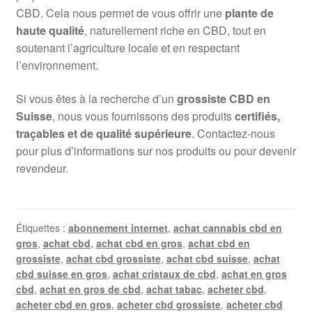
CBD. Cela nous permet de vous offrir une
plante de
haute qualité
, naturellement riche en CBD, tout en
soutenant l’agriculture locale et en respectant
l’environnement.
Si vous êtes à la recherche d’un
grossiste CBD en
Suisse
, nous vous fournissons des produits
certifiés,
traçables et de qualité supérieure
. Contactez-nous
pour plus d’informations sur nos produits ou pour devenir
revendeur.
Étiquettes :
abonnement internet
,
achat cannabis cbd en
gros
,
achat cbd
,
achat cbd en gros
,
achat cbd en
grossiste
,
achat cbd grossiste
,
achat cbd suisse
,
achat
cbd suisse en gros
,
achat cristaux de cbd
,
achat en gros
cbd
,
achat en gros de cbd
,
achat tabac
,
acheter cbd
,
acheter cbd en gros
,
acheter cbd grossiste
,
acheter cbd