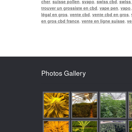
cher
,
suisse pollen
,
svapo
,
swiss cbd
,
swiss
trouver un grossiste en cbd
,
vape pen
,
vapo
légal en gros
,
vente cbd
,
vente cbd en gros
,
en gros cbd france
,
vente en ligne suisse
,
ve
Photos Gallery