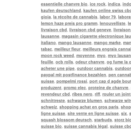
essentielle chanvre bio
,
ice rock
,
indica
,
ind
kaufen deutschland
,
kaufen online swiss cb
gioia
,
la récolte de cannabis
,
labor 79
,
labora
lemon haze preis pro gramm
,
lenouvelliste
,
l
livraison cbd
,
livraison cbd geneve
,
livraison
lausanne
,
magasin cigarette electronique la
italiano
,
mango lausanne
,
mango marke
,
man
tabac
,
meilleur fleur
,
meilleurs engrais canna
moon rock weed
,
moyenne
,
myo
,
myo lausa
feuille
,
ocb rolls
,
odeur chanvre
,
og fume la 
acheter une pipe
,
outdoor cannabis
,
outdoor
paypal mit postfinance bezahlen
,
pen canna
suisse
,
pompelmi rossi
,
port cap d agde bou
produzent
,
promo elec
,
proteine de chanvre
,
revendeur cbd
,
ribes nero
,
riff
,
rouler un joint
schnittreste
,
schwarze blumen
,
schwarze wi
schweiz
,
shopping achat en gros paris
,
shop
ligne suisse
,
site vente en ligne suisse
,
six
,
squash blossom deutsch
,
starbuds
,
storz bi
suisse bio
,
suisse cannabis légal
,
suisse cbd