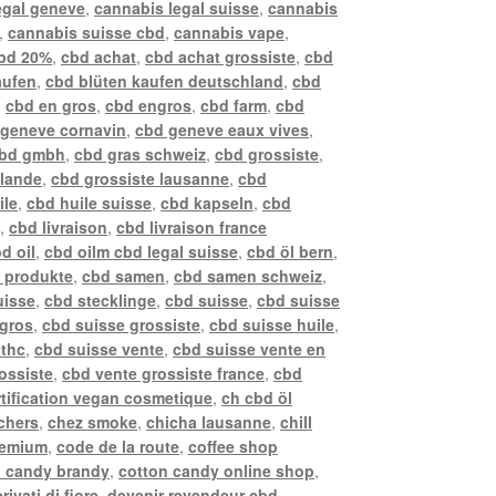
egal geneve
,
cannabis legal suisse
,
cannabis
,
cannabis suisse cbd
,
cannabis vape
,
bd 20%
,
cbd achat
,
cbd achat grossiste
,
cbd
aufen
,
cbd blüten kaufen deutschland
,
cbd
,
cbd en gros
,
cbd engros
,
cbd farm
,
cbd
 geneve cornavin
,
cbd geneve eaux vives
,
bd gmbh
,
cbd gras schweiz
,
cbd grossiste
,
llande
,
cbd grossiste lausanne
,
cbd
ile
,
cbd huile suisse
,
cbd kapseln
,
cbd
z
,
cbd livraison
,
cbd livraison france
d oil
,
cbd oilm cbd legal suisse
,
cbd öl bern
,
 produkte
,
cbd samen
,
cbd samen schweiz
,
uisse
,
cbd stecklinge
,
cbd suisse
,
cbd suisse
 gros
,
cbd suisse grossiste
,
cbd suisse huile
,
 thc
,
cbd suisse vente
,
cbd suisse vente en
ossiste
,
cbd vente grossiste france
,
cbd
rtification vegan cosmetique
,
ch cbd öl
chers
,
chez smoke
,
chicha lausanne
,
chill
remium
,
code de la route
,
coffee shop
n candy brandy
,
cotton candy online shop
,
rivati di fiore
,
devenir revendeur cbd
,