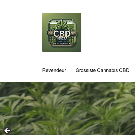
Aller
Aller
à
au
la
contenu
navigation
Revendeur
Grossiste Cannabis CBD