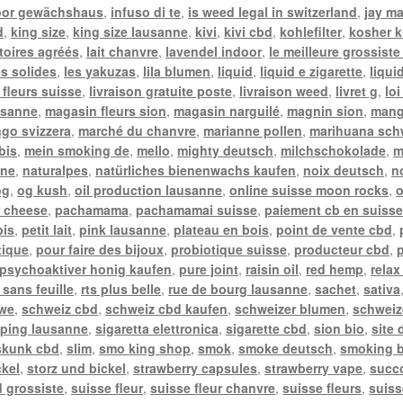
oor gewächshaus
,
infuso di te
,
is weed legal in switzerland
,
jay m
d
,
king size
,
king size lausanne
,
kivi
,
kivi cbd
,
kohlefilter
,
kosher k
toires agréés
,
lait chanvre
,
lavendel indoor
,
le meilleure grossiste
es solides
,
les yakuzas
,
lila blumen
,
liquid
,
liquid e zigarette
,
liqui
 fleurs suisse
,
livraison gratuite poste
,
livraison weed
,
livret g
,
lo
usanne
,
magasin fleurs sion
,
magasin narguilé
,
magnin sion
,
mang
go svizzera
,
marché du chanvre
,
marianne pollen
,
marihuana sch
bis
,
mein smoking de
,
mello
,
mighty deutsch
,
milchschokolade
,
m
nne
,
naturalpes
,
natürliches bienenwachs kaufen
,
noix deutsch
,
n
og
,
og kush
,
oil production lausanne
,
online suisse moon rocks
,
o
 cheese
,
pachamama
,
pachamamai suisse
,
paiement cb en suiss
bis
,
petit lait
,
pink lausanne
,
plateau en bois
,
point de vente cbd
,
tique
,
pour faire des bijoux
,
probiotique suisse
,
producteur cbd
,
psychoaktiver honig kaufen
,
pure joint
,
raisin oil
,
red hemp
,
relax
 sans feuille
,
rts plus belle
,
rue de bourg lausanne
,
sachet
,
sativa
twe
,
schweiz cbd
,
schweiz cbd kaufen
,
schweizer blumen
,
schweiz
ping lausanne
,
sigaretta elettronica
,
sigarette cbd
,
sion bio
,
site
skunk cbd
,
slim
,
smo king shop
,
smok
,
smoke deutsch
,
smoking b
ckel
,
storz und bickel
,
strawberry capsules
,
strawberry vape
,
succ
 grossiste
,
suisse fleur
,
suisse fleur chanvre
,
suisse fleurs
,
suiss