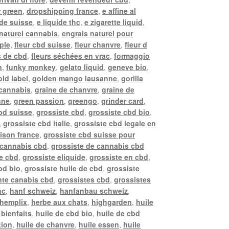
r green
,
dropshipping france
,
e affine al
ide suisse
,
e liquide thc
,
e zigarette liquid
,
naturel cannabis
,
engrais naturel pour
pple
,
fleur cbd suisse
,
fleur chanvre
,
fleur d
s de cbd
,
fleurs séchées en vrac
,
formaggio
n
,
funky monkey
,
gelato liquid
,
geneve bio
,
old label
,
golden mango lausanne
,
gorilla
 cannabis
,
graine de chanvre
,
graine de
nne
,
green passion
,
greengo
,
grinder card
,
bd suisse
,
grossiste cbd
,
grossiste cbd bio
,
,
grossiste cbd italie
,
grossiste cbd legale en
aison france
,
grossiste cbd suisse pour
 cannabis cbd
,
grossiste de cannabis cbd
de cbd
,
grossiste eliquide
,
grossiste en cbd
,
bd bio
,
grossiste huile de cbd
,
grossiste
nte canabis cbd
,
grossistes cbd
,
grossistes
hc
,
hanf schweiz
,
hanfanbau schweiz
,
hemplix
,
herbe aux chats
,
highgarden
,
huile
 bienfaits
,
huile de cbd bio
,
huile de cbd
tion
,
huile de chanvre
,
huile essen
,
huile