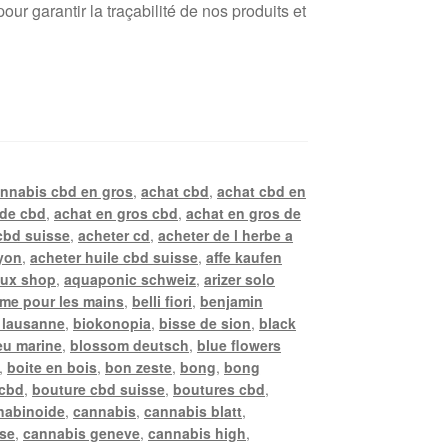
r garantir la traçabilité de nos produits et
annabis cbd en gros
,
achat cbd
,
achat cbd en
 de cbd
,
achat en gros cbd
,
achat en gros de
cbd suisse
,
acheter cd
,
acheter de l herbe a
lyon
,
acheter huile cbd suisse
,
affe kaufen
ux shop
,
aquaponic schweiz
,
arizer solo
me pour les mains
,
belli fiori
,
benjamin
 lausanne
,
biokonopia
,
bisse de sion
,
black
eu marine
,
blossom deutsch
,
blue flowers
,
boite en bois
,
bon zeste
,
bong
,
bong
 cbd
,
bouture cbd suisse
,
boutures cbd
,
nabinoide
,
cannabis
,
cannabis blatt
,
sse
,
cannabis geneve
,
cannabis high
,