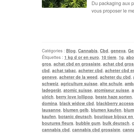
Du packaging aux pro
vous proposer le mei
Catégories :
Blog
,
Cannabis
,
Cbd
,
geneva
,
Ge
Étiquettes :
1 kg d or en euro
,
10 tiere
,
1g
,
abo
gros
,
achat cbd en grossiste
,
achat cbd gros
cbd
,
achat tabac
,
acheter cbd
,
acheter cbd e
geneve
,
acheter de la weed
,
acheter du cbd
,
schweiz
,
agriculture suisse
,
alte schule
,
amb
ladegerät
,
atomic suisse
,
atomiseur suisse
,
a
ulrich
,
berry love lollipop
,
beste haze sorten
domina
,
black widow cbd
,
blackberry access
lausanne
,
blumen gelb
,
blumen kaufen
,
blum
kaufen
,
botanic deutsch
,
boutique bijoux en
boutures fleurs
,
bubble gum
,
bulk deutsch
,
cannabis cbd
,
cannabis cbd grossiste
,
canna