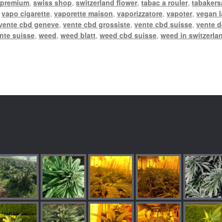
 premium
,
swiss shop
,
switzerland flower
,
tabac a rouler
,
tabakers
,
vapo cigarette
,
vaporette maison
,
vaporizzatore
,
vapoter
,
vegan 
vente cbd geneve
,
vente cbd grossiste
,
vente cbd suisse
,
vente d
nte suisse
,
weed
,
weed blatt
,
weed cbd suisse
,
weed in switzerla