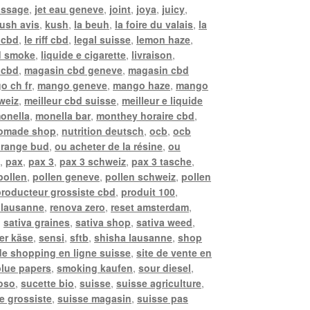
assage
,
jet eau geneve
,
joint
,
joya
,
juicy
,
ush avis
,
kush
,
la beuh
,
la foire du valais
,
la
 cbd
,
le riff cbd
,
legal suisse
,
lemon haze
,
d smoke
,
liquide e cigarette
,
livraison
,
i cbd
,
magasin cbd geneve
,
magasin cbd
o ch fr
,
mango geneve
,
mango haze
,
mango
weiz
,
meilleur cbd suisse
,
meilleur e liquide
onella
,
monella bar
,
monthey horaire cbd
,
omade shop
,
nutrition deutsch
,
ocb
,
ocb
range bud
,
ou acheter de la résine
,
ou
e
,
pax
,
pax 3
,
pax 3 schweiz
,
pax 3 tasche
,
pollen
,
pollen geneve
,
pollen schweiz
,
pollen
producteur grossiste cbd
,
produit 100
,
 lausanne
,
renova zero
,
reset amsterdam
,
,
sativa graines
,
sativa shop
,
sativa weed
,
er käse
,
sensi
,
sftb
,
shisha lausanne
,
shop
 de shopping en ligne suisse
,
site de vente en
lue papers
,
smoking kaufen
,
sour diesel
,
oso
,
sucette bio
,
suisse
,
suisse agriculture
,
e grossiste
,
suisse magasin
,
suisse pas