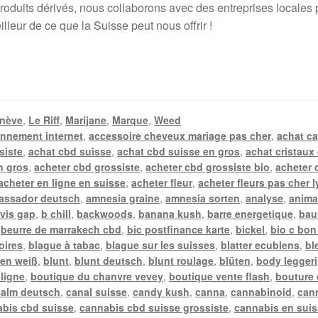
duits dérivés, nous collaborons avec des entreprises locales pou
lleur de ce que la Suisse peut nous offrir !
nève
,
Le Riff
,
Marijane
,
Marque
,
Weed
nnement internet
,
accessoire cheveux mariage pas cher
,
achat c
siste
,
achat cbd suisse
,
achat cbd suisse en gros
,
achat cristaux
n gros
,
acheter cbd grossiste
,
acheter cbd grossiste bio
,
acheter 
acheter en ligne en suisse
,
acheter fleur
,
acheter fleurs pas cher 
assador deutsch
,
amnesia graine
,
amnesia sorten
,
analyse
,
anima
vis gap
,
b chill
,
backwoods
,
banana kush
,
barre energetique
,
bau
,
beurre de marrakech cbd
,
bic postfinance karte
,
bickel
,
bio c bon
oires
,
blague à tabac
,
blague sur les suisses
,
blatter ecublens
,
bl
en weiß
,
blunt
,
blunt deutsch
,
blunt roulage
,
blüten
,
body leggeri
 ligne
,
boutique du chanvre vevey
,
boutique vente flash
,
bouture
calm deutsch
,
canal suisse
,
candy kush
,
canna
,
cannabinoid
,
can
bis cbd suisse
,
cannabis cbd suisse grossiste
,
cannabis en sui