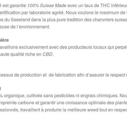
 est garantie
100% Suisse Made
avec un taux de THC inférieur
ertification par laboratoire agréé. Nous voulons le maximum de 
res du Sseeland dans la plus pure tradition des chanvriers suiss
ueuse de l’environnement.
ière
availlons exclusivement avec des producteurs locaux qui perpétu
haute qualité riche en
CBD
.
ocessus de production et de fabrication afin d’assurer le respec
t
 organique, cultivée sans pesticides ni engrais chimiques. Nou
mpreinte carbone et garantir une croissance optimale des plante
ssionnés, travaillent à produire la meilleure weed tout en respe