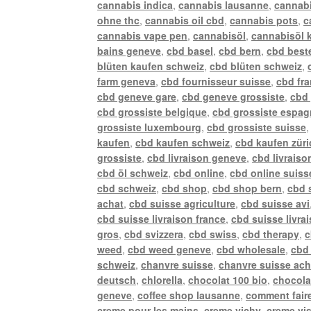
cannabis indica
,
cannabis lausanne
,
cannabi
ohne thc
,
cannabis oil cbd
,
cannabis pots
,
c
cannabis vape pen
,
cannabisöl
,
cannabisöl 
bains geneve
,
cbd basel
,
cbd bern
,
cbd best
blüten kaufen schweiz
,
cbd blüten schweiz
,
farm geneva
,
cbd fournisseur suisse
,
cbd fr
cbd geneve gare
,
cbd geneve grossiste
,
cbd 
cbd grossiste belgique
,
cbd grossiste espa
grossiste luxembourg
,
cbd grossiste suisse
kaufen
,
cbd kaufen schweiz
,
cbd kaufen züri
grossiste
,
cbd livraison geneve
,
cbd livraiso
cbd öl schweiz
,
cbd online
,
cbd online suiss
cbd schweiz
,
cbd shop
,
cbd shop bern
,
cbd 
achat
,
cbd suisse agriculture
,
cbd suisse avi
cbd suisse livraison france
,
cbd suisse livra
gros
,
cbd svizzera
,
cbd swiss
,
cbd therapy
,
c
weed
,
cbd weed geneve
,
cbd wholesale
,
cbd 
schweiz
,
chanvre suisse
,
chanvre suisse ach
deutsch
,
chlorella
,
chocolat 100 bio
,
chocola
geneve
,
coffee shop lausanne
,
comment faire
creme pour les mains
,
creme vichy
,
creme vi