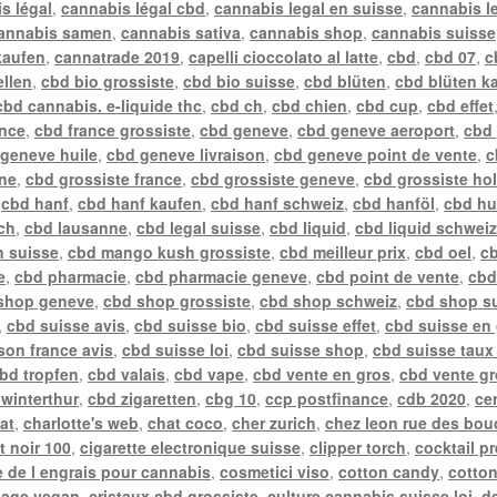
s légal
,
cannabis légal cbd
,
cannabis legal en suisse
,
cannabis l
annabis samen
,
cannabis sativa
,
cannabis shop
,
cannabis suisse
kaufen
,
cannatrade 2019
,
capelli cioccolato al latte
,
cbd
,
cbd 07
,
c
ellen
,
cbd bio grossiste
,
cbd bio suisse
,
cbd blüten
,
cbd blüten k
cbd cannabis. e-liquide thc
,
cbd ch
,
cbd chien
,
cbd cup
,
cbd effet
ance
,
cbd france grossiste
,
cbd geneve
,
cbd geneve aeroport
,
cbd
geneve huile
,
cbd geneve livraison
,
cbd geneve point de vente
,
c
gne
,
cbd grossiste france
,
cbd grossiste geneve
,
cbd grossiste ho
,
cbd hanf
,
cbd hanf kaufen
,
cbd hanf schweiz
,
cbd hanföl
,
cbd hu
ch
,
cbd lausanne
,
cbd legal suisse
,
cbd liquid
,
cbd liquid schwei
n suisse
,
cbd mango kush grossiste
,
cbd meilleur prix
,
cbd oel
,
cb
e
,
cbd pharmacie
,
cbd pharmacie geneve
,
cbd point de vente
,
cbd
shop geneve
,
cbd shop grossiste
,
cbd shop schweiz
,
cbd shop s
,
cbd suisse avis
,
cbd suisse bio
,
cbd suisse effet
,
cbd suisse en
ison france avis
,
cbd suisse loi
,
cbd suisse shop
,
cbd suisse taux
bd tropfen
,
cbd valais
,
cbd vape
,
cbd vente en gros
,
cbd vente gr
winterthur
,
cbd zigaretten
,
cbg 10
,
ccp postfinance
,
cdb 2020
,
ce
at
,
charlotte's web
,
chat coco
,
cher zurich
,
chez leon rue des bou
t noir 100
,
cigarette electronique suisse
,
clipper torch
,
cocktail p
 de l engrais pour cannabis
,
cosmetici viso
,
cotton candy
,
cotto
sage vegan
,
cristaux cbd grossiste
,
culture cannabis suisse loi
,
de