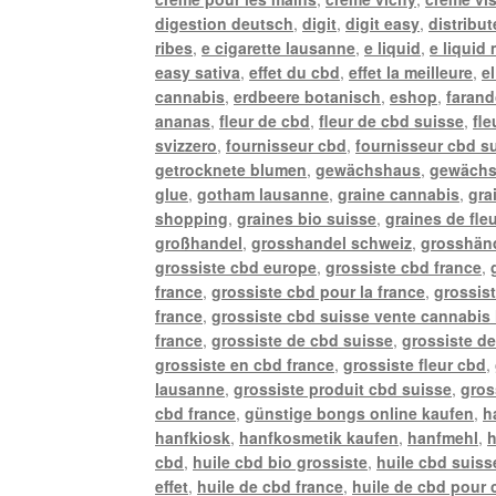
digestion deutsch
,
digit
,
digit easy
,
distribu
ribes
,
e cigarette lausanne
,
e liquid
,
e liquid
easy sativa
,
effet du cbd
,
effet la meilleure
,
e
cannabis
,
erdbeere botanisch
,
eshop
,
farand
ananas
,
fleur de cbd
,
fleur de cbd suisse
,
fle
svizzero
,
fournisseur cbd
,
fournisseur cbd s
getrocknete blumen
,
gewächshaus
,
gewächs
glue
,
gotham lausanne
,
graine cannabis
,
gra
shopping
,
graines bio suisse
,
graines de fle
großhandel
,
grosshandel schweiz
,
grosshänd
grossiste cbd europe
,
grossiste cbd france
,
france
,
grossiste cbd pour la france
,
grossis
france
,
grossiste cbd suisse vente cannabis 
france
,
grossiste de cbd suisse
,
grossiste de
grossiste en cbd france
,
grossiste fleur cbd
,
lausanne
,
grossiste produit cbd suisse
,
gros
cbd france
,
günstige bongs online kaufen
,
h
hanfkiosk
,
hanfkosmetik kaufen
,
hanfmehl
,
h
cbd
,
huile cbd bio grossiste
,
huile cbd suiss
effet
,
huile de cbd france
,
huile de cbd pour 