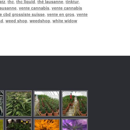
atz
,
thc
,
thc liquid
,
thé lausanne
,
tinktur
,
lausanne
,
vente cannabis
,
vente cannabis
e cbd grossiste suisse
,
vente en gros
,
vente
nd
,
weed shop
,
weedshop
,
white widow