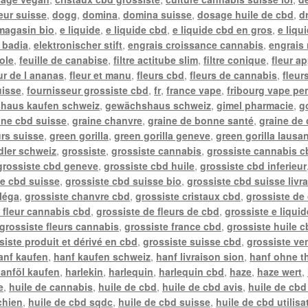
teur suisse
,
dogg
,
domina
,
domina suisse
,
dosage huile de cbd
,
d
 magasin bio
,
e liquide
,
e liquide cbd
,
e liquide cbd en gros
,
e liqu
l badia
,
elektronischer stift
,
engrais croissance cannabis
,
engrais 
ole
,
feuille de canabise
,
filtre actitube slim
,
filtre conique
,
fleur a
ur de l ananas
,
fleur et manu
,
fleurs cbd
,
fleurs de cannabis
,
fleur
uisse
,
fournisseur grossiste cbd
,
fr
,
france vape
,
fribourg vape pe
haus kaufen schweiz
,
gewächshaus schweiz
,
gimel pharmacie
,
g
ine cbd suisse
,
graine chanvre
,
graine de bonne santé
,
graine de
urs suisse
,
green gorilla
,
green gorilla geneve
,
green gorilla lausa
ler schweiz
,
grossiste
,
grossiste cannabis
,
grossiste cannabis c
grossiste cbd geneve
,
grossiste cbd huile
,
grossiste cbd inferieur
te cbd suisse
,
grossiste cbd suisse bio
,
grossiste cbd suisse livr
léga
,
grossiste chanvre cbd
,
grossiste cristaux cbd
,
grossiste de
 fleur cannabis cbd
,
grossiste de fleurs de cbd
,
grossiste e liqui
grossiste fleurs cannabis
,
grossiste france cbd
,
grossiste huile c
siste produit et dérivé en cbd
,
grossiste suisse cbd
,
grossiste ve
anf kaufen
,
hanf kaufen schweiz
,
hanf livraison sion
,
hanf ohne t
anföl kaufen
,
harlekin
,
harlequin
,
harlequin cbd
,
haze
,
haze wert
,
e
,
huile de cannabis
,
huile de cbd
,
huile de cbd avis
,
huile de cbd
chien
,
huile de cbd sqdc
,
huile de cbd suisse
,
huile de cbd utilisa