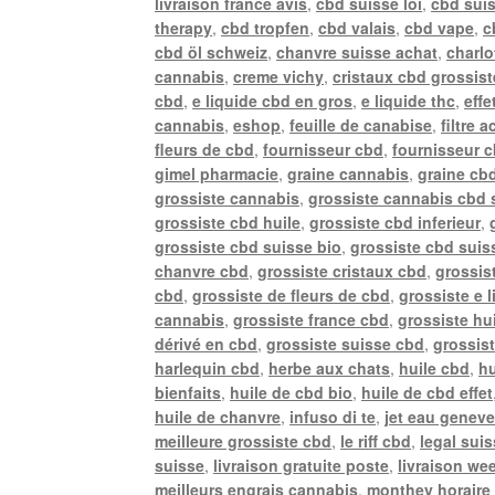
livraison france avis
,
cbd suisse loi
,
cbd sui
therapy
,
cbd tropfen
,
cbd valais
,
cbd vape
,
c
cbd öl schweiz
,
chanvre suisse achat
,
charlo
cannabis
,
creme vichy
,
cristaux cbd grossist
cbd
,
e liquide cbd en gros
,
e liquide thc
,
effe
cannabis
,
eshop
,
feuille de canabise
,
filtre 
fleurs de cbd
,
fournisseur cbd
,
fournisseur 
gimel pharmacie
,
graine cannabis
,
graine cb
grossiste cannabis
,
grossiste cannabis cbd 
grossiste cbd huile
,
grossiste cbd inferieur
,
grossiste cbd suisse bio
,
grossiste cbd suiss
chanvre cbd
,
grossiste cristaux cbd
,
grossis
cbd
,
grossiste de fleurs de cbd
,
grossiste e 
cannabis
,
grossiste france cbd
,
grossiste hu
dérivé en cbd
,
grossiste suisse cbd
,
grossis
harlequin cbd
,
herbe aux chats
,
huile cbd
,
hu
bienfaits
,
huile de cbd bio
,
huile de cbd effet
huile de chanvre
,
infuso di te
,
jet eau genev
meilleure grossiste cbd
,
le riff cbd
,
legal sui
suisse
,
livraison gratuite poste
,
livraison we
meilleurs engrais cannabis
,
monthey horaire