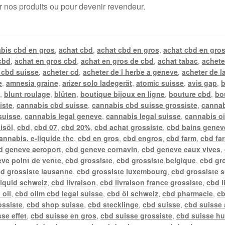
r nos produits ou pour devenir revendeur.
bis cbd en gros
,
achat cbd
,
achat cbd en gros
,
achat cbd en gros
cbd
,
achat en gros cbd
,
achat en gros de cbd
,
achat tabac
,
achete
 cbd suisse
,
acheter cd
,
acheter de l herbe a geneve
,
acheter de l
e
,
amnesia graine
,
arizer solo ladegerät
,
atomic suisse
,
avis gap
,
b
n
,
blunt roulage
,
blüten
,
boutique bijoux en ligne
,
bouture cbd
,
bo
iste
,
cannabis cbd suisse
,
cannabis cbd suisse grossiste
,
cannab
suisse
,
cannabis legal geneve
,
cannabis legal suisse
,
cannabis oi
isöl
,
cbd
,
cbd 07
,
cbd 20%
,
cbd achat grossiste
,
cbd bains genev
annabis. e-liquide thc
,
cbd en gros
,
cbd engros
,
cbd farm
,
cbd fa
d geneve aeroport
,
cbd geneve cornavin
,
cbd geneve eaux vives
,
ve point de vente
,
cbd grossiste
,
cbd grossiste belgique
,
cbd gr
d grossiste lausanne
,
cbd grossiste luxembourg
,
cbd grossiste 
liquid schweiz
,
cbd livraison
,
cbd livraison france grossiste
,
cbd l
 oil
,
cbd oilm cbd legal suisse
,
cbd öl schweiz
,
cbd pharmacie
,
cb
ossiste
,
cbd shop suisse
,
cbd stecklinge
,
cbd suisse
,
cbd suisse 
se effet
,
cbd suisse en gros
,
cbd suisse grossiste
,
cbd suisse hu