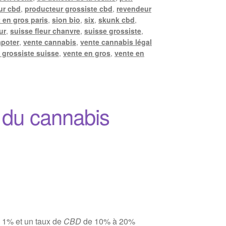
ur cbd
,
producteur grossiste cbd
,
revendeur
 en gros paris
,
sion bio
,
six
,
skunk cbd
,
ur
,
suisse fleur chanvre
,
suisse grossiste
,
apoter
,
vente cannabis
,
vente cannabis légal
 grossiste suisse
,
vente en gros
,
vente en
 du cannabis
 1% et un taux de
CBD
de 10% à 20%