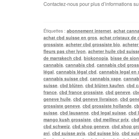
Contactez-nous pour plus d’informations su
Étiquettes :
abonnement internet
,
achat canna
achat cbd suisse en gros
,
achat cristaux de 
grossiste
,
acheter cbd grossiste bio
,
acheter
fleurs pas cher lyon
,
acheter huile cbd suiss
de marrakech cbd
,
biokonopia
,
bisse de sio
cannabis
,
cannabis cbd
,
cannabis cbd gross
légal
,
cannabis légal cbd
,
cannabis legal en 
cannabis suisse cbd
,
cannabis vape
,
cannab
suisse
,
cbd blüten
,
cbd blüten kaufen
,
cbd c
france
,
cbd france grossiste
,
cbd geneve
,
cb
geneve huile
,
cbd geneve livraison
,
cbd gene
grossiste geneve
,
cbd grossiste hollande
,
cb
suisse
,
cbd lausanne
,
cbd legal suisse
,
cbd 
mango kush grossiste
,
cbd meilleur prix
,
cbd
cbd schweiz
,
cbd shop geneve
,
cbd shop gr
avi
,
cbd suisse avis
,
cbd suisse bio
,
cbd suis