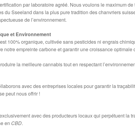
ertification par laboratoire agréé. Nous voulons le maximum de 
res du Sseeland dans la plus pure tradition des chanvriers suiss
espectueuse de l’environnement.
gique et Environnement
est 100% organique, cultivée sans pesticides ni engrais chimi
re notre empreinte carbone et garantir une croissance optimale 
produire la meilleure cannabis tout en respectant l’environnemen
laborons avec des entreprises locales pour garantir la traçabili
e peut nous offrir !
exclusivement avec des producteurs locaux qui perpétuent la tra
che en
CBD
.