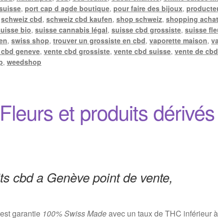
 suisse
,
port cap d agde boutique
,
pour faire des bijoux
,
producte
,
schweiz cbd
,
schweiz cbd kaufen
,
shop schweiz
,
shopping achat
suisse bio
,
suisse cannabis légal
,
suisse cbd grossiste
,
suisse fle
len
,
swiss shop
,
trouver un grossiste en cbd
,
vaporette maison
,
v
 cbd geneve
,
vente cbd grossiste
,
vente cbd suisse
,
vente de cbd
p
,
weedshop
leurs et produits dérivés
s cbd a Genève point de vente,
est garantie
100% Swiss Made
avec un taux de THC inférieur à