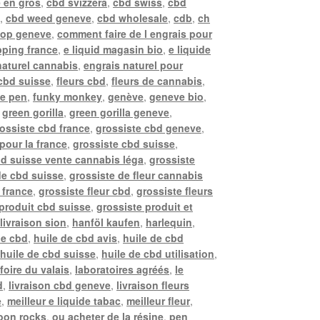
 en gros
,
cbd svizzera
,
cbd swiss
,
cbd
e
,
cbd weed geneve
,
cbd wholesale
,
cdb
,
ch
hop geneve
,
comment faire de l engrais pour
ping france
,
e liquid magasin bio
,
e liquide
naturel cannabis
,
engrais naturel pour
 cbd suisse
,
fleurs cbd
,
fleurs de cannabis
,
pe pen
,
funky monkey
,
genève
,
geneve bio
,
,
green gorilla
,
green gorilla geneve
,
ossiste cbd france
,
grossiste cbd geneve
,
pour la france
,
grossiste cbd suisse
,
bd suisse vente cannabis léga
,
grossiste
de cbd suisse
,
grossiste de fleur cannabis
 france
,
grossiste fleur cbd
,
grossiste fleurs
 produit cbd suisse
,
grossiste produit et
livraison sion
,
hanföl kaufen
,
harlequin
,
de cbd
,
huile de cbd avis
,
huile de cbd
,
huile de cbd suisse
,
huile de cbd utilisation
,
 foire du valais
,
laboratoires agréés
,
le
d
,
livraison cbd geneve
,
livraison fleurs
e
,
meilleur e liquide tabac
,
meilleur fleur
,
oon rocks
,
ou acheter de la résine
,
pen