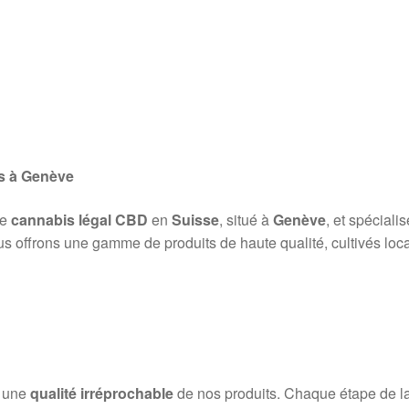
s à Genève
de
cannabis légal CBD
en
Suisse
, situé à
Genève
, et spéciali
us offrons une gamme de produits de haute qualité, cultivés loca
r une
qualité irréprochable
de nos produits. Chaque étape de la p