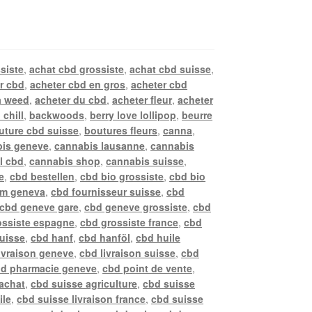
siste
,
achat cbd grossiste
,
achat cbd suisse
,
r cbd
,
acheter cbd en gros
,
acheter cbd
a weed
,
acheter du cbd
,
acheter fleur
,
acheter
 chill
,
backwoods
,
berry love lollipop
,
beurre
uture cbd suisse
,
boutures fleurs
,
canna
,
is geneve
,
cannabis lausanne
,
cannabis
l cbd
,
cannabis shop
,
cannabis suisse
,
e
,
cbd bestellen
,
cbd bio grossiste
,
cbd bio
rm geneva
,
cbd fournisseur suisse
,
cbd
cbd geneve gare
,
cbd geneve grossiste
,
cbd
ossiste espagne
,
cbd grossiste france
,
cbd
suisse
,
cbd hanf
,
cbd hanföl
,
cbd huile
ivraison geneve
,
cbd livraison suisse
,
cbd
d pharmacie geneve
,
cbd point de vente
,
achat
,
cbd suisse agriculture
,
cbd suisse
ile
,
cbd suisse livraison france
,
cbd suisse