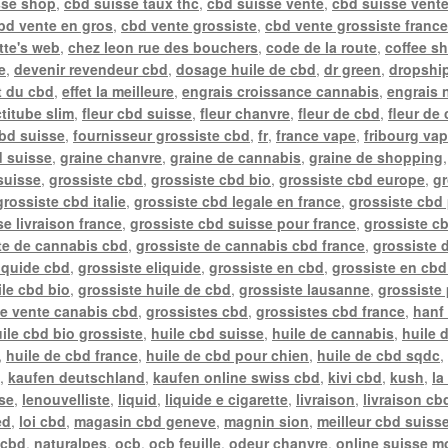
sse shop
,
cbd suisse taux thc
,
cbd suisse vente
,
cbd suisse vente
bd vente en gros
,
cbd vente grossiste
,
cbd vente grossiste franc
tte's web
,
chez leon rue des bouchers
,
code de la route
,
coffee s
e
,
devenir revendeur cbd
,
dosage huile de cbd
,
dr green
,
dropship
t du cbd
,
effet la meilleure
,
engrais croissance cannabis
,
engrais 
actitube slim
,
fleur cbd suisse
,
fleur chanvre
,
fleur de cbd
,
fleur de
cbd suisse
,
fournisseur grossiste cbd
,
fr
,
france vape
,
fribourg va
d suisse
,
graine chanvre
,
graine de cannabis
,
graine de shopping
suisse
,
grossiste cbd
,
grossiste cbd bio
,
grossiste cbd europe
,
gr
grossiste cbd italie
,
grossiste cbd legale en france
,
grossiste cbd 
e livraison france
,
grossiste cbd suisse pour france
,
grossiste c
te de cannabis cbd
,
grossiste de cannabis cbd france
,
grossiste 
liquide cbd
,
grossiste eliquide
,
grossiste en cbd
,
grossiste en cbd
ile cbd bio
,
grossiste huile de cbd
,
grossiste lausanne
,
grossiste
te vente canabis cbd
,
grossistes cbd
,
grossistes cbd france
,
hanf 
ile cbd bio grossiste
,
huile cbd suisse
,
huile de cannabis
,
huile 
,
huile de cbd france
,
huile de cbd pour chien
,
huile de cbd sqdc
e
,
kaufen deutschland
,
kaufen online swiss cbd
,
kivi cbd
,
kush
,
la
sse
,
lenouvelliste
,
liquid
,
liquide e cigarette
,
livraison
,
livraison cb
ed
,
loi cbd
,
magasin cbd geneve
,
magnin sion
,
meilleur cbd suiss
 cbd
,
naturalpes
,
ocb
,
ocb feuille
,
odeur chanvre
,
online suisse m