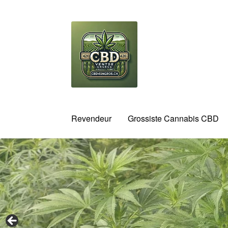
Aller
Aller
à
au
la
contenu
navigation
Revendeur
Grossiste Cannabis CBD