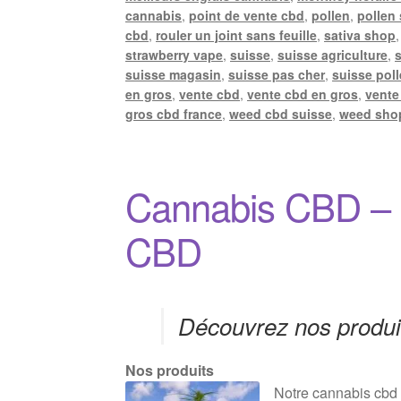
cannabis
,
point de vente cbd
,
pollen
,
pollen
cbd
,
rouler un joint sans feuille
,
sativa shop
strawberry vape
,
suisse
,
suisse agriculture
,
suisse magasin
,
suisse pas cher
,
suisse pol
en gros
,
vente cbd
,
vente cbd en gros
,
vente
gros cbd france
,
weed cbd suisse
,
weed sho
Cannabis CBD – F
CBD
Découvrez nos produit
Nos produits
Notre cannabis cbd 