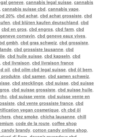
egal geneve
,
cannabis legal suisse
,
cannabis
,
cannabis suisse cbd
,
cannabis vape
,
bd 20%
,
cbd achat
,
cbd achat grossiste
,
cbd
aufen
,
cbd blüten kaufen deutschland
,
cbd
,
cbd en gros
,
cbd engros
,
cbd farm
,
cbd
 geneve cornavin
,
cbd geneve eaux vives
,
bd gmbh
,
cbd gras schweiz
,
cbd grossiste
,
llande
,
cbd grossiste lausanne
,
cbd
ile
,
cbd huile suisse
,
cbd kapseln
,
cbd
z
,
cbd livraison
,
cbd livraison france
d oil
,
cbd oilm cbd legal suisse
,
cbd öl bern
,
 produkte
,
cbd samen
,
cbd samen schweiz
,
uisse
,
cbd stecklinge
,
cbd suisse
,
cbd suisse
 gros
,
cbd suisse grossiste
,
cbd suisse huile
,
 thc
,
cbd suisse vente
,
cbd suisse vente en
ossiste
,
cbd vente grossiste france
,
cbd
rtification vegan cosmetique
,
ch cbd öl
chers
,
chez smoke
,
chicha lausanne
,
chill
remium
,
code de la route
,
coffee shop
n candy brandy
,
cotton candy online shop
,
rivati di fiore
,
devenir revendeur cbd
,