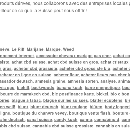
duits dérivés, nous collaborons avec des entreprises locales pou
lleur de ce que la Suisse peut nous offrir !
nève
,
Le Riff
,
Marijane
,
Marque
,
Weed
nnement internet
,
accessoire cheveux mariage pas cher
,
achat c
siste
,
achat cbd suisse
,
achat cbd suisse en gros
,
achat cristaux
n gros
,
acheter cbd grossiste
,
acheter cbd grossiste bio
,
acheter 
acheter en ligne en suisse
,
acheter fleur
,
acheter fleurs pas cher 
assador deutsch
,
amnesia graine
,
amnesia sorten
,
analyse
,
anima
vis gap
,
b chill
,
backwoods
,
banana kush
,
barre energetique
,
bau
,
beurre de marrakech cbd
,
bic postfinance karte
,
bickel
,
bio c bon
oires
,
blague à tabac
,
blague sur les suisses
,
blatter ecublens
,
bl
en weiß
,
blunt
,
blunt deutsch
,
blunt roulage
,
blüten
,
body leggeri
 ligne
,
boutique du chanvre vevey
,
boutique vente flash
,
bouture
calm deutsch
,
canal suisse
,
candy kush
,
canna
,
cannabinoid
,
can
bis cbd suisse
,
cannabis cbd suisse grossiste
,
cannabis en sui