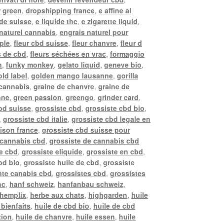
r green
,
dropshipping france
,
e affine al
ide suisse
,
e liquide thc
,
e zigarette liquid
,
naturel cannabis
,
engrais naturel pour
pple
,
fleur cbd suisse
,
fleur chanvre
,
fleur d
s de cbd
,
fleurs séchées en vrac
,
formaggio
n
,
funky monkey
,
gelato liquid
,
geneve bio
,
old label
,
golden mango lausanne
,
gorilla
 cannabis
,
graine de chanvre
,
graine de
nne
,
green passion
,
greengo
,
grinder card
,
bd suisse
,
grossiste cbd
,
grossiste cbd bio
,
,
grossiste cbd italie
,
grossiste cbd legale en
aison france
,
grossiste cbd suisse pour
 cannabis cbd
,
grossiste de cannabis cbd
de cbd
,
grossiste eliquide
,
grossiste en cbd
,
bd bio
,
grossiste huile de cbd
,
grossiste
nte canabis cbd
,
grossistes cbd
,
grossistes
hc
,
hanf schweiz
,
hanfanbau schweiz
,
hemplix
,
herbe aux chats
,
highgarden
,
huile
 bienfaits
,
huile de cbd bio
,
huile de cbd
tion
,
huile de chanvre
,
huile essen
,
huile