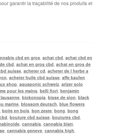
r garantir la traçabilité de nos produits et
annabis cbd en gros
,
achat cbd
,
achat cbd en
 de cbd
,
achat en gros cbd
,
achat en gros de
cbd suisse
,
acheter cd
,
acheter de l herbe a
lyon
,
acheter huile cbd suisse
,
affe kaufen
ux shop
,
aquaponic schweiz
,
arizer solo
me pour les mains
,
belli fiori
,
benjamin
 lausanne
,
biokonopia
,
bisse de sion
,
black
eu marine
,
blossom deutsch
,
blue flowers
,
boite en bois
,
bon zeste
,
bong
,
bong
 cbd
,
bouture cbd suisse
,
boutures cbd
,
nabinoide
,
cannabis
,
cannabis blatt
,
sse
,
cannabis geneve
,
cannabis high
,