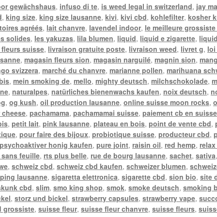
oor gewächshaus
,
infuso di te
,
is weed legal in switzerland
,
jay m
d
,
king size
,
king size lausanne
,
kivi
,
kivi cbd
,
kohlefilter
,
kosher k
toires agréés
,
lait chanvre
,
lavendel indoor
,
le meilleure grossiste
es solides
,
les yakuzas
,
lila blumen
,
liquid
,
liquid e zigarette
,
liqui
 fleurs suisse
,
livraison gratuite poste
,
livraison weed
,
livret g
,
lo
usanne
,
magasin fleurs sion
,
magasin narguilé
,
magnin sion
,
mang
go svizzera
,
marché du chanvre
,
marianne pollen
,
marihuana sch
bis
,
mein smoking de
,
mello
,
mighty deutsch
,
milchschokolade
,
m
nne
,
naturalpes
,
natürliches bienenwachs kaufen
,
noix deutsch
,
n
og
,
og kush
,
oil production lausanne
,
online suisse moon rocks
,
o
 cheese
,
pachamama
,
pachamamai suisse
,
paiement cb en suiss
bis
,
petit lait
,
pink lausanne
,
plateau en bois
,
point de vente cbd
,
tique
,
pour faire des bijoux
,
probiotique suisse
,
producteur cbd
,
psychoaktiver honig kaufen
,
pure joint
,
raisin oil
,
red hemp
,
relax
 sans feuille
,
rts plus belle
,
rue de bourg lausanne
,
sachet
,
sativa
twe
,
schweiz cbd
,
schweiz cbd kaufen
,
schweizer blumen
,
schweiz
ping lausanne
,
sigaretta elettronica
,
sigarette cbd
,
sion bio
,
site
skunk cbd
,
slim
,
smo king shop
,
smok
,
smoke deutsch
,
smoking b
ckel
,
storz und bickel
,
strawberry capsules
,
strawberry vape
,
succ
 grossiste
,
suisse fleur
,
suisse fleur chanvre
,
suisse fleurs
,
suiss