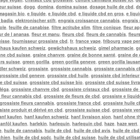
teur suisse
,
dogg
,
domina
,
domina suisse
,
dosage huile de cbd
,
d
 magasin bio
,
e liquide
,
e liquide cbd
,
e liquide cbd en gros
,
e liqu
l badia
,
elektronischer stift
,
engrais croissance cannabis
,
engrais 
ole
,
feuille de canabise
,
filtre actitube slim
,
filtre conique
,
fleur a
ur de l ananas
,
fleur et manu
,
fleurs cbd
,
fleurs de cannabis
,
fleur
uisse
,
fournisseur grossiste cbd
,
fr
,
france vape
,
fribourg vape pe
haus kaufen schweiz
,
gewächshaus schweiz
,
gimel pharmacie
,
g
ine cbd suisse
,
graine chanvre
,
graine de bonne santé
,
graine de
urs suisse
,
green gorilla
,
green gorilla geneve
,
green gorilla lausa
ler schweiz
,
grossiste
,
grossiste cannabis
,
grossiste cannabis c
grossiste cbd geneve
,
grossiste cbd huile
,
grossiste cbd inferieur
te cbd suisse
,
grossiste cbd suisse bio
,
grossiste cbd suisse livr
léga
,
grossiste chanvre cbd
,
grossiste cristaux cbd
,
grossiste de
 fleur cannabis cbd
,
grossiste de fleurs de cbd
,
grossiste e liqui
grossiste fleurs cannabis
,
grossiste france cbd
,
grossiste huile c
siste produit et dérivé en cbd
,
grossiste suisse cbd
,
grossiste ve
anf kaufen
,
hanf kaufen schweiz
,
hanf livraison sion
,
hanf ohne t
anföl kaufen
,
harlekin
,
harlequin
,
harlequin cbd
,
haze
,
haze wert
,
e
,
huile de cannabis
,
huile de cbd
,
huile de cbd avis
,
huile de cbd
chien
,
huile de cbd sqdc
,
huile de cbd suisse
,
huile de cbd utilisa