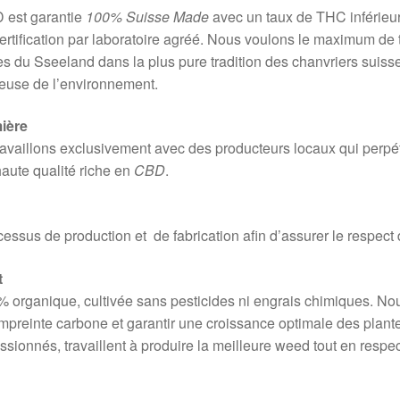
 est garantie
100% Suisse Made
avec un taux de THC inférieur
ertification par laboratoire agréé. Nous voulons le maximum de 
res du Sseeland dans la plus pure tradition des chanvriers suiss
ueuse de l’environnement.
ière
availlons exclusivement avec des producteurs locaux qui perpétu
haute qualité riche en
CBD
.
ocessus de production et de fabrication afin d’assurer le respec
t
 organique, cultivée sans pesticides ni engrais chimiques. Nou
mpreinte carbone et garantir une croissance optimale des plante
ssionnés, travaillent à produire la meilleure weed tout en respe