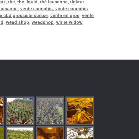
atz
,
thc
,
thc liquid
,
thé lausanne
,
tinktur
,
lausanne
,
vente cannabis
,
vente cannabis
e cbd grossiste suisse
,
vente en gros
,
vente
nd
,
weed shop
,
weedshop
,
white widow