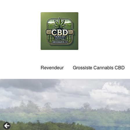
Aller
Aller
à
au
la
contenu
navigation
Revendeur
Grossiste Cannabis CBD