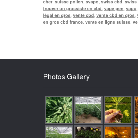
cher
,
suisse pollen
,
svapo
,
swiss cbd
,
swiss
trouver un grossiste en cbd
,
vape pen
,
vapo
légal en gros
,
vente cbd
,
vente cbd en gros
,
en gros cbd france
,
vente en ligne suisse
,
ve
Photos Gallery