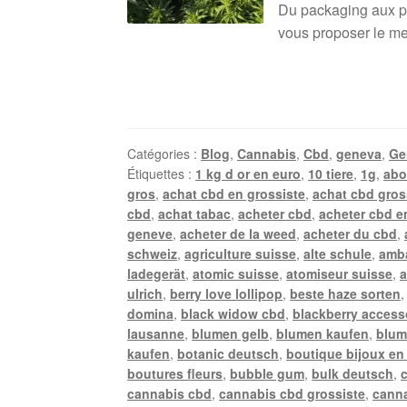
Du packaging aux pro
vous proposer le mei
Catégories :
Blog
,
Cannabis
,
Cbd
,
geneva
,
Ge
Étiquettes :
1 kg d or en euro
,
10 tiere
,
1g
,
abo
gros
,
achat cbd en grossiste
,
achat cbd gros
cbd
,
achat tabac
,
acheter cbd
,
acheter cbd e
geneve
,
acheter de la weed
,
acheter du cbd
,
schweiz
,
agriculture suisse
,
alte schule
,
amb
ladegerät
,
atomic suisse
,
atomiseur suisse
,
a
ulrich
,
berry love lollipop
,
beste haze sorten
domina
,
black widow cbd
,
blackberry access
lausanne
,
blumen gelb
,
blumen kaufen
,
blum
kaufen
,
botanic deutsch
,
boutique bijoux en
boutures fleurs
,
bubble gum
,
bulk deutsch
,
cannabis cbd
,
cannabis cbd grossiste
,
canna