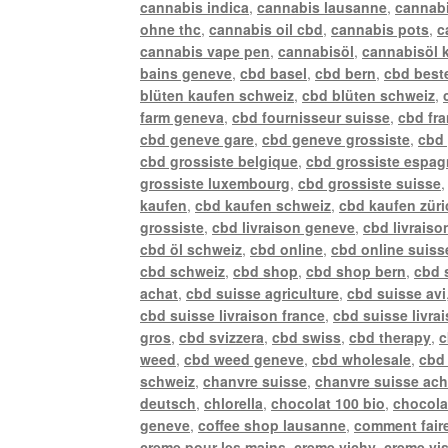
cannabis indica
,
cannabis lausanne
,
cannabi
ohne thc
,
cannabis oil cbd
,
cannabis pots
,
c
cannabis vape pen
,
cannabisöl
,
cannabisöl 
bains geneve
,
cbd basel
,
cbd bern
,
cbd best
blüten kaufen schweiz
,
cbd blüten schweiz
,
farm geneva
,
cbd fournisseur suisse
,
cbd fr
cbd geneve gare
,
cbd geneve grossiste
,
cbd 
cbd grossiste belgique
,
cbd grossiste espa
grossiste luxembourg
,
cbd grossiste suisse
kaufen
,
cbd kaufen schweiz
,
cbd kaufen züri
grossiste
,
cbd livraison geneve
,
cbd livraiso
cbd öl schweiz
,
cbd online
,
cbd online suiss
cbd schweiz
,
cbd shop
,
cbd shop bern
,
cbd 
achat
,
cbd suisse agriculture
,
cbd suisse avi
cbd suisse livraison france
,
cbd suisse livra
gros
,
cbd svizzera
,
cbd swiss
,
cbd therapy
,
c
weed
,
cbd weed geneve
,
cbd wholesale
,
cbd 
schweiz
,
chanvre suisse
,
chanvre suisse ach
deutsch
,
chlorella
,
chocolat 100 bio
,
chocola
geneve
,
coffee shop lausanne
,
comment faire
creme pour les mains
,
creme vichy
,
creme vi