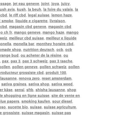
assage
,
jet eau geneve
,
joint
,
joya
,
juicy
,
ush avis
,
kush
,
la beuh
,
la foire du valais
,
la
 cbd
,
le riff cbd
,
legal suisse
,
lemon haze
,
d smoke
,
liquide e cigarette
,
livraison
,
i cbd
,
magasin cbd geneve
,
magasin cbd
o ch fr
,
mango geneve
,
mango haze
,
mango
weiz
,
meilleur cbd suisse
,
meilleur e liquide
onella
,
monella bar
,
monthey horaire cbd
,
omade shop
,
nutrition deutsch
,
ocb
,
ocb
range bud
,
ou acheter de la résine
,
ou
e
,
pax
,
pax 3
,
pax 3 schweiz
,
pax 3 tasche
,
pollen
,
pollen geneve
,
pollen schweiz
,
pollen
producteur grossiste cbd
,
produit 100
,
 lausanne
,
renova zero
,
reset amsterdam
,
,
sativa graines
,
sativa shop
,
sativa weed
,
er käse
,
sensi
,
sftb
,
shisha lausanne
,
shop
 de shopping en ligne suisse
,
site de vente en
lue papers
,
smoking kaufen
,
sour diesel
,
oso
,
sucette bio
,
suisse
,
suisse agriculture
,
e grossiste
,
suisse magasin
,
suisse pas