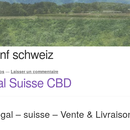
nf schweiz
os
—
Laisser un commentaire
al Suisse CBD
gal – suisse – Vente & Livrais