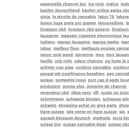
essentielle chanvre bio
,
ice rock
,
indica
,
ind
kaufen deutschland
,
kaufen online swiss cb
gioia
,
la récolte de cannabis
,
labor 79
,
labora
lemon haze preis pro gramm
,
lenouvelliste
,
l
livraison cbd
,
livraison cbd geneve
,
livraison
lausanne
,
magasin cigarette electronique la
italiano
,
mango lausanne
,
mango marke
,
man
tabac
,
meilleur fleur
,
meilleurs engrais canna
moon rock weed
,
moyenne
,
myo
,
myo lausa
feuille
,
ocb rolls
,
odeur chanvre
,
og fume la 
acheter une pipe
,
outdoor cannabis
,
outdoor
paypal mit postfinance bezahlen
,
pen canna
suisse
,
pompelmi rossi
,
port cap d agde bou
produzent
,
promo elec
,
proteine de chanvre
,
revendeur cbd
,
ribes nero
,
riff
,
rouler un joint
schnittreste
,
schwarze blumen
,
schwarze wi
schweiz
,
shopping achat en gros paris
,
shop
ligne suisse
,
site vente en ligne suisse
,
six
,
squash blossom deutsch
,
starbuds
,
storz bi
suisse bio
,
suisse cannabis légal
,
suisse cbd