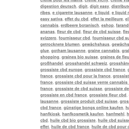
digestion deutsch
,
digit
,
digit easy
,
distribu
ribes
,
e cigarette lausanne
,
e liquid
,
e liquid
easy sativa
,
effet du cbd
,
effet la meilleure
,
e
cannabis
,
erdbeere botanisch
,
eshop
,
farand
ananas
,
fleur de cbd
,
fleur de cbd suisse
,
fle
svizzero
,
fournisseur cbd
,
fournisseur cbd s
getrocknete blumen
,
gewächshaus
,
gewächs
glue
,
gotham lausanne
,
graine cannabis
,
gra
shopping
,
graines bio suisse
,
graines de fle
großhandel
,
grosshandel schweiz
,
grosshänd
grossiste cbd europe
,
grossiste cbd france
,
france
,
grossiste cbd pour la france
,
grossis
france
,
grossiste cbd suisse vente cannabis 
france
,
grossiste de cbd suisse
,
grossiste de
grossiste en cbd france
,
grossiste fleur cbd
,
lausanne
,
grossiste produit cbd suisse
,
gros
cbd france
,
günstige bongs online kaufen
,
h
hanfkiosk
,
hanfkosmetik kaufen
,
hanfmehl
,
h
cbd
,
huile cbd bio grossiste
,
huile cbd suiss
effet
,
huile de cbd france
,
huile de cbd pour 