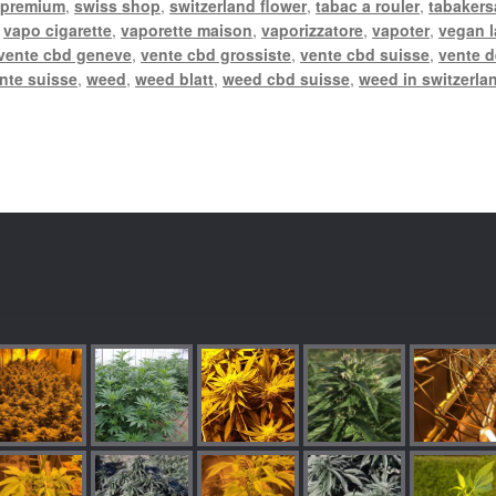
 premium
,
swiss shop
,
switzerland flower
,
tabac a rouler
,
tabakers
,
vapo cigarette
,
vaporette maison
,
vaporizzatore
,
vapoter
,
vegan 
vente cbd geneve
,
vente cbd grossiste
,
vente cbd suisse
,
vente d
nte suisse
,
weed
,
weed blatt
,
weed cbd suisse
,
weed in switzerla