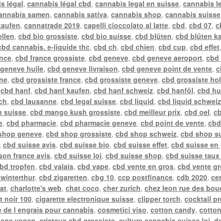
s légal
,
cannabis légal cbd
,
cannabis legal en suisse
,
cannabis l
annabis samen
,
cannabis sativa
,
cannabis shop
,
cannabis suisse
kaufen
,
cannatrade 2019
,
capelli cioccolato al latte
,
cbd
,
cbd 07
,
c
ellen
,
cbd bio grossiste
,
cbd bio suisse
,
cbd blüten
,
cbd blüten k
cbd cannabis. e-liquide thc
,
cbd ch
,
cbd chien
,
cbd cup
,
cbd effet
ance
,
cbd france grossiste
,
cbd geneve
,
cbd geneve aeroport
,
cbd
geneve huile
,
cbd geneve livraison
,
cbd geneve point de vente
,
c
gne
,
cbd grossiste france
,
cbd grossiste geneve
,
cbd grossiste ho
,
cbd hanf
,
cbd hanf kaufen
,
cbd hanf schweiz
,
cbd hanföl
,
cbd hu
ch
,
cbd lausanne
,
cbd legal suisse
,
cbd liquid
,
cbd liquid schwei
n suisse
,
cbd mango kush grossiste
,
cbd meilleur prix
,
cbd oel
,
cb
e
,
cbd pharmacie
,
cbd pharmacie geneve
,
cbd point de vente
,
cbd
shop geneve
,
cbd shop grossiste
,
cbd shop schweiz
,
cbd shop s
,
cbd suisse avis
,
cbd suisse bio
,
cbd suisse effet
,
cbd suisse en
ison france avis
,
cbd suisse loi
,
cbd suisse shop
,
cbd suisse taux
bd tropfen
,
cbd valais
,
cbd vape
,
cbd vente en gros
,
cbd vente gr
winterthur
,
cbd zigaretten
,
cbg 10
,
ccp postfinance
,
cdb 2020
,
ce
at
,
charlotte's web
,
chat coco
,
cher zurich
,
chez leon rue des bou
t noir 100
,
cigarette electronique suisse
,
clipper torch
,
cocktail p
 de l engrais pour cannabis
,
cosmetici viso
,
cotton candy
,
cotto
sage vegan
,
cristaux cbd grossiste
,
culture cannabis suisse loi
,
de