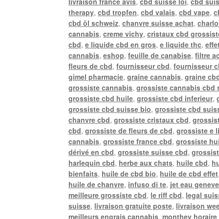
livraison france avis
,
cbd suisse loi
,
cbd sui
therapy
,
cbd tropfen
,
cbd valais
,
cbd vape
,
c
cbd öl schweiz
,
chanvre suisse achat
,
charlo
cannabis
,
creme vichy
,
cristaux cbd grossist
cbd
,
e liquide cbd en gros
,
e liquide thc
,
effe
cannabis
,
eshop
,
feuille de canabise
,
filtre 
fleurs de cbd
,
fournisseur cbd
,
fournisseur 
gimel pharmacie
,
graine cannabis
,
graine cb
grossiste cannabis
,
grossiste cannabis cbd 
grossiste cbd huile
,
grossiste cbd inferieur
,
grossiste cbd suisse bio
,
grossiste cbd suiss
chanvre cbd
,
grossiste cristaux cbd
,
grossis
cbd
,
grossiste de fleurs de cbd
,
grossiste e 
cannabis
,
grossiste france cbd
,
grossiste hu
dérivé en cbd
,
grossiste suisse cbd
,
grossis
harlequin cbd
,
herbe aux chats
,
huile cbd
,
hu
bienfaits
,
huile de cbd bio
,
huile de cbd effet
huile de chanvre
,
infuso di te
,
jet eau genev
meilleure grossiste cbd
,
le riff cbd
,
legal sui
suisse
,
livraison gratuite poste
,
livraison we
meilleurs engrais cannabis
,
monthey horaire