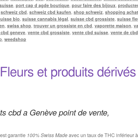
 suisse
,
port cap d agde boutique
,
pour faire des bijoux
,
producte
,
schweiz cbd
,
schweiz cbd kaufen
,
shop schweiz
,
shopping achat
suisse bio
,
suisse cannabis légal
,
suisse cbd grossiste
,
suisse fle
len
,
swiss shop
,
trouver un grossiste en cbd
,
vaporette maison
,
v
 cbd geneve
,
vente cbd grossiste
,
vente cbd suisse
,
vente de cbd
p
,
weedshop
leurs et produits dérivés
s cbd a Genève point de vente,
est garantie
100% Swiss Made
avec un taux de THC inférieur à