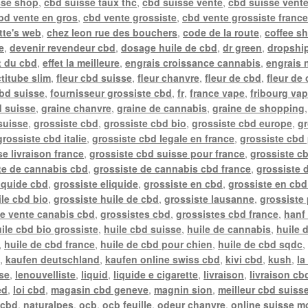
sse shop
,
cbd suisse taux thc
,
cbd suisse vente
,
cbd suisse vente
bd vente en gros
,
cbd vente grossiste
,
cbd vente grossiste franc
tte's web
,
chez leon rue des bouchers
,
code de la route
,
coffee s
e
,
devenir revendeur cbd
,
dosage huile de cbd
,
dr green
,
dropship
t du cbd
,
effet la meilleure
,
engrais croissance cannabis
,
engrais 
actitube slim
,
fleur cbd suisse
,
fleur chanvre
,
fleur de cbd
,
fleur de
cbd suisse
,
fournisseur grossiste cbd
,
fr
,
france vape
,
fribourg va
d suisse
,
graine chanvre
,
graine de cannabis
,
graine de shopping
suisse
,
grossiste cbd
,
grossiste cbd bio
,
grossiste cbd europe
,
gr
grossiste cbd italie
,
grossiste cbd legale en france
,
grossiste cbd 
e livraison france
,
grossiste cbd suisse pour france
,
grossiste c
te de cannabis cbd
,
grossiste de cannabis cbd france
,
grossiste 
liquide cbd
,
grossiste eliquide
,
grossiste en cbd
,
grossiste en cbd
ile cbd bio
,
grossiste huile de cbd
,
grossiste lausanne
,
grossiste
te vente canabis cbd
,
grossistes cbd
,
grossistes cbd france
,
hanf 
ile cbd bio grossiste
,
huile cbd suisse
,
huile de cannabis
,
huile 
,
huile de cbd france
,
huile de cbd pour chien
,
huile de cbd sqdc
e
,
kaufen deutschland
,
kaufen online swiss cbd
,
kivi cbd
,
kush
,
la
sse
,
lenouvelliste
,
liquid
,
liquide e cigarette
,
livraison
,
livraison cb
ed
,
loi cbd
,
magasin cbd geneve
,
magnin sion
,
meilleur cbd suiss
 cbd
,
naturalpes
,
ocb
,
ocb feuille
,
odeur chanvre
,
online suisse m