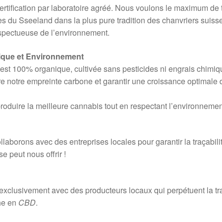
ertification par laboratoire agréé. Nous voulons le maximum de 
res du Sseeland dans la plus pure tradition des chanvriers suiss
espectueuse de l’environnement.
gique et Environnement
est 100% organique, cultivée sans pesticides ni engrais chimi
re notre empreinte carbone et garantir une croissance optimale 
produire la meilleure cannabis tout en respectant l’environnemen
laborons avec des entreprises locales pour garantir la traçabili
e peut nous offrir !
exclusivement avec des producteurs locaux qui perpétuent la tra
che en
CBD
.