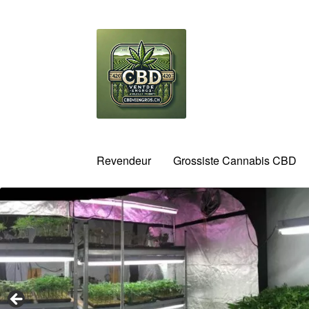
Aller
Aller
à
au
la
contenu
navigation
Revendeur
Grossiste Cannabis CBD