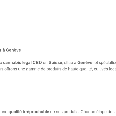
s à Genève
de
cannabis légal CBD
en
Suisse
, situé à
Genève
, et spéciali
us offrons une gamme de produits de haute qualité, cultivés loca
r une
qualité irréprochable
de nos produits. Chaque étape de la p