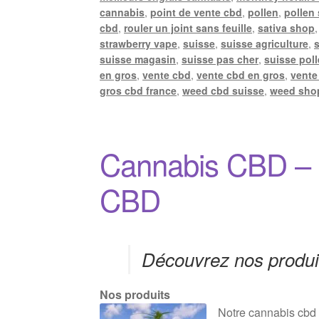
cannabis
,
point de vente cbd
,
pollen
,
pollen
cbd
,
rouler un joint sans feuille
,
sativa shop
strawberry vape
,
suisse
,
suisse agriculture
,
suisse magasin
,
suisse pas cher
,
suisse pol
en gros
,
vente cbd
,
vente cbd en gros
,
vente
gros cbd france
,
weed cbd suisse
,
weed sho
Cannabis CBD – F
CBD
Découvrez nos produit
Nos produits
Notre cannabis cbd 