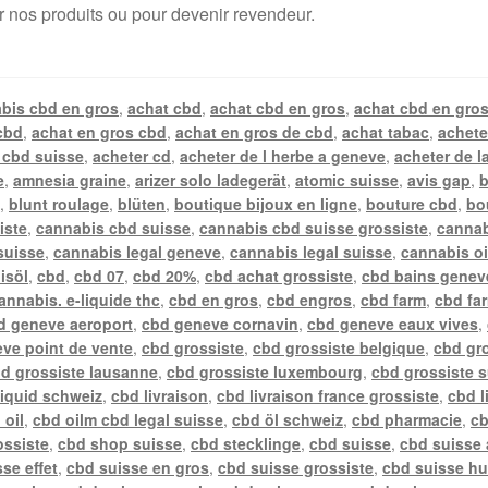
r nos produits ou pour devenir revendeur.
bis cbd en gros
,
achat cbd
,
achat cbd en gros
,
achat cbd en gros
cbd
,
achat en gros cbd
,
achat en gros de cbd
,
achat tabac
,
achete
 cbd suisse
,
acheter cd
,
acheter de l herbe a geneve
,
acheter de l
e
,
amnesia graine
,
arizer solo ladegerät
,
atomic suisse
,
avis gap
,
b
n
,
blunt roulage
,
blüten
,
boutique bijoux en ligne
,
bouture cbd
,
bo
iste
,
cannabis cbd suisse
,
cannabis cbd suisse grossiste
,
cannab
suisse
,
cannabis legal geneve
,
cannabis legal suisse
,
cannabis oi
isöl
,
cbd
,
cbd 07
,
cbd 20%
,
cbd achat grossiste
,
cbd bains genev
annabis. e-liquide thc
,
cbd en gros
,
cbd engros
,
cbd farm
,
cbd fa
d geneve aeroport
,
cbd geneve cornavin
,
cbd geneve eaux vives
,
ve point de vente
,
cbd grossiste
,
cbd grossiste belgique
,
cbd gr
d grossiste lausanne
,
cbd grossiste luxembourg
,
cbd grossiste 
liquid schweiz
,
cbd livraison
,
cbd livraison france grossiste
,
cbd l
 oil
,
cbd oilm cbd legal suisse
,
cbd öl schweiz
,
cbd pharmacie
,
cb
ossiste
,
cbd shop suisse
,
cbd stecklinge
,
cbd suisse
,
cbd suisse 
se effet
,
cbd suisse en gros
,
cbd suisse grossiste
,
cbd suisse hu