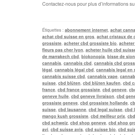
Contactez-nous pour plus d’informations su
Étiquettes :
abonnement internet
,
achat canna
achat cbd suisse en gros
,
achat cristaux de 
grossiste
,
acheter cbd grossiste bio
,
acheter
fleurs pas cher lyon
,
acheter huile cbd suiss
de marrakech cbd
,
biokonopia
,
bisse de sio
cannabis
,
cannabis cbd
,
cannabis cbd gross
légal
,
cannabis légal cbd
,
cannabis legal en 
cannabis suisse cbd
,
cannabis vape
,
cannab
suisse
,
cbd blüten
,
cbd blüten kaufen
,
cbd c
france
,
cbd france grossiste
,
cbd geneve
,
cb
geneve huile
,
cbd geneve livraison
,
cbd gene
grossiste geneve
,
cbd grossiste hollande
,
cb
suisse
,
cbd lausanne
,
cbd legal suisse
,
cbd 
mango kush grossiste
,
cbd meilleur prix
,
cbd
cbd schweiz
,
cbd shop geneve
,
cbd shop gr
avi
,
cbd suisse avis
,
cbd suisse bio
,
cbd suis