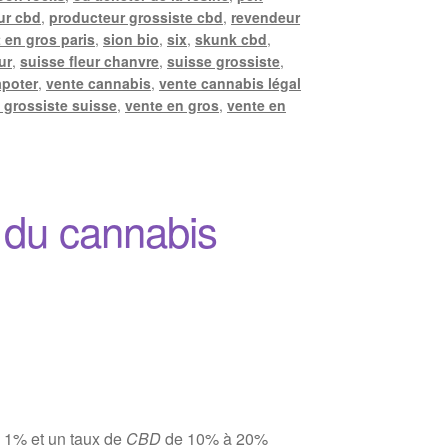
ur cbd
,
producteur grossiste cbd
,
revendeur
 en gros paris
,
sion bio
,
six
,
skunk cbd
,
ur
,
suisse fleur chanvre
,
suisse grossiste
,
apoter
,
vente cannabis
,
vente cannabis légal
 grossiste suisse
,
vente en gros
,
vente en
 du cannabis
 1% et un taux de
CBD
de 10% à 20%