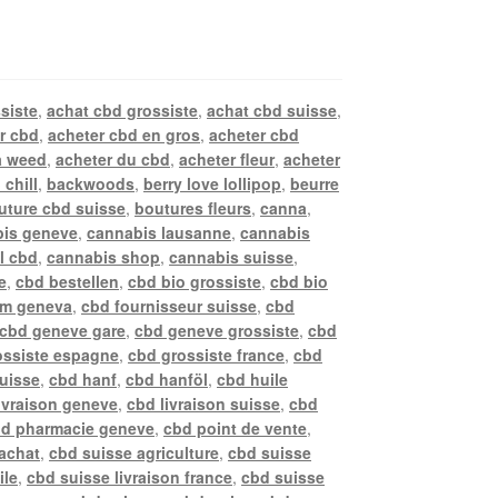
siste
,
achat cbd grossiste
,
achat cbd suisse
,
r cbd
,
acheter cbd en gros
,
acheter cbd
a weed
,
acheter du cbd
,
acheter fleur
,
acheter
 chill
,
backwoods
,
berry love lollipop
,
beurre
uture cbd suisse
,
boutures fleurs
,
canna
,
is geneve
,
cannabis lausanne
,
cannabis
l cbd
,
cannabis shop
,
cannabis suisse
,
e
,
cbd bestellen
,
cbd bio grossiste
,
cbd bio
rm geneva
,
cbd fournisseur suisse
,
cbd
cbd geneve gare
,
cbd geneve grossiste
,
cbd
ossiste espagne
,
cbd grossiste france
,
cbd
suisse
,
cbd hanf
,
cbd hanföl
,
cbd huile
ivraison geneve
,
cbd livraison suisse
,
cbd
d pharmacie geneve
,
cbd point de vente
,
achat
,
cbd suisse agriculture
,
cbd suisse
ile
,
cbd suisse livraison france
,
cbd suisse