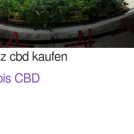
z cbd kaufen
bis CBD