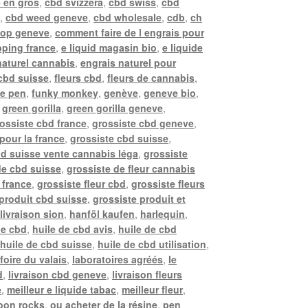
 en gros
,
cbd svizzera
,
cbd swiss
,
cbd
e
,
cbd weed geneve
,
cbd wholesale
,
cdb
,
ch
hop geneve
,
comment faire de l engrais pour
ping france
,
e liquid magasin bio
,
e liquide
naturel cannabis
,
engrais naturel pour
 cbd suisse
,
fleurs cbd
,
fleurs de cannabis
,
pe pen
,
funky monkey
,
genève
,
geneve bio
,
,
green gorilla
,
green gorilla geneve
,
ossiste cbd france
,
grossiste cbd geneve
,
pour la france
,
grossiste cbd suisse
,
bd suisse vente cannabis léga
,
grossiste
de cbd suisse
,
grossiste de fleur cannabis
 france
,
grossiste fleur cbd
,
grossiste fleurs
 produit cbd suisse
,
grossiste produit et
livraison sion
,
hanföl kaufen
,
harlequin
,
de cbd
,
huile de cbd avis
,
huile de cbd
,
huile de cbd suisse
,
huile de cbd utilisation
,
 foire du valais
,
laboratoires agréés
,
le
d
,
livraison cbd geneve
,
livraison fleurs
e
,
meilleur e liquide tabac
,
meilleur fleur
,
oon rocks
,
ou acheter de la résine
,
pen