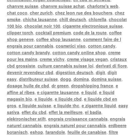
chanvre suisse
,
chanvre suisse achat
,
charlotte's web
,
chat coco
,
cher zurich
,
chez leon rue des bouchers
,
chez
smoke
,
chicha lausanne
,
chill deutsch
,
chlorella
,
chocolat
100 bio
,
chocolat noir 100
,
cigarette electronique suisse
,
clipper torch
,
cocktail premium
,
code de la route
,
coffee
shop geneve
,
coffee shop lausanne
,
comment faire de l
engrais pour cannabis
,
cosmetici viso
,
cotton candy
,
cotton candy brandy
,
cotton candy online shop
,
creme
pour les mains
,
creme vichy
,
creme visage vegan
,
cristaux
cbd grossiste
,
culture cannabis suisse loi
,
derivati di fiore
,
devenir revendeur cbd
,
digestion deutsch
,
digit
,
digit
easy
,
distributeur suisse
,
dogg
,
domina
,
domina suisse
,
dosage huile de cbd
,
dr green
,
dropshipping france
,
e
affine al ribes
,
e cigarette lausanne
,
e liquid
,
e liquid
magasin bio
,
e liquide
,
e liquide cbd
,
e liquide cbd en
gros
,
e liquide suisse
,
e liquide thc
,
e zigarette liquid
,
easy
sativa
,
effet du cbd
,
effet la meilleure
,
el badia
,
elektronischer stift
,
engrais croissance cannabis
,
engrais
naturel cannabis
,
engrais naturel pour cannabis
,
erdbeere
botanisch
,
eshop
,
farandole
,
feuille de canabise
,
filtre