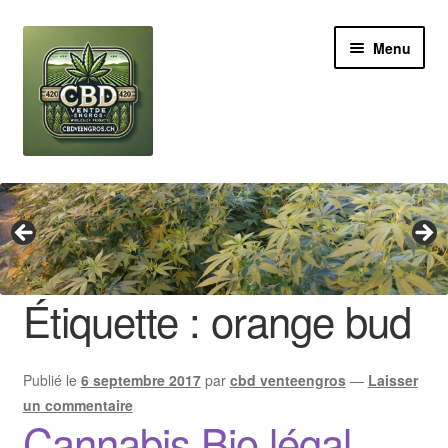
Aller
Aller
Menu
à
au
la
contenu
navigation
Revendeur
Grossiste Cannabis CBD
Huile de CBD
Étiquette :
orange bud
Boutures de CBD
Publié le
6 septembre 2017
par
cbd venteengros
—
Laisser
Brands
un commentaire
Cannabis Bio légal
Contact