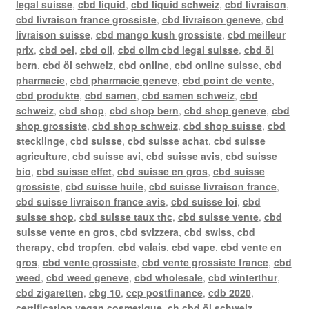
legal suisse
,
cbd liquid
,
cbd liquid schweiz
,
cbd livraison
,
cbd livraison france grossiste
,
cbd livraison geneve
,
cbd
livraison suisse
,
cbd mango kush grossiste
,
cbd meilleur
prix
,
cbd oel
,
cbd oil
,
cbd oilm cbd legal suisse
,
cbd öl
bern
,
cbd öl schweiz
,
cbd online
,
cbd online suisse
,
cbd
pharmacie
,
cbd pharmacie geneve
,
cbd point de vente
,
cbd produkte
,
cbd samen
,
cbd samen schweiz
,
cbd
schweiz
,
cbd shop
,
cbd shop bern
,
cbd shop geneve
,
cbd
shop grossiste
,
cbd shop schweiz
,
cbd shop suisse
,
cbd
stecklinge
,
cbd suisse
,
cbd suisse achat
,
cbd suisse
agriculture
,
cbd suisse avi
,
cbd suisse avis
,
cbd suisse
bio
,
cbd suisse effet
,
cbd suisse en gros
,
cbd suisse
grossiste
,
cbd suisse huile
,
cbd suisse livraison france
,
cbd suisse livraison france avis
,
cbd suisse loi
,
cbd
suisse shop
,
cbd suisse taux thc
,
cbd suisse vente
,
cbd
suisse vente en gros
,
cbd svizzera
,
cbd swiss
,
cbd
therapy
,
cbd tropfen
,
cbd valais
,
cbd vape
,
cbd vente en
gros
,
cbd vente grossiste
,
cbd vente grossiste france
,
cbd
weed
,
cbd weed geneve
,
cbd wholesale
,
cbd winterthur
,
cbd zigaretten
,
cbg 10
,
ccp postfinance
,
cdb 2020
,
certification vegan cosmetique
,
ch cbd öl schweiz
,