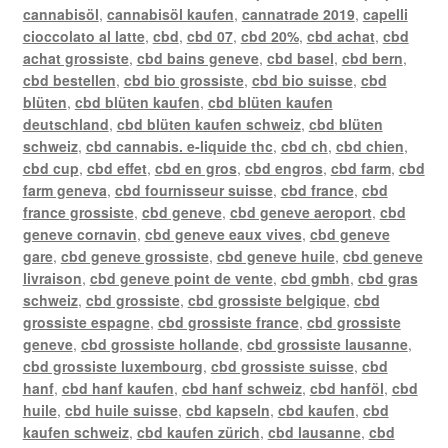
cannabisöl
,
cannabisöl kaufen
,
cannatrade 2019
,
capelli
cioccolato al latte
,
cbd
,
cbd 07
,
cbd 20%
,
cbd achat
,
cbd
achat grossiste
,
cbd bains geneve
,
cbd basel
,
cbd bern
,
cbd bestellen
,
cbd bio grossiste
,
cbd bio suisse
,
cbd
blüten
,
cbd blüten kaufen
,
cbd blüten kaufen
deutschland
,
cbd blüten kaufen schweiz
,
cbd blüten
schweiz
,
cbd cannabis. e-liquide thc
,
cbd ch
,
cbd chien
,
cbd cup
,
cbd effet
,
cbd en gros
,
cbd engros
,
cbd farm
,
cbd
farm geneva
,
cbd fournisseur suisse
,
cbd france
,
cbd
france grossiste
,
cbd geneve
,
cbd geneve aeroport
,
cbd
geneve cornavin
,
cbd geneve eaux vives
,
cbd geneve
gare
,
cbd geneve grossiste
,
cbd geneve huile
,
cbd geneve
livraison
,
cbd geneve point de vente
,
cbd gmbh
,
cbd gras
schweiz
,
cbd grossiste
,
cbd grossiste belgique
,
cbd
grossiste espagne
,
cbd grossiste france
,
cbd grossiste
geneve
,
cbd grossiste hollande
,
cbd grossiste lausanne
,
cbd grossiste luxembourg
,
cbd grossiste suisse
,
cbd
hanf
,
cbd hanf kaufen
,
cbd hanf schweiz
,
cbd hanföl
,
cbd
huile
,
cbd huile suisse
,
cbd kapseln
,
cbd kaufen
,
cbd
kaufen schweiz
,
cbd kaufen zürich
,
cbd lausanne
,
cbd