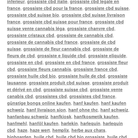
inferieur
,
grossiste cbd italie
,
grossiste cbd legale en
france
,
grossiste cbd pour la france
,
grossiste cbd suisse
,
grossiste cbd suisse bio
,
grossiste cbd suisse livraison
france
,
grossiste cbd suisse pour france
,
grossiste cbd
suisse vente cannabis léga
,
grossiste chanvre cbd
,
grossiste cristaux cbd
,
grossiste de cannabis cbd
,
grossiste de cannabis cbd france
,
grossiste de cbd
suisse
,
grossiste de fleur cannabis cbd
,
grossiste de
fleurs de cbd
,
grossiste e liquide cbd
,
grossiste eliquide
,
grossiste en cbd
,
grossiste en cbd france
,
grossiste fleur
cbd
,
grossiste fleurs cannabis
,
grossiste france cbd
,
grossiste huile cbd bio
,
grossiste huile de cbd
,
grossiste
lausanne
,
grossiste produit cbd suisse
,
grossiste produit
et dérivé en cbd
,
grossiste suisse cbd
,
grossiste vente
canabis cbd
,
grossistes cbd
,
grossistes cbd france
,
günstige bongs online kaufen
,
hanf kaufen
,
hanf kaufen
schweiz
,
hanf livraison sion
,
hanf ohne thc
,
hanf schweiz
,
hanfanbau schweiz
,
hanfkiosk
,
hanfkosmetik kaufen
,
hanfmehl
,
hanföl kaufen
,
harlekin
,
harlequin
,
harlequin
cbd
,
haze
,
haze wert
,
hemplix
,
herbe aux chats
,
highgarden
,
huile cbd
,
huile cbd bio grossiste
,
huile cbd