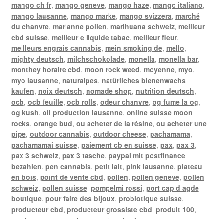
mango ch fr
,
mango geneve
,
mango haze
,
mango italiano
,
mango lausanne
,
mango marke
,
mango svizzera
,
marché
du chanvre
,
marianne pollen
,
marihuana schweiz
,
meilleur
cbd suisse
,
meilleur e liquide tabac
,
meilleur fleur
,
meilleurs engrais cannabis
,
mein smoking de
,
mello
,
mighty deutsch
,
milchschokolade
,
monella
,
monella bar
,
monthey horaire cbd
,
moon rock weed
,
moyenne
,
myo
,
myo lausanne
,
naturalpes
,
natürliches bienenwachs
kaufen
,
noix deutsch
,
nomade shop
,
nutrition deutsch
,
ocb
,
ocb feuille
,
ocb rolls
,
odeur chanvre
,
og fume la og
,
og kush
,
oil production lausanne
,
online suisse moon
rocks
,
orange bud
,
ou acheter de la résine
,
ou acheter une
pipe
,
outdoor cannabis
,
outdoor cheese
,
pachamama
,
pachamamai suisse
,
paiement cb en suisse
,
pax
,
pax 3
,
pax 3 schweiz
,
pax 3 tasche
,
paypal mit postfinance
bezahlen
,
pen cannabis
,
petit lait
,
pink lausanne
,
plateau
en bois
,
point de vente cbd
,
pollen
,
pollen geneve
,
pollen
schweiz
,
pollen suisse
,
pompelmi rossi
,
port cap d agde
boutique
,
pour faire des bijoux
,
probiotique suisse
,
producteur cbd
,
producteur grossiste cbd
,
produit 100
,