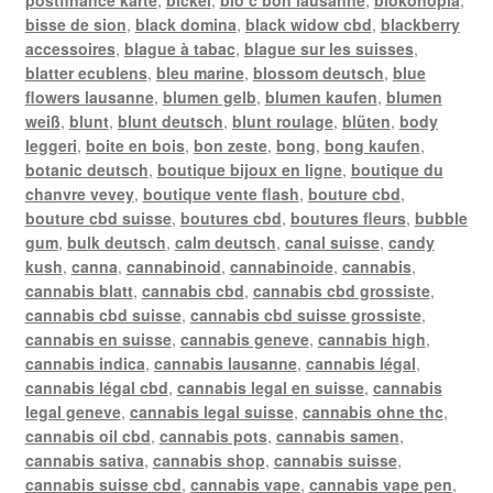
bisse de sion
,
black domina
,
black widow cbd
,
blackberry
accessoires
,
blague à tabac
,
blague sur les suisses
,
blatter ecublens
,
bleu marine
,
blossom deutsch
,
blue
flowers lausanne
,
blumen gelb
,
blumen kaufen
,
blumen
weiß
,
blunt
,
blunt deutsch
,
blunt roulage
,
blüten
,
body
leggeri
,
boite en bois
,
bon zeste
,
bong
,
bong kaufen
,
botanic deutsch
,
boutique bijoux en ligne
,
boutique du
chanvre vevey
,
boutique vente flash
,
bouture cbd
,
bouture cbd suisse
,
boutures cbd
,
boutures fleurs
,
bubble
gum
,
bulk deutsch
,
calm deutsch
,
canal suisse
,
candy
kush
,
canna
,
cannabinoid
,
cannabinoide
,
cannabis
,
cannabis blatt
,
cannabis cbd
,
cannabis cbd grossiste
,
cannabis cbd suisse
,
cannabis cbd suisse grossiste
,
cannabis en suisse
,
cannabis geneve
,
cannabis high
,
cannabis indica
,
cannabis lausanne
,
cannabis légal
,
cannabis légal cbd
,
cannabis legal en suisse
,
cannabis
legal geneve
,
cannabis legal suisse
,
cannabis ohne thc
,
cannabis oil cbd
,
cannabis pots
,
cannabis samen
,
cannabis sativa
,
cannabis shop
,
cannabis suisse
,
cannabis suisse cbd
,
cannabis vape
,
cannabis vape pen
,