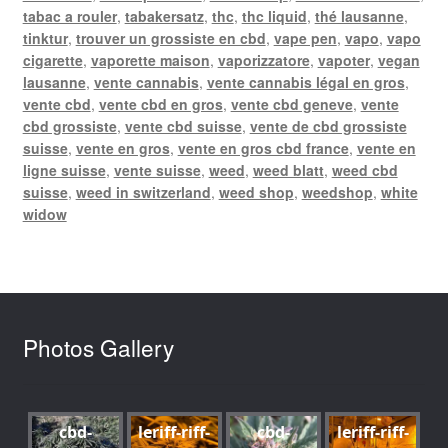
tabac a rouler
,
tabakersatz
,
thc
,
thc liquid
,
thé lausanne
,
tinktur
,
trouver un grossiste en cbd
,
vape pen
,
vapo
,
vapo
cigarette
,
vaporette maison
,
vaporizzatore
,
vapoter
,
vegan
lausanne
,
vente cannabis
,
vente cannabis légal en gros
,
vente cbd
,
vente cbd en gros
,
vente cbd geneve
,
vente
cbd grossiste
,
vente cbd suisse
,
vente de cbd grossiste
suisse
,
vente en gros
,
vente en gros cbd france
,
vente en
ligne suisse
,
vente suisse
,
weed
,
weed blatt
,
weed cbd
suisse
,
weed in switzerland
,
weed shop
,
weedshop
,
white
widow
Photos Gallery
cbd-
leriff-riff-
cbd-
leriff-riff-