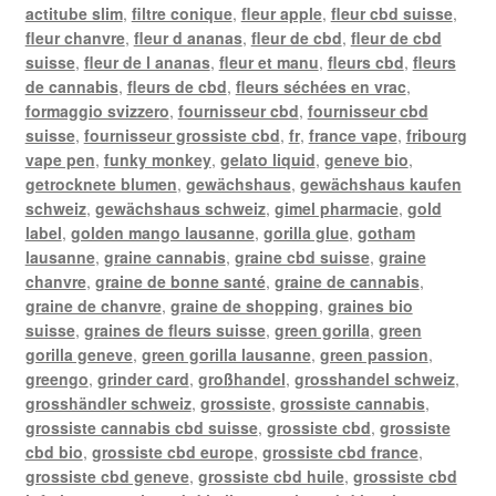
actitube slim
,
filtre conique
,
fleur apple
,
fleur cbd suisse
,
fleur chanvre
,
fleur d ananas
,
fleur de cbd
,
fleur de cbd
suisse
,
fleur de l ananas
,
fleur et manu
,
fleurs cbd
,
fleurs
de cannabis
,
fleurs de cbd
,
fleurs séchées en vrac
,
formaggio svizzero
,
fournisseur cbd
,
fournisseur cbd
suisse
,
fournisseur grossiste cbd
,
fr
,
france vape
,
fribourg
vape pen
,
funky monkey
,
gelato liquid
,
geneve bio
,
getrocknete blumen
,
gewächshaus
,
gewächshaus kaufen
schweiz
,
gewächshaus schweiz
,
gimel pharmacie
,
gold
label
,
golden mango lausanne
,
gorilla glue
,
gotham
lausanne
,
graine cannabis
,
graine cbd suisse
,
graine
chanvre
,
graine de bonne santé
,
graine de cannabis
,
graine de chanvre
,
graine de shopping
,
graines bio
suisse
,
graines de fleurs suisse
,
green gorilla
,
green
gorilla geneve
,
green gorilla lausanne
,
green passion
,
greengo
,
grinder card
,
großhandel
,
grosshandel schweiz
,
grosshändler schweiz
,
grossiste
,
grossiste cannabis
,
grossiste cannabis cbd suisse
,
grossiste cbd
,
grossiste
cbd bio
,
grossiste cbd europe
,
grossiste cbd france
,
grossiste cbd geneve
,
grossiste cbd huile
,
grossiste cbd