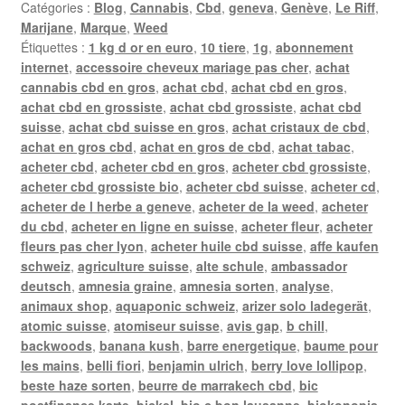
Catégories :
Blog
,
Cannabis
,
Cbd
,
geneva
,
Genève
,
Le Riff
,
Marijane
,
Marque
,
Weed
Étiquettes :
1 kg d or en euro
,
10 tiere
,
1g
,
abonnement
internet
,
accessoire cheveux mariage pas cher
,
achat
cannabis cbd en gros
,
achat cbd
,
achat cbd en gros
,
achat cbd en grossiste
,
achat cbd grossiste
,
achat cbd
suisse
,
achat cbd suisse en gros
,
achat cristaux de cbd
,
achat en gros cbd
,
achat en gros de cbd
,
achat tabac
,
acheter cbd
,
acheter cbd en gros
,
acheter cbd grossiste
,
acheter cbd grossiste bio
,
acheter cbd suisse
,
acheter cd
,
acheter de l herbe a geneve
,
acheter de la weed
,
acheter
du cbd
,
acheter en ligne en suisse
,
acheter fleur
,
acheter
fleurs pas cher lyon
,
acheter huile cbd suisse
,
affe kaufen
schweiz
,
agriculture suisse
,
alte schule
,
ambassador
deutsch
,
amnesia graine
,
amnesia sorten
,
analyse
,
animaux shop
,
aquaponic schweiz
,
arizer solo ladegerät
,
atomic suisse
,
atomiseur suisse
,
avis gap
,
b chill
,
backwoods
,
banana kush
,
barre energetique
,
baume pour
les mains
,
belli fiori
,
benjamin ulrich
,
berry love lollipop
,
beste haze sorten
,
beurre de marrakech cbd
,
bic
postfinance karte
,
bickel
,
bio c bon lausanne
,
biokonopia
,