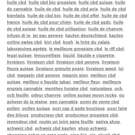
huile cbd
,
huile cbd bio grossiste
,
huile cbd suisse
,
huile
de cannabis
,
huile de cbd
,
huile de cbd avis
,
huile de cbd
bienfaits
,
huile de cbd bio
,
huile de cbd effet
,
huile de cbd
france
,
huile de cbd pour chien
,
huile de cbd sqdc
,
huile
de cbd suisse
,
huile de cbd utilisation
,
huile de chanvre
,
infuso di te
,
jet eau geneve
,
kaufen deutschland
,
kaufen
online swiss cbd
,
kivi cbd
,
kush
,
la foire du valais
,
laboratoires agréés
,
le meilleure grossiste cbd
,
le riff cbd
,
legal suisse
,
lenouvelliste
,
liquid
,
liquide e cigarette
,
livraison
,
livraison cbd
,
livraison cbd geneve
,
livraison
fleurs suisse
,
livraison gratuite poste
,
livraison weed
,
loi
cbd
,
magasin cbd geneve
,
magnin sion
,
meilleur cbd
suisse
,
meilleur e liquide tabac
,
meilleur fleur
,
meilleurs
engrais cannabis
,
monthey horaire cbd
,
naturalpes
,
ocb
,
ocb feuille
,
odeur chanvre
,
online suisse moon rocks
,
ou
acheter de la résine
,
pen cannabis
,
point de vente cbd
,
pollen
,
pollen suisse
,
port cap d agde boutique
,
pour faire
des bijoux
,
producteur cbd
,
producteur grossiste cbd
,
revendeur cbd
,
rouler un joint sans feuille
,
sativa shop
,
schweiz cbd
,
schweiz cbd kaufen
,
shop schweiz
,
shopping achat en gros paris
,
sion bio
,
six
,
skunk cbd
,