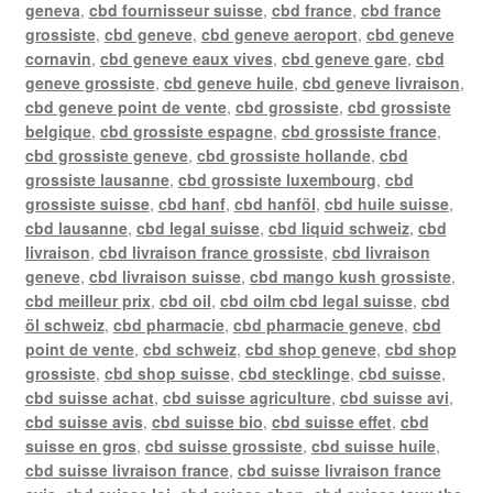
geneva
,
cbd fournisseur suisse
,
cbd france
,
cbd france
grossiste
,
cbd geneve
,
cbd geneve aeroport
,
cbd geneve
cornavin
,
cbd geneve eaux vives
,
cbd geneve gare
,
cbd
geneve grossiste
,
cbd geneve huile
,
cbd geneve livraison
,
cbd geneve point de vente
,
cbd grossiste
,
cbd grossiste
belgique
,
cbd grossiste espagne
,
cbd grossiste france
,
cbd grossiste geneve
,
cbd grossiste hollande
,
cbd
grossiste lausanne
,
cbd grossiste luxembourg
,
cbd
grossiste suisse
,
cbd hanf
,
cbd hanföl
,
cbd huile suisse
,
cbd lausanne
,
cbd legal suisse
,
cbd liquid schweiz
,
cbd
livraison
,
cbd livraison france grossiste
,
cbd livraison
geneve
,
cbd livraison suisse
,
cbd mango kush grossiste
,
cbd meilleur prix
,
cbd oil
,
cbd oilm cbd legal suisse
,
cbd
öl schweiz
,
cbd pharmacie
,
cbd pharmacie geneve
,
cbd
point de vente
,
cbd schweiz
,
cbd shop geneve
,
cbd shop
grossiste
,
cbd shop suisse
,
cbd stecklinge
,
cbd suisse
,
cbd suisse achat
,
cbd suisse agriculture
,
cbd suisse avi
,
cbd suisse avis
,
cbd suisse bio
,
cbd suisse effet
,
cbd
suisse en gros
,
cbd suisse grossiste
,
cbd suisse huile
,
cbd suisse livraison france
,
cbd suisse livraison france