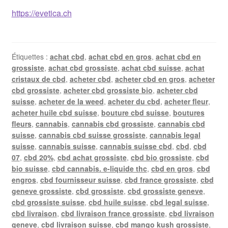
https://evetica.ch
Étiquettes :
achat cbd
,
achat cbd en gros
,
achat cbd en
grossiste
,
achat cbd grossiste
,
achat cbd suisse
,
achat
cristaux de cbd
,
acheter cbd
,
acheter cbd en gros
,
acheter
cbd grossiste
,
acheter cbd grossiste bio
,
acheter cbd
suisse
,
acheter de la weed
,
acheter du cbd
,
acheter fleur
,
acheter huile cbd suisse
,
bouture cbd suisse
,
boutures
fleurs
,
cannabis
,
cannabis cbd grossiste
,
cannabis cbd
suisse
,
cannabis cbd suisse grossiste
,
cannabis legal
suisse
,
cannabis suisse
,
cannabis suisse cbd
,
cbd
,
cbd
07
,
cbd 20%
,
cbd achat grossiste
,
cbd bio grossiste
,
cbd
bio suisse
,
cbd cannabis. e-liquide thc
,
cbd en gros
,
cbd
engros
,
cbd fournisseur suisse
,
cbd france grossiste
,
cbd
geneve grossiste
,
cbd grossiste
,
cbd grossiste geneve
,
cbd grossiste suisse
,
cbd huile suisse
,
cbd legal suisse
,
cbd livraison
,
cbd livraison france grossiste
,
cbd livraison
geneve
,
cbd livraison suisse
,
cbd mango kush grossiste
,