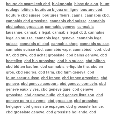
beurre de marrakech cbd
,
biokonopia
,
bisse de sion
,
blunt
roulage
,
blüten
,
boutique bijoux en ligne
,
bouture cbd
,
bouture cbd suisse
,
boutures fleurs
,
canna
,
cannabis cbd
,
cannabis cbd grossiste
,
cannabis cbd suisse
,
cannabis
cbd suisse grossiste
,
cannabis geneve
,
cannabis
lausanne
,
cannabis légal
,
cannabis légal cbd
,
cannabis
legal en suisse
,
cannabis legal geneve
,
cannabis legal
suisse
,
cannabis oil cbd
,
cannabis shop
,
cannabis suisse
,
cannabis suisse cbd
,
cannabis vape
,
cannabisöl
,
cbd
,
cbd
07
,
cbd 20%
,
cbd achat grossiste
,
cbd bains geneve
,
cbd
bestellen
,
cbd bio grossiste
,
cbd bio suisse
,
cbd blüten
,
cbd blüten kaufen
,
cbd cannabis. e-liquide thc
,
cbd en
gros
,
cbd engros
,
cbd farm
,
cbd farm geneva
,
cbd
fournisseur suisse
,
cbd france
,
cbd france grossiste
,
cbd
geneve
,
cbd geneve aeroport
,
cbd geneve cornavin
,
cbd
geneve eaux vives
,
cbd geneve gare
,
cbd geneve
grossiste
,
cbd geneve huile
,
cbd geneve livraison
,
cbd
geneve point de vente
,
cbd grossiste
,
cbd grossiste
belgique
,
cbd grossiste espagne
,
cbd grossiste france
,
cbd grossiste geneve
,
cbd grossiste hollande
,
cbd