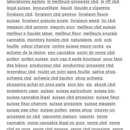
laboratoires agréés
,
le meilleure grossiste cbd
,
le riff cbd
,
legal suisse
,
lenouvelliste
,
liquid
,
liquide e cigarette
,
livraison cbd
,
livraison cbd geneve
,
livraison fleurs
suisse
,
livraison gratuite poste
,
livraison weed
,
loi cbd
,
magasin cbd geneve
,
magnin sion
,
meilleur cbd suisse
,
meilleur e liquide tabac
,
meilleur fleur
,
meilleurs engrais
cannabis
,
monthey horaire cbd
,
naturalpes
,
ocb
,
ocb
feuille
,
odeur chanvre
,
online suisse moon rocks
,
ou
acheter de la résine
,
pen cannabis
,
point de vente cbd
,
pollen
,
pollen suisse
,
port cap d agde boutique
,
pour faire
des bijoux
,
producteur cbd
,
producteur grossiste cbd
,
revendeur cbd
,
rouler un joint sans feuille
,
sativa shop
,
schweiz cbd
,
schweiz cbd kaufen
,
shop schweiz
,
shopping achat en gros paris
,
sion bio
,
six
,
skunk cbd
,
strawberry vape
,
suisse
,
suisse agriculture
,
suisse bio
,
suisse cannabis légal
,
suisse cbd grossiste
,
suisse fleur
,
suisse fleur chanvre
,
suisse grossiste
,
suisse magasin
,
suisse pas cher
,
suisse pollen
,
swiss shop
,
trouver un
grossiste en cbd
,
vaporette maison
,
vapoter
,
vente
cannabis
,
vente cannabis légal en gros
,
vente cbd
,
vente
cbd en gros
,
vente cbd geneve
,
vente cbd grossiste
,
vente