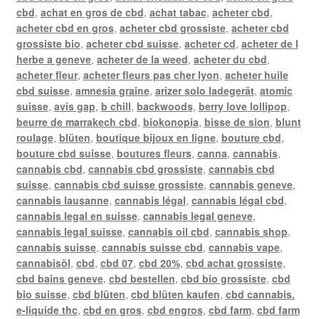
cbd
,
achat en gros de cbd
,
achat tabac
,
acheter cbd
,
acheter cbd en gros
,
acheter cbd grossiste
,
acheter cbd
grossiste bio
,
acheter cbd suisse
,
acheter cd
,
acheter de l
herbe a geneve
,
acheter de la weed
,
acheter du cbd
,
acheter fleur
,
acheter fleurs pas cher lyon
,
acheter huile
cbd suisse
,
amnesia graine
,
arizer solo ladegerät
,
atomic
suisse
,
avis gap
,
b chill
,
backwoods
,
berry love lollipop
,
beurre de marrakech cbd
,
biokonopia
,
bisse de sion
,
blunt
roulage
,
blüten
,
boutique bijoux en ligne
,
bouture cbd
,
bouture cbd suisse
,
boutures fleurs
,
canna
,
cannabis
,
cannabis cbd
,
cannabis cbd grossiste
,
cannabis cbd
suisse
,
cannabis cbd suisse grossiste
,
cannabis geneve
,
cannabis lausanne
,
cannabis légal
,
cannabis légal cbd
,
cannabis legal en suisse
,
cannabis legal geneve
,
cannabis legal suisse
,
cannabis oil cbd
,
cannabis shop
,
cannabis suisse
,
cannabis suisse cbd
,
cannabis vape
,
cannabisöl
,
cbd
,
cbd 07
,
cbd 20%
,
cbd achat grossiste
,
cbd bains geneve
,
cbd bestellen
,
cbd bio grossiste
,
cbd
bio suisse
,
cbd blüten
,
cbd blüten kaufen
,
cbd cannabis.
e-liquide thc
,
cbd en gros
,
cbd engros
,
cbd farm
,
cbd farm