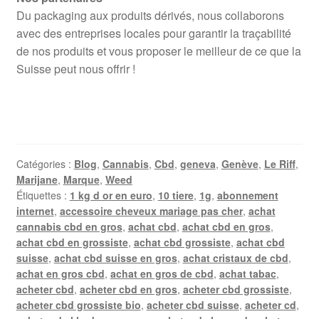
Du packaging aux produits dérivés, nous collaborons
avec des entreprises locales pour garantir la traçabilité
de nos produits et vous proposer le meilleur de ce que la
Suisse peut nous offrir !
Catégories :
Blog
,
Cannabis
,
Cbd
,
geneva
,
Genève
,
Le Riff
,
Marijane
,
Marque
,
Weed
Étiquettes :
1 kg d or en euro
,
10 tiere
,
1g
,
abonnement
internet
,
accessoire cheveux mariage pas cher
,
achat
cannabis cbd en gros
,
achat cbd
,
achat cbd en gros
,
achat cbd en grossiste
,
achat cbd grossiste
,
achat cbd
suisse
,
achat cbd suisse en gros
,
achat cristaux de cbd
,
achat en gros cbd
,
achat en gros de cbd
,
achat tabac
,
acheter cbd
,
acheter cbd en gros
,
acheter cbd grossiste
,
acheter cbd grossiste bio
,
acheter cbd suisse
,
acheter cd
,