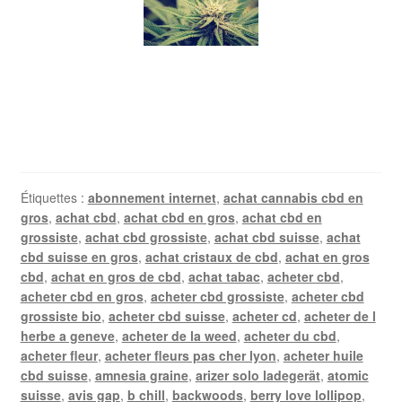
Étiquettes :
abonnement internet
,
achat cannabis cbd en
gros
,
achat cbd
,
achat cbd en gros
,
achat cbd en
grossiste
,
achat cbd grossiste
,
achat cbd suisse
,
achat
cbd suisse en gros
,
achat cristaux de cbd
,
achat en gros
cbd
,
achat en gros de cbd
,
achat tabac
,
acheter cbd
,
acheter cbd en gros
,
acheter cbd grossiste
,
acheter cbd
grossiste bio
,
acheter cbd suisse
,
acheter cd
,
acheter de l
herbe a geneve
,
acheter de la weed
,
acheter du cbd
,
acheter fleur
,
acheter fleurs pas cher lyon
,
acheter huile
cbd suisse
,
amnesia graine
,
arizer solo ladegerät
,
atomic
suisse
,
avis gap
,
b chill
,
backwoods
,
berry love lollipop
,