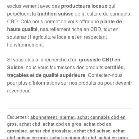
exclusivement avec des
producteurs locaux
qui
perpétuent la
tradition suisse
de la culture du cannabis
CBD. Cela nous permet de vous offrir une
plante de
haute qualité
, naturellement riche en CBD, tout en
soutenant l’agriculture locale et en respectant
l’environnement.
Si vous êtes à la recherche d’un
grossiste CBD en
Suisse
, nous vous fournissons des produits
certifiés,
traçables et de qualité supérieure
. Contactez-nous
pour plus d’informations sur nos produits ou pour devenir
revendeur.
Étiquettes :
abonnement internet
,
achat cannabis cbd en
gros
,
achat cbd
,
achat cbd en gros
,
achat cbd en
grossiste
,
achat cbd grossiste
,
achat cbd suisse
,
achat
cbd suisse en gros
,
achat cristaux de cbd
,
achat en gros