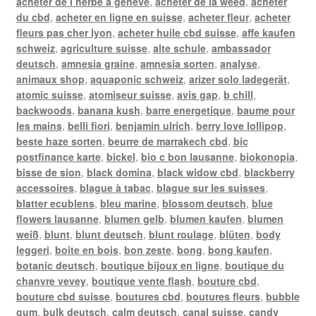
acheter de l herbe a geneve
,
acheter de la weed
,
acheter
du cbd
,
acheter en ligne en suisse
,
acheter fleur
,
acheter
fleurs pas cher lyon
,
acheter huile cbd suisse
,
affe kaufen
schweiz
,
agriculture suisse
,
alte schule
,
ambassador
deutsch
,
amnesia graine
,
amnesia sorten
,
analyse
,
animaux shop
,
aquaponic schweiz
,
arizer solo ladegerät
,
atomic suisse
,
atomiseur suisse
,
avis gap
,
b chill
,
backwoods
,
banana kush
,
barre energetique
,
baume pour
les mains
,
belli fiori
,
benjamin ulrich
,
berry love lollipop
,
beste haze sorten
,
beurre de marrakech cbd
,
bic
postfinance karte
,
bickel
,
bio c bon lausanne
,
biokonopia
,
bisse de sion
,
black domina
,
black widow cbd
,
blackberry
accessoires
,
blague à tabac
,
blague sur les suisses
,
blatter ecublens
,
bleu marine
,
blossom deutsch
,
blue
flowers lausanne
,
blumen gelb
,
blumen kaufen
,
blumen
weiß
,
blunt
,
blunt deutsch
,
blunt roulage
,
blüten
,
body
leggeri
,
boite en bois
,
bon zeste
,
bong
,
bong kaufen
,
botanic deutsch
,
boutique bijoux en ligne
,
boutique du
chanvre vevey
,
boutique vente flash
,
bouture cbd
,
bouture cbd suisse
,
boutures cbd
,
boutures fleurs
,
bubble
gum
,
bulk deutsch
,
calm deutsch
,
canal suisse
,
candy