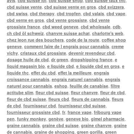
avis
,
cbd suisse loi
,
cbd suisse shop
,
cbd suisse taux thc
,
cbd suisse vente
,
cbd suisse vente en gros
,
cbd svizzera
,
cbd swiss
,
cbd therapy
,
cbd tropfen
,
cbd valais
,
cbd vape
,
cbd vente en gros
,
cbd vente grossiste
,
cbd vente
grossiste france
,
cbd weed geneve
,
cbd wholesale
,
cdb
,
ch cbd öl schweiz
,
chanvre suisse achat
,
charlotte's web
,
chez leon rue des bouchers
,
code de la route
,
coffee shop
geneve
,
comment faire de l engrais pour cannabis
,
creme
vichy
,
cristaux cbd grossiste
,
devenir revendeur cbd
,
dosage huile de cbd
,
dr green
,
dropshipping france
,
e
liquid magasin bio
,
e liquide cbd
,
e liquide cbd en gros
,
e
liquide thc
,
effet du cbd
,
effet la meilleure
,
engrais
croissance cannabis
,
engrais naturel cannabis
,
engrais
naturel pour cannabis
,
eshop
,
feuille de canabise
,
filtre
actitube slim
,
fleur cbd suisse
,
fleur chanvre
,
fleur de cbd
,
fleur de cbd suisse
,
fleurs cbd
,
fleurs de cannabis
,
fleurs
de cbd
,
fournisseur cbd
,
fournisseur cbd suisse
,
fournisseur grossiste cbd
,
fr
,
france vape
,
fribourg vape
pen
,
funky monkey
,
genève
,
geneve bio
,
gimel pharmacie
,
graine cannabis
,
graine cbd suisse
,
graine chanvre
,
graine
de cannabis
,
graine de shopping
,
green gorilla
,
green