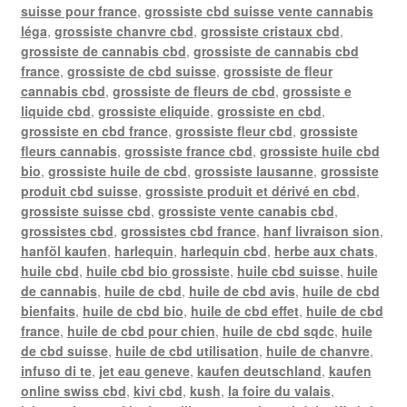
suisse pour france
,
grossiste cbd suisse vente cannabis
léga
,
grossiste chanvre cbd
,
grossiste cristaux cbd
,
grossiste de cannabis cbd
,
grossiste de cannabis cbd
france
,
grossiste de cbd suisse
,
grossiste de fleur
cannabis cbd
,
grossiste de fleurs de cbd
,
grossiste e
liquide cbd
,
grossiste eliquide
,
grossiste en cbd
,
grossiste en cbd france
,
grossiste fleur cbd
,
grossiste
fleurs cannabis
,
grossiste france cbd
,
grossiste huile cbd
bio
,
grossiste huile de cbd
,
grossiste lausanne
,
grossiste
produit cbd suisse
,
grossiste produit et dérivé en cbd
,
grossiste suisse cbd
,
grossiste vente canabis cbd
,
grossistes cbd
,
grossistes cbd france
,
hanf livraison sion
,
hanföl kaufen
,
harlequin
,
harlequin cbd
,
herbe aux chats
,
huile cbd
,
huile cbd bio grossiste
,
huile cbd suisse
,
huile
de cannabis
,
huile de cbd
,
huile de cbd avis
,
huile de cbd
bienfaits
,
huile de cbd bio
,
huile de cbd effet
,
huile de cbd
france
,
huile de cbd pour chien
,
huile de cbd sqdc
,
huile
de cbd suisse
,
huile de cbd utilisation
,
huile de chanvre
,
infuso di te
,
jet eau geneve
,
kaufen deutschland
,
kaufen
online swiss cbd
,
kivi cbd
,
kush
,
la foire du valais
,