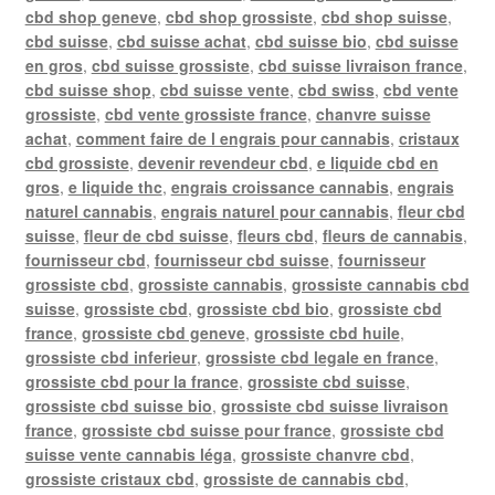
cbd shop geneve
,
cbd shop grossiste
,
cbd shop suisse
,
cbd suisse
,
cbd suisse achat
,
cbd suisse bio
,
cbd suisse
en gros
,
cbd suisse grossiste
,
cbd suisse livraison france
,
cbd suisse shop
,
cbd suisse vente
,
cbd swiss
,
cbd vente
grossiste
,
cbd vente grossiste france
,
chanvre suisse
achat
,
comment faire de l engrais pour cannabis
,
cristaux
cbd grossiste
,
devenir revendeur cbd
,
e liquide cbd en
gros
,
e liquide thc
,
engrais croissance cannabis
,
engrais
naturel cannabis
,
engrais naturel pour cannabis
,
fleur cbd
suisse
,
fleur de cbd suisse
,
fleurs cbd
,
fleurs de cannabis
,
fournisseur cbd
,
fournisseur cbd suisse
,
fournisseur
grossiste cbd
,
grossiste cannabis
,
grossiste cannabis cbd
suisse
,
grossiste cbd
,
grossiste cbd bio
,
grossiste cbd
france
,
grossiste cbd geneve
,
grossiste cbd huile
,
grossiste cbd inferieur
,
grossiste cbd legale en france
,
grossiste cbd pour la france
,
grossiste cbd suisse
,
grossiste cbd suisse bio
,
grossiste cbd suisse livraison
france
,
grossiste cbd suisse pour france
,
grossiste cbd
suisse vente cannabis léga
,
grossiste chanvre cbd
,
grossiste cristaux cbd
,
grossiste de cannabis cbd
,