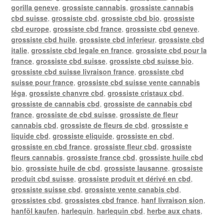
gorilla geneve
,
grossiste cannabis
,
grossiste cannabis
cbd suisse
,
grossiste cbd
,
grossiste cbd bio
,
grossiste
cbd europe
,
grossiste cbd france
,
grossiste cbd geneve
,
grossiste cbd huile
,
grossiste cbd inferieur
,
grossiste cbd
italie
,
grossiste cbd legale en france
,
grossiste cbd pour la
france
,
grossiste cbd suisse
,
grossiste cbd suisse bio
,
grossiste cbd suisse livraison france
,
grossiste cbd
suisse pour france
,
grossiste cbd suisse vente cannabis
léga
,
grossiste chanvre cbd
,
grossiste cristaux cbd
,
grossiste de cannabis cbd
,
grossiste de cannabis cbd
france
,
grossiste de cbd suisse
,
grossiste de fleur
cannabis cbd
,
grossiste de fleurs de cbd
,
grossiste e
liquide cbd
,
grossiste eliquide
,
grossiste en cbd
,
grossiste en cbd france
,
grossiste fleur cbd
,
grossiste
fleurs cannabis
,
grossiste france cbd
,
grossiste huile cbd
bio
,
grossiste huile de cbd
,
grossiste lausanne
,
grossiste
produit cbd suisse
,
grossiste produit et dérivé en cbd
,
grossiste suisse cbd
,
grossiste vente canabis cbd
,
grossistes cbd
,
grossistes cbd france
,
hanf livraison sion
,
hanföl kaufen
,
harlequin
,
harlequin cbd
,
herbe aux chats
,