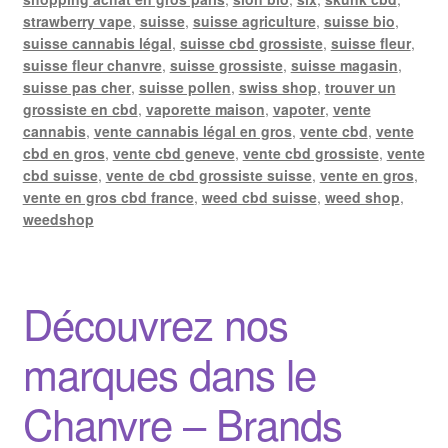
strawberry vape
,
suisse
,
suisse agriculture
,
suisse bio
,
suisse cannabis légal
,
suisse cbd grossiste
,
suisse fleur
,
suisse fleur chanvre
,
suisse grossiste
,
suisse magasin
,
suisse pas cher
,
suisse pollen
,
swiss shop
,
trouver un
grossiste en cbd
,
vaporette maison
,
vapoter
,
vente
cannabis
,
vente cannabis légal en gros
,
vente cbd
,
vente
cbd en gros
,
vente cbd geneve
,
vente cbd grossiste
,
vente
cbd suisse
,
vente de cbd grossiste suisse
,
vente en gros
,
vente en gros cbd france
,
weed cbd suisse
,
weed shop
,
weedshop
Découvrez nos
marques dans le
Chanvre – Brands