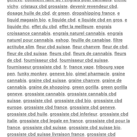
vichy
,
cristaux cbd grossiste
,
devenir revendeur cbd
,
dosage huile de cbd
,
dr green
,
dropshipping france
,
e
liquid magasin bio
,
e liquide cbd
,
e liquide cbd en gros
,
e
liquide thc
,
effet du cbd
,
effet la meilleure
,
engrais
croissance cannabis
,
engrais naturel cannabis
,
engrais
naturel pour cannabis
,
eshop
,
feuille de canabise
,
filtre
actitube slim
,
fleur cbd suisse
,
fleur chanvre
,
fleur de cbd
,
fleur de cbd suisse
,
fleurs cbd
,
fleurs de cannabis
,
fleurs
de cbd
,
fournisseur cbd
,
fournisseur cbd suisse
,
fournisseur grossiste cbd
,
fr
,
france vape
,
fribourg vape
pen
,
funky monkey
,
geneve bio
,
gimel pharmacie
,
graine
cannabis
,
graine cbd suisse
,
graine chanvre
,
graine de
cannabis
,
graine de shopping
,
green gorilla
,
green gorilla
geneve
,
grossiste cannabis
,
grossiste cannabis cbd
suisse
,
grossiste cbd
,
grossiste cbd bio
,
grossiste cbd
europe
,
grossiste cbd france
,
grossiste cbd geneve
,
grossiste cbd huile
,
grossiste cbd inferieur
,
grossiste cbd
italie
,
grossiste cbd legale en france
,
grossiste cbd pour la
france
,
grossiste cbd suisse
,
grossiste cbd suisse bio
,
grossiste cbd suisse livraison france
,
grossiste cbd