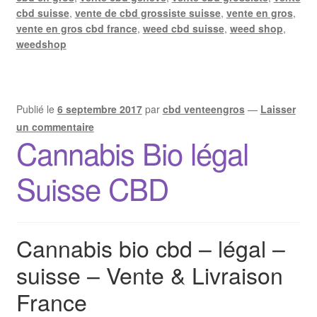
cbd suisse
,
vente de cbd grossiste suisse
,
vente en gros
,
vente en gros cbd france
,
weed cbd suisse
,
weed shop
,
weedshop
Publié le
6 septembre 2017
par
cbd venteengros
—
Laisser
un commentaire
Cannabis Bio légal
Suisse CBD
Cannabis bio cbd – légal –
suisse – Vente & Livraison
France