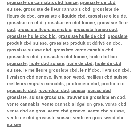
grossiste de cannabis cbd france
,
grossiste de cbd
suisse
,
grossiste de fleur cannabis cbd
,
grossiste de
fleurs de cbd
,
grossiste e liquide cbd
,
grossiste eliquide
,
grossiste en cbd
,
grossiste en cbd france
,
grossiste fleur
cbd
,
grossiste fleurs cannabis
,
grossiste france cbd
,
grossiste huile cbd bio
,
grossiste huile de cbd
,
grossiste
produit cbd suisse
,
grossiste produit et dérivé en cbd
,
grossiste suisse cbd
,
grossiste vente canabis cbd
,
grossistes cbd
,
grossistes cbd france
,
huile cbd bio
grossiste
,
huile cbd suisse
,
huile de cbd
,
huile de cbd
suisse
,
le meilleure grossiste cbd
,
le riff cbd
,
livraison cbd
,
livraison cbd geneve
,
livraison weed
,
meilleur cbd suisse
,
meilleurs engrais cannabis
,
producteur cbd
,
producteur
grossiste cbd
,
revendeur cbd
,
suisse
,
suisse cbd
grossiste
,
suisse grossiste
,
trouver un grossiste en cbd
,
vente cannabis
,
vente cannabis légal en gros
,
vente cbd
,
vente cbd en gros
,
vente cbd geneve
,
vente cbd suisse
,
vente de cbd grossiste suisse
,
vente en gros
,
weed cbd
suisse