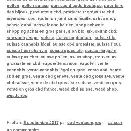
pollen
,
pollen suisse
,
port cap d agde boutique
,
pour faire
des bijoux
,
producteur cbd
,
producteur grossiste cbd
,
revendeur cbd
,
rouler un joint sans feuille
,
sativa shop
,
schweiz cbd
,
schweiz cbd kaufen
,
shop schweiz
,
shopping achat en gros paris
,
sion bio
,
six
,
skunk cbd
,
strawberry vape
,
suisse
,
suisse agriculture
,
suisse bio
,
suisse cannabis légal
,
suisse cbd grossiste
,
suisse fleur
,
suisse fleur chanvre
,
suisse grossiste
,
suisse magasin
,
suisse pas cher
,
suisse pollen
,
swiss shop
,
trouver un
grossiste en cbd
,
vaporette maison
,
vapoter
,
vente
cannabis
,
vente cannabis légal en gros
,
vente cbd
,
vente
cbd en gros
,
vente cbd geneve
,
vente cbd grossiste
,
vente
cbd suisse
,
vente de cbd grossiste suisse
,
vente en gros
,
vente en gros cbd france
,
weed cbd suisse
,
weed shop
,
weedshop
Publié le
6 septembre 2017
par
cbd venteengros
—
Laisser
un commentaire