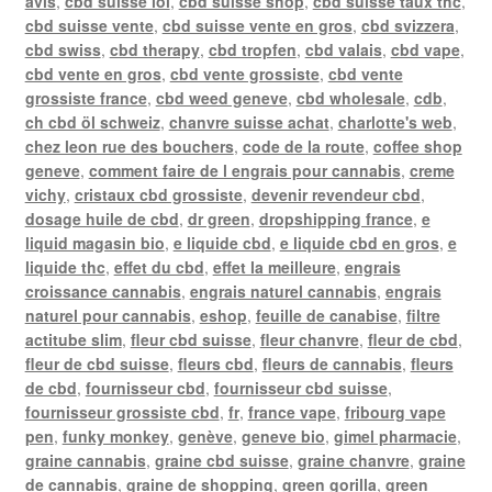
avis
,
cbd suisse loi
,
cbd suisse shop
,
cbd suisse taux thc
,
cbd suisse vente
,
cbd suisse vente en gros
,
cbd svizzera
,
cbd swiss
,
cbd therapy
,
cbd tropfen
,
cbd valais
,
cbd vape
,
cbd vente en gros
,
cbd vente grossiste
,
cbd vente
grossiste france
,
cbd weed geneve
,
cbd wholesale
,
cdb
,
ch cbd öl schweiz
,
chanvre suisse achat
,
charlotte's web
,
chez leon rue des bouchers
,
code de la route
,
coffee shop
geneve
,
comment faire de l engrais pour cannabis
,
creme
vichy
,
cristaux cbd grossiste
,
devenir revendeur cbd
,
dosage huile de cbd
,
dr green
,
dropshipping france
,
e
liquid magasin bio
,
e liquide cbd
,
e liquide cbd en gros
,
e
liquide thc
,
effet du cbd
,
effet la meilleure
,
engrais
croissance cannabis
,
engrais naturel cannabis
,
engrais
naturel pour cannabis
,
eshop
,
feuille de canabise
,
filtre
actitube slim
,
fleur cbd suisse
,
fleur chanvre
,
fleur de cbd
,
fleur de cbd suisse
,
fleurs cbd
,
fleurs de cannabis
,
fleurs
de cbd
,
fournisseur cbd
,
fournisseur cbd suisse
,
fournisseur grossiste cbd
,
fr
,
france vape
,
fribourg vape
pen
,
funky monkey
,
genève
,
geneve bio
,
gimel pharmacie
,
graine cannabis
,
graine cbd suisse
,
graine chanvre
,
graine
de cannabis
,
graine de shopping
,
green gorilla
,
green