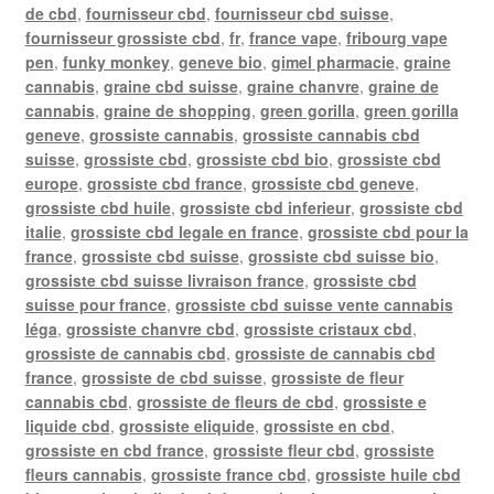
de cbd
,
fournisseur cbd
,
fournisseur cbd suisse
,
fournisseur grossiste cbd
,
fr
,
france vape
,
fribourg vape
pen
,
funky monkey
,
geneve bio
,
gimel pharmacie
,
graine
cannabis
,
graine cbd suisse
,
graine chanvre
,
graine de
cannabis
,
graine de shopping
,
green gorilla
,
green gorilla
geneve
,
grossiste cannabis
,
grossiste cannabis cbd
suisse
,
grossiste cbd
,
grossiste cbd bio
,
grossiste cbd
europe
,
grossiste cbd france
,
grossiste cbd geneve
,
grossiste cbd huile
,
grossiste cbd inferieur
,
grossiste cbd
italie
,
grossiste cbd legale en france
,
grossiste cbd pour la
france
,
grossiste cbd suisse
,
grossiste cbd suisse bio
,
grossiste cbd suisse livraison france
,
grossiste cbd
suisse pour france
,
grossiste cbd suisse vente cannabis
léga
,
grossiste chanvre cbd
,
grossiste cristaux cbd
,
grossiste de cannabis cbd
,
grossiste de cannabis cbd
france
,
grossiste de cbd suisse
,
grossiste de fleur
cannabis cbd
,
grossiste de fleurs de cbd
,
grossiste e
liquide cbd
,
grossiste eliquide
,
grossiste en cbd
,
grossiste en cbd france
,
grossiste fleur cbd
,
grossiste
fleurs cannabis
,
grossiste france cbd
,
grossiste huile cbd