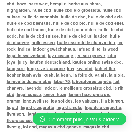
cbd
,
haze
,
haze wert
,
hemplix
,
herbe aux chats
,
highgarden
,
huile cbd
,
huile cbd bio grossiste
,
huile cbd
suisse
,
huile de cannabis
,
huile de cbd
,
huile de cbd avis
,
huile de cbd bienfaits
,
huile de cbd bio
,
huile de cbd effet
,
huile de cbd france
,
huile de cbd pour chien
,
huile de cbd
sqdc
,
huile de cbd suisse
,
huile de cbd utilisation
,
huile
de chanvre
,
huile essen
,
huile essentielle chanvre bio
,
ice
rock
,
indica
,
indoor gewächshaus
,
infuso di te
,
is weed
legal in switzerland
,
jay massage
,
jet eau geneve
,
joint
,
joya
,
juicy
,
kaufen deutschland
,
kaufen online swiss cbd
,
king size
,
king size lausanne
,
kivi
,
kivi cbd
,
kohlefilter
,
kosher kush avis
,
kush
,
la beuh
,
la foire du valais
,
la gioia
,
la récolte de cannabis
,
labor 79
,
laboratoires agréés
,
lait
chanvre
,
lavendel indoor
,
le meilleure grossiste cbd
,
le riff
cbd
,
legal suisse
,
lemon haze
,
lemon haze preis pro
gramm
,
lenouvelliste
,
les solides
,
les yakuzas
,
lila blumen
,
liquid
,
liquid e zigarette
,
liquid smoke
,
liquide e cigarette
,
livraison
,
livraison cbd
,
livraison cbd geneve
,
livraison
Comment puis-je vous aider ?
fleurs suisse
,
livraison gratuite poste
,
livraison weed
,
livret g
,
loi cbd
,
magasin cbd geneve
,
magasin cbd