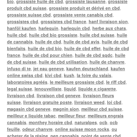
bio
,
grossiste huile de cbd
,
grossiste lausanne
,
grossiste
produit cbd suisse
,
grossiste produit et dérivé en cbd
,
grossiste suisse cbd
,
grossiste vente canabis cbd
,
grossistes cbd
,
grossistes cbd france
,
hanf livraison sion
,
hanföl kaufen
,
harlequin
,
harlequin cbd
,
herbe aux chats
,
huile cbd
,
huile cbd bio grossiste
,
huile cbd suisse
,
huile
de cannabis
,
huile de cbd
,
huile de cbd avis
,
huile de cbd
bienfaits
,
huile de cbd bio
,
huile de cbd effet
,
huile de cbd
france
,
huile de cbd pour chien
,
huile de cbd sqdc
,
huile
de cbd suisse
,
huile de cbd utilisation
,
huile de chanvre
,
infuso di te
,
jet eau geneve
,
kaufen deutschland
,
kaufen
online swiss cbd
,
kivi cbd
,
kush
,
la foire du valais
,
laboratoires agréés
,
le meilleure grossiste cbd
,
le riff cbd
,
legal suisse
,
lenouvelliste
,
liquid
,
liquide e cigarette
,
livraison cbd
,
livraison cbd geneve
,
livraison fleurs
suisse
,
livraison gratuite poste
,
livraison weed
,
loi cbd
,
magasin cbd geneve
,
magnin sion
,
meilleur cbd suisse
,
meilleur e liquide tabac
,
meilleur fleur
,
meilleurs engrais
cannabis
,
monthey horaire cbd
,
naturalpes
,
ocb
,
ocb
feuille
,
odeur chanvre
,
online suisse moon rocks
,
ou
acheter de la résine
,
pen cannabis
,
point de vente cbd
,