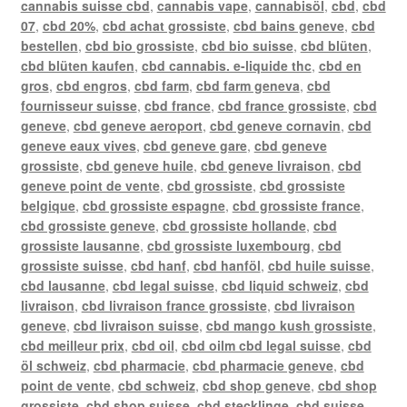
cannabis suisse cbd
,
cannabis vape
,
cannabisöl
,
cbd
,
cbd
07
,
cbd 20%
,
cbd achat grossiste
,
cbd bains geneve
,
cbd
bestellen
,
cbd bio grossiste
,
cbd bio suisse
,
cbd blüten
,
cbd blüten kaufen
,
cbd cannabis. e-liquide thc
,
cbd en
gros
,
cbd engros
,
cbd farm
,
cbd farm geneva
,
cbd
fournisseur suisse
,
cbd france
,
cbd france grossiste
,
cbd
geneve
,
cbd geneve aeroport
,
cbd geneve cornavin
,
cbd
geneve eaux vives
,
cbd geneve gare
,
cbd geneve
grossiste
,
cbd geneve huile
,
cbd geneve livraison
,
cbd
geneve point de vente
,
cbd grossiste
,
cbd grossiste
belgique
,
cbd grossiste espagne
,
cbd grossiste france
,
cbd grossiste geneve
,
cbd grossiste hollande
,
cbd
grossiste lausanne
,
cbd grossiste luxembourg
,
cbd
grossiste suisse
,
cbd hanf
,
cbd hanföl
,
cbd huile suisse
,
cbd lausanne
,
cbd legal suisse
,
cbd liquid schweiz
,
cbd
livraison
,
cbd livraison france grossiste
,
cbd livraison
geneve
,
cbd livraison suisse
,
cbd mango kush grossiste
,
cbd meilleur prix
,
cbd oil
,
cbd oilm cbd legal suisse
,
cbd
öl schweiz
,
cbd pharmacie
,
cbd pharmacie geneve
,
cbd
point de vente
,
cbd schweiz
,
cbd shop geneve
,
cbd shop
grossiste
,
cbd shop suisse
,
cbd stecklinge
,
cbd suisse
,