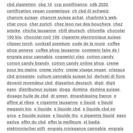
cbd zigaretten
,
cbg 10
,
ccp postfinance
,
cdb 2020
,
certification vegan cosmetique
,
ch cbd öl schweiz
,
chanvre suisse
,
chanvre suisse achat
,
charlotte's web
,
chat coco
,
cher zurich
,
chez leon rue des bouchers
,
chez
smoke
,
chicha lausanne
,
chill deutsch
,
chlorella
,
chocolat
100 bio
,
chocolat noir 100
,
cigarette electronique suisse
,
clipper torch
,
cocktail premium
,
code de la route
,
coffee
shop geneve
,
coffee shop lausanne
,
comment faire de l
engrais pour cannabis
,
cosmetici viso
,
cotton candy
,
cotton candy brandy
,
cotton candy online shop
,
creme
pour les mains
,
creme vichy
,
creme visage vegan
,
cristaux
cbd grossiste
,
culture cannabis suisse loi
,
derivati di fiore
,
devenir revendeur cbd
,
digestion deutsch
,
digit
,
digit
easy
,
distributeur suisse
,
dogg
,
domina
,
domina suisse
,
dosage huile de cbd
,
dr green
,
dropshipping france
,
e
affine al ribes
,
e cigarette lausanne
,
e liquid
,
e liquid
magasin bio
,
e liquide
,
e liquide cbd
,
e liquide cbd en
gros
,
e liquide suisse
,
e liquide thc
,
e zigarette liquid
,
easy
sativa
,
effet du cbd
,
effet la meilleure
,
el badia
,
elektronischer stift
,
engrais croissance cannabis
,
engrais