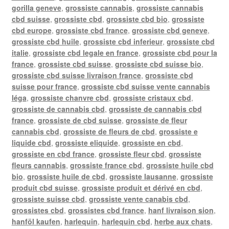
gorilla geneve
,
grossiste cannabis
,
grossiste cannabis
cbd suisse
,
grossiste cbd
,
grossiste cbd bio
,
grossiste
cbd europe
,
grossiste cbd france
,
grossiste cbd geneve
,
grossiste cbd huile
,
grossiste cbd inferieur
,
grossiste cbd
italie
,
grossiste cbd legale en france
,
grossiste cbd pour la
france
,
grossiste cbd suisse
,
grossiste cbd suisse bio
,
grossiste cbd suisse livraison france
,
grossiste cbd
suisse pour france
,
grossiste cbd suisse vente cannabis
léga
,
grossiste chanvre cbd
,
grossiste cristaux cbd
,
grossiste de cannabis cbd
,
grossiste de cannabis cbd
france
,
grossiste de cbd suisse
,
grossiste de fleur
cannabis cbd
,
grossiste de fleurs de cbd
,
grossiste e
liquide cbd
,
grossiste eliquide
,
grossiste en cbd
,
grossiste en cbd france
,
grossiste fleur cbd
,
grossiste
fleurs cannabis
,
grossiste france cbd
,
grossiste huile cbd
bio
,
grossiste huile de cbd
,
grossiste lausanne
,
grossiste
produit cbd suisse
,
grossiste produit et dérivé en cbd
,
grossiste suisse cbd
,
grossiste vente canabis cbd
,
grossistes cbd
,
grossistes cbd france
,
hanf livraison sion
,
hanföl kaufen
,
harlequin
,
harlequin cbd
,
herbe aux chats
,