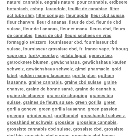
naturel cannabis
,
engrais naturel pour cannabis
,
erdbeere
botanisch
,
eshop
,
farandole
,
feuille de canabise
,
filtre
actitube slim
,
filtre conique
,
fleur apple
,
fleur cbd suisse
,
fleur chanvre
,
fleur d ananas
,
fleur de cbd
,
fleur de cbd
suisse
,
fleur de l ananas
,
fleur et manu
,
fleurs cbd
,
fleurs
de cannabis
,
fleurs de cbd
,
fleurs séchées en vrac
,
formaggio svizzero
,
fournisseur cbd
,
fournisseur cbd
suisse
,
fournisseur grossiste cbd
,
fr
,
france vape
,
fribourg
vape pen
,
funky monkey
,
gelato liquid
,
geneve bio
,
getrocknete blumen
,
gewächshaus
,
gewächshaus kaufen
schweiz
,
gewächshaus schweiz
,
gimel pharmacie
,
gold
label
,
golden mango lausanne
,
gorilla glue
,
gotham
lausanne
,
graine cannabis
,
graine cbd suisse
,
graine
chanvre
,
graine de bonne santé
,
graine de cannabis
,
graine de chanvre
,
graine de shopping
,
graines bio
suisse
,
graines de fleurs suisse
,
green gorilla
,
green
gorilla geneve
,
green gorilla lausanne
,
green passion
,
greengo
,
grinder card
,
großhandel
,
grosshandel schweiz
,
grosshändler schweiz
,
grossiste
,
grossiste cannabis
,
grossiste cannabis cbd suisse
,
grossiste cbd
,
grossiste
cbd bio
,
grossiste cbd europe
,
grossiste cbd france
,