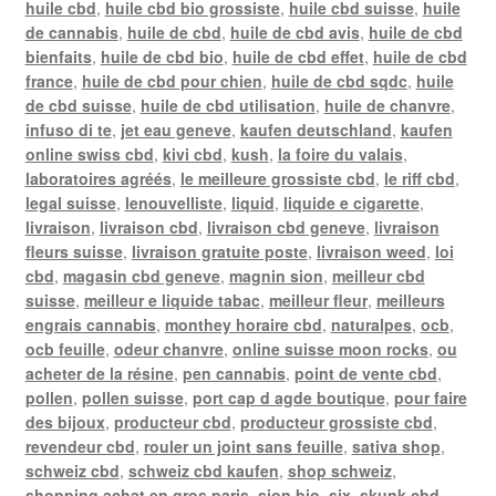
huile cbd
,
huile cbd bio grossiste
,
huile cbd suisse
,
huile
de cannabis
,
huile de cbd
,
huile de cbd avis
,
huile de cbd
bienfaits
,
huile de cbd bio
,
huile de cbd effet
,
huile de cbd
france
,
huile de cbd pour chien
,
huile de cbd sqdc
,
huile
de cbd suisse
,
huile de cbd utilisation
,
huile de chanvre
,
infuso di te
,
jet eau geneve
,
kaufen deutschland
,
kaufen
online swiss cbd
,
kivi cbd
,
kush
,
la foire du valais
,
laboratoires agréés
,
le meilleure grossiste cbd
,
le riff cbd
,
legal suisse
,
lenouvelliste
,
liquid
,
liquide e cigarette
,
livraison
,
livraison cbd
,
livraison cbd geneve
,
livraison
fleurs suisse
,
livraison gratuite poste
,
livraison weed
,
loi
cbd
,
magasin cbd geneve
,
magnin sion
,
meilleur cbd
suisse
,
meilleur e liquide tabac
,
meilleur fleur
,
meilleurs
engrais cannabis
,
monthey horaire cbd
,
naturalpes
,
ocb
,
ocb feuille
,
odeur chanvre
,
online suisse moon rocks
,
ou
acheter de la résine
,
pen cannabis
,
point de vente cbd
,
pollen
,
pollen suisse
,
port cap d agde boutique
,
pour faire
des bijoux
,
producteur cbd
,
producteur grossiste cbd
,
revendeur cbd
,
rouler un joint sans feuille
,
sativa shop
,
schweiz cbd
,
schweiz cbd kaufen
,
shop schweiz
,
shopping achat en gros paris
,
sion bio
,
six
,
skunk cbd
,