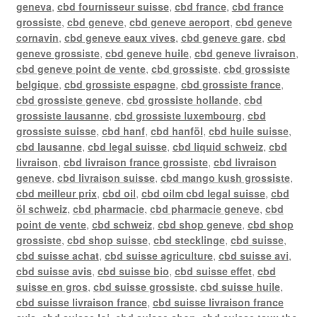
geneva
,
cbd fournisseur suisse
,
cbd france
,
cbd france
grossiste
,
cbd geneve
,
cbd geneve aeroport
,
cbd geneve
cornavin
,
cbd geneve eaux vives
,
cbd geneve gare
,
cbd
geneve grossiste
,
cbd geneve huile
,
cbd geneve livraison
,
cbd geneve point de vente
,
cbd grossiste
,
cbd grossiste
belgique
,
cbd grossiste espagne
,
cbd grossiste france
,
cbd grossiste geneve
,
cbd grossiste hollande
,
cbd
grossiste lausanne
,
cbd grossiste luxembourg
,
cbd
grossiste suisse
,
cbd hanf
,
cbd hanföl
,
cbd huile suisse
,
cbd lausanne
,
cbd legal suisse
,
cbd liquid schweiz
,
cbd
livraison
,
cbd livraison france grossiste
,
cbd livraison
geneve
,
cbd livraison suisse
,
cbd mango kush grossiste
,
cbd meilleur prix
,
cbd oil
,
cbd oilm cbd legal suisse
,
cbd
öl schweiz
,
cbd pharmacie
,
cbd pharmacie geneve
,
cbd
point de vente
,
cbd schweiz
,
cbd shop geneve
,
cbd shop
grossiste
,
cbd shop suisse
,
cbd stecklinge
,
cbd suisse
,
cbd suisse achat
,
cbd suisse agriculture
,
cbd suisse avi
,
cbd suisse avis
,
cbd suisse bio
,
cbd suisse effet
,
cbd
suisse en gros
,
cbd suisse grossiste
,
cbd suisse huile
,
cbd suisse livraison france
,
cbd suisse livraison france