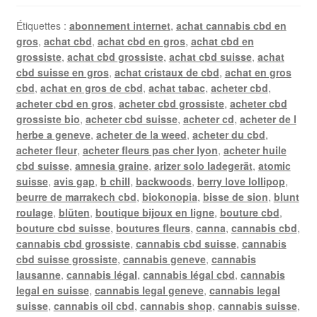
Étiquettes :
abonnement internet
,
achat cannabis cbd en
gros
,
achat cbd
,
achat cbd en gros
,
achat cbd en
grossiste
,
achat cbd grossiste
,
achat cbd suisse
,
achat
cbd suisse en gros
,
achat cristaux de cbd
,
achat en gros
cbd
,
achat en gros de cbd
,
achat tabac
,
acheter cbd
,
acheter cbd en gros
,
acheter cbd grossiste
,
acheter cbd
grossiste bio
,
acheter cbd suisse
,
acheter cd
,
acheter de l
herbe a geneve
,
acheter de la weed
,
acheter du cbd
,
acheter fleur
,
acheter fleurs pas cher lyon
,
acheter huile
cbd suisse
,
amnesia graine
,
arizer solo ladegerät
,
atomic
suisse
,
avis gap
,
b chill
,
backwoods
,
berry love lollipop
,
beurre de marrakech cbd
,
biokonopia
,
bisse de sion
,
blunt
roulage
,
blüten
,
boutique bijoux en ligne
,
bouture cbd
,
bouture cbd suisse
,
boutures fleurs
,
canna
,
cannabis cbd
,
cannabis cbd grossiste
,
cannabis cbd suisse
,
cannabis
cbd suisse grossiste
,
cannabis geneve
,
cannabis
lausanne
,
cannabis légal
,
cannabis légal cbd
,
cannabis
legal en suisse
,
cannabis legal geneve
,
cannabis legal
suisse
,
cannabis oil cbd
,
cannabis shop
,
cannabis suisse
,