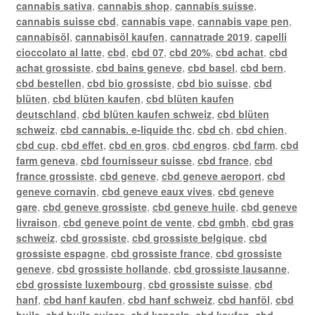
cannabis sativa
,
cannabis shop
,
cannabis suisse
,
cannabis suisse cbd
,
cannabis vape
,
cannabis vape pen
,
cannabisöl
,
cannabisöl kaufen
,
cannatrade 2019
,
capelli
cioccolato al latte
,
cbd
,
cbd 07
,
cbd 20%
,
cbd achat
,
cbd
achat grossiste
,
cbd bains geneve
,
cbd basel
,
cbd bern
,
cbd bestellen
,
cbd bio grossiste
,
cbd bio suisse
,
cbd
blüten
,
cbd blüten kaufen
,
cbd blüten kaufen
deutschland
,
cbd blüten kaufen schweiz
,
cbd blüten
schweiz
,
cbd cannabis. e-liquide thc
,
cbd ch
,
cbd chien
,
cbd cup
,
cbd effet
,
cbd en gros
,
cbd engros
,
cbd farm
,
cbd
farm geneva
,
cbd fournisseur suisse
,
cbd france
,
cbd
france grossiste
,
cbd geneve
,
cbd geneve aeroport
,
cbd
geneve cornavin
,
cbd geneve eaux vives
,
cbd geneve
gare
,
cbd geneve grossiste
,
cbd geneve huile
,
cbd geneve
livraison
,
cbd geneve point de vente
,
cbd gmbh
,
cbd gras
schweiz
,
cbd grossiste
,
cbd grossiste belgique
,
cbd
grossiste espagne
,
cbd grossiste france
,
cbd grossiste
geneve
,
cbd grossiste hollande
,
cbd grossiste lausanne
,
cbd grossiste luxembourg
,
cbd grossiste suisse
,
cbd
hanf
,
cbd hanf kaufen
,
cbd hanf schweiz
,
cbd hanföl
,
cbd
huile
,
cbd huile suisse
,
cbd kapseln
,
cbd kaufen
,
cbd