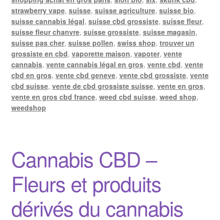
strawberry vape
,
suisse
,
suisse agriculture
,
suisse bio
,
suisse cannabis légal
,
suisse cbd grossiste
,
suisse fleur
,
suisse fleur chanvre
,
suisse grossiste
,
suisse magasin
,
suisse pas cher
,
suisse pollen
,
swiss shop
,
trouver un
grossiste en cbd
,
vaporette maison
,
vapoter
,
vente
cannabis
,
vente cannabis légal en gros
,
vente cbd
,
vente
cbd en gros
,
vente cbd geneve
,
vente cbd grossiste
,
vente
cbd suisse
,
vente de cbd grossiste suisse
,
vente en gros
,
vente en gros cbd france
,
weed cbd suisse
,
weed shop
,
weedshop
Cannabis CBD –
Fleurs et produits
dérivés du cannabis