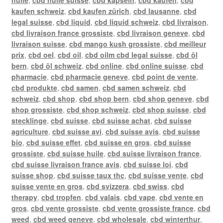
kaufen schweiz
,
cbd kaufen zürich
,
cbd lausanne
,
cbd
legal suisse
,
cbd liquid
,
cbd liquid schweiz
,
cbd livraison
,
cbd livraison france grossiste
,
cbd livraison geneve
,
cbd
livraison suisse
,
cbd mango kush grossiste
,
cbd meilleur
prix
,
cbd oel
,
cbd oil
,
cbd oilm cbd legal suisse
,
cbd öl
bern
,
cbd öl schweiz
,
cbd online
,
cbd online suisse
,
cbd
pharmacie
,
cbd pharmacie geneve
,
cbd point de vente
,
cbd produkte
,
cbd samen
,
cbd samen schweiz
,
cbd
schweiz
,
cbd shop
,
cbd shop bern
,
cbd shop geneve
,
cbd
shop grossiste
,
cbd shop schweiz
,
cbd shop suisse
,
cbd
stecklinge
,
cbd suisse
,
cbd suisse achat
,
cbd suisse
agriculture
,
cbd suisse avi
,
cbd suisse avis
,
cbd suisse
bio
,
cbd suisse effet
,
cbd suisse en gros
,
cbd suisse
grossiste
,
cbd suisse huile
,
cbd suisse livraison france
,
cbd suisse livraison france avis
,
cbd suisse loi
,
cbd
suisse shop
,
cbd suisse taux thc
,
cbd suisse vente
,
cbd
suisse vente en gros
,
cbd svizzera
,
cbd swiss
,
cbd
therapy
,
cbd tropfen
,
cbd valais
,
cbd vape
,
cbd vente en
gros
,
cbd vente grossiste
,
cbd vente grossiste france
,
cbd
weed
,
cbd weed geneve
,
cbd wholesale
,
cbd winterthur
,