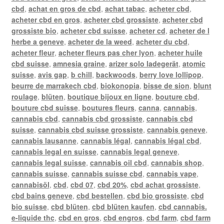
cbd
,
achat en gros de cbd
,
achat tabac
,
acheter cbd
,
acheter cbd en gros
,
acheter cbd grossiste
,
acheter cbd
grossiste bio
,
acheter cbd suisse
,
acheter cd
,
acheter de l
herbe a geneve
,
acheter de la weed
,
acheter du cbd
,
acheter fleur
,
acheter fleurs pas cher lyon
,
acheter huile
cbd suisse
,
amnesia graine
,
arizer solo ladegerät
,
atomic
suisse
,
avis gap
,
b chill
,
backwoods
,
berry love lollipop
,
beurre de marrakech cbd
,
biokonopia
,
bisse de sion
,
blunt
roulage
,
blüten
,
boutique bijoux en ligne
,
bouture cbd
,
bouture cbd suisse
,
boutures fleurs
,
canna
,
cannabis
,
cannabis cbd
,
cannabis cbd grossiste
,
cannabis cbd
suisse
,
cannabis cbd suisse grossiste
,
cannabis geneve
,
cannabis lausanne
,
cannabis légal
,
cannabis légal cbd
,
cannabis legal en suisse
,
cannabis legal geneve
,
cannabis legal suisse
,
cannabis oil cbd
,
cannabis shop
,
cannabis suisse
,
cannabis suisse cbd
,
cannabis vape
,
cannabisöl
,
cbd
,
cbd 07
,
cbd 20%
,
cbd achat grossiste
,
cbd bains geneve
,
cbd bestellen
,
cbd bio grossiste
,
cbd
bio suisse
,
cbd blüten
,
cbd blüten kaufen
,
cbd cannabis.
e-liquide thc
,
cbd en gros
,
cbd engros
,
cbd farm
,
cbd farm