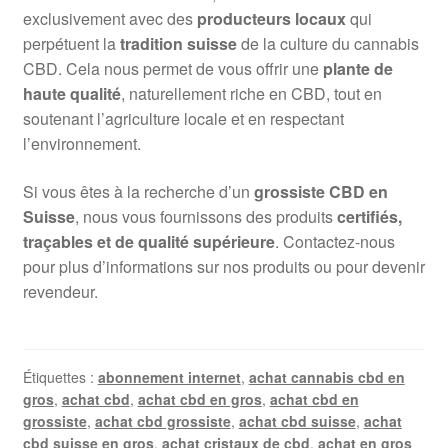
exclusivement avec des
producteurs locaux
qui
perpétuent la
tradition suisse
de la culture du cannabis
CBD. Cela nous permet de vous offrir une
plante de
haute qualité
, naturellement riche en CBD, tout en
soutenant l’agriculture locale et en respectant
l’environnement.
Si vous êtes à la recherche d’un
grossiste CBD en
Suisse
, nous vous fournissons des produits
certifiés,
traçables et de qualité supérieure
. Contactez-nous
pour plus d’informations sur nos produits ou pour devenir
revendeur.
Étiquettes :
abonnement internet
,
achat cannabis cbd en
gros
,
achat cbd
,
achat cbd en gros
,
achat cbd en
grossiste
,
achat cbd grossiste
,
achat cbd suisse
,
achat
cbd suisse en gros
,
achat cristaux de cbd
,
achat en gros