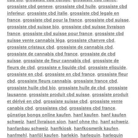
grossiste cbd geneve
,
grossiste cbd huile
,
grossiste cbd
inferieur
,
grossiste cbd italie
,
grossiste cbd legale en
france
,
grossiste cbd pour la france
,
grossiste cbd suisse
,
grossiste cbd suisse bio
,
grossiste cbd suisse livraison
france
,
grossiste cbd suisse pour france
,
grossiste cbd
suisse vente cannabis léga
,
grossiste chanvre cbd
,
grossiste cristaux cbd
,
grossiste de cannabis cbd
,
grossiste de cannabis cbd france
,
grossiste de cbd
suisse
,
grossiste de fleur cannabis cbd
,
grossiste de
fleurs de cbd
,
grossiste e liquide cbd
,
grossiste eliquide
,
grossiste en cbd
,
grossiste en cbd france
,
grossiste fleur
cbd
,
grossiste fleurs cannabis
,
grossiste france cbd
,
grossiste huile cbd bio
,
grossiste huile de cbd
,
grossiste
lausanne
,
grossiste produit cbd suisse
,
grossiste produit
et dérivé en cbd
,
grossiste suisse cbd
,
grossiste vente
canabis cbd
,
grossistes cbd
,
grossistes cbd france
,
günstige bongs online kaufen
,
hanf kaufen
,
hanf kaufen
schweiz
,
hanf livraison sion
,
hanf ohne thc
,
hanf schweiz
,
hanfanbau schweiz
,
hanfkiosk
,
hanfkosmetik kaufen
,
hanfmehl
,
hanföl kaufen
,
harlekin
,
harlequin
,
harlequin