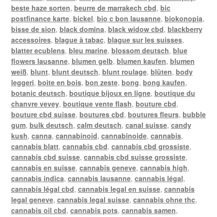
beste haze sorten
,
beurre de marrakech cbd
,
bic
postfinance karte
,
bickel
,
bio c bon lausanne
,
biokonopia
,
bisse de sion
,
black domina
,
black widow cbd
,
blackberry
accessoires
,
blague à tabac
,
blague sur les suisses
,
blatter ecublens
,
bleu marine
,
blossom deutsch
,
blue
flowers lausanne
,
blumen gelb
,
blumen kaufen
,
blumen
weiß
,
blunt
,
blunt deutsch
,
blunt roulage
,
blüten
,
body
leggeri
,
boite en bois
,
bon zeste
,
bong
,
bong kaufen
,
botanic deutsch
,
boutique bijoux en ligne
,
boutique du
chanvre vevey
,
boutique vente flash
,
bouture cbd
,
bouture cbd suisse
,
boutures cbd
,
boutures fleurs
,
bubble
gum
,
bulk deutsch
,
calm deutsch
,
canal suisse
,
candy
kush
,
canna
,
cannabinoid
,
cannabinoide
,
cannabis
,
cannabis blatt
,
cannabis cbd
,
cannabis cbd grossiste
,
cannabis cbd suisse
,
cannabis cbd suisse grossiste
,
cannabis en suisse
,
cannabis geneve
,
cannabis high
,
cannabis indica
,
cannabis lausanne
,
cannabis légal
,
cannabis légal cbd
,
cannabis legal en suisse
,
cannabis
legal geneve
,
cannabis legal suisse
,
cannabis ohne thc
,
cannabis oil cbd
,
cannabis pots
,
cannabis samen
,