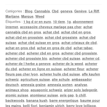
Catégories :
Blog
,
Cannabis
,
Cbd
,
geneva
,
Genève
,
Le Riff
,
Marijane
,
Marque
,
Weed
Étiquettes :
1 kg d or en euro
,
10 tiere
,
1g
,
abonnement
internet
,
accessoire cheveux mariage pas cher
,
achat
cannabis cbd en gros
,
achat cbd
,
achat cbd en gros
,
achat cbd en grossiste
,
achat cbd grossiste
,
achat cbd
suisse
,
achat cbd suisse en gros
,
achat cristaux de cbd
,
achat en gros cbd
,
achat en gros de cbd
,
achat tabac
,
acheter cbd
,
acheter cbd en gros
,
acheter cbd grossiste
,
acheter cbd grossiste bio
,
acheter cbd suisse
,
acheter cd
,
acheter de l herbe a geneve
,
acheter de la weed
,
acheter
du cbd
,
acheter en ligne en suisse
,
acheter fleur
,
acheter
fleurs pas cher lyon
,
acheter huile cbd suisse
,
affe kaufen
schweiz
,
agriculture suisse
,
alte schule
,
ambassador
deutsch
,
amnesia graine
,
amnesia sorten
,
analyse
,
animaux shop
,
aquaponic schweiz
,
arizer solo ladegerät
,
atomic suisse
,
atomiseur suisse
,
avis gap
,
b chill
,
backwoods
,
banana kush
,
barre energetique
,
baume pour
les mains
,
belli fiori
,
benjamin ulrich
,
berry love lollipop
,