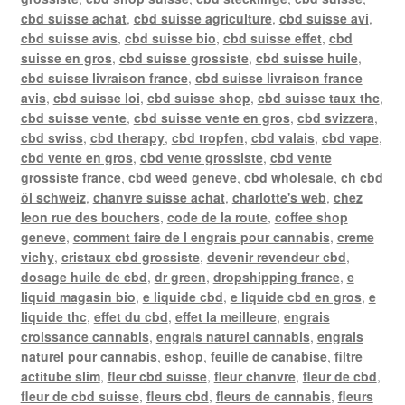
cbd suisse achat
,
cbd suisse agriculture
,
cbd suisse avi
,
cbd suisse avis
,
cbd suisse bio
,
cbd suisse effet
,
cbd
suisse en gros
,
cbd suisse grossiste
,
cbd suisse huile
,
cbd suisse livraison france
,
cbd suisse livraison france
avis
,
cbd suisse loi
,
cbd suisse shop
,
cbd suisse taux thc
,
cbd suisse vente
,
cbd suisse vente en gros
,
cbd svizzera
,
cbd swiss
,
cbd therapy
,
cbd tropfen
,
cbd valais
,
cbd vape
,
cbd vente en gros
,
cbd vente grossiste
,
cbd vente
grossiste france
,
cbd weed geneve
,
cbd wholesale
,
ch cbd
öl schweiz
,
chanvre suisse achat
,
charlotte's web
,
chez
leon rue des bouchers
,
code de la route
,
coffee shop
geneve
,
comment faire de l engrais pour cannabis
,
creme
vichy
,
cristaux cbd grossiste
,
devenir revendeur cbd
,
dosage huile de cbd
,
dr green
,
dropshipping france
,
e
liquid magasin bio
,
e liquide cbd
,
e liquide cbd en gros
,
e
liquide thc
,
effet du cbd
,
effet la meilleure
,
engrais
croissance cannabis
,
engrais naturel cannabis
,
engrais
naturel pour cannabis
,
eshop
,
feuille de canabise
,
filtre
actitube slim
,
fleur cbd suisse
,
fleur chanvre
,
fleur de cbd
,
fleur de cbd suisse
,
fleurs cbd
,
fleurs de cannabis
,
fleurs