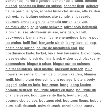
acheter de l herbe a geneve
,
acheter de la weed
,
acheter
du cbd
,
acheter en ligne en suisse
,
acheter fleur
,
acheter
fleurs pas cher lyon
,
acheter huile cbd suisse
,
affe kaufen
schweiz
,
agriculture suisse
,
alte schule
,
ambassador
deutsch
,
amnesia graine
,
amnesia sorten
,
analyse
,
animaux shop
,
aquaponic schweiz
,
arizer solo ladegerät
,
atomic suisse
,
atomiseur suisse
,
avis gap
,
b chill
,
backwoods
,
banana kush
,
barre energetique
,
baume pour
les mains
,
belli fiori
,
benjamin ulrich
,
berry love lollipop
,
beste haze sorten
,
beurre de marrakech cbd
,
bic
postfinance karte
,
bickel
,
bio c bon lausanne
,
biokonopia
,
bisse de sion
,
black domina
,
black widow cbd
,
blackberry
accessoires
,
blague à tabac
,
blague sur les suisses
,
blatter ecublens
,
bleu marine
,
blossom deutsch
,
blue
flowers lausanne
,
blumen gelb
,
blumen kaufen
,
blumen
weiß
,
blunt
,
blunt deutsch
,
blunt roulage
,
blüten
,
body
leggeri
,
boite en bois
,
bon zeste
,
bong
,
bong kaufen
,
botanic deutsch
,
boutique bijoux en ligne
,
boutique du
chanvre vevey
,
boutique vente flash
,
bouture cbd
,
bouture cbd suisse
,
boutures cbd
,
boutures fleurs
,
bubble
gum
,
bulk deutsch
,
calm deutsch
,
canal suisse
,
candy