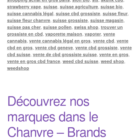
strawberry vape
,
suisse
,
suisse agriculture
,
suisse bio
,
suisse cannabis légal
,
suisse cbd grossiste
,
suisse fleur
,
suisse fleur chanvre
,
suisse grossiste
,
suisse magasin
,
suisse pas cher
,
suisse pollen
,
swiss shop
,
trouver un
grossiste en cbd
,
vaporette maison
,
vapoter
,
vente
cannabis
,
vente cannabis légal en gros
,
vente cbd
,
vente
cbd en gros
,
vente cbd geneve
,
vente cbd grossiste
,
vente
cbd suisse
,
vente de cbd grossiste suisse
,
vente en gros
,
vente en gros cbd france
,
weed cbd suisse
,
weed shop
,
weedshop
Découvrez nos
marques dans le
Chanvre – Brands