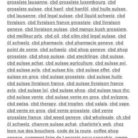
grossiste lausanne
,
cbd grossiste luxembourg
,
cbd
grossiste suisse
,
cbd hanf
,
cbd hanföl
,
cbd huile suisse
,
cbd lausanne
,
cbd legal suisse
,
cbd liquid schweiz
,
cbd
livraison
,
cbd livraison france grossiste
,
cbd livraison
geneve
,
cbd livraison suisse
,
cbd mango kush grossiste
,
cbd meilleur prix
,
cbd oil
,
cbd oilm cbd legal suisse
,
cbd
öl schweiz
,
cbd pharmacie
,
cbd pharmacie geneve
,
cbd
point de vente
,
cbd schweiz
,
cbd shop geneve
,
cbd shop
grossiste
,
cbd shop suisse
,
cbd stecklinge
,
cbd suisse
,
cbd suisse achat
,
cbd suisse agriculture
,
cbd suisse avi
,
cbd suisse avis
,
cbd suisse bio
,
cbd suisse effet
,
cbd
suisse en gros
,
cbd suisse grossiste
,
cbd suisse huile
,
cbd suisse livraison france
,
cbd suisse livraison france
avis
,
cbd suisse loi
,
cbd suisse shop
,
cbd suisse taux thc
,
cbd suisse vente
,
cbd suisse vente en gros
,
cbd svizzera
,
cbd swiss
,
cbd therapy
,
cbd tropfen
,
cbd valais
,
cbd vape
,
cbd vente en gros
,
cbd vente grossiste
,
cbd vente
grossiste france
,
cbd weed geneve
,
cbd wholesale
,
ch cbd
öl schweiz
,
chanvre suisse achat
,
charlotte's web
,
chez
leon rue des bouchers
,
code de la route
,
coffee shop
geneve
,
comment faire de l engrais pour cannabis
,
creme