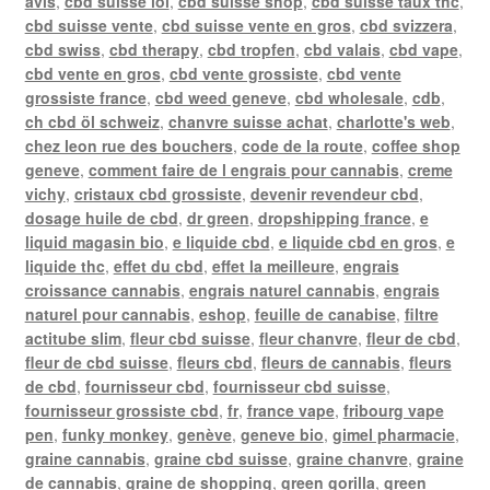
avis
,
cbd suisse loi
,
cbd suisse shop
,
cbd suisse taux thc
,
cbd suisse vente
,
cbd suisse vente en gros
,
cbd svizzera
,
cbd swiss
,
cbd therapy
,
cbd tropfen
,
cbd valais
,
cbd vape
,
cbd vente en gros
,
cbd vente grossiste
,
cbd vente
grossiste france
,
cbd weed geneve
,
cbd wholesale
,
cdb
,
ch cbd öl schweiz
,
chanvre suisse achat
,
charlotte's web
,
chez leon rue des bouchers
,
code de la route
,
coffee shop
geneve
,
comment faire de l engrais pour cannabis
,
creme
vichy
,
cristaux cbd grossiste
,
devenir revendeur cbd
,
dosage huile de cbd
,
dr green
,
dropshipping france
,
e
liquid magasin bio
,
e liquide cbd
,
e liquide cbd en gros
,
e
liquide thc
,
effet du cbd
,
effet la meilleure
,
engrais
croissance cannabis
,
engrais naturel cannabis
,
engrais
naturel pour cannabis
,
eshop
,
feuille de canabise
,
filtre
actitube slim
,
fleur cbd suisse
,
fleur chanvre
,
fleur de cbd
,
fleur de cbd suisse
,
fleurs cbd
,
fleurs de cannabis
,
fleurs
de cbd
,
fournisseur cbd
,
fournisseur cbd suisse
,
fournisseur grossiste cbd
,
fr
,
france vape
,
fribourg vape
pen
,
funky monkey
,
genève
,
geneve bio
,
gimel pharmacie
,
graine cannabis
,
graine cbd suisse
,
graine chanvre
,
graine
de cannabis
,
graine de shopping
,
green gorilla
,
green