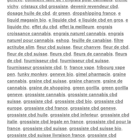
vichy
,
cristaux cbd grossiste
,
devenir revendeur cbd
,
dosage huile de cbd
,
dr green
,
dropshipping france
,
e
liquid magasin bio
,
e liquide cbd
,
e liquide cbd en gros
,
e
liquide thc
,
effet du cbd
,
effet la meilleure
,
engrais
croissance cannabis
,
engrais naturel cannabis
,
engrais
naturel pour cannabis
,
eshop
,
feuille de canabise
,
filtre
actitube slim
,
fleur cbd suisse
,
fleur chanvre
,
fleur de cbd
,
fleur de cbd suisse
,
fleurs cbd
,
fleurs de cannabis
,
fleurs
de cbd
,
fournisseur cbd
,
fournisseur cbd suisse
,
fournisseur grossiste cbd
,
fr
,
france vape
,
fribourg vape
pen
,
funky monkey
,
geneve bio
,
gimel pharmacie
,
graine
cannabis
,
graine cbd suisse
,
graine chanvre
,
graine de
cannabis
,
graine de shopping
,
green gorilla
,
green gorilla
geneve
,
grossiste cannabis
,
grossiste cannabis cbd
suisse
,
grossiste cbd
,
grossiste cbd bio
,
grossiste cbd
europe
,
grossiste cbd france
,
grossiste cbd geneve
,
grossiste cbd huile
,
grossiste cbd inferieur
,
grossiste cbd
italie
,
grossiste cbd legale en france
,
grossiste cbd pour la
france
,
grossiste cbd suisse
,
grossiste cbd suisse bio
,
grossiste cbd suisse livraison france
,
grossiste cbd