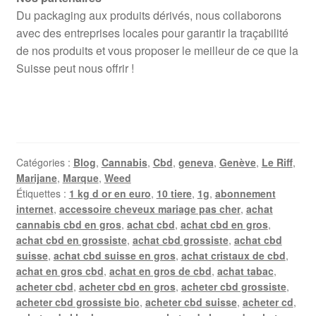
Du packaging aux produits dérivés, nous collaborons
avec des entreprises locales pour garantir la traçabilité
de nos produits et vous proposer le meilleur de ce que la
Suisse peut nous offrir !
Catégories :
Blog
,
Cannabis
,
Cbd
,
geneva
,
Genève
,
Le Riff
,
Marijane
,
Marque
,
Weed
Étiquettes :
1 kg d or en euro
,
10 tiere
,
1g
,
abonnement
internet
,
accessoire cheveux mariage pas cher
,
achat
cannabis cbd en gros
,
achat cbd
,
achat cbd en gros
,
achat cbd en grossiste
,
achat cbd grossiste
,
achat cbd
suisse
,
achat cbd suisse en gros
,
achat cristaux de cbd
,
achat en gros cbd
,
achat en gros de cbd
,
achat tabac
,
acheter cbd
,
acheter cbd en gros
,
acheter cbd grossiste
,
acheter cbd grossiste bio
,
acheter cbd suisse
,
acheter cd
,