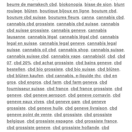
beurre de marrakech cbd
,
biokonopia
,
bisse de sion
,
blunt
roulage
,
blüten
,
boutique bijoux en ligne
,
bouture cbd
,
bouture cbd suisse
,
boutures fleurs
,
canna
,
cannabis cbd
,
cannabis cbd grossiste
,
cannabis cbd suisse
,
cannabis
cbd suisse grossiste
,
cannabis geneve
,
cannabis
lausanne
,
cannabis légal
,
cannabis légal cbd
,
cannabis
legal en suisse
,
cannabis legal geneve
,
cannabis legal
suisse
,
cannabis oil cbd
,
cannabis shop
,
cannabis suisse
,
cannabis suisse cbd
,
cannabis vape
,
cannabisöl
,
cbd
,
cbd
07
,
cbd 20%
,
cbd achat grossiste
,
cbd bains geneve
,
cbd
bestellen
,
cbd bio grossiste
,
cbd bio suisse
,
cbd blüten
,
cbd blüten kaufen
,
cbd cannabis. e-liquide thc
,
cbd en
gros
,
cbd engros
,
cbd farm
,
cbd farm geneva
,
cbd
fournisseur suisse
,
cbd france
,
cbd france grossiste
,
cbd
geneve
,
cbd geneve aeroport
,
cbd geneve cornavin
,
cbd
geneve eaux vives
,
cbd geneve gare
,
cbd geneve
grossiste
,
cbd geneve huile
,
cbd geneve livraison
,
cbd
geneve point de vente
,
cbd grossiste
,
cbd grossiste
belgique
,
cbd grossiste espagne
,
cbd grossiste france
,
cbd grossiste geneve
,
cbd grossiste hollande
,
cbd