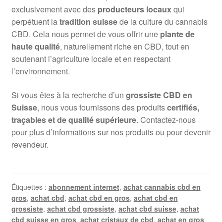
exclusivement avec des
producteurs locaux
qui
perpétuent la
tradition suisse
de la culture du cannabis
CBD. Cela nous permet de vous offrir une
plante de
haute qualité
, naturellement riche en CBD, tout en
soutenant l’agriculture locale et en respectant
l’environnement.
Si vous êtes à la recherche d’un
grossiste CBD en
Suisse
, nous vous fournissons des produits
certifiés,
traçables et de qualité supérieure
. Contactez-nous
pour plus d’informations sur nos produits ou pour devenir
revendeur.
Étiquettes :
abonnement internet
,
achat cannabis cbd en
gros
,
achat cbd
,
achat cbd en gros
,
achat cbd en
grossiste
,
achat cbd grossiste
,
achat cbd suisse
,
achat
cbd suisse en gros
,
achat cristaux de cbd
,
achat en gros