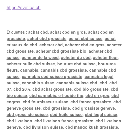
https://evetica.ch
Étiquettes :
achat cbd
,
achat cbd en gros
,
achat cbd en
grossiste
,
achat cbd grossiste
,
achat cbd suisse
,
achat
cristaux de cbd
,
acheter cbd
,
acheter cbd en gros
,
acheter
cbd grossiste
,
acheter cbd grossiste bio
,
acheter cbd
suisse
,
acheter de la weed
,
acheter du cbd
,
acheter fleur
,
acheter huile cbd suisse
,
bouture cbd suisse
,
boutures
fleurs
,
cannabis
,
cannabis cbd grossiste
,
cannabis cbd
suisse
,
cannabis cbd suisse grossiste
,
cannabis legal
suisse
,
cannabis suisse
,
cannabis suisse cbd
,
cbd
,
cbd
07
,
cbd 20%
,
cbd achat grossiste
,
cbd bio grossiste
,
cbd
bio suisse
,
cbd cannabis. e-liquide thc
,
cbd en gros
,
cbd
engros
,
cbd fournisseur suisse
,
cbd france grossiste
,
cbd
geneve grossiste
,
cbd grossiste
,
cbd grossiste geneve
,
cbd grossiste suisse
,
cbd huile suisse
,
cbd legal suisse
,
cbd livraison
,
cbd livraison france grossiste
,
cbd livraison
geneve
,
cbd livraison suisse
,
cbd mango kush grossiste
,