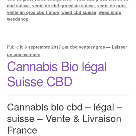
cbd suisse
,
vente de cbd grossiste suisse
,
vente en gros
,
vente en gros cbd france
,
weed cbd suisse
,
weed shop
,
weedshop
Publié le
6 septembre 2017
par
cbd venteengros
—
Laisser
un commentaire
Cannabis Bio légal
Suisse CBD
Cannabis bio cbd – légal –
suisse – Vente & Livraison
France