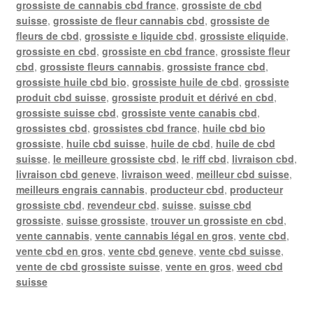
grossiste de cannabis cbd france
,
grossiste de cbd
suisse
,
grossiste de fleur cannabis cbd
,
grossiste de
fleurs de cbd
,
grossiste e liquide cbd
,
grossiste eliquide
,
grossiste en cbd
,
grossiste en cbd france
,
grossiste fleur
cbd
,
grossiste fleurs cannabis
,
grossiste france cbd
,
grossiste huile cbd bio
,
grossiste huile de cbd
,
grossiste
produit cbd suisse
,
grossiste produit et dérivé en cbd
,
grossiste suisse cbd
,
grossiste vente canabis cbd
,
grossistes cbd
,
grossistes cbd france
,
huile cbd bio
grossiste
,
huile cbd suisse
,
huile de cbd
,
huile de cbd
suisse
,
le meilleure grossiste cbd
,
le riff cbd
,
livraison cbd
,
livraison cbd geneve
,
livraison weed
,
meilleur cbd suisse
,
meilleurs engrais cannabis
,
producteur cbd
,
producteur
grossiste cbd
,
revendeur cbd
,
suisse
,
suisse cbd
grossiste
,
suisse grossiste
,
trouver un grossiste en cbd
,
vente cannabis
,
vente cannabis légal en gros
,
vente cbd
,
vente cbd en gros
,
vente cbd geneve
,
vente cbd suisse
,
vente de cbd grossiste suisse
,
vente en gros
,
weed cbd
suisse