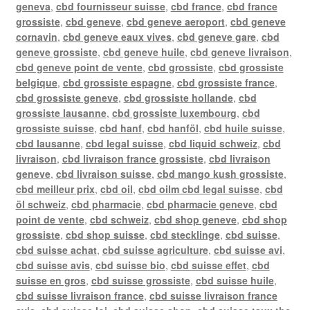
geneva
,
cbd fournisseur suisse
,
cbd france
,
cbd france
grossiste
,
cbd geneve
,
cbd geneve aeroport
,
cbd geneve
cornavin
,
cbd geneve eaux vives
,
cbd geneve gare
,
cbd
geneve grossiste
,
cbd geneve huile
,
cbd geneve livraison
,
cbd geneve point de vente
,
cbd grossiste
,
cbd grossiste
belgique
,
cbd grossiste espagne
,
cbd grossiste france
,
cbd grossiste geneve
,
cbd grossiste hollande
,
cbd
grossiste lausanne
,
cbd grossiste luxembourg
,
cbd
grossiste suisse
,
cbd hanf
,
cbd hanföl
,
cbd huile suisse
,
cbd lausanne
,
cbd legal suisse
,
cbd liquid schweiz
,
cbd
livraison
,
cbd livraison france grossiste
,
cbd livraison
geneve
,
cbd livraison suisse
,
cbd mango kush grossiste
,
cbd meilleur prix
,
cbd oil
,
cbd oilm cbd legal suisse
,
cbd
öl schweiz
,
cbd pharmacie
,
cbd pharmacie geneve
,
cbd
point de vente
,
cbd schweiz
,
cbd shop geneve
,
cbd shop
grossiste
,
cbd shop suisse
,
cbd stecklinge
,
cbd suisse
,
cbd suisse achat
,
cbd suisse agriculture
,
cbd suisse avi
,
cbd suisse avis
,
cbd suisse bio
,
cbd suisse effet
,
cbd
suisse en gros
,
cbd suisse grossiste
,
cbd suisse huile
,
cbd suisse livraison france
,
cbd suisse livraison france