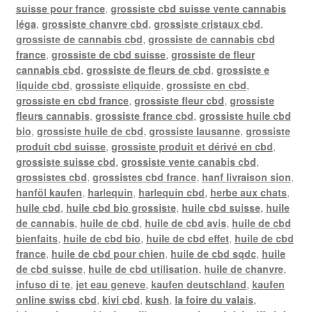
suisse pour france
,
grossiste cbd suisse vente cannabis
léga
,
grossiste chanvre cbd
,
grossiste cristaux cbd
,
grossiste de cannabis cbd
,
grossiste de cannabis cbd
france
,
grossiste de cbd suisse
,
grossiste de fleur
cannabis cbd
,
grossiste de fleurs de cbd
,
grossiste e
liquide cbd
,
grossiste eliquide
,
grossiste en cbd
,
grossiste en cbd france
,
grossiste fleur cbd
,
grossiste
fleurs cannabis
,
grossiste france cbd
,
grossiste huile cbd
bio
,
grossiste huile de cbd
,
grossiste lausanne
,
grossiste
produit cbd suisse
,
grossiste produit et dérivé en cbd
,
grossiste suisse cbd
,
grossiste vente canabis cbd
,
grossistes cbd
,
grossistes cbd france
,
hanf livraison sion
,
hanföl kaufen
,
harlequin
,
harlequin cbd
,
herbe aux chats
,
huile cbd
,
huile cbd bio grossiste
,
huile cbd suisse
,
huile
de cannabis
,
huile de cbd
,
huile de cbd avis
,
huile de cbd
bienfaits
,
huile de cbd bio
,
huile de cbd effet
,
huile de cbd
france
,
huile de cbd pour chien
,
huile de cbd sqdc
,
huile
de cbd suisse
,
huile de cbd utilisation
,
huile de chanvre
,
infuso di te
,
jet eau geneve
,
kaufen deutschland
,
kaufen
online swiss cbd
,
kivi cbd
,
kush
,
la foire du valais
,