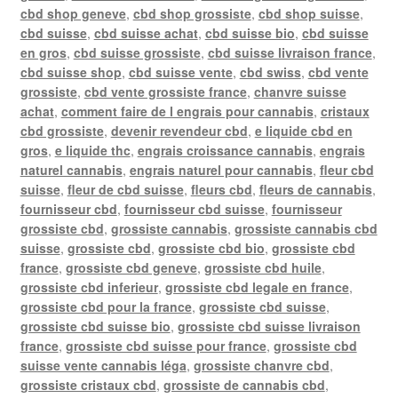
cbd shop geneve
,
cbd shop grossiste
,
cbd shop suisse
,
cbd suisse
,
cbd suisse achat
,
cbd suisse bio
,
cbd suisse
en gros
,
cbd suisse grossiste
,
cbd suisse livraison france
,
cbd suisse shop
,
cbd suisse vente
,
cbd swiss
,
cbd vente
grossiste
,
cbd vente grossiste france
,
chanvre suisse
achat
,
comment faire de l engrais pour cannabis
,
cristaux
cbd grossiste
,
devenir revendeur cbd
,
e liquide cbd en
gros
,
e liquide thc
,
engrais croissance cannabis
,
engrais
naturel cannabis
,
engrais naturel pour cannabis
,
fleur cbd
suisse
,
fleur de cbd suisse
,
fleurs cbd
,
fleurs de cannabis
,
fournisseur cbd
,
fournisseur cbd suisse
,
fournisseur
grossiste cbd
,
grossiste cannabis
,
grossiste cannabis cbd
suisse
,
grossiste cbd
,
grossiste cbd bio
,
grossiste cbd
france
,
grossiste cbd geneve
,
grossiste cbd huile
,
grossiste cbd inferieur
,
grossiste cbd legale en france
,
grossiste cbd pour la france
,
grossiste cbd suisse
,
grossiste cbd suisse bio
,
grossiste cbd suisse livraison
france
,
grossiste cbd suisse pour france
,
grossiste cbd
suisse vente cannabis léga
,
grossiste chanvre cbd
,
grossiste cristaux cbd
,
grossiste de cannabis cbd
,