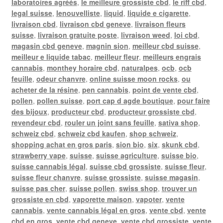
laboratoires agréés
,
le meilleure grossiste cbd
,
le riff cbd
,
legal suisse
,
lenouvelliste
,
liquid
,
liquide e cigarette
,
livraison cbd
,
livraison cbd geneve
,
livraison fleurs
suisse
,
livraison gratuite poste
,
livraison weed
,
loi cbd
,
magasin cbd geneve
,
magnin sion
,
meilleur cbd suisse
,
meilleur e liquide tabac
,
meilleur fleur
,
meilleurs engrais
cannabis
,
monthey horaire cbd
,
naturalpes
,
ocb
,
ocb
feuille
,
odeur chanvre
,
online suisse moon rocks
,
ou
acheter de la résine
,
pen cannabis
,
point de vente cbd
,
pollen
,
pollen suisse
,
port cap d agde boutique
,
pour faire
des bijoux
,
producteur cbd
,
producteur grossiste cbd
,
revendeur cbd
,
rouler un joint sans feuille
,
sativa shop
,
schweiz cbd
,
schweiz cbd kaufen
,
shop schweiz
,
shopping achat en gros paris
,
sion bio
,
six
,
skunk cbd
,
strawberry vape
,
suisse
,
suisse agriculture
,
suisse bio
,
suisse cannabis légal
,
suisse cbd grossiste
,
suisse fleur
,
suisse fleur chanvre
,
suisse grossiste
,
suisse magasin
,
suisse pas cher
,
suisse pollen
,
swiss shop
,
trouver un
grossiste en cbd
,
vaporette maison
,
vapoter
,
vente
cannabis
,
vente cannabis légal en gros
,
vente cbd
,
vente
cbd en gros
,
vente cbd geneve
,
vente cbd grossiste
,
vente