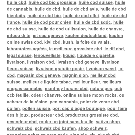
huile cbd
,
huile cbd bio grossiste
,
huile cbd suisse
,
huile
de cannabis
,
huile de cbd
,
huile de cbd avis
,
huile de cbd
bienfaits
,
huile de cbd bio
,
huile de cbd effet
,
huile de cbd
france
,
huile de cbd pour chien
,
huile de cbd sqdc
,
huile
de cbd suisse
,
huile de cbd utilisation
,
huile de chanvre
,
infuso di te
,
jet eau geneve
,
kaufen deutschland
,
kaufen
online swiss cbd
,
kivi cbd
,
kush
,
la foire du valais
,
laboratoires agréés
,
le meilleure grossiste cbd
,
le riff cbd
,
legal suisse
,
lenouvelliste
,
liquid
,
liquide e cigarette
,
livraison
,
livraison cbd
,
livraison cbd geneve
,
livraison
fleurs suisse
,
livraison gratuite poste
,
livraison weed
,
loi
cbd
,
magasin cbd geneve
,
magnin sion
,
meilleur cbd
suisse
,
meilleur e liquide tabac
,
meilleur fleur
,
meilleurs
engrais cannabis
,
monthey horaire cbd
,
naturalpes
,
ocb
,
ocb feuille
,
odeur chanvre
,
online suisse moon rocks
,
ou
acheter de la résine
,
pen cannabis
,
point de vente cbd
,
pollen
,
pollen suisse
,
port cap d agde boutique
,
pour faire
des bijoux
,
producteur cbd
,
producteur grossiste cbd
,
revendeur cbd
,
rouler un joint sans feuille
,
sativa shop
,
schweiz cbd
,
schweiz cbd kaufen
,
shop schweiz
,
shopping achat en gros paris
,
sion bio
,
six
,
skunk cbd
,