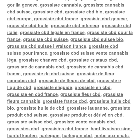
gorilla geneve
,
grossiste cannabis
,
grossiste cannabis
cbd suisse
,
grossiste cbd
,
grossiste cbd bio
,
grossiste
cbd europe
,
grossiste cbd france
,
grossiste cbd geneve
,
grossiste cbd huile
,
grossiste cbd inferieur
,
grossiste cbd
italie
,
grossiste cbd legale en france
,
grossiste cbd pour la
france
,
grossiste cbd suisse
,
grossiste cbd suisse bio
,
grossiste cbd suisse livraison france
,
grossiste cbd
suisse pour france
,
grossiste cbd suisse vente cannabis
léga
,
grossiste chanvre cbd
,
grossiste cristaux cbd
,
grossiste de cannabis cbd
,
grossiste de cannabis cbd
france
,
grossiste de cbd suisse
,
grossiste de fleur
cannabis cbd
,
grossiste de fleurs de cbd
,
grossiste e
liquide cbd
,
grossiste eliquide
,
grossiste en cbd
,
grossiste en cbd france
,
grossiste fleur cbd
,
grossiste
fleurs cannabis
,
grossiste france cbd
,
grossiste huile cbd
bio
,
grossiste huile de cbd
,
grossiste lausanne
,
grossiste
produit cbd suisse
,
grossiste produit et dérivé en cbd
,
grossiste suisse cbd
,
grossiste vente canabis cbd
,
grossistes cbd
,
grossistes cbd france
,
hanf livraison sion
,
hanföl kaufen
,
harlequin
,
harlequin cbd
,
herbe aux chats
,