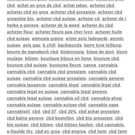
cbd
,
achat en gros de cbd
,
achat tabac
,
acheter cbd
,
acheter cbd en gros
,
acheter cbd grossiste
,
acheter cbd
grossiste bio
,
acheter cbd suisse
,
acheter cd
,
acheter de l
herbe a geneve
,
acheter de la weed
,
acheter du cbd
,
acheter fleur
,
acheter fleurs pas cher lyon
,
acheter huile
cbd suisse
,
amnesia graine
,
arizer solo ladegerät
,
atomic
suisse
,
avis gap
,
b chill
,
backwoods
,
berry love lollipop
,
beurre de marrakech cbd
,
biokonopia
,
bisse de sion
,
blunt
roulage
,
blüten
,
boutique bijoux en ligne
,
bouture cbd
,
bouture cbd suisse
,
boutures fleurs
,
canna
,
cannabis
,
cannabis cbd
,
cannabis cbd grossiste
,
cannabis cbd
suisse
,
cannabis cbd suisse grossiste
,
cannabis geneve
,
cannabis lausanne
,
cannabis légal
,
cannabis légal cbd
,
cannabis legal en suisse
,
cannabis legal geneve
,
cannabis legal suisse
,
cannabis oil cbd
,
cannabis shop
,
cannabis suisse
,
cannabis suisse cbd
,
cannabis vape
,
cannabisöl
,
cbd
,
cbd 07
,
cbd 20%
,
cbd achat grossiste
,
cbd bains geneve
,
cbd bestellen
,
cbd bio grossiste
,
cbd
bio suisse
,
cbd blüten
,
cbd blüten kaufen
,
cbd cannabis.
e-liquide thc
,
cbd en gros
,
cbd engros
,
cbd farm
,
cbd farm