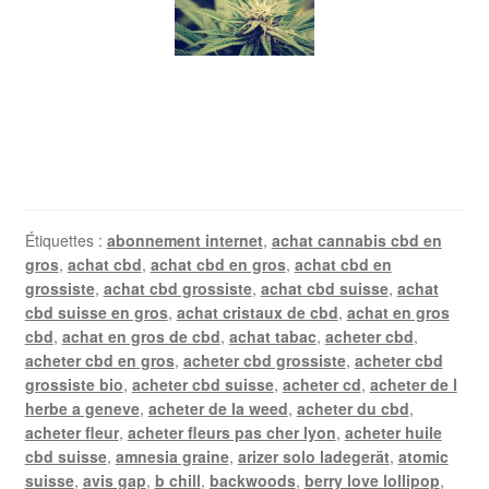
Étiquettes :
abonnement internet
,
achat cannabis cbd en
gros
,
achat cbd
,
achat cbd en gros
,
achat cbd en
grossiste
,
achat cbd grossiste
,
achat cbd suisse
,
achat
cbd suisse en gros
,
achat cristaux de cbd
,
achat en gros
cbd
,
achat en gros de cbd
,
achat tabac
,
acheter cbd
,
acheter cbd en gros
,
acheter cbd grossiste
,
acheter cbd
grossiste bio
,
acheter cbd suisse
,
acheter cd
,
acheter de l
herbe a geneve
,
acheter de la weed
,
acheter du cbd
,
acheter fleur
,
acheter fleurs pas cher lyon
,
acheter huile
cbd suisse
,
amnesia graine
,
arizer solo ladegerät
,
atomic
suisse
,
avis gap
,
b chill
,
backwoods
,
berry love lollipop
,