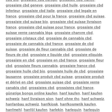
grossiste cbd geneve
,
grossiste cbd huile
,
grossiste cbd
inferieur
,
grossiste cbd italie
,
grossiste cbd legale en
france
,
grossiste cbd pour la france
,
grossiste cbd suisse
,
grossiste cbd suisse bio
,
grossiste cbd suisse livraison
france
,
grossiste cbd suisse pour france
,
grossiste cbd
suisse vente cannabis léga
,
grossiste chanvre cbd
,
grossiste cristaux cbd
,
grossiste de cannabis cbd
,
grossiste de cannabis cbd france
,
grossiste de cbd
suisse
,
grossiste de fleur cannabis cbd
,
grossiste de
fleurs de cbd
,
grossiste e liquide cbd
,
grossiste eliquide
,
grossiste en cbd
,
grossiste en cbd france
,
grossiste fleur
cbd
,
grossiste fleurs cannabis
,
grossiste france cbd
,
grossiste huile cbd bio
,
grossiste huile de cbd
,
grossiste
lausanne
,
grossiste produit cbd suisse
,
grossiste produit
et dérivé en cbd
,
grossiste suisse cbd
,
grossiste vente
canabis cbd
,
grossistes cbd
,
grossistes cbd france
,
günstige bongs online kaufen
,
hanf kaufen
,
hanf kaufen
schweiz
,
hanf livraison sion
,
hanf ohne thc
,
hanf schweiz
,
hanfanbau schweiz
,
hanfkiosk
,
hanfkosmetik kaufen
,
hanfmehl
,
hanföl kaufen
,
harlekin
,
harlequin
,
harlequin