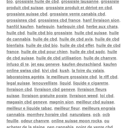
bio
,
grossiste huile de cbd
,
grossiste lausanne
,
grossiste
produit cbd suisse
,
grossiste produit et dérivé en cbd
,
grossiste suisse cbd
,
grossiste vente canabis cbd
,
grossistes cbd
,
grossistes cbd france
,
hanf livraison sion
,
hanföl kaufen
,
harlequin
,
harlequin cbd
,
herbe aux chats
,
huile cbd
,
huile cbd bio grossiste
,
huile cbd suisse
,
huile
de cannabis
,
huile de cbd
,
huile de cbd avis
,
huile de cbd
bienfaits
,
huile de cbd bio
,
huile de cbd effet
,
huile de cbd
france
,
huile de cbd pour chien
,
huile de cbd sqdc
,
huile
de cbd suisse
,
huile de cbd utilisation
,
huile de chanvre
,
infuso di te
,
jet eau geneve
,
kaufen deutschland
,
kaufen
online swiss cbd
,
kivi cbd
,
kush
,
la foire du valais
,
laboratoires agréés
,
le meilleure grossiste cbd
,
le riff cbd
,
legal suisse
,
lenouvelliste
,
liquid
,
liquide e cigarette
,
livraison cbd
,
livraison cbd geneve
,
livraison fleurs
suisse
,
livraison gratuite poste
,
livraison weed
,
loi cbd
,
magasin cbd geneve
,
magnin sion
,
meilleur cbd suisse
,
meilleur e liquide tabac
,
meilleur fleur
,
meilleurs engrais
cannabis
,
monthey horaire cbd
,
naturalpes
,
ocb
,
ocb
feuille
,
odeur chanvre
,
online suisse moon rocks
,
ou
acheter de la résine
,
pen cannabis
,
point de vente cbd
,