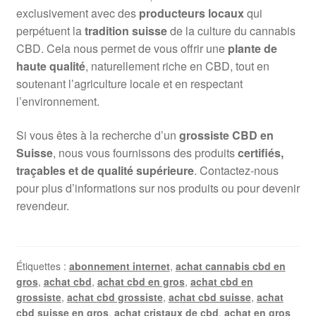
exclusivement avec des
producteurs locaux
qui
perpétuent la
tradition suisse
de la culture du cannabis
CBD. Cela nous permet de vous offrir une
plante de
haute qualité
, naturellement riche en CBD, tout en
soutenant l’agriculture locale et en respectant
l’environnement.
Si vous êtes à la recherche d’un
grossiste CBD en
Suisse
, nous vous fournissons des produits
certifiés,
traçables et de qualité supérieure
. Contactez-nous
pour plus d’informations sur nos produits ou pour devenir
revendeur.
Étiquettes :
abonnement internet
,
achat cannabis cbd en
gros
,
achat cbd
,
achat cbd en gros
,
achat cbd en
grossiste
,
achat cbd grossiste
,
achat cbd suisse
,
achat
cbd suisse en gros
,
achat cristaux de cbd
,
achat en gros