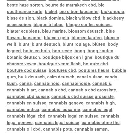
beste haze sorten
,
beurre de marrakech cbd
,
bic
postfinance karte
,
bickel
,
bio c bon lausanne
,
biokonopia
,
bisse de sion
,
black domina
,
black widow cbd
,
blackberry
accessoires
,
blague à tabac
,
blague sur les suisses
,
blatter ecublens
,
bleu marine
,
blossom deutsch
,
blue
flowers lausanne
,
blumen gelb
,
blumen kaufen
,
blumen
weiß
,
blunt
,
blunt deutsch
,
blunt roulage
,
blüten
,
body
leggeri
,
boite en bois
,
bon zeste
,
bong
,
bong kaufen
,
botanic deutsch
,
boutique bijoux en ligne
,
boutique du
chanvre vevey
,
boutique vente flash
,
bouture cbd
,
bouture cbd suisse
,
boutures cbd
,
boutures fleurs
,
bubble
gum
,
bulk deutsch
,
calm deutsch
,
canal suisse
,
candy
kush
,
canna
,
cannabinoid
,
cannabinoide
,
cannabis
,
cannabis blatt
,
cannabis cbd
,
cannabis cbd grossiste
,
cannabis cbd suisse
,
cannabis cbd suisse grossiste
,
cannabis en suisse
,
cannabis geneve
,
cannabis high
,
cannabis indica
,
cannabis lausanne
,
cannabis légal
,
cannabis légal cbd
,
cannabis legal en suisse
,
cannabis
legal geneve
,
cannabis legal suisse
,
cannabis ohne thc
,
cannabis oil cbd
,
cannabis pots
,
cannabis samen
,