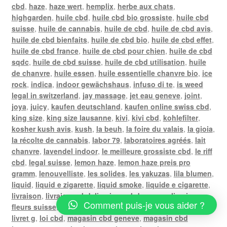
cbd
,
haze
,
haze wert
,
hemplix
,
herbe aux chats
,
highgarden
,
huile cbd
,
huile cbd bio grossiste
,
huile cbd
suisse
,
huile de cannabis
,
huile de cbd
,
huile de cbd avis
,
huile de cbd bienfaits
,
huile de cbd bio
,
huile de cbd effet
,
huile de cbd france
,
huile de cbd pour chien
,
huile de cbd
sqdc
,
huile de cbd suisse
,
huile de cbd utilisation
,
huile
de chanvre
,
huile essen
,
huile essentielle chanvre bio
,
ice
rock
,
indica
,
indoor gewächshaus
,
infuso di te
,
is weed
legal in switzerland
,
jay massage
,
jet eau geneve
,
joint
,
joya
,
juicy
,
kaufen deutschland
,
kaufen online swiss cbd
,
king size
,
king size lausanne
,
kivi
,
kivi cbd
,
kohlefilter
,
kosher kush avis
,
kush
,
la beuh
,
la foire du valais
,
la gioia
,
la récolte de cannabis
,
labor 79
,
laboratoires agréés
,
lait
chanvre
,
lavendel indoor
,
le meilleure grossiste cbd
,
le riff
cbd
,
legal suisse
,
lemon haze
,
lemon haze preis pro
gramm
,
lenouvelliste
,
les solides
,
les yakuzas
,
lila blumen
,
liquid
,
liquid e zigarette
,
liquid smoke
,
liquide e cigarette
,
livraison
,
livraison cbd
,
livraison cbd geneve
,
livraison
Comment puis-je vous aider ?
fleurs suisse
,
livraison gratuite poste
,
livraison weed
,
livret g
,
loi cbd
,
magasin cbd geneve
,
magasin cbd