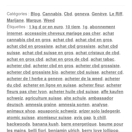
Catégories :
Blog
,
Cannabis
,
Cbd
,
geneva
,
Genève
,
Le Riff
,
Marijane
,
Marque
,
Weed
Étiquettes :
1 kg d or en euro
,
10 tiere
,
1g
,
abonnement
internet
,
accessoire cheveux mariage pas cher
,
achat
cannabis cbd en gros
,
achat cbd
,
achat cbd en gros
,
achat cbd en grossiste
,
achat cbd grossiste
,
achat cbd
suisse
,
achat cbd suisse en gros
,
achat cristaux de cbd
,
achat en gros cbd
,
achat en gros de cbd
,
achat tabac
,
acheter cbd
,
acheter cbd en gros
,
acheter cbd grossiste
,
acheter cbd grossiste bio
,
acheter cbd suisse
,
acheter cd
,
acheter de l herbe a geneve
,
acheter de la weed
,
acheter
du cbd
,
acheter en ligne en suisse
,
acheter fleur
,
acheter
fleurs pas cher lyon
,
acheter huile cbd suisse
,
affe kaufen
schweiz
,
agriculture suisse
,
alte schule
,
ambassador
deutsch
,
amnesia graine
,
amnesia sorten
,
analyse
,
animaux shop
,
aquaponic schweiz
,
arizer solo ladegerät
,
atomic suisse
,
atomiseur suisse
,
avis gap
,
b chill
,
backwoods
,
banana kush
,
barre energetique
,
baume pour
les mains
,
belli fiori
,
benjamin ulrich
,
berry love lollipop
,