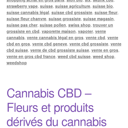
strawberry vape
,
suisse
,
suisse agriculture
,
suisse bio
,
suisse cannabis légal
,
suisse cbd grossiste
,
suisse fleur
,
suisse fleur chanvre
,
suisse grossiste
,
suisse magasin
,
suisse pas cher
,
suisse pollen
,
swiss shop
,
trouver un
grossiste en cbd
,
vaporette maison
,
vapoter
,
vente
cannabis
,
vente cannabis légal en gros
,
vente cbd
,
vente
cbd en gros
,
vente cbd geneve
,
vente cbd grossiste
,
vente
cbd suisse
,
vente de cbd grossiste suisse
,
vente en gros
,
vente en gros cbd france
,
weed cbd suisse
,
weed shop
,
weedshop
Cannabis CBD –
Fleurs et produits
dérivés du cannabis