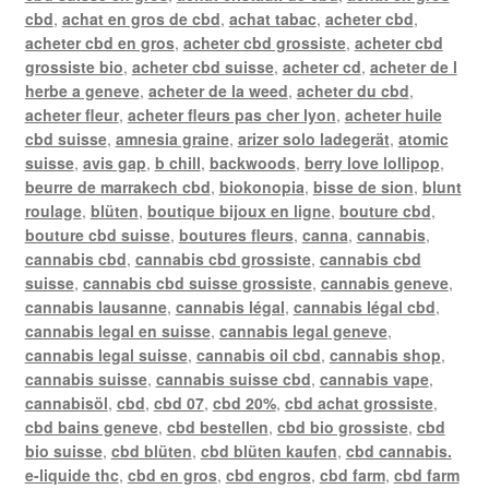
cbd
,
achat en gros de cbd
,
achat tabac
,
acheter cbd
,
acheter cbd en gros
,
acheter cbd grossiste
,
acheter cbd
grossiste bio
,
acheter cbd suisse
,
acheter cd
,
acheter de l
herbe a geneve
,
acheter de la weed
,
acheter du cbd
,
acheter fleur
,
acheter fleurs pas cher lyon
,
acheter huile
cbd suisse
,
amnesia graine
,
arizer solo ladegerät
,
atomic
suisse
,
avis gap
,
b chill
,
backwoods
,
berry love lollipop
,
beurre de marrakech cbd
,
biokonopia
,
bisse de sion
,
blunt
roulage
,
blüten
,
boutique bijoux en ligne
,
bouture cbd
,
bouture cbd suisse
,
boutures fleurs
,
canna
,
cannabis
,
cannabis cbd
,
cannabis cbd grossiste
,
cannabis cbd
suisse
,
cannabis cbd suisse grossiste
,
cannabis geneve
,
cannabis lausanne
,
cannabis légal
,
cannabis légal cbd
,
cannabis legal en suisse
,
cannabis legal geneve
,
cannabis legal suisse
,
cannabis oil cbd
,
cannabis shop
,
cannabis suisse
,
cannabis suisse cbd
,
cannabis vape
,
cannabisöl
,
cbd
,
cbd 07
,
cbd 20%
,
cbd achat grossiste
,
cbd bains geneve
,
cbd bestellen
,
cbd bio grossiste
,
cbd
bio suisse
,
cbd blüten
,
cbd blüten kaufen
,
cbd cannabis.
e-liquide thc
,
cbd en gros
,
cbd engros
,
cbd farm
,
cbd farm