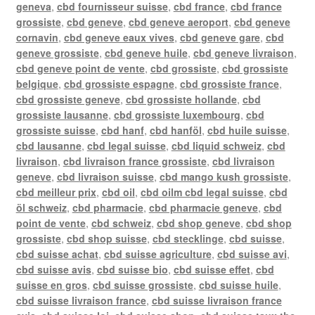
geneva
,
cbd fournisseur suisse
,
cbd france
,
cbd france
grossiste
,
cbd geneve
,
cbd geneve aeroport
,
cbd geneve
cornavin
,
cbd geneve eaux vives
,
cbd geneve gare
,
cbd
geneve grossiste
,
cbd geneve huile
,
cbd geneve livraison
,
cbd geneve point de vente
,
cbd grossiste
,
cbd grossiste
belgique
,
cbd grossiste espagne
,
cbd grossiste france
,
cbd grossiste geneve
,
cbd grossiste hollande
,
cbd
grossiste lausanne
,
cbd grossiste luxembourg
,
cbd
grossiste suisse
,
cbd hanf
,
cbd hanföl
,
cbd huile suisse
,
cbd lausanne
,
cbd legal suisse
,
cbd liquid schweiz
,
cbd
livraison
,
cbd livraison france grossiste
,
cbd livraison
geneve
,
cbd livraison suisse
,
cbd mango kush grossiste
,
cbd meilleur prix
,
cbd oil
,
cbd oilm cbd legal suisse
,
cbd
öl schweiz
,
cbd pharmacie
,
cbd pharmacie geneve
,
cbd
point de vente
,
cbd schweiz
,
cbd shop geneve
,
cbd shop
grossiste
,
cbd shop suisse
,
cbd stecklinge
,
cbd suisse
,
cbd suisse achat
,
cbd suisse agriculture
,
cbd suisse avi
,
cbd suisse avis
,
cbd suisse bio
,
cbd suisse effet
,
cbd
suisse en gros
,
cbd suisse grossiste
,
cbd suisse huile
,
cbd suisse livraison france
,
cbd suisse livraison france