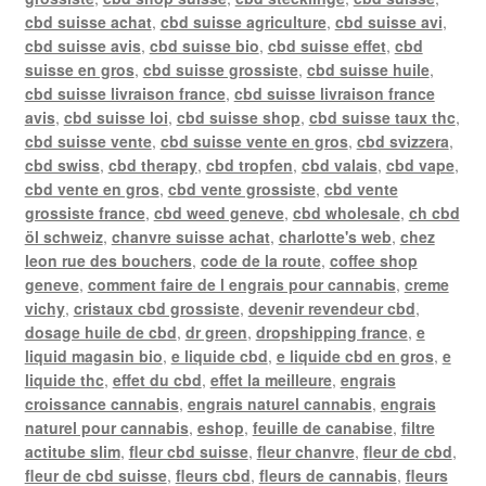
cbd suisse achat
,
cbd suisse agriculture
,
cbd suisse avi
,
cbd suisse avis
,
cbd suisse bio
,
cbd suisse effet
,
cbd
suisse en gros
,
cbd suisse grossiste
,
cbd suisse huile
,
cbd suisse livraison france
,
cbd suisse livraison france
avis
,
cbd suisse loi
,
cbd suisse shop
,
cbd suisse taux thc
,
cbd suisse vente
,
cbd suisse vente en gros
,
cbd svizzera
,
cbd swiss
,
cbd therapy
,
cbd tropfen
,
cbd valais
,
cbd vape
,
cbd vente en gros
,
cbd vente grossiste
,
cbd vente
grossiste france
,
cbd weed geneve
,
cbd wholesale
,
ch cbd
öl schweiz
,
chanvre suisse achat
,
charlotte's web
,
chez
leon rue des bouchers
,
code de la route
,
coffee shop
geneve
,
comment faire de l engrais pour cannabis
,
creme
vichy
,
cristaux cbd grossiste
,
devenir revendeur cbd
,
dosage huile de cbd
,
dr green
,
dropshipping france
,
e
liquid magasin bio
,
e liquide cbd
,
e liquide cbd en gros
,
e
liquide thc
,
effet du cbd
,
effet la meilleure
,
engrais
croissance cannabis
,
engrais naturel cannabis
,
engrais
naturel pour cannabis
,
eshop
,
feuille de canabise
,
filtre
actitube slim
,
fleur cbd suisse
,
fleur chanvre
,
fleur de cbd
,
fleur de cbd suisse
,
fleurs cbd
,
fleurs de cannabis
,
fleurs