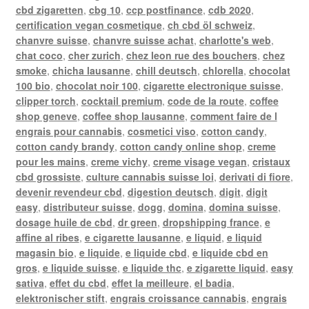
cbd zigaretten
,
cbg 10
,
ccp postfinance
,
cdb 2020
,
certification vegan cosmetique
,
ch cbd öl schweiz
,
chanvre suisse
,
chanvre suisse achat
,
charlotte's web
,
chat coco
,
cher zurich
,
chez leon rue des bouchers
,
chez
smoke
,
chicha lausanne
,
chill deutsch
,
chlorella
,
chocolat
100 bio
,
chocolat noir 100
,
cigarette electronique suisse
,
clipper torch
,
cocktail premium
,
code de la route
,
coffee
shop geneve
,
coffee shop lausanne
,
comment faire de l
engrais pour cannabis
,
cosmetici viso
,
cotton candy
,
cotton candy brandy
,
cotton candy online shop
,
creme
pour les mains
,
creme vichy
,
creme visage vegan
,
cristaux
cbd grossiste
,
culture cannabis suisse loi
,
derivati di fiore
,
devenir revendeur cbd
,
digestion deutsch
,
digit
,
digit
easy
,
distributeur suisse
,
dogg
,
domina
,
domina suisse
,
dosage huile de cbd
,
dr green
,
dropshipping france
,
e
affine al ribes
,
e cigarette lausanne
,
e liquid
,
e liquid
magasin bio
,
e liquide
,
e liquide cbd
,
e liquide cbd en
gros
,
e liquide suisse
,
e liquide thc
,
e zigarette liquid
,
easy
sativa
,
effet du cbd
,
effet la meilleure
,
el badia
,
elektronischer stift
,
engrais croissance cannabis
,
engrais