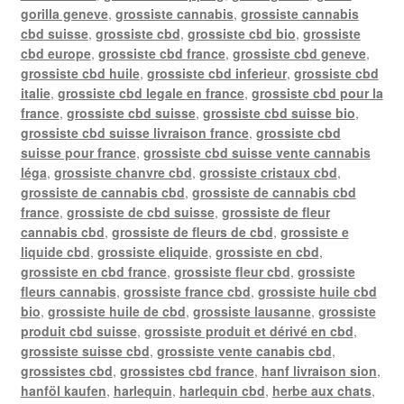
gorilla geneve
,
grossiste cannabis
,
grossiste cannabis
cbd suisse
,
grossiste cbd
,
grossiste cbd bio
,
grossiste
cbd europe
,
grossiste cbd france
,
grossiste cbd geneve
,
grossiste cbd huile
,
grossiste cbd inferieur
,
grossiste cbd
italie
,
grossiste cbd legale en france
,
grossiste cbd pour la
france
,
grossiste cbd suisse
,
grossiste cbd suisse bio
,
grossiste cbd suisse livraison france
,
grossiste cbd
suisse pour france
,
grossiste cbd suisse vente cannabis
léga
,
grossiste chanvre cbd
,
grossiste cristaux cbd
,
grossiste de cannabis cbd
,
grossiste de cannabis cbd
france
,
grossiste de cbd suisse
,
grossiste de fleur
cannabis cbd
,
grossiste de fleurs de cbd
,
grossiste e
liquide cbd
,
grossiste eliquide
,
grossiste en cbd
,
grossiste en cbd france
,
grossiste fleur cbd
,
grossiste
fleurs cannabis
,
grossiste france cbd
,
grossiste huile cbd
bio
,
grossiste huile de cbd
,
grossiste lausanne
,
grossiste
produit cbd suisse
,
grossiste produit et dérivé en cbd
,
grossiste suisse cbd
,
grossiste vente canabis cbd
,
grossistes cbd
,
grossistes cbd france
,
hanf livraison sion
,
hanföl kaufen
,
harlequin
,
harlequin cbd
,
herbe aux chats
,