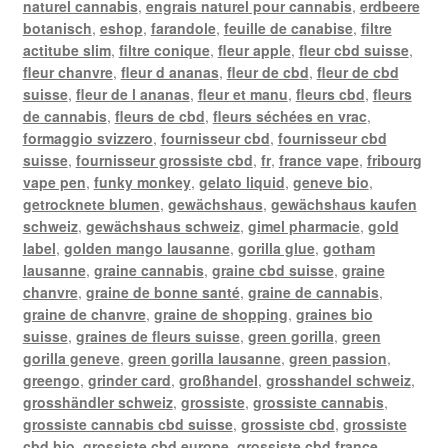
naturel cannabis
,
engrais naturel pour cannabis
,
erdbeere
botanisch
,
eshop
,
farandole
,
feuille de canabise
,
filtre
actitube slim
,
filtre conique
,
fleur apple
,
fleur cbd suisse
,
fleur chanvre
,
fleur d ananas
,
fleur de cbd
,
fleur de cbd
suisse
,
fleur de l ananas
,
fleur et manu
,
fleurs cbd
,
fleurs
de cannabis
,
fleurs de cbd
,
fleurs séchées en vrac
,
formaggio svizzero
,
fournisseur cbd
,
fournisseur cbd
suisse
,
fournisseur grossiste cbd
,
fr
,
france vape
,
fribourg
vape pen
,
funky monkey
,
gelato liquid
,
geneve bio
,
getrocknete blumen
,
gewächshaus
,
gewächshaus kaufen
schweiz
,
gewächshaus schweiz
,
gimel pharmacie
,
gold
label
,
golden mango lausanne
,
gorilla glue
,
gotham
lausanne
,
graine cannabis
,
graine cbd suisse
,
graine
chanvre
,
graine de bonne santé
,
graine de cannabis
,
graine de chanvre
,
graine de shopping
,
graines bio
suisse
,
graines de fleurs suisse
,
green gorilla
,
green
gorilla geneve
,
green gorilla lausanne
,
green passion
,
greengo
,
grinder card
,
großhandel
,
grosshandel schweiz
,
grosshändler schweiz
,
grossiste
,
grossiste cannabis
,
grossiste cannabis cbd suisse
,
grossiste cbd
,
grossiste
cbd bio
,
grossiste cbd europe
,
grossiste cbd france
,