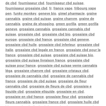
de cbd
,
fournisseur cbd
,
fournisseur cbd suisse
,
fournisseur grossiste cbd
,
fr
,
france vape
,
fribourg vape
pen
,
funky monkey
,
geneve bio
,
gimel pharmacie
,
graine
cannabis
,
graine cbd suisse
,
graine chanvre
,
graine de
cannabis
,
graine de shopping
,
green gorilla
,
green gorilla
geneve
,
grossiste cannabis
,
grossiste cannabis cbd
suisse
,
grossiste cbd
,
grossiste cbd bio
,
grossiste cbd
europe
,
grossiste cbd france
,
grossiste cbd geneve
,
grossiste cbd huile
,
grossiste cbd inferieur
,
grossiste cbd
italie
,
grossiste cbd legale en france
,
grossiste cbd pour la
france
,
grossiste cbd suisse
,
grossiste cbd suisse bio
,
grossiste cbd suisse livraison france
,
grossiste cbd
suisse pour france
,
grossiste cbd suisse vente cannabis
léga
,
grossiste chanvre cbd
,
grossiste cristaux cbd
,
grossiste de cannabis cbd
,
grossiste de cannabis cbd
france
,
grossiste de cbd suisse
,
grossiste de fleur
cannabis cbd
,
grossiste de fleurs de cbd
,
grossiste e
liquide cbd
,
grossiste eliquide
,
grossiste en cbd
,
grossiste en cbd france
,
grossiste fleur cbd
,
grossiste
fleurs cannabis
,
grossiste france cbd
,
grossiste huile cbd