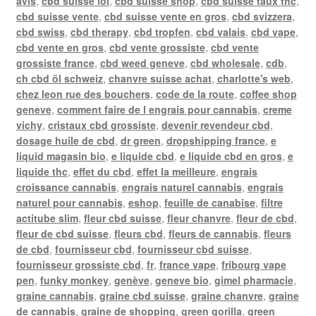
avis
,
cbd suisse loi
,
cbd suisse shop
,
cbd suisse taux thc
,
cbd suisse vente
,
cbd suisse vente en gros
,
cbd svizzera
,
cbd swiss
,
cbd therapy
,
cbd tropfen
,
cbd valais
,
cbd vape
,
cbd vente en gros
,
cbd vente grossiste
,
cbd vente
grossiste france
,
cbd weed geneve
,
cbd wholesale
,
cdb
,
ch cbd öl schweiz
,
chanvre suisse achat
,
charlotte's web
,
chez leon rue des bouchers
,
code de la route
,
coffee shop
geneve
,
comment faire de l engrais pour cannabis
,
creme
vichy
,
cristaux cbd grossiste
,
devenir revendeur cbd
,
dosage huile de cbd
,
dr green
,
dropshipping france
,
e
liquid magasin bio
,
e liquide cbd
,
e liquide cbd en gros
,
e
liquide thc
,
effet du cbd
,
effet la meilleure
,
engrais
croissance cannabis
,
engrais naturel cannabis
,
engrais
naturel pour cannabis
,
eshop
,
feuille de canabise
,
filtre
actitube slim
,
fleur cbd suisse
,
fleur chanvre
,
fleur de cbd
,
fleur de cbd suisse
,
fleurs cbd
,
fleurs de cannabis
,
fleurs
de cbd
,
fournisseur cbd
,
fournisseur cbd suisse
,
fournisseur grossiste cbd
,
fr
,
france vape
,
fribourg vape
pen
,
funky monkey
,
genève
,
geneve bio
,
gimel pharmacie
,
graine cannabis
,
graine cbd suisse
,
graine chanvre
,
graine
de cannabis
,
graine de shopping
,
green gorilla
,
green