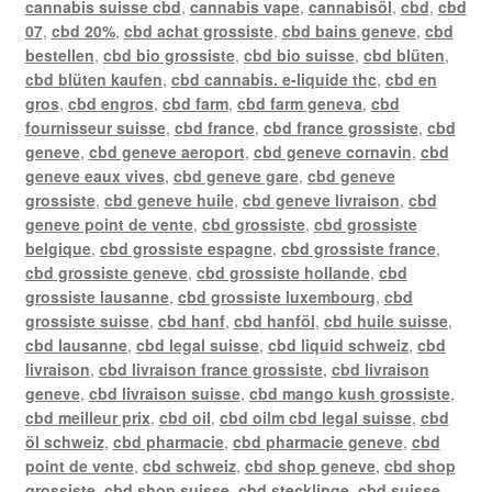
cannabis suisse cbd
,
cannabis vape
,
cannabisöl
,
cbd
,
cbd
07
,
cbd 20%
,
cbd achat grossiste
,
cbd bains geneve
,
cbd
bestellen
,
cbd bio grossiste
,
cbd bio suisse
,
cbd blüten
,
cbd blüten kaufen
,
cbd cannabis. e-liquide thc
,
cbd en
gros
,
cbd engros
,
cbd farm
,
cbd farm geneva
,
cbd
fournisseur suisse
,
cbd france
,
cbd france grossiste
,
cbd
geneve
,
cbd geneve aeroport
,
cbd geneve cornavin
,
cbd
geneve eaux vives
,
cbd geneve gare
,
cbd geneve
grossiste
,
cbd geneve huile
,
cbd geneve livraison
,
cbd
geneve point de vente
,
cbd grossiste
,
cbd grossiste
belgique
,
cbd grossiste espagne
,
cbd grossiste france
,
cbd grossiste geneve
,
cbd grossiste hollande
,
cbd
grossiste lausanne
,
cbd grossiste luxembourg
,
cbd
grossiste suisse
,
cbd hanf
,
cbd hanföl
,
cbd huile suisse
,
cbd lausanne
,
cbd legal suisse
,
cbd liquid schweiz
,
cbd
livraison
,
cbd livraison france grossiste
,
cbd livraison
geneve
,
cbd livraison suisse
,
cbd mango kush grossiste
,
cbd meilleur prix
,
cbd oil
,
cbd oilm cbd legal suisse
,
cbd
öl schweiz
,
cbd pharmacie
,
cbd pharmacie geneve
,
cbd
point de vente
,
cbd schweiz
,
cbd shop geneve
,
cbd shop
grossiste
,
cbd shop suisse
,
cbd stecklinge
,
cbd suisse
,