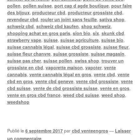
pollen
,
pollen suisse
,
port cap d agde boutique
,
pour faire
des bijoux
,
producteur cbd
,
producteur grossiste cbd
,
revendeur cbd
,
rouler un joint sans feuille
,
sativa shop
,
schweiz cbd
,
schweiz cbd kaufen
,
shop schweiz
,
shopping achat en gros paris
,
sion bio
,
six
,
skunk cbd
,
strawberry vape
,
suisse
,
suisse agriculture
,
suisse bio
,
suisse cannabis légal
,
suisse cbd grossiste
,
suisse fleur
,
suisse fleur chanvre
,
suisse grossiste
,
suisse magasin
,
suisse pas cher
,
suisse pollen
,
swiss shop
,
trouver un
grossiste en cbd
,
vaporette maison
,
vapoter
,
vente
cannabis
,
vente cannabis légal en gros
,
vente cbd
,
vente
cbd en gros
,
vente cbd geneve
,
vente cbd grossiste
,
vente
cbd suisse
,
vente de cbd grossiste suisse
,
vente en gros
,
vente en gros cbd france
,
weed cbd suisse
,
weed shop
,
weedshop
Publié le
6 septembre 2017
par
cbd venteengros
—
Laisser
un commentaire