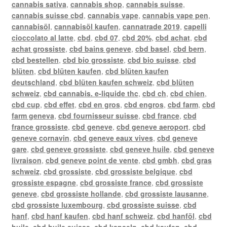
cannabis sativa
,
cannabis shop
,
cannabis suisse
,
cannabis suisse cbd
,
cannabis vape
,
cannabis vape pen
,
cannabisöl
,
cannabisöl kaufen
,
cannatrade 2019
,
capelli
cioccolato al latte
,
cbd
,
cbd 07
,
cbd 20%
,
cbd achat
,
cbd
achat grossiste
,
cbd bains geneve
,
cbd basel
,
cbd bern
,
cbd bestellen
,
cbd bio grossiste
,
cbd bio suisse
,
cbd
blüten
,
cbd blüten kaufen
,
cbd blüten kaufen
deutschland
,
cbd blüten kaufen schweiz
,
cbd blüten
schweiz
,
cbd cannabis. e-liquide thc
,
cbd ch
,
cbd chien
,
cbd cup
,
cbd effet
,
cbd en gros
,
cbd engros
,
cbd farm
,
cbd
farm geneva
,
cbd fournisseur suisse
,
cbd france
,
cbd
france grossiste
,
cbd geneve
,
cbd geneve aeroport
,
cbd
geneve cornavin
,
cbd geneve eaux vives
,
cbd geneve
gare
,
cbd geneve grossiste
,
cbd geneve huile
,
cbd geneve
livraison
,
cbd geneve point de vente
,
cbd gmbh
,
cbd gras
schweiz
,
cbd grossiste
,
cbd grossiste belgique
,
cbd
grossiste espagne
,
cbd grossiste france
,
cbd grossiste
geneve
,
cbd grossiste hollande
,
cbd grossiste lausanne
,
cbd grossiste luxembourg
,
cbd grossiste suisse
,
cbd
hanf
,
cbd hanf kaufen
,
cbd hanf schweiz
,
cbd hanföl
,
cbd
huile
,
cbd huile suisse
,
cbd kapseln
,
cbd kaufen
,
cbd