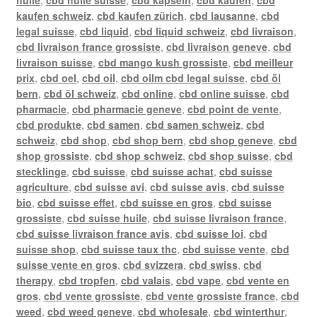
kaufen schweiz
,
cbd kaufen zürich
,
cbd lausanne
,
cbd
legal suisse
,
cbd liquid
,
cbd liquid schweiz
,
cbd livraison
,
cbd livraison france grossiste
,
cbd livraison geneve
,
cbd
livraison suisse
,
cbd mango kush grossiste
,
cbd meilleur
prix
,
cbd oel
,
cbd oil
,
cbd oilm cbd legal suisse
,
cbd öl
bern
,
cbd öl schweiz
,
cbd online
,
cbd online suisse
,
cbd
pharmacie
,
cbd pharmacie geneve
,
cbd point de vente
,
cbd produkte
,
cbd samen
,
cbd samen schweiz
,
cbd
schweiz
,
cbd shop
,
cbd shop bern
,
cbd shop geneve
,
cbd
shop grossiste
,
cbd shop schweiz
,
cbd shop suisse
,
cbd
stecklinge
,
cbd suisse
,
cbd suisse achat
,
cbd suisse
agriculture
,
cbd suisse avi
,
cbd suisse avis
,
cbd suisse
bio
,
cbd suisse effet
,
cbd suisse en gros
,
cbd suisse
grossiste
,
cbd suisse huile
,
cbd suisse livraison france
,
cbd suisse livraison france avis
,
cbd suisse loi
,
cbd
suisse shop
,
cbd suisse taux thc
,
cbd suisse vente
,
cbd
suisse vente en gros
,
cbd svizzera
,
cbd swiss
,
cbd
therapy
,
cbd tropfen
,
cbd valais
,
cbd vape
,
cbd vente en
gros
,
cbd vente grossiste
,
cbd vente grossiste france
,
cbd
weed
,
cbd weed geneve
,
cbd wholesale
,
cbd winterthur
,