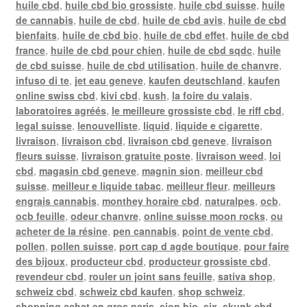
huile cbd
,
huile cbd bio grossiste
,
huile cbd suisse
,
huile
de cannabis
,
huile de cbd
,
huile de cbd avis
,
huile de cbd
bienfaits
,
huile de cbd bio
,
huile de cbd effet
,
huile de cbd
france
,
huile de cbd pour chien
,
huile de cbd sqdc
,
huile
de cbd suisse
,
huile de cbd utilisation
,
huile de chanvre
,
infuso di te
,
jet eau geneve
,
kaufen deutschland
,
kaufen
online swiss cbd
,
kivi cbd
,
kush
,
la foire du valais
,
laboratoires agréés
,
le meilleure grossiste cbd
,
le riff cbd
,
legal suisse
,
lenouvelliste
,
liquid
,
liquide e cigarette
,
livraison
,
livraison cbd
,
livraison cbd geneve
,
livraison
fleurs suisse
,
livraison gratuite poste
,
livraison weed
,
loi
cbd
,
magasin cbd geneve
,
magnin sion
,
meilleur cbd
suisse
,
meilleur e liquide tabac
,
meilleur fleur
,
meilleurs
engrais cannabis
,
monthey horaire cbd
,
naturalpes
,
ocb
,
ocb feuille
,
odeur chanvre
,
online suisse moon rocks
,
ou
acheter de la résine
,
pen cannabis
,
point de vente cbd
,
pollen
,
pollen suisse
,
port cap d agde boutique
,
pour faire
des bijoux
,
producteur cbd
,
producteur grossiste cbd
,
revendeur cbd
,
rouler un joint sans feuille
,
sativa shop
,
schweiz cbd
,
schweiz cbd kaufen
,
shop schweiz
,
shopping achat en gros paris
,
sion bio
,
six
,
skunk cbd
,