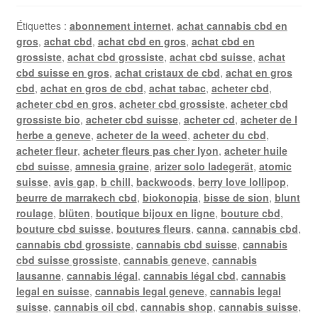
Étiquettes :
abonnement internet
,
achat cannabis cbd en
gros
,
achat cbd
,
achat cbd en gros
,
achat cbd en
grossiste
,
achat cbd grossiste
,
achat cbd suisse
,
achat
cbd suisse en gros
,
achat cristaux de cbd
,
achat en gros
cbd
,
achat en gros de cbd
,
achat tabac
,
acheter cbd
,
acheter cbd en gros
,
acheter cbd grossiste
,
acheter cbd
grossiste bio
,
acheter cbd suisse
,
acheter cd
,
acheter de l
herbe a geneve
,
acheter de la weed
,
acheter du cbd
,
acheter fleur
,
acheter fleurs pas cher lyon
,
acheter huile
cbd suisse
,
amnesia graine
,
arizer solo ladegerät
,
atomic
suisse
,
avis gap
,
b chill
,
backwoods
,
berry love lollipop
,
beurre de marrakech cbd
,
biokonopia
,
bisse de sion
,
blunt
roulage
,
blüten
,
boutique bijoux en ligne
,
bouture cbd
,
bouture cbd suisse
,
boutures fleurs
,
canna
,
cannabis cbd
,
cannabis cbd grossiste
,
cannabis cbd suisse
,
cannabis
cbd suisse grossiste
,
cannabis geneve
,
cannabis
lausanne
,
cannabis légal
,
cannabis légal cbd
,
cannabis
legal en suisse
,
cannabis legal geneve
,
cannabis legal
suisse
,
cannabis oil cbd
,
cannabis shop
,
cannabis suisse
,