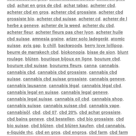
cbd
,
achat en gros de cbd
,
achat tabac
,
acheter cbd
,
acheter cbd en gros
,
acheter cbd grossiste
,
acheter cbd
grossiste bio
,
acheter cbd suisse
,
acheter cd
,
acheter de l
herbe a geneve
,
acheter de la weed
,
acheter du cbd
,
acheter fleur
,
acheter fleurs pas cher lyon
,
acheter huile
cbd suisse
,
amnesia graine
,
arizer solo ladegerät
,
atomic
suisse
,
avis gap
,
b chill
,
backwoods
,
berry love lollipop
,
beurre de marrakech cbd
,
biokonopia
,
bisse de sion
,
blunt
roulage
,
blüten
,
boutique bijoux en ligne
,
bouture cbd
,
bouture cbd suisse
,
boutures fleurs
,
canna
,
cannabis
,
cannabis cbd
,
cannabis cbd grossiste
,
cannabis cbd
suisse
,
cannabis cbd suisse grossiste
,
cannabis geneve
,
cannabis lausanne
,
cannabis légal
,
cannabis légal cbd
,
cannabis legal en suisse
,
cannabis legal geneve
,
cannabis legal suisse
,
cannabis oil cbd
,
cannabis shop
,
cannabis suisse
,
cannabis suisse cbd
,
cannabis vape
,
cannabisöl
,
cbd
,
cbd 07
,
cbd 20%
,
cbd achat grossiste
,
cbd bains geneve
,
cbd bestellen
,
cbd bio grossiste
,
cbd
bio suisse
,
cbd blüten
,
cbd blüten kaufen
,
cbd cannabis.
e-liquide thc
,
cbd en gros
,
cbd engros
,
cbd farm
,
cbd farm