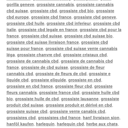
gorilla geneve
,
grossiste cannabis
,
grossiste cannabis
cbd suisse
,
grossiste cbd
,
grossiste cbd bio
,
grossiste
cbd europe
,
grossiste cbd france
,
grossiste cbd geneve
,
grossiste cbd huile
,
grossiste cbd inferieur
,
grossiste cbd
italie
,
grossiste cbd legale en france
,
grossiste cbd pour la
france
,
grossiste cbd suisse
,
grossiste cbd suisse bio
,
grossiste cbd suisse livraison france
,
grossiste cbd
suisse pour france
,
grossiste cbd suisse vente cannabis
léga
,
grossiste chanvre cbd
,
grossiste cristaux cbd
,
grossiste de cannabis cbd
,
grossiste de cannabis cbd
france
,
grossiste de cbd suisse
,
grossiste de fleur
cannabis cbd
,
grossiste de fleurs de cbd
,
grossiste e
liquide cbd
,
grossiste eliquide
,
grossiste en cbd
,
grossiste en cbd france
,
grossiste fleur cbd
,
grossiste
fleurs cannabis
,
grossiste france cbd
,
grossiste huile cbd
bio
,
grossiste huile de cbd
,
grossiste lausanne
,
grossiste
produit cbd suisse
,
grossiste produit et dérivé en cbd
,
grossiste suisse cbd
,
grossiste vente canabis cbd
,
grossistes cbd
,
grossistes cbd france
,
hanf livraison sion
,
hanföl kaufen
,
harlequin
,
harlequin cbd
,
herbe aux chats
,