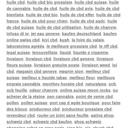
huile cbd
,
huile cbd bio grossiste
,
huile cbd suisse
,
huile
de cannabis
,
huile de cbd
,
huile de cbd avis
,
huile de cbd
bienfaits
,
huile de cbd bio
,
huile de cbd effet
,
huile de cbd
france
,
huile de cbd pour chien
,
huile de cbd sqdc
,
huile
de cbd suisse
,
huile de cbd utilisation
,
huile de chanvre
,
infuso di te
,
jet eau geneve
,
kaufen deutschland
,
kaufen
online swiss cbd
,
kivi cbd
,
kush
,
la foire du valais
,
laboratoires agréés
,
le meilleure grossiste cbd
,
le riff cbd
,
legal suisse
,
lenouvelliste
,
liquid
,
liquide e cigarette
,
livraison
,
livraison cbd
,
livraison cbd geneve
,
livraison
fleurs suisse
,
livraison gratuite poste
,
livraison weed
,
loi
cbd
,
magasin cbd geneve
,
magnin sion
,
meilleur cbd
suisse
,
meilleur e liquide tabac
,
meilleur fleur
,
meilleurs
engrais cannabis
,
monthey horaire cbd
,
naturalpes
,
ocb
,
ocb feuille
,
odeur chanvre
,
online suisse moon rocks
,
ou
acheter de la résine
,
pen cannabis
,
point de vente cbd
,
pollen
,
pollen suisse
,
port cap d agde boutique
,
pour faire
des bijoux
,
producteur cbd
,
producteur grossiste cbd
,
revendeur cbd
,
rouler un joint sans feuille
,
sativa shop
,
schweiz cbd
,
schweiz cbd kaufen
,
shop schweiz
,
shopping achat en gros paris
,
sion bio
,
six
,
skunk cbd
,