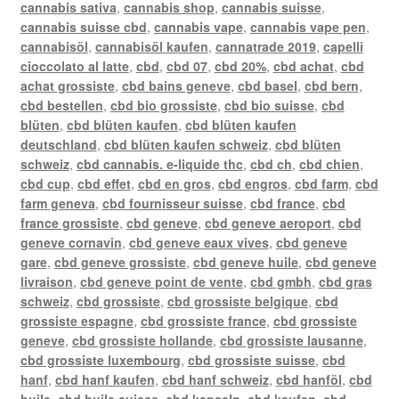
cannabis sativa
,
cannabis shop
,
cannabis suisse
,
cannabis suisse cbd
,
cannabis vape
,
cannabis vape pen
,
cannabisöl
,
cannabisöl kaufen
,
cannatrade 2019
,
capelli
cioccolato al latte
,
cbd
,
cbd 07
,
cbd 20%
,
cbd achat
,
cbd
achat grossiste
,
cbd bains geneve
,
cbd basel
,
cbd bern
,
cbd bestellen
,
cbd bio grossiste
,
cbd bio suisse
,
cbd
blüten
,
cbd blüten kaufen
,
cbd blüten kaufen
deutschland
,
cbd blüten kaufen schweiz
,
cbd blüten
schweiz
,
cbd cannabis. e-liquide thc
,
cbd ch
,
cbd chien
,
cbd cup
,
cbd effet
,
cbd en gros
,
cbd engros
,
cbd farm
,
cbd
farm geneva
,
cbd fournisseur suisse
,
cbd france
,
cbd
france grossiste
,
cbd geneve
,
cbd geneve aeroport
,
cbd
geneve cornavin
,
cbd geneve eaux vives
,
cbd geneve
gare
,
cbd geneve grossiste
,
cbd geneve huile
,
cbd geneve
livraison
,
cbd geneve point de vente
,
cbd gmbh
,
cbd gras
schweiz
,
cbd grossiste
,
cbd grossiste belgique
,
cbd
grossiste espagne
,
cbd grossiste france
,
cbd grossiste
geneve
,
cbd grossiste hollande
,
cbd grossiste lausanne
,
cbd grossiste luxembourg
,
cbd grossiste suisse
,
cbd
hanf
,
cbd hanf kaufen
,
cbd hanf schweiz
,
cbd hanföl
,
cbd
huile
,
cbd huile suisse
,
cbd kapseln
,
cbd kaufen
,
cbd