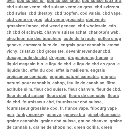
avis
,
cbd suisse loi
,
cbd suisse shop
,
cbd suisse taux thc
,
cbd suisse vente
,
cbd suisse vente en gros
,
cbd svizzera
,
cbd swiss
,
cbd therapy
,
cbd tropfen
,
cbd valais
,
cbd vape
,
cbd vente en gros
,
cbd vente grossiste
,
cbd vente
grossiste france
,
cbd weed geneve
,
cbd wholesale
,
cdb
,
ch cbd öl schweiz
,
chanvre suisse achat
,
charlotte's web
,
chez leon rue des bouchers
,
code de la route
,
coffee shop
geneve
,
comment faire de l engrais pour cannabis
,
creme
vichy
,
cristaux cbd grossiste
,
devenir revendeur cbd
,
dosage huile de cbd
,
dr green
,
dropshipping france
,
e
liquid magasin bio
,
e liquide cbd
,
e liquide cbd en gros
,
e
liquide thc
,
effet du cbd
,
effet la meilleure
,
engrais
croissance cannabis
,
engrais naturel cannabis
,
engrais
naturel pour cannabis
,
eshop
,
feuille de canabise
,
filtre
actitube slim
,
fleur cbd suisse
,
fleur chanvre
,
fleur de cbd
,
fleur de cbd suisse
,
fleurs cbd
,
fleurs de cannabis
,
fleurs
de cbd
,
fournisseur cbd
,
fournisseur cbd suisse
,
fournisseur grossiste cbd
,
fr
,
france vape
,
fribourg vape
pen
,
funky monkey
,
genève
,
geneve bio
,
gimel pharmacie
,
graine cannabis
,
graine cbd suisse
,
graine chanvre
,
graine
de cannabis
,
graine de shopping
,
green gorilla
,
green