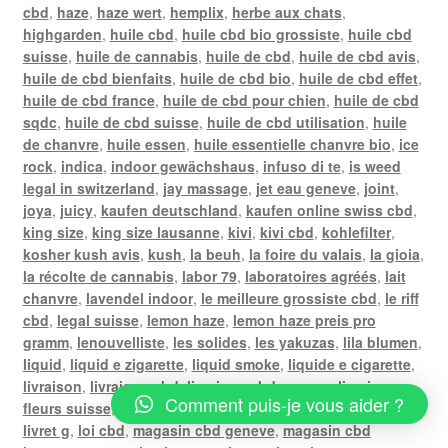
cbd
,
haze
,
haze wert
,
hemplix
,
herbe aux chats
,
highgarden
,
huile cbd
,
huile cbd bio grossiste
,
huile cbd
suisse
,
huile de cannabis
,
huile de cbd
,
huile de cbd avis
,
huile de cbd bienfaits
,
huile de cbd bio
,
huile de cbd effet
,
huile de cbd france
,
huile de cbd pour chien
,
huile de cbd
sqdc
,
huile de cbd suisse
,
huile de cbd utilisation
,
huile
de chanvre
,
huile essen
,
huile essentielle chanvre bio
,
ice
rock
,
indica
,
indoor gewächshaus
,
infuso di te
,
is weed
legal in switzerland
,
jay massage
,
jet eau geneve
,
joint
,
joya
,
juicy
,
kaufen deutschland
,
kaufen online swiss cbd
,
king size
,
king size lausanne
,
kivi
,
kivi cbd
,
kohlefilter
,
kosher kush avis
,
kush
,
la beuh
,
la foire du valais
,
la gioia
,
la récolte de cannabis
,
labor 79
,
laboratoires agréés
,
lait
chanvre
,
lavendel indoor
,
le meilleure grossiste cbd
,
le riff
cbd
,
legal suisse
,
lemon haze
,
lemon haze preis pro
gramm
,
lenouvelliste
,
les solides
,
les yakuzas
,
lila blumen
,
liquid
,
liquid e zigarette
,
liquid smoke
,
liquide e cigarette
,
livraison
,
livraison cbd
,
livraison cbd geneve
,
livraison
Comment puis-je vous aider ?
fleurs suisse
,
livraison gratuite poste
,
livraison weed
,
livret g
,
loi cbd
,
magasin cbd geneve
,
magasin cbd