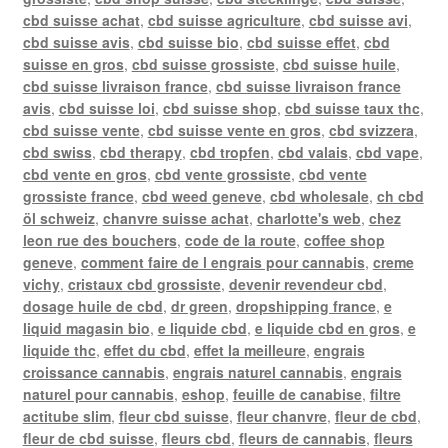
cbd suisse achat
,
cbd suisse agriculture
,
cbd suisse avi
,
cbd suisse avis
,
cbd suisse bio
,
cbd suisse effet
,
cbd
suisse en gros
,
cbd suisse grossiste
,
cbd suisse huile
,
cbd suisse livraison france
,
cbd suisse livraison france
avis
,
cbd suisse loi
,
cbd suisse shop
,
cbd suisse taux thc
,
cbd suisse vente
,
cbd suisse vente en gros
,
cbd svizzera
,
cbd swiss
,
cbd therapy
,
cbd tropfen
,
cbd valais
,
cbd vape
,
cbd vente en gros
,
cbd vente grossiste
,
cbd vente
grossiste france
,
cbd weed geneve
,
cbd wholesale
,
ch cbd
öl schweiz
,
chanvre suisse achat
,
charlotte's web
,
chez
leon rue des bouchers
,
code de la route
,
coffee shop
geneve
,
comment faire de l engrais pour cannabis
,
creme
vichy
,
cristaux cbd grossiste
,
devenir revendeur cbd
,
dosage huile de cbd
,
dr green
,
dropshipping france
,
e
liquid magasin bio
,
e liquide cbd
,
e liquide cbd en gros
,
e
liquide thc
,
effet du cbd
,
effet la meilleure
,
engrais
croissance cannabis
,
engrais naturel cannabis
,
engrais
naturel pour cannabis
,
eshop
,
feuille de canabise
,
filtre
actitube slim
,
fleur cbd suisse
,
fleur chanvre
,
fleur de cbd
,
fleur de cbd suisse
,
fleurs cbd
,
fleurs de cannabis
,
fleurs