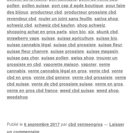
pollen
,
pollen suisse
,
port cap d agde boutique
,
pour faire
des bijoux
,
producteur cbd
,
producteur grossiste cbd
,
revendeur cbd
,
rouler un joint sans feuille
,
sativa shop
,
schweiz cbd
,
schweiz cbd kaufen
,
shop schweiz
,
shopping achat en gros paris
,
sion bio
,
six
,
skunk cbd
,
strawberry vape
,
suisse
,
suisse agriculture
,
suisse bio
,
suisse cannabis légal
,
suisse cbd grossiste
,
suisse fleur
,
suisse fleur chanvre
,
suisse grossiste
,
suisse magasin
,
suisse pas cher
,
suisse pollen
,
swiss shop
,
trouver un
grossiste en cbd
,
vaporette maison
,
vapoter
,
vente
cannabis
,
vente cannabis légal en gros
,
vente cbd
,
vente
cbd en gros
,
vente cbd geneve
,
vente cbd grossiste
,
vente
cbd suisse
,
vente de cbd grossiste suisse
,
vente en gros
,
vente en gros cbd france
,
weed cbd suisse
,
weed shop
,
weedshop
Publié le
6 septembre 2017
par
cbd venteengros
—
Laisser
un commentaire