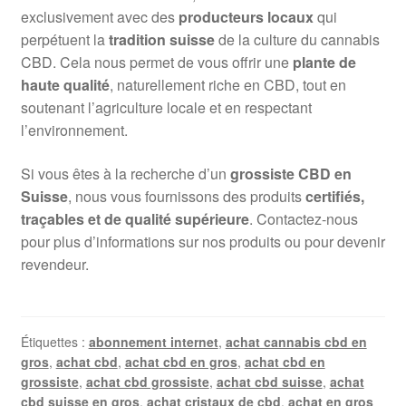
exclusivement avec des
producteurs locaux
qui
perpétuent la
tradition suisse
de la culture du cannabis
CBD. Cela nous permet de vous offrir une
plante de
haute qualité
, naturellement riche en CBD, tout en
soutenant l’agriculture locale et en respectant
l’environnement.
Si vous êtes à la recherche d’un
grossiste CBD en
Suisse
, nous vous fournissons des produits
certifiés,
traçables et de qualité supérieure
. Contactez-nous
pour plus d’informations sur nos produits ou pour devenir
revendeur.
Étiquettes :
abonnement internet
,
achat cannabis cbd en
gros
,
achat cbd
,
achat cbd en gros
,
achat cbd en
grossiste
,
achat cbd grossiste
,
achat cbd suisse
,
achat
cbd suisse en gros
,
achat cristaux de cbd
,
achat en gros