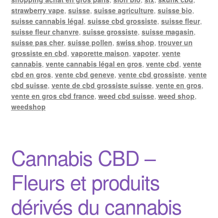
strawberry vape
,
suisse
,
suisse agriculture
,
suisse bio
,
suisse cannabis légal
,
suisse cbd grossiste
,
suisse fleur
,
suisse fleur chanvre
,
suisse grossiste
,
suisse magasin
,
suisse pas cher
,
suisse pollen
,
swiss shop
,
trouver un
grossiste en cbd
,
vaporette maison
,
vapoter
,
vente
cannabis
,
vente cannabis légal en gros
,
vente cbd
,
vente
cbd en gros
,
vente cbd geneve
,
vente cbd grossiste
,
vente
cbd suisse
,
vente de cbd grossiste suisse
,
vente en gros
,
vente en gros cbd france
,
weed cbd suisse
,
weed shop
,
weedshop
Cannabis CBD –
Fleurs et produits
dérivés du cannabis