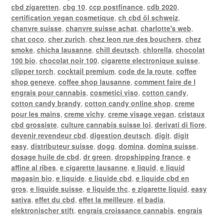
cbd zigaretten
,
cbg 10
,
ccp postfinance
,
cdb 2020
,
certification vegan cosmetique
,
ch cbd öl schweiz
,
chanvre suisse
,
chanvre suisse achat
,
charlotte's web
,
chat coco
,
cher zurich
,
chez leon rue des bouchers
,
chez
smoke
,
chicha lausanne
,
chill deutsch
,
chlorella
,
chocolat
100 bio
,
chocolat noir 100
,
cigarette electronique suisse
,
clipper torch
,
cocktail premium
,
code de la route
,
coffee
shop geneve
,
coffee shop lausanne
,
comment faire de l
engrais pour cannabis
,
cosmetici viso
,
cotton candy
,
cotton candy brandy
,
cotton candy online shop
,
creme
pour les mains
,
creme vichy
,
creme visage vegan
,
cristaux
cbd grossiste
,
culture cannabis suisse loi
,
derivati di fiore
,
devenir revendeur cbd
,
digestion deutsch
,
digit
,
digit
easy
,
distributeur suisse
,
dogg
,
domina
,
domina suisse
,
dosage huile de cbd
,
dr green
,
dropshipping france
,
e
affine al ribes
,
e cigarette lausanne
,
e liquid
,
e liquid
magasin bio
,
e liquide
,
e liquide cbd
,
e liquide cbd en
gros
,
e liquide suisse
,
e liquide thc
,
e zigarette liquid
,
easy
sativa
,
effet du cbd
,
effet la meilleure
,
el badia
,
elektronischer stift
,
engrais croissance cannabis
,
engrais