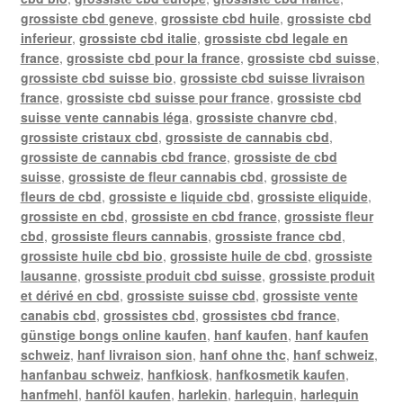
grossiste cbd geneve
,
grossiste cbd huile
,
grossiste cbd
inferieur
,
grossiste cbd italie
,
grossiste cbd legale en
france
,
grossiste cbd pour la france
,
grossiste cbd suisse
,
grossiste cbd suisse bio
,
grossiste cbd suisse livraison
france
,
grossiste cbd suisse pour france
,
grossiste cbd
suisse vente cannabis léga
,
grossiste chanvre cbd
,
grossiste cristaux cbd
,
grossiste de cannabis cbd
,
grossiste de cannabis cbd france
,
grossiste de cbd
suisse
,
grossiste de fleur cannabis cbd
,
grossiste de
fleurs de cbd
,
grossiste e liquide cbd
,
grossiste eliquide
,
grossiste en cbd
,
grossiste en cbd france
,
grossiste fleur
cbd
,
grossiste fleurs cannabis
,
grossiste france cbd
,
grossiste huile cbd bio
,
grossiste huile de cbd
,
grossiste
lausanne
,
grossiste produit cbd suisse
,
grossiste produit
et dérivé en cbd
,
grossiste suisse cbd
,
grossiste vente
canabis cbd
,
grossistes cbd
,
grossistes cbd france
,
günstige bongs online kaufen
,
hanf kaufen
,
hanf kaufen
schweiz
,
hanf livraison sion
,
hanf ohne thc
,
hanf schweiz
,
hanfanbau schweiz
,
hanfkiosk
,
hanfkosmetik kaufen
,
hanfmehl
,
hanföl kaufen
,
harlekin
,
harlequin
,
harlequin