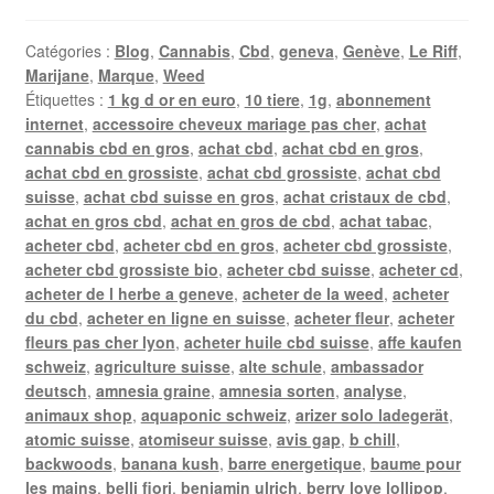
Catégories :
Blog
,
Cannabis
,
Cbd
,
geneva
,
Genève
,
Le Riff
,
Marijane
,
Marque
,
Weed
Étiquettes :
1 kg d or en euro
,
10 tiere
,
1g
,
abonnement
internet
,
accessoire cheveux mariage pas cher
,
achat
cannabis cbd en gros
,
achat cbd
,
achat cbd en gros
,
achat cbd en grossiste
,
achat cbd grossiste
,
achat cbd
suisse
,
achat cbd suisse en gros
,
achat cristaux de cbd
,
achat en gros cbd
,
achat en gros de cbd
,
achat tabac
,
acheter cbd
,
acheter cbd en gros
,
acheter cbd grossiste
,
acheter cbd grossiste bio
,
acheter cbd suisse
,
acheter cd
,
acheter de l herbe a geneve
,
acheter de la weed
,
acheter
du cbd
,
acheter en ligne en suisse
,
acheter fleur
,
acheter
fleurs pas cher lyon
,
acheter huile cbd suisse
,
affe kaufen
schweiz
,
agriculture suisse
,
alte schule
,
ambassador
deutsch
,
amnesia graine
,
amnesia sorten
,
analyse
,
animaux shop
,
aquaponic schweiz
,
arizer solo ladegerät
,
atomic suisse
,
atomiseur suisse
,
avis gap
,
b chill
,
backwoods
,
banana kush
,
barre energetique
,
baume pour
les mains
,
belli fiori
,
benjamin ulrich
,
berry love lollipop
,