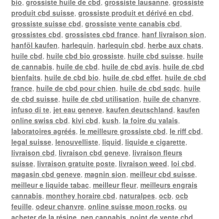
bio
,
grossiste huile de cbd
,
grossiste lausanne
,
grossiste
produit cbd suisse
,
grossiste produit et dérivé en cbd
,
grossiste suisse cbd
,
grossiste vente canabis cbd
,
grossistes cbd
,
grossistes cbd france
,
hanf livraison sion
,
hanföl kaufen
,
harlequin
,
harlequin cbd
,
herbe aux chats
,
huile cbd
,
huile cbd bio grossiste
,
huile cbd suisse
,
huile
de cannabis
,
huile de cbd
,
huile de cbd avis
,
huile de cbd
bienfaits
,
huile de cbd bio
,
huile de cbd effet
,
huile de cbd
france
,
huile de cbd pour chien
,
huile de cbd sqdc
,
huile
de cbd suisse
,
huile de cbd utilisation
,
huile de chanvre
,
infuso di te
,
jet eau geneve
,
kaufen deutschland
,
kaufen
online swiss cbd
,
kivi cbd
,
kush
,
la foire du valais
,
laboratoires agréés
,
le meilleure grossiste cbd
,
le riff cbd
,
legal suisse
,
lenouvelliste
,
liquid
,
liquide e cigarette
,
livraison cbd
,
livraison cbd geneve
,
livraison fleurs
suisse
,
livraison gratuite poste
,
livraison weed
,
loi cbd
,
magasin cbd geneve
,
magnin sion
,
meilleur cbd suisse
,
meilleur e liquide tabac
,
meilleur fleur
,
meilleurs engrais
cannabis
,
monthey horaire cbd
,
naturalpes
,
ocb
,
ocb
feuille
,
odeur chanvre
,
online suisse moon rocks
,
ou
acheter de la résine
,
pen cannabis
,
point de vente cbd
,