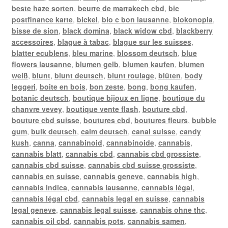
beste haze sorten
,
beurre de marrakech cbd
,
bic
postfinance karte
,
bickel
,
bio c bon lausanne
,
biokonopia
,
bisse de sion
,
black domina
,
black widow cbd
,
blackberry
accessoires
,
blague à tabac
,
blague sur les suisses
,
blatter ecublens
,
bleu marine
,
blossom deutsch
,
blue
flowers lausanne
,
blumen gelb
,
blumen kaufen
,
blumen
weiß
,
blunt
,
blunt deutsch
,
blunt roulage
,
blüten
,
body
leggeri
,
boite en bois
,
bon zeste
,
bong
,
bong kaufen
,
botanic deutsch
,
boutique bijoux en ligne
,
boutique du
chanvre vevey
,
boutique vente flash
,
bouture cbd
,
bouture cbd suisse
,
boutures cbd
,
boutures fleurs
,
bubble
gum
,
bulk deutsch
,
calm deutsch
,
canal suisse
,
candy
kush
,
canna
,
cannabinoid
,
cannabinoide
,
cannabis
,
cannabis blatt
,
cannabis cbd
,
cannabis cbd grossiste
,
cannabis cbd suisse
,
cannabis cbd suisse grossiste
,
cannabis en suisse
,
cannabis geneve
,
cannabis high
,
cannabis indica
,
cannabis lausanne
,
cannabis légal
,
cannabis légal cbd
,
cannabis legal en suisse
,
cannabis
legal geneve
,
cannabis legal suisse
,
cannabis ohne thc
,
cannabis oil cbd
,
cannabis pots
,
cannabis samen
,