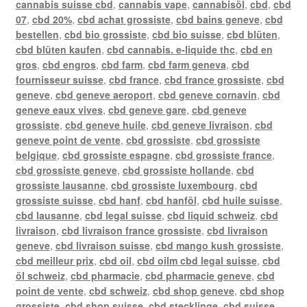
cannabis suisse cbd
,
cannabis vape
,
cannabisöl
,
cbd
,
cbd
07
,
cbd 20%
,
cbd achat grossiste
,
cbd bains geneve
,
cbd
bestellen
,
cbd bio grossiste
,
cbd bio suisse
,
cbd blüten
,
cbd blüten kaufen
,
cbd cannabis. e-liquide thc
,
cbd en
gros
,
cbd engros
,
cbd farm
,
cbd farm geneva
,
cbd
fournisseur suisse
,
cbd france
,
cbd france grossiste
,
cbd
geneve
,
cbd geneve aeroport
,
cbd geneve cornavin
,
cbd
geneve eaux vives
,
cbd geneve gare
,
cbd geneve
grossiste
,
cbd geneve huile
,
cbd geneve livraison
,
cbd
geneve point de vente
,
cbd grossiste
,
cbd grossiste
belgique
,
cbd grossiste espagne
,
cbd grossiste france
,
cbd grossiste geneve
,
cbd grossiste hollande
,
cbd
grossiste lausanne
,
cbd grossiste luxembourg
,
cbd
grossiste suisse
,
cbd hanf
,
cbd hanföl
,
cbd huile suisse
,
cbd lausanne
,
cbd legal suisse
,
cbd liquid schweiz
,
cbd
livraison
,
cbd livraison france grossiste
,
cbd livraison
geneve
,
cbd livraison suisse
,
cbd mango kush grossiste
,
cbd meilleur prix
,
cbd oil
,
cbd oilm cbd legal suisse
,
cbd
öl schweiz
,
cbd pharmacie
,
cbd pharmacie geneve
,
cbd
point de vente
,
cbd schweiz
,
cbd shop geneve
,
cbd shop
grossiste
,
cbd shop suisse
,
cbd stecklinge
,
cbd suisse
,