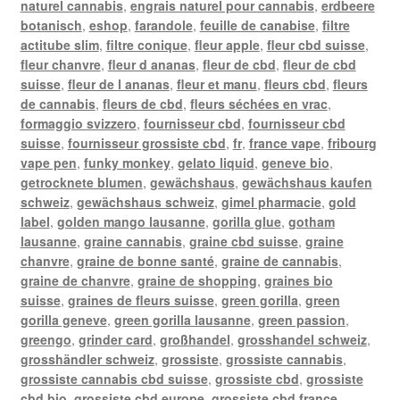
naturel cannabis
,
engrais naturel pour cannabis
,
erdbeere
botanisch
,
eshop
,
farandole
,
feuille de canabise
,
filtre
actitube slim
,
filtre conique
,
fleur apple
,
fleur cbd suisse
,
fleur chanvre
,
fleur d ananas
,
fleur de cbd
,
fleur de cbd
suisse
,
fleur de l ananas
,
fleur et manu
,
fleurs cbd
,
fleurs
de cannabis
,
fleurs de cbd
,
fleurs séchées en vrac
,
formaggio svizzero
,
fournisseur cbd
,
fournisseur cbd
suisse
,
fournisseur grossiste cbd
,
fr
,
france vape
,
fribourg
vape pen
,
funky monkey
,
gelato liquid
,
geneve bio
,
getrocknete blumen
,
gewächshaus
,
gewächshaus kaufen
schweiz
,
gewächshaus schweiz
,
gimel pharmacie
,
gold
label
,
golden mango lausanne
,
gorilla glue
,
gotham
lausanne
,
graine cannabis
,
graine cbd suisse
,
graine
chanvre
,
graine de bonne santé
,
graine de cannabis
,
graine de chanvre
,
graine de shopping
,
graines bio
suisse
,
graines de fleurs suisse
,
green gorilla
,
green
gorilla geneve
,
green gorilla lausanne
,
green passion
,
greengo
,
grinder card
,
großhandel
,
grosshandel schweiz
,
grosshändler schweiz
,
grossiste
,
grossiste cannabis
,
grossiste cannabis cbd suisse
,
grossiste cbd
,
grossiste
cbd bio
,
grossiste cbd europe
,
grossiste cbd france
,