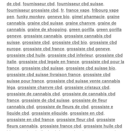
de cbd
,
fournisseur cbd
,
fournisseur cbd suisse
,
fournisseur grossiste cbd
,
fr
,
france vape
,
fribourg vape
pen
,
funky monkey
,
geneve bio
,
gimel pharmacie
,
graine
cannabis
,
graine cbd suisse
,
graine chanvre
,
graine de
cannabis
,
graine de shopping
,
green gorilla
,
green gorilla
geneve
,
grossiste cannabis
,
grossiste cannabis cbd
suisse
,
grossiste cbd
,
grossiste cbd bio
,
grossiste cbd
europe
,
grossiste cbd france
,
grossiste cbd geneve
,
grossiste cbd huile
,
grossiste cbd inferieur
,
grossiste cbd
italie
,
grossiste cbd legale en france
,
grossiste cbd pour la
france
,
grossiste cbd suisse
,
grossiste cbd suisse bio
,
grossiste cbd suisse livraison france
,
grossiste cbd
suisse pour france
,
grossiste cbd suisse vente cannabis
léga
,
grossiste chanvre cbd
,
grossiste cristaux cbd
,
grossiste de cannabis cbd
,
grossiste de cannabis cbd
france
,
grossiste de cbd suisse
,
grossiste de fleur
cannabis cbd
,
grossiste de fleurs de cbd
,
grossiste e
liquide cbd
,
grossiste eliquide
,
grossiste en cbd
,
grossiste en cbd france
,
grossiste fleur cbd
,
grossiste
fleurs cannabis
,
grossiste france cbd
,
grossiste huile cbd