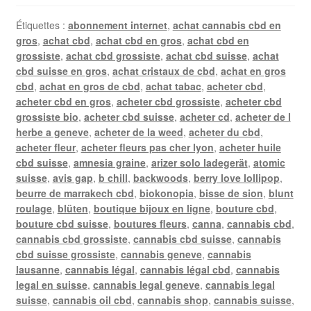
Étiquettes :
abonnement internet
,
achat cannabis cbd en
gros
,
achat cbd
,
achat cbd en gros
,
achat cbd en
grossiste
,
achat cbd grossiste
,
achat cbd suisse
,
achat
cbd suisse en gros
,
achat cristaux de cbd
,
achat en gros
cbd
,
achat en gros de cbd
,
achat tabac
,
acheter cbd
,
acheter cbd en gros
,
acheter cbd grossiste
,
acheter cbd
grossiste bio
,
acheter cbd suisse
,
acheter cd
,
acheter de l
herbe a geneve
,
acheter de la weed
,
acheter du cbd
,
acheter fleur
,
acheter fleurs pas cher lyon
,
acheter huile
cbd suisse
,
amnesia graine
,
arizer solo ladegerät
,
atomic
suisse
,
avis gap
,
b chill
,
backwoods
,
berry love lollipop
,
beurre de marrakech cbd
,
biokonopia
,
bisse de sion
,
blunt
roulage
,
blüten
,
boutique bijoux en ligne
,
bouture cbd
,
bouture cbd suisse
,
boutures fleurs
,
canna
,
cannabis cbd
,
cannabis cbd grossiste
,
cannabis cbd suisse
,
cannabis
cbd suisse grossiste
,
cannabis geneve
,
cannabis
lausanne
,
cannabis légal
,
cannabis légal cbd
,
cannabis
legal en suisse
,
cannabis legal geneve
,
cannabis legal
suisse
,
cannabis oil cbd
,
cannabis shop
,
cannabis suisse
,