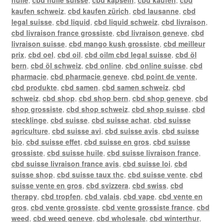
kaufen schweiz
,
cbd kaufen zürich
,
cbd lausanne
,
cbd
legal suisse
,
cbd liquid
,
cbd liquid schweiz
,
cbd livraison
,
cbd livraison france grossiste
,
cbd livraison geneve
,
cbd
livraison suisse
,
cbd mango kush grossiste
,
cbd meilleur
prix
,
cbd oel
,
cbd oil
,
cbd oilm cbd legal suisse
,
cbd öl
bern
,
cbd öl schweiz
,
cbd online
,
cbd online suisse
,
cbd
pharmacie
,
cbd pharmacie geneve
,
cbd point de vente
,
cbd produkte
,
cbd samen
,
cbd samen schweiz
,
cbd
schweiz
,
cbd shop
,
cbd shop bern
,
cbd shop geneve
,
cbd
shop grossiste
,
cbd shop schweiz
,
cbd shop suisse
,
cbd
stecklinge
,
cbd suisse
,
cbd suisse achat
,
cbd suisse
agriculture
,
cbd suisse avi
,
cbd suisse avis
,
cbd suisse
bio
,
cbd suisse effet
,
cbd suisse en gros
,
cbd suisse
grossiste
,
cbd suisse huile
,
cbd suisse livraison france
,
cbd suisse livraison france avis
,
cbd suisse loi
,
cbd
suisse shop
,
cbd suisse taux thc
,
cbd suisse vente
,
cbd
suisse vente en gros
,
cbd svizzera
,
cbd swiss
,
cbd
therapy
,
cbd tropfen
,
cbd valais
,
cbd vape
,
cbd vente en
gros
,
cbd vente grossiste
,
cbd vente grossiste france
,
cbd
weed
,
cbd weed geneve
,
cbd wholesale
,
cbd winterthur
,