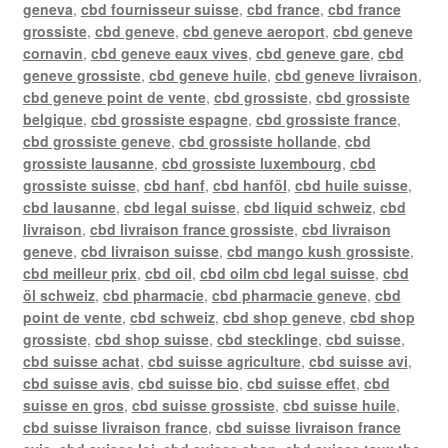
geneva
,
cbd fournisseur suisse
,
cbd france
,
cbd france
grossiste
,
cbd geneve
,
cbd geneve aeroport
,
cbd geneve
cornavin
,
cbd geneve eaux vives
,
cbd geneve gare
,
cbd
geneve grossiste
,
cbd geneve huile
,
cbd geneve livraison
,
cbd geneve point de vente
,
cbd grossiste
,
cbd grossiste
belgique
,
cbd grossiste espagne
,
cbd grossiste france
,
cbd grossiste geneve
,
cbd grossiste hollande
,
cbd
grossiste lausanne
,
cbd grossiste luxembourg
,
cbd
grossiste suisse
,
cbd hanf
,
cbd hanföl
,
cbd huile suisse
,
cbd lausanne
,
cbd legal suisse
,
cbd liquid schweiz
,
cbd
livraison
,
cbd livraison france grossiste
,
cbd livraison
geneve
,
cbd livraison suisse
,
cbd mango kush grossiste
,
cbd meilleur prix
,
cbd oil
,
cbd oilm cbd legal suisse
,
cbd
öl schweiz
,
cbd pharmacie
,
cbd pharmacie geneve
,
cbd
point de vente
,
cbd schweiz
,
cbd shop geneve
,
cbd shop
grossiste
,
cbd shop suisse
,
cbd stecklinge
,
cbd suisse
,
cbd suisse achat
,
cbd suisse agriculture
,
cbd suisse avi
,
cbd suisse avis
,
cbd suisse bio
,
cbd suisse effet
,
cbd
suisse en gros
,
cbd suisse grossiste
,
cbd suisse huile
,
cbd suisse livraison france
,
cbd suisse livraison france