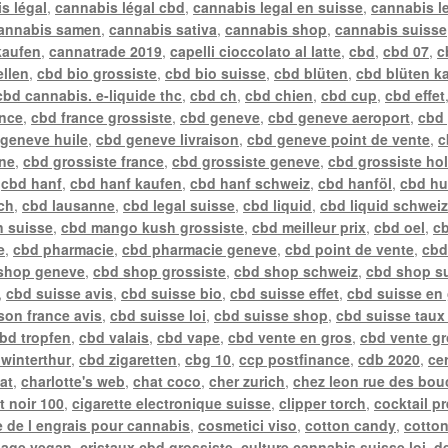
s légal
,
cannabis légal cbd
,
cannabis legal en suisse
,
cannabis l
annabis samen
,
cannabis sativa
,
cannabis shop
,
cannabis suisse
kaufen
,
cannatrade 2019
,
capelli cioccolato al latte
,
cbd
,
cbd 07
,
c
ellen
,
cbd bio grossiste
,
cbd bio suisse
,
cbd blüten
,
cbd blüten k
cbd cannabis. e-liquide thc
,
cbd ch
,
cbd chien
,
cbd cup
,
cbd effet
ance
,
cbd france grossiste
,
cbd geneve
,
cbd geneve aeroport
,
cbd
geneve huile
,
cbd geneve livraison
,
cbd geneve point de vente
,
c
gne
,
cbd grossiste france
,
cbd grossiste geneve
,
cbd grossiste ho
,
cbd hanf
,
cbd hanf kaufen
,
cbd hanf schweiz
,
cbd hanföl
,
cbd hu
ch
,
cbd lausanne
,
cbd legal suisse
,
cbd liquid
,
cbd liquid schwei
n suisse
,
cbd mango kush grossiste
,
cbd meilleur prix
,
cbd oel
,
cb
e
,
cbd pharmacie
,
cbd pharmacie geneve
,
cbd point de vente
,
cbd
shop geneve
,
cbd shop grossiste
,
cbd shop schweiz
,
cbd shop s
,
cbd suisse avis
,
cbd suisse bio
,
cbd suisse effet
,
cbd suisse en
ison france avis
,
cbd suisse loi
,
cbd suisse shop
,
cbd suisse taux
bd tropfen
,
cbd valais
,
cbd vape
,
cbd vente en gros
,
cbd vente gr
winterthur
,
cbd zigaretten
,
cbg 10
,
ccp postfinance
,
cdb 2020
,
ce
at
,
charlotte's web
,
chat coco
,
cher zurich
,
chez leon rue des bou
t noir 100
,
cigarette electronique suisse
,
clipper torch
,
cocktail p
 de l engrais pour cannabis
,
cosmetici viso
,
cotton candy
,
cotto
sage vegan
,
cristaux cbd grossiste
,
culture cannabis suisse loi
,
de