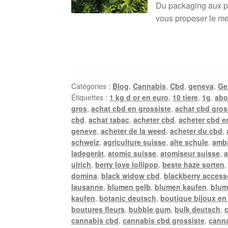
Du packaging aux pro
vous proposer le mei
Catégories :
Blog
,
Cannabis
,
Cbd
,
geneva
,
Ge
Étiquettes :
1 kg d or en euro
,
10 tiere
,
1g
,
abo
gros
,
achat cbd en grossiste
,
achat cbd gros
cbd
,
achat tabac
,
acheter cbd
,
acheter cbd e
geneve
,
acheter de la weed
,
acheter du cbd
,
schweiz
,
agriculture suisse
,
alte schule
,
amb
ladegerät
,
atomic suisse
,
atomiseur suisse
,
a
ulrich
,
berry love lollipop
,
beste haze sorten
domina
,
black widow cbd
,
blackberry access
lausanne
,
blumen gelb
,
blumen kaufen
,
blum
kaufen
,
botanic deutsch
,
boutique bijoux en
boutures fleurs
,
bubble gum
,
bulk deutsch
,
cannabis cbd
,
cannabis cbd grossiste
,
canna