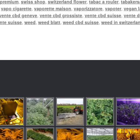
 premium
,
swiss shop
,
switzerland flower
,
tabac a rouler
,
tabakers
,
vapo cigarette
,
vaporette maison
,
vaporizzatore
,
vapoter
,
vegan 
vente cbd geneve
,
vente cbd grossiste
,
vente cbd suisse
,
vente d
nte suisse
,
weed
,
weed blatt
,
weed cbd suisse
,
weed in switzerla