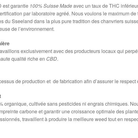
 est garantie
100% Suisse Made
avec un taux de THC inférieur
ertification par laboratoire agréé. Nous voulons le maximum de 
res du Sseeland dans la plus pure tradition des chanvriers suiss
ueuse de l’environnement.
ière
availlons exclusivement avec des producteurs locaux qui perpétu
haute qualité riche en
CBD
.
ocessus de production et de fabrication afin d’assurer le respec
t
 organique, cultivée sans pesticides ni engrais chimiques. Nou
mpreinte carbone et garantir une croissance optimale des plante
ssionnés, travaillent à produire la meilleure weed tout en respe