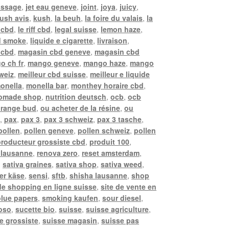
assage
,
jet eau geneve
,
joint
,
joya
,
juicy
,
ush avis
,
kush
,
la beuh
,
la foire du valais
,
la
 cbd
,
le riff cbd
,
legal suisse
,
lemon haze
,
d smoke
,
liquide e cigarette
,
livraison
,
i cbd
,
magasin cbd geneve
,
magasin cbd
o ch fr
,
mango geneve
,
mango haze
,
mango
weiz
,
meilleur cbd suisse
,
meilleur e liquide
onella
,
monella bar
,
monthey horaire cbd
,
omade shop
,
nutrition deutsch
,
ocb
,
ocb
range bud
,
ou acheter de la résine
,
ou
e
,
pax
,
pax 3
,
pax 3 schweiz
,
pax 3 tasche
,
pollen
,
pollen geneve
,
pollen schweiz
,
pollen
producteur grossiste cbd
,
produit 100
,
 lausanne
,
renova zero
,
reset amsterdam
,
,
sativa graines
,
sativa shop
,
sativa weed
,
er käse
,
sensi
,
sftb
,
shisha lausanne
,
shop
 de shopping en ligne suisse
,
site de vente en
lue papers
,
smoking kaufen
,
sour diesel
,
oso
,
sucette bio
,
suisse
,
suisse agriculture
,
e grossiste
,
suisse magasin
,
suisse pas