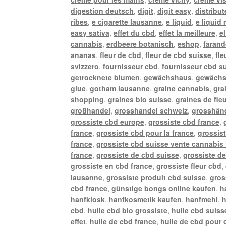
digestion deutsch
,
digit
,
digit easy
,
distribu
ribes
,
e cigarette lausanne
,
e liquid
,
e liquid
easy sativa
,
effet du cbd
,
effet la meilleure
,
e
cannabis
,
erdbeere botanisch
,
eshop
,
farand
ananas
,
fleur de cbd
,
fleur de cbd suisse
,
fle
svizzero
,
fournisseur cbd
,
fournisseur cbd s
getrocknete blumen
,
gewächshaus
,
gewächs
glue
,
gotham lausanne
,
graine cannabis
,
gra
shopping
,
graines bio suisse
,
graines de fle
großhandel
,
grosshandel schweiz
,
grosshänd
grossiste cbd europe
,
grossiste cbd france
,
france
,
grossiste cbd pour la france
,
grossis
france
,
grossiste cbd suisse vente cannabis 
france
,
grossiste de cbd suisse
,
grossiste de
grossiste en cbd france
,
grossiste fleur cbd
,
lausanne
,
grossiste produit cbd suisse
,
gros
cbd france
,
günstige bongs online kaufen
,
h
hanfkiosk
,
hanfkosmetik kaufen
,
hanfmehl
,
h
cbd
,
huile cbd bio grossiste
,
huile cbd suiss
effet
,
huile de cbd france
,
huile de cbd pour 