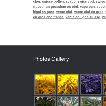
cher
,
suisse pollen
,
svapo
,
swiss cbd
,
swiss
trouver un grossiste en cbd
,
vape pen
,
vapo
légal en gros
,
vente cbd
,
vente cbd en gros
,
en gros cbd france
,
vente en ligne suisse
,
ve
Photos Gallery