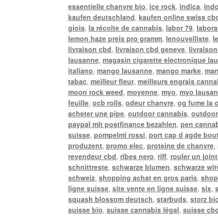
essentielle chanvre bio
,
ice rock
,
indica
,
ind
kaufen deutschland
,
kaufen online swiss cb
gioia
,
la récolte de cannabis
,
labor 79
,
labora
lemon haze preis pro gramm
,
lenouvelliste
,
l
livraison cbd
,
livraison cbd geneve
,
livraison
lausanne
,
magasin cigarette electronique la
italiano
,
mango lausanne
,
mango marke
,
man
tabac
,
meilleur fleur
,
meilleurs engrais canna
moon rock weed
,
moyenne
,
myo
,
myo lausa
feuille
,
ocb rolls
,
odeur chanvre
,
og fume la 
acheter une pipe
,
outdoor cannabis
,
outdoor
paypal mit postfinance bezahlen
,
pen canna
suisse
,
pompelmi rossi
,
port cap d agde bou
produzent
,
promo elec
,
proteine de chanvre
,
revendeur cbd
,
ribes nero
,
riff
,
rouler un joint
schnittreste
,
schwarze blumen
,
schwarze wi
schweiz
,
shopping achat en gros paris
,
shop
ligne suisse
,
site vente en ligne suisse
,
six
,
squash blossom deutsch
,
starbuds
,
storz bi
suisse bio
,
suisse cannabis légal
,
suisse cbd