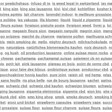
oor gewächshaus
,
infuso di te
,
is weed legal in switzerland
,
jay m
d
,
king size
,
king size lausanne
,
kivi
,
kivi cbd
,
kohlefilter
,
kosher k
toires agréés
,
lait chanvre
,
lavendel indoor
,
le meilleure grossiste
es solides
,
les yakuzas
,
lila blumen
,
liquid
,
liquid e zigarette
,
liqui
 fleurs suisse
,
livraison gratuite poste
,
livraison weed
,
livret g
,
lo
usanne
,
magasin fleurs sion
,
magasin narguilé
,
magnin sion
,
mang
go svizzera
,
marché du chanvre
,
marianne pollen
,
marihuana sch
bis
,
mein smoking de
,
mello
,
mighty deutsch
,
milchschokolade
,
m
nne
,
naturalpes
,
natürliches bienenwachs kaufen
,
noix deutsch
,
n
og
,
og kush
,
oil production lausanne
,
online suisse moon rocks
,
o
 cheese
,
pachamama
,
pachamamai suisse
,
paiement cb en suiss
bis
,
petit lait
,
pink lausanne
,
plateau en bois
,
point de vente cbd
,
tique
,
pour faire des bijoux
,
probiotique suisse
,
producteur cbd
,
psychoaktiver honig kaufen
,
pure joint
,
raisin oil
,
red hemp
,
relax
 sans feuille
,
rts plus belle
,
rue de bourg lausanne
,
sachet
,
sativa
twe
,
schweiz cbd
,
schweiz cbd kaufen
,
schweizer blumen
,
schweiz
ping lausanne
,
sigaretta elettronica
,
sigarette cbd
,
sion bio
,
site
skunk cbd
,
slim
,
smo king shop
,
smok
,
smoke deutsch
,
smoking b
ckel
,
storz und bickel
,
strawberry capsules
,
strawberry vape
,
succ
 grossiste
,
suisse fleur
,
suisse fleur chanvre
,
suisse fleurs
,
suiss