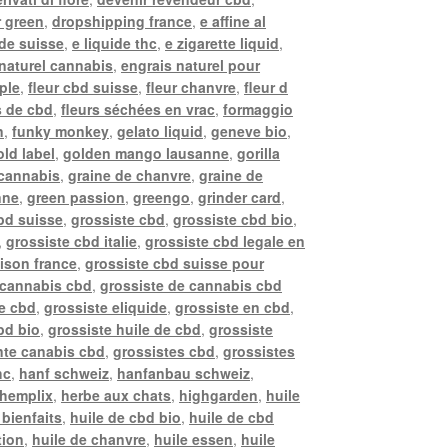
r green
,
dropshipping france
,
e affine al
ide suisse
,
e liquide thc
,
e zigarette liquid
,
naturel cannabis
,
engrais naturel pour
pple
,
fleur cbd suisse
,
fleur chanvre
,
fleur d
s de cbd
,
fleurs séchées en vrac
,
formaggio
n
,
funky monkey
,
gelato liquid
,
geneve bio
,
old label
,
golden mango lausanne
,
gorilla
 cannabis
,
graine de chanvre
,
graine de
nne
,
green passion
,
greengo
,
grinder card
,
bd suisse
,
grossiste cbd
,
grossiste cbd bio
,
,
grossiste cbd italie
,
grossiste cbd legale en
aison france
,
grossiste cbd suisse pour
 cannabis cbd
,
grossiste de cannabis cbd
de cbd
,
grossiste eliquide
,
grossiste en cbd
,
bd bio
,
grossiste huile de cbd
,
grossiste
nte canabis cbd
,
grossistes cbd
,
grossistes
hc
,
hanf schweiz
,
hanfanbau schweiz
,
hemplix
,
herbe aux chats
,
highgarden
,
huile
 bienfaits
,
huile de cbd bio
,
huile de cbd
tion
,
huile de chanvre
,
huile essen
,
huile