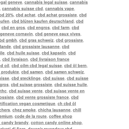
egal geneve
,
cannabis legal suisse
,
cannabis
,
cannabis suisse cbd
,
cannabis vape
,
bd 20%
,
cbd achat
,
cbd achat grossiste
,
cbd
aufen
,
cbd blüten kaufen deutschland
,
cbd
,
cbd en gros
,
cbd engros
,
cbd farm
,
cbd
 geneve cornavin
,
cbd geneve eaux vives
,
bd gmbh
,
cbd gras schweiz
,
cbd grossiste
,
llande
,
cbd grossiste lausanne
,
cbd
ile
,
cbd huile suisse
,
cbd kapseln
,
cbd
z
,
cbd livraison
,
cbd livraison france
d oil
,
cbd oilm cbd legal suisse
,
cbd öl bern
,
 produkte
,
cbd samen
,
cbd samen schweiz
,
uisse
,
cbd stecklinge
,
cbd suisse
,
cbd suisse
 gros
,
cbd suisse grossiste
,
cbd suisse huile
,
 thc
,
cbd suisse vente
,
cbd suisse vente en
ossiste
,
cbd vente grossiste france
,
cbd
rtification vegan cosmetique
,
ch cbd öl
chers
,
chez smoke
,
chicha lausanne
,
chill
remium
,
code de la route
,
coffee shop
n candy brandy
,
cotton candy online shop
,
rivati di fiore
,
devenir revendeur cbd
,