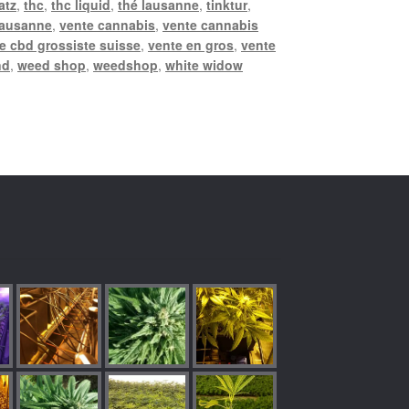
atz
,
thc
,
thc liquid
,
thé lausanne
,
tinktur
,
lausanne
,
vente cannabis
,
vente cannabis
e cbd grossiste suisse
,
vente en gros
,
vente
nd
,
weed shop
,
weedshop
,
white widow