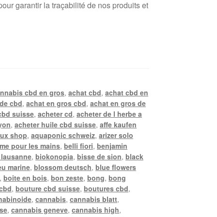
r garantir la traçabilité de nos produits et
annabis cbd en gros
,
achat cbd
,
achat cbd en
 de cbd
,
achat en gros cbd
,
achat en gros de
cbd suisse
,
acheter cd
,
acheter de l herbe a
lyon
,
acheter huile cbd suisse
,
affe kaufen
ux shop
,
aquaponic schweiz
,
arizer solo
me pour les mains
,
belli fiori
,
benjamin
 lausanne
,
biokonopia
,
bisse de sion
,
black
eu marine
,
blossom deutsch
,
blue flowers
,
boite en bois
,
bon zeste
,
bong
,
bong
 cbd
,
bouture cbd suisse
,
boutures cbd
,
nabinoide
,
cannabis
,
cannabis blatt
,
sse
,
cannabis geneve
,
cannabis high
,