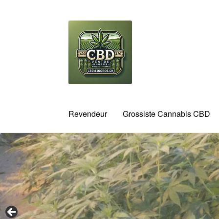
Aller
Aller
à
au
la
contenu
navigation
Revendeur
Grossiste Cannabis CBD