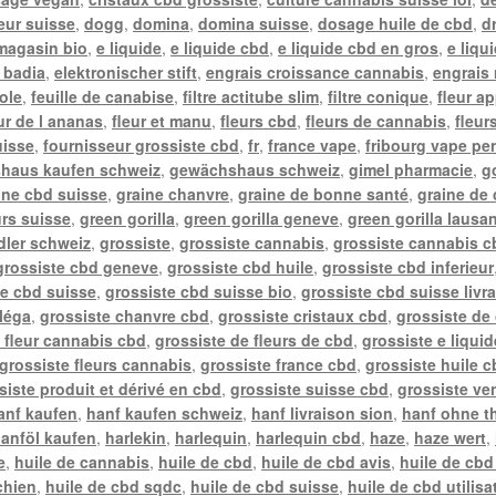
teur suisse
,
dogg
,
domina
,
domina suisse
,
dosage huile de cbd
,
d
 magasin bio
,
e liquide
,
e liquide cbd
,
e liquide cbd en gros
,
e liqu
l badia
,
elektronischer stift
,
engrais croissance cannabis
,
engrais 
ole
,
feuille de canabise
,
filtre actitube slim
,
filtre conique
,
fleur a
ur de l ananas
,
fleur et manu
,
fleurs cbd
,
fleurs de cannabis
,
fleur
uisse
,
fournisseur grossiste cbd
,
fr
,
france vape
,
fribourg vape pe
haus kaufen schweiz
,
gewächshaus schweiz
,
gimel pharmacie
,
g
ine cbd suisse
,
graine chanvre
,
graine de bonne santé
,
graine de
urs suisse
,
green gorilla
,
green gorilla geneve
,
green gorilla lausa
ler schweiz
,
grossiste
,
grossiste cannabis
,
grossiste cannabis c
grossiste cbd geneve
,
grossiste cbd huile
,
grossiste cbd inferieur
te cbd suisse
,
grossiste cbd suisse bio
,
grossiste cbd suisse livr
léga
,
grossiste chanvre cbd
,
grossiste cristaux cbd
,
grossiste de
 fleur cannabis cbd
,
grossiste de fleurs de cbd
,
grossiste e liqui
grossiste fleurs cannabis
,
grossiste france cbd
,
grossiste huile c
siste produit et dérivé en cbd
,
grossiste suisse cbd
,
grossiste ve
anf kaufen
,
hanf kaufen schweiz
,
hanf livraison sion
,
hanf ohne t
anföl kaufen
,
harlekin
,
harlequin
,
harlequin cbd
,
haze
,
haze wert
,
e
,
huile de cannabis
,
huile de cbd
,
huile de cbd avis
,
huile de cbd
chien
,
huile de cbd sqdc
,
huile de cbd suisse
,
huile de cbd utilisa