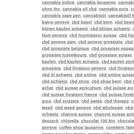
cannabis indica
,
cannabis lausanne
,
cannabi
ohne thc
,
cannabis oil cbd
,
cannabis pots
,
c
cannabis vape pen
,
cannabisöl
,
cannabisöl 
bains geneve
,
cbd basel
,
cbd bern
,
cbd best
blüten kaufen schweiz
,
cbd blüten schweiz
,
farm geneva
,
cbd fournisseur suisse
,
cbd fr
cbd geneve gare
,
cbd geneve grossiste
,
cbd 
cbd grossiste belgique
,
cbd grossiste espa
grossiste luxembourg
,
cbd grossiste suisse
kaufen
,
cbd kaufen schweiz
,
cbd kaufen züri
grossiste
,
cbd livraison geneve
,
cbd livraiso
cbd öl schweiz
,
cbd online
,
cbd online suiss
cbd schweiz
,
cbd shop
,
cbd shop bern
,
cbd 
achat
,
cbd suisse agriculture
,
cbd suisse avi
cbd suisse livraison france
,
cbd suisse livra
gros
,
cbd svizzera
,
cbd swiss
,
cbd therapy
,
c
weed
,
cbd weed geneve
,
cbd wholesale
,
cbd 
schweiz
,
chanvre suisse
,
chanvre suisse ach
deutsch
,
chlorella
,
chocolat 100 bio
,
chocola
geneve
,
coffee shop lausanne
,
comment faire
creme pour les mains
,
creme vichy
,
creme vi