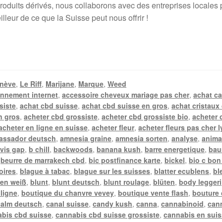
duits dérivés, nous collaborons avec des entreprises locales pou
lleur de ce que la Suisse peut nous offrir !
nève
,
Le Riff
,
Marijane
,
Marque
,
Weed
nnement internet
,
accessoire cheveux mariage pas cher
,
achat c
siste
,
achat cbd suisse
,
achat cbd suisse en gros
,
achat cristaux
n gros
,
acheter cbd grossiste
,
acheter cbd grossiste bio
,
acheter 
acheter en ligne en suisse
,
acheter fleur
,
acheter fleurs pas cher 
assador deutsch
,
amnesia graine
,
amnesia sorten
,
analyse
,
anima
vis gap
,
b chill
,
backwoods
,
banana kush
,
barre energetique
,
bau
,
beurre de marrakech cbd
,
bic postfinance karte
,
bickel
,
bio c bon
oires
,
blague à tabac
,
blague sur les suisses
,
blatter ecublens
,
bl
en weiß
,
blunt
,
blunt deutsch
,
blunt roulage
,
blüten
,
body leggeri
 ligne
,
boutique du chanvre vevey
,
boutique vente flash
,
bouture
calm deutsch
,
canal suisse
,
candy kush
,
canna
,
cannabinoid
,
can
bis cbd suisse
,
cannabis cbd suisse grossiste
,
cannabis en sui