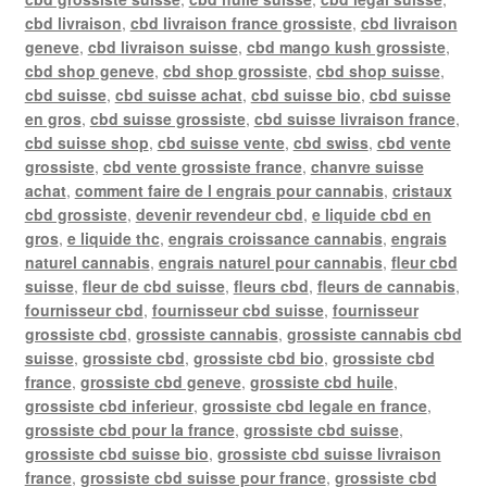
cbd livraison
,
cbd livraison france grossiste
,
cbd livraison
geneve
,
cbd livraison suisse
,
cbd mango kush grossiste
,
cbd shop geneve
,
cbd shop grossiste
,
cbd shop suisse
,
cbd suisse
,
cbd suisse achat
,
cbd suisse bio
,
cbd suisse
en gros
,
cbd suisse grossiste
,
cbd suisse livraison france
,
cbd suisse shop
,
cbd suisse vente
,
cbd swiss
,
cbd vente
grossiste
,
cbd vente grossiste france
,
chanvre suisse
achat
,
comment faire de l engrais pour cannabis
,
cristaux
cbd grossiste
,
devenir revendeur cbd
,
e liquide cbd en
gros
,
e liquide thc
,
engrais croissance cannabis
,
engrais
naturel cannabis
,
engrais naturel pour cannabis
,
fleur cbd
suisse
,
fleur de cbd suisse
,
fleurs cbd
,
fleurs de cannabis
,
fournisseur cbd
,
fournisseur cbd suisse
,
fournisseur
grossiste cbd
,
grossiste cannabis
,
grossiste cannabis cbd
suisse
,
grossiste cbd
,
grossiste cbd bio
,
grossiste cbd
france
,
grossiste cbd geneve
,
grossiste cbd huile
,
grossiste cbd inferieur
,
grossiste cbd legale en france
,
grossiste cbd pour la france
,
grossiste cbd suisse
,
grossiste cbd suisse bio
,
grossiste cbd suisse livraison
france
,
grossiste cbd suisse pour france
,
grossiste cbd