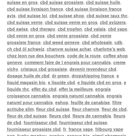
suisse en gros
,
cbd suisse grossiste
,
cbd suisse huile
,
cbd suisse livraison france
,
cbd suisse livraison france
avis
,
cbd suisse loi
,
cbd suisse shop
,
cbd suisse taux thc
,
cbd suisse vente
,
cbd suisse vente en gros
,
cbd svizzera
,
cbd swiss
,
cbd therapy
,
cbd tropfen
,
cbd valais
,
cbd vape
,
cbd vente en gros
,
cbd vente grossiste
,
cbd vente
grossiste france
,
cbd weed geneve
,
cbd wholesale
,
cdb
,
ch cbd öl schweiz
,
chanvre suisse achat
,
charlotte's web
,
chez leon rue des bouchers
,
code de la route
,
coffee shop
geneve
,
comment faire de l engrais pour cannabis
,
creme
vichy
,
cristaux cbd grossiste
,
devenir revendeur cbd
,
dosage huile de cbd
,
dr green
,
dropshipping france
,
e
liquid magasin bio
,
e liquide cbd
,
e liquide cbd en gros
,
e
liquide thc
,
effet du cbd
,
effet la meilleure
,
engrais
croissance cannabis
,
engrais naturel cannabis
,
engrais
naturel pour cannabis
,
eshop
,
feuille de canabise
,
filtre
actitube slim
,
fleur cbd suisse
,
fleur chanvre
,
fleur de cbd
,
fleur de cbd suisse
,
fleurs cbd
,
fleurs de cannabis
,
fleurs
de cbd
,
fournisseur cbd
,
fournisseur cbd suisse
,
fournisseur grossiste cbd
,
fr
,
france vape
,
fribourg vape
pen
,
funky monkey
,
genève
,
geneve bio
,
gimel pharmacie
,