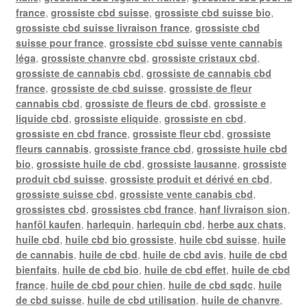
france
,
grossiste cbd suisse
,
grossiste cbd suisse bio
,
grossiste cbd suisse livraison france
,
grossiste cbd
suisse pour france
,
grossiste cbd suisse vente cannabis
léga
,
grossiste chanvre cbd
,
grossiste cristaux cbd
,
grossiste de cannabis cbd
,
grossiste de cannabis cbd
france
,
grossiste de cbd suisse
,
grossiste de fleur
cannabis cbd
,
grossiste de fleurs de cbd
,
grossiste e
liquide cbd
,
grossiste eliquide
,
grossiste en cbd
,
grossiste en cbd france
,
grossiste fleur cbd
,
grossiste
fleurs cannabis
,
grossiste france cbd
,
grossiste huile cbd
bio
,
grossiste huile de cbd
,
grossiste lausanne
,
grossiste
produit cbd suisse
,
grossiste produit et dérivé en cbd
,
grossiste suisse cbd
,
grossiste vente canabis cbd
,
grossistes cbd
,
grossistes cbd france
,
hanf livraison sion
,
hanföl kaufen
,
harlequin
,
harlequin cbd
,
herbe aux chats
,
huile cbd
,
huile cbd bio grossiste
,
huile cbd suisse
,
huile
de cannabis
,
huile de cbd
,
huile de cbd avis
,
huile de cbd
bienfaits
,
huile de cbd bio
,
huile de cbd effet
,
huile de cbd
france
,
huile de cbd pour chien
,
huile de cbd sqdc
,
huile
de cbd suisse
,
huile de cbd utilisation
,
huile de chanvre
,