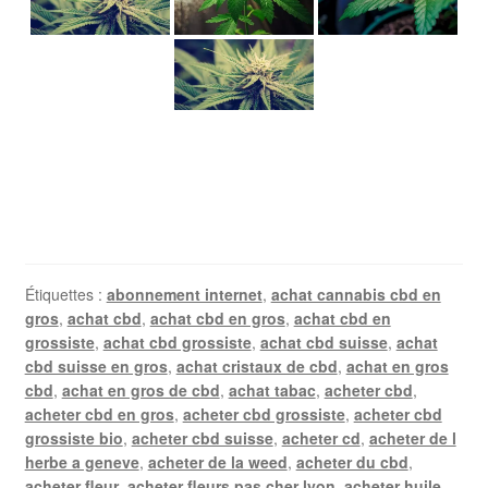
Étiquettes :
abonnement internet
,
achat cannabis cbd en
gros
,
achat cbd
,
achat cbd en gros
,
achat cbd en
grossiste
,
achat cbd grossiste
,
achat cbd suisse
,
achat
cbd suisse en gros
,
achat cristaux de cbd
,
achat en gros
cbd
,
achat en gros de cbd
,
achat tabac
,
acheter cbd
,
acheter cbd en gros
,
acheter cbd grossiste
,
acheter cbd
grossiste bio
,
acheter cbd suisse
,
acheter cd
,
acheter de l
herbe a geneve
,
acheter de la weed
,
acheter du cbd
,
acheter fleur
,
acheter fleurs pas cher lyon
,
acheter huile