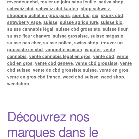
revendeur cbd
,
rouler un joint sans feuille
,
sativa shop
,
schweiz cbd
,
schweiz cbd kaufen
,
shop schweiz
,
shopping achat en gros paris
,
sion bio
,
six
,
skunk cbd
,
strawberry vape
,
suisse
,
suisse agriculture
,
suisse bio
,
suisse cannabis légal
,
suisse cbd grossiste
,
suisse fleur
,
suisse fleur chanvre
,
suisse grossiste
,
suisse magasin
,
suisse pas cher
,
suisse pollen
,
swiss shop
,
trouver un
grossiste en cbd
,
vaporette maison
,
vapoter
,
vente
cannabis
,
vente cannabis légal en gros
,
vente cbd
,
vente
cbd en gros
,
vente cbd geneve
,
vente cbd grossiste
,
vente
cbd suisse
,
vente de cbd grossiste suisse
,
vente en gros
,
vente en gros cbd france
,
weed cbd suisse
,
weed shop
,
weedshop
Découvrez nos
marques dans le