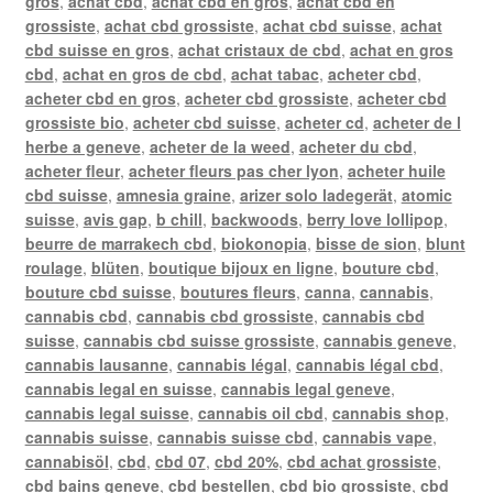
gros
,
achat cbd
,
achat cbd en gros
,
achat cbd en
grossiste
,
achat cbd grossiste
,
achat cbd suisse
,
achat
cbd suisse en gros
,
achat cristaux de cbd
,
achat en gros
cbd
,
achat en gros de cbd
,
achat tabac
,
acheter cbd
,
acheter cbd en gros
,
acheter cbd grossiste
,
acheter cbd
grossiste bio
,
acheter cbd suisse
,
acheter cd
,
acheter de l
herbe a geneve
,
acheter de la weed
,
acheter du cbd
,
acheter fleur
,
acheter fleurs pas cher lyon
,
acheter huile
cbd suisse
,
amnesia graine
,
arizer solo ladegerät
,
atomic
suisse
,
avis gap
,
b chill
,
backwoods
,
berry love lollipop
,
beurre de marrakech cbd
,
biokonopia
,
bisse de sion
,
blunt
roulage
,
blüten
,
boutique bijoux en ligne
,
bouture cbd
,
bouture cbd suisse
,
boutures fleurs
,
canna
,
cannabis
,
cannabis cbd
,
cannabis cbd grossiste
,
cannabis cbd
suisse
,
cannabis cbd suisse grossiste
,
cannabis geneve
,
cannabis lausanne
,
cannabis légal
,
cannabis légal cbd
,
cannabis legal en suisse
,
cannabis legal geneve
,
cannabis legal suisse
,
cannabis oil cbd
,
cannabis shop
,
cannabis suisse
,
cannabis suisse cbd
,
cannabis vape
,
cannabisöl
,
cbd
,
cbd 07
,
cbd 20%
,
cbd achat grossiste
,
cbd bains geneve
,
cbd bestellen
,
cbd bio grossiste
,
cbd