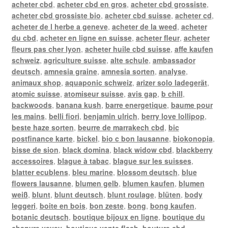
acheter cbd
,
acheter cbd en gros
,
acheter cbd grossiste
,
acheter cbd grossiste bio
,
acheter cbd suisse
,
acheter cd
,
acheter de l herbe a geneve
,
acheter de la weed
,
acheter
du cbd
,
acheter en ligne en suisse
,
acheter fleur
,
acheter
fleurs pas cher lyon
,
acheter huile cbd suisse
,
affe kaufen
schweiz
,
agriculture suisse
,
alte schule
,
ambassador
deutsch
,
amnesia graine
,
amnesia sorten
,
analyse
,
animaux shop
,
aquaponic schweiz
,
arizer solo ladegerät
,
atomic suisse
,
atomiseur suisse
,
avis gap
,
b chill
,
backwoods
,
banana kush
,
barre energetique
,
baume pour
les mains
,
belli fiori
,
benjamin ulrich
,
berry love lollipop
,
beste haze sorten
,
beurre de marrakech cbd
,
bic
postfinance karte
,
bickel
,
bio c bon lausanne
,
biokonopia
,
bisse de sion
,
black domina
,
black widow cbd
,
blackberry
accessoires
,
blague à tabac
,
blague sur les suisses
,
blatter ecublens
,
bleu marine
,
blossom deutsch
,
blue
flowers lausanne
,
blumen gelb
,
blumen kaufen
,
blumen
weiß
,
blunt
,
blunt deutsch
,
blunt roulage
,
blüten
,
body
leggeri
,
boite en bois
,
bon zeste
,
bong
,
bong kaufen
,
botanic deutsch
,
boutique bijoux en ligne
,
boutique du
chanvre vevey
,
boutique vente flash
,
bouture cbd
,