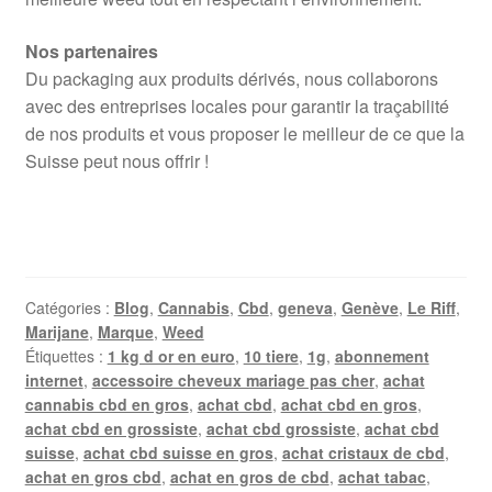
Nos partenaires
Du packaging aux produits dérivés, nous collaborons
avec des entreprises locales pour garantir la traçabilité
de nos produits et vous proposer le meilleur de ce que la
Suisse peut nous offrir !
Catégories :
Blog
,
Cannabis
,
Cbd
,
geneva
,
Genève
,
Le Riff
,
Marijane
,
Marque
,
Weed
Étiquettes :
1 kg d or en euro
,
10 tiere
,
1g
,
abonnement
internet
,
accessoire cheveux mariage pas cher
,
achat
cannabis cbd en gros
,
achat cbd
,
achat cbd en gros
,
achat cbd en grossiste
,
achat cbd grossiste
,
achat cbd
suisse
,
achat cbd suisse en gros
,
achat cristaux de cbd
,
achat en gros cbd
,
achat en gros de cbd
,
achat tabac
,