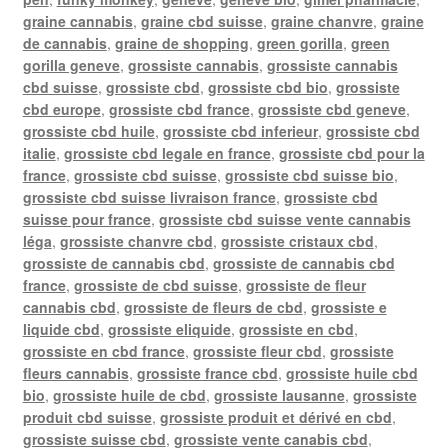
graine cannabis
,
graine cbd suisse
,
graine chanvre
,
graine
de cannabis
,
graine de shopping
,
green gorilla
,
green
gorilla geneve
,
grossiste cannabis
,
grossiste cannabis
cbd suisse
,
grossiste cbd
,
grossiste cbd bio
,
grossiste
cbd europe
,
grossiste cbd france
,
grossiste cbd geneve
,
grossiste cbd huile
,
grossiste cbd inferieur
,
grossiste cbd
italie
,
grossiste cbd legale en france
,
grossiste cbd pour la
france
,
grossiste cbd suisse
,
grossiste cbd suisse bio
,
grossiste cbd suisse livraison france
,
grossiste cbd
suisse pour france
,
grossiste cbd suisse vente cannabis
léga
,
grossiste chanvre cbd
,
grossiste cristaux cbd
,
grossiste de cannabis cbd
,
grossiste de cannabis cbd
france
,
grossiste de cbd suisse
,
grossiste de fleur
cannabis cbd
,
grossiste de fleurs de cbd
,
grossiste e
liquide cbd
,
grossiste eliquide
,
grossiste en cbd
,
grossiste en cbd france
,
grossiste fleur cbd
,
grossiste
fleurs cannabis
,
grossiste france cbd
,
grossiste huile cbd
bio
,
grossiste huile de cbd
,
grossiste lausanne
,
grossiste
produit cbd suisse
,
grossiste produit et dérivé en cbd
,
grossiste suisse cbd
,
grossiste vente canabis cbd
,