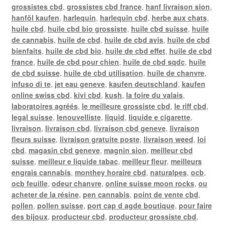
grossistes cbd
,
grossistes cbd france
,
hanf livraison sion
,
hanföl kaufen
,
harlequin
,
harlequin cbd
,
herbe aux chats
,
huile cbd
,
huile cbd bio grossiste
,
huile cbd suisse
,
huile
de cannabis
,
huile de cbd
,
huile de cbd avis
,
huile de cbd
bienfaits
,
huile de cbd bio
,
huile de cbd effet
,
huile de cbd
france
,
huile de cbd pour chien
,
huile de cbd sqdc
,
huile
de cbd suisse
,
huile de cbd utilisation
,
huile de chanvre
,
infuso di te
,
jet eau geneve
,
kaufen deutschland
,
kaufen
online swiss cbd
,
kivi cbd
,
kush
,
la foire du valais
,
laboratoires agréés
,
le meilleure grossiste cbd
,
le riff cbd
,
legal suisse
,
lenouvelliste
,
liquid
,
liquide e cigarette
,
livraison
,
livraison cbd
,
livraison cbd geneve
,
livraison
fleurs suisse
,
livraison gratuite poste
,
livraison weed
,
loi
cbd
,
magasin cbd geneve
,
magnin sion
,
meilleur cbd
suisse
,
meilleur e liquide tabac
,
meilleur fleur
,
meilleurs
engrais cannabis
,
monthey horaire cbd
,
naturalpes
,
ocb
,
ocb feuille
,
odeur chanvre
,
online suisse moon rocks
,
ou
acheter de la résine
,
pen cannabis
,
point de vente cbd
,
pollen
,
pollen suisse
,
port cap d agde boutique
,
pour faire
des bijoux
,
producteur cbd
,
producteur grossiste cbd
,