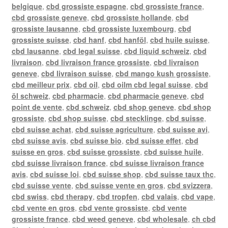
belgique
,
cbd grossiste espagne
,
cbd grossiste france
,
cbd grossiste geneve
,
cbd grossiste hollande
,
cbd
grossiste lausanne
,
cbd grossiste luxembourg
,
cbd
grossiste suisse
,
cbd hanf
,
cbd hanföl
,
cbd huile suisse
,
cbd lausanne
,
cbd legal suisse
,
cbd liquid schweiz
,
cbd
livraison
,
cbd livraison france grossiste
,
cbd livraison
geneve
,
cbd livraison suisse
,
cbd mango kush grossiste
,
cbd meilleur prix
,
cbd oil
,
cbd oilm cbd legal suisse
,
cbd
öl schweiz
,
cbd pharmacie
,
cbd pharmacie geneve
,
cbd
point de vente
,
cbd schweiz
,
cbd shop geneve
,
cbd shop
grossiste
,
cbd shop suisse
,
cbd stecklinge
,
cbd suisse
,
cbd suisse achat
,
cbd suisse agriculture
,
cbd suisse avi
,
cbd suisse avis
,
cbd suisse bio
,
cbd suisse effet
,
cbd
suisse en gros
,
cbd suisse grossiste
,
cbd suisse huile
,
cbd suisse livraison france
,
cbd suisse livraison france
avis
,
cbd suisse loi
,
cbd suisse shop
,
cbd suisse taux thc
,
cbd suisse vente
,
cbd suisse vente en gros
,
cbd svizzera
,
cbd swiss
,
cbd therapy
,
cbd tropfen
,
cbd valais
,
cbd vape
,
cbd vente en gros
,
cbd vente grossiste
,
cbd vente
grossiste france
,
cbd weed geneve
,
cbd wholesale
,
ch cbd