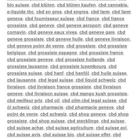
bio suisse
,
cbd blüten
,
cbd blüten kaufen
,
cbd cannabis.
e-liquide thc
,
cbd en gros
,
cbd engros
,
cbd farm
,
cbd farm
geneva
,
cbd fournisseur suisse
,
cbd france
,
cbd france
grossiste
,
cbd geneve
,
cbd geneve aeroport
,
cbd geneve
cornavin
,
cbd geneve eaux vives
,
cbd geneve gare
,
cbd
geneve grossiste
,
cbd geneve huile
,
cbd geneve livraison
,
cbd geneve point de vente
,
cbd grossiste
,
cbd grossiste
belgique
,
cbd grossiste espagne
,
cbd grossiste france
,
cbd grossiste geneve
,
cbd grossiste hollande
,
cbd
grossiste lausanne
,
cbd grossiste luxembourg
,
cbd
grossiste suisse
,
cbd hanf
,
cbd hanföl
,
cbd huile suisse
,
cbd lausanne
,
cbd legal suisse
,
cbd liquid schweiz
,
cbd
livraison
,
cbd livraison france grossiste
,
cbd livraison
geneve
,
cbd livraison suisse
,
cbd mango kush grossiste
,
cbd meilleur prix
,
cbd oil
,
cbd oilm cbd legal suisse
,
cbd
öl schweiz
,
cbd pharmacie
,
cbd pharmacie geneve
,
cbd
point de vente
,
cbd schweiz
,
cbd shop geneve
,
cbd shop
grossiste
,
cbd shop suisse
,
cbd stecklinge
,
cbd suisse
,
cbd suisse achat
,
cbd suisse agriculture
,
cbd suisse avi
,
cbd suisse avis
,
cbd suisse bio
,
cbd suisse effet
,
cbd