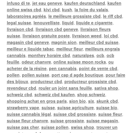
infuso di te
,
jet eau geneve
,
kaufen deutschland
,
kaufen
online swiss cbd
,
kivi cbd
,
kush
,
la foire du valais
,
laboratoires agréés
,
le meilleure grossiste cbd
,
le riff cbd
,
legal suisse
,
lenouvelliste
,
liquid
,
liquide e cigarette
,
livraison cbd
,
livraison cbd geneve
,
livraison fleurs
suisse
,
livraison gratuite poste
,
livraison weed
,
loi cbd
,
magasin cbd geneve
,
magnin sion
,
meilleur cbd suisse
,
meilleur e liquide tabac
,
meilleur fleur
,
meilleurs engrais
cannabis
,
monthey horaire cbd
,
naturalpes
,
ocb
,
ocb
feuille
,
odeur chanvre
,
online suisse moon rocks
,
ou
acheter de la résine
,
pen cannabis
,
point de vente cbd
,
pollen
,
pollen suisse
,
port cap d agde boutique
,
pour faire
des bijoux
,
producteur cbd
,
producteur grossiste cbd
,
revendeur cbd
,
rouler un joint sans feuille
,
sativa shop
,
schweiz cbd
,
schweiz cbd kaufen
,
shop schweiz
,
shopping achat en gros paris
,
sion bio
,
six
,
skunk cbd
,
strawberry vape
,
suisse
,
suisse agriculture
,
suisse bio
,
suisse cannabis légal
,
suisse cbd grossiste
,
suisse fleur
,
suisse fleur chanvre
,
suisse grossiste
,
suisse magasin
,
suisse pas cher
,
suisse pollen
,
swiss shop
,
trouver un