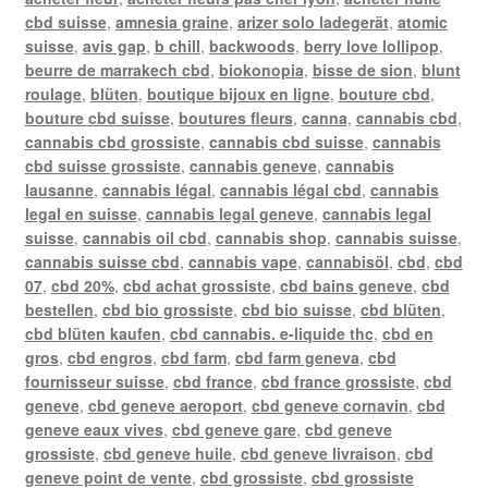
cbd suisse
,
amnesia graine
,
arizer solo ladegerät
,
atomic
suisse
,
avis gap
,
b chill
,
backwoods
,
berry love lollipop
,
beurre de marrakech cbd
,
biokonopia
,
bisse de sion
,
blunt
roulage
,
blüten
,
boutique bijoux en ligne
,
bouture cbd
,
bouture cbd suisse
,
boutures fleurs
,
canna
,
cannabis cbd
,
cannabis cbd grossiste
,
cannabis cbd suisse
,
cannabis
cbd suisse grossiste
,
cannabis geneve
,
cannabis
lausanne
,
cannabis légal
,
cannabis légal cbd
,
cannabis
legal en suisse
,
cannabis legal geneve
,
cannabis legal
suisse
,
cannabis oil cbd
,
cannabis shop
,
cannabis suisse
,
cannabis suisse cbd
,
cannabis vape
,
cannabisöl
,
cbd
,
cbd
07
,
cbd 20%
,
cbd achat grossiste
,
cbd bains geneve
,
cbd
bestellen
,
cbd bio grossiste
,
cbd bio suisse
,
cbd blüten
,
cbd blüten kaufen
,
cbd cannabis. e-liquide thc
,
cbd en
gros
,
cbd engros
,
cbd farm
,
cbd farm geneva
,
cbd
fournisseur suisse
,
cbd france
,
cbd france grossiste
,
cbd
geneve
,
cbd geneve aeroport
,
cbd geneve cornavin
,
cbd
geneve eaux vives
,
cbd geneve gare
,
cbd geneve
grossiste
,
cbd geneve huile
,
cbd geneve livraison
,
cbd
geneve point de vente
,
cbd grossiste
,
cbd grossiste