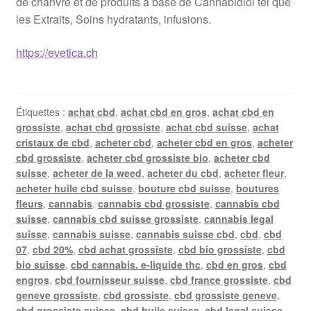
de chanvre et de produits à base de Cannabidiol tel que
les Extraits, Soins hydratants, infusions.
https://evetica.ch
Étiquettes :
achat cbd
,
achat cbd en gros
,
achat cbd en
grossiste
,
achat cbd grossiste
,
achat cbd suisse
,
achat
cristaux de cbd
,
acheter cbd
,
acheter cbd en gros
,
acheter
cbd grossiste
,
acheter cbd grossiste bio
,
acheter cbd
suisse
,
acheter de la weed
,
acheter du cbd
,
acheter fleur
,
acheter huile cbd suisse
,
bouture cbd suisse
,
boutures
fleurs
,
cannabis
,
cannabis cbd grossiste
,
cannabis cbd
suisse
,
cannabis cbd suisse grossiste
,
cannabis legal
suisse
,
cannabis suisse
,
cannabis suisse cbd
,
cbd
,
cbd
07
,
cbd 20%
,
cbd achat grossiste
,
cbd bio grossiste
,
cbd
bio suisse
,
cbd cannabis. e-liquide thc
,
cbd en gros
,
cbd
engros
,
cbd fournisseur suisse
,
cbd france grossiste
,
cbd
geneve grossiste
,
cbd grossiste
,
cbd grossiste geneve
,
cbd grossiste suisse
,
cbd huile suisse
,
cbd legal suisse
,