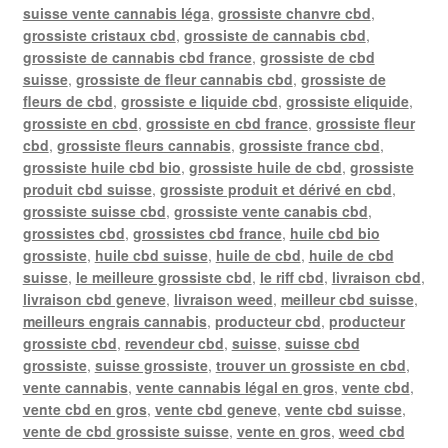
suisse vente cannabis léga
,
grossiste chanvre cbd
,
grossiste cristaux cbd
,
grossiste de cannabis cbd
,
grossiste de cannabis cbd france
,
grossiste de cbd
suisse
,
grossiste de fleur cannabis cbd
,
grossiste de
fleurs de cbd
,
grossiste e liquide cbd
,
grossiste eliquide
,
grossiste en cbd
,
grossiste en cbd france
,
grossiste fleur
cbd
,
grossiste fleurs cannabis
,
grossiste france cbd
,
grossiste huile cbd bio
,
grossiste huile de cbd
,
grossiste
produit cbd suisse
,
grossiste produit et dérivé en cbd
,
grossiste suisse cbd
,
grossiste vente canabis cbd
,
grossistes cbd
,
grossistes cbd france
,
huile cbd bio
grossiste
,
huile cbd suisse
,
huile de cbd
,
huile de cbd
suisse
,
le meilleure grossiste cbd
,
le riff cbd
,
livraison cbd
,
livraison cbd geneve
,
livraison weed
,
meilleur cbd suisse
,
meilleurs engrais cannabis
,
producteur cbd
,
producteur
grossiste cbd
,
revendeur cbd
,
suisse
,
suisse cbd
grossiste
,
suisse grossiste
,
trouver un grossiste en cbd
,
vente cannabis
,
vente cannabis légal en gros
,
vente cbd
,
vente cbd en gros
,
vente cbd geneve
,
vente cbd suisse
,
vente de cbd grossiste suisse
,
vente en gros
,
weed cbd