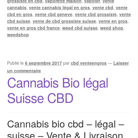
grossiste en cbd
,
vaporette maison
,
vapoter
,
vente
cannabis
,
vente cannabis légal en gros
,
vente cbd
,
vente
cbd en gros
,
vente cbd geneve
,
vente cbd grossiste
,
vente
cbd suisse
,
vente de cbd grossiste suisse
,
vente en gros
,
vente en gros cbd france
,
weed cbd suisse
,
weed shop
,
weedshop
Publié le
6 septembre 2017
par
cbd venteengros
—
Laisser
un commentaire
Cannabis Bio légal
Suisse CBD
Cannabis bio cbd – légal –
suisse – Vente & Livraison